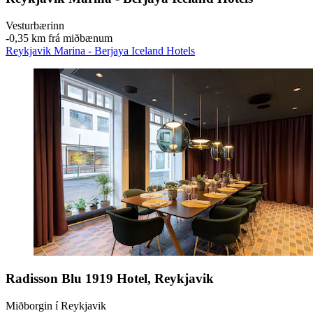
Vesturbærinn
‐
0,35 km frá miðbænum
Reykjavik Marina - Berjaya Iceland Hotels
Radisson Blu 1919 Hotel, Reykjavik
Miðborgin í Reykjavik