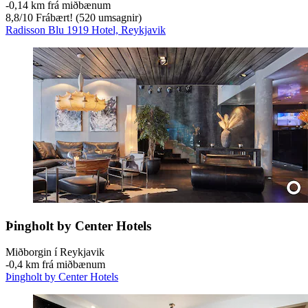
‐
0,14 km frá miðbænum
8,8
/
10
Frábært! (520 umsagnir)
Radisson Blu 1919 Hotel, Reykjavik
Þingholt by Center Hotels
Miðborgin í Reykjavik
‐
0,4 km frá miðbænum
Þingholt by Center Hotels