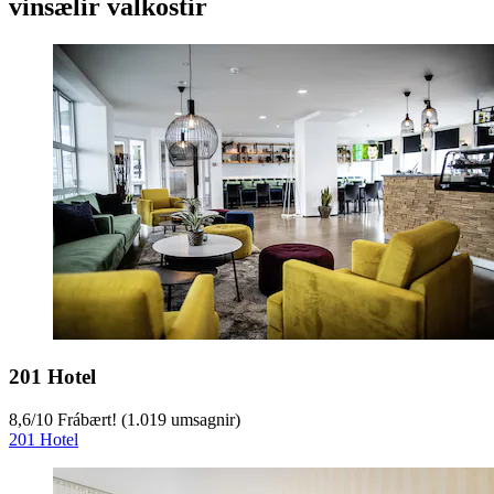
vinsælir valkostir
201 Hotel
8,6
/
10
Frábært! (1.019 umsagnir)
201 Hotel