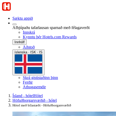
Sæktu appið
Afhjúpaðu tafarlausan sparnað með félagaverði
Innskrá
Kynntu þér Hotels.com Rewards
Innhólf
Aðstoð
íslenska · ISK · IS
Skrá gististaðinn þinn
Ferðir
Athugasemdir
Ísland - hótel
Hótel
Höfuðborgarsvæðið - hótel
Hótel með bílastæði - Höfuðborgarsvæðið