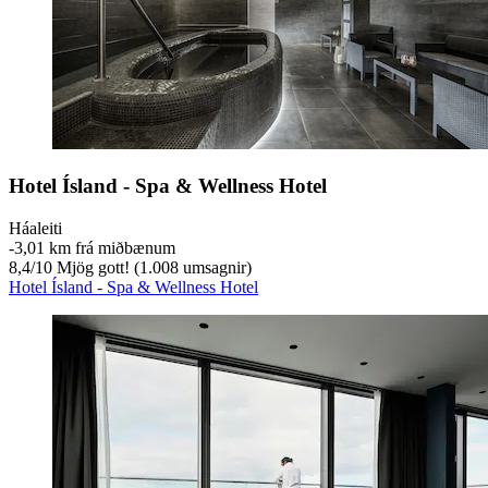
Hotel Ísland - Spa & Wellness Hotel
Háaleiti
‐
3,01 km frá miðbænum
8,4
/
10
Mjög gott! (1.008 umsagnir)
Hotel Ísland - Spa & Wellness Hotel