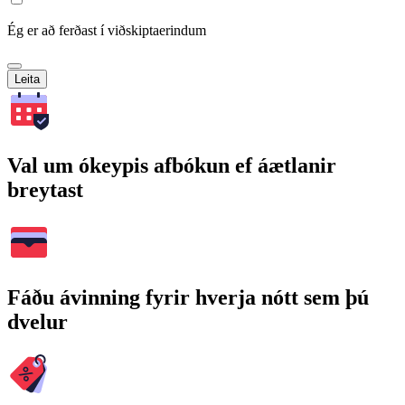
Ég er að ferðast í viðskiptaerindum
Leita
Val um ókeypis afbókun ef áætlanir
breytast
Fáðu ávinning fyrir hverja nótt sem þú
dvelur