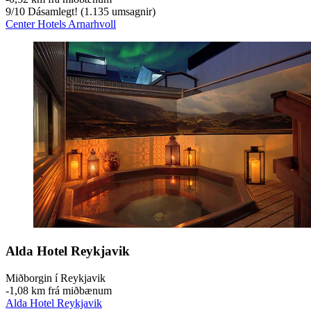
9
/
10
Dásamlegt! (1.135 umsagnir)
Center Hotels Arnarhvoll
Alda Hotel Reykjavik
Miðborgin í Reykjavik
‐
1,08 km frá miðbænum
Alda Hotel Reykjavik