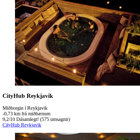
CityHub Reykjavik
Miðborgin í Reykjavik
‐
0,73 km frá miðbænum
9,2
/
10
Dásamlegt! (575 umsagnir)
CityHub Reykjavik