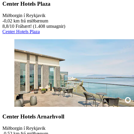
Center Hotels Plaza
Miðborgin í Reykjavik
‐
0,02 km frá miðbænum
8,8
/
10
Frábært! (1.408 umsagnir)
Center Hotels Plaza
Center Hotels Arnarhvoll
Miðborgin í Reykjavik
‐
0,52 km frá miðbænum