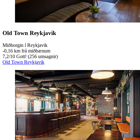
Old Town Reykjavik
Miðborgin í Reykjavik
‐
0,16 km frá miðbænum
7,2
/
10
Gott! (256 umsagnir)
Old Town Reykjavik