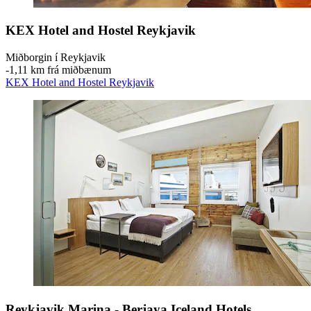
KEX Hotel and Hostel Reykjavik
Miðborgin í Reykjavik
‐
1,11 km frá miðbænum
KEX Hotel and Hostel Reykjavik
Reykjavik Marina - Berjaya Iceland Hotels