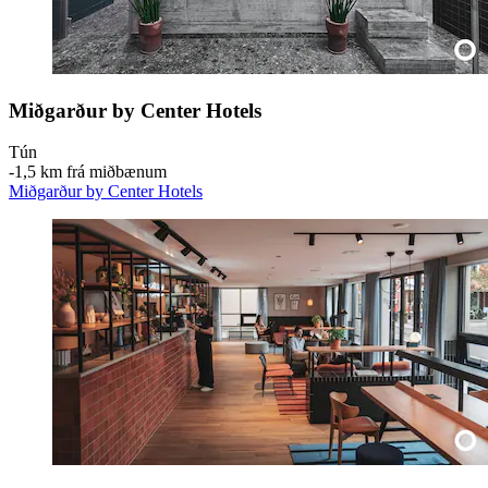
Miðgarður by Center Hotels
Tún
‐
1,5 km frá miðbænum
Miðgarður by Center Hotels