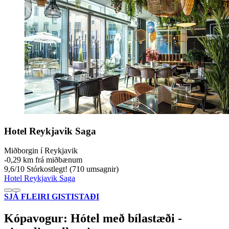
Hotel Reykjavik Saga
Miðborgin í Reykjavik
‐
0,29 km frá miðbænum
9,6
/
10
Stórkostlegt! (710 umsagnir)
Hotel Reykjavik Saga
SJÁ FLEIRI GISTISTAÐI
Kópavogur: Hótel með bílastæði -