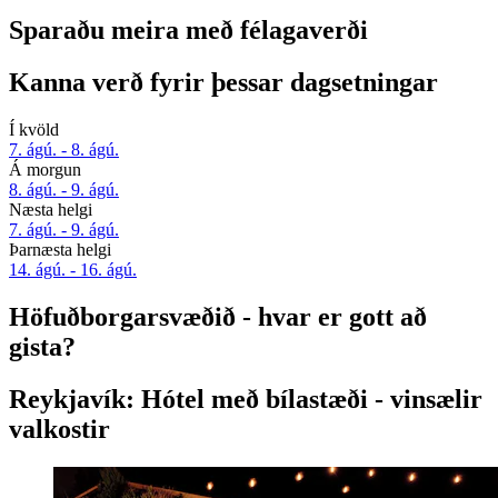
Sparaðu meira með félagaverði
Kanna verð fyrir þessar dagsetningar
Í kvöld
7. ágú. - 8. ágú.
Á morgun
8. ágú. - 9. ágú.
Næsta helgi
7. ágú. - 9. ágú.
Þarnæsta helgi
14. ágú. - 16. ágú.
Höfuðborgarsvæðið - hvar er gott að
gista?
Reykjavík: Hótel með bílastæði - vinsælir
valkostir