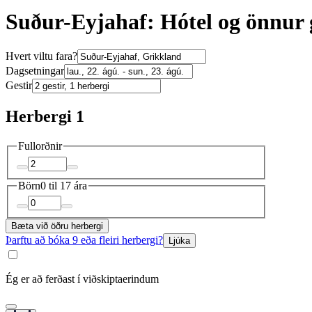
Suður-Eyjahaf: Hótel og önnur 
Hvert viltu fara?
Dagsetningar
Gestir
Herbergi 1
Fullorðnir
Börn
0 til 17 ára
Bæta við öðru herbergi
Þarftu að bóka 9 eða fleiri herbergi?
Ljúka
Ég er að ferðast í viðskiptaerindum