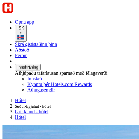
Opna app
ISK
•
Skrá gististaðinn þinn
Aðstoð
Ferðir
Innskráning
Afhjúpaðu tafarlausan sparnað með félagaverði
Innskrá
Kynntu þér Hotels.com Rewards
Athugasemdir
Hótel
Suður-Eyjahaf - hótel
Grikkland - hótel
Hótel