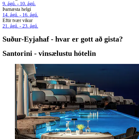
9. ágú. - 10. ágú.
Þarnæsta helgi
14. ágú. - 16. ágú.
Eftir tvær vikur
21. ágú. - 23. ágú.
Suður-Eyjahaf - hvar er gott að gista?
Santorini - vinsælustu hótelin