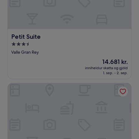
Petit Suite
Petit Suite
3.5
stjörnu
Valle Gran Rey
gististaður
Verðið
14.681 kr.
er
inniheldur skatta og gjöld
14.681 kr.
1. sep. - 2. sep.
Hotel Rural Tamahuche