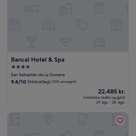
Bancal Hotel & Spa
Bancal Hotel & Spa
4.0
stjörnu
San Sebastián de La Gomera
gististaður
9.4
9,4/10
Stórkostlegt
(100 umsagnir)
af
Verðið
22.485 kr.
10,
er
Stórkostlegt,
inniheldur skatta og gjöld
22.485 kr.
27. ágú. - 28. ágú.
(100
umsagnir)
Hotel Rural Triana