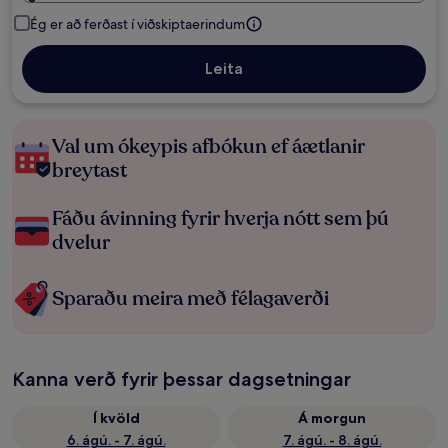
Ég er að ferðast í viðskiptaerindum
Leita
Val um ókeypis afbókun ef áætlanir
breytast
Fáðu ávinning fyrir hverja nótt sem þú
dvelur
Sparaðu meira með félagaverði
Kanna verð fyrir þessar dagsetningar
Í kvöld
Á morgun
6. ágú. - 7. ágú.
7. ágú. - 8. ágú.