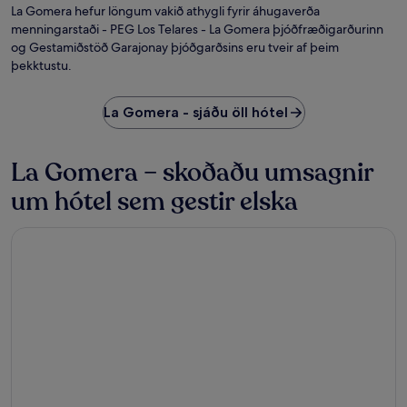
La Gomera hefur löngum vakið athygli fyrir áhugaverða
menningarstaði - PEG Los Telares - La Gomera þjóðfræðigarðurinn
og Gestamiðstöð Garajonay þjóðgarðsins eru tveir af þeim
þekktustu.
La Gomera - sjáðu öll hótel
La Gomera – skoðaðu umsagnir
um hótel sem gestir elska
Bancal Hotel & Spa