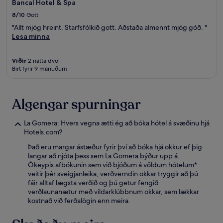
Bancal Hotel & Spa
8/10
Gott
"Allt mjög hreint. Starfsfólkið gott. Aðstaða almennt mjög góð. "
Lesa minna
Víðir
2 nátta dvöl
Birt fyrir 9 mánuðum
Algengar spurningar
La Gomera: Hvers vegna ætti ég að bóka hótel á svæðinu hjá
Hotels.com?
Það eru margar ástæður fyrir því að bóka hjá okkur ef þig
langar að njóta þess sem La Gomera býður upp á.
Ókeypis afbókunin sem við bjóðum á völdum hótelum*
veitir þér sveigjanleika, verðverndin okkar tryggir að þú
fáir alltaf lægsta verðið og þú getur fengið
verðlaunanætur með vildarklúbbnum okkar, sem lækkar
kostnað við ferðalögin enn meira.