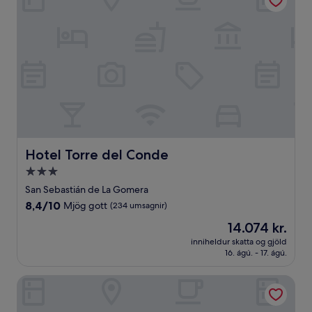
Hotel Torre del Conde
Hotel Torre del Conde
3.0
stjörnu
San Sebastián de La Gomera
gististaður
8.4
8,4/10
Mjög gott
(234 umsagnir)
af
Verðið
14.074 kr.
10,
er
Mjög
inniheldur skatta og gjöld
14.074 kr.
16. ágú. - 17. ágú.
gott,
(234
umsagnir)
Bancal Hotel & Spa