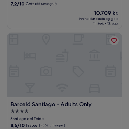
gististaður
7.2
7,2/10
Gott
(55 umsagnir)
af
Verðið
10.709 kr.
10,
er
Gott,
inniheldur skatta og gjöld
10.709 kr.
11. ágú. - 12. ágú.
(55
umsagnir)
Barceló Santiago - Adults Only
Barceló Santiago - Adults Only
Barceló Santiago - Adults Only
4.0
stjörnu
Santiago del Teide
gististaður
8.6
8,6/10
Frábært
(862 umsagnir)