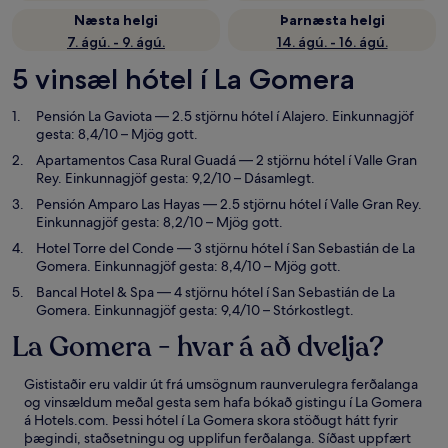
Næsta helgi
Þarnæsta helgi
7. ágú. - 9. ágú.
14. ágú. - 16. ágú.
5 vinsæl hótel í La Gomera
Pensión La Gaviota
— 2.5 stjörnu hótel í Alajero. Einkunnagjöf
gesta: 8,4/10 – Mjög gott.
Apartamentos Casa Rural Guadá
— 2 stjörnu hótel í Valle Gran
Rey. Einkunnagjöf gesta: 9,2/10 – Dásamlegt.
Pensión Amparo Las Hayas
— 2.5 stjörnu hótel í Valle Gran Rey.
Einkunnagjöf gesta: 8,2/10 – Mjög gott.
Hotel Torre del Conde
— 3 stjörnu hótel í San Sebastián de La
Gomera. Einkunnagjöf gesta: 8,4/10 – Mjög gott.
Bancal Hotel & Spa
— 4 stjörnu hótel í San Sebastián de La
Gomera. Einkunnagjöf gesta: 9,4/10 – Stórkostlegt.
La Gomera - hvar á að dvelja?
Gististaðir eru valdir út frá umsögnum raunverulegra ferðalanga
og vinsældum meðal gesta sem hafa bókað gistingu í La Gomera
á Hotels.com. Þessi hótel í La Gomera skora stöðugt hátt fyrir
þægindi, staðsetningu og upplifun ferðalanga. Síðast uppfært