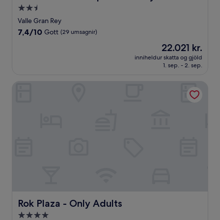
2.5
stjörnu
Valle Gran Rey
gististaður
7.4
7,4/10
Gott
(29 umsagnir)
af
Verðið
22.021 kr.
10,
er
Gott,
inniheldur skatta og gjöld
22.021 kr.
1. sep. - 2. sep.
(29
umsagnir)
Rok Plaza - Only Adults
Rok Plaza - Only Adults
Rok Plaza - Only Adults
4.0