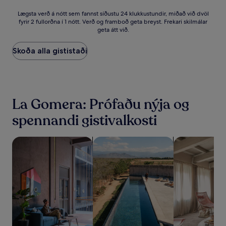
Lægsta
Lægsta verð á nótt sem fannst síðustu 24 klukkustundir, miðað við dvöl
fyrir 2 fullorðna í 1 nótt. Verð og framboð geta breyst. Frekari skilmálar
verð
geta átt við.
á
nótt
sem
Skoða alla gististaði
fannst
síðustu
24
klukkustundir,
miðað
La Gomera: Prófaðu nýja og
við
dvöl
spennandi gistivalkosti
fyrir
2
fullorðna
leita að gististöðum sem eru gæludýravænir
leita að gististöðum með sundlaug
leita að íbúð
í
1
nótt.
Verð
og
framboð
geta
breyst.
Frekari