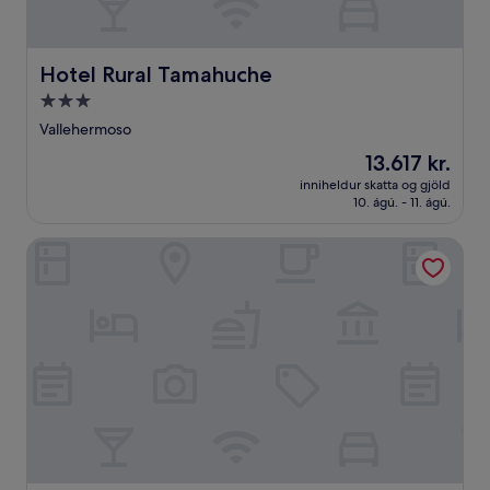
Hotel Rural Tamahuche
Hotel Rural Tamahuche
3.0
stjörnu
Vallehermoso
gististaður
Verðið
13.617 kr.
er
inniheldur skatta og gjöld
13.617 kr.
10. ágú. - 11. ágú.
Complejo Las Tres Palmeras