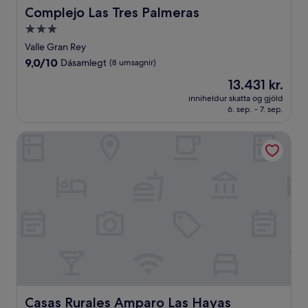
Complejo Las Tres Palmeras
Complejo Las Tres Palmeras
3.0
stjörnu
Valle Gran Rey
gististaður
9.0
9,0/10
Dásamlegt
(8 umsagnir)
af
Verðið
13.431 kr.
10,
er
Dásamlegt,
inniheldur skatta og gjöld
13.431 kr.
6. sep. - 7. sep.
(8
umsagnir)
Casas Rurales Amparo Las Hayas
Casas Rurales Amparo Las Hayas
Casas Rurales Amparo Las Hayas