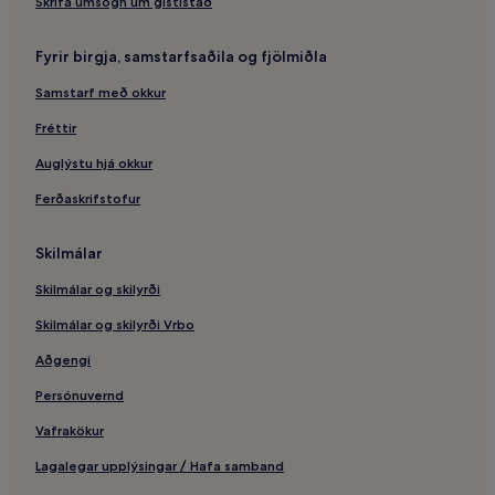
Skrifa umsögn um gististað
Playa de Santiago – hótel
Strönd Caleta – hótel í nágrenninu
Fyrir birgja, samstarfsaðila og fjölmiðla
El Cedro – hótel
Samstarf með okkur
Hótel með bílastæði – Valle Gran Rey
Fréttir
Gestamiðstöð Garajonay þjóðgarðsins – hótel í
Auglýstu hjá okkur
nágrenninu
Ferðaskrifstofur
Argaga-Ströndin – hótel í nágrenninu
San Sebastian de la Gomera höfnin – hótel í nágrenninu
Skilmálar
Skilmálar og skilyrði
Skilmálar og skilyrði Vrbo
Aðgengi
Persónuvernd
Vafrakökur
Lagalegar upplýsingar / Hafa samband