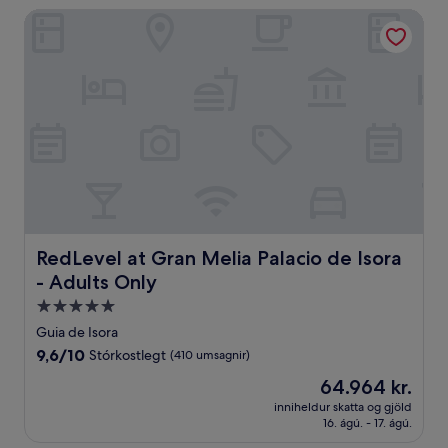
umsagnir)
RedLevel at Gran Melia Palacio de Isora - Adults Only
RedLevel at Gran Melia Palacio de Isora - Adults Only
RedLevel at Gran Melia Palacio de Isora
- Adults Only
5.0
stjörnu
Guia de Isora
gististaður
9.6
9,6/10
Stórkostlegt
(410 umsagnir)
af
Verðið
64.964 kr.
10,
er
Stórkostlegt,
inniheldur skatta og gjöld
64.964 kr.
16. ágú. - 17. ágú.
(410
umsagnir)