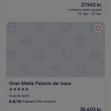
af
Verðið
27.942 kr.
10,
er
Frábært,
inniheldur skatta og gjöld
27.942 kr.
23. ágú. - 24. ágú.
(862
umsagnir)
Gran Melia Palacio de Isora
Gran Melia Palacio de Isora
Gran Melia Palacio de Isora
5.0
stjörnu
Guia de Isora
gististaður
8.8
8,8/10
Frábært
(498 umsagnir)
af
Verðið
35.603 kr.
10,