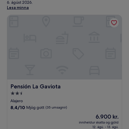
6. ágúst 2026
.
Lesa minna
Pensión La Gaviota
Pensión La Gaviota
Pensión La Gaviota
2.5
stjörnu
Alajero
gististaður
8.4
8,4/10
Mjög gott
(35 umsagnir)
af
Verðið
6.900 kr.
10,
er
Mjög
inniheldur skatta og gjöld
6.900 kr.
12. ágú. - 13. ágú.
gott,