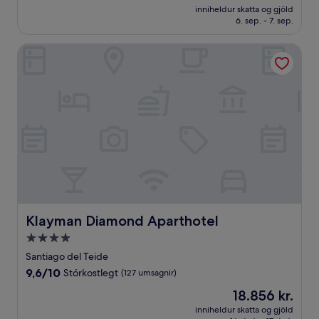
er
Frábært,
inniheldur skatta og gjöld
35.603 kr.
6. sep. - 7. sep.
(498
umsagnir)
Klayman Diamond Aparthotel
Klayman Diamond Aparthotel
Klayman Diamond Aparthotel
4.0
stjörnu
Santiago del Teide
gististaður
9.6
9,6/10
Stórkostlegt
(127 umsagnir)
af
Verðið
18.856 kr.
10,
er
Stórkostlegt,
inniheldur skatta og gjöld
18.856 kr.