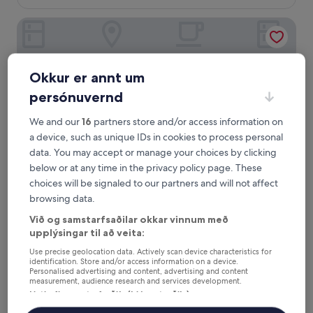
(35
umsagnir)
Apartamentos Casa Rural Guadá
Okkur er annt um
persónuvernd
We and our
16
partners store and/or access information on
a device, such as unique IDs in cookies to process personal
data. You may accept or manage your choices by clicking
below or at any time in the privacy policy page. These
choices will be signaled to our partners and will not affect
Apartamentos Casa Rural Guadá
Apartamentos Casa Rural Guadá
browsing data.
2.0
Við og samstarfsaðilar okkar vinnum með
stjörnu
Valle Gran Rey
upplýsingar til að veita:
gististaður
9.2
9,2/10
Dásamlegt
(11 umsagnir)
Use precise geolocation data. Actively scan device characteristics for
af
Verðið
7.532 kr.
identification. Store and/or access information on a device.
10,
Personalised advertising and content, advertising and content
er
Dásamlegt,
inniheldur skatta og gjöld
measurement, audience research and services development.
7.532 kr.
1. sep. - 2. sep.
(11
Listi yfir samstarfsaðila (þjónustuaðila)
umsagnir)