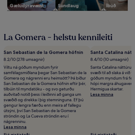
skilmálar
Gæludýravænt
Sundlaug
Íbúð
geta
átt
við.
La Gomera - helstu kennileiti
San Sebastian de la Gomera höfnin
Santa Catalina nátt
8.2/10 (278 umsagnir)
8.4/10 (10 umsagnir)
Viltu ná góðum myndum fyrir
Santa Catalina náttúrulau
samfélagsmiðlana þegar San Sebastian de la
svæði til að slaka á við
Gomera og nágrenni eru heimsótt? Þá bíður
góðum myndum frá ferða
San Sebastian de la Gomera höfnin eftir þér,
hópi margra áhugaverð
tilbúin til myndatöku - og svo geturðu
Hermigua skartar.
auðvitað notið þess í leiðinni að ganga um
Lesa minna
svæðið og drekka í þig stemninguna. Ef þú
gengur lengra færðu enn meira af fallegu
útsýni, því San Sebastian de la Gomera
ströndin og La Cueva ströndin eru í
nágrenninu.
Lesa minna
Sjá gististaði
Sjá gististaði