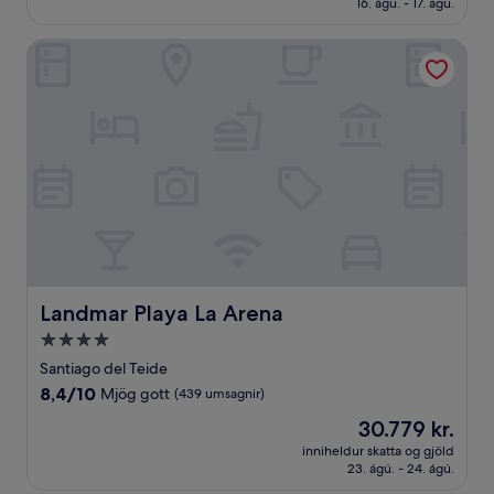
16. ágú. - 17. ágú.
(127
umsagnir)
Landmar Playa La Arena
Landmar Playa La Arena
Landmar Playa La Arena
4.0
stjörnu
Santiago del Teide
gististaður
8.4
8,4/10
Mjög gott
(439 umsagnir)
af
Verðið
30.779 kr.
10,
er
Mjög
inniheldur skatta og gjöld
30.779 kr.
23. ágú. - 24. ágú.
gott,
(439