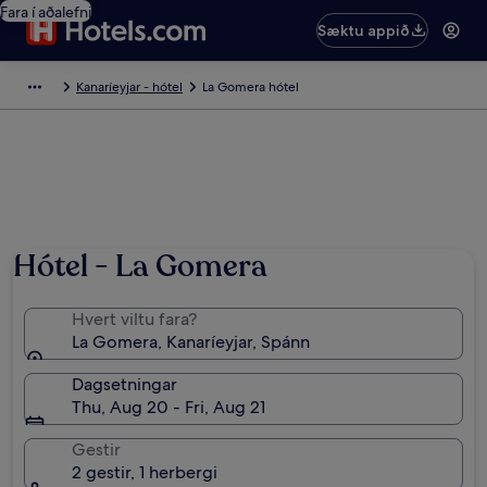
Fara í aðalefni
Sæktu appið
Kanaríeyjar - hótel
La Gomera hótel
Hótel - La Gomera
Hvert viltu fara?
La Gomera, Kanaríeyjar, Spánn
Dagsetningar
Thu, Aug 20 - Fri, Aug 21
Gestir
2 gestir, 1 herbergi