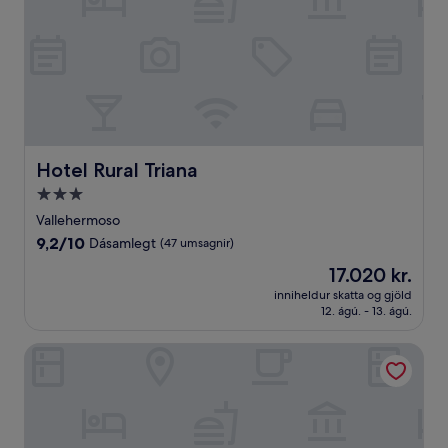
Hotel Rural Triana
Hotel Rural Triana
3.0
stjörnu
Vallehermoso
gististaður
9.2
9,2/10
Dásamlegt
(47 umsagnir)
af
Verðið
17.020 kr.
10,
er
Dásamlegt,
inniheldur skatta og gjöld
17.020 kr.
12. ágú. - 13. ágú.
(47
umsagnir)
Parador de La Gomera