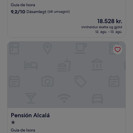
stjörnu
Guia de Isora
gististaður
9.2
9,2/10
Dásamlegt
(68 umsagnir)
af
Verðið
18.528 kr.
10,
er
Dásamlegt,
inniheldur skatta og gjöld
18.528 kr.
12. ágú. - 13. ágú.
(68
umsagnir)
Pensión Alcalá
Pensión Alcalá
Pensión Alcalá
1.0
stjörnu
Guia de Isora