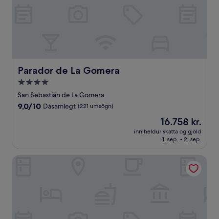
Parador de La Gomera
Parador de La Gomera
4.0
stjörnu
San Sebastián de La Gomera
gististaður
9.0
9,0/10
Dásamlegt
(221 umsögn)
af
Verðið
16.758 kr.
10,
er
Dásamlegt,
inniheldur skatta og gjöld
16.758 kr.
1. sep. - 2. sep.
(221
umsögn)
Petit Suite