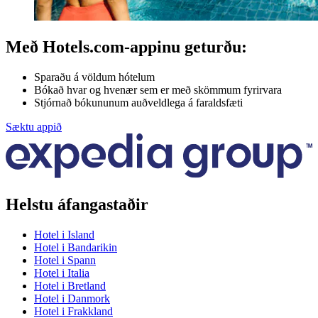
Með Hotels.com-appinu geturðu:
Sparaðu á völdum hótelum
Bókað hvar og hvenær sem er með skömmum fyrirvara
Stjórnað bókununum auðveldlega á faraldsfæti
Sæktu appið
Helstu áfangastaðir
Hotel i Island
Hotel i Bandarikin
Hotel i Spann
Hotel i Italia
Hotel i Bretland
Hotel i Danmork
Hotel i Frakkland