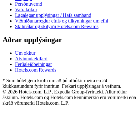
Persónuvernd
Vafrakökur
Lagalegar upplýsingar / Hafa samband
Viðmiðunarreglur efnis og tilkynningar um efni
Skilmálar og skilyrði Hotels.com Rewards
Aðrar upplýsingar
Um okkur
Atvinnutækifæri
Ferðaleiðbeiningar
Hotels.com Rewards
* Sum hótel gera kröfu um að þú afbókir meira en 24
klukkustundum fyrir innritun. Frekari upplýsingar á vefnum.
© 2026 Hotels.com, L.P., Expedia Group-fyrirtæki. Allur réttur
áskilinn. Hotels.com og Hotels.com kennimerkið eru vörumerki eða
skráð vörumerki Hotels.com, L.P.