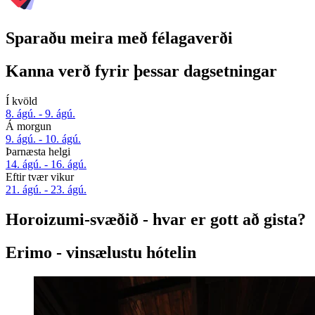
Sparaðu meira með félagaverði
Kanna verð fyrir þessar dagsetningar
Í kvöld
8. ágú. - 9. ágú.
Á morgun
9. ágú. - 10. ágú.
Þarnæsta helgi
14. ágú. - 16. ágú.
Eftir tvær vikur
21. ágú. - 23. ágú.
Horoizumi-svæðið - hvar er gott að gista?
Erimo - vinsælustu hótelin