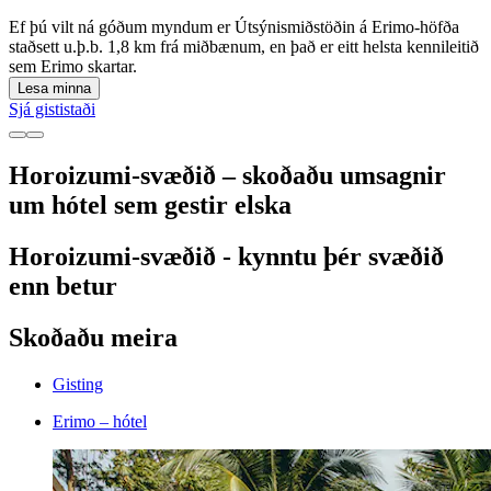
Ef þú vilt ná góðum myndum er Útsýnismiðstöðin á Erimo-höfða
staðsett u.þ.b. 1,8 km frá miðbænum, en það er eitt helsta kennileitið
sem Erimo skartar.
Lesa minna
Sjá gististaði
Horoizumi-svæðið – skoðaðu umsagnir
um hótel sem gestir elska
Horoizumi-svæðið - kynntu þér svæðið
enn betur
Skoðaðu meira
Gisting
Erimo – hótel