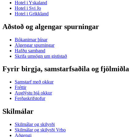
Hotel i Yskaland
Hotel i Svi Jo
Hotel i Grikkland
Aðstoð og algengar spurningar
Bókanirnar þínar
Algengar spurningar
Hafðu samband
Skrifa umsögn um gististað
Fyrir birgja, samstarfsaðila og fjölmiðla
Samstarf með okkur
Fréttir
Auglýstu hjá okkur
Ferðaskrifstofur
Skilmálar
Skilmálar og skilyrði
Skilmálar og skilyrði Vrbo
Aðgengi