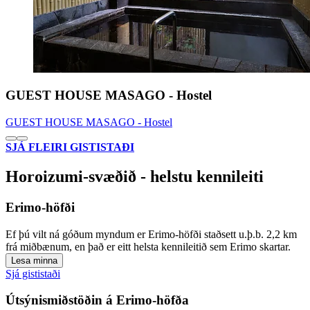
GUEST HOUSE MASAGO - Hostel
GUEST HOUSE MASAGO - Hostel
SJÁ FLEIRI GISTISTAÐI
Horoizumi-svæðið - helstu kennileiti
Erimo-höfði
Ef þú vilt ná góðum myndum er Erimo-höfði staðsett u.þ.b. 2,2 km
frá miðbænum, en það er eitt helsta kennileitið sem Erimo skartar.
Lesa minna
Sjá gististaði
Útsýnismiðstöðin á Erimo-höfða