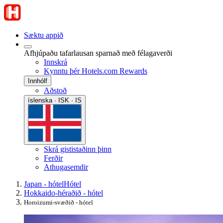
Sæktu appið
Afhjúpaðu tafarlausan sparnað með félagaverði
Innskrá
Kynntu þér Hotels.com Rewards
Innhólf
Aðstoð
íslenska · ISK · IS
Skrá gististaðinn þinn
Ferðir
Athugasemdir
Japan - hótel
Hótel
Hokkaido-héraðið - hótel
Horoizumi-svæðið - hótel