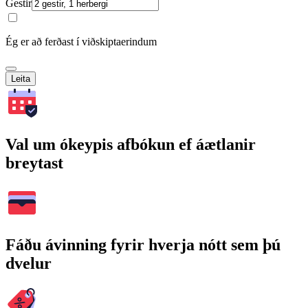
Gestir
Ég er að ferðast í viðskiptaerindum
Leita
Val um ókeypis afbókun ef áætlanir
breytast
Fáðu ávinning fyrir hverja nótt sem þú
dvelur