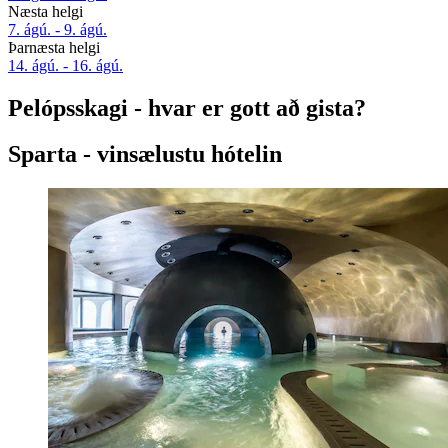
Næsta helgi
7. ágú. - 9. ágú.
Þarnæsta helgi
14. ágú. - 16. ágú.
Pelópsskagi - hvar er gott að gista?
Sparta - vinsælustu hótelin