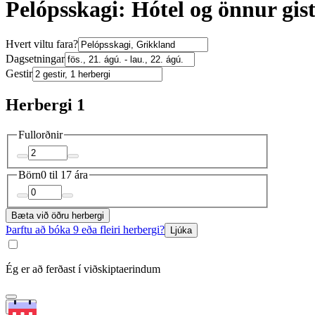
Pelópsskagi: Hótel og önnur gis
Hvert viltu fara?
Dagsetningar
Gestir
Herbergi 1
Fullorðnir
Börn
0 til 17 ára
Bæta við öðru herbergi
Þarftu að bóka 9 eða fleiri herbergi?
Ljúka
Ég er að ferðast í viðskiptaerindum
Leita