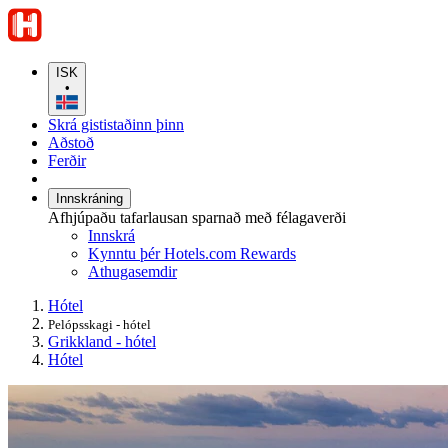
ISK
•
Skrá gististaðinn þinn
Aðstoð
Ferðir
Innskráning
Afhjúpaðu tafarlausan sparnað með félagaverði
Innskrá
Kynntu þér Hotels.com Rewards
Athugasemdir
Hótel
Pelópsskagi - hótel
Grikkland - hótel
Hótel