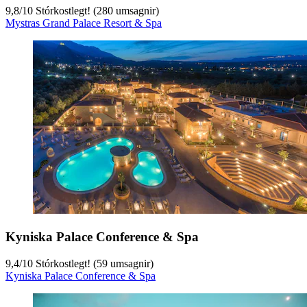
9,8
/
10
Stórkostlegt! (280 umsagnir)
Mystras Grand Palace Resort & Spa
Kyniska Palace Conference & Spa
9,4
/
10
Stórkostlegt! (59 umsagnir)
Kyniska Palace Conference & Spa