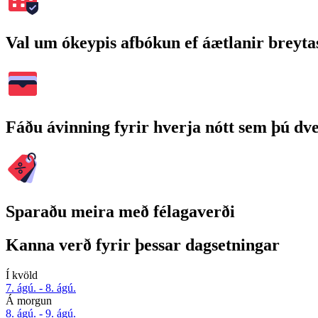
Val um ókeypis afbókun ef áætlanir breyta
Fáðu ávinning fyrir hverja nótt sem þú dv
Sparaðu meira með félagaverði
Kanna verð fyrir þessar dagsetningar
Í kvöld
7. ágú. - 8. ágú.
Á morgun
8. ágú. - 9. ágú.