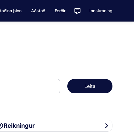
staðinn þinn
Aðstoð
Ferðir
Innskráning
Leita
ikningur
Reikningur