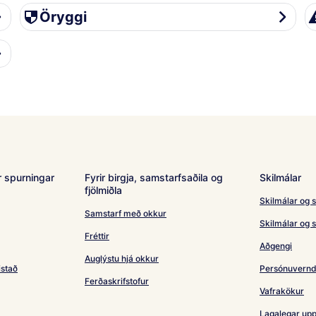
Öryggi
Fe
Öryggi
 spurningar
Fyrir birgja, samstarfsaðila og
Skilmálar
fjölmiðla
Skilmálar og s
Samstarf með okkur
Skilmálar og s
Fréttir
Aðgengi
Auglýstu hjá okkur
istað
Persónuvern
Ferðaskrifstofur
Vafrakökur
Lagalegar upp