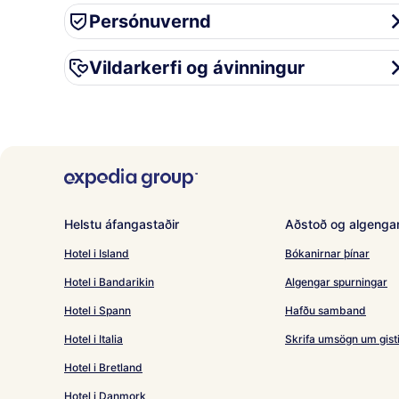
Persónuvernd
Persónuvernd
Vildarkerfi og ávinningur
Vildarkerfi og ávinningur
Helstu áfangastaðir
Aðstoð og algengar
Hotel i Island
Bókanirnar þínar
Hotel i Bandarikin
Algengar spurningar
Hotel i Spann
Hafðu samband
Hotel i Italia
Skrifa umsögn um gist
Hotel i Bretland
Hotel i Danmork