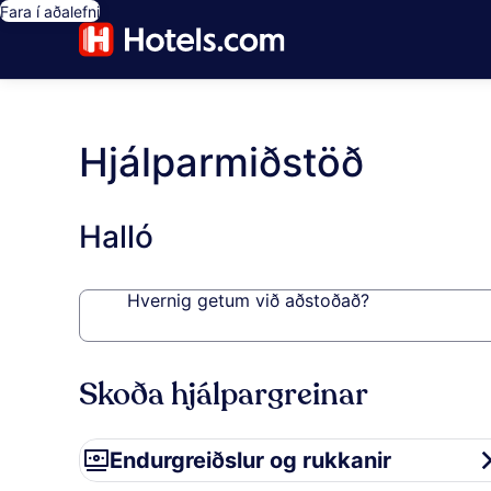
Fara í aðalefni
Hjálparmiðstöð
Halló
Hvernig getum við aðstoðað?
Skoða hjálpargreinar
Endurgreiðslur og rukkanir
Endurgreiðslur og rukkanir