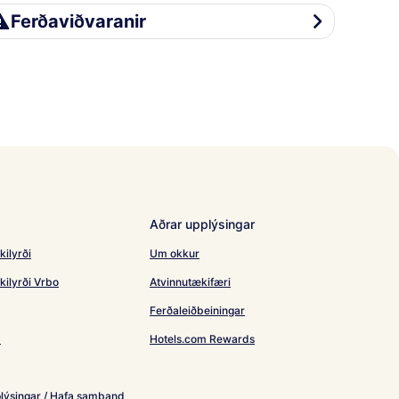
rðaviðvaranir
Ferðaviðvaranir
Aðrar upplýsingar
kilyrði
Um okkur
kilyrði Vrbo
Atvinnutækifæri
Ferðaleiðbeiningar
d
Hotels.com Rewards
lýsingar / Hafa samband