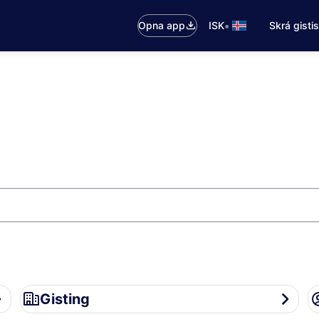
•
Opna app
ISK
Skrá gisti
Gisting
Re
Gisting