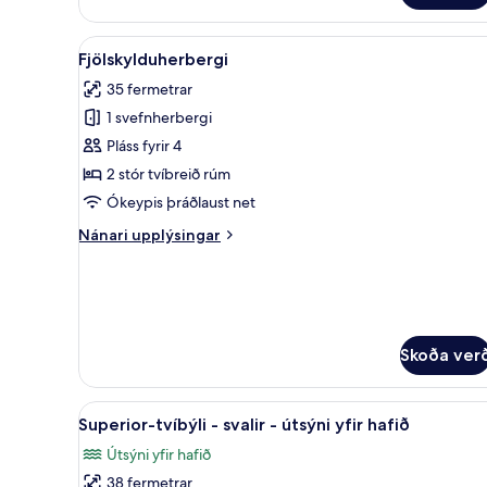
með
tvíbreiðu
Skoða
Rúmföt úr egypskri bómull, rú
1
rúmi
Fjölskylduherbergi
allar
-
35 fermetrar
fjallasýn
myndir
1 svefnherbergi
fyrir
Fjölskylduherbergi
Pláss fyrir 4
2 stór tvíbreið rúm
Ókeypis þráðlaust net
Nánari
Nánari upplýsingar
upplýsingar
fyrir
Fjölskylduherbergi
Skoða ver
Skoða
Superior-tvíbýli - svalir - úts
6
Superior-tvíbýli - svalir - útsýni yfir hafið
allar
Útsýni yfir hafið
myndir
38 fermetrar