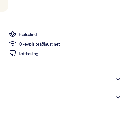
rgi með tvíbreiðu rúmi | Rúmföt úr egypskri bómull, rúmföt af bestu gerð,
Heilsulind
Ókeypis þráðlaust net
Loftkæling