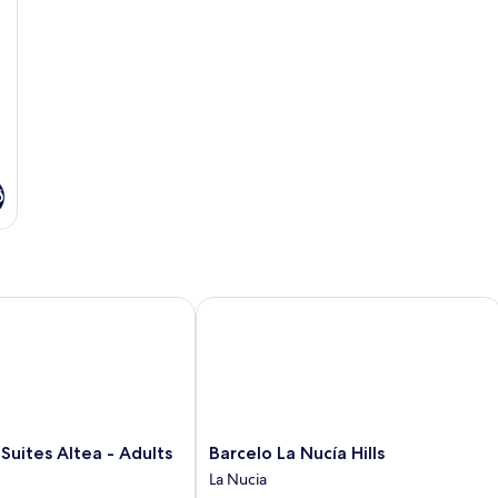
ð
ites Altea - Adults Only
Barcelo La Nucía Hills
Barcelo
Suites Altea - Adults
Barcelo La Nucía Hills
La
La Nucia
Nucía