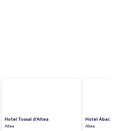
Hotel Tossal d'Altea
Hotel Ábaco Altea
Hotel
Hotel
Hotel Tossal d'Altea
Hotel Ábaco Altea
Tossal
Ábaco
Altea
Altea
d'Altea
Altea