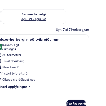
 ágú. 16
Athuga framboð þarnæstu helgi ágú. 21 - ágú. 23
Þarnæsta helgi
ágú. 21 - ágú. 23
Sýni 7 af 7 herbergjum
íbar
yfir port | Rúmföt úr egypskri bómull, rúmföt af bestu gerð, dúnsængur, mín
koða
Deluxe-herbergi með tvíbreiðu rúmi | Rúmföt
9
luxe-herbergi með tvíbreiðu rúmi
lar
Dásamlegt
yndir
0
9,0 af 10
(2
2 umsagnir
rir
umsagnir)
30 fermetrar
eluxe-
1 svefnherbergi
erbergi
Pláss fyrir 2
eð
1 stórt tvíbreitt rúm
víbreiðu
Ókeypis þráðlaust net
úmi
nari
nari upplýsingar
plýsingar
rir
luxe-
rbergi
Skoða verð