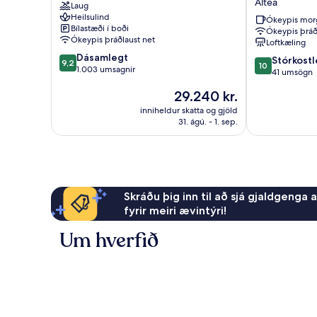
Altea
Laug
Hotel
Altea
Heilsulind
Altea
-
Ókeypis mor
Bílastæði í boði
Ókeypis þráð
Adults
Ókeypis þráðlaust net
Loftkæling
Only
9.2
Dásamlegt
Altea
10.0
Stórkostl
9,2
10
af
1.003 umsagnir
af
41 umsögn
10,
10,
Verðið
29.240 kr.
Dásamlegt,
Stórkostlegt,
er
1.003
41
inniheldur skatta og gjöld
29.240 kr.
umsagnir
31. ágú. - 1. sep.
umsögn
Skráðu þig inn til að sjá gjaldgenga 
fyrir meiri ævintýri!
Um hverfið