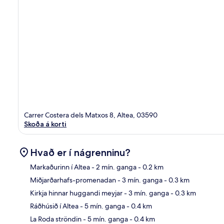
Carrer Costera dels Matxos 8, Altea, 03590
Skoða á korti
Hvað er í nágrenninu?
Markaðurinn í Altea
- 2 mín. ganga
- 0.2 km
Miðjarðarhafs-promenadan
- 3 mín. ganga
- 0.3 km
Kor
Kirkja hinnar huggandi meyjar
- 3 mín. ganga
- 0.3 km
Ráðhúsið í Altea
- 5 mín. ganga
- 0.4 km
La Roda ströndin
- 5 mín. ganga
- 0.4 km