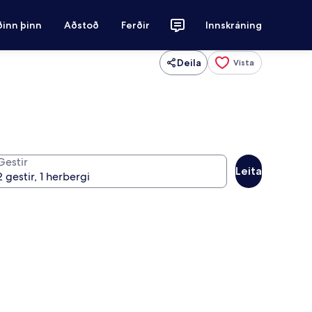
ðinn þinn
Aðstoð
Ferðir
Innskráning
Deila
Vista
Gestir
Leita