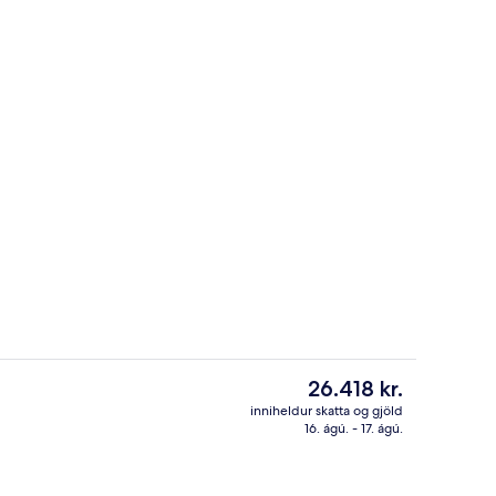
tistaðar
43-tommu snjallsjónvarp með stafræ
Núverandi
26.418 kr.
verð
inniheldur skatta og gjöld
er
16. ágú. - 17. ágú.
llur
Móttaka
26.418 kr.