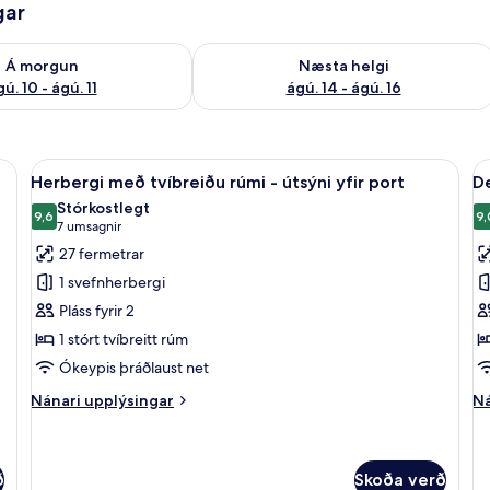
gar
ð á morgun ágú. 10 - ágú. 11
Athuga framboð næstu helgi ágú. 14 -
Á morgun
Næsta helgi
ú. 10 - ágú. 11
ágú. 14 - ágú. 16
fjallasýn | Rúmföt úr egypskri bómull, rúmföt af bestu gerð, dúnsængur, mín
Skoða
Herbergi með tvíbreiðu rúmi - útsýni 
S
8
Herbergi með tvíbreiðu rúmi - útsýni yfir port
De
allar
al
Stórkostlegt
myndir
9,6
m
9,
9,6 af 10
(7
7 umsagnir
fyrir
fy
umsagnir)
27 fermetrar
Herbergi
D
1 svefnherbergi
með
h
Pláss fyrir 2
tvíbreiðu
m
1 stórt tvíbreitt rúm
rúmi
t
Ókeypis þráðlaust net
-
r
útsýni
Nánari
Ná
Nánari upplýsingar
Ná
yfir
upplýsingar
up
fyrir
fy
port
Herbergi
De
með
he
ð
Skoða verð