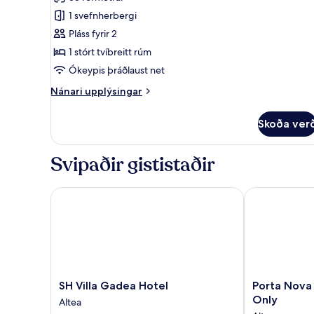
fyrir
Superior-
1 svefnherbergi
tvíbýli
Pláss fyrir 2
-
1 stórt tvíbreitt rúm
svalir
Ókeypis þráðlaust net
-
Nánari
Nánari upplýsingar
útsýni
upplýsingar
yfir
fyrir
Skoða ver
hafið
Superior-
tvíbýli
-
Svipaðir gististaðir
svalir
-
útsýni
SH Villa Gadea Hotel
Porta Nova Su
yfir
hafið
SH
Porta
SH Villa Gadea Hotel
Porta Nova 
Villa
Nova
Only
Altea
Gadea
Suites