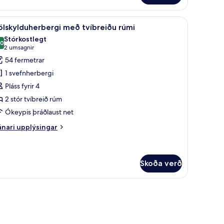
eð
íbreiðu
43-tommu snjallsjónvarp með stafrænum rásum, myndstreymiþjónustur.
koða
Fjölskylduherbergi með tvíbreiðu rúmi | Rúmf
mi
4
ölskylduherbergi með tvíbreiðu rúmi
lar
Stórkostlegt
yndir
,0
10,0 af 10
(2
2 umsagnir
rir
umsagnir)
54 fermetrar
jölskylduherbergi
1 svefnherbergi
eð
Pláss fyrir 4
víbreiðu
2 stór tvíbreið rúm
úmi
Ókeypis þráðlaust net
nari
nari upplýsingar
plýsingar
rir
ölskylduherbergi
eð
Skoða verð
íbreiðu
mi
íníbar