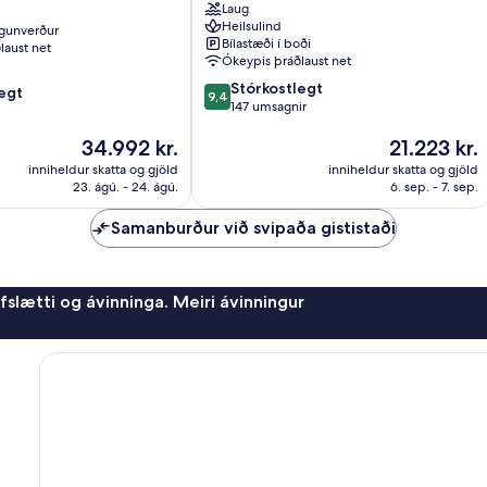
Laug
Hills
Heilsulind
gunverður
La
Bílastæði í boði
laust net
Nucia
Ókeypis þráðlaust net
9.4
Stórkostlegt
egt
9,4
af
147 umsagnir
10,
Verðið
Verðið
34.992 kr.
21.223 kr.
Stórkostlegt,
er
er
147
inniheldur skatta og gjöld
inniheldur skatta og gjöld
34.992 kr.
21.223 kr.
umsagnir
23. ágú. - 24. ágú.
6. sep. - 7. sep.
Samanburður við svipaða gististaði
afslætti og ávinninga. Meiri ávinningur