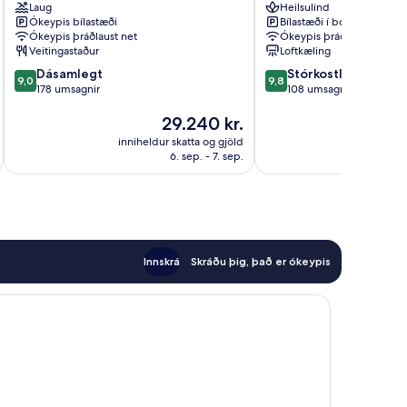
Laug
Heilsulind
Altea
Altea
Ókeypis bílastæði
Bílastæði í boði
Ókeypis þráðlaust net
Ókeypis þráðlaust net
Veitingastaður
Loftkæling
9.0
9.8
Dásamlegt
Stórkostlegt
9,0
9,8
af
af
178 umsagnir
108 umsagnir
10,
10,
Verðið
29.240 kr.
Dásamlegt,
Stórkostlegt,
er
178
108
inniheldur skatta og gjöld
innihel
29.240 kr.
umsagnir
umsagnir
6. sep. - 7. sep.
Innskrá
Skráðu þig, það er ókeypis