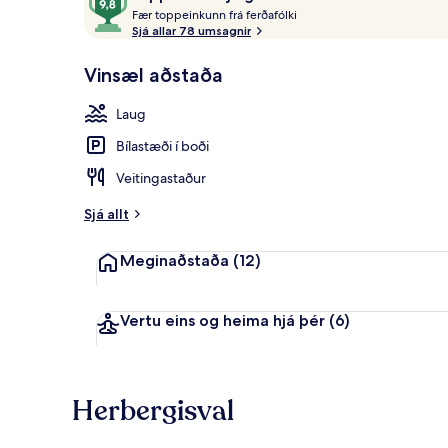
F
af
Fær toppeinkunn frá ferðafólki
æ
Sjá allar 78 umsagnir
10,
r
Í
Deluxe-herbe
Vinsæl aðstaða
uppáhaldi
t
hjá
o
Laug
gestum
p
p
Bílastæði í boði
e
i
Veitingastaður
n
k
Sjá allt
u
n
Meginaðstaða
(12)
n
f
r
Vertu eins og heima hjá þér
(6)
á
f
e
Herbergisval
r
ð
a