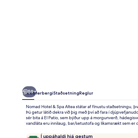
Altea
59+
Yfirlit
Herbergi
Staðsetning
Reglur
Nomad Hotel & Spa Altea státar af fínustu staðsetningu, því
Þú getur látið dekra við þig með því að fara í djúpvefjanu
sér bita á El Patio, sem býður upp á morgunverð, hádegisv
vandláta eru innilaug, bar/setustofa og líkamsrækt sem er o
Umsagnir
9,8
Í uppáhaldi hjá gestum