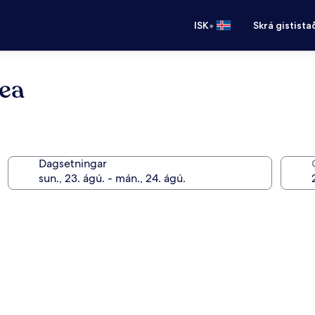
•
ISK
Skrá gistista
ea
Dagsetningar