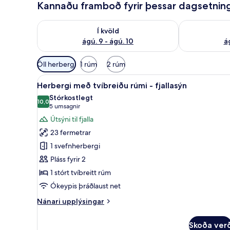
Kannaðu framboð fyrir þessar dagsetnin
f
ó
Athuga framboð í kvöld ágú. 9 - ágú. 10
Athuga frambo
l
Í kvöld
k
ágú. 9 - ágú. 10
ág
i
Síur
Öll herbergi
1 rúm
2 rúm
í
Skoða
Herbergi með tvíbreiðu rúmi - 
boði
5
Herbergi með tvíbreiðu rúmi - fjallasýn
allar
fyrir
Stórkostlegt
myndir
10,0
herbergi
10,0 af 10
(5
5 umsagnir
fyrir
umsagnir)
Útsýni til fjalla
Herbergi
23 fermetrar
með
1 svefnherbergi
tvíbreiðu
Pláss fyrir 2
rúmi
1 stórt tvíbreitt rúm
-
fjallasýn
Ókeypis þráðlaust net
Nánari
Nánari upplýsingar
upplýsingar
fyrir
Skoða ver
Herbergi