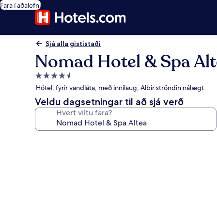
Fara í aðalefni
Sjá alla gististaði
Nomad Hotel & Spa Alt
4.5
stjörnu
Hótel, fyrir vandláta, með innilaug, Albir ströndin nálægt
gististaður
Veldu dagsetningar til að sjá verð
Hvert viltu fara?
Myndasafn
fyrir
Nomad
Hotel
&
Spa