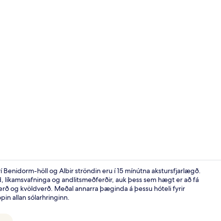
Framhlið gis
 Benidorm-höll og Albir ströndin eru í 15 mínútna akstursfjarlægð.
dd, líkamsvafninga og andlitsmeðferðir, auk þess sem hægt er að fá
erð og kvöldverð. Meðal annarra þæginda á þessu hóteli fyrir
Verönd/útipa
pin allan sólarhringinn.