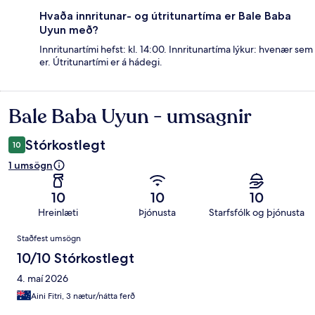
Hvaða innritunar- og útritunartíma er Bale Baba
Uyun með?
Innritunartími hefst: kl. 14:00. Innritunartíma lýkur: hvenær sem
er. Útritunartími er á hádegi.
Bale Baba Uyun - umsagnir
Umsagnir
Stórkostlegt
10
1 umsögn
10
10
10
Hreinlæti
Þjónusta
Starfsfólk og þjónusta
Umsagnir
Staðfest umsögn
10/10 Stórkostlegt
4. maí 2026
Aini Fitri, 3 nætur/nátta ferð