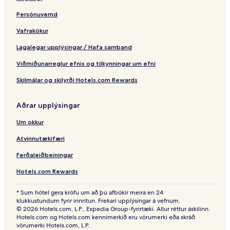
Persónuvernd
Vafrakökur
Lagalegar upplýsingar / Hafa samband
Viðmiðunarreglur efnis og tilkynningar um efni
Skilmálar og skilyrði Hotels.com Rewards
Aðrar upplýsingar
Um okkur
Atvinnutækifæri
Ferðaleiðbeiningar
Hotels.com Rewards
* Sum hótel gera kröfu um að þú afbókir meira en 24
klukkustundum fyrir innritun. Frekari upplýsingar á vefnum.
© 2026 Hotels.com, L.P., Expedia Group-fyrirtæki. Allur réttur áskilinn.
Hotels.com og Hotels.com kennimerkið eru vörumerki eða skráð
vörumerki Hotels.com, L.P.