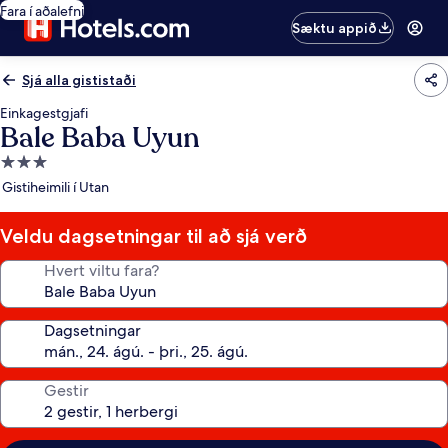
Fara í aðalefni
Sæktu appið
Sjá alla gististaði
Einkagestgjafi
Bale Baba Uyun
3.0
stjörnu
Gistiheimili í Utan
gististaður
Veldu dagsetningar til að sjá verð
Hvert viltu fara?
Dagsetningar
Gestir