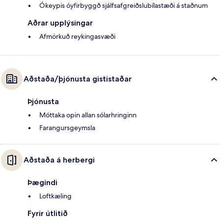
Ókeypis óyfirbyggð sjálfsafgreiðslubílastæði á staðnum
Aðrar upplýsingar
Afmörkuð reykingasvæði
Aðstaða/þjónusta gististaðar
Þjónusta
Móttaka opin allan sólarhringinn
Farangursgeymsla
Aðstaða á herbergi
Þægindi
Loftkæling
Fyrir útlitið