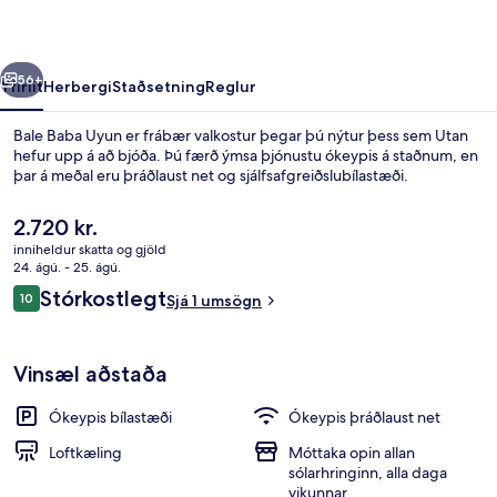
rra
Næsta
56+
Yfirlit
Herbergi
Staðsetning
Reglur
Bale Baba Uyun er frábær valkostur þegar þú nýtur þess sem Utan
hefur upp á að bjóða. Þú færð ýmsa þjónustu ókeypis á staðnum, en
þar á meðal eru þráðlaust net og sjálfsafgreiðslubílastæði.
Núverandi
2.720 kr.
verð
inniheldur skatta og gjöld
er
24. ágú. - 25. ágú.
2.720 kr.
Umsagnir
Stórkostlegt
10
Sjá 1 umsögn
10 af 10
Veitingastaður
Vinsæl aðstaða
Ókeypis bílastæði
Ókeypis þráðlaust net
Loftkæling
Móttaka opin allan
sólarhringinn, alla daga
vikunnar