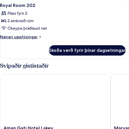
Skoða
Skrifborð, ókeypis þráðlaus nettengin
8
Royal Room 202
allar
Pláss fyrir 2
myndir
2 einbreið rúm
fyrir
Royal
Ókeypis þráðlaust net
Room
Nánari
Nánari upplýsingar
202
upplýsingar
fyrir
Skoða verð fyrir þínar dagsetningar
Royal
Room
202
Svipaðir gististaðir
Aman Gati Hotel Lakey
Maryan 
Aman
Maryan
Aman Gati Hotel Lakey
Maryan