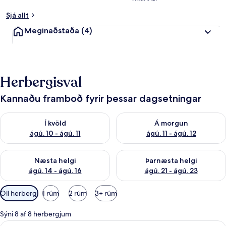
Sjá allt
Meginaðstaða
(4)
Herbergisval
Kannaðu framboð fyrir þessar dagsetningar
Athuga framboð í kvöld ágú. 10 - ágú. 11
Athuga framboð á morgun ágú. 
Í kvöld
Á morgun
ágú. 10 - ágú. 11
ágú. 11 - ágú. 12
Athuga framboð næstu helgi ágú. 14 - ágú. 16
Athuga framboð þarnæstu helg
Næsta helgi
Þarnæsta helgi
ágú. 14 - ágú. 16
ágú. 21 - ágú. 23
Síur
Öll herbergi
1 rúm
2 rúm
3+ rúm
í
boði
Sýni 8 af 8 herbergjum
fyrir
Skoða
Deluxe-herbergi með tvíbreiðu rúmi - 