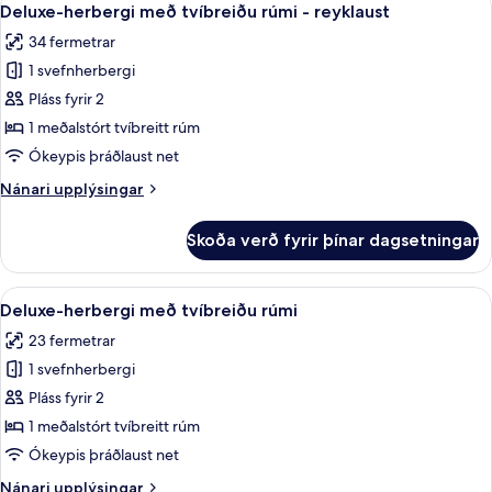
13
Deluxe-herbergi með tvíbreiðu rúmi - reyklaust
herbergi
allar
34 fermetrar
myndir
1 svefnherbergi
fyrir
Deluxe-
Pláss fyrir 2
herbergi
1 meðalstórt tvíbreitt rúm
með
Ókeypis þráðlaust net
tvíbreiðu
Nánari
Nánari upplýsingar
rúmi
upplýsingar
-
fyrir
Skoða verð fyrir þínar dagsetningar
Deluxe-
reyklaust
herbergi
með
Skoða
Deluxe-herbergi með tvíbreiðu rúmi | 
6
tvíbreiðu
Deluxe-herbergi með tvíbreiðu rúmi
allar
rúmi
23 fermetrar
-
myndir
reyklaust
1 svefnherbergi
fyrir
Deluxe-
Pláss fyrir 2
herbergi
1 meðalstórt tvíbreitt rúm
með
Ókeypis þráðlaust net
tvíbreiðu
Nánari
Nánari upplýsingar