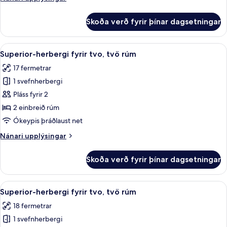
rúmi
upplýsingar
fyrir
Skoða verð fyrir þínar dagsetningar
Deluxe-
herbergi
með
Skoða
Superior-herbergi fyrir tvo, tvö rúm |
7
tvíbreiðu
Superior-herbergi fyrir tvo, tvö rúm
allar
rúmi
17 fermetrar
myndir
1 svefnherbergi
fyrir
Superior-
Pláss fyrir 2
herbergi
2 einbreið rúm
fyrir
Ókeypis þráðlaust net
tvo,
Nánari
Nánari upplýsingar
tvö
upplýsingar
rúm
fyrir
Skoða verð fyrir þínar dagsetningar
Superior-
herbergi
fyrir
Skoða
Superior-herbergi fyrir tvo, tvö rúm |
8
tvo,
Superior-herbergi fyrir tvo, tvö rúm
allar
tvö
18 fermetrar
rúm
myndir
1 svefnherbergi
fyrir