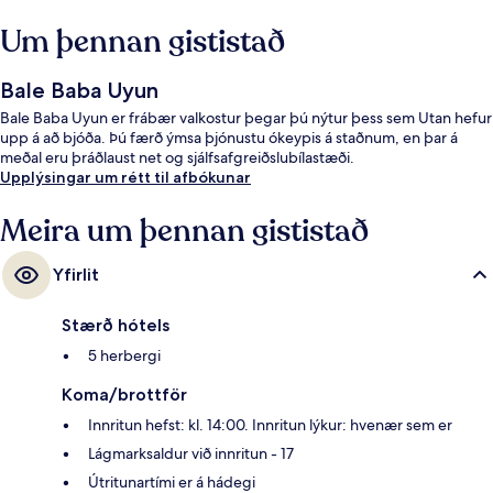
Um þennan gististað
Bale Baba Uyun
Bale Baba Uyun er frábær valkostur þegar þú nýtur þess sem Utan hefur
upp á að bjóða. Þú færð ýmsa þjónustu ókeypis á staðnum, en þar á
meðal eru þráðlaust net og sjálfsafgreiðslubílastæði.
Upplýsingar um rétt til afbókunar
Meira um þennan gististað
Yfirlit
Stærð hótels
5 herbergi
Koma/brottför
Innritun hefst: kl. 14:00. Innritun lýkur: hvenær sem er
Lágmarksaldur við innritun - 17
Útritunartími er á hádegi