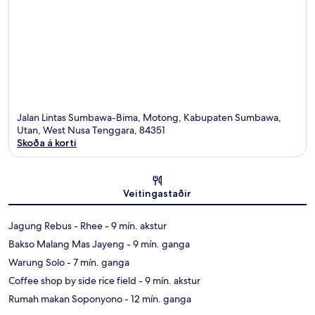
Jalan Lintas Sumbawa-Bima, Motong, Kabupaten Sumbawa,
Utan, West Nusa Tenggara, 84351
Skoða á korti
Kort
Veitingastaðir
‪Jagung Rebus - Rhee - ‬9 mín. akstur
‪Bakso Malang Mas Jayeng - ‬9 mín. ganga
‪Warung Solo - ‬7 mín. ganga
‪Coffee shop by side rice field - ‬9 mín. akstur
‪Rumah makan Soponyono - ‬12 mín. ganga