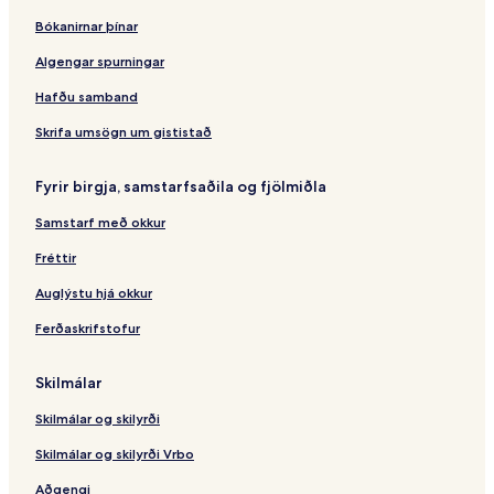
f
e
n
e
t
O
e
Bókanirnar þínar
B
R
i
a
&
T
a
u
e
t
V
A
c
Algengar spurningar
n
s
i
H
h
g
o
l
O
R
Hafðu samband
a
r
l
T
e
l
t
a
E
s
Skrifa umsögn um gististað
o
g
L
o
w
e
r
Fyrir birgja, samstarfsaðila og fjölmiðla
s
t
Samstarf með okkur
Fréttir
Auglýstu hjá okkur
Ferðaskrifstofur
Skilmálar
Skilmálar og skilyrði
Skilmálar og skilyrði Vrbo
Aðgengi