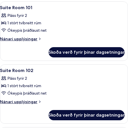
fyrir
Skoða
Skrifborð, ókeypis þráðlaus nettengin
13
þrjá
Suite Room 101
allar
Pláss fyrir 2
myndir
1 stórt tvíbreitt rúm
fyrir
Suite
Ókeypis þráðlaust net
Room
Nánari
Nánari upplýsingar
101
upplýsingar
fyrir
Skoða verð fyrir þínar dagsetningar
Suite
Room
101
Skoða
Skrifborð, ókeypis þráðlaus nettengin
6
Suite Room 102
allar
Pláss fyrir 2
myndir
1 stórt tvíbreitt rúm
fyrir
Suite
Ókeypis þráðlaust net
Room
Nánari
Nánari upplýsingar
102
upplýsingar
fyrir
Skoða verð fyrir þínar dagsetningar
Suite
Room
102