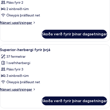
Superior-
Pláss fyrir 2
herbergi
2 einbreið rúm
fyrir
Ókeypis þráðlaust net
tvo,
Nánari
Nánari upplýsingar
tvö
upplýsingar
rúm
fyrir
Skoða verð fyrir þínar dagsetningar
Superior-
herbergi
fyrir
Skoða
Superior-herbergi fyrir þrjá | Skrifbo
8
tvo,
Superior-herbergi fyrir þrjá
allar
tvö
37 fermetrar
rúm
myndir
1 svefnherbergi
fyrir
Superior-
Pláss fyrir 3
herbergi
3 einbreið rúm
fyrir
Ókeypis þráðlaust net
þrjá
Nánari
Nánari upplýsingar
upplýsingar
fyrir
Skoða verð fyrir þínar dagsetningar
Superior-
herbergi