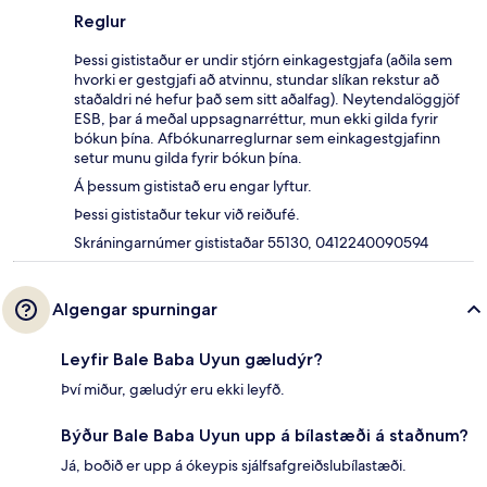
Reglur
Þessi gististaður er undir stjórn einkagestgjafa (aðila sem
hvorki er gestgjafi að atvinnu, stundar slíkan rekstur að
staðaldri né hefur það sem sitt aðalfag). Neytendalöggjöf
ESB, þar á meðal uppsagnarréttur, mun ekki gilda fyrir
bókun þína. Afbókunarreglurnar sem einkagestgjafinn
setur munu gilda fyrir bókun þína.
Á þessum gististað eru engar lyftur.
Þessi gististaður tekur við reiðufé.
Skráningarnúmer gististaðar 55130, 0412240090594
Algengar spurningar
Leyfir Bale Baba Uyun gæludýr?
Því miður, gæludýr eru ekki leyfð.
Býður Bale Baba Uyun upp á bílastæði á staðnum?
Já, boðið er upp á ókeypis sjálfsafgreiðslubílastæði.