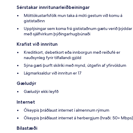
Sérstakar innritunarleiðbeiningar
Móttökustarfsfólk mun taka á móti gestum við komu á
gististaðinn
Upplýsingar sem koma frá gististaðnum gætu verið þýddar
með sjálfvirkum þýðingarhugbúnaði
Krafist við innritun
Kreditkort, debetkort eða innborgun með reiðufé er
nauðsynleg fyrir tilfallandi gjöld
Sýna gæti þurft skilríki með mynd, útgefin af yfirvöldum
Lágmarksaldur við innritun er 17
Gæludýr
Gæludýr ekki leyfð
Internet
Ókeypis þráðlaust internet í almennum rýmum
Ókeypis þráðlaust internet á herbergjum (hraði: 50+ Mbps)
Bílastæði