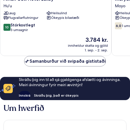
Gati
Moyo
Hu'u
Moyo
Hotel
Bungal
Laug
Heilsulind
Heilsu
Lakey
and
Flugvallarflutningur
Ókeypis bílastæði
Ókeypi
Hu'u
resto
Moyo
10.0
6.0af
Stórkostlegt
6,0
1 um
10
af
10,
3 umsagnir
10,
1
Verðið
3.784 kr.
Stórkostlegt,
umsögn
er
3
inniheldur skatta og gjöld
3.784 kr.
1. sep. - 2. sep.
umsagnir
Samanburður við svipaða gististaði
Skráðu þig inn til að sjá gjaldgenga afslætti og ávinninga.
Meiri ávinningur fyrir meiri ævintýri!
Innskrá
Skráðu þig, það er ókeypis
Um hverfið