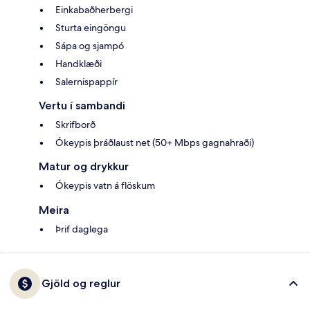
Einkabaðherbergi
Sturta eingöngu
Sápa og sjampó
Handklæði
Salernispappír
Vertu í sambandi
Skrifborð
Ókeypis þráðlaust net (50+ Mbps gagnahraði)
Matur og drykkur
Ókeypis vatn á flöskum
Meira
Þrif daglega
Gjöld og reglur