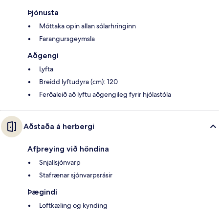
Þjónusta
Móttaka opin allan sólarhringinn
Farangursgeymsla
Aðgengi
Lyfta
Breidd lyftudyra (cm): 120
Ferðaleið að lyftu aðgengileg fyrir hjólastóla
Aðstaða á herbergi
Afþreying við höndina
Snjallsjónvarp
Stafrænar sjónvarpsrásir
Þægindi
Loftkæling og kynding