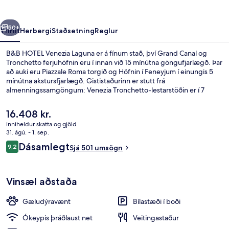
rra
Næsta
50+
Yfirlit
Herbergi
Staðsetning
Reglur
B&B HOTEL Venezia Laguna er á fínum stað, því Grand Canal og
Tronchetto ferjuhöfnin eru í innan við 15 mínútna göngufjarlægð. Þar
að auki eru Piazzale Roma torgið og Höfnin í Feneyjum í einungis 5
mínútna akstursfjarlægð. Gististaðurinn er stutt frá
almenningssamgöngum: Venezia Tronchetto-lestarstöðin er í 7
mínútna göngufjarlægð.
Núverandi
16.408 kr.
verð
inniheldur skatta og gjöld
er
31. ágú. - 1. sep.
Útiveitingasvæði
16.408 kr.
Umsagnir
Dásamlegt
9,2
Sjá 501 umsögn
9,2 af 10
Vinsæl aðstaða
Gæludýravænt
Bílastæði í boði
Ókeypis þráðlaust net
Veitingastaður