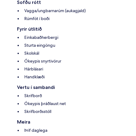
Sofðu rótt
Vagga/ungbarnarúm (aukagjald)
Rúmföt í boði
Fyrir útlitið
Einkabaðherbergi
Sturta eingöngu
Skolskál
Ókeypis snyrtivörur
Hárblásari
Handklæði
Vertu í sambandi
Skrifborð
Ókeypis þráðlaust net
Skrifborðsstóll
Meira
Þrif daglega