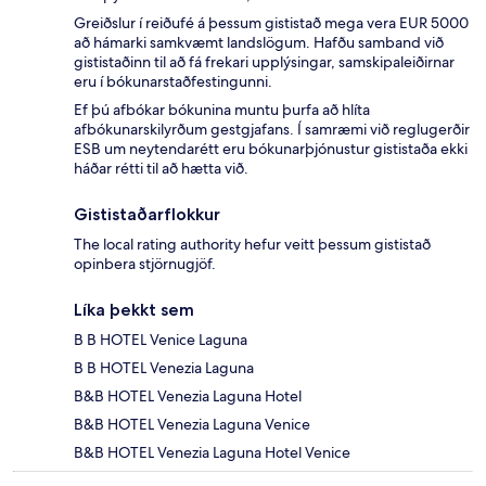
Greiðslur í reiðufé á þessum gististað mega vera EUR 5000
að hámarki samkvæmt landslögum. Hafðu samband við
gististaðinn til að fá frekari upplýsingar, samskipaleiðirnar
eru í bókunarstaðfestingunni.
Ef þú afbókar bókunina muntu þurfa að hlíta
afbókunarskilyrðum gestgjafans. Í samræmi við reglugerðir
ESB um neytendarétt eru bókunarþjónustur gististaða ekki
háðar rétti til að hætta við.
Gististaðarflokkur
The local rating authority hefur veitt þessum gististað
opinbera stjörnugjöf.
Líka þekkt sem
B B HOTEL Venice Laguna
B B HOTEL Venezia Laguna
B&B HOTEL Venezia Laguna Hotel
B&B HOTEL Venezia Laguna Venice
B&B HOTEL Venezia Laguna Hotel Venice