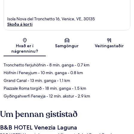
Isola Nova del Tronchetto 16, Venice, VE, 30135
Skoða á korti
Kort
Hvað er í
Samgöngur
Veitingastaðir
nágrenninu?
Tronchetto ferjuhöfnin
- 8 mín. ganga
- 0.7 km
Höfnin í Feneyjum
- 10 mín. ganga
- 0.8 km
Grand Canal
- 13 mín. ganga
- 1.1 km
Piazzale Roma torgið
- 18 mín. ganga
- 1.5 km
Gyðingahverfi Feneyja
- 12 mín. akstur
- 2.9 km
Um þennan gististað
B&B HOTEL Venezia Laguna