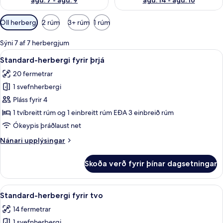
ágú. 7 - ágú. 9
ágú. 14 - ágú. 16
Síur
Öll herbergi
2 rúm
3+ rúm
1 rúm
í
boði
Sýni 7 af 7 herbergjum
fyrir
Skoða
Standard-herbergi fyrir þrjá | Öryggi
5
Standard-herbergi fyrir þrjá
herbergi
allar
20 fermetrar
myndir
1 svefnherbergi
fyrir
Standard-
Pláss fyrir 4
herbergi
1 tvíbreitt rúm og 1 einbreitt rúm EÐA 3 einbreið rúm
fyrir
Ókeypis þráðlaust net
þrjá
Nánari
Nánari upplýsingar
upplýsingar
fyrir
Skoða verð fyrir þínar dagsetningar
Standard-
herbergi
fyrir
Skoða
Standard-herbergi fyrir tvo | Öryggis
12
þrjá
Standard-herbergi fyrir tvo
allar
14 fermetrar
myndir
1 svefnherbergi