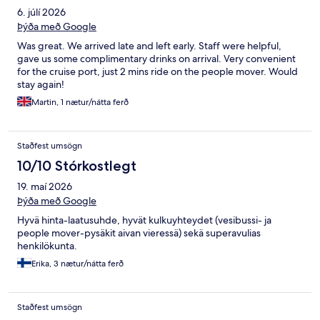
6. júlí 2026
Þýða með Google
Was great. We arrived late and left early. Staff were helpful,
gave us some complimentary drinks on arrival. Very convenient
for the cruise port, just 2 mins ride on the people mover. Would
stay again!
Martin, 1 nætur/nátta ferð
Staðfest umsögn
10/10 Stórkostlegt
19. maí 2026
Þýða með Google
Hyvä hinta-laatusuhde, hyvät kulkuyhteydet (vesibussi- ja
people mover-pysäkit aivan vieressä) sekä superavulias
henkilökunta.
Erika, 3 nætur/nátta ferð
Staðfest umsögn