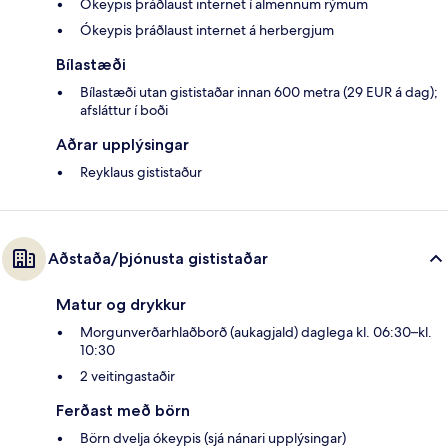
Ókeypis þráðlaust internet í almennum rýmum
Ókeypis þráðlaust internet á herbergjum
Bílastæði
Bílastæði utan gististaðar innan 600 metra (29 EUR á dag);
afsláttur í boði
Aðrar upplýsingar
Reyklaus gististaður
Aðstaða/þjónusta gististaðar
Matur og drykkur
Morgunverðarhlaðborð (aukagjald) daglega kl. 06:30–kl.
10:30
2 veitingastaðir
Ferðast með börn
Börn dvelja ókeypis (sjá nánari upplýsingar)