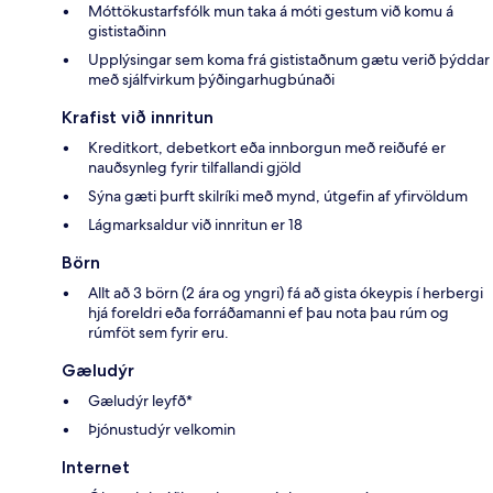
Móttökustarfsfólk mun taka á móti gestum við komu á
gististaðinn
Upplýsingar sem koma frá gististaðnum gætu verið þýddar
með sjálfvirkum þýðingarhugbúnaði
Krafist við innritun
Kreditkort, debetkort eða innborgun með reiðufé er
nauðsynleg fyrir tilfallandi gjöld
Sýna gæti þurft skilríki með mynd, útgefin af yfirvöldum
Lágmarksaldur við innritun er 18
Börn
Allt að 3 börn (2 ára og yngri) fá að gista ókeypis í herbergi
hjá foreldri eða forráðamanni ef þau nota þau rúm og
rúmföt sem fyrir eru.
Gæludýr
Gæludýr leyfð*
Þjónustudýr velkomin
Internet