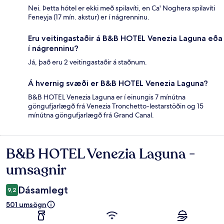
Nei. Þetta hótel er ekki með spilavíti, en Ca' Noghera spilavíti
Feneyja (17 mín. akstur) er í nágrenninu.
Eru veitingastaðir á B&B HOTEL Venezia Laguna eða
í nágrenninu?
Já, það eru 2 veitingastaðir á staðnum.
Á hvernig svæði er B&B HOTEL Venezia Laguna?
B&B HOTEL Venezia Laguna er í einungis 7 mínútna
göngufjarlægð frá Venezia Tronchetto-lestarstöðin og 15
mínútna göngufjarlægð frá Grand Canal.
B&B HOTEL Venezia Laguna -
Umsagnir
umsagnir
Dásamlegt
9,2
501 umsögn