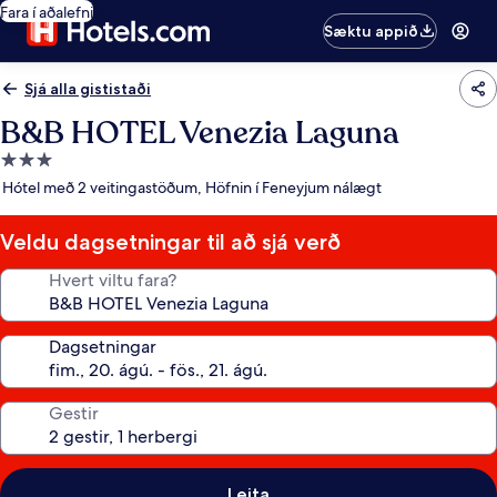
Fara í aðalefni
Sæktu appið
Sjá alla gististaði
B&B HOTEL Venezia Laguna
3.0
stjörnu
Hótel með 2 veitingastöðum, Höfnin í Feneyjum nálægt
gististaður
Veldu dagsetningar til að sjá verð
Hvert viltu fara?
Dagsetningar
Gestir
Leita