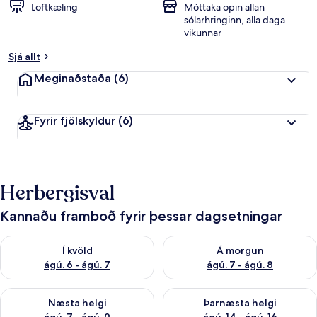
Loftkæling
Móttaka opin allan
sólarhringinn, alla daga
vikunnar
Sjá allt
Meginaðstaða
(6)
Fyrir fjölskyldur
(6)
Herbergisval
Kannaðu framboð fyrir þessar dagsetningar
Athuga framboð í kvöld ágú. 6 - ágú. 7
Athuga framboð á morgun ágú.
Í kvöld
Á morgun
ágú. 6 - ágú. 7
ágú. 7 - ágú. 8
Athuga framboð næstu helgi ágú. 7 - ágú. 9
Athuga framboð þarnæstu helgi
Næsta helgi
Þarnæsta helgi