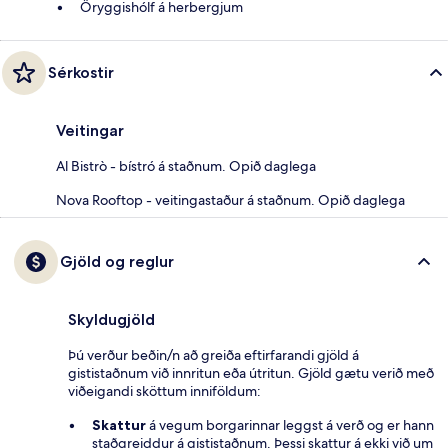
Öryggishólf á herbergjum
Sérkostir
Veitingar
Al Bistrò - bístró á staðnum. Opið daglega
Nova Rooftop - veitingastaður á staðnum. Opið daglega
Gjöld og reglur
Skyldugjöld
Þú verður beðin/n að greiða eftirfarandi gjöld á
gististaðnum við innritun eða útritun. Gjöld gætu verið með
viðeigandi sköttum inniföldum:
Skattur
á vegum borgarinnar leggst á verð og er hann
staðgreiddur á gististaðnum. Þessi skattur á ekki við um