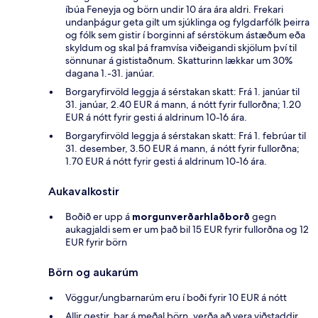
íbúa Feneyja og börn undir 10 ára ára aldri. Frekari
undanþágur geta gilt um sjúklinga og fylgdarfólk þeirra
og fólk sem gistir í borginni af sérstökum ástæðum eða
skyldum og skal þá framvísa viðeigandi skjölum því til
sönnunar á gististaðnum. Skatturinn lækkar um 30%
dagana 1.-31. janúar.
Borgaryfirvöld leggja á sérstakan skatt: Frá 1. janúar til
31. janúar, 2.40 EUR á mann, á nótt fyrir fullorðna; 1.20
EUR á nótt fyrir gesti á aldrinum 10-16 ára.
Borgaryfirvöld leggja á sérstakan skatt: Frá 1. febrúar til
31. desember, 3.50 EUR á mann, á nótt fyrir fullorðna;
1.70 EUR á nótt fyrir gesti á aldrinum 10-16 ára.
Aukavalkostir
Boðið er upp á
morgunverðarhlaðborð
gegn
aukagjaldi sem er um það bil 15 EUR fyrir fullorðna og 12
EUR fyrir börn
Börn og aukarúm
Vöggur/ungbarnarúm eru í boði fyrir 10 EUR á nótt
Allir gestir, þar á meðal börn, verða að vera viðstaddir