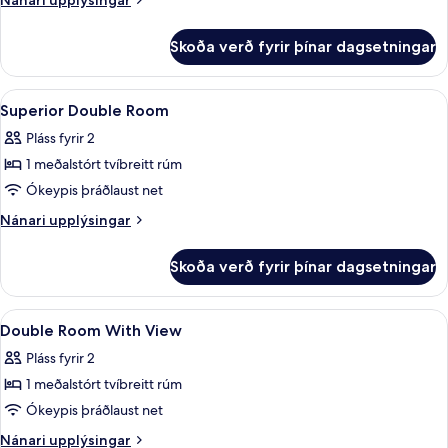
Nánari upplýsingar
upplýsingar
fyrir
Skoða verð fyrir þínar dagsetningar
Double
Room
Skoða
Öryggishólf í herbergi, skrifborð, v
6
Superior Double Room
allar
Pláss fyrir 2
myndir
1 meðalstórt tvíbreitt rúm
fyrir
Superior
Ókeypis þráðlaust net
Double
Nánari
Nánari upplýsingar
Room
upplýsingar
fyrir
Skoða verð fyrir þínar dagsetningar
Superior
Double
Room
Skoða
Öryggishólf í herbergi, skrifborð, v
5
Double Room With View
allar
Pláss fyrir 2
myndir
1 meðalstórt tvíbreitt rúm
fyrir
Double
Ókeypis þráðlaust net
Room
Nánari
Nánari upplýsingar