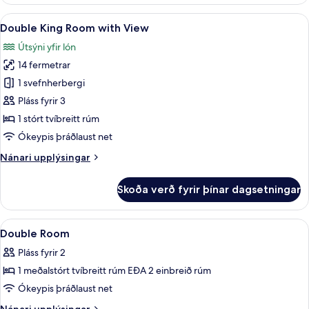
herbergi
Skoða
Double King Room with View | Útsýni 
8
Double King Room with View
allar
Útsýni yfir lón
myndir
14 fermetrar
fyrir
Double
1 svefnherbergi
King
Pláss fyrir 3
Room
1 stórt tvíbreitt rúm
with
Ókeypis þráðlaust net
View
Nánari
Nánari upplýsingar
upplýsingar
fyrir
Skoða verð fyrir þínar dagsetningar
Double
King
Room
Skoða
Öryggishólf í herbergi, skrifborð, v
9
with
Double Room
allar
View
Pláss fyrir 2
myndir
1 meðalstórt tvíbreitt rúm EÐA 2 einbreið rúm
fyrir
Double
Ókeypis þráðlaust net
Room
Nánari