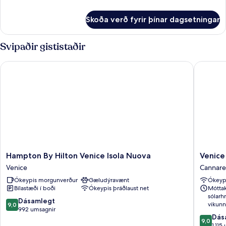
With
upplýsingar
fyrir
View
Skoða verð fyrir þínar dagsetningar
Double
Room
With
Svipaðir gististaðir
View
Hampton By Hilton Venice Isola Nuova
Venice M
Hampton
Venice
Hampton By Hilton Venice Isola Nuova
Venice
By
Maggio
Venice
Cannare
Hilton
Consigli
Ókeypis morgunverður
Gæludýravænt
Ókeypi
Venice
Cannare
Bílastæði í boði
Ókeypis þráðlaust net
Móttak
Isola
sólarh
Nuova
9.0
Dásamlegt
vikunn
9,0
Venice
af
992 umsagnir
9.0
Dás
10,
9,0
af
1.115