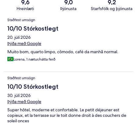
9,6
9,0
9,2
Hreinlæti
Þjónusta
Starfsfólk og þjónusta
Umsagnir
Staðfest umsögn
10/10 Stórkostlegt
20. júlí 2026
Þýða með Google
Muito bom, quarto limpo, cômodo, café da manhã normal.
Lorena, 1 nætur/nátta ferð
Staðfest umsögn
10/10 Stórkostlegt
30. júlí 2026
Þýða með Google
Super hôtel, moderne et confortable. Le petit déjeuner est
copieux, et la terrasse sur le toit donne droit à des couchers de
soleil onces