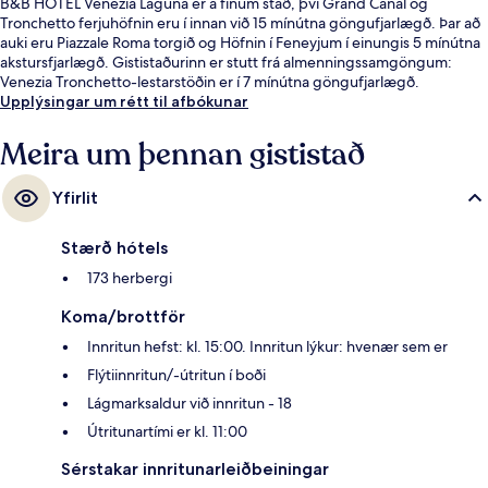
B&B HOTEL Venezia Laguna er á fínum stað, því Grand Canal og
Tronchetto ferjuhöfnin eru í innan við 15 mínútna göngufjarlægð. Þar að
auki eru Piazzale Roma torgið og Höfnin í Feneyjum í einungis 5 mínútna
akstursfjarlægð. Gististaðurinn er stutt frá almenningssamgöngum:
Venezia Tronchetto-lestarstöðin er í 7 mínútna göngufjarlægð.
Upplýsingar um rétt til afbókunar
Meira um þennan gististað
Yfirlit
Stærð hótels
173 herbergi
Koma/brottför
Innritun hefst: kl. 15:00. Innritun lýkur: hvenær sem er
Flýtiinnritun/-útritun í boði
Lágmarksaldur við innritun - 18
Útritunartími er kl. 11:00
Sérstakar innritunarleiðbeiningar