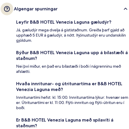
Algengar spurningar
Leyfir B&B HOTEL Venezia Laguna gæludýr?
Já, gæludýr mega dvelja á gististaðnum. Greiða þarf gjald að
upphæð 5 EUR á gæludýr, á nótt. Þjónustudýr eru undanskilin
gjöldum.
Býður B&B HOTEL Venezia Laguna upp á bílastæði á
staðnum?
Nei því miður, en það eru bílastæði í boði í nágrenninu með
afslætti.
Hvaða innritunar- og útritunartíma er B&B HOTEL
Venezia Laguna með?
Innritunartími hefst: kl. 15:00. Innritunartíma lýkur: hvenær sem
er. Útritunartími er kl. 11:00. Flýti-innritun og flýti-útritun eru í
boði.
Er B&B HOTEL Venezia Laguna með spilavíti á
staðnum?