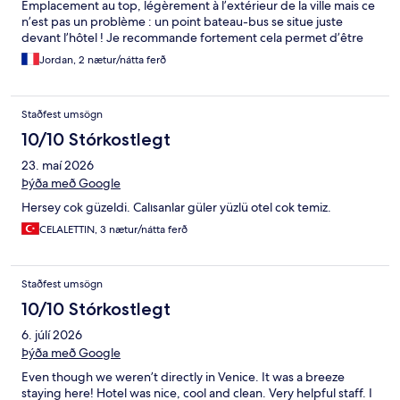
Emplacement au top, légèrement à l’extérieur de la ville mais ce
n’est pas un problème : un point bateau-bus se situe juste
devant l’hôtel ! Je recommande fortement cela permet d’être
au calme tout en étant rapidement à Venise.
Jordan, 2 nætur/nátta ferð
Staðfest umsögn
10/10 Stórkostlegt
23. maí 2026
Þýða með Google
Hersey cok güzeldi. Calısanlar güler yüzlü otel cok temiz.
CELALETTIN, 3 nætur/nátta ferð
Staðfest umsögn
10/10 Stórkostlegt
6. júlí 2026
Þýða með Google
Even though we weren’t directly in Venice. It was a breeze
staying here! Hotel was nice, cool and clean. Very helpful staff. I