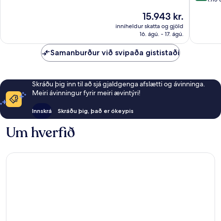
Dásamlegt,
10,
992
Verðið
15.943 kr.
Dásamle
umsagnir
er
1.115
inniheldur skatta og gjöld
15.943 kr.
16. ágú. - 17. ágú.
umsagni
Samanburður við svipaða gististaði
Skráðu þig inn til að sjá gjaldgenga afslætti og ávinninga.
Meiri ávinningur fyrir meiri ævintýri!
Innskrá
Skráðu þig, það er ókeypis
Um hverfið