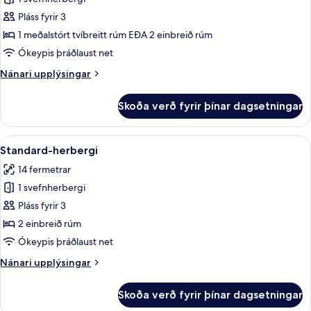
fyrir
Standard-
Pláss fyrir 3
herbergi
1 meðalstórt tvíbreitt rúm EÐA 2 einbreið rúm
fyrir
Ókeypis þráðlaust net
tvo
Nánari
Nánari upplýsingar
upplýsingar
fyrir
Skoða verð fyrir þínar dagsetningar
Standard-
herbergi
fyrir
Skoða
Standard-herbergi | Öryggishólf í he
7
tvo
Standard-herbergi
allar
14 fermetrar
myndir
1 svefnherbergi
fyrir
Standard-
Pláss fyrir 3
herbergi
2 einbreið rúm
Ókeypis þráðlaust net
Nánari
Nánari upplýsingar
upplýsingar
fyrir
Skoða verð fyrir þínar dagsetningar
Standard-