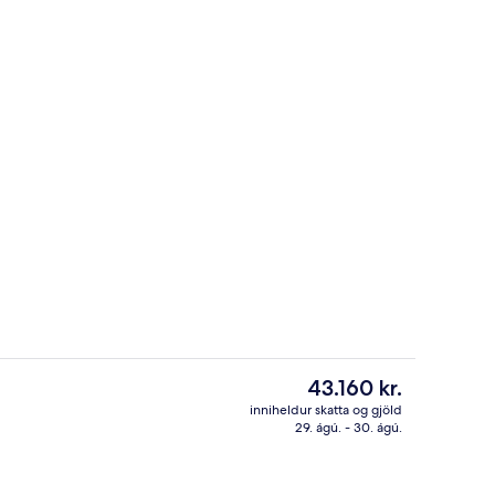
að)
Deluxe-svíta - reyklaust | Myrkratjöl
Núverandi
43.160 kr.
verð
inniheldur skatta og gjöld
er
29. ágú. - 30. ágú.
tistaðar
Bar (á gististað)
43.160 kr.