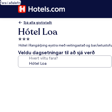
Fara í aðalefni
Sjá alla gististaði
Hótel Loa
3.0
stjörnu
Hótel í Rangárþing eystra með veitingastað og bar/setustof
gististaður
Veldu dagsetningar til að sjá verð
Hvert viltu fara?
Myndasafn
fyrir
Hótel
Loa