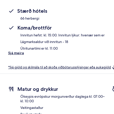
Stærð hótels
66 herbergi
Koma/brottför
Innritun hefst: kl. 15:00. Innritun lýkur: hvenær sem er
Lágmarksaldur við innritun - 18
Útritunartími er kl. 11:00
Sjá meira
*Sjá gjöld og skilmála til að skoða viðbótarupplýsingar eða aukagjöld
Matur og drykkur
Ókeypis evrópskur morgunverður daglega kl. 07:00–
kl. 10:00
Veitingastaður