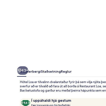
43+
Yfirlit
Herbergi
Staðsetning
Reglur
Hótel Loa er tilvalinn dvalarstaður fyrir þá sem vilja njóta
sverfur að er tilvalið að fara út að borða á Restaurant Lo
Bar/setustofa og garður eru meðal þeirra hápunkta sem eru
Umsagnir
9,6
Í uppáhaldi hjá gestum
F
af
Fær toppeinkunn frá ferðafólki