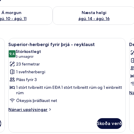
ð á morgun ágú. 10 - ágú. 11
Athuga framboð næstu helgi ágú. 14 -
Á morgun
Næsta helgi
ú. 10 - ágú. 11
ágú. 14 - ágú. 16
reyklaust | Myrkratjöld/-gardínur, hljóðeinangrun, ókeypis þráðlaus netteng
Skoða
Superior-herbergi fyrir þrjá - reyklau
S
7
Superior-herbergi fyrir þrjá - reyklaust
De
allar
al
Stórkostlegt
myndir
9,4
m
9,4 af 10
(3
3 umsagnir
fyrir
fy
umsagnir)
23 fermetrar
Superior-
D
1 svefnherbergi
herbergi
sv
Pláss fyrir 3
fyrir
-
1 stórt tvíbreitt rúm EÐA 1 stórt tvíbreitt rúm og 1 einbreitt
þrjá
r
Ná
rúm
Ná
-
up
Ókeypis þráðlaust net
reyklaust
fy
De
Nánari
Nánari upplýsingar
sv
upplýsingar
-
fyrir
ð
Skoða verð
re
Superior-
herbergi