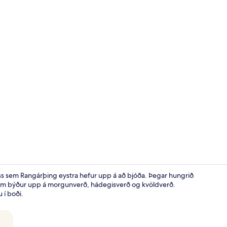
Bar (á gistist
 þess sem Rangárþing eystra hefur upp á að bjóða. Þegar hungrið
a, sem býður upp á morgunverð, hádegisverð og kvöldverð.
 í boði.
Framhlið gis