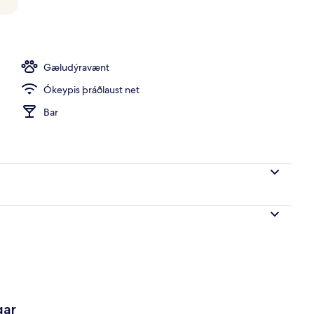
, hádegisverður og kvöldverður í boði
Gæludýravænt
Ókeypis þráðlaust net
Bar
gar