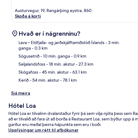
Austurvegur, 19, Rangárþing eystra, 860
Skoða á korti
Hvað er í nágrenninu?
Lava – Eldfjalla- og jarðskjálftamiðstöð Íslands
- 3 mín.
ganga
- 0.3 km
Sögusetrið
- 10 mín. ganga
- 0.9 km
Kor
Seljalandsfoss
- 18 mín. akstur
- 27.3 km
Skógafoss
- 45 mín. akstur
- 63.1 km
Kerið
- 54 mín. akstur
- 78.1 km
Sjá meira
Hótel Loa
Hótel Loa er tilvalinn dvalarstaður fyrir þá sem vilja njóta þess sem
að er tilvalið að fara út að borða á Restaurant Loa, sem býður upp 
garður eru meðal þeirra hápunkta sem eru í boði.
Upplýsingar um rétt til afbókunar