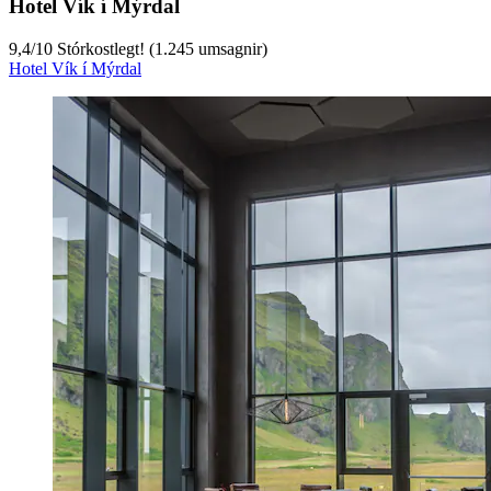
Hotel Vík í Mýrdal
9,4
/
10
Stórkostlegt! (1.245 umsagnir)
Hotel Vík í Mýrdal