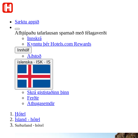
Sæktu appið
Afhjúpaðu tafarlausan sparnað með félagaverði
Innskrá
Kynntu þér Hotels.com Rewards
Innhólf
Aðstoð
íslenska · ISK · IS
Skrá gististaðinn þinn
Ferðir
Athugasemdir
Hótel
Ísland - hótel
Suðurland - hótel