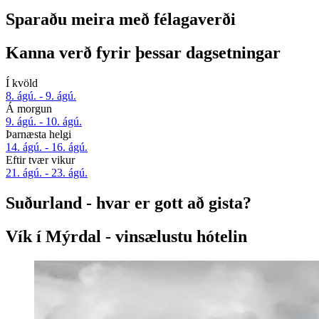
Sparaðu meira með félagaverði
Kanna verð fyrir þessar dagsetningar
Í kvöld
8. ágú. - 9. ágú.
Á morgun
9. ágú. - 10. ágú.
Þarnæsta helgi
14. ágú. - 16. ágú.
Eftir tvær vikur
21. ágú. - 23. ágú.
Suðurland - hvar er gott að gista?
Vík í Mýrdal - vinsælustu hótelin