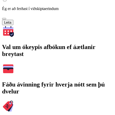
Ég er að ferðast í viðskiptaerindum
Leita
Val um ókeypis afbókun ef áætlanir
breytast
Fáðu ávinning fyrir hverja nótt sem þú
dvelur