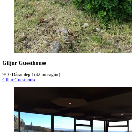
Giljur Guesthouse
9
/
10
Dásamlegt! (42 umsagnir)
Giljur Guesthouse