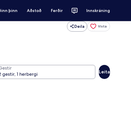
ðinn þinn
Aðstoð
Ferðir
Innskráning
Deila
Vista
Gestir
Leita