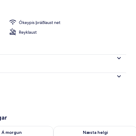
istaðar – að kvöld-/næturlagi
Ókeypis þráðlaust net
Reyklaust
gar
ð á morgun ágú. 8 - ágú. 9
Athuga framboð næstu helgi ágú. 7 - 
Á morgun
Næsta helgi