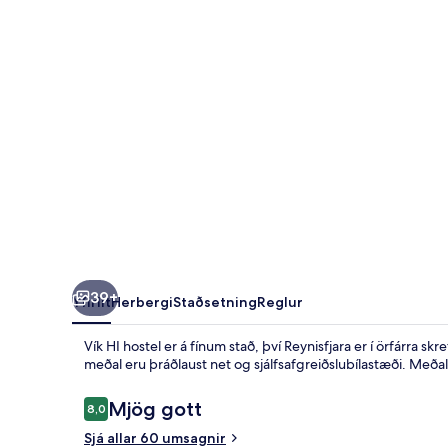
39+
Yfirlit
Herbergi
Staðsetning
Reglur
Vík HI hostel er á fínum stað, því Reynisfjara er í örfárra 
meðal eru þráðlaust net og sjálfsafgreiðslubílastæði. Meða
Umsagnir
Mjög gott
8,0
8,0 af 10
Sjá allar 60 umsagnir