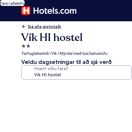
Fara í aðalefni
Sjá alla gististaði
Vík HI hostel
2.0
stjörnu
Farfuglaheimili í Vík í Mýrdal með bar/setustofu
gististaður
Veldu dagsetningar til að sjá verð
Hvert viltu fara?
Myndasafn
fyrir
Vík
HI
hostel