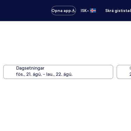
•
Opna app
ISK
Skrá gistista
Dagsetningar