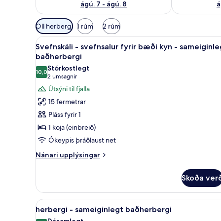
ágú. 7 - ágú. 8
á
Síur
Öll herbergi
1 rúm
2 rúm
í
Skoða
Svefnskáli - svefnsalur fyrir 
boði
8
Svefnskáli - svefnsalur fyrir bæði kyn - sameiginle
allar
fyrir
baðherbergi
myndir
herbergi
Stórkostlegt
10,0
fyrir
10,0 af 10
(2
2 umsagnir
Svefnskáli
umsagnir)
Útsýni til fjalla
-
15 fermetrar
svefnsalur
Pláss fyrir 1
fyrir
1 koja (einbreið)
bæði
Ókeypis þráðlaust net
kyn
-
Nánari
Nánari upplýsingar
upplýsingar
sameiginlegt
fyrir
baðherbergi
Skoða ver
Svefnskáli
-
svefnsalur
Skoða
herbergi - sameiginlegt baðhe
5
fyrir
herbergi - sameiginlegt baðherbergi
allar
bæði
Dásamlegt