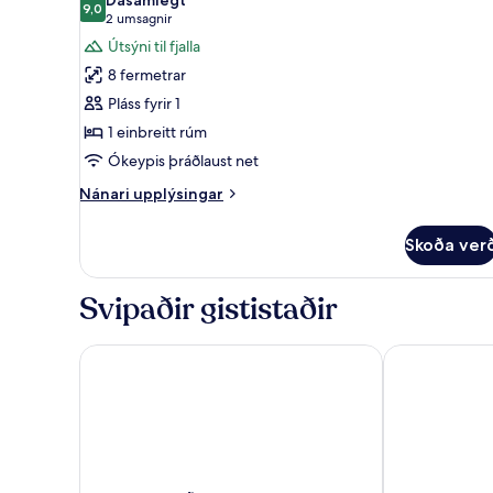
kyn
myndir
9,0
9,0 af 10
(2
2 umsagnir
-
fyrir
umsagnir)
Útsýni til fjalla
sameiginlegt
herbergi
baðherbergi
8 fermetrar
-
Pláss fyrir 1
sameiginlegt
1 einbreitt rúm
baðherbergi
Ókeypis þráðlaust net
Nánari
Nánari upplýsingar
upplýsingar
fyrir
Skoða ver
herbergi
-
sameiginlegt
Svipaðir gististaðir
baðherbergi
Gistiheimilið Barn - Hostel
Skógar Hoste