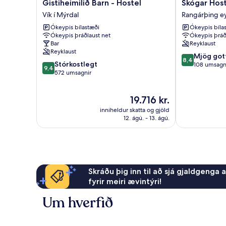
Gistiheimilið
Skógar
Gistiheimilið Barn - Hostel
Skógar Host
Barn
Hostel
Vík í Mýrdal
Rangárþing ey
-
Rangárþing
Ókeypis bílastæði
Ókeypis bíla
Hostel
eystra
Ókeypis þráðlaust net
Ókeypis þráð
Vík
Bar
Reyklaust
í
Reyklaust
8.4
Mýrdal
Mjög got
8,4
9.4
Stórkostlegt
af
108 umsagn
9,4
af
572 umsagnir
10,
10,
Mjög
Stórkostlegt,
gott,
Verðið
19.716 kr.
572
108
er
umsagnir
umsagnir
inniheldur skatta og gjöld
19.716 kr.
12. ágú. - 13. ágú.
Skráðu þig inn til að sjá gjaldgenga 
fyrir meiri ævintýri!
Um hverfið