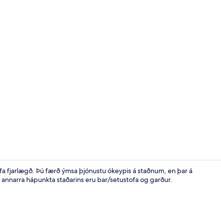
Sameiginlegt
skrefa fjarlægð. Þú færð ýmsa þjónustu ókeypis á staðnum, en þar á
l annarra hápunkta staðarins eru bar/setustofa og garður.
Aðstaða fyrir