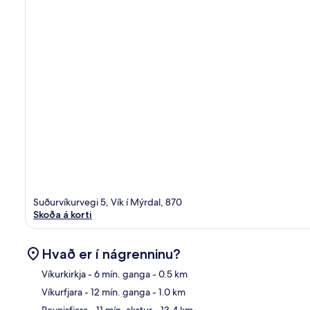
Suðurvíkurvegi 5, Vík í Mýrdal, 870
Skoða á korti
Hvað er í nágrenninu?
Víkurkirkja
- 6 mín. ganga
- 0.5 km
Víkurfjara
- 12 mín. ganga
- 1.0 km
Kor
Reynisfjara
- 11 mín. akstur
- 13.4 km