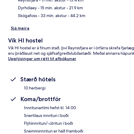
Dyrhólaey
- 15 mín. akstur
- 21.9 km
Skógafoss
- 33 mín. akstur
- 44.2 km
Sjá meira
Vík HI hostel
Vík HI hostel er á fínum stað, því Reynisfjara er í örfárra skrefa fj
eru þráðlaust net og sjálfsafgreiðslubílastæði. Meðal annarra hápunk
Upplýsingar um rétt til afbókunar
Stærð hótels
10 herbergi
Koma/brottför
Innritunartími hefst kl. 14:00
Snertilaus innritun í boði
Flýtiinnritun/-útritun í boði
Snemminnritun er háð framboði