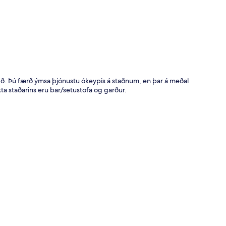
arlægð. Þú færð ýmsa þjónustu ókeypis á staðnum, en þar á meðal
ta staðarins eru bar/setustofa og garður.