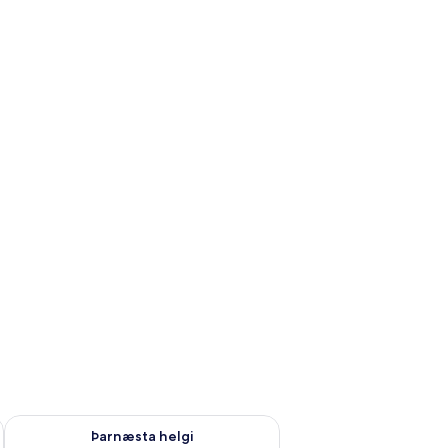
ágú. 9
Athuga framboð þarnæstu helgi ágú. 14 - ágú. 16
Þarnæsta helgi