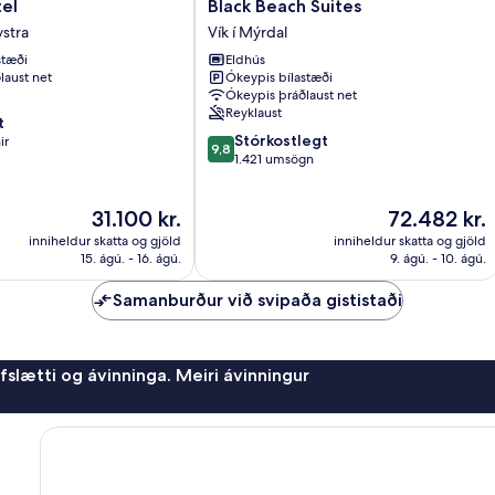
Black
el
Black Beach Suites
Beach
stra
Vík í Mýrdal
Suites
stæði
Eldhús
Vík
laust net
Ókeypis bílastæði
í
Ókeypis þráðlaust net
Mýrdal
Reyklaust
t
9.8
Stórkostlegt
ir
9,8
af
1.421 umsögn
10,
Stórkostlegt,
Verðið
Verðið
31.100 kr.
72.482 kr.
1.421
er
er
umsögn
inniheldur skatta og gjöld
inniheldur skatta og gjöld
31.100 kr.
72.482 kr.
15. ágú. - 16. ágú.
9. ágú. - 10. ágú.
Samanburður við svipaða gististaði
afslætti og ávinninga. Meiri ávinningur