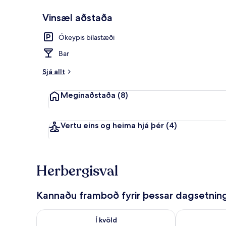
Vinsæl aðstaða
Framhlið gist
Ókeypis bílastæði
Bar
Sjá allt
Meginaðstaða
(8)
Vertu eins og heima hjá þér
(4)
Herbergisval
Kannaðu framboð fyrir þessar dagsetnin
Athuga framboð í kvöld ágú. 7 - ágú. 8
Athuga frambo
Í kvöld