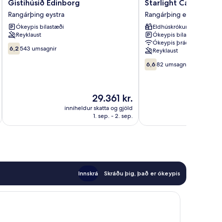
Gistihúsið
Starlight
Gistihúsið Edinborg
Starlight Camping P
Edinborg
Camping
Rangárþing eystra
Rangárþing eystra
Rangárþing
Pods
Ókeypis bílastæði
Eldhúskrókur
eystra
Rangárþing
Reyklaust
Ókeypis bílastæði
eystra
Ókeypis þráðlaust net
6.2af
6,2
543 umsagnir
Reyklaust
10,
6.6af
543
6,6
82 umsagnir
10,
umsagnir
82
umsagnir
Verðið
29.361 kr.
er
inniheldur skatta og gjöld
innihel
29.361 kr.
1. sep. - 2. sep.
Innskrá
Skráðu þig, það er ókeypis