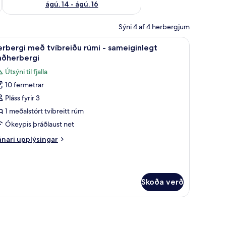
ágú. 14 - ágú. 16
Sýni 4 af 4 herbergjum
s nettenging
nlegt baðherbergi | Myrkratjöld/-gardínur, ókeypis þráðlaus nettenging
koða
Herbergi með tvíbreiðu rúmi - sameiginlegt b
7
rbergi með tvíbreiðu rúmi - sameiginlegt
lar
aðherbergi
yndir
Útsýni til fjalla
rir
10 fermetrar
erbergi
Pláss fyrir 3
eð
víbreiðu
1 meðalstórt tvíbreitt rúm
úmi
Ókeypis þráðlaust net
nari
nari upplýsingar
ameiginlegt
plýsingar
aðherbergi
rir
rbergi
eð
Skoða verð
íbreiðu
mi
meiginlegt
ðherbergi