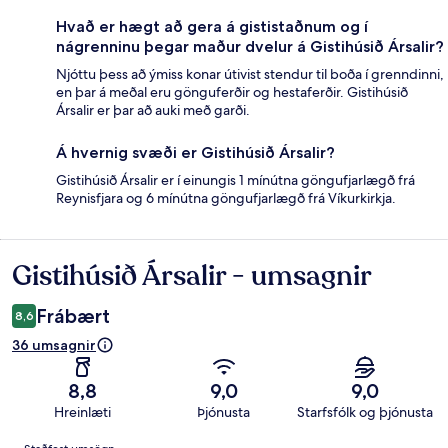
Hvað er hægt að gera á gististaðnum og í
nágrenninu þegar maður dvelur á Gistihúsið Ársalir?
Njóttu þess að ýmiss konar útivist stendur til boða í grenndinni,
en þar á meðal eru gönguferðir og hestaferðir. Gistihúsið
Ársalir er þar að auki með garði.
Á hvernig svæði er Gistihúsið Ársalir?
Gistihúsið Ársalir er í einungis 1 mínútna göngufjarlægð frá
Reynisfjara og 6 mínútna göngufjarlægð frá Víkurkirkja.
Gistihúsið Ársalir - umsagnir
Umsagnir
Frábært
8,6
36 umsagnir
8,8
9,0
9,0
Hreinlæti
Þjónusta
Starfsfólk og þjónusta
Umsagnir