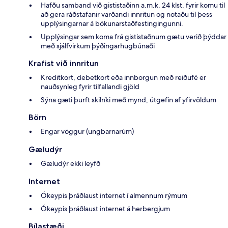
Hafðu samband við gististaðinn a.m.k. 24 klst. fyrir komu til
að gera ráðstafanir varðandi innritun og notaðu til þess
upplýsingarnar á bókunarstaðfestingingunni.
Upplýsingar sem koma frá gististaðnum gætu verið þýddar
með sjálfvirkum þýðingarhugbúnaði
Krafist við innritun
Kreditkort, debetkort eða innborgun með reiðufé er
nauðsynleg fyrir tilfallandi gjöld
Sýna gæti þurft skilríki með mynd, útgefin af yfirvöldum
Börn
Engar vöggur (ungbarnarúm)
Gæludýr
Gæludýr ekki leyfð
Internet
Ókeypis þráðlaust internet í almennum rýmum
Ókeypis þráðlaust internet á herbergjum
Bílastæði