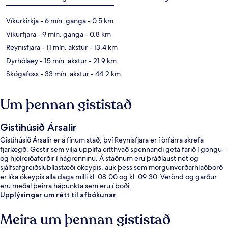
Víkurkirkja
- 6 mín. ganga
- 0.5 km
Víkurfjara
- 9 mín. ganga
- 0.8 km
Reynisfjara
- 11 mín. akstur
- 13.4 km
Dyrhólaey
- 15 mín. akstur
- 21.9 km
Skógafoss
- 33 mín. akstur
- 44.2 km
Um þennan gististað
Gistihúsið Ársalir
Gistihúsið Ársalir er á fínum stað, því Reynisfjara er í örfárra skrefa
fjarlægð. Gestir sem vilja upplifa eitthvað spennandi geta farið í göngu-
og hjólreiðaferðir í nágrenninu. Á staðnum eru þráðlaust net og
sjálfsafgreiðslubílastæði ókeypis, auk þess sem morgunverðarhlaðborð
er líka ókeypis alla daga milli kl. 08:00 og kl. 09:30. Verönd og garður
eru meðal þeirra hápunkta sem eru í boði.
Upplýsingar um rétt til afbókunar
Meira um þennan gististað