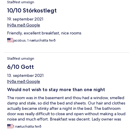
Staðfest umsögn
10/10 Stórkostlegt
19. september 2021
Þýða með Google
Friendly, excellent breakfast, nice rooms
jacobus, 1 nætur/nátta ferð
Staðfest umsögn
6/10 Gott
13. september 2021
Þýða með Google
Would not wish to stay more than one night
The room was in the basement and thou had a window, smelled
damp and stale, so did the bed and sheets. Our hair and clothes
actually became stinky after a night in the bed. The bathroom
door was really difficult to close and open without making a loud
noise and much effort. Breakfast was decent. Lady owner was
easy-going. The price we paid for a room like that was quite
1 nætur/nátta ferð
atrocious.