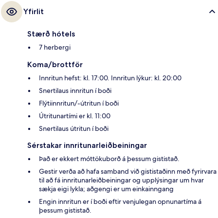
Yfirlit
Stærð hótels
7 herbergi
Koma/brottför
Innritun hefst: kl. 17:00. Innritun lýkur: kl. 20:00
Snertilaus innritun í boði
Flýtiinnritun/-útritun í boði
Útritunartími er kl. 11:00
Snertilaus útritun í boði
Sérstakar innritunarleiðbeiningar
Það er ekkert móttökuborð á þessum gististað.
Gestir verða að hafa samband við gististaðinn með fyrirvara
til að fá innritunarleiðbeiningar og upplýsingar um hvar
sækja eigi lykla; aðgengi er um einkainngang
Engin innritun er í boði eftir venjulegan opnunartíma á
þessum gististað.