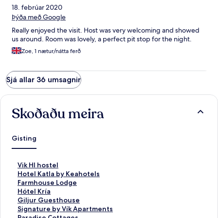
18. febrúar 2020
Þýða með Google
Really enjoyed the visit. Host was very welcoming and showed
us around. Room was lovely, a perfect pit stop for the night.
Zoe, 1 nætur/nátta ferð
Sjá allar 36 umsagnir
Skoðaðu meira
Gisting
H
Vik HI hostel
l
H
Hotel Katla by Keahotels
e
l
H
Farmhouse Lodge
k
e
l
H
Hótel Kría
k
k
e
l
H
Giljur Guesthouse
u
k
k
e
l
H
Signature by Vík Apartments
r
u
k
k
e
l
H
Paradise Cottages