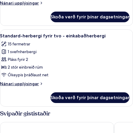
Nánari
Nánari upplýsingar
-
upplýsingar
sameiginlegt
fyrir
Skoða verð fyrir þínar dagsetningar
Economy-
baðherbergi
herbergi
-
fyrir
Skoða
Standard-herbergi fyrir tvo - einkaba
fjallasýn
6
tvo,
Standard-herbergi fyrir tvo - einkabaðherbergi
allar
tvö
15 fermetrar
rúm
myndir
-
1 svefnherbergi
fyrir
sameiginlegt
Standard-
Pláss fyrir 2
baðherbergi
herbergi
-
2 stór einbreið rúm
fjallasýn
fyrir
Ókeypis þráðlaust net
tvo
Nánari
Nánari upplýsingar
-
upplýsingar
einkabaðherbergi
fyrir
Skoða verð fyrir þínar dagsetningar
Standard-
herbergi
fyrir
Svipaðir gististaðir
tvo
-
Gistiheimilið Barn - Hostel
Hótel Kr
einkabaðherbergi