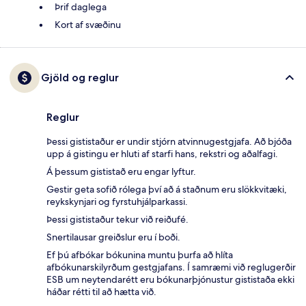
Þrif daglega
Kort af svæðinu
Gjöld og reglur
Reglur
Þessi gististaður er undir stjórn atvinnugestgjafa. Að bjóða
upp á gistingu er hluti af starfi hans, rekstri og aðalfagi.
Á þessum gististað eru engar lyftur.
Gestir geta sofið rólega því að á staðnum eru slökkvitæki,
reykskynjari og fyrstuhjálparkassi.
Þessi gististaður tekur við reiðufé.
Snertilausar greiðslur eru í boði.
Ef þú afbókar bókunina muntu þurfa að hlíta
afbókunarskilyrðum gestgjafans. Í samræmi við reglugerðir
ESB um neytendarétt eru bókunarþjónustur gististaða ekki
háðar rétti til að hætta við.