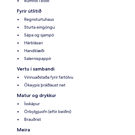
Rúmföt í boði
Fyrir útlitið
Regnsturtuhaus
Sturta eingöngu
Sápa og sjampó
Hárblásari
Handklæði
Salernispappír
Vertu í sambandi
Vinnuaðstaða fyrir fartölvu
Ókeypis þráðlaust net
Matur og drykkur
Ísskápur
Örbylgjuofn (eftir beiðni)
Brauðrist
Meira