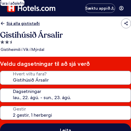
Fara í aðalefni
Sæktu appið
Sjá alla gististaði
Gistihúsið Ársalir
2.5
stjörnu
Gistiheimili í Vík í Mýrdal
gististaður
Veldu dagsetningar til að sjá verð
Hvert viltu fara?
Dagsetningar
Gestir
Leita