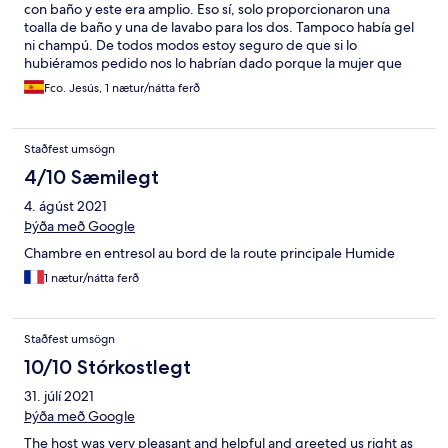
con baño y este era amplio. Eso sí, solo proporcionaron una
toalla de baño y una de lavabo para los dos. Tampoco había gel
ni champú. De todos modos estoy seguro de que si lo
hubiéramos pedido nos lo habrían dado porque la mujer que
regentaba la casa era muy amable. El desayuno era muy cortito.
Fco. Jesús, 1 nætur/nátta ferð
El entorno maravilloso. Súper tranquilo. Aparcamiento en la
puerta de la casa.
Staðfest umsögn
4/10 Sæmilegt
4. ágúst 2021
Þýða með Google
Chambre en entresol au bord de la route principale Humide
1 nætur/nátta ferð
Staðfest umsögn
10/10 Stórkostlegt
31. júlí 2021
Þýða með Google
The host was very pleasant and helpful and greeted us right as