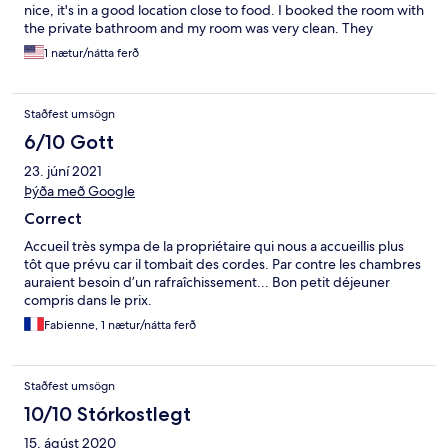
nice, it's in a good location close to food. I booked the room with
the private bathroom and my room was very clean. They
provide towels and a hair dried which was convenient. The host
1 nætur/nátta ferð
is very nice would highly recommend a stay here, and will
certainly be coming back on my next trip to Vik!!! :)
Staðfest umsögn
6/10 Gott
23. júní 2021
Þýða með Google
Correct
Accueil très sympa de la propriétaire qui nous a accueillis plus
tôt que prévu car il tombait des cordes. Par contre les chambres
auraient besoin d’un rafraîchissement... Bon petit déjeuner
compris dans le prix.
Fabienne, 1 nætur/nátta ferð
Staðfest umsögn
10/10 Stórkostlegt
15. ágúst 2020