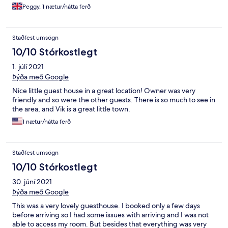
Peggy, 1 nætur/nátta ferð
Staðfest umsögn
10/10 Stórkostlegt
1. júlí 2021
Þýða með Google
Nice little guest house in a great location! Owner was very
friendly and so were the other guests. There is so much to see in
the area, and Vik is a great little town.
1 nætur/nátta ferð
Staðfest umsögn
10/10 Stórkostlegt
30. júní 2021
Þýða með Google
This was a very lovely guesthouse. I booked only a few days
before arriving so I had some issues with arriving and I was not
able to access my room. But besides that everything was very