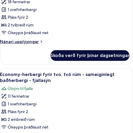
18 fermetrar
fyrir
1 svefnherbergi
Fjölskylduherbergi
Pláss fyrir 2
með
tvíbreiðu
2 tvíbreið rúm
rúmi
Ókeypis þráðlaust net
-
Nánari
Nánari upplýsingar
sameiginlegt
upplýsingar
baðherbergi
fyrir
Skoða verð fyrir þínar dagsetningar
Fjölskylduherbergi
með
tvíbreiðu
Skoða
Economy-herbergi fyrir tvo, tvö rúm - 
8
rúmi
Economy-herbergi fyrir tvo, tvö rúm - sameiginlegt
allar
-
baðherbergi - fjallasýn
sameiginlegt
myndir
Útsýni til fjalla
baðherbergi
fyrir
11 fermetrar
Economy-
1 svefnherbergi
herbergi
fyrir
Pláss fyrir 2
tvo,
2 einbreið rúm
tvö
Ókeypis þráðlaust net
rúm