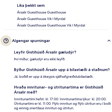
Líka þekkt sem
Ársalir Guesthouse Guesthouse
Ársalir Guesthouse Vik I Myrdal
Ársalir Guesthouse Guesthouse Vik I Myrdal
Algengar spurningar
Leyfir Gistihúsið Ársalir gæludýr?
Því miður, gæludýr eru ekki leyfð.
Býður Gistihúsið Ársalir upp á bílastæði á staðnum?
Já, boðið er upp á ókeypis sjálfsafgreiðslubílastæði.
Hvaða innritunar- og útritunartíma er Gistihúsið
Ársalir með?
Innritunartími hefst: kl. 17:00. Innritunartíma lýkur: kl. 20:00.
Útritunartími er kl. 11:00. Flýti-innritun og flýti-útritun eru í boði
og einnig snertilaus innritun og útritun.