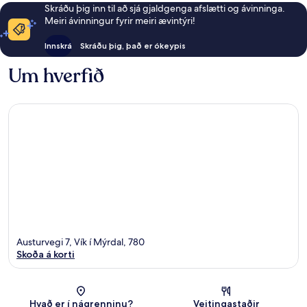
Skráðu þig inn til að sjá gjaldgenga afslætti og ávinninga.
Meiri ávinningur fyrir meiri ævintýri!
Innskrá
Skráðu þig, það er ókeypis
Um hverfið
Austurvegi 7, Vík í Mýrdal, 780
Skoða á korti
Kort
Hvað er í nágrenninu?
Veitingastaðir