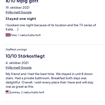
8/10 Mjög gott
19. október 2021
Þýða með Google
Stayed one night
I booked one night because of its location and the TV series of
Katla... :)
Peter, 1 nætur/nátta ferð
Staðfest umsögn
10/10 Stórkostlegt
4. október 2021
Þýða með Google
My friend and i had the best time. We stayed in unit 8 down
stairs. Had a private bathroom. Breakfast both days was
delightful. Overall, i wish every place that i have and will stay
was as great as this.
berkley, 2 nætur/nátta ferð