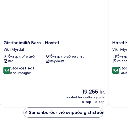
Gistiheimilið
Hótel
Gistiheimilið Barn - Hostel
Hótel 
Barn
Kría
Vík í Mýrdal
Vík í Mý
-
Vík
Ókeypis bílastæði
Ókeypis þráðlaust net
Ókeyp
Hostel
í
Bar
Reyklaust
Veitin
Vík
Mýrdal
í
9.4
9.4
Stórkostlegt
Stó
9,4
9,4
Mýrdal
af
af
572 umsagnir
1.30
10,
10,
Stórkostlegt,
Stórkost
572
1.305
Verðið
19.255 kr.
umsagnir
umsagni
er
inniheldur skatta og gjöld
19.255 kr.
5. sep. - 6. sep.
Samanburður við svipaða gististaði