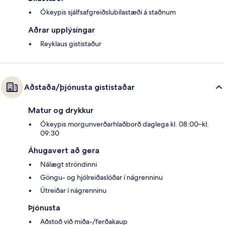
Ókeypis sjálfsafgreiðslubílastæði á staðnum
Aðrar upplýsingar
Reyklaus gististaður
Aðstaða/þjónusta gististaðar
Matur og drykkur
Ókeypis morgunverðarhlaðborð daglega kl. 08:00–kl.
09:30
Áhugavert að gera
Nálægt ströndinni
Göngu- og hjólreiðaslóðar í nágrenninu
Útreiðar í nágrenninu
Þjónusta
Aðstoð við miða-/ferðakaup