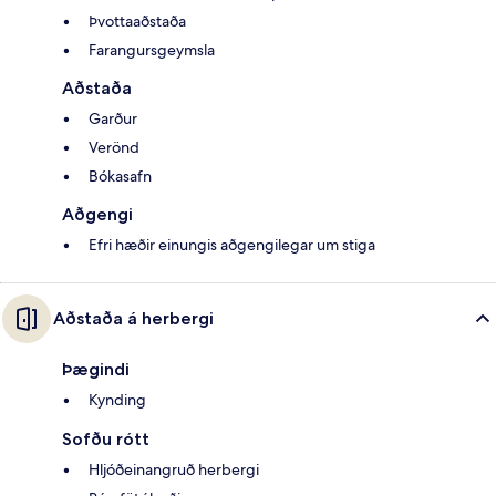
Þvottaaðstaða
Farangursgeymsla
Aðstaða
Garður
Verönd
Bókasafn
Aðgengi
Efri hæðir einungis aðgengilegar um stiga
Aðstaða á herbergi
Þægindi
Kynding
Sofðu rótt
Hljóðeinangruð herbergi