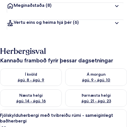
Meginaðstaða
(8)
Vertu eins og heima hjá þér
(6)
Herbergisval
Kannaðu framboð fyrir þessar dagsetningar
Athuga framboð í kvöld ágú. 8 - ágú. 9
Athuga framboð á morgun ágú.
Í kvöld
Á morgun
ágú. 8 - ágú. 9
ágú. 9 - ágú. 10
Athuga framboð næstu helgi ágú. 14 - ágú. 16
Athuga framboð þarnæstu helg
Næsta helgi
Þarnæsta helgi
ágú. 14 - ágú. 16
ágú. 21 - ágú. 23
Skoða
Fjölskylduherbergi með tvíbreiðu rúmi
10
Fjölskylduherbergi með tvíbreiðu rúmi - sameiginlegt
allar
baðherbergi
myndir