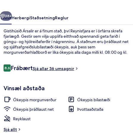
rra
Næsta
28+
Yfirlit
Herbergi
Staðsetning
Reglur
Gistihúsið Ársalir er á fínum stað, því Reynisfjara er í örfárra skrefa
fjarlægð. Gestir sem vilja upplifa eitthvað spennandi geta farið í
göngu- og hjólreiðaferðir í nágrenninu. Á staðnum eru þráðlaust net
og sjálfsafgreiðslubílastæði ókeypis, auk þess sem
morgunverðarhlaðborð er líka ókeypis alla daga milli kl. 08:00 og kl.
09:30. Verönd og garður eru meðal þeirra hápunkta sem eru í boði.
Umsagnir
Frábært
8,6
Sjá allar 36 umsagnir
8,6 af 10
Nálægt ströndinni
Vinsæl aðstaða
Ókeypis morgunverður
Ókeypis bílastæði
Ókeypis þráðlaust net
Þvottaaðstaða
Reyklaust
Sjá allt