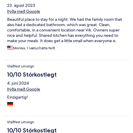
23. ágúst 2023
Þýða með Google
Beautiful place to stay for a night. We had the family room that
also had a dedicated bathroom, which was great. Clean,
comfortable, in a convenient location near Vik. Owners super
nice and helpful. Shared kitchen has everything you need to
make your meals. It does get a little small when everyone is
there in the morning but it wasn’t a big deal. Highly
Monika, 1 nætur/nátta ferð
recommend!
Staðfest umsögn
10/10 Stórkostlegt
4. júní 2024
Þýða með Google
Einzigartig!
Staðfest umsögn
10/10 Stórkostlegt