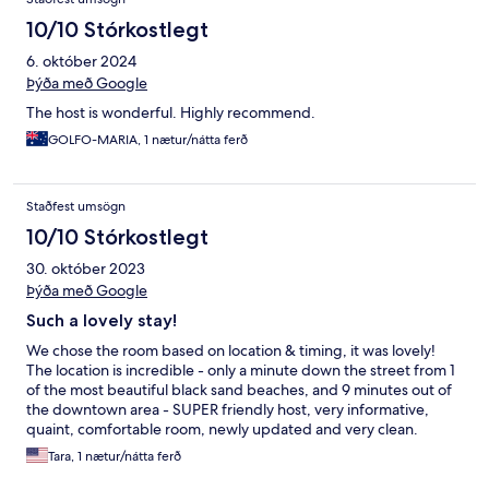
10/10 Stórkostlegt
6. október 2024
Þýða með Google
The host is wonderful. Highly recommend.
GOLFO-MARIA, 1 nætur/nátta ferð
Staðfest umsögn
10/10 Stórkostlegt
30. október 2023
Þýða með Google
Such a lovely stay!
We chose the room based on location & timing, it was lovely!
The location is incredible - only a minute down the street from 1
of the most beautiful black sand beaches, and 9 minutes out of
the downtown area - SUPER friendly host, very informative,
quaint, comfortable room, newly updated and very clean.
Would absolutely recommend and would certainly stay here
Tara, 1 nætur/nátta ferð
again!