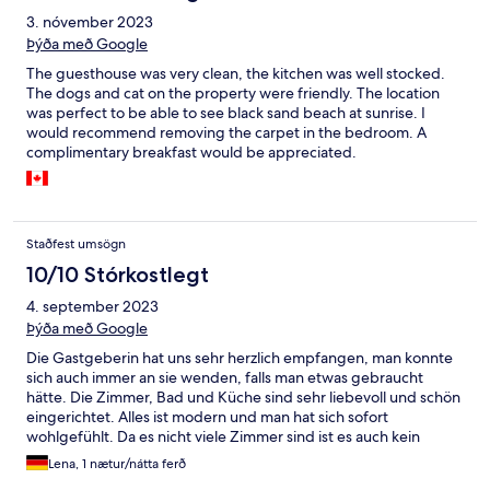
3. nóvember 2023
Þýða með Google
The guesthouse was very clean, the kitchen was well stocked.
The dogs and cat on the property were friendly. The location
was perfect to be able to see black sand beach at sunrise. I
would recommend removing the carpet in the bedroom. A
complimentary breakfast would be appreciated.
Staðfest umsögn
10/10 Stórkostlegt
4. september 2023
Þýða með Google
Die Gastgeberin hat uns sehr herzlich empfangen, man konnte
sich auch immer an sie wenden, falls man etwas gebraucht
hätte. Die Zimmer, Bad und Küche sind sehr liebevoll und schön
eingerichtet. Alles ist modern und man hat sich sofort
wohlgefühlt. Da es nicht viele Zimmer sind ist es auch kein
Problem sich beispielsweise die Küche zu teilen. Wir hatten
Lena, 1 nætur/nátta ferð
einen wundervollen Aufenthalt und können es jedem