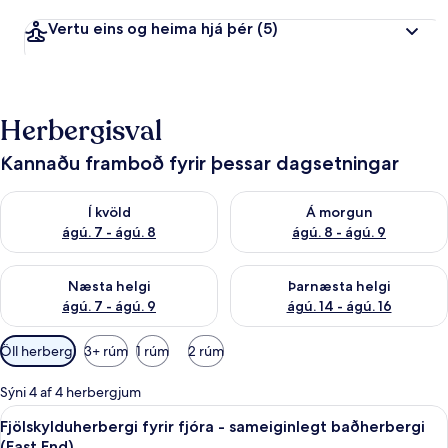
Vertu eins og heima hjá þér
(5)
Herbergisval
Kannaðu framboð fyrir þessar dagsetningar
Athuga framboð í kvöld ágú. 7 - ágú. 8
Athuga framboð á morgun ágú.
Í kvöld
Á morgun
ágú. 7 - ágú. 8
ágú. 8 - ágú. 9
Athuga framboð næstu helgi ágú. 7 - ágú. 9
Athuga framboð þarnæstu helgi
Næsta helgi
Þarnæsta helgi
ágú. 7 - ágú. 9
ágú. 14 - ágú. 16
Síur
Öll herbergi
3+ rúm
1 rúm
2 rúm
í
boði
Sýni 4 af 4 herbergjum
fyrir
Skoða
Fjölskylduherbergi fyrir fjóra - samei
14
Fjölskylduherbergi fyrir fjóra - sameiginlegt baðherbergi
herbergi
allar
(East End)