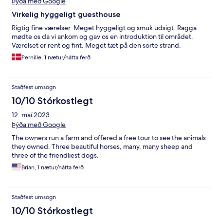
Þýða með Google
Virkelig hyggeligt guesthouse
Rigtig fine værelser. Meget hyggeligt og smuk udsigt. Ragga
mødte os da vi ankom og gav os en introduktion til området.
Værelset er rent og fint. Meget tæt på den sorte strand.
Pernille, 1 nætur/nátta ferð
Staðfest umsögn
10/10 Stórkostlegt
12. maí 2023
Þýða með Google
The owners run a farm and offered a free tour to see the animals
they owned. Three beautiful horses, many, many sheep and
three of the friendliest dogs.
Brian, 1 nætur/nátta ferð
Staðfest umsögn
10/10 Stórkostlegt