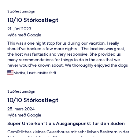
empfehlen!
Staðfest umsögn
10/10 Stórkostlegt
21. júní 2023
Þýða með Google
This was a one night stop for us during our vacation. I really
should've booked a few more nights... The location was great,
the host was fantastic and very responsive. She provided us
many recommendations for things to do in the area that we
never would've known about. We thoroughly enjoyed the dogs
and other animals on the property and being able to feed the
Martha, 1 nætur/nátta ferð
baby lamb was a highlight. I can't recommend this place
enough! Wonderful all around!
Staðfest umsögn
10/10 Stórkostlegt
25. mars 2024
Þýða með Google
Super Unterkunft als Ausgangspunkt für den Süden
Gemütliches kleines Guesthouse mit sehr lieben Besitzern in der