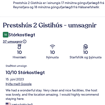
Prestshús 2 Gistihús er í einungis 17 mínútna göngufjarlægð frá
Reynisfjara og 18 mínútna göngufjarlægð frá Hálsanefshellir.
Prestshús 2 Gistihús - umsagnir
Umsagnir
Stórkostlegt
10
37 umsagnir
10
10
10
Hreinlæti
Þjónusta
Starfsfólk og þjónusta
Umsagnir
Staðfest umsögn
10/10 Stórkostlegt
15. júní 2023
Þýða með Google
We had a wonderful stay. Very clean and nice facilities, the host
was lovely, and the location amazing. I would highly recommend
staying here.
1 nætur/nátta ferð