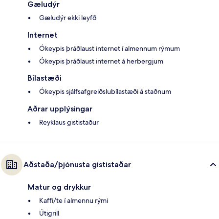
Gæludýr
Gæludýr ekki leyfð
Internet
Ókeypis þráðlaust internet í almennum rýmum
Ókeypis þráðlaust internet á herbergjum
Bílastæði
Ókeypis sjálfsafgreiðslubílastæði á staðnum
Aðrar upplýsingar
Reyklaus gististaður
Aðstaða/þjónusta gististaðar
Matur og drykkur
Kaffi/te í almennu rými
Útigrill