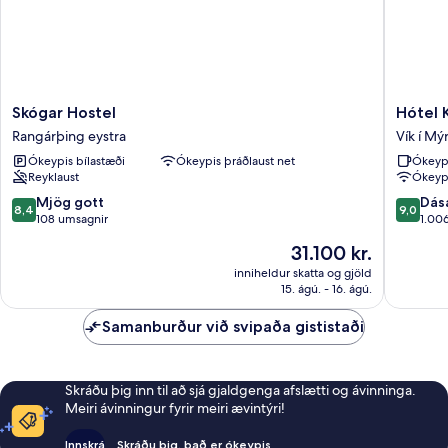
Skógar
Hótel
Skógar Hostel
Hótel 
Hostel
Katla
Rangárþing eystra
Vík í Mý
Rangárþing
by
Ókeypis bílastæði
Ókeypis þráðlaust net
Ókeyp
eystra
Keahote
Reyklaust
Ókeypi
Vík
í
8.4
9.0
Mjög gott
Dás
8,4
9,0
Mýrdal
af
af
108 umsagnir
1.00
10,
10,
Verðið
31.100 kr.
Mjög
Dásamle
er
gott,
1.006
inniheldur skatta og gjöld
31.100 kr.
15. ágú. - 16. ágú.
108
umsagni
umsagnir
Samanburður við svipaða gististaði
Skráðu þig inn til að sjá gjaldgenga afslætti og ávinninga.
Meiri ávinningur fyrir meiri ævintýri!
Innskrá
Skráðu þig, það er ókeypis