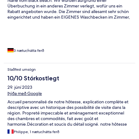
Nähe vom Black Beach. Wir wurden aufgrund einer
Überbuchung in ein anderes Zimmer verlegt, wofür uns ein
Rabatt angeboten wurde. Die Zimmer sind allesamt sehr schön
eingerichtet und haben ein EIGENES Waschbecken im Zimmer,
was es wesentlich weniger „schlimm“ macht, dass man sich
Toilette & Dusche teilt. Es gibt zwei Duschen und 3 Toiletten,
was für insgesamt 4 Zimmer absolut ausreichend ist und man
sich nie behindert oder gestört hat. Die Küche ist ausreichend
ausgestattet - der extra Essensraum lädt zwar nicht zum
verweilen ein, erfüllt aber seinen Zweck. Es gibt Ziegen, Pferde
3 nætur/nátta ferð
und liebe Hunde auf dem Grundstück, welche ein schönes Extra
sind :)
Staðfest umsögn
10/10 Stórkostlegt
29. júní 2023
Þýða með Google
Accueil personnalisé de notre hôtesse, explication complète et
descriptive avec un historique des possibilité de visite dans la
région. Propreté impeccable et aménagement exceptionnel
des chambres et commodités, fait avec goût et
harmonie.Décoration et soucis du détail soigné. notre hôtesse
nous a recommandé la visite de la route 214 qui malgé la pluie et
Philippe, 1 nætur/nátta ferð
la brume était magnifique. ce guesthouse est le plus beau et