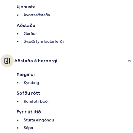
Þjónusta
Þvottaaðstaða
Aðstaða
Garður
Svæði fyrir lautarferðir
Aðstaða á herbergi
Þægindi
Kynding
Sofðu rótt
Rúmföt í boði
Fyrir útlitið
Sturta eingöngu
Sápa