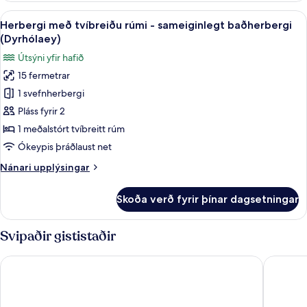
tvo,
Skoða
Ókeypis þráðlaus nettenging, rúmföt
13
tvö
Herbergi með tvíbreiðu rúmi - sameiginlegt baðherbergi
allar
rúm
(Dyrhólaey)
-
myndir
Útsýni yfir hafið
sameiginlegt
fyrir
baðherbergi
15 fermetrar
Herbergi
(Reynisfjall)
1 svefnherbergi
með
tvíbreiðu
Pláss fyrir 2
rúmi
1 meðalstórt tvíbreitt rúm
-
Ókeypis þráðlaust net
sameiginlegt
Nánari
Nánari upplýsingar
baðherbergi
upplýsingar
(Dyrhólaey)
fyrir
Skoða verð fyrir þínar dagsetningar
Herbergi
með
tvíbreiðu
Svipaðir gististaðir
rúmi
-
Skógar Hostel
Hótel Ka
sameiginlegt
baðherbergi
(Dyrhólaey)