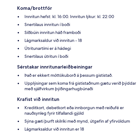
Koma/brottför
Innritun hefst: kl. 16:00. Innritun lýkur: kl. 22:00
Snertilaus innritun í boði
Síðbúin innritun háð framboði
Lágmarksaldur við innritun - 18
Útritunartími er á hádegi
Snertilaus útritun í boði
Sérstakar innritunarleiðbeiningar
Það er ekkert móttökuborð á þessum gististað.
Upplýsingar sem koma frá gististaðnum gætu verið þýddar
með sjálfvirkum þýðingarhugbúnaði
Krafist við innritun
Kreditkort, debetkort eða innborgun með reiðufé er
nauðsynleg fyrir tilfallandi gjöld
Sýna gæti þurft skilríki með mynd, útgefin af yfirvöldum
Lágmarksaldur við innritun er 18