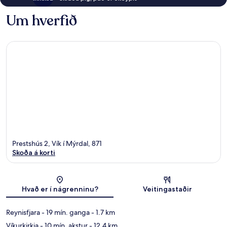
Um hverfið
Prestshús 2, Vík í Mýrdal, 871
Skoða á korti
Kort
Hvað er í nágrenninu?
Veitingastaðir
Reynisfjara
- 19 mín. ganga
- 1.7 km
Víkurkirkja
- 10 mín. akstur
- 12.4 km