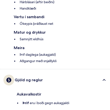
Hárblásari (eftir beiðni)
Handklæði
Vertu í sambandi
Ókeypis þráðlaust net
Matur og drykkur
Samnýtt eldhús
Meira
Þrif daglega (aukagjald)
Aðgangur með snjalllykli
Gjöld og reglur
Aukavalkostir
Þrif
eru í boði gegn aukagjaldi