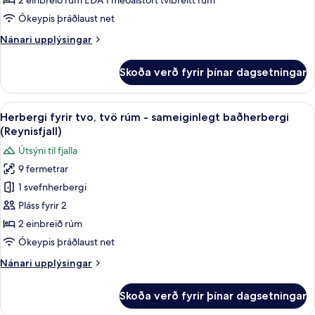
2 einbreið rúm EÐA 1 meðalstórt tvíbreitt rúm
sameiginlegt
Ókeypis þráðlaust net
baðherbergi
Nánari
Nánari upplýsingar
(Mýrdalsjökull)
upplýsingar
fyrir
Skoða verð fyrir þínar dagsetningar
Herbergi
fyrir
tvo
Skoða
Herbergi fyrir tvo, tvö rúm - sameigin
9
-
Herbergi fyrir tvo, tvö rúm - sameiginlegt baðherbergi
allar
sameiginlegt
(Reynisfjall)
baðherbergi
myndir
Útsýni til fjalla
(Mýrdalsjökull)
fyrir
9 fermetrar
Herbergi
1 svefnherbergi
fyrir
tvo,
Pláss fyrir 2
tvö
2 einbreið rúm
rúm
Ókeypis þráðlaust net
-
Nánari
Nánari upplýsingar
sameiginlegt
upplýsingar
baðherbergi
fyrir
Skoða verð fyrir þínar dagsetningar
Herbergi
(Reynisfjall)
fyrir