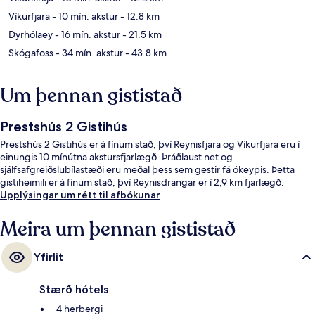
Víkurfjara
- 10 mín. akstur
- 12.8 km
Dyrhólaey
- 16 mín. akstur
- 21.5 km
Skógafoss
- 34 mín. akstur
- 43.8 km
Um þennan gististað
Prestshús 2 Gistihús
Prestshús 2 Gistihús er á fínum stað, því Reynisfjara og Víkurfjara eru í
einungis 10 mínútna akstursfjarlægð. Þráðlaust net og
sjálfsafgreiðslubílastæði eru meðal þess sem gestir fá ókeypis. Þetta
gistiheimili er á fínum stað, því Reynisdrangar er í 2,9 km fjarlægð.
Upplýsingar um rétt til afbókunar
Meira um þennan gististað
Yfirlit
Stærð hótels
4 herbergi