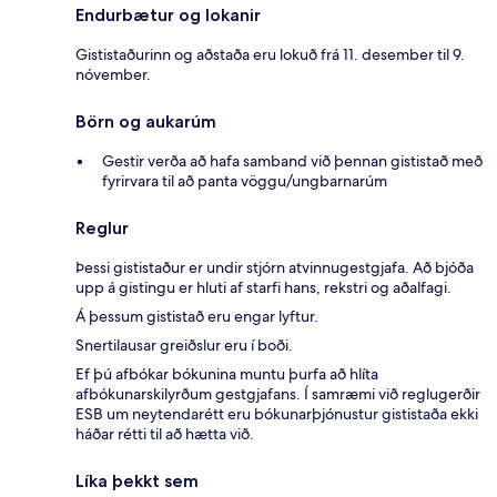
Endurbætur og lokanir
Gististaðurinn og aðstaða eru lokuð frá 11. desember til 9.
nóvember.
Börn og aukarúm
Gestir verða að hafa samband við þennan gististað með
fyrirvara til að panta vöggu/ungbarnarúm
Reglur
Þessi gististaður er undir stjórn atvinnugestgjafa. Að bjóða
upp á gistingu er hluti af starfi hans, rekstri og aðalfagi.
Á þessum gististað eru engar lyftur.
Snertilausar greiðslur eru í boði.
Ef þú afbókar bókunina muntu þurfa að hlíta
afbókunarskilyrðum gestgjafans. Í samræmi við reglugerðir
ESB um neytendarétt eru bókunarþjónustur gististaða ekki
háðar rétti til að hætta við.
Líka þekkt sem