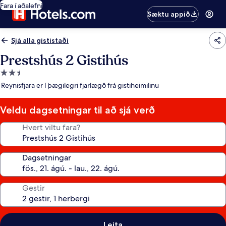
Fara í aðalefni
Sæktu appið
Sjá alla gististaði
Prestshús 2 Gistihús
2.5
stjörnu
Reynisfjara er í þægilegri fjarlægð frá gistiheimilinu
gististaður
Veldu dagsetningar til að sjá verð
Hvert viltu fara?
Dagsetningar
Gestir
Leita