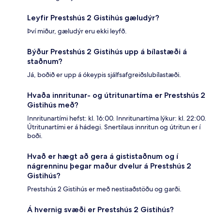
Leyfir Prestshús 2 Gistihús gæludýr?
Því miður, gæludýr eru ekki leyfð.
Býður Prestshús 2 Gistihús upp á bílastæði á
staðnum?
Já, boðið er upp á ókeypis sjálfsafgreiðslubílastæði.
Hvaða innritunar- og útritunartíma er Prestshús 2
Gistihús með?
Innritunartími hefst: kl. 16:00. Innritunartíma lýkur: kl. 22:00.
Útritunartími er á hádegi. Snertilaus innritun og útritun er í
boði.
Hvað er hægt að gera á gististaðnum og í
nágrenninu þegar maður dvelur á Prestshús 2
Gistihús?
Prestshús 2 Gistihús er með nestisaðstöðu og garði.
Á hvernig svæði er Prestshús 2 Gistihús?