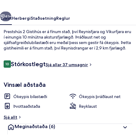
rra
Næsta
41+
Yfirlit
Herbergi
Staðsetning
Reglur
Prestshús 2 Gistihús er á fínum stað, því Reynisfjara og Víkurfjara eru
í einungis 10 mínútna akstursfjarlægð. Þráðlaust net og
sjálfsafgreiðslubílastæði eru meðal þess sem gestir fá ókeypis. Þetta
gistiheimili er á fínum stað, því Reynisdrangar er í 2,9 km fjarlægð.
Umsagnir
Stórkostlegt
10
Sjá allar 37 umsagnir
10 af 10
Fyrir utan
Vinsæl aðstaða
Ókeypis bílastæði
Ókeypis þráðlaust net
Þvottaaðstaða
Reyklaust
Sjá allt
Meginaðstaða
(6)