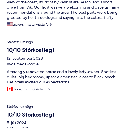
view of the coast, it's right by Reynisfjara Beach, and a short
drive from Vik. Our host was very welcoming and gave us many
recommendations around the area. The best parts were being
greeted by her three dogs and saying hi to the cutest, fluffy
bunnies in the yard! I'd definitely recommend staying here!
Lauren, 1 nætur/nátta ferð
Staðfest umsögn
10/10 Stórkostlegt
12. september 2023
Þýða með Google
Amazingly renovated house and a lovely lady-owner. Spotless,
quiet, big bedrooms, upscale amenities, close to Black beach.
Definitely excited our expectations.
Elena, 1 nætur/nátta ferð
Staðfest umsögn
10/10 Stórkostlegt
5. júlí 2024