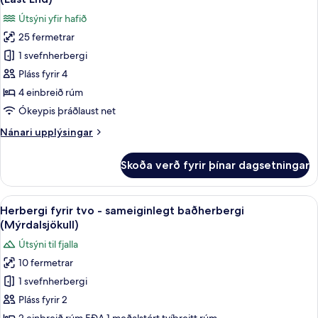
myndir
Útsýni yfir hafið
fyrir
25 fermetrar
Fjölskylduherbergi
1 svefnherbergi
fyrir
fjóra
Pláss fyrir 4
-
4 einbreið rúm
sameiginlegt
Ókeypis þráðlaust net
baðherbergi
Nánari
Nánari upplýsingar
(East
upplýsingar
End)
fyrir
Skoða verð fyrir þínar dagsetningar
Fjölskylduherbergi
fyrir
fjóra
Skoða
Herbergi fyrir tvo - sameiginlegt bað
12
-
Herbergi fyrir tvo - sameiginlegt baðherbergi
allar
sameiginlegt
(Mýrdalsjökull)
baðherbergi
myndir
Útsýni til fjalla
(East
fyrir
End)
10 fermetrar
Herbergi
1 svefnherbergi
fyrir
tvo
Pláss fyrir 2
-