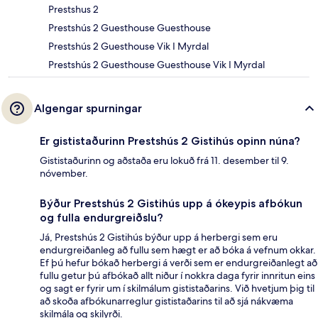
Prestshus 2
Prestshús 2 Guesthouse Guesthouse
Prestshús 2 Guesthouse Vik I Myrdal
Prestshús 2 Guesthouse Guesthouse Vik I Myrdal
Algengar spurningar
Er gististaðurinn Prestshús 2 Gistihús opinn núna?
Gististaðurinn og aðstaða eru lokuð frá 11. desember til 9.
nóvember.
Býður Prestshús 2 Gistihús upp á ókeypis afbókun
og fulla endurgreiðslu?
Já, Prestshús 2 Gistihús býður upp á herbergi sem eru
endurgreiðanleg að fullu sem hægt er að bóka á vefnum okkar.
Ef þú hefur bókað herbergi á verði sem er endurgreiðanlegt að
fullu getur þú afbókað allt niður í nokkra daga fyrir innritun eins
og sagt er fyrir um í skilmálum gististaðarins. Við hvetjum þig til
að skoða afbókunarreglur gististaðarins til að sjá nákvæma
skilmála og skilyrði.