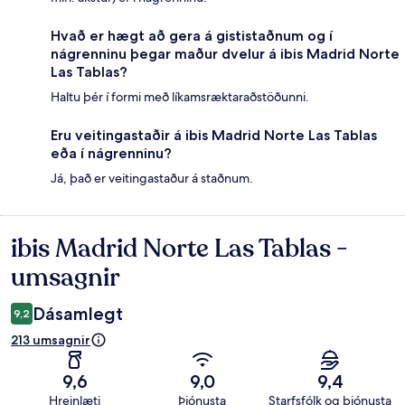
Hvað er hægt að gera á gististaðnum og í
nágrenninu þegar maður dvelur á ibis Madrid Norte
Las Tablas?
Haltu þér í formi með líkamsræktaraðstöðunni.
Eru veitingastaðir á ibis Madrid Norte Las Tablas
eða í nágrenninu?
Já, það er veitingastaður á staðnum.
ibis Madrid Norte Las Tablas -
Umsagnir
umsagnir
Dásamlegt
9,2
213 umsagnir
9,6
9,0
9,4
Hreinlæti
Þjónusta
Starfsfólk og þjónusta