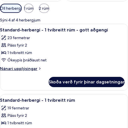
Síur
Öll herbergi
1 rúm
2 rúm
í
boði
Sýni 4 af 4 herbergjum
fyrir
Skoða
Standard-herbergi - 1 tvíbreitt rúm - 
6
Standard-herbergi - 1 tvíbreitt rúm - gott aðgengi
herbergi
allar
23 fermetrar
myndir
Pláss fyrir 2
fyrir
Standard-
1 tvíbreitt rúm
herbergi
Ókeypis þráðlaust net
-
Nánari
Nánari upplýsingar
1
upplýsingar
tvíbreitt
fyrir
Skoða verð fyrir þínar dagsetningar
Standard-
rúm
herbergi
-
-
Skoða
Standard-herbergi - 1 tvíbreitt rúm | 
gott
8
1
Standard-herbergi - 1 tvíbreitt rúm
allar
tvíbreitt
aðgengi
19 fermetrar
rúm
myndir
-
Pláss fyrir 2
fyrir
gott
Standard-
1 tvíbreitt rúm
aðgengi