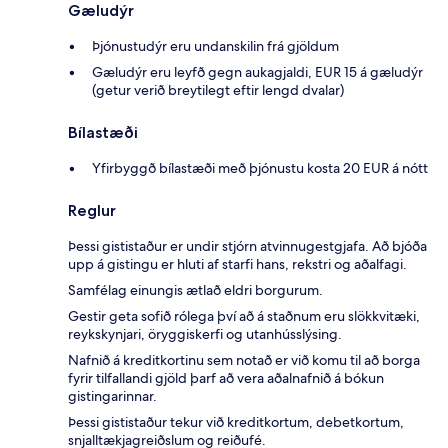
Gæludýr
Þjónustudýr eru undanskilin frá gjöldum
Gæludýr eru leyfð gegn aukagjaldi, EUR 15 á gæludýr
(getur verið breytilegt eftir lengd dvalar)
Bílastæði
Yfirbyggð bílastæði með þjónustu kosta 20 EUR á nótt
Reglur
Þessi gististaður er undir stjórn atvinnugestgjafa. Að bjóða
upp á gistingu er hluti af starfi hans, rekstri og aðalfagi.
Samfélag einungis ætlað eldri borgurum.
Gestir geta sofið rólega því að á staðnum eru slökkvitæki,
reykskynjari, öryggiskerfi og utanhússlýsing.
Nafnið á kreditkortinu sem notað er við komu til að borga
fyrir tilfallandi gjöld þarf að vera aðalnafnið á bókun
gistingarinnar.
Þessi gististaður tekur við kreditkortum, debetkortum,
snjalltækjagreiðslum og reiðufé.