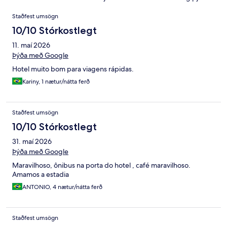
Umsagnir
Staðfest umsögn
10/10 Stórkostlegt
11. maí 2026
Þýða með Google
Hotel muito bom para viagens rápidas.
Kariny, 1 nætur/nátta ferð
Staðfest umsögn
10/10 Stórkostlegt
31. maí 2026
Þýða með Google
Maravilhoso, ônibus na porta do hotel , café maravilhoso.
Amamos a estadia
ANTONIO, 4 nætur/nátta ferð
Staðfest umsögn