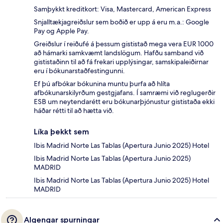
Samþykkt kreditkort: Visa, Mastercard, American Express
Snjalltækjagreiðslur sem boðið er upp á eru m.a.: Google
Pay og Apple Pay.
Greiðslur í reiðufé á þessum gististað mega vera EUR 1000
að hámarki samkvæmt landslögum. Hafðu samband við
gististaðinn til að fá frekari upplýsingar, samskipaleiðirnar
eru í bókunarstaðfestingunni.
Ef þú afbókar bókunina muntu þurfa að hlíta
afbókunarskilyrðum gestgjafans. Í samræmi við reglugerðir
ESB um neytendarétt eru bókunarþjónustur gististaða ekki
háðar rétti til að hætta við.
Líka þekkt sem
Ibis Madrid Norte Las Tablas (Apertura Junio 2025) Hotel
Ibis Madrid Norte Las Tablas (Apertura Junio 2025)
MADRID
Ibis Madrid Norte Las Tablas (Apertura Junio 2025) Hotel
MADRID
Algengar spurningar