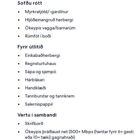
Sofðu rótt
Myrkratjöld/-gardínur
Hljóðeinangruð herbergi
Ókeypis vagga/barnarúm
Rúmföt í boði
Fyrir útlitið
Einkabaðherbergi
Regnsturtuhaus
Sápa og sjampó
Hárblásari
Handklæði
Tannburstar og tannkrem
Salernispappír
Vertu í sambandi
Skrifborð
Ókeypis þráðlaust net (500+ Mbps (hentar fyrir 6+ gesti
eða 10+ tæki) gagnahraði)