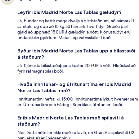
Leyfir ibis Madrid Norte Las Tablas gæludýr?
Já, hundar og kettir mega dvelja á gististaðnum, að hámarki 1
samtals, og upp að 15 kg að hámarki hvert dýr. Greiða þarf
gjald að upphæð 15 EUR á gæludýr, á nótt. Þjónustudýr eru
undanskilin gjöldum. Matar- og vatnsskálar í boði.
Býður ibis Madrid Norte Las Tablas upp á bílastæði
á staðnum?
Já. Þjónusta bílastæðaþjóna kostar 20 EUR á nótt. Hleðslustöð
fyrir rafmagnsbíla í boði.
Hvaða innritunar- og útritunartíma er ibis Madrid
Norte Las Tablas með?
Innritunartími hefst: kl. 15:00. Innritunartíma lýkur: hvenær sem
er. Útritunartími er á hádegi. Snertilaus útritun er í boði.
Er ibis Madrid Norte Las Tablas með spilavíti á
staðnum?
Nei. Þetta hótel er ekki með spilavíti, en Gran Via spilavítið (12
mín. akstur) er í nágrenninu.