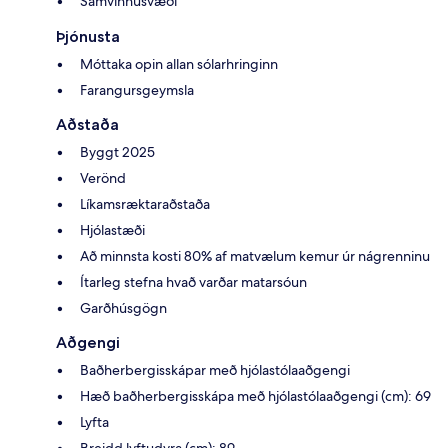
Samvinnusvæði
Þjónusta
Móttaka opin allan sólarhringinn
Farangursgeymsla
Aðstaða
Byggt 2025
Verönd
Líkamsræktaraðstaða
Hjólastæði
Að minnsta kosti 80% af matvælum kemur úr nágrenninu
Ítarleg stefna hvað varðar matarsóun
Garðhúsgögn
Aðgengi
Baðherbergisskápar með hjólastólaaðgengi
Hæð baðherbergisskápa með hjólastólaaðgengi (cm): 69
Lyfta