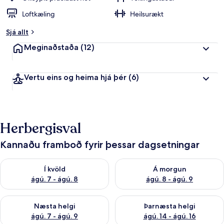
Loftkæling
Heilsurækt
Sjá allt
Meginaðstaða
(12)
Vertu eins og heima hjá þér
(6)
Herbergisval
Kannaðu framboð fyrir þessar dagsetningar
Athuga framboð í kvöld ágú. 7 - ágú. 8
Athuga framboð á morgun ágú.
Í kvöld
Á morgun
ágú. 7 - ágú. 8
ágú. 8 - ágú. 9
Athuga framboð næstu helgi ágú. 7 - ágú. 9
Athuga framboð þarnæstu helgi
Næsta helgi
Þarnæsta helgi
ágú. 7 - ágú. 9
ágú. 14 - ágú. 16