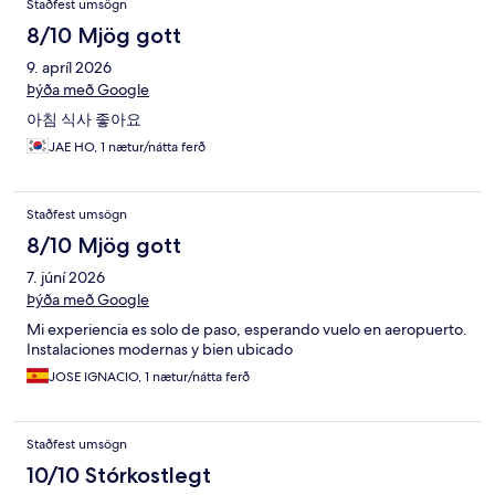
Staðfest umsögn
8/10 Mjög gott
9. apríl 2026
Þýða með Google
아침 식사 좋아요
JAE HO, 1 nætur/nátta ferð
Staðfest umsögn
8/10 Mjög gott
7. júní 2026
Þýða með Google
Mi experiencia es solo de paso, esperando vuelo en aeropuerto.
Instalaciones modernas y bien ubicado
JOSE IGNACIO, 1 nætur/nátta ferð
Staðfest umsögn
10/10 Stórkostlegt