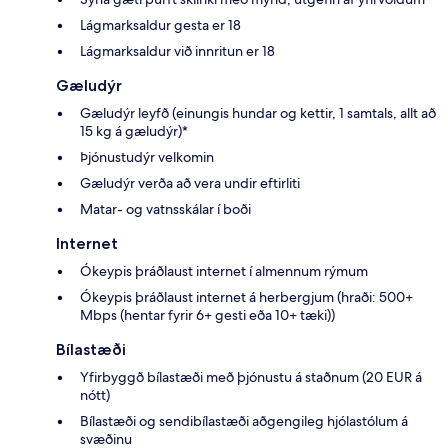
Lágmarksaldur gesta er 18
Lágmarksaldur við innritun er 18
Gæludýr
Gæludýr leyfð (einungis hundar og kettir, 1 samtals, allt að
15 kg á gæludýr)*
Þjónustudýr velkomin
Gæludýr verða að vera undir eftirliti
Matar- og vatnsskálar í boði
Internet
Ókeypis þráðlaust internet í almennum rýmum
Ókeypis þráðlaust internet á herbergjum (hraði: 500+
Mbps (hentar fyrir 6+ gesti eða 10+ tæki))
Bílastæði
Yfirbyggð bílastæði með þjónustu á staðnum (20 EUR á
nótt)
Bílastæði og sendibílastæði aðgengileg hjólastólum á
svæðinu