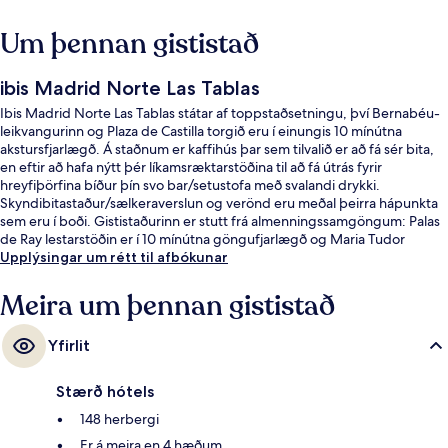
Um þennan gististað
ibis Madrid Norte Las Tablas
Ibis Madrid Norte Las Tablas státar af toppstaðsetningu, því Bernabéu-
leikvangurinn og Plaza de Castilla torgið eru í einungis 10 mínútna
akstursfjarlægð. Á staðnum er kaffihús þar sem tilvalið er að fá sér bita,
en eftir að hafa nýtt þér líkamsræktarstöðina til að fá útrás fyrir
hreyfiþörfina bíður þín svo bar/setustofa með svalandi drykki.
Skyndibitastaður/sælkeraverslun og verönd eru meðal þeirra hápunkta
sem eru í boði. Gististaðurinn er stutt frá almenningssamgöngum: Palas
de Ray lestarstöðin er í 10 mínútna göngufjarlægð og Maria Tudor
lestarstöðin í 13 mínútna.
Upplýsingar um rétt til afbókunar
Meira um þennan gististað
Yfirlit
Stærð hótels
148 herbergi
Er á meira en 4 hæðum