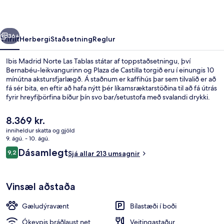
Tablas
rra
Næsta
36+
Yfirlit
Herbergi
Staðsetning
Reglur
Ibis Madrid Norte Las Tablas státar af toppstaðsetningu, því
Bernabéu-leikvangurinn og Plaza de Castilla torgið eru í einungis 10
mínútna akstursfjarlægð. Á staðnum er kaffihús þar sem tilvalið er að
fá sér bita, en eftir að hafa nýtt þér líkamsræktarstöðina til að fá útrás
fyrir hreyfiþörfina bíður þín svo bar/setustofa með svalandi drykki.
Skyndibitastaður/sælkeraverslun og verönd eru meðal þeirra
hápunkta sem eru í boði. Gististaðurinn er stutt frá
Núverandi
8.369 kr.
almenningssamgöngum: Palas de Ray lestarstöðin er í 10 mínútna
verð
inniheldur skatta og gjöld
göngufjarlægð og Maria Tudor lestarstöðin í 13 mínútna.
er
9. ágú. - 10. ágú.
Morgunverðarhlaðborð daglega gegn 
8.369 kr.
Umsagnir
Dásamlegt
9,2
Sjá allar 213 umsagnir
9,2 af 10
Vinsæl aðstaða
Gæludýravænt
Bílastæði í boði
Ókeypis þráðlaust net
Veitingastaður