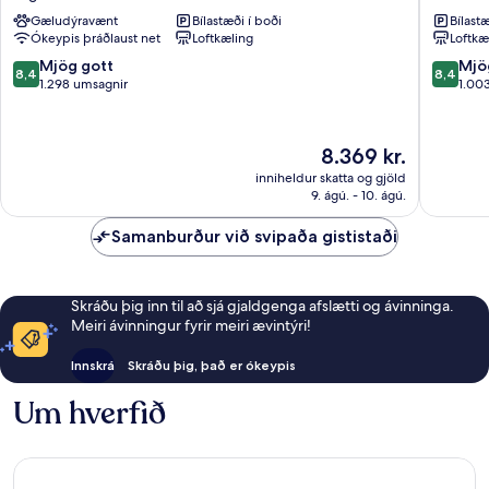
Flex
Madrid
Gæludýravænt
Bílastæði í boði
Bílastæ
by
Villaver
Ókeypis þráðlaust net
Loftkæling
Loftkæ
Sheraton
Madrid
8.4
8.4
Mjög gott
Mjö
8,4
8,4
Atocha
af
af
1.298 umsagnir
1.00
Arganzuela
10,
10,
Mjög
Mjög
gott,
gott,
Verðið
8.369 kr.
1.298
1.003
er
inniheldur skatta og gjöld
umsagnir
umsagni
8.369 kr.
9. ágú. - 10. ágú.
Samanburður við svipaða gististaði
Skráðu þig inn til að sjá gjaldgenga afslætti og ávinninga.
Meiri ávinningur fyrir meiri ævintýri!
Innskrá
Skráðu þig, það er ókeypis
Um hverfið