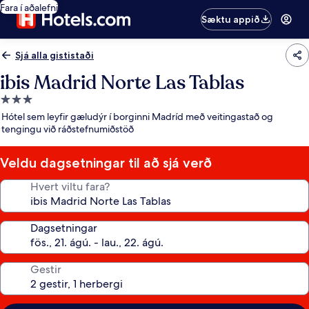
Fara í aðalefni
Sæktu appið
Sjá alla gististaði
ibis Madrid Norte Las Tablas
3.0
stjörnu
Hótel sem leyfir gæludýr í borginni Madríd með veitingastað og
gististaður
tengingu við ráðstefnumiðstöð
Veldu dagsetningar til að sjá verð
Hvert viltu fara?
Dagsetningar
Gestir