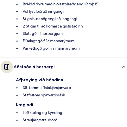
Breidd dyra með hjólastólaaðgengi (cm): 81
Vel lýst leið að inngangi
Stigalaust aðgengi að inngangi
2 Stigar til að komast á gististaðinn
Slétt gólf í herbergjum
Flísalagt gólf í almannarýmum
Parketlögð gólf í almannarýmum
Aðstaða á herbergi
Afþreying við höndina
38-tommu flatskjársjónvarp
Stafrænar sjónvarpsrásir
Þægindi
Loftkæling og kynding
Straujárn/strauborð