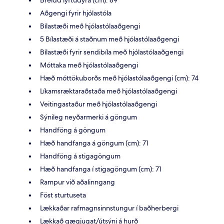
Breidd lyftudyra (cm): 89
Aðgengi fyrir hjólastóla
Bílastæði með hjólastólaaðgengi
5 Bílastæði á staðnum með hjólastólaaðgengi
Bílastæði fyrir sendibíla með hjólastólaaðgengi
Móttaka með hjólastólaaðgengi
Hæð móttökuborðs með hjólastólaaðgengi (cm): 74
Líkamsræktaraðstaða með hjólastólaaðgengi
Veitingastaður með hjólastólaaðgengi
Sýnileg neyðarmerki á göngum
Handföng á göngum
Hæð handfanga á göngum (cm): 71
Handföng á stigagöngum
Hæð handfanga í stigagöngum (cm): 71
Rampur við aðalinngang
Föst sturtuseta
Lækkaðar rafmagnsinnstungur í baðherbergi
Lækkað gægjugat/útsýni á hurð