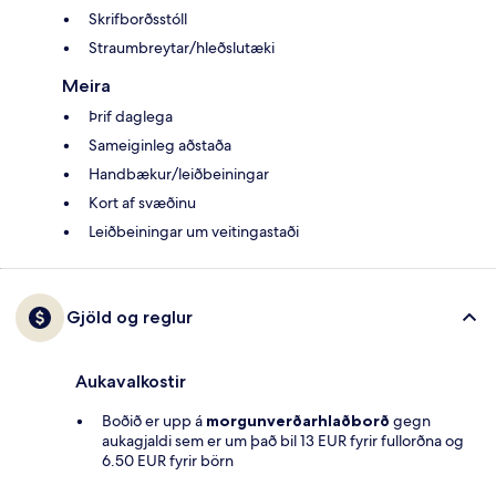
Skrifborðsstóll
Straumbreytar/hleðslutæki
Meira
Þrif daglega
Sameiginleg aðstaða
Handbækur/leiðbeiningar
Kort af svæðinu
Leiðbeiningar um veitingastaði
Gjöld og reglur
Aukavalkostir
Boðið er upp á
morgunverðarhlaðborð
gegn
aukagjaldi sem er um það bil 13 EUR fyrir fullorðna og
6.50 EUR fyrir börn