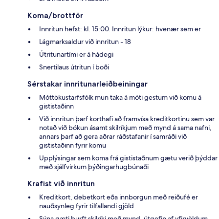
Koma/brottför
Innritun hefst: kl. 15:00. Innritun lýkur: hvenær sem er
Lágmarksaldur við innritun - 18
Útritunartími er á hádegi
Snertilaus útritun í boði
Sérstakar innritunarleiðbeiningar
Móttökustarfsfólk mun taka á móti gestum við komu á
gististaðinn
Við innritun þarf korthafi að framvísa kreditkortinu sem var
notað við bókun ásamt skilríkjum með mynd á sama nafni,
annars þarf að gera aðrar ráðstafanir í samráði við
gististaðinn fyrir komu
Upplýsingar sem koma frá gististaðnum gætu verið þýddar
með sjálfvirkum þýðingarhugbúnaði
Krafist við innritun
Kreditkort, debetkort eða innborgun með reiðufé er
nauðsynleg fyrir tilfallandi gjöld
Sýna gæti þurft skilríki með mynd, útgefin af yfirvöldum