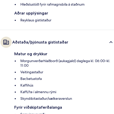
Hleðslustöð fyrir rafmagnsbíla á staðnum
Aðrar upplýsingar
Reyklaus gististaður
Aðstaða/þjónusta gististaðar
Matur og drykkur
Morgunverðarhlaðborð (aukagjald) daglega kl. 06:00–kl.
11:00
Veitingastaður
Bar/setustofa
Kaffihús
Kaffi/te í almennu rými
Skyndibitastaður/sælkeraverslun
Fyrir viðskiptaferðalanga