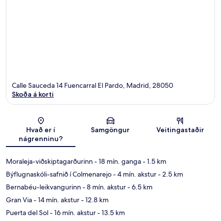
Calle Sauceda 14 Fuencarral El Pardo, Madrid, 28050
Skoða á korti
Kort
Hvað er í
Samgöngur
Veitingastaðir
nágrenninu?
Moraleja-viðskiptagarðurinn
- 18 mín. ganga
- 1.5 km
Býflugnaskóli-safnið í Colmenarejo
- 4 mín. akstur
- 2.5 km
Bernabéu-leikvangurinn
- 8 mín. akstur
- 6.5 km
Gran Via
- 14 mín. akstur
- 12.8 km
Puerta del Sol
- 16 mín. akstur
- 13.5 km