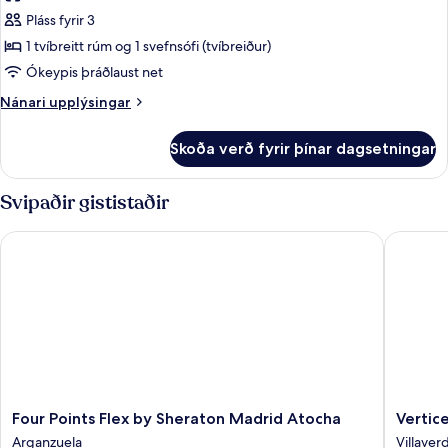
fyrir
Pláss fyrir 3
Standard-
1 tvíbreitt rúm og 1 svefnsófi (tvíbreiður)
herbergi
með
Ókeypis þráðlaust net
tvíbreiðu
Nánari
Nánari upplýsingar
rúmi
upplýsingar
fyrir
-
Skoða verð fyrir þínar dagsetningar
Standard-
1
herbergi
tvíbreitt
með
Svipaðir gististaðir
rúm
tvíbreiðu
rúmi
með
Four Points Flex by Sheraton Madrid Atocha
Vertice
-
svefnsófa
1
tvíbreitt
rúm
með
svefnsófa
Four
Vertice
Four Points Flex by Sheraton Madrid Atocha
Vertic
Points
Roomsp
Arganzuela
Villaver