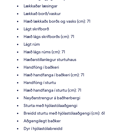
Lækkaðar læsingar
Lækkað borð/vaskur
Hæð lækkaðs borðs og vasks (cm): 71
Lágt skrifborð
Hæð lágs skrifborðs (cm): 71
Lágt rúm
Hæð lágs rúms (cm): 71
Hæðarstillanlegur sturtuhaus
Handföng í baðkeri
Hæð handfanga í baðkeri (cm): 71
Handföng í sturtu
Hæð handfanga í sturtu (cm): 71
Neyðarstrengur á baðherbergi
Sturta með hjólastólaaðgengi
Breidd sturtu með hjólastólaaðgengi (cm): 61
Aðgengilegt baðker
Dyr í hjólastólabreidd