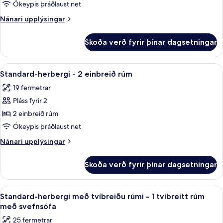
herbergi
Ókeypis þráðlaust net
-
Nánari
Nánari upplýsingar
1
upplýsingar
tvíbreitt
fyrir
Skoða verð fyrir þínar dagsetningar
Standard-
rúm
herbergi
-
Skoða
Standard-herbergi - 2 einbreið rúm | S
5
1
Standard-herbergi - 2 einbreið rúm
allar
tvíbreitt
19 fermetrar
rúm
myndir
Pláss fyrir 2
fyrir
Standard-
2 einbreið rúm
herbergi
Ókeypis þráðlaust net
-
Nánari
Nánari upplýsingar
2
upplýsingar
einbreið
fyrir
Skoða verð fyrir þínar dagsetningar
Standard-
rúm
herbergi
-
Skoða
Standard-herbergi með tvíbreiðu rúmi -
8
2
Standard-herbergi með tvíbreiðu rúmi - 1 tvíbreitt rúm
allar
einbreið
með svefnsófa
rúm
myndir
25 fermetrar