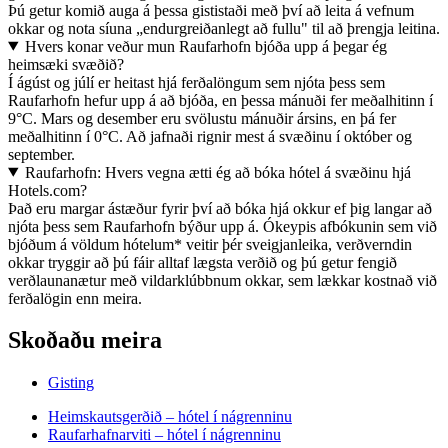
Þú getur komið auga á þessa gististaði með því að leita á vefnum
okkar og nota síuna „endurgreiðanlegt að fullu" til að þrengja leitina.
Hvers konar veður mun Raufarhofn bjóða upp á þegar ég
heimsæki svæðið?
Í ágúst og júlí er heitast hjá ferðalöngum sem njóta þess sem
Raufarhofn hefur upp á að bjóða, en þessa mánuði fer meðalhitinn í
9°C. Mars og desember eru svölustu mánuðir ársins, en þá fer
meðalhitinn í 0°C. Að jafnaði rignir mest á svæðinu í október og
september.
Raufarhofn: Hvers vegna ætti ég að bóka hótel á svæðinu hjá
Hotels.com?
Það eru margar ástæður fyrir því að bóka hjá okkur ef þig langar að
njóta þess sem Raufarhofn býður upp á. Ókeypis afbókunin sem við
bjóðum á völdum hótelum* veitir þér sveigjanleika, verðverndin
okkar tryggir að þú fáir alltaf lægsta verðið og þú getur fengið
verðlaunanætur með vildarklúbbnum okkar, sem lækkar kostnað við
ferðalögin enn meira.
Skoðaðu meira
Gisting
Heimskautsgerðið – hótel í nágrenninu
Raufarhafnarviti – hótel í nágrenninu