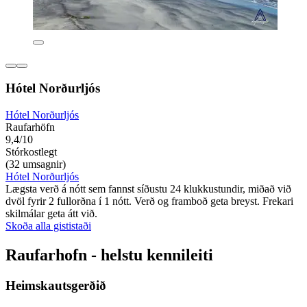
Hótel Norðurljós
Hótel Norðurljós
Raufarhöfn
9,4/10
Stórkostlegt
(32 umsagnir)
Hótel Norðurljós
Lægsta verð á nótt sem fannst síðustu 24 klukkustundir, miðað við
dvöl fyrir 2 fullorðna í 1 nótt. Verð og framboð geta breyst. Frekari
skilmálar geta átt við.
Skoða alla gististaði
Raufarhofn - helstu kennileiti
Heimskautsgerðið