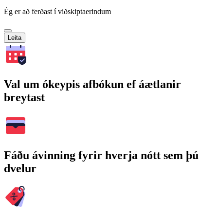
Ég er að ferðast í viðskiptaerindum
Leita
Val um ókeypis afbókun ef áætlanir
breytast
Fáðu ávinning fyrir hverja nótt sem þú
dvelur