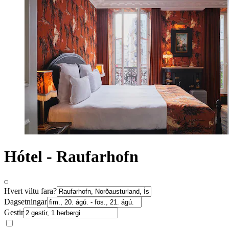
Hótel - Raufarhofn
Hvert viltu fara?
Dagsetningar
Gestir