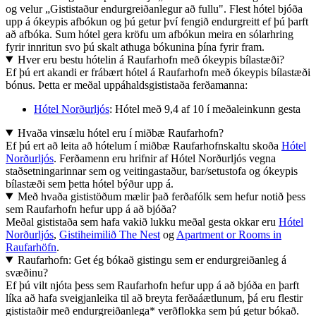
og velur „Gististaður endurgreiðanlegur að fullu". Flest hótel bjóða
upp á ókeypis afbókun og þú getur því fengið endurgreitt ef þú þarft
að afbóka. Sum hótel gera kröfu um afbókun meira en sólarhring
fyrir innritun svo þú skalt athuga bókunina þína fyrir fram.
Hver eru bestu hótelin á Raufarhofn með ókeypis bílastæði?
Ef þú ert akandi er frábært hótel á Raufarhofn með ókeypis bílastæði
bónus. Þetta er meðal uppáhaldsgististaða ferðamanna:
Hótel Norðurljós
: Hótel með 9,4 af 10 í meðaleinkunn gesta
Hvaða vinsælu hótel eru í miðbæ Raufarhofn?
Ef þú ert að leita að hótelum í miðbæ Raufarhofnskaltu skoða
Hótel
Norðurljós
. Ferðamenn eru hrifnir af Hótel Norðurljós vegna
staðsetningarinnar sem og veitingastaður, bar/setustofa og ókeypis
bílastæði sem þetta hótel býður upp á.
Með hvaða gististöðum mælir það ferðafólk sem hefur notið þess
sem Raufarhofn hefur upp á að bjóða?
Meðal gististaða sem hafa vakið lukku meðal gesta okkar eru
Hótel
Norðurljós
,
Gistiheimilið The Nest
og
Apartment or Rooms in
Raufarhöfn
.
Raufarhofn: Get ég bókað gistingu sem er endurgreiðanleg á
svæðinu?
Ef þú vilt njóta þess sem Raufarhofn hefur upp á að bjóða en þarft
líka að hafa sveigjanleika til að breyta ferðaáætlunum, þá eru flestir
gististaðir með endurgreiðanlega* verðflokka sem þú getur bókað.