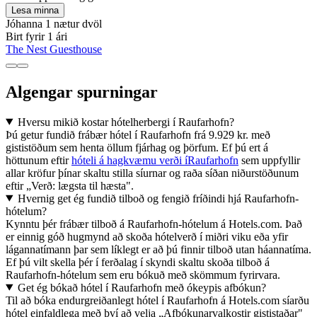
Lesa minna
Jóhanna
1 nætur dvöl
Birt fyrir 1 ári
The Nest Guesthouse
Algengar spurningar
Hversu mikið kostar hótelherbergi í Raufarhofn?
Þú getur fundið frábær hótel í Raufarhofn frá 9.929 kr. með
gististöðum sem henta öllum fjárhag og þörfum. Ef þú ert á
höttunum eftir
hóteli á hagkvæmu verði íRaufarhofn
sem uppfyllir
allar kröfur þínar skaltu stilla síurnar og raða síðan niðurstöðunum
eftir „Verð: lægsta til hæsta".
Hvernig get ég fundið tilboð og fengið fríðindi hjá Raufarhofn-
hótelum?
Kynntu þér frábær tilboð á Raufarhofn-hótelum á Hotels.com. Það
er einnig góð hugmynd að skoða hótelverð í miðri viku eða yfir
lágannatímann þar sem líklegt er að þú finnir tilboð utan háannatíma.
Ef þú vilt skella þér í ferðalag í skyndi skaltu skoða tilboð á
Raufarhofn-hótelum sem eru bókuð með skömmum fyrirvara.
Get ég bókað hótel í Raufarhofn með ókeypis afbókun?
Til að bóka endurgreiðanlegt hótel í Raufarhofn á Hotels.com síarðu
hótel einfaldlega með því að velja „Afbókunarvalkostir gististaðar"