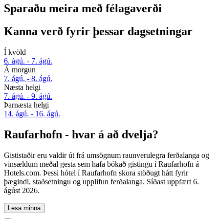
Sparaðu meira með félagaverði
Kanna verð fyrir þessar dagsetningar
Í kvöld
6. ágú. - 7. ágú.
Á morgun
7. ágú. - 8. ágú.
Næsta helgi
7. ágú. - 9. ágú.
Þarnæsta helgi
14. ágú. - 16. ágú.
Raufarhofn - hvar á að dvelja?
Gististaðir eru valdir út frá umsögnum raunverulegra ferðalanga og
vinsældum meðal gesta sem hafa bókað gistingu í Raufarhofn á
Hotels.com. Þessi hótel í Raufarhofn skora stöðugt hátt fyrir
þægindi, staðsetningu og upplifun ferðalanga. Síðast uppfært
6.
ágúst 2026
.
Lesa minna