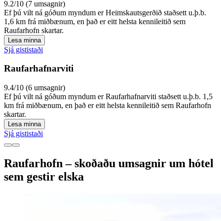
9.2/10 (7 umsagnir)
Ef þú vilt ná góðum myndum er Heimskautsgerðið staðsett u.þ.b.
1,6 km frá miðbænum, en það er eitt helsta kennileitið sem
Raufarhofn skartar.
Lesa minna
Sjá gististaði
Raufarhafnarviti
9.4/10 (6 umsagnir)
Ef þú vilt ná góðum myndum er Raufarhafnarviti staðsett u.þ.b. 1,5
km frá miðbænum, en það er eitt helsta kennileitið sem Raufarhofn
skartar.
Lesa minna
Sjá gististaði
Raufarhofn – skoðaðu umsagnir um hótel
sem gestir elska