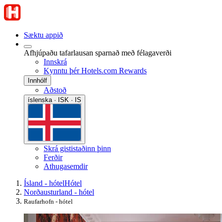
Sæktu appið
Afhjúpaðu tafarlausan sparnað með félagaverði
Innskrá
Kynntu þér Hotels.com Rewards
Innhólf
Aðstoð
íslenska · ISK · IS
Skrá gististaðinn þinn
Ferðir
Athugasemdir
Ísland - hótel
Hótel
Norðausturland - hótel
Raufarhofn - hótel