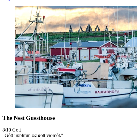
The Nest Guesthouse
8/10
Gott
"Góð upplifun og gott viðmót."