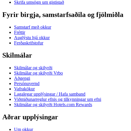
Skrifa umsögn um gististað
Fyrir birgja, samstarfsaðila og fjölmiðla
Samstarf með okkur
Fréttir
Auglýstu hjá okkur
Ferðaskrifstofur
Skilmálar
Skilmálar og skilyrði
Skilmálar og skilyrði Vrbo
Aðgengi
Persónuvernd
Vafrakökur
Lagalegar upplýsingar / Hafa samband
Viðmiðunarreglur efnis og tilkynningar um efni
Skilmálar og skilyrði Hotels.com Rewards
Aðrar upplýsingar
Um okkur