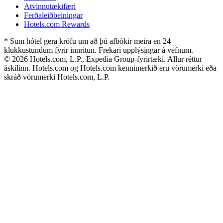
Atvinnutækifæri
Ferðaleiðbeiningar
Hotels.com Rewards
* Sum hótel gera kröfu um að þú afbókir meira en 24
klukkustundum fyrir innritun. Frekari upplýsingar á vefnum.
© 2026 Hotels.com, L.P., Expedia Group-fyrirtæki. Allur réttur
áskilinn. Hotels.com og Hotels.com kennimerkið eru vörumerki eða
skráð vörumerki Hotels.com, L.P.