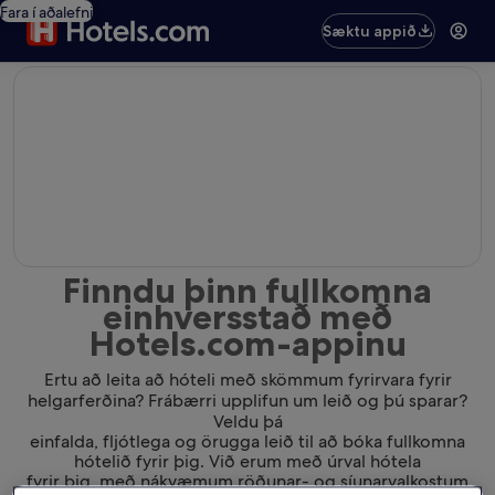
Fara í aðalefni
Sæktu appið
editorial
Finndu þinn fullkomna
einhversstað með
Hotels.com-appinu
Ertu að leita að hóteli með skömmum fyrirvara fyrir
helgarferðina? Frábærri upplifun um leið og þú sparar?
Veldu þá
einfalda, fljótlega og örugga leið til að bóka fullkomna
hótelið fyrir þig. Við erum með úrval hótela
fyrir þig, með nákvæmum röðunar- og síunarvalkostum