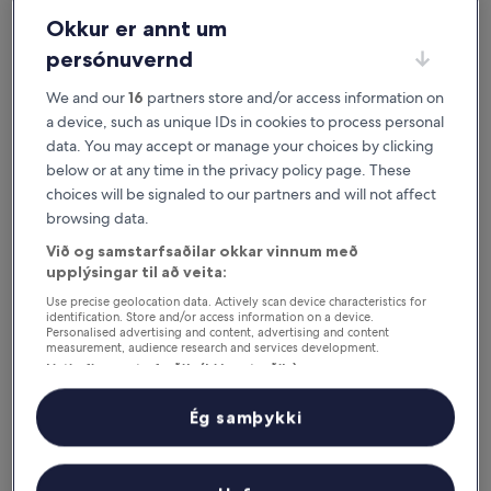
svo þú getir fundið það sem hentar þér best. Okkur finnst
ekki nóg að þú
Okkur er annt um
finnir stað sem þér líkar við. Við viljum að þú elskir hann.
persónuvernd
Í boði á iOS og Android
We and our
16
partners store and/or access information on
a device, such as unique IDs in cookies to process personal
data. You may accept or manage your choices by clicking
below or at any time in the privacy policy page. These
choices will be signaled to our partners and will not affect
browsing data.
Við og samstarfsaðilar okkar vinnum með
upplýsingar til að veita:
Use precise geolocation data. Actively scan device characteristics for
identification. Store and/or access information on a device.
Personalised advertising and content, advertising and content
measurement, audience research and services development.
Ástæður til að sækja appið okkar
Listi yfir samstarfsaðila (þjónustuaðila)
Ég samþykki
Sparaðu enn meira