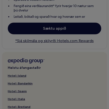
Fengið eina verðlaunanótt* fyrir hverjar 10 nætur sem
þú dvelur
Leitað, bókað og sparað hvar og hvenær sem er
Sæktu appið
*Sjá skilmála og skilyrði Hotels.com Rewards
Helstu áfangastaðir
Hotel i Island
Hotel i Bandarikin
Hotel i Spann
Hotel i Italia
Hotel i Bretland