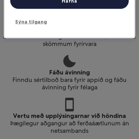
Fáðu afslátt af völdum hótelum í appinu
Hafna
Sýna tilgang
Skipuleggðu ferðir á faraldsfæti
Bókaðu hvar og hvenær sem er, með
skömmum fyrirvara
Fáðu ávinning
Finndu sértilboð bara fyrir appið og fáðu
ávinning fyrir félaga
Vertu með upplýsingarnar við höndina
Þægilegur aðgangur að ferðaáætlunum án
netsambands