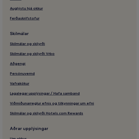
Auglýstu hjá okkur
Ferðaskrifstofur
Skilmálar
Skilmálar og skilyrði
Skilmálar og skilyrði Vrbo
Aðgengi
Persónuvernd
Vafrakökur
Lagalegar upplýsingar / Hafa samband
Viðmiðunarreglur efnis og tilkynningar um efni
Skilmálar og skilyrði Hotels.com Rewards
Aðrar upplýsingar
Um okkur