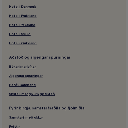
Hotel i Danmork
Hotel i Frakkland
Hotel i Yskaland
Hotel i Svi Jo
Hotel i Grikkland
Aðstoð og algengar spurningar
Bókanirnar þínar
Algengar spurningar
Hafðu samband
Skrifa umsögn um gististað
Fyrir birgja, samstarfsaðila og fjölmiðla
Samstarf með okkur
Fréttir