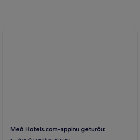
Með Hotels.com-appinu geturðu:
Sparaðu á völdum hótelum