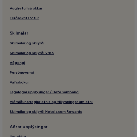
Auglýstu hjá okkur
Ferðaskrifstofur
Skilmálar
Skilmálar og skilyrði
Skilmálar og skilyrði Vrbo
Aðgengi
Persónuvernd
Vafrakökur
Lagalegar upplýsingar / Hafa samband
Viðmiðunarreglur efnis og tilkynningar um efni
Skilmálar og skilyrði Hotels.com Rewards
Aðrar upplýsingar
Um okkur