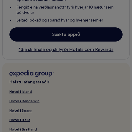
Fengið eina verðlaunanótt* fyrir hverjar 10 nætur sem
þú dvelur
Leitað, bókað og sparað hvar og hvenær sem er
Sæktu appið
*Sjá skilmála og skilyrði Hotels.com Rewards
Helstu áfangastaðir
Hotel i Island
Hotel i Bandarikin
Hotel i Spann
Hotel i Italia
Hotel i Bretland