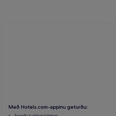
Með Hotels.com-appinu geturðu:
Sparaðu á völdum hótelum