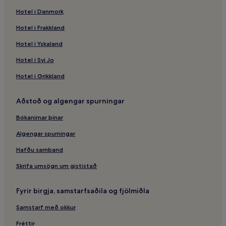
Hotel i Danmork
Hotel i Frakkland
Hotel i Yskaland
Hotel i Svi Jo
Hotel i Grikkland
Aðstoð og algengar spurningar
Bókanirnar þínar
Algengar spurningar
Hafðu samband
Skrifa umsögn um gististað
Fyrir birgja, samstarfsaðila og fjölmiðla
Samstarf með okkur
Fréttir