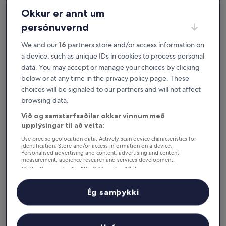
svo þú getir fundið það sem hentar þér best. Okkur finnst
ekki nóg að þú
Okkur er annt um
finnir stað sem þér líkar við. Við viljum að þú elskir hann.
persónuvernd
Í boði á iOS og Android
We and our
16
partners store and/or access information on
a device, such as unique IDs in cookies to process personal
data. You may accept or manage your choices by clicking
below or at any time in the privacy policy page. These
choices will be signaled to our partners and will not affect
browsing data.
Við og samstarfsaðilar okkar vinnum með
upplýsingar til að veita:
Use precise geolocation data. Actively scan device characteristics for
identification. Store and/or access information on a device.
Personalised advertising and content, advertising and content
measurement, audience research and services development.
Ástæður til að sækja appið okkar
Listi yfir samstarfsaðila (þjónustuaðila)
Ég samþykki
Sparaðu enn meira