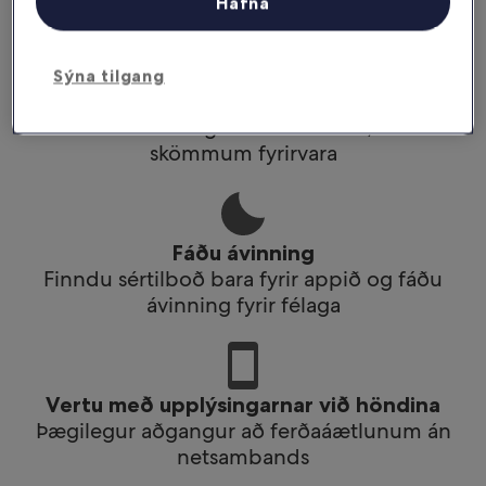
Fáðu afslátt af völdum hótelum í appinu
Hafna
Sýna tilgang
Skipuleggðu ferðir á faraldsfæti
Bókaðu hvar og hvenær sem er, með
skömmum fyrirvara
Fáðu ávinning
Finndu sértilboð bara fyrir appið og fáðu
ávinning fyrir félaga
Vertu með upplýsingarnar við höndina
Þægilegur aðgangur að ferðaáætlunum án
netsambands