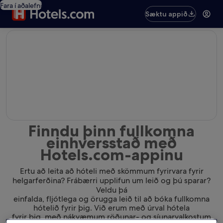
Fara í aðalefni
Sæktu appið
editorial
Finndu þinn fullkomna
einhversstað með
Hotels.com-appinu
Ertu að leita að hóteli með skömmum fyrirvara fyrir
helgarferðina? Frábærri upplifun um leið og þú sparar?
Veldu þá
einfalda, fljótlega og örugga leið til að bóka fullkomna
hótelið fyrir þig. Við erum með úrval hótela
fyrir þig, með nákvæmum röðunar- og síunarvalkostum