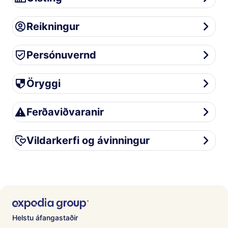
Reikningur
Reikningur
Persónuvernd
Persónuvernd
Öryggi
Öryggi
Ferðaviðvaranir
Ferðaviðvaranir
Vildarkerfi og ávinningur
Vildarkerfi og ávinningur
Helstu áfangastaðir