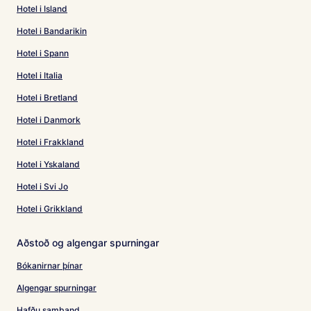
Hotel i Island
Hotel i Bandarikin
Hotel i Spann
Hotel i Italia
Hotel i Bretland
Hotel i Danmork
Hotel i Frakkland
Hotel i Yskaland
Hotel i Svi Jo
Hotel i Grikkland
Aðstoð og algengar spurningar
Bókanirnar þínar
Algengar spurningar
Hafðu samband