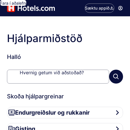
Fara í aðalefni
Sæktu appið
Hjálparmiðstöð
Halló
Hvernig getum við aðstoðað?
Skoða hjálpargreinar
Endurgreiðslur og rukkanir
Endurgreiðslur og rukkanir
Gisting
Gisting