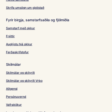
Skrifa umsögn um gististað
Fyrir birgja, samstarfsaðila og fjölmiðla
Samstarf með okkur
Fréttir
Auglýstu hjá okkur
Ferðaskrifstofur
Skilmálar
Skilmálar og skilyrði
Skilmálar og skilyrði Vrbo
Aðgengi
Persónuvernd
Vafrakökur