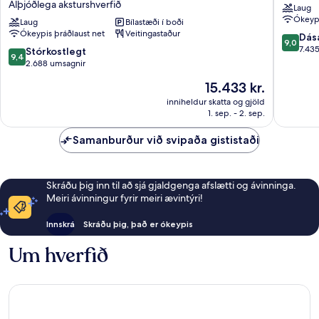
Alþjóðlega aksturshverfið
Laug
Resort
Beach
Ókeypi
-
Laug
Bílastæði í boði
Resort
Ókeypis þráðlaust net
Veitingastaður
Surfside
Florida
9.0
Dás
9,0
Inn
Center
af
7.43
9.4
Stórkostlegt
9,4
and
10,
af
2.688 umsagnir
Suites
Dásamle
10,
Verðið
15.433 kr.
Alþjóðlega
7.435
Stórkostlegt,
er
aksturshverfið
umsagni
2.688
inniheldur skatta og gjöld
15.433 kr.
1. sep. - 2. sep.
umsagnir
Samanburður við svipaða gististaði
Skráðu þig inn til að sjá gjaldgenga afslætti og ávinninga.
Meiri ávinningur fyrir meiri ævintýri!
Innskrá
Skráðu þig, það er ókeypis
Um hverfið