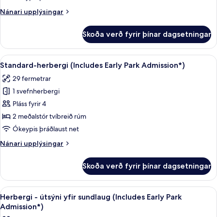
Nánari
Nánari upplýsingar
upplýsingar
fyrir
Skoða verð fyrir þínar dagsetningar
Standard
Room
With
Skoða
Útsýni úr herberginu
5
Two
Standard-herbergi (Includes Early Park Admission*)
allar
Queen
29 fermetrar
Beds
myndir
1 svefnherbergi
fyrir
Standard-
Pláss fyrir 4
herbergi
2 meðalstór tvíbreið rúm
(Includes
Ókeypis þráðlaust net
Early
Nánari
Nánari upplýsingar
Park
upplýsingar
Admission*)
fyrir
Skoða verð fyrir þínar dagsetningar
Standard-
herbergi
(Includes
Skoða
Útsýni úr herberginu
5
Early
Herbergi - útsýni yfir sundlaug (Includes Early Park
allar
Park
Admission*)
Admission*)
myndir