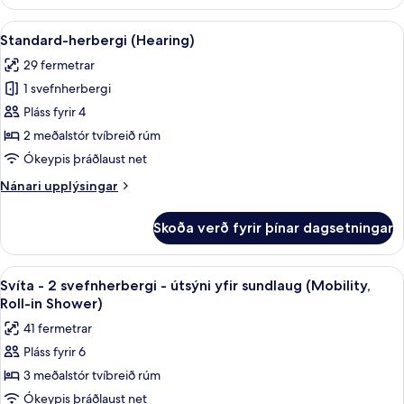
-
2
Skoða
Öryggishólf í herbergi, skrifborð, vinn
6
svefnherbergi
Standard-herbergi (Hearing)
allar
(Hearing)
29 fermetrar
myndir
1 svefnherbergi
fyrir
Standard-
Pláss fyrir 4
herbergi
2 meðalstór tvíbreið rúm
(Hearing)
Ókeypis þráðlaust net
Nánari
Nánari upplýsingar
upplýsingar
fyrir
Skoða verð fyrir þínar dagsetningar
Standard-
herbergi
(Hearing)
Skoða
Öryggishólf í herbergi, skrifborð, vinn
8
Svíta - 2 svefnherbergi - útsýni yfir sundlaug (Mobility,
allar
Roll-in Shower)
myndir
41 fermetrar
fyrir
Pláss fyrir 6
Svíta
3 meðalstór tvíbreið rúm
-
2
Ókeypis þráðlaust net