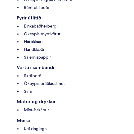
Rúmföt í boði
Fyrir útlitið
Einkabaðherbergi
Ókeypis snyrtivörur
Hárblásari
Handklæði
Salernispappír
Vertu í sambandi
Skrifborð
Ókeypis þráðlaust net
Sími
Matur og drykkur
Míní-ísskápur
Meira
Þrif daglega