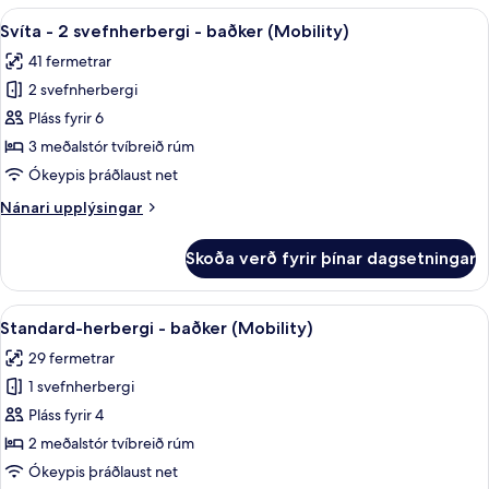
sundlaug
2
Skoða
Öryggishólf í herbergi, skrifborð, vinn
7
(Mobility,
svefnherbergi
Svíta - 2 svefnherbergi - baðker (Mobility)
allar
-
Bathtub)
41 fermetrar
útsýni
myndir
yfir
2 svefnherbergi
fyrir
sundlaug
Svíta
Pláss fyrir 6
(Mobility,
-
Bathtub)
3 meðalstór tvíbreið rúm
2
Ókeypis þráðlaust net
svefnherbergi
Nánari
Nánari upplýsingar
-
upplýsingar
baðker
fyrir
Skoða verð fyrir þínar dagsetningar
Svíta
(Mobility)
-
2
Skoða
Öryggishólf í herbergi, skrifborð, vinn
6
svefnherbergi
Standard-herbergi - baðker (Mobility)
allar
-
29 fermetrar
baðker
myndir
(Mobility)
1 svefnherbergi
fyrir
Standard-
Pláss fyrir 4
herbergi
2 meðalstór tvíbreið rúm
-
Ókeypis þráðlaust net