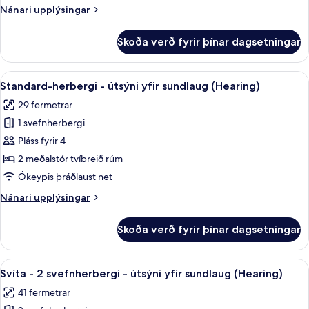
baðker
Nánari
Nánari upplýsingar
(Mobility)
upplýsingar
fyrir
Skoða verð fyrir þínar dagsetningar
Standard-
herbergi
-
Skoða
Öryggishólf í herbergi, skrifborð, vinn
6
baðker
Standard-herbergi - útsýni yfir sundlaug (Hearing)
allar
(Mobility)
29 fermetrar
myndir
1 svefnherbergi
fyrir
Standard-
Pláss fyrir 4
herbergi
2 meðalstór tvíbreið rúm
-
Ókeypis þráðlaust net
útsýni
Nánari
Nánari upplýsingar
yfir
upplýsingar
sundlaug
fyrir
Skoða verð fyrir þínar dagsetningar
Standard-
(Hearing)
herbergi
-
Skoða
Öryggishólf í herbergi, skrifborð, vinn
9
útsýni
Svíta - 2 svefnherbergi - útsýni yfir sundlaug (Hearing)
allar
yfir
41 fermetrar
sundlaug
myndir
(Hearing)