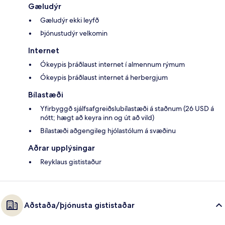
Gæludýr
Gæludýr ekki leyfð
Þjónustudýr velkomin
Internet
Ókeypis þráðlaust internet í almennum rýmum
Ókeypis þráðlaust internet á herbergjum
Bílastæði
Yfirbyggð sjálfsafgreiðslubílastæði á staðnum (26 USD á
nótt; hægt að keyra inn og út að vild)
Bílastæði aðgengileg hjólastólum á svæðinu
Aðrar upplýsingar
Reyklaus gististaður
Aðstaða/þjónusta gististaðar