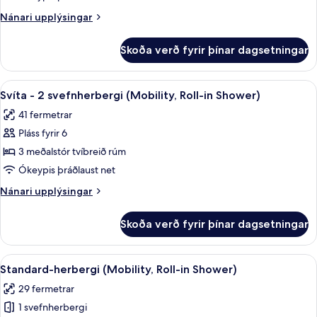
svefnherbergi
Nánari
Nánari upplýsingar
-
upplýsingar
fyrir
útsýni
Skoða verð fyrir þínar dagsetningar
Svíta
yfir
-
sundlaug
2
Skoða
Öryggishólf í herbergi, skrifborð, vinn
7
(Mobility,
svefnherbergi
Svíta - 2 svefnherbergi (Mobility, Roll-in Shower)
allar
-
Roll-
41 fermetrar
útsýni
myndir
in
yfir
Pláss fyrir 6
fyrir
Shower)
sundlaug
Svíta
3 meðalstór tvíbreið rúm
(Mobility,
-
Roll-
Ókeypis þráðlaust net
in
2
Nánari
Nánari upplýsingar
Shower)
svefnherbergi
upplýsingar
(Mobility,
fyrir
Skoða verð fyrir þínar dagsetningar
Svíta
Roll-
-
in
2
Skoða
Öryggishólf í herbergi, skrifborð, vinn
Shower)
6
svefnherbergi
Standard-herbergi (Mobility, Roll-in Shower)
allar
(Mobility,
29 fermetrar
Roll-
myndir
in
1 svefnherbergi
fyrir