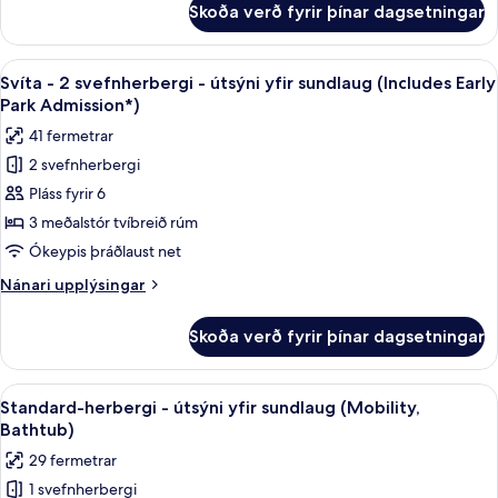
Skoða verð fyrir þínar dagsetningar
Svíta
Park
-
Admission*)
2
Skoða
Öryggishólf í herbergi, skrifborð, vinn
8
svefnherbergi
Svíta - 2 svefnherbergi - útsýni yfir sundlaug (Includes Early
allar
(Includes
Park Admission*)
Early
myndir
41 fermetrar
Park
fyrir
Admission*)
2 svefnherbergi
Svíta
Pláss fyrir 6
-
2
3 meðalstór tvíbreið rúm
svefnherbergi
Ókeypis þráðlaust net
-
Nánari
Nánari upplýsingar
útsýni
upplýsingar
yfir
fyrir
Skoða verð fyrir þínar dagsetningar
Svíta
sundlaug
-
(Includes
2
Skoða
Öryggishólf í herbergi, skrifborð, vinn
Early
6
svefnherbergi
Standard-herbergi - útsýni yfir sundlaug (Mobility,
allar
-
Park
Bathtub)
útsýni
myndir
Admission*)
29 fermetrar
yfir
fyrir
sundlaug
1 svefnherbergi
Standard-