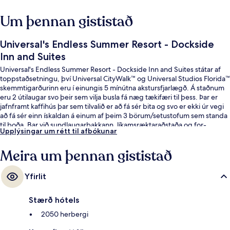
Um þennan gististað
Universal's Endless Summer Resort - Dockside
Inn and Suites
Universal's Endless Summer Resort - Dockside Inn and Suites státar af
toppstaðsetningu, því Universal CityWalk™ og Universal Studios Florida™
skemmtigarðurinn eru í einungis 5 mínútna akstursfjarlægð. Á staðnum
eru 2 útilaugar svo þeir sem vilja busla fá næg tækifæri til þess. Þar er
jafnframt kaffihús þar sem tilvalið er að fá sér bita og svo er ekki úr vegi
að fá sér einn ískaldan á einum af þeim 3 börum/setustofum sem standa
til boða. Bar við sundlaugarbakkann, líkamsræktaraðstaða og for-
Upplýsingar um rétt til afbókunar
aðgangur að skemmtigarði eru einnig á staðnum. Meðal þess sem
ferðamenn sem hafa heimsótt staðinn eru sérstaklega ánægðir með eru
Meira um þennan gististað
sundlaugin og hjálpsamt starfsfólk.
Yfirlit
Stærð hótels
2050 herbergi