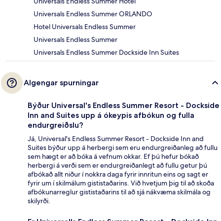
Universals Endless Summer Hotel
Universals Endless Summer ORLANDO
Hotel Universals Endless Summer
Universals Endless Summer
Universals Endless Summer Dockside Inn Suites
Algengar spurningar
Býður Universal's Endless Summer Resort - Dockside
Inn and Suites upp á ókeypis afbókun og fulla
endurgreiðslu?
Já, Universal's Endless Summer Resort - Dockside Inn and
Suites býður upp á herbergi sem eru endurgreiðanleg að fullu
sem hægt er að bóka á vefnum okkar. Ef þú hefur bókað
herbergi á verði sem er endurgreiðanlegt að fullu getur þú
afbókað allt niður í nokkra daga fyrir innritun eins og sagt er
fyrir um í skilmálum gististaðarins. Við hvetjum þig til að skoða
afbókunarreglur gististaðarins til að sjá nákvæma skilmála og
skilyrði.