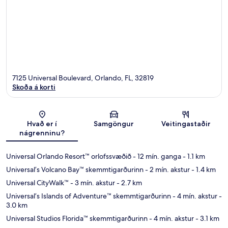
7125 Universal Boulevard, Orlando, FL, 32819
Skoða á korti
Kort
Hvað er í
Samgöngur
Veitingastaðir
nágrenninu?
Universal Orlando Resort™ orlofssvæðið
- 12 mín. ganga
- 1.1 km
Universal’s Volcano Bay™ skemmtigarðurinn
- 2 mín. akstur
- 1.4 km
Universal CityWalk™
- 3 mín. akstur
- 2.7 km
Universal’s Islands of Adventure™ skemmtigarðurinn
- 4 mín. akstur
-
3.0 km
Universal Studios Florida™ skemmtigarðurinn
- 4 mín. akstur
- 3.1 km