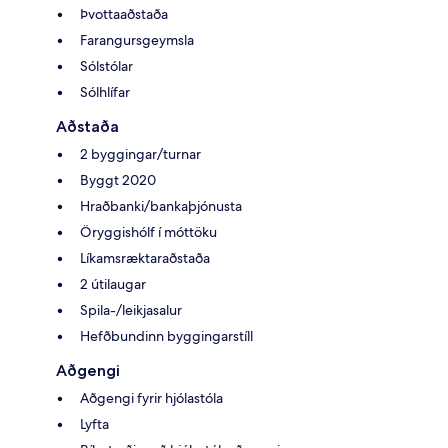
Þvottaaðstaða
Farangursgeymsla
Sólstólar
Sólhlífar
Aðstaða
2 byggingar/turnar
Byggt 2020
Hraðbanki/bankaþjónusta
Öryggishólf í móttöku
Líkamsræktaraðstaða
2 útilaugar
Spila-/leikjasalur
Hefðbundinn byggingarstíll
Aðgengi
Aðgengi fyrir hjólastóla
Lyfta