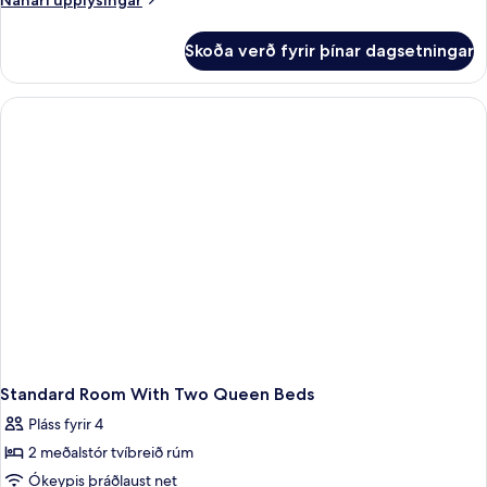
Nánari upplýsingar
Suite
upplýsingar
fyrir
Skoða verð fyrir þínar dagsetningar
Two-
Bedroom
Suite
Standard Room With Two Queen Beds
Pláss fyrir 4
2 meðalstór tvíbreið rúm
Ókeypis þráðlaust net