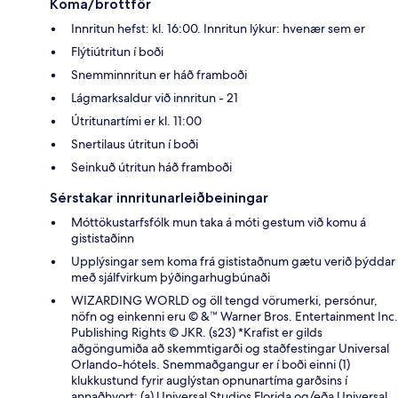
Koma/brottför
Innritun hefst: kl. 16:00. Innritun lýkur: hvenær sem er
Flýtiútritun í boði
Snemminnritun er háð framboði
Lágmarksaldur við innritun - 21
Útritunartími er kl. 11:00
Snertilaus útritun í boði
Seinkuð útritun háð framboði
Sérstakar innritunarleiðbeiningar
Móttökustarfsfólk mun taka á móti gestum við komu á
gististaðinn
Upplýsingar sem koma frá gististaðnum gætu verið þýddar
með sjálfvirkum þýðingarhugbúnaði
WIZARDING WORLD og öll tengd vörumerki, persónur,
nöfn og einkenni eru © &™ Warner Bros. Entertainment Inc.
Publishing Rights © JKR. (s23) *Krafist er gilds
aðgöngumiða að skemmtigarði og staðfestingar Universal
Orlando-hótels. Snemmaðgangur er í boði einni (1)
klukkustund fyrir auglýstan opnunartíma garðsins í
annaðhvort: (a) Universal Studios Florida og/eða Universal