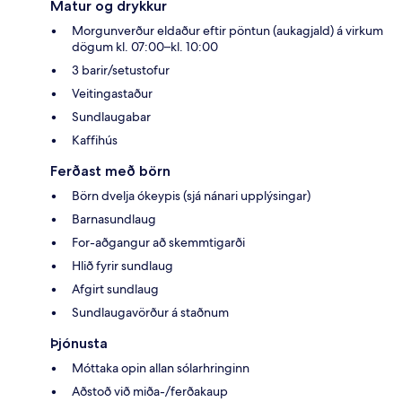
Matur og drykkur
Morgunverður eldaður eftir pöntun (aukagjald) á virkum
dögum kl. 07:00–kl. 10:00
3 barir/setustofur
Veitingastaður
Sundlaugabar
Kaffihús
Ferðast með börn
Börn dvelja ókeypis (sjá nánari upplýsingar)
Barnasundlaug
For-aðgangur að skemmtigarði
Hlið fyrir sundlaug
Afgirt sundlaug
Sundlaugavörður á staðnum
Þjónusta
Móttaka opin allan sólarhringinn
Aðstoð við miða-/ferðakaup