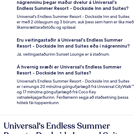
nágrenninu þegar maður dvelur á Universal's
Endless Summer Resort - Dockside Inn and Suites?
Universal's Endless Summer Resort - Dockside Inn and Suites
er með 2 útilaugum og 3 börum, auk þess sem hann er lika með
líkamsræktaraðstöðu og spilasal.
Eru veitingastaðir á Universal's Endless Summer
Resort - Dockside Inn and Suites eða í nágrenninu?
Já, veitingastaðurinn Sunset Lounge er á staðnum.
Á hvernig svæði er Universal's Endless Summer
Resort - Dockside Inn and Suites?
Universal's Endless Summer Resort - Dockside Inn and Suites
er í einungis 20 mínútna göngufjarlægð frá Universal CityWalk™
og 17 mínútna göngufjarlægð frá Coco Key
vatnaleikjagarðurinn. Ferðamenn segja að staðsetning þessa
hótels fái toppeinkunn.
Universal's Endless Summer
Umsagnir