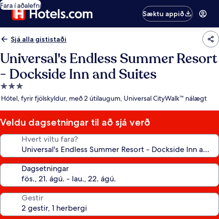
Fara í aðalefni
Sæktu appið
Sjá alla gististaði
Universal's Endless Summer Resort
- Dockside Inn and Suites
3.0
stjörnu
Hótel, fyrir fjölskyldur, með 2 útilaugum, Universal CityWalk™ nálægt
gististaður
Veldu dagsetningar til að sjá verð
Hvert viltu fara?
Dagsetningar
Gestir