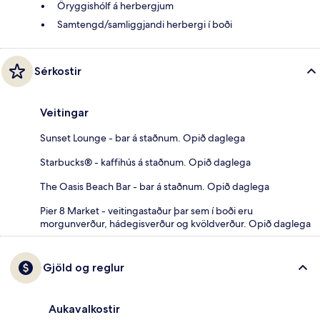
Öryggishólf á herbergjum
Samtengd/samliggjandi herbergi í boði
Sérkostir
Veitingar
Sunset Lounge - bar á staðnum. Opið daglega
Starbucks® - kaffihús á staðnum. Opið daglega
The Oasis Beach Bar - bar á staðnum. Opið daglega
Pier 8 Market - veitingastaður þar sem í boði eru
morgunverður, hádegisverður og kvöldverður. Opið daglega
Gjöld og reglur
Aukavalkostir