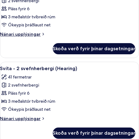
2 svefnherbergi
fyrir
Svíta
Pláss fyrir 6
-
3 meðalstór tvíbreið rúm
2
Ókeypis þráðlaust net
svefnherbergi
Nánari
Nánari upplýsingar
-
upplýsingar
útsýni
fyrir
Skoða verð fyrir þínar dagsetningar
Svíta
yfir
-
sundlaug
2
Skoða
Öryggishólf í herbergi, skrifborð, vinn
(Hearing)
6
svefnherbergi
Svíta - 2 svefnherbergi (Hearing)
allar
-
41 fermetrar
útsýni
myndir
yfir
2 svefnherbergi
fyrir
sundlaug
Svíta
Pláss fyrir 6
(Hearing)
-
3 meðalstór tvíbreið rúm
2
Ókeypis þráðlaust net
svefnherbergi
Nánari
Nánari upplýsingar
(Hearing)
upplýsingar
fyrir
Skoða verð fyrir þínar dagsetningar
Svíta