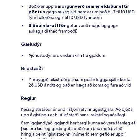
Boðið er upp á
morgunverð sem er eldaður eftir
pöntun
gegn aukagjaldi sem er um það bil 7 til 10 USD
fyrir fullorðna og 7 til 10 USD fyrir börn
Síðbúin brottför
getur verið möguleg gegn
aukagjaldi (háð framboði)
Gæludýr
Þjónustudýr eru undanskilin frá gjöldum
Bílastæði
Yfirbyggð bílastæði þar sem gestir leggja sjálfir kosta
26 USD á nótt og það er hægt að koma og fara að vild
Reglur
Þessi gististaður er undir stjórn atvinnugestgjafa. Að bjóða
upp á gistingu er hluti af starfi hans, rekstri og aðalfagi.
Samliggjandi/aðliggjandi herbergi kunna að vera fáanleg ef
þau eru laus og gestir geta beðið um þau með því að
hringja beint í gististaðinn í númerið sem gefið er upp í