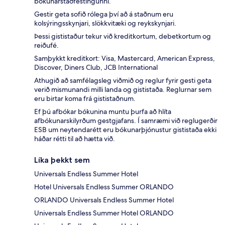
bókunarstaðfestingunni.
Gestir geta sofið rólega því að á staðnum eru
kolsýringsskynjari, slökkvitæki og reykskynjari.
Þessi gististaður tekur við kreditkortum, debetkortum og
reiðufé.
Samþykkt kreditkort: Visa, Mastercard, American Express,
Discover, Diners Club, JCB International
Athugið að samfélagsleg viðmið og reglur fyrir gesti geta
verið mismunandi milli landa og gististaða. Reglurnar sem
eru birtar koma frá gististaðnum.
Ef þú afbókar bókunina muntu þurfa að hlíta
afbókunarskilyrðum gestgjafans. Í samræmi við reglugerðir
ESB um neytendarétt eru bókunarþjónustur gististaða ekki
háðar rétti til að hætta við.
Líka þekkt sem
Universals Endless Summer Hotel
Hotel Universals Endless Summer ORLANDO
ORLANDO Universals Endless Summer Hotel
Universals Endless Summer Hotel ORLANDO