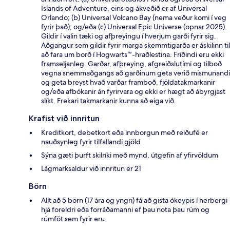
Islands of Adventure, eins og ákveðið er af Universal
Orlando; (b) Universal Volcano Bay (nema veður komi í veg
fyrir það); og/eða (c) Universal Epic Universe (opnar 2025).
Gildir í valin tæki og afþreyingu í hverjum garði fyrir sig.
Aðgangur sem gildir fyrir marga skemmtigarða er áskilinn til
að fara um borð í Hogwarts™-hraðlestina. Fríðindi eru ekki
framseljanleg. Garðar, afþreying, afgreiðslutími og tilboð
vegna snemmaðgangs að garðinum geta verið mismunandi
og geta breyst hvað varðar framboð, fjöldatakmarkanir
og/eða afbókanir án fyrirvara og ekki er hægt að ábyrgjast
slíkt. Frekari takmarkanir kunna að eiga við.
Krafist við innritun
Kreditkort, debetkort eða innborgun með reiðufé er
nauðsynleg fyrir tilfallandi gjöld
Sýna gæti þurft skilríki með mynd, útgefin af yfirvöldum
Lágmarksaldur við innritun er 21
Börn
Allt að 5 börn (17 ára og yngri) fá að gista ókeypis í herbergi
hjá foreldri eða forráðamanni ef þau nota þau rúm og
rúmföt sem fyrir eru.