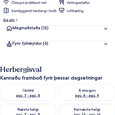
Ókeypis þráðlaust net
Veitingastaður
Samliggjandi herbergi í boði
Loftkæling
Sjá allt
Meginaðstaða
(12)
Fyrir fjölskyldur
(6)
Herbergisval
Kannaðu framboð fyrir þessar dagsetningar
Athuga framboð í kvöld ágú. 7 - ágú. 8
Athuga framboð á morgun ágú.
Í kvöld
Á morgun
ágú. 7 - ágú. 8
ágú. 8 - ágú. 9
Athuga framboð næstu helgi ágú. 7 - ágú. 9
Athuga framboð þarnæstu helgi
Næsta helgi
Þarnæsta helgi
ágú. 7 - ágú. 9
ágú. 14 - ágú. 16