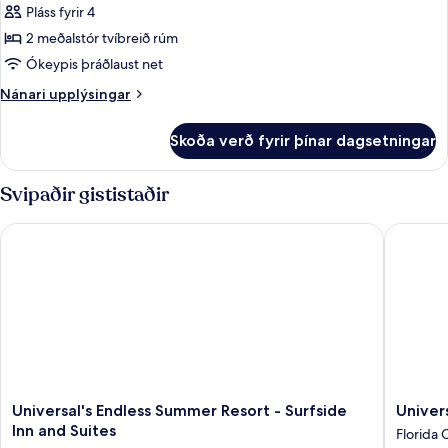
Shower)
Standard-
Pláss fyrir 4
herbergi
2 meðalstór tvíbreið rúm
(Mobility,
Ókeypis þráðlaust net
Roll-
Nánari
Nánari upplýsingar
in
upplýsingar
Shower)
fyrir
Skoða verð fyrir þínar dagsetningar
Standard-
herbergi
(Mobility,
Svipaðir gististaðir
Roll-
in
Universal's Endless Summer Resort - Surfside Inn and Suites
Universa
Shower)
Universal's
Universa
Universal's Endless Summer Resort - Surfside
Univer
Endless
Cabana
Inn and Suites
Florida 
Summer
Bay