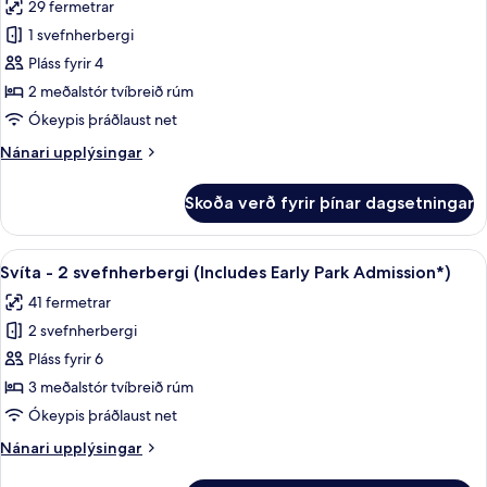
29 fermetrar
fyrir
1 svefnherbergi
Herbergi
Pláss fyrir 4
-
útsýni
2 meðalstór tvíbreið rúm
yfir
Ókeypis þráðlaust net
sundlaug
Nánari
Nánari upplýsingar
(Includes
upplýsingar
Early
fyrir
Skoða verð fyrir þínar dagsetningar
Herbergi
Park
-
Admission*)
útsýni
Skoða
Öryggishólf í herbergi, skrifborð, vinn
7
yfir
Svíta - 2 svefnherbergi (Includes Early Park Admission*)
allar
sundlaug
41 fermetrar
(Includes
myndir
Early
2 svefnherbergi
fyrir
Park
Svíta
Pláss fyrir 6
Admission*)
-
3 meðalstór tvíbreið rúm
2
Ókeypis þráðlaust net
svefnherbergi
Nánari
Nánari upplýsingar
(Includes
upplýsingar
Early
fyrir