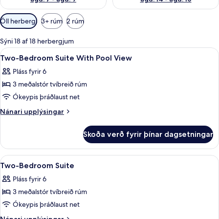
Síur
Öll herbergi
3+ rúm
2 rúm
í
boði
Sýni 18 af 18 herbergjum
fyrir
Skoða
Öryggishólf í herbergi, skrifborð, vinn
2
Two-Bedroom Suite With Pool View
herbergi
allar
Pláss fyrir 6
myndir
3 meðalstór tvíbreið rúm
fyrir
Two-
Ókeypis þráðlaust net
Bedroom
Nánari
Nánari upplýsingar
Suite
upplýsingar
fyrir
With
Skoða verð fyrir þínar dagsetningar
Two-
Pool
Bedroom
View
Suite
Skoða
Öryggishólf í herbergi, skrifborð, vinn
2
With
Two-Bedroom Suite
allar
Pool
Pláss fyrir 6
View
myndir
3 meðalstór tvíbreið rúm
fyrir
Two-
Ókeypis þráðlaust net
Bedroom
Nánari