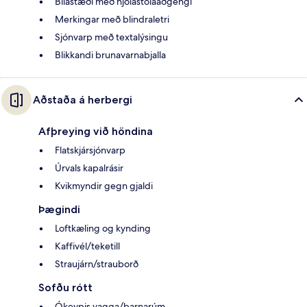
Bílastæði með hjólastólaaðgengi
Merkingar með blindraletri
Sjónvarp með textalýsingu
Blikkandi brunavarnabjalla
Aðstaða á herbergi
Afþreying við höndina
Flatskjársjónvarp
Úrvals kapalrásir
Kvikmyndir gegn gjaldi
Þægindi
Loftkæling og kynding
Kaffivél/teketill
Straujárn/strauborð
Sofðu rótt
Ókeypis vagga/barnarúm