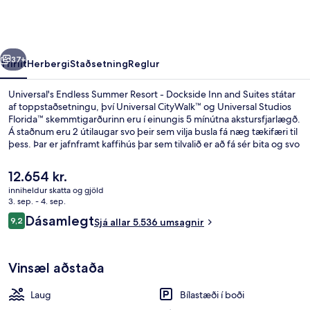
Resort
-
Dockside
rra
Næsta
Inn
37+
Yfirlit
Herbergi
Staðsetning
Reglur
and
Universal's Endless Summer Resort - Dockside Inn and Suites státar
Suites
af toppstaðsetningu, því Universal CityWalk™ og Universal Studios
Florida™ skemmtigarðurinn eru í einungis 5 mínútna akstursfjarlægð.
Á staðnum eru 2 útilaugar svo þeir sem vilja busla fá næg tækifæri til
þess. Þar er jafnframt kaffihús þar sem tilvalið er að fá sér bita og svo
er ekki úr vegi að fá sér einn ískaldan á einum af þeim 3
börum/setustofum sem standa til boða. Bar við sundlaugarbakkann,
Núverandi
12.654 kr.
líkamsræktaraðstaða og for-aðgangur að skemmtigarði eru einnig á
verð
inniheldur skatta og gjöld
staðnum. Meðal þess sem ferðamenn sem hafa heimsótt staðinn eru
er
3. sep. - 4. sep.
sérstaklega ánægðir með eru sundlaugin og hjálpsamt starfsfólk.
2 útilaugar, sólhlífar, sólstólar
12.654 kr.
Umsagnir
Dásamlegt
9,2
Sjá allar 5.536 umsagnir
9,2 af 10
Vinsæl aðstaða
Laug
Bílastæði í boði