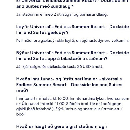
Er Universal's Endless Summer Resort - Dockside Inn
and Suites með sundlaug?
Já, staðurinn er með 2 útilaugar og barnasundlaug.
Leyfir Universal's Endless Summer Resort - Dockside
Inn and Suites gæludýr?
Því miður eru gæludýr ekki leyfð, en þjónustudýr eru velkomin.
Býður Universal's Endless Summer Resort - Dockside
Inn and Suites upp á bílastæði á staðnum?
Já. Sjálfsafgreiðslubílastæði kosta 26 USD á nótt.
Hvaða innritunar- og útritunartíma er Universal's
Endless Summer Resort - Dockside Inn and Suites
með?
Innritunartími hefst: kl. 16:00. Innritunartíma lýkur: hvenær sem
er. Útritunartími er kl. 11:00. Síðbúin brottför er í boði gegn
gjaldi (háð framboði). Flýti-útritun og snertilaus útritun eru í
boði.
Hvað er hægt að gera á gististaðnum og í