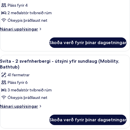
(Includes
Pláss fyrir 4
herbergi
Early
Park
-
2 meðalstór tvíbreið rúm
Admission*)
útsýni
Ókeypis þráðlaust net
yfir
Nánari
Nánari upplýsingar
sundlaug
upplýsingar
(Mobility,
fyrir
Skoða verð fyrir þínar dagsetningar
Standard-
Bathtub)
herbergi
-
Skoða
Öryggishólf í herbergi, skrifborð, vinn
8
útsýni
Svíta - 2 svefnherbergi - útsýni yfir sundlaug (Mobility,
allar
yfir
Bathtub)
sundlaug
myndir
41 fermetrar
(Mobility,
fyrir
Bathtub)
Pláss fyrir 6
Svíta
3 meðalstór tvíbreið rúm
-
2
Ókeypis þráðlaust net
svefnherbergi
Nánari
Nánari upplýsingar
-
upplýsingar
fyrir
útsýni
Skoða verð fyrir þínar dagsetningar
Svíta
yfir
-