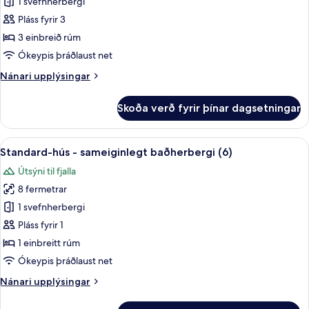
Herbergi
1 svefnherbergi
fyrir
Pláss fyrir 3
þrjá
3 einbreið rúm
-
Ókeypis þráðlaust net
sameiginlegt
Nánari
Nánari upplýsingar
baðherbergi
upplýsingar
(5)
fyrir
Skoða verð fyrir þínar dagsetningar
Herbergi
fyrir
þrjá
Skoða
Standard-hús - sameiginlegt baðherbe
3
-
Standard-hús - sameiginlegt baðherbergi (6)
allar
sameiginlegt
Útsýni til fjalla
baðherbergi
myndir
(5)
8 fermetrar
fyrir
Standard-
1 svefnherbergi
hús
Pláss fyrir 1
-
1 einbreitt rúm
sameiginlegt
Ókeypis þráðlaust net
baðherbergi
Nánari
Nánari upplýsingar
(6)
upplýsingar
fyrir