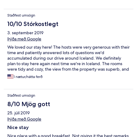
us some great information. Thank you for this wonderful
opportunity to stay in Sudafell.
Staðfest umsögn
10/10 Stórkostlegt
3. september 2019
Þýða með Google
We loved our stay here! The hosts were very generous with their
time and patiently answered lots of questions we'd
accumulated during our drive around Iceland. We definitely
plan to stay here again next time we're in Iceland. The rooms
were tidy and cozy, the view from the property was superb, and
the sheep and horses on the farm were adorable! The nearest
1 nætur/nátta ferð
town isn't far away and has several restaurants and a grocery
store.
Staðfest umsögn
8/10 Mjög gott
25. júlí 2019
Þýða með Google
Nice stay
Nice place with a good breakfast. Not giving it the best remarks