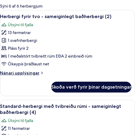
boði
Sýni 6 af 6 herbergjum
fyrir
Skoða
Herbergi fyrir tvo - sameiginlegt bað
4
Herbergi fyrir tvo - sameiginlegt baðherbergi (2)
herbergi
allar
Útsýni til fjalla
myndir
13 fermetrar
fyrir
Herbergi
1 svefnherbergi
fyrir
Pláss fyrir 2
tvo
1 meðalstórt tvíbreitt rúm EÐA 2 einbreið rúm
-
Ókeypis þráðlaust net
sameiginlegt
Nánari
Nánari upplýsingar
baðherbergi
upplýsingar
(2)
fyrir
Skoða verð fyrir þínar dagsetningar
Herbergi
fyrir
tvo
Skoða
Standard-herbergi með tvíbreiðu rúmi
4
-
Standard-herbergi með tvíbreiðu rúmi - sameiginlegt
allar
sameiginlegt
baðherbergi (4)
baðherbergi
myndir
Útsýni til fjalla
(2)
fyrir
11 fermetrar
Standard-