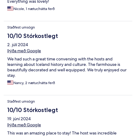
Everything was lovely!
Nicole, 1 nætur/nátta ferð
Staðfest umsögn
10/10 Stórkostlegt
2. júlí 2024
Þýða með Google
We had such a great time conversing with the hosts and
learning about Iceland history and culture. The farmhouse is
beautifully decorated and well equipped. We truly enjoyed our
stay.
Nancy, 2 nætur/nátta ferð
Staðfest umsögn
10/10 Stórkostlegt
19. júní 2024
Þýða með Google
This was an amazing place to stay! The host was incredible