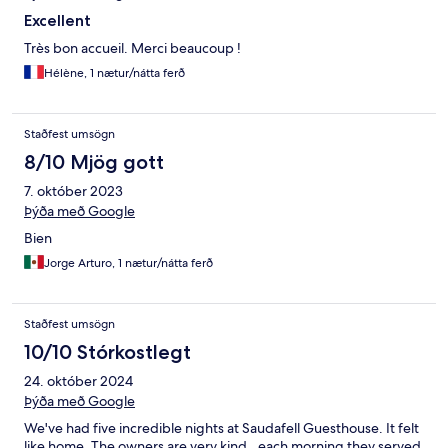
Excellent
Très bon accueil. Merci beaucoup !
Hélène, 1 nætur/nátta ferð
Staðfest umsögn
8/10 Mjög gott
7. október 2023
Þýða með Google
Bien
Jorge Arturo, 1 nætur/nátta ferð
Staðfest umsögn
10/10 Stórkostlegt
24. október 2024
Þýða með Google
We've had five incredible nights at Saudafell Guesthouse. It felt
like home. The owners are very kind., each morning they served