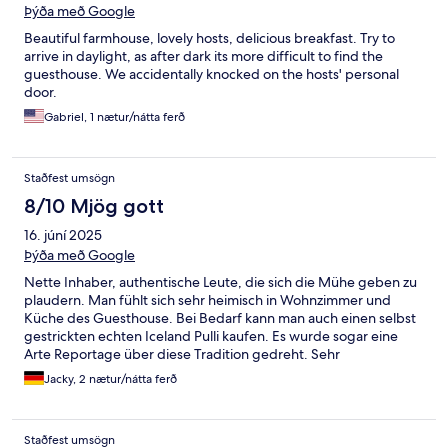
Þýða með Google
Beautiful farmhouse, lovely hosts, delicious breakfast. Try to
arrive in daylight, as after dark its more difficult to find the
guesthouse. We accidentally knocked on the hosts' personal
door.
Gabriel, 1 nætur/nátta ferð
Staðfest umsögn
8/10 Mjög gott
16. júní 2025
Þýða með Google
Nette Inhaber, authentische Leute, die sich die Mühe geben zu
plaudern. Man fühlt sich sehr heimisch in Wohnzimmer und
Küche des Guesthouse. Bei Bedarf kann man auch einen selbst
gestrickten echten Iceland Pulli kaufen. Es wurde sogar eine
Arte Reportage über diese Tradition gedreht. Sehr
empfehlenswerte Unterkunft.
Jacky, 2 nætur/nátta ferð
Staðfest umsögn