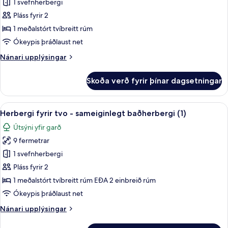
1 svefnherbergi
herbergi
með
Pláss fyrir 2
tvíbreiðu
1 meðalstórt tvíbreitt rúm
rúmi
Ókeypis þráðlaust net
-
Nánari
Nánari upplýsingar
sameiginlegt
upplýsingar
baðherbergi
fyrir
Skoða verð fyrir þínar dagsetningar
Standard-
(4)
herbergi
með
Skoða
Herbergi fyrir tvo - sameiginlegt baðh
5
tvíbreiðu
Herbergi fyrir tvo - sameiginlegt baðherbergi (1)
allar
rúmi
Útsýni yfir garð
-
myndir
sameiginlegt
9 fermetrar
fyrir
baðherbergi
Herbergi
1 svefnherbergi
(4)
fyrir
Pláss fyrir 2
tvo
1 meðalstórt tvíbreitt rúm EÐA 2 einbreið rúm
-
Ókeypis þráðlaust net
sameiginlegt
Nánari
Nánari upplýsingar
baðherbergi
upplýsingar
(1)
fyrir