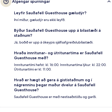
Algengar spurningar
Leyfir Sauðafell Guesthouse gæludýr?
Því miður, gæludýr eru ekki leyfð.
Býður Sauðafell Guesthouse upp á bílastæði á
staðnum?
Já, boðið er upp á ókeypis sjálfsafgreiðslubílastæði.
Hvaða innritunar- og útritunartíma er Sauðafell
Guesthouse með?
Innritunartími hefst: kl. 16:00. Innritunartíma lýkur: kl. 22:00.
Útritunartími er kl. 11:00.
Hvað er hægt að gera á gististaðnum og í
nágrenninu þegar maður dvelur á Sauðafell
Guesthouse?
Sauðafell Guesthouse er með nestisaðstöðu og garði.