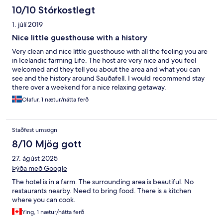
10/10 Stórkostlegt
1. júlí 2019
Nice little guesthouse with a history
Very clean and nice little guesthouse with all the feeling you are
in Icelandic farming Life. The host are very nice and you feel
welcomed and they tell you about the area and what you can
see and the history around Sauðafell. I would recommend stay
there over a weekend for a nice relaxing getaway.
Olafur, 1 nætur/nátta ferð
Staðfest umsögn
8/10 Mjög gott
27. ágúst 2025
Þýða með Google
The hotel is in a farm. The surrounding area is beautiful. No
restaurants nearby. Need to bring food. There is a kitchen
where you can cook.
Ying, 1 nætur/nátta ferð