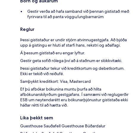
Börn og aukarúm
Gestir verða að hafa samband við þennan gististað með
fyrirvara til að panta vöggu/ungbarnarúm
Reglur
Þessi gististaður er undir stjórn atvinnugestgjafa. Að bjóða
upp á gistingu er hluti af starfi hans, rekstri og aðalfagi.
Á þessum gististað eru engar lyftur.
Gestir geta sofið rólega því að á staðnum er slökkvitæki.
Þessi gististaður tekur við kreditkortum og debetkortum.
Ekki er tekið við reiðufé.
Samþykkt kreditkort: Visa, Mastercard
Ef þú afbókar bókunina muntu þurfa að hlíta
afbókunarskilyrðum gestgjafans. Í samræmi við reglugerðir
ESB um neytendarétt eru bókunarþjónustur gististaða ekki
háðar rétti til að hætta við.
Líka þekkt sem
Guesthouse Sauðafell Guesthouse Búðardalur