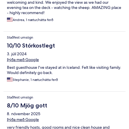
welcoming and kind. We enjoyed the view as we had our
evening tea on the deck - watching the sheep. AMAZING place
- highly recommend!
Andrea, 1 nætur/nátta ferð
Staðfest umsögn
10/10 Stórkostlegt
3. júlí 2024
Þýða með Google
Best guesthouse I've stayed at in Iceland. Felt like visiting family.
Would definitely go back.
Stephanie, 1 nætur/nátta ferð
Staðfest umsögn
8/10 Mjög gott
8. nóvember 2025
Þýða með Google
very friendly hosts, good rooms and nice clean house and