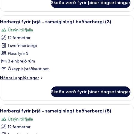
Skoða verð fyrir þínar dagsetningar
Herbergi
fyrir
tvo
Skoða
Herbergi fyrir þrjá - sameiginlegt bað
5
-
Herbergi fyrir þrjá - sameiginlegt baðherbergi (3)
allar
sameiginlegt
Útsýni til fjalla
baðherbergi
myndir
(1)
12 fermetrar
fyrir
Herbergi
1 svefnherbergi
fyrir
Pláss fyrir 3
þrjá
3 einbreið rúm
-
Ókeypis þráðlaust net
sameiginlegt
Nánari
Nánari upplýsingar
baðherbergi
upplýsingar
(3)
fyrir
Skoða verð fyrir þínar dagsetningar
Herbergi
fyrir
þrjá
Skoða
Herbergi fyrir þrjá - sameiginlegt bað
2
-
Herbergi fyrir þrjá - sameiginlegt baðherbergi (5)
allar
sameiginlegt
Útsýni til fjalla
baðherbergi
myndir
(3)
12 fermetrar
fyrir