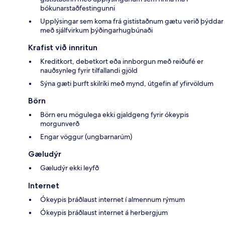
bókunarstaðfestingunni
Upplýsingar sem koma frá gististaðnum gætu verið þýddar
með sjálfvirkum þýðingarhugbúnaði
Krafist við innritun
Kreditkort, debetkort eða innborgun með reiðufé er
nauðsynleg fyrir tilfallandi gjöld
Sýna gæti þurft skilríki með mynd, útgefin af yfirvöldum
Börn
Börn eru mögulega ekki gjaldgeng fyrir ókeypis
morgunverð
Engar vöggur (ungbarnarúm)
Gæludýr
Gæludýr ekki leyfð
Internet
Ókeypis þráðlaust internet í almennum rýmum
Ókeypis þráðlaust internet á herbergjum