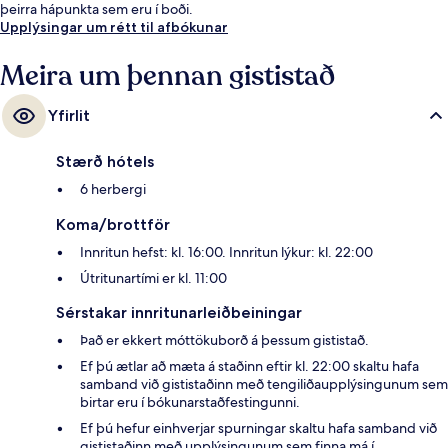
þeirra hápunkta sem eru í boði.
Upplýsingar um rétt til afbókunar
Meira um þennan gististað
Yfirlit
Stærð hótels
6 herbergi
Koma/brottför
Innritun hefst: kl. 16:00. Innritun lýkur: kl. 22:00
Útritunartími er kl. 11:00
Sérstakar innritunarleiðbeiningar
Það er ekkert móttökuborð á þessum gististað.
Ef þú ætlar að mæta á staðinn eftir kl. 22:00 skaltu hafa
samband við gististaðinn með tengiliðaupplýsingunum sem
birtar eru í bókunarstaðfestingunni.
Ef þú hefur einhverjar spurningar skaltu hafa samband við
gististaðinn með upplýsingunum sem finna má í