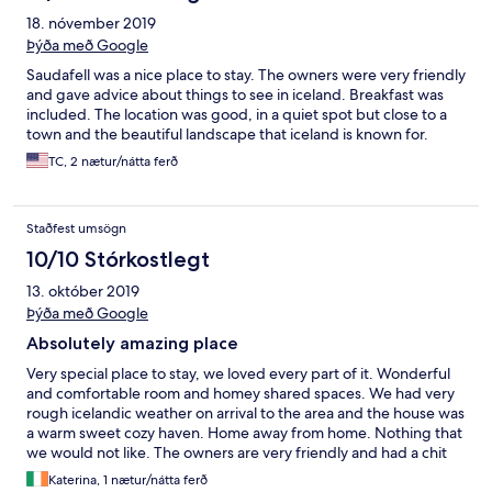
18. nóvember 2019
Þýða með Google
Saudafell was a nice place to stay. The owners were very friendly
and gave advice about things to see in iceland. Breakfast was
included. The location was good, in a quiet spot but close to a
town and the beautiful landscape that iceland is known for.
TC, 2 nætur/nátta ferð
Staðfest umsögn
10/10 Stórkostlegt
13. október 2019
Þýða með Google
Absolutely amazing place
Very special place to stay, we loved every part of it. Wonderful
and comfortable room and homey shared spaces. We had very
rough icelandic weather on arrival to the area and the house was
a warm sweet cozy haven. Home away from home. Nothing that
we would not like. The owners are very friendly and had a chit
chat with us in the morning during delicious breakfast and gave
Katerina, 1 nætur/nátta ferð