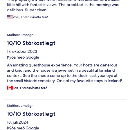
little hill with fantastic views. The breakfast in the morning was
delicious. Super clean!
Zoe, 1 nætur/nátta ferð
Staðfest umsögn
10/10 Stórkostlegt
17. október 2023
Þýða með Google
An amazing guesthouse experience. Your hosts are generous
and kind, and the house is a jewel set in a beautiful farmland
context. See the sheep come up to the deck; cast your eye at
the small historic cemetary. One of my favourite stays in Iceland!
Leif, 1 nætur/nátta ferð
Staðfest umsögn
10/10 Stórkostlegt
18. júlí 2024
Þýða með Google