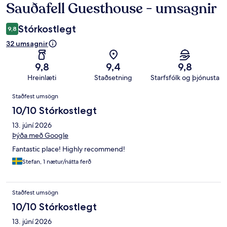
Sauðafell Guesthouse - umsagnir
Umsagnir
Stórkostlegt
9,8
32 umsagnir
9,8
9,4
9,8
Hreinlæti
Staðsetning
Starfsfólk og þjónusta
Umsagnir
Staðfest umsögn
10/10 Stórkostlegt
13. júní 2026
Þýða með Google
Fantastic place! Highly recommend!
Stefan, 1 nætur/nátta ferð
Staðfest umsögn
10/10 Stórkostlegt
13. júní 2026