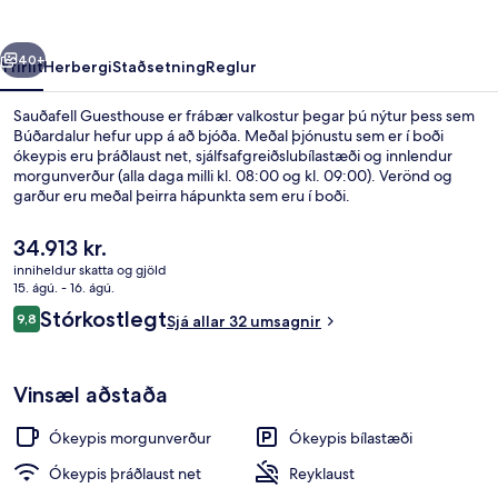
rra
Næsta
40+
Yfirlit
Herbergi
Staðsetning
Reglur
Sauðafell Guesthouse er frábær valkostur þegar þú nýtur þess sem
Búðardalur hefur upp á að bjóða. Meðal þjónustu sem er í boði
ókeypis eru þráðlaust net, sjálfsafgreiðslubílastæði og innlendur
morgunverður (alla daga milli kl. 08:00 og kl. 09:00). Verönd og
garður eru meðal þeirra hápunkta sem eru í boði.
Núverandi
34.913 kr.
verð
inniheldur skatta og gjöld
er
15. ágú. - 16. ágú.
Fyrir utan
34.913 kr.
Umsagnir
Stórkostlegt
9,8
Sjá allar 32 umsagnir
9,8 af 10
Vinsæl aðstaða
Ókeypis morgunverður
Ókeypis bílastæði
Ókeypis þráðlaust net
Reyklaust