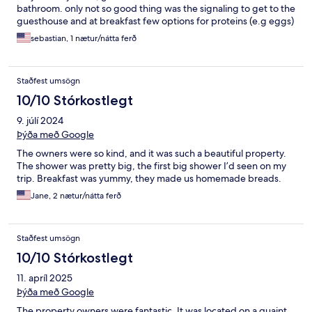
bathroom. only not so good thing was the signaling to get to the
guesthouse and at breakfast few options for proteins (e.g eggs)
sebastian, 1 nætur/nátta ferð
Staðfest umsögn
10/10 Stórkostlegt
9. júlí 2024
Þýða með Google
The owners were so kind, and it was such a beautiful property.
The shower was pretty big, the first big shower I’d seen on my
trip. Breakfast was yummy, they made us homemade breads.
Jane, 2 nætur/nátta ferð
Staðfest umsögn
10/10 Stórkostlegt
11. apríl 2025
Þýða með Google
The property owners were fantastic. It was located on a quaint