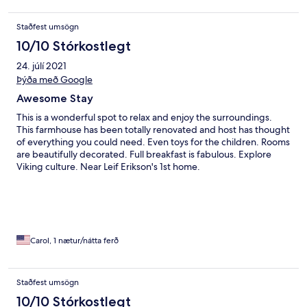
Staðfest umsögn
10/10 Stórkostlegt
24. júlí 2021
Þýða með Google
Awesome Stay
This is a wonderful spot to relax and enjoy the surroundings.
This farmhouse has been totally renovated and host has thought
of everything you could need. Even toys for the children. Rooms
are beautifully decorated. Full breakfast is fabulous. Explore
Viking culture. Near Leif Erikson's 1st home.
Carol, 1 nætur/nátta ferð
Staðfest umsögn
10/10 Stórkostlegt