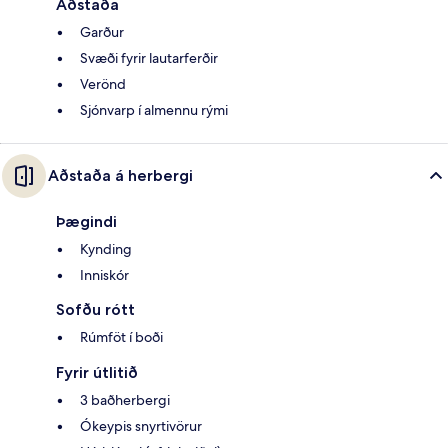
Aðstaða
Garður
Svæði fyrir lautarferðir
Verönd
Sjónvarp í almennu rými
Aðstaða á herbergi
Þægindi
Kynding
Inniskór
Sofðu rótt
Rúmföt í boði
Fyrir útlitið
3 baðherbergi
Ókeypis snyrtivörur