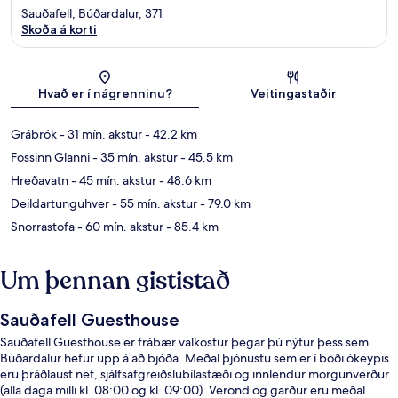
Sauðafell, Búðardalur, 371
Skoða á korti
Kort
Hvað er í nágrenninu?
Veitingastaðir
Grábrók
- 31 mín. akstur
- 42.2 km
Fossinn Glanni
- 35 mín. akstur
- 45.5 km
Hreðavatn
- 45 mín. akstur
- 48.6 km
Deildartunguhver
- 55 mín. akstur
- 79.0 km
Snorrastofa
- 60 mín. akstur
- 85.4 km
Um þennan gististað
Sauðafell Guesthouse
Sauðafell Guesthouse er frábær valkostur þegar þú nýtur þess sem
Búðardalur hefur upp á að bjóða. Meðal þjónustu sem er í boði ókeypis
eru þráðlaust net, sjálfsafgreiðslubílastæði og innlendur morgunverður
(alla daga milli kl. 08:00 og kl. 09:00). Verönd og garður eru meðal