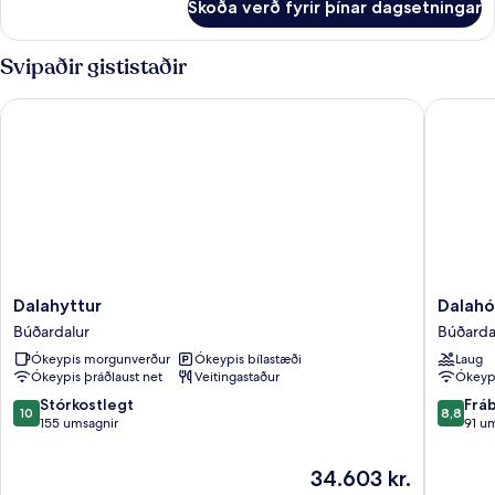
Skoða verð fyrir þínar dagsetningar
Standard-
hús
-
Svipaðir gististaðir
sameiginlegt
baðherbergi
Dalahyttur
Dalahóte
(6)
Dalahyttur
Dalahóte
Dalahyttur
Dalahó
Búðardalur
Búðarda
Búðardalur
Búðarda
Ókeypis morgunverður
Ókeypis bílastæði
Laug
Ókeypis þráðlaust net
Veitingastaður
Ókeypi
10.0
8.8
Stórkostlegt
Frá
10
8,8
af
af
155 umsagnir
91 u
10,
10,
Stórkostlegt,
Frábært
Verðið
34.603 kr.
155
91
er