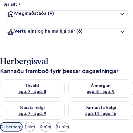
Sjá allt
Meginaðstaða
(9)
Vertu eins og heima hjá þér
(6)
Herbergisval
Kannaðu framboð fyrir þessar dagsetningar
Athuga framboð í kvöld ágú. 7 - ágú. 8
Athuga framboð á morgun ágú.
Í kvöld
Á morgun
ágú. 7 - ágú. 8
ágú. 8 - ágú. 9
Athuga framboð næstu helgi ágú. 7 - ágú. 9
Athuga framboð þarnæstu helgi
Næsta helgi
Þarnæsta helgi
ágú. 7 - ágú. 9
ágú. 14 - ágú. 16
Síur
Öll herbergi
1 rúm
2 rúm
3+ rúm
í