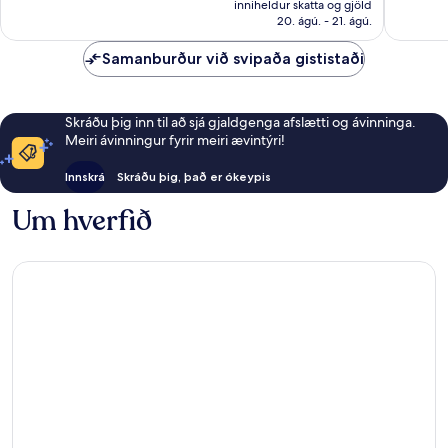
inniheldur skatta og gjöld
umsagnir
umsögn
34.603 kr.
20. ágú. - 21. ágú.
Samanburður við svipaða gististaði
Skráðu þig inn til að sjá gjaldgenga afslætti og ávinninga.
Meiri ávinningur fyrir meiri ævintýri!
Innskrá
Skráðu þig, það er ókeypis
Um hverfið