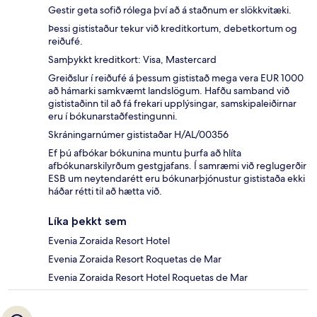
Gestir geta sofið rólega því að á staðnum er slökkvitæki.
Þessi gististaður tekur við kreditkortum, debetkortum og
reiðufé.
Samþykkt kreditkort: Visa, Mastercard
Greiðslur í reiðufé á þessum gististað mega vera EUR 1000
að hámarki samkvæmt landslögum. Hafðu samband við
gististaðinn til að fá frekari upplýsingar, samskipaleiðirnar
eru í bókunarstaðfestingunni.
Skráningarnúmer gististaðar H/AL/00356
Ef þú afbókar bókunina muntu þurfa að hlíta
afbókunarskilyrðum gestgjafans. Í samræmi við reglugerðir
ESB um neytendarétt eru bókunarþjónustur gististaða ekki
háðar rétti til að hætta við.
Líka þekkt sem
Evenia Zoraida Resort Hotel
Evenia Zoraida Resort Roquetas de Mar
Evenia Zoraida Resort Hotel Roquetas de Mar