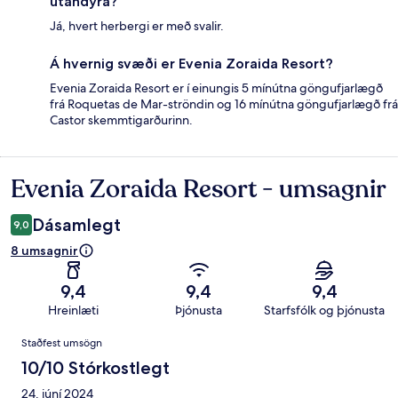
utandyra?
Já, hvert herbergi er með svalir.
Á hvernig svæði er Evenia Zoraida Resort?
Evenia Zoraida Resort er í einungis 5 mínútna göngufjarlægð
frá Roquetas de Mar-ströndin og 16 mínútna göngufjarlægð frá
Castor skemmtigarðurinn.
Evenia Zoraida Resort - umsagnir
Umsagnir
Dásamlegt
9,0
8 umsagnir
9,4
9,4
9,4
Hreinlæti
Þjónusta
Starfsfólk og þjónusta
Umsagnir
Staðfest umsögn
10/10 Stórkostlegt
24. júní 2024