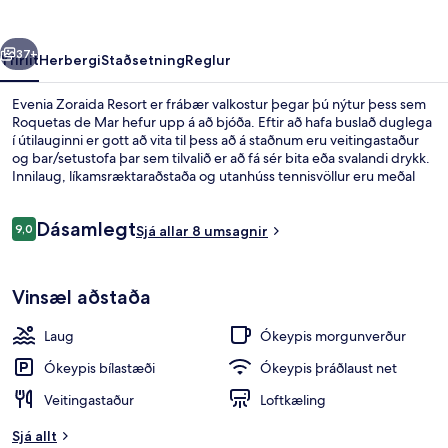
rra
Næsta
37+
Yfirlit
Herbergi
Staðsetning
Reglur
Evenia Zoraida Resort er frábær valkostur þegar þú nýtur þess sem
Roquetas de Mar hefur upp á að bjóða. Eftir að hafa buslað duglega
í útilauginni er gott að vita til þess að á staðnum eru veitingastaður
og bar/setustofa þar sem tilvalið er að fá sér bita eða svalandi drykk.
Innilaug, líkamsræktaraðstaða og utanhúss tennisvöllur eru meðal
annarra hápunkta staðarins.
Umsagnir
Dásamlegt
9,0
Sjá allar 8 umsagnir
9,0 af 10
Innilaug, útilaug, sólstólar
Vinsæl aðstaða
Laug
Ókeypis morgunverður
Ókeypis bílastæði
Ókeypis þráðlaust net
Veitingastaður
Loftkæling
Sjá allt