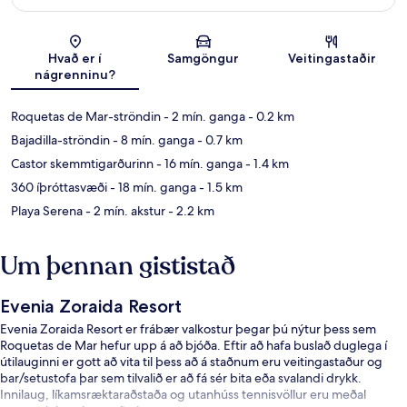
Kort
Hvað er í
Samgöngur
Veitingastaðir
nágrenninu?
Roquetas de Mar-ströndin
- 2 mín. ganga
- 0.2 km
Bajadilla-ströndin
- 8 mín. ganga
- 0.7 km
Castor skemmtigarðurinn
- 16 mín. ganga
- 1.4 km
360 íþróttasvæði
- 18 mín. ganga
- 1.5 km
Playa Serena
- 2 mín. akstur
- 2.2 km
Um þennan gististað
Evenia Zoraida Resort
Evenia Zoraida Resort er frábær valkostur þegar þú nýtur þess sem
Roquetas de Mar hefur upp á að bjóða. Eftir að hafa buslað duglega í
útilauginni er gott að vita til þess að á staðnum eru veitingastaður og
bar/setustofa þar sem tilvalið er að fá sér bita eða svalandi drykk.
Innilaug, líkamsræktaraðstaða og utanhúss tennisvöllur eru meðal