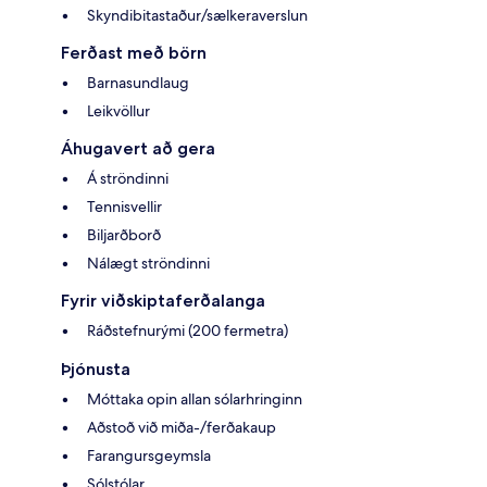
Skyndibitastaður/sælkeraverslun
Ferðast með börn
Barnasundlaug
Leikvöllur
Áhugavert að gera
Á ströndinni
Tennisvellir
Biljarðborð
Nálægt ströndinni
Fyrir viðskiptaferðalanga
Ráðstefnurými (200 fermetra)
Þjónusta
Móttaka opin allan sólarhringinn
Aðstoð við miða-/ferðakaup
Farangursgeymsla
Sólstólar