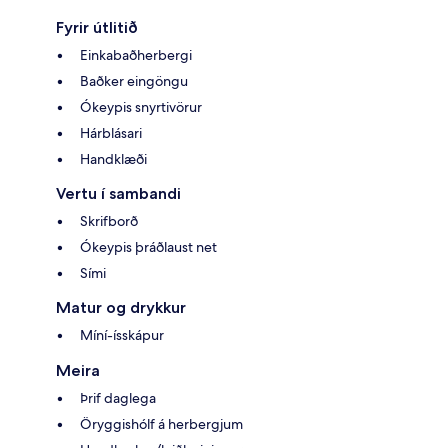
Fyrir útlitið
Einkabaðherbergi
Baðker eingöngu
Ókeypis snyrtivörur
Hárblásari
Handklæði
Vertu í sambandi
Skrifborð
Ókeypis þráðlaust net
Sími
Matur og drykkur
Míní-ísskápur
Meira
Þrif daglega
Öryggishólf á herbergjum