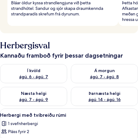
Bláar öldur kyssa strandlengjuna við þetta
Þetta hó
strandhótel. Sandur og sjór skapa draumkennda
Afkastam
strandparadís skrefum frá dyrunum.
meðan gu
hressa 
Herbergisval
Kannaðu framboð fyrir þessar dagsetningar
Athuga framboð í kvöld ágú. 6 - ágú. 7
Athuga framboð á morgun ágú.
Í kvöld
Á morgun
ágú. 6 - ágú. 7
ágú. 7 - ágú. 8
Athuga framboð næstu helgi ágú. 7 - ágú. 9
Athuga framboð þarnæstu helgi
Næsta helgi
Þarnæsta helgi
ágú. 7 - ágú. 9
ágú. 14 - ágú. 16
Skoða
Öryggishólf í herbergi, skrifborð, my
4
Herbergi með tvíbreiðu rúmi
allar
1 svefnherbergi
myndir
Pláss fyrir 2
fyrir