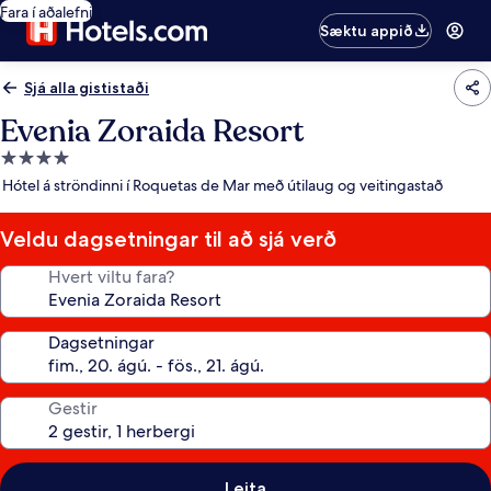
Fara í aðalefni
Sæktu appið
Sjá alla gististaði
Evenia Zoraida Resort
4.0
stjörnu
Hótel á ströndinni í Roquetas de Mar með útilaug og veitingastað
gististaður
Veldu dagsetningar til að sjá verð
Hvert viltu fara?
Dagsetningar
Gestir
Leita