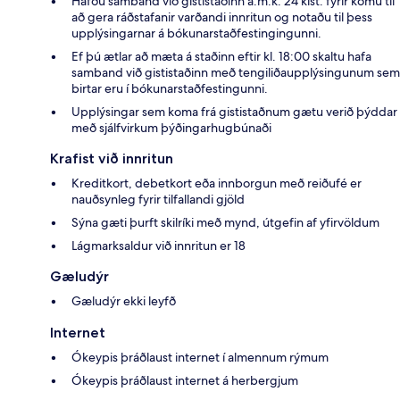
Hafðu samband við gististaðinn a.m.k. 24 klst. fyrir komu til
að gera ráðstafanir varðandi innritun og notaðu til þess
upplýsingarnar á bókunarstaðfestingingunni.
Ef þú ætlar að mæta á staðinn eftir kl. 18:00 skaltu hafa
samband við gististaðinn með tengiliðaupplýsingunum sem
birtar eru í bókunarstaðfestingunni.
Upplýsingar sem koma frá gististaðnum gætu verið þýddar
með sjálfvirkum þýðingarhugbúnaði
Krafist við innritun
Kreditkort, debetkort eða innborgun með reiðufé er
nauðsynleg fyrir tilfallandi gjöld
Sýna gæti þurft skilríki með mynd, útgefin af yfirvöldum
Lágmarksaldur við innritun er 18
Gæludýr
Gæludýr ekki leyfð
Internet
Ókeypis þráðlaust internet í almennum rýmum
Ókeypis þráðlaust internet á herbergjum