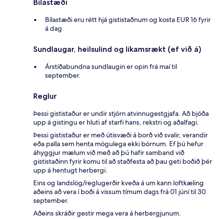
Bílastæði
Bílastæði eru rétt hjá gististaðnum og kosta EUR 16 fyrir
á dag
Sundlaugar, heilsulind og líkamsrækt (ef við á)
Árstíðabundna sundlaugin er opin frá maí til
september.
Reglur
Þessi gististaður er undir stjórn atvinnugestgjafa. Að bjóða
upp á gistingu er hluti af starfi hans, rekstri og aðalfagi.
Þessi gististaður er með útisvæði á borð við svalir, verandir
eða palla sem henta mögulega ekki börnum. Ef þú hefur
áhyggjur mælum við með að þú hafir samband við
gististaðinn fyrir komu til að staðfesta að þau geti boðið þér
upp á hentugt herbergi.
Eins og landslög/reglugerðir kveða á um kann loftkæling
aðeins að vera í boði á vissum tímum dags frá 01 júní til 30
september.
Aðeins skráðir gestir mega vera á herbergjunum.