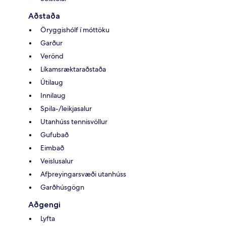
Aðstaða
Öryggishólf í móttöku
Garður
Verönd
Líkamsræktaraðstaða
Útilaug
Innilaug
Spila-/leikjasalur
Utanhúss tennisvöllur
Gufubað
Eimbað
Veislusalur
Afþreyingarsvæði utanhúss
Garðhúsgögn
Aðgengi
Lyfta