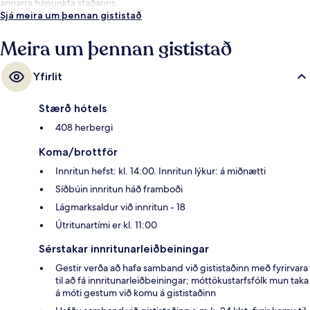
annarra hápunkta staðarins.
Sjá meira um þennan gististað
Meira um þennan gististað
Yfirlit
Stærð hótels
408 herbergi
Koma/brottför
Innritun hefst: kl. 14:00. Innritun lýkur: á miðnætti
Síðbúin innritun háð framboði
Lágmarksaldur við innritun - 18
Útritunartími er kl. 11:00
Sérstakar innritunarleiðbeiningar
Gestir verða að hafa samband við gististaðinn með fyrirvara
til að fá innritunarleiðbeiningar; móttökustarfsfólk mun taka
á móti gestum við komu á gististaðinn