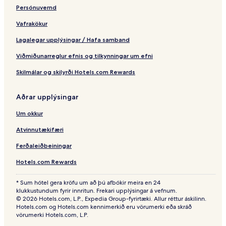
a
Persónuvernd
c
a
Vafrakökur
n
c
Lagalegar upplýsingar / Hafa samband
e
s
Viðmiðunarreglur efnis og tilkynningar um efni
Skilmálar og skilyrði Hotels.com Rewards
Aðrar upplýsingar
Um okkur
Atvinnutækifæri
Ferðaleiðbeiningar
Hotels.com Rewards
* Sum hótel gera kröfu um að þú afbókir meira en 24
klukkustundum fyrir innritun. Frekari upplýsingar á vefnum.
© 2026 Hotels.com, L.P., Expedia Group-fyrirtæki. Allur réttur áskilinn.
Hotels.com og Hotels.com kennimerkið eru vörumerki eða skráð
vörumerki Hotels.com, L.P.