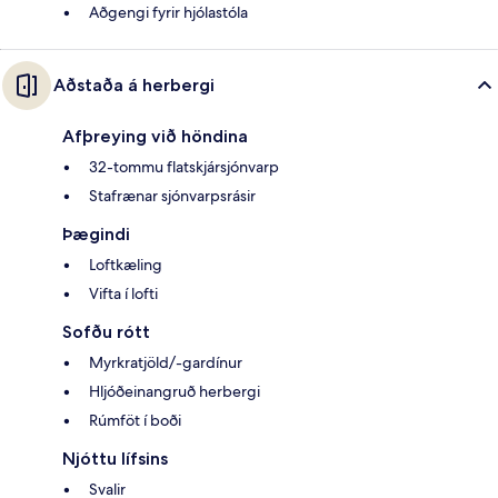
Aðgengi fyrir hjólastóla
Aðstaða á herbergi
Afþreying við höndina
32-tommu flatskjársjónvarp
Stafrænar sjónvarpsrásir
Þægindi
Loftkæling
Vifta í lofti
Sofðu rótt
Myrkratjöld/-gardínur
Hljóðeinangruð herbergi
Rúmföt í boði
Njóttu lífsins
Svalir