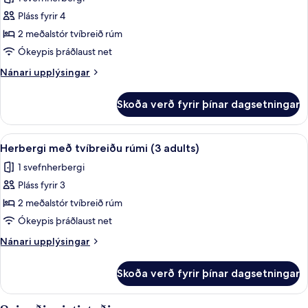
adults
myndir
and
Pláss fyrir 4
fyrir
1
Herbergi
2 meðalstór tvíbreið rúm
child)
með
Ókeypis þráðlaust net
tvíbreiðu
Nánari
Nánari upplýsingar
rúmi
upplýsingar
(2
fyrir
Skoða verð fyrir þínar dagsetningar
Herbergi
adults
með
and
tvíbreiðu
Skoða
Öryggishólf í herbergi, skrifborð, my
2
4
rúmi
Herbergi með tvíbreiðu rúmi (3 adults)
allar
(2
children)
1 svefnherbergi
adults
myndir
and
Pláss fyrir 3
fyrir
2
Herbergi
2 meðalstór tvíbreið rúm
children)
með
Ókeypis þráðlaust net
tvíbreiðu
Nánari
Nánari upplýsingar
rúmi
upplýsingar
(3
fyrir
Skoða verð fyrir þínar dagsetningar
Herbergi
adults)
með
tvíbreiðu