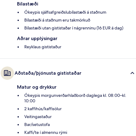
Bílastæði
Ókeypis sjálfsafgreiðslubílastæði á staðnum
Bílastæði á staðnum eru takmörkuð
Bílastæði utan gististaðar í nágrenninu (16 EUR á dag)
Aðrar upplýsingar
Reyklaus gististaður
Aðstaða/þjónusta gististaðar
Matur og drykkur
Ókeypis morgunverðarhlaðborð daglega kl. 08:00–kl.
10:00
2 kaffihús/kaffisölur
Veitingastaður
Bar/setustofa
Kaffi/te í almennu rými