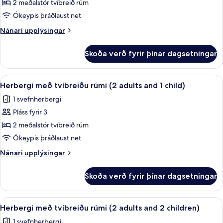
Herbergi
2 meðalstór tvíbreið rúm
með
Ókeypis þráðlaust net
tvíbreiðu
Nánari
Nánari upplýsingar
rúmi
upplýsingar
fyrir
Skoða verð fyrir þínar dagsetningar
Herbergi
með
tvíbreiðu
Skoða
Öryggishólf í herbergi, skrifborð, my
4
rúmi
Herbergi með tvíbreiðu rúmi (2 adults and 1 child)
allar
1 svefnherbergi
myndir
Pláss fyrir 3
fyrir
Herbergi
2 meðalstór tvíbreið rúm
með
Ókeypis þráðlaust net
tvíbreiðu
Nánari
Nánari upplýsingar
rúmi
upplýsingar
(2
fyrir
Skoða verð fyrir þínar dagsetningar
Herbergi
adults
með
and
tvíbreiðu
Skoða
Öryggishólf í herbergi, skrifborð, my
1
4
rúmi
Herbergi með tvíbreiðu rúmi (2 adults and 2 children)
allar
(2
child)
1 svefnherbergi