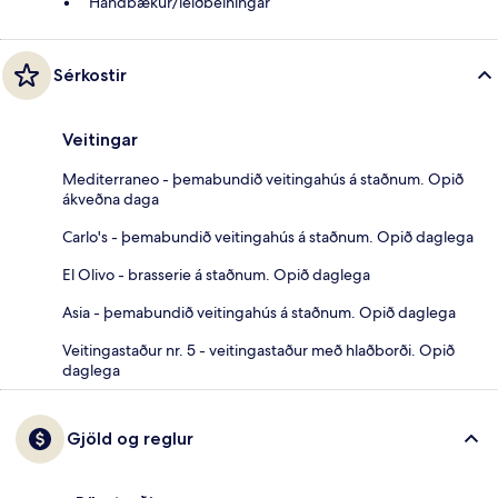
Handbækur/leiðbeiningar
Sérkostir
Veitingar
Mediterraneo - þemabundið veitingahús á staðnum. Opið
ákveðna daga
Carlo's - þemabundið veitingahús á staðnum. Opið daglega
El Olivo - brasserie á staðnum. Opið daglega
Asia - þemabundið veitingahús á staðnum. Opið daglega
Veitingastaður nr. 5 - veitingastaður með hlaðborði. Opið
daglega
Gjöld og reglur