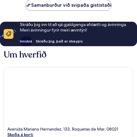
Samanburður við svipaða gististaði
Skráðu þig inn til að sjá gjaldgenga afslætti og ávinninga.
Meiri ávinningur fyrir meiri ævintýri!
Innskrá
Skráðu þig, það er ókeypis
Um hverfið
Avenida Mariano Hernandez, 133, Roquetas de Mar, 08021
Skoða á korti