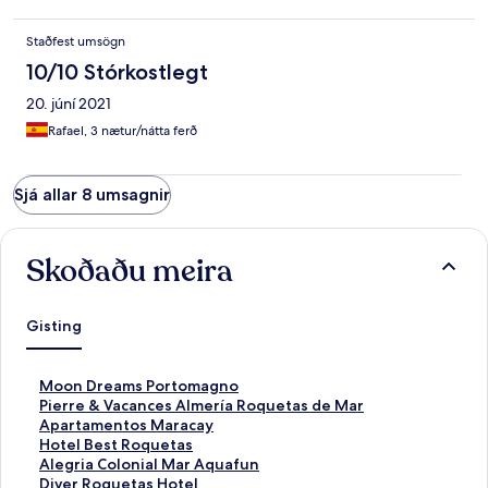
Staðfest umsögn
10/10 Stórkostlegt
20. júní 2021
Rafael, 3 nætur/nátta ferð
Sjá allar 8 umsagnir
Skoðaðu meira
Gisting
H
Moon Dreams Portomagno
l
H
Pierre & Vacances Almería Roquetas de Mar
e
l
H
Apartamentos Maracay
k
e
l
H
Hotel Best Roquetas
k
k
e
l
H
Alegria Colonial Mar Aquafun
u
k
k
e
l
H
Diver Roquetas Hotel