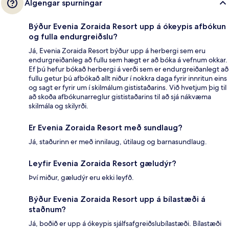
Algengar spurningar
Býður Evenia Zoraida Resort upp á ókeypis afbókun
og fulla endurgreiðslu?
Já, Evenia Zoraida Resort býður upp á herbergi sem eru
endurgreiðanleg að fullu sem hægt er að bóka á vefnum okkar.
Ef þú hefur bókað herbergi á verði sem er endurgreiðanlegt að
fullu getur þú afbókað allt niður í nokkra daga fyrir innritun eins
og sagt er fyrir um í skilmálum gististaðarins. Við hvetjum þig til
að skoða afbókunarreglur gististaðarins til að sjá nákvæma
skilmála og skilyrði.
Er Evenia Zoraida Resort með sundlaug?
Já, staðurinn er með innilaug, útilaug og barnasundlaug.
Leyfir Evenia Zoraida Resort gæludýr?
Því miður, gæludýr eru ekki leyfð.
Býður Evenia Zoraida Resort upp á bílastæði á
staðnum?
Já, boðið er upp á ókeypis sjálfsafgreiðslubílastæði. Bílastæði