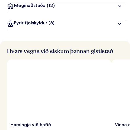
Meginaðstaða
(12)
Fyrir fjölskyldur
(6)
Hvers vegna við elskum þennan gististað
Hamingja við hafið
Vinna 