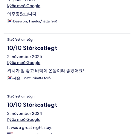
Þýða með Google
아주좋았습니다
Daewon, 1 nætur/nátta ferð
Staðfest umsögn
10/10 Stórkostlegt
2. nóvember 2025
Þýða með Google
위치가 참 좋고 바닥이 온돌이라 좋았어요!
세은, 1 nætur/nátta ferð
Staðfest umsögn
10/10 Stórkostlegt
2. nóvember 2024
Þýða með Google
It was a great night stay.