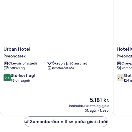
Urban
Hotel
Urban Hotel
Hotel 
Hotel
Kabo
Pyeongtaek
Pyeong
Pyeongtaek
Pyeongt
Ókeypis bílastæði
Ókeypis þráðlaust net
Ókeypi
Loftkæling
Þvottaaðstaða
Veitin
9.6
7.4
Stórkostlegt
Got
9,6
7,4
af
af
78 umsagnir
124 
10,
10,
Stórkostlegt,
Gott,
78
124
Verðið
5.181 kr.
umsagnir
umsagni
er
inniheldur skatta og gjöld
5.181 kr.
31. ágú. - 1. sep.
Samanburður við svipaða gististaði