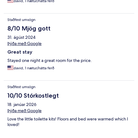
david, 1 nætur/nátta ferð
Staðfest umsögn
8/10 Mjög gott
31. ágúst 2024
Þýða með Google
Great stay
Stayed one night a great room for the price.
david, 1 nætur/nátta ferð
Staðfest umsögn
10/10 Stórkostlegt
18. janúar 2026
Þýða með Google
Love the little toilette kits! Floors and bed were warmed which I
loved!