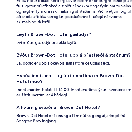
Ef þú hefur bókað herbergi á verði sem er endurgreiðanlegt að
fullu getur þú afbókað allt niður í nokkra daga fyrir innritun eins
og sagt er fyrir um í skilmálum gististaðarins. Við hvetjum þig til
að skoða afbókunarreglur gististaðarins til að sjá nákvæma
skilmála og skilyrði.
Leyfir Brown-Dot Hotel gæludýr?
Því miður, gæludýr eru ekki leyfð.
Býður Brown-Dot Hotel upp á bílastæði á staðnum?
Já, boðið er upp á ókeypis sjálfsafgreiðslubílastæði.
Hvaða innritunar- og útritunartíma er Brown-Dot
Hotel með?
Innritunartími hefst: kl. 14:00. Innritunartíma lýkur: hvenær sem
er. Útritunartími er á hádegi.
Á hvernig svæði er Brown-Dot Hotel?
Brown-Dot Hotel er í einungis 11 mínútna göngufjarlægð frá
Songtan Bowlingjang.