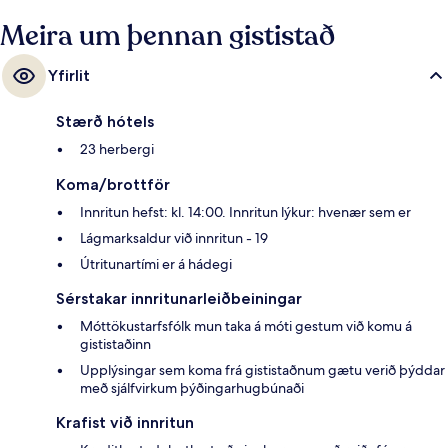
Meira um þennan gististað
Yfirlit
Stærð hótels
23 herbergi
Koma/brottför
Innritun hefst: kl. 14:00. Innritun lýkur: hvenær sem er
Lágmarksaldur við innritun - 19
Útritunartími er á hádegi
Sérstakar innritunarleiðbeiningar
Móttökustarfsfólk mun taka á móti gestum við komu á
gististaðinn
Upplýsingar sem koma frá gististaðnum gætu verið þýddar
með sjálfvirkum þýðingarhugbúnaði
Krafist við innritun