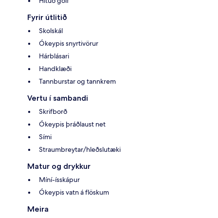
Hituð gólf
Fyrir útlitið
Skolskál
Ókeypis snyrtivörur
Hárblásari
Handklæði
Tannburstar og tannkrem
Vertu í sambandi
Skrifborð
Ókeypis þráðlaust net
Sími
Straumbreytar/hleðslutæki
Matur og drykkur
Míní-ísskápur
Ókeypis vatn á flöskum
Meira