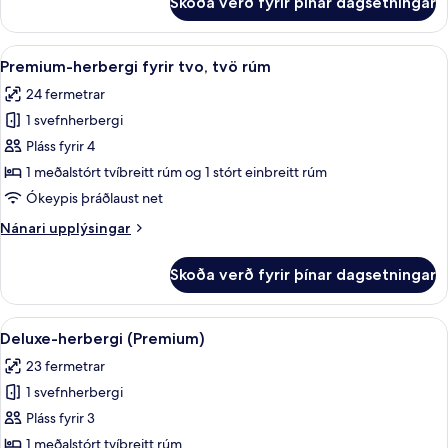
Skoða verð fyrir þínar dagsetningar
Herbergi
-
verönd
Skoða
Premium-herbergi fyrir tvo, tvö rúm 
15
Premium-herbergi fyrir tvo, tvö rúm
allar
24 fermetrar
myndir
1 svefnherbergi
fyrir
Premium-
Pláss fyrir 4
herbergi
1 meðalstórt tvíbreitt rúm og 1 stórt einbreitt rúm
fyrir
Ókeypis þráðlaust net
tvo,
Nánari
Nánari upplýsingar
tvö
upplýsingar
rúm
fyrir
Skoða verð fyrir þínar dagsetningar
Premium-
herbergi
fyrir
Skoða
Rúmföt af bestu gerð, rúm með memor
15
tvo,
Deluxe-herbergi (Premium)
allar
tvö
23 fermetrar
rúm
myndir
1 svefnherbergi
fyrir
Deluxe-
Pláss fyrir 3
herbergi
1 meðalstórt tvíbreitt rúm