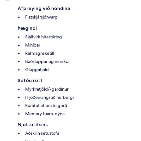
Afþreying við höndina
Flatskjársjónvarp
Þægindi
Sjálfvirk hitastýring
Míníbar
Rafmagnsketill
Baðsloppar og inniskór
Gluggatjöld
Sofðu rótt
Myrkratjöld/-gardínur
Hljóðeinangruð herbergi
Rúmföt af bestu gerð
Memory foam-dýna
Njóttu lífsins
Aðskilin setustofa