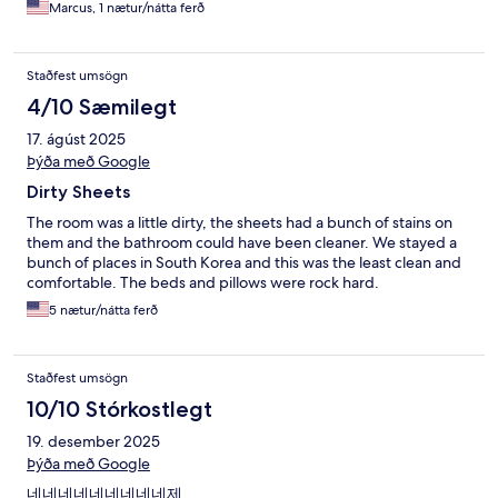
Marcus, 1 nætur/nátta ferð
Staðfest umsögn
4/10 Sæmilegt
17. ágúst 2025
Þýða með Google
Dirty Sheets
The room was a little dirty, the sheets had a bunch of stains on
them and the bathroom could have been cleaner. We stayed a
bunch of places in South Korea and this was the least clean and
comfortable. The beds and pillows were rock hard.
5 nætur/nátta ferð
Staðfest umsögn
10/10 Stórkostlegt
19. desember 2025
Þýða með Google
네네네네네네네네네제