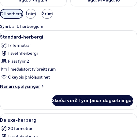
ágú. 7 - ágú. 9
ágú. 14 - ágú. 16
Síur
Öll herbergi
1 rúm
2 rúm
í
boði
Sýni 6 af 6 herbergjum
fyrir
Skoða
Standard-herbergi | Rúmföt af bestu
13
Standard-herbergi
herbergi
allar
17 fermetrar
myndir
1 svefnherbergi
fyrir
Standard-
Pláss fyrir 2
herbergi
1 meðalstórt tvíbreitt rúm
Ókeypis þráðlaust net
Nánari
Nánari upplýsingar
upplýsingar
fyrir
Skoða verð fyrir þínar dagsetningar
Standard-
herbergi
Skoða
Rúmföt af bestu gerð, rúm með memor
15
Deluxe-herbergi
allar
20 fermetrar
myndir
1 svefnherbergi