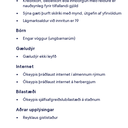
Kreditkort, debetkort eða innborgun með reiðufé er
nauðsynleg fyrir tilfallandi gjöld
Sýna gæti þurft skilríki með mynd, útgefin af yfirvöldum
Lágmarksaldur við innritun er 19
Börn
Engar vöggur (ungbarnarúm)
Gæludýr
Gæludýr ekki leyfð
Internet
Ókeypis þráðlaust internet í almennum rýmum
Ókeypis þráðlaust internet á herbergjum
Bílastæði
Ókeypis sjálfsafgreiðslubílastæði á staðnum
Aðrar upplýsingar
Reyklaus gististaður