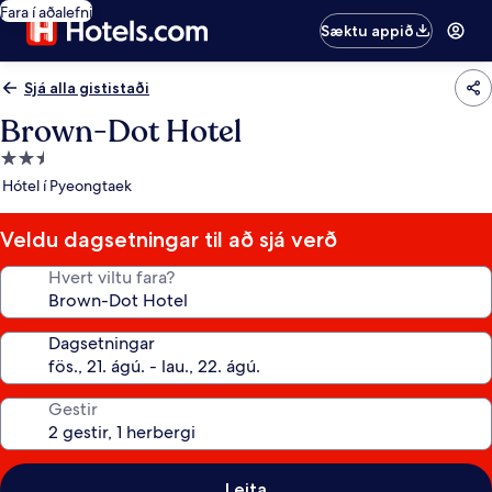
Fara í aðalefni
Sæktu appið
Sjá alla gististaði
Brown-Dot Hotel
2.5
stjörnu
Hótel í Pyeongtaek
gististaður
Veldu dagsetningar til að sjá verð
Hvert viltu fara?
Dagsetningar
Gestir
Leita