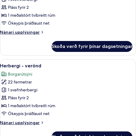
fyrir
Deluxe-
Pláss fyrir 2
herbergi
1 meðalstórt tvíbreitt rúm
Ókeypis þráðlaust net
Nánari
Nánari upplýsingar
upplýsingar
fyrir
Skoða verð fyrir þínar dagsetningar
Deluxe-
herbergi
Skoða
Verönd/útipallur
14
Herbergi - verönd
allar
Borgarútsýni
myndir
22 fermetrar
fyrir
Herbergi
1 svefnherbergi
-
Pláss fyrir 2
verönd
1 meðalstórt tvíbreitt rúm
Ókeypis þráðlaust net
Nánari
Nánari upplýsingar
upplýsingar
fyrir