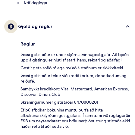
Þrif daglega
Gjöld og reglur
Reglur
Þessi gististaður er undir stjórn atvinnugestgjafa. Að bjóða
upp á gistingu er hluti af starfi hans, rekstri og aðalfagi.
Gestir geta sofið rólega því að á staðnum er slökkvitæki.
Þessi gististaður tekur við kreditkortum, debetkortum og
reiðufé.
Samþykkt kreditkort: Visa, Mastercard, American Express,
Discover, Diners Club
Skráningarnúmer gististaðar 8470800201
Ef þú afbókar bókunina muntu þurfa að hlíta
afbókunarskilyrðum gestgjafans. Í samræmi við reglugerðir
ESB um neytendarétt eru bókunarþjónustur gististaða ekki
háðar rétti til að hætta við.