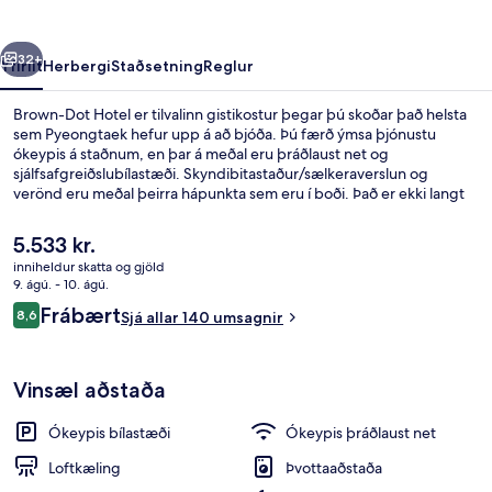
rra
Næsta
32+
Yfirlit
Herbergi
Staðsetning
Reglur
Brown-Dot Hotel er tilvalinn gistikostur þegar þú skoðar það helsta
sem Pyeongtaek hefur upp á að bjóða. Þú færð ýmsa þjónustu
ókeypis á staðnum, en þar á meðal eru þráðlaust net og
sjálfsafgreiðslubílastæði. Skyndibitastaður/sælkeraverslun og
verönd eru meðal þeirra hápunkta sem eru í boði. Það er ekki langt
að fara til að komast í almenningssamgöngur: Songtan lestarstöðin
er í 13 mínútna göngufjarlægð.
Núverandi
5.533 kr.
verð
inniheldur skatta og gjöld
er
9. ágú. - 10. ágú.
Fyrir utan
5.533 kr.
Umsagnir
Frábært
8,6
Sjá allar 140 umsagnir
8,6 af 10
Vinsæl aðstaða
Ókeypis bílastæði
Ókeypis þráðlaust net
Loftkæling
Þvottaaðstaða