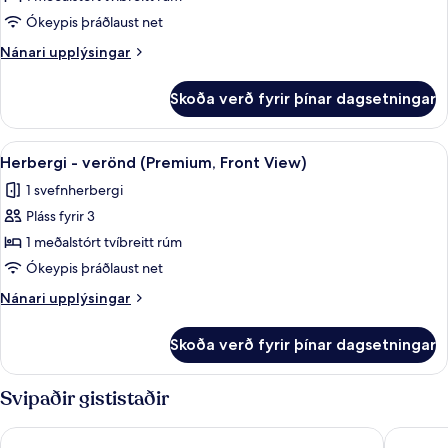
(Premium)
Ókeypis þráðlaust net
Nánari
Nánari upplýsingar
upplýsingar
fyrir
Skoða verð fyrir þínar dagsetningar
Deluxe-
herbergi
(Premium)
Skoða
Verönd/útipallur
15
Herbergi - verönd (Premium, Front View)
allar
1 svefnherbergi
myndir
Pláss fyrir 3
fyrir
Herbergi
1 meðalstórt tvíbreitt rúm
-
Ókeypis þráðlaust net
verönd
Nánari
Nánari upplýsingar
(Premium,
upplýsingar
Front
fyrir
Skoða verð fyrir þínar dagsetningar
Herbergi
View)
-
verönd
Svipaðir gististaðir
(Premium,
Front
Urban Hotel
Hotel K
View)