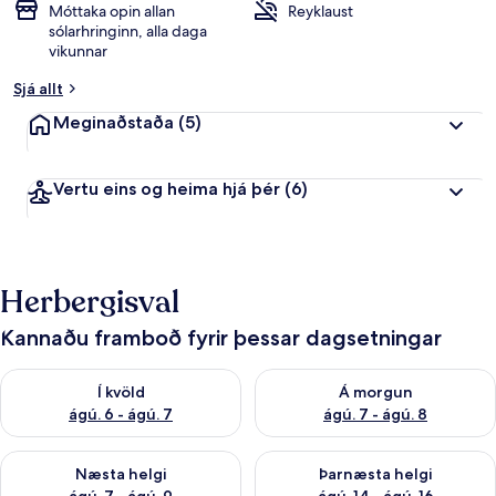
Móttaka opin allan
Reyklaust
sólarhringinn, alla daga
vikunnar
Sjá allt
Meginaðstaða
(5)
Vertu eins og heima hjá þér
(6)
Herbergisval
Kannaðu framboð fyrir þessar dagsetningar
Athuga framboð í kvöld ágú. 6 - ágú. 7
Athuga framboð á morgun ágú.
Í kvöld
Á morgun
ágú. 6 - ágú. 7
ágú. 7 - ágú. 8
Athuga framboð næstu helgi ágú. 7 - ágú. 9
Athuga framboð þarnæstu helgi
Næsta helgi
Þarnæsta helgi