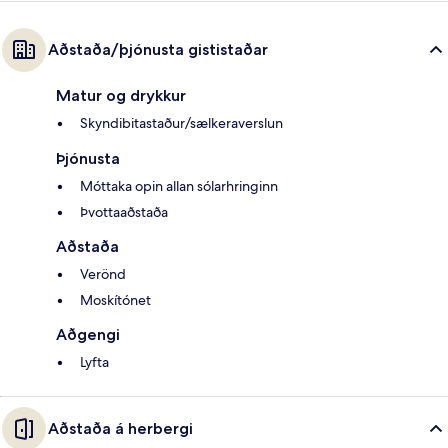
Aðstaða/þjónusta gististaðar
Matur og drykkur
Skyndibitastaður/sælkeraverslun
Þjónusta
Móttaka opin allan sólarhringinn
Þvottaaðstaða
Aðstaða
Verönd
Moskítónet
Aðgengi
Lyfta
Aðstaða á herbergi