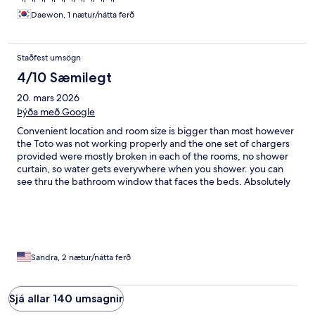
Daewon, 1 nætur/nátta ferð
Staðfest umsögn
4/10 Sæmilegt
20. mars 2026
Þýða með Google
Convenient location and room size is bigger than most however
the Toto was not working properly and the one set of chargers
provided were mostly broken in each of the rooms, no shower
curtain, so water gets everywhere when you shower. you can
see thru the bathroom window that faces the beds. Absolutely
no room for luggage, except the floor Ofcoarse. The slippers
provided were all used and the robes had lots of bleach stains.
Only one towel provided per room and limited toilet paper. We
felt dirty staying here.
Sandra, 2 nætur/nátta ferð
Sjá allar 140 umsagnir