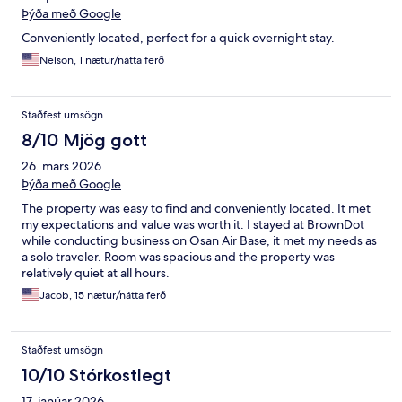
Þýða með Google
Conveniently located, perfect for a quick overnight stay.
Nelson, 1 nætur/nátta ferð
Staðfest umsögn
8/10 Mjög gott
26. mars 2026
Þýða með Google
The property was easy to find and conveniently located. It met
my expectations and value was worth it. I stayed at BrownDot
while conducting business on Osan Air Base, it met my needs as
a solo traveler. Room was spacious and the property was
relatively quiet at all hours.
Jacob, 15 nætur/nátta ferð
Staðfest umsögn
10/10 Stórkostlegt
17. janúar 2026