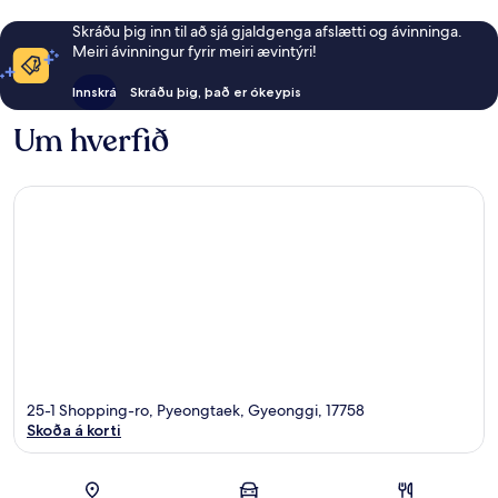
Skráðu þig inn til að sjá gjaldgenga afslætti og ávinninga.
Meiri ávinningur fyrir meiri ævintýri!
Innskrá
Skráðu þig, það er ókeypis
Um hverfið
25-1 Shopping-ro, Pyeongtaek, Gyeonggi, 17758
Skoða á korti
Kort