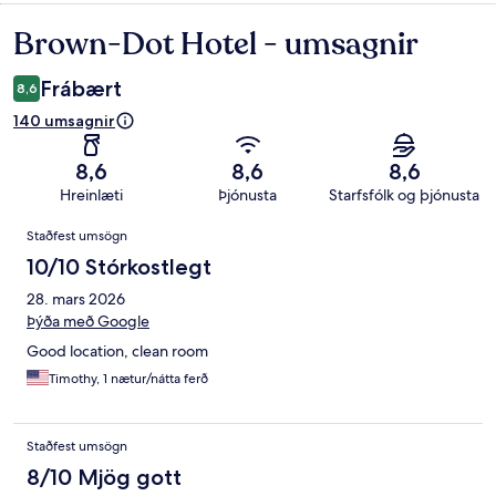
Brown-Dot Hotel - umsagnir
Umsagnir
Frábært
8,6
140 umsagnir
8,6
8,6
8,6
Hreinlæti
Þjónusta
Starfsfólk og þjónusta
Umsagnir
Staðfest umsögn
10/10 Stórkostlegt
28. mars 2026
Þýða með Google
Good location, clean room
Timothy, 1 nætur/nátta ferð
Staðfest umsögn
8/10 Mjög gott