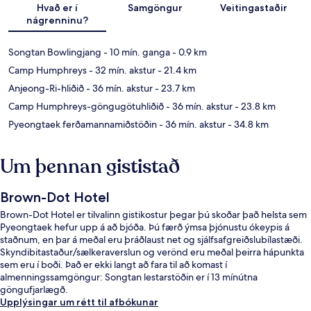
Hvað er í
Samgöngur
Veitingastaðir
nágrenninu?
Songtan Bowlingjang
- 10 mín. ganga
- 0.9 km
Camp Humphreys
- 32 mín. akstur
- 21.4 km
Anjeong-Ri-hliðið
- 36 mín. akstur
- 23.7 km
Camp Humphreys-göngugötuhliðið
- 36 mín. akstur
- 23.8 km
Pyeongtaek ferðamannamiðstöðin
- 36 mín. akstur
- 34.8 km
Um þennan gististað
Brown-Dot Hotel
Brown-Dot Hotel er tilvalinn gistikostur þegar þú skoðar það helsta sem
Pyeongtaek hefur upp á að bjóða. Þú færð ýmsa þjónustu ókeypis á
staðnum, en þar á meðal eru þráðlaust net og sjálfsafgreiðslubílastæði.
Skyndibitastaður/sælkeraverslun og verönd eru meðal þeirra hápunkta
sem eru í boði. Það er ekki langt að fara til að komast í
almenningssamgöngur: Songtan lestarstöðin er í 13 mínútna
göngufjarlægð.
Upplýsingar um rétt til afbókunar