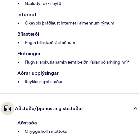
Gæludýr ekki leyfð
Internet
Ókeypis þráðlaust internet í almennum rýmum
Bílastæði
Engin bílastæði á staðnum
Flutningur
Flugvallarskutla samkvæmt beiðni (allan sólarhringinn)*
Aðrar upplýsingar
Reyklaus gististaður
Aðstaða/þjónusta gististaðar
Aðstaða
Öryggishólf í móttöku