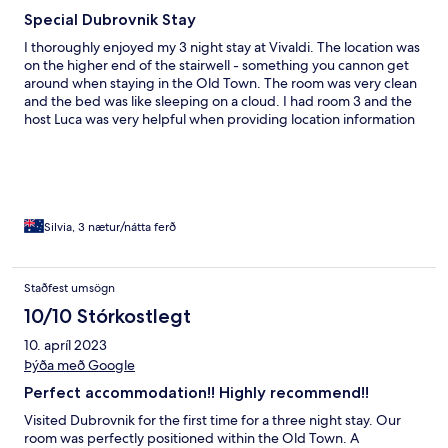
Special Dubrovnik Stay
I thoroughly enjoyed my 3 night stay at Vivaldi. The location was
on the higher end of the stairwell - something you cannon get
around when staying in the Old Town. The room was very clean
and the bed was like sleeping on a cloud. I had room 3 and the
host Luca was very helpful when providing location information
etc. Would recommend as a special Dubrovnik experience.
Silvia, 3 nætur/nátta ferð
Staðfest umsögn
10/10 Stórkostlegt
10. apríl 2023
Þýða með Google
Perfect accommodation!! Highly recommend!!
Visited Dubrovnik for the first time for a three night stay. Our
room was perfectly positioned within the Old Town. A