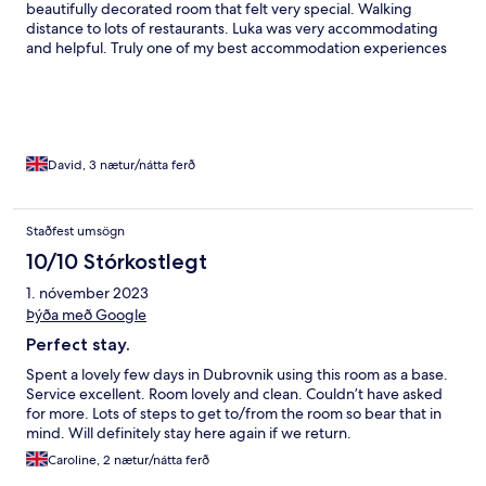
beautifully decorated room that felt very special. Walking
distance to lots of restaurants. Luka was very accommodating
and helpful. Truly one of my best accommodation experiences
in many years of travelling.
David, 3 nætur/nátta ferð
Staðfest umsögn
10/10 Stórkostlegt
1. nóvember 2023
Þýða með Google
Perfect stay.
Spent a lovely few days in Dubrovnik using this room as a base.
Service excellent. Room lovely and clean. Couldn’t have asked
for more. Lots of steps to get to/from the room so bear that in
mind. Will definitely stay here again if we return.
Caroline, 2 nætur/nátta ferð