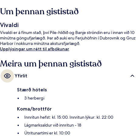
Um þennan gististað
Vivaldi
Vivaldi er á fínum stað, því Pile-hliðið og Banje ströndin eru í innan við 10
mínútna göngufjarlægð. Þar að auki eru Ferjuhöfnin í Dubrovnik og Gruz
Harbor í nokkurra mínútna akstursfjarlægð.
Upplýsingar um rétt til afbókunar
Meira um þennan gististað
Yfirlit
Stærð hótels
3 herbergi
Koma/brottför
Innritun hefst: kl. 15:00. Innritun lýkur: kl. 22:00
Lágmarksaldur við innritun - 18
Útritunartími er kl. 10:00