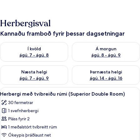
n
f
Herbergisval
r
á
Kannaðu framboð fyrir þessar dagsetningar
f
e
Athuga framboð í kvöld ágú. 7 - ágú. 8
Athuga framboð á morgun ágú.
Í kvöld
Á morgun
r
ð
ágú. 7 - ágú. 8
ágú. 8 - ágú. 9
a
f
Athuga framboð næstu helgi ágú. 7 - ágú. 9
Athuga framboð þarnæstu helgi
ó
Næsta helgi
Þarnæsta helgi
l
ágú. 7 - ágú. 9
ágú. 14 - ágú. 16
k
i
Skoða
Herbergi með tvíbreiðu rúmi (Superio
21
Herbergi með tvíbreiðu rúmi (Superior Double Room)
allar
30 fermetrar
myndir
1 svefnherbergi
fyrir
Herbergi
Pláss fyrir 2
með
1 meðalstórt tvíbreitt rúm
tvíbreiðu
Ókeypis þráðlaust net