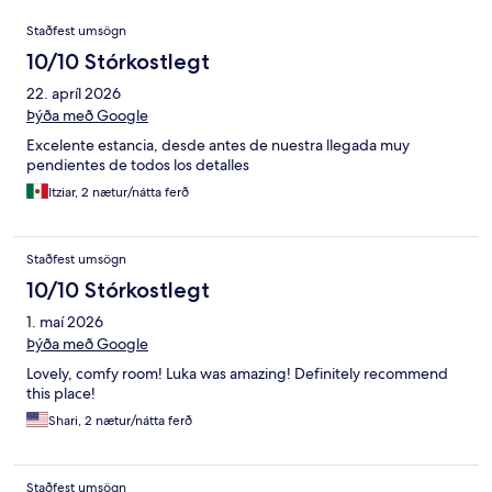
Umsagnir
Staðfest umsögn
10/10 Stórkostlegt
22. apríl 2026
Þýða með Google
Excelente estancia, desde antes de nuestra llegada muy
pendientes de todos los detalles
Itziar, 2 nætur/nátta ferð
Staðfest umsögn
10/10 Stórkostlegt
1. maí 2026
Þýða með Google
Lovely, comfy room! Luka was amazing! Definitely recommend
this place!
Shari, 2 nætur/nátta ferð
Staðfest umsögn