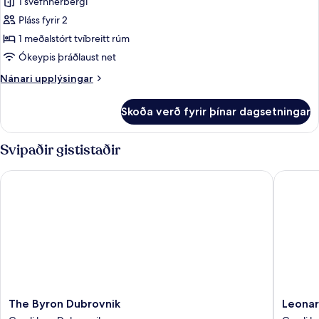
1 svefnherbergi
fyrir
Herbergi
Pláss fyrir 2
með
1 meðalstórt tvíbreitt rúm
tvíbreiðu
Ókeypis þráðlaust net
rúmi
Nánari
Nánari upplýsingar
(Deluxe
upplýsingar
Double
fyrir
Skoða verð fyrir þínar dagsetningar
Herbergi
Room)
með
tvíbreiðu
Svipaðir gististaðir
rúmi
(Deluxe
The Byron Dubrovnik
Leonard
Double
Room)
The
Leonard
The Byron Dubrovnik
Leonar
Byron
Baroqu