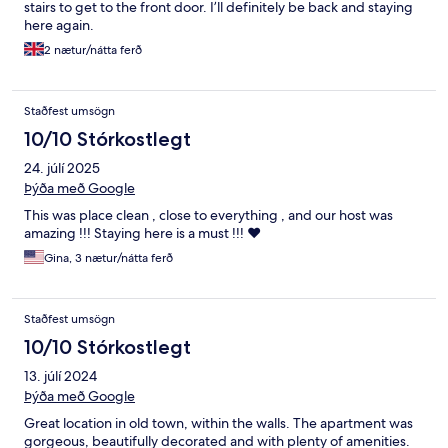
stairs to get to the front door. I’ll definitely be back and staying
here again.
2 nætur/nátta ferð
Staðfest umsögn
10/10 Stórkostlegt
24. júlí 2025
Þýða með Google
This was place clean , close to everything , and our host was
amazing !!! Staying here is a must !!! ♥️
Gina, 3 nætur/nátta ferð
Staðfest umsögn
10/10 Stórkostlegt
13. júlí 2024
Þýða með Google
Great location in old town, within the walls. The apartment was
gorgeous, beautifully decorated and with plenty of amenities.