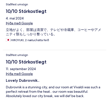
Staðfest umsögn
10/10 Stórkostlegt
4. maí 2024
Þýða með Google
立地がよく、部屋は清潔で、テレビや冷蔵庫、コーヒーやアメ
ニティ類もしっかり整っている。
HIROYUKI, 2 nætur/nátta ferð
Staðfest umsögn
10/10 Stórkostlegt
11. september 2024
Þýða með Google
Lovely Dubrovnik..
Dubrovnik is a stunning city, and our room at Vivaldi was such a
perfect retreat from the heat.. our room was beautiful.
Absolutely loved our city break, we will def be back.