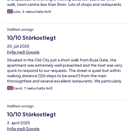
walk, town centre less than 5min. Lots of shops and restaurants.
Julie, 2 nætur/nátta ferð
Staðfest umsögn
10/10 Stórkostlegt
20. júlí 2025
Þýða með Google
Situated in the Old City just a short walk from Buza Gate, the
apartment was extremely well presented and the host was very
quick to respond to our requests. The street is quiet but within
walking distance (126 steps to be exact!) from the main
thoroughfare and several excellent restaurants. We particularly
liked the style/ cleanliness of the apartment and the excellent
David, 7 nætur/nátta ferð
coffee machine.
Staðfest umsögn
10/10 Stórkostlegt
2. apríl 2025
Þýða með Google