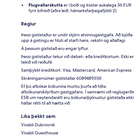
Flugvallarskutla
er í boði og kostar aukalega 36 EUR
fyrir bifreið (aðra leið, hámarksfarþegafjöldi 2)
Reglur
Þessi gististaður er undir stjórn atvinnugestgjafa. Að bjóða
upp á gistingu er hluti af starfi hans, rekstri og aðalfagi.
Á þessum gististað eru engar lyftur.
Þessi gististaður tekur við debet- eða kreditkortum. Ekki er
tekið við reiðufé.
Samþykkt kreditkort: Visa, Mastercard, American Express
Skráningarnúmer gististaðar 60894893161
Ef þú afbókar bókunina muntu þurfa að hlíta
afbókunarskilyrðum gestgjafans. Í samræmi við reglugerðir
ESB um neytendarétt eru bókunarþjónustur gististaða ekki
háðar rétti til að hætta við.
Líka þekkt sem
Vivaldi Dubrovnik
Vivaldi Guesthouse