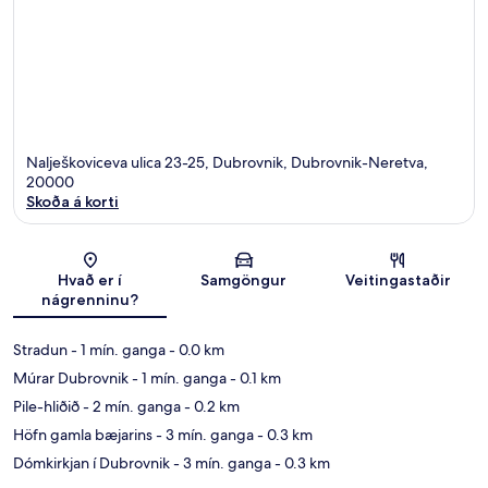
Nalješkoviceva ulica 23-25, Dubrovnik, Dubrovnik-Neretva,
20000
Skoða á korti
Kort
Hvað er í
Samgöngur
Veitingastaðir
nágrenninu?
Stradun
- 1 mín. ganga
- 0.0 km
Múrar Dubrovnik
- 1 mín. ganga
- 0.1 km
Pile-hliðið
- 2 mín. ganga
- 0.2 km
Höfn gamla bæjarins
- 3 mín. ganga
- 0.3 km
Dómkirkjan í Dubrovnik
- 3 mín. ganga
- 0.3 km