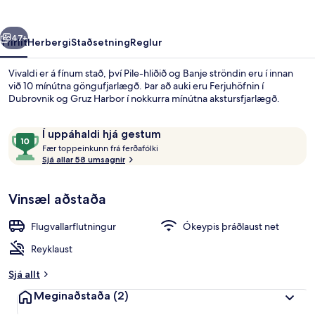
rra
Næsta
47+
Yfirlit
Herbergi
Staðsetning
Reglur
Vivaldi er á fínum stað, því Pile-hliðið og Banje ströndin eru í innan
við 10 mínútna göngufjarlægð. Þar að auki eru Ferjuhöfnin í
Dubrovnik og Gruz Harbor í nokkurra mínútna akstursfjarlægð.
Umsagnir
10
Í uppáhaldi hjá gestum
F
af
Fær toppeinkunn frá ferðafólki
æ
Sjá allar 58 umsagnir
10,
r
Í
Fyrir utan
uppáhaldi
Vinsæl aðstaða
t
hjá
o
gestum
p
Flugvallarflutningur
Ókeypis þráðlaust net
p
e
Reyklaust
i
n
Sjá allt
k
Meginaðstaða
(2)
u
n