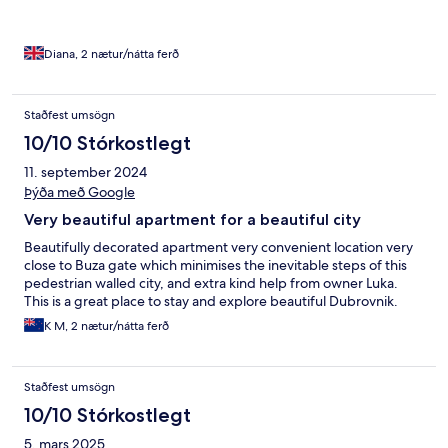
Diana, 2 nætur/nátta ferð
Staðfest umsögn
10/10 Stórkostlegt
11. september 2024
Þýða með Google
Very beautiful apartment for a beautiful city
Beautifully decorated apartment very convenient location very
close to Buza gate which minimises the inevitable steps of this
pedestrian walled city, and extra kind help from owner Luka.
This is a great place to stay and explore beautiful Dubrovnik.
K M, 2 nætur/nátta ferð
Staðfest umsögn
10/10 Stórkostlegt
5. mars 2025