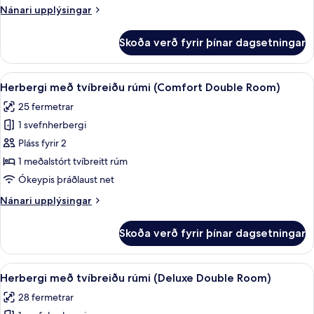
rúmi
Nánari
Nánari upplýsingar
(Superior
upplýsingar
Double
fyrir
Skoða verð fyrir þínar dagsetningar
Herbergi
Room)
með
tvíbreiðu
Skoða
Herbergi með tvíbreiðu rúmi (Comfor
19
rúmi
Herbergi með tvíbreiðu rúmi (Comfort Double Room)
allar
(Superior
25 fermetrar
Double
myndir
Room)
1 svefnherbergi
fyrir
Herbergi
Pláss fyrir 2
með
1 meðalstórt tvíbreitt rúm
tvíbreiðu
Ókeypis þráðlaust net
rúmi
Nánari
Nánari upplýsingar
(Comfort
upplýsingar
Double
fyrir
Skoða verð fyrir þínar dagsetningar
Herbergi
Room)
með
tvíbreiðu
Skoða
Herbergi með tvíbreiðu rúmi (Deluxe
22
rúmi
Herbergi með tvíbreiðu rúmi (Deluxe Double Room)
allar
(Comfort
28 fermetrar
Double
myndir
Room)