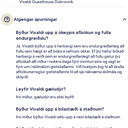
Vivaldi Guesthouse Dubrovnik
Algengar spurningar
Býður Vivaldi upp á ókeypis afbókun og fulla
endurgreiðslu?
Já, Vivaldi býður upp á herbergi sem eru endurgreiðanleg að
fullu sem hægt er að bóka á vefnum okkar. Ef þú hefur bókað
herbergi á verði sem er endurgreiðanlegt að fullu getur þú
afbókað allt niður í nokkra daga fyrir innritun eins og sagt er
fyrir um í skilmálum gististaðarins. Við hvetjum þig til að skoða
afbókunarreglur gististaðarins til að sjá nákvæma skilmála og
skilyrði.
Leyfir Vivaldi gæludýr?
Því miður, gæludýr eru ekki leyfð.
Býður Vivaldi upp á bílastæði á staðnum?
Því miður býður Vivaldi ekki upp á nein bílastæði á staðnum.