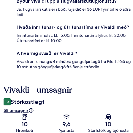
Býður Vivaldi upp á flugvallarskutluþjónustu?
Já, flugvallarskutla er í boði. Gjaldið er 36 EUR fyrir bifreið aðra
leið.
Hvaða innritunar- og útritunartíma er Vivaldi með?
Innritunartími hefst: kl. 15:00. Innritunartíma lýkur: kl. 22:00.
Útritunartími er kl. 10:00.
Á hvernig svæði er Vivaldi?
Vivaldi er í einungis 4 mínútna göngufjarlægð frá Pile-hliðið og
10 mínútna göngufjarlægð frá Banje ströndin.
Vivaldi - umsagnir
Umsagnir
Stórkostlegt
10
58 umsagnir
10
9,6
10
Hreinlæti
Þjónusta
Starfsfólk og þjónusta