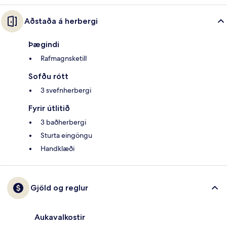
Aðstaða á herbergi
Þægindi
Rafmagnsketill
Sofðu rótt
3 svefnherbergi
Fyrir útlitið
3 baðherbergi
Sturta eingöngu
Handklæði
Gjöld og reglur
Aukavalkostir