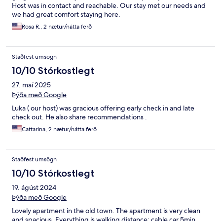
Host was in contact and reachable. Our stay met our needs and
we had great comfort staying here.
Rosa R., 2 nætur/nátta ferð
Staðfest umsögn
10/10 Stórkostlegt
27. maí 2025
Þýða með Google
Luka ( our host) was gracious offering early check in and late
check out. He also share recommendations .
Cattarina, 2 nætur/nátta ferð
Staðfest umsögn
10/10 Stórkostlegt
19. ágúst 2024
Þýða með Google
Lovely apartment in the old town. The apartment is very clean
and spacious. Everything is walking distance: cable car 5min