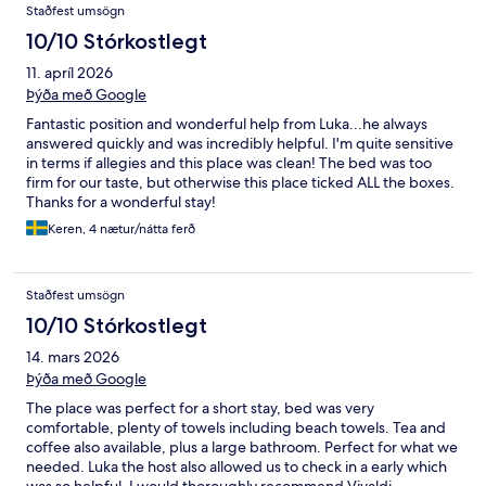
Staðfest umsögn
10/10 Stórkostlegt
11. apríl 2026
Þýða með Google
Fantastic position and wonderful help from Luka...he always
answered quickly and was incredibly helpful. I'm quite sensitive
in terms if allegies and this place was clean! The bed was too
firm for our taste, but otherwise this place ticked ALL the boxes.
Thanks for a wonderful stay!
Keren, 4 nætur/nátta ferð
Staðfest umsögn
10/10 Stórkostlegt
14. mars 2026
Þýða með Google
The place was perfect for a short stay, bed was very
comfortable, plenty of towels including beach towels. Tea and
coffee also available, plus a large bathroom. Perfect for what we
needed. Luka the host also allowed us to check in a early which