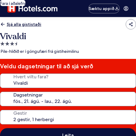
Fara í aðalefni
Sæktu appið
Sjá alla gististaði
Vivaldi
3.5
stjörnu
Pile-hliðið er í göngufæri frá gistiheimilinu
gististaður
Veldu dagsetningar til að sjá verð
Hvert viltu fara?
Dagsetningar
Gestir
Leita