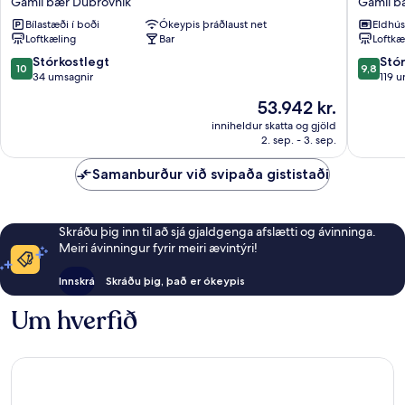
Gamli bær Dubrovnik
Gamli b
Dubrovnik
House
Bílastæði í boði
Ókeypis þráðlaust net
Eldhús
Gamli
-
Loftkæling
Bar
Loftkæ
bær
Old
Dubrovnik
Town
10.0
9.8
Stórkostlegt
Stó
10
9,8
Gamli
af
af
34 umsagnir
119 
bær
10,
10,
Verðið
53.942 kr.
Dubrovn
Stórkostlegt,
Stórkost
er
34
119
inniheldur skatta og gjöld
53.942 kr.
2. sep. - 3. sep.
umsagnir
umsagni
Samanburður við svipaða gististaði
Skráðu þig inn til að sjá gjaldgenga afslætti og ávinninga.
Meiri ávinningur fyrir meiri ævintýri!
Innskrá
Skráðu þig, það er ókeypis
Um hverfið