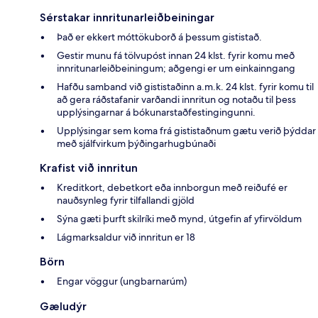
Sérstakar innritunarleiðbeiningar
Það er ekkert móttökuborð á þessum gististað.
Gestir munu fá tölvupóst innan 24 klst. fyrir komu með
innritunarleiðbeiningum; aðgengi er um einkainngang
Hafðu samband við gististaðinn a.m.k. 24 klst. fyrir komu til
að gera ráðstafanir varðandi innritun og notaðu til þess
upplýsingarnar á bókunarstaðfestingingunni.
Upplýsingar sem koma frá gististaðnum gætu verið þýddar
með sjálfvirkum þýðingarhugbúnaði
Krafist við innritun
Kreditkort, debetkort eða innborgun með reiðufé er
nauðsynleg fyrir tilfallandi gjöld
Sýna gæti þurft skilríki með mynd, útgefin af yfirvöldum
Lágmarksaldur við innritun er 18
Börn
Engar vöggur (ungbarnarúm)
Gæludýr