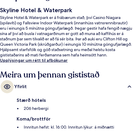
Skyline Hotel & Waterpark
Skyline Hotel & Waterpark er á frábærum stað, því Casino Niagara
(spilavíti) og Fallsview Indoor Waterpark (innanhúss vatnsrennibrautir)
eru í einungis 5 mínútna göngufjarlægð. Þegar gestir hafa fengið nægju
sína af því að busla í vatnagarðinum er gott að muna að kaffihús er á
staðnum þar sem tilvalið er að fá sér bita. Þar að auki eru Clifton Hill og
Queen Victoria Park (skrúðgarður) í einungis 10 mínútna göngufjarlægð.
Hjálpsamt starfsfólk og góð staðsetning eru meðal helstu kosta
gististaðarins að mati ferðamanna sem hafa heimsótt hann.
Upplýsingar um rétt til afbókunar
Meira um þennan gististað
Yfirlit
Stærð hótels
206 herbergi
Koma/brottför
Innritun hefst: kl. 16:00. Innritun lýkur: á miðnætti