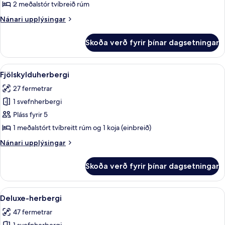
herbergi
2 meðalstór tvíbreið rúm
Nánari
Nánari upplýsingar
upplýsingar
fyrir
Skoða verð fyrir þínar dagsetningar
Hefðbundið
herbergi
Skoða
Skrifborð, vinnuaðstaða fyrir fartölvu
6
Fjölskylduherbergi
allar
27 fermetrar
myndir
1 svefnherbergi
fyrir
Fjölskylduherbergi
Pláss fyrir 5
1 meðalstórt tvíbreitt rúm og 1 koja (einbreið)
Nánari
Nánari upplýsingar
upplýsingar
fyrir
Skoða verð fyrir þínar dagsetningar
Fjölskylduherbergi
Skoða
Deluxe-herbergi | Skrifborð, vinnuaðst
4
Deluxe-herbergi
allar
47 fermetrar
myndir