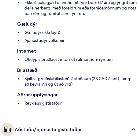
Ekkert aukagjald er innheimt fyrir börn (17 ára og yngri) sem
deila herbergi með foreldrum eða forráðamönnum og nota
þau rúm og rúmföt sem fyrir eru.
Gæludýr
Gæludýr ekki leyfð
Þjónustudýr velkomin
Internet
Ókeypis þráðlaust internet í almennum rýmum
Bílastæði
Sjálfsafgreiðslubílastæði á staðnum (23 CAD á nótt; hægt
að keyra inn og út að vild)
Aðrar upplýsingar
Reyklaus gististaður
Aðstaða/þjónusta gististaðar