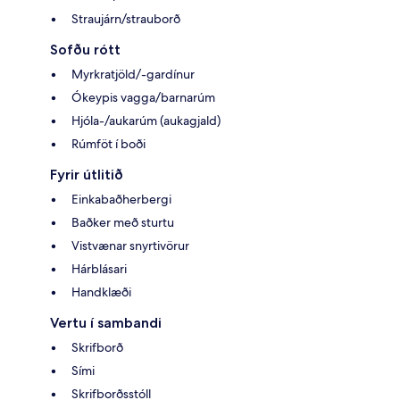
Straujárn/strauborð
Sofðu rótt
Myrkratjöld/-gardínur
Ókeypis vagga/barnarúm
Hjóla-/aukarúm (aukagjald)
Rúmföt í boði
Fyrir útlitið
Einkabaðherbergi
Baðker með sturtu
Vistvænar snyrtivörur
Hárblásari
Handklæði
Vertu í sambandi
Skrifborð
Sími
Skrifborðsstóll