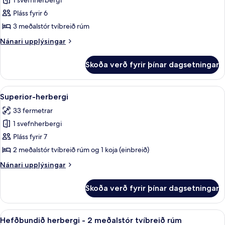
1 svefnherbergi
fyrir
Deluxe-
Pláss fyrir 6
herbergi
3 meðalstór tvíbreið rúm
Nánari
Nánari upplýsingar
upplýsingar
fyrir
Skoða verð fyrir þínar dagsetningar
Deluxe-
herbergi
Skoða
Superior-herbergi | Skrifborð, vinnuað
4
Superior-herbergi
allar
33 fermetrar
myndir
1 svefnherbergi
fyrir
Superior-
Pláss fyrir 7
herbergi
2 meðalstór tvíbreið rúm og 1 koja (einbreið)
Nánari
Nánari upplýsingar
upplýsingar
fyrir
Skoða verð fyrir þínar dagsetningar
Superior-
herbergi
Skoða
Skrifborð, vinnuaðstaða fyrir fartölvu
4
Hefðbundið herbergi - 2 meðalstór tvíbreið rúm