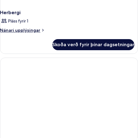
Herbergi
Pláss fyrir 1
Nánari
Nánari upplýsingar
upplýsingar
fyrir
Skoða verð fyrir þínar dagsetningar
Herbergi