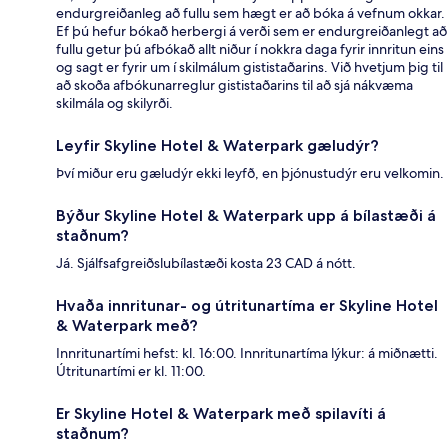
endurgreiðanleg að fullu sem hægt er að bóka á vefnum okkar.
Ef þú hefur bókað herbergi á verði sem er endurgreiðanlegt að
fullu getur þú afbókað allt niður í nokkra daga fyrir innritun eins
og sagt er fyrir um í skilmálum gististaðarins. Við hvetjum þig til
að skoða afbókunarreglur gististaðarins til að sjá nákvæma
skilmála og skilyrði.
Leyfir Skyline Hotel & Waterpark gæludýr?
Því miður eru gæludýr ekki leyfð, en þjónustudýr eru velkomin.
Býður Skyline Hotel & Waterpark upp á bílastæði á
staðnum?
Já. Sjálfsafgreiðslubílastæði kosta 23 CAD á nótt.
Hvaða innritunar- og útritunartíma er Skyline Hotel
& Waterpark með?
Innritunartími hefst: kl. 16:00. Innritunartíma lýkur: á miðnætti.
Útritunartími er kl. 11:00.
Er Skyline Hotel & Waterpark með spilavíti á
staðnum?