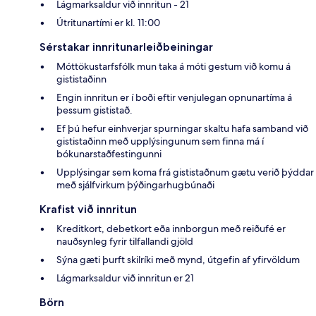
Lágmarksaldur við innritun - 21
Útritunartími er kl. 11:00
Sérstakar innritunarleiðbeiningar
Móttökustarfsfólk mun taka á móti gestum við komu á
gististaðinn
Engin innritun er í boði eftir venjulegan opnunartíma á
þessum gististað.
Ef þú hefur einhverjar spurningar skaltu hafa samband við
gististaðinn með upplýsingunum sem finna má í
bókunarstaðfestingunni
Upplýsingar sem koma frá gististaðnum gætu verið þýddar
með sjálfvirkum þýðingarhugbúnaði
Krafist við innritun
Kreditkort, debetkort eða innborgun með reiðufé er
nauðsynleg fyrir tilfallandi gjöld
Sýna gæti þurft skilríki með mynd, útgefin af yfirvöldum
Lágmarksaldur við innritun er 21
Börn