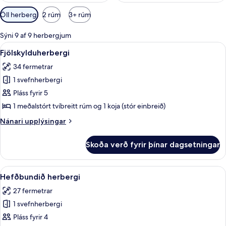
Síur
Öll herbergi
2 rúm
3+ rúm
í
boði
Sýni 9 af 9 herbergjum
fyrir
Skoða
Skrifborð, vinnuaðstaða fyrir fartölvu
5
Fjölskylduherbergi
herbergi
allar
34 fermetrar
myndir
1 svefnherbergi
fyrir
Fjölskylduherbergi
Pláss fyrir 5
1 meðalstórt tvíbreitt rúm og 1 koja (stór einbreið)
Nánari
Nánari upplýsingar
upplýsingar
fyrir
Skoða verð fyrir þínar dagsetningar
Fjölskylduherbergi
Skoða
Skrifborð, vinnuaðstaða fyrir fartölvu
5
Hefðbundið herbergi
allar
27 fermetrar
myndir
1 svefnherbergi
fyrir
Hefðbundið
Pláss fyrir 4