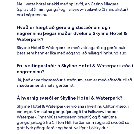
Nei. Þetta hótel er ekki með spilavíti, en Casino Niagara
(spilavíti) (1 mín. ganga) og Fallsview-spilavítið (3 mín. akstur)
eru í nágrenninu.
Hvað er hægt að gera á gististaðnum og í
nágrenninu þegar maður dvelur á Skyline Hotel &
Waterpark?
Skyline Hotel & Waterpark er með vatnagarði og garði, auk
þess sem hann er líka með aðgangi að nálægri innisundlaug.
Eru veitingastaðir á Skyline Hotel & Waterpark eða í
nágrenninu?
Já, það er veitingastaður á staðnum, sem er með aðstöðu til að
snæða amerísk matargerðarlist.
Á hvernig svæði er Skyline Hotel & Waterpark?
Skyline Hotel & Waterpark er við ána í hverfinu Clifton-hæð, í
einungis 3 mínútna göngufjarlægð frá Fallsview Indoor
Waterpark (innanhúss vatnsrennibrautir) og 5 mínútna
göngufjarlægð frá Clifton Hill. Ferðamenn segja að svæðið sé
gott fyrir gönguferðir og henti vel fyrir fjölskyldur.