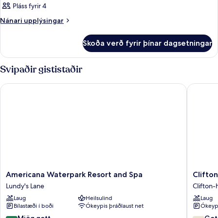
Pláss fyrir 4
Nánari
Nánari upplýsingar
upplýsingar
fyrir
Skoða verð fyrir þínar dagsetningar
Herbergi
Svipaðir gististaðir
Americana Waterpark Resort and Spa
Clifton V
Americana
Clifton
Americana Waterpark Resort and Spa
Clifton
Waterpark
Victoria
Lundy's Lane
Clifton
Resort
Inn
Laug
Heilsulind
Laug
and
at
Bílastæði í boði
Ókeypis þráðlaust net
Ókeypi
Spa
the
Lundy's
Falls
8.4
7.6
Mjög gott
Got