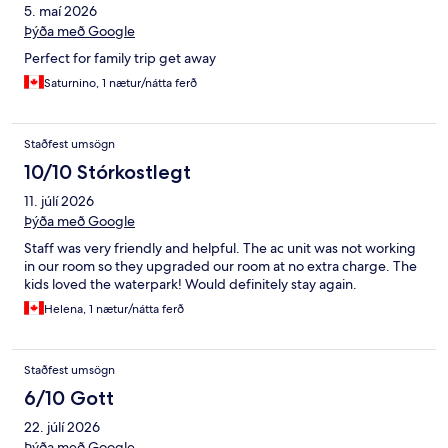
5. maí 2026
Þýða með Google
Perfect for family trip get away
Saturnino, 1 nætur/nátta ferð
Staðfest umsögn
10/10 Stórkostlegt
11. júlí 2026
Þýða með Google
Staff was very friendly and helpful. The ac unit was not working
in our room so they upgraded our room at no extra charge. The
kids loved the waterpark! Would definitely stay again.
Helena, 1 nætur/nátta ferð
Staðfest umsögn
6/10 Gott
22. júlí 2026
Þýða með Google