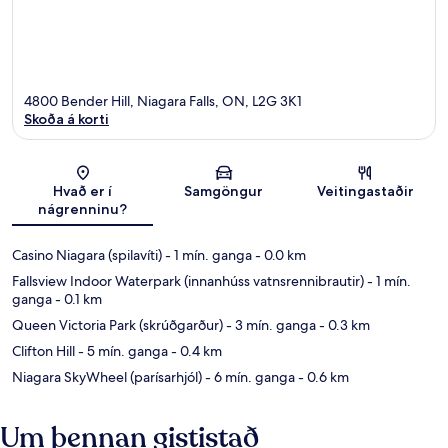
4800 Bender Hill, Niagara Falls, ON, L2G 3K1
Skoða á korti
Kort
Hvað er í
Samgöngur
Veitingastaðir
nágrenninu?
Casino Niagara (spilavíti)
- 1 mín. ganga
- 0.0 km
Fallsview Indoor Waterpark (innanhúss vatnsrennibrautir)
- 1 mín.
ganga
- 0.1 km
Queen Victoria Park (skrúðgarður)
- 3 mín. ganga
- 0.3 km
Clifton Hill
- 5 mín. ganga
- 0.4 km
Niagara SkyWheel (parísarhjól)
- 6 mín. ganga
- 0.6 km
Um þennan gististað