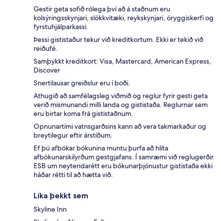
Gestir geta sofið rólega því að á staðnum eru
kolsýringsskynjari, slökkvitæki, reykskynjari, öryggiskerfi og
fyrstuhjálparkassi.
Þessi gististaður tekur við kreditkortum. Ekki er tekið við
reiðufé.
Samþykkt kreditkort: Visa, Mastercard, American Express,
Discover
Snertilausar greiðslur eru í boði.
Athugið að samfélagsleg viðmið og reglur fyrir gesti geta
verið mismunandi milli landa og gististaða. Reglurnar sem
eru birtar koma frá gististaðnum.
Opnunartími vatnsgarðsins kann að vera takmarkaður og
breytilegur eftir árstíðum.
Ef þú afbókar bókunina muntu þurfa að hlíta
afbókunarskilyrðum gestgjafans. Í samræmi við reglugerðir
ESB um neytendarétt eru bókunarþjónustur gististaða ekki
háðar rétti til að hætta við.
Líka þekkt sem
Skyline Inn