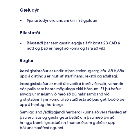
Gæludýr
Þjónustudýr eru undanskilin frá gjöldum
Bílastæði
Bílastæði þar sem gestir leggja sjálfir kosta 23 CAD á
nótt og það er hægt að koma og fara að vild
Reglur
Þessi gististaður er undir stjórn atvinnugestgjafa. Að bjóða
upp á gistingu er hluti af starfi hans, rekstri og aðalfagi.
Þessi gististaður er með útisvæði á borð við svalir, verandir
eða palla sem henta mögulega ekki börnum. Ef þú hefur
áhyggjur mælum við með að þú hafir samband við
gististaðinn fyrir komu til að staðfesta að þau geti boðið þér
upp á hentugt herbergi.
Samliggjandi/aðliggjandi herbergi kunna að vera fáanleg ef
þau eru laus og gestir geta beðið um þau með því að
hringja beint í gististaðinn í númerið sem gefið er upp í
bókunarstaðfestingunni.