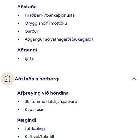
Aðstaða
Hraðbanki/bankaþjónusta
Öryggishólf í móttöku
Garður
Aðgangur að vatnagarði (aukagjald)
Aðgengi
Lyfta
Aðstaða á herbergi
Afþreying við höndina
38-tommu flatskjársjónvarp
Kapalrásir
Þægindi
Loftkæling
Kaffivél/teketill