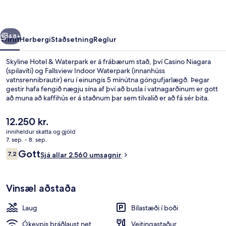
rra
Næsta
48+
Yfirlit
Herbergi
Staðsetning
Reglur
Skyline Hotel & Waterpark er á frábærum stað, því Casino Niagara
(spilavíti) og Fallsview Indoor Waterpark (innanhúss
vatnsrennibrautir) eru í einungis 5 mínútna göngufjarlægð. Þegar
gestir hafa fengið nægju sína af því að busla í vatnagarðinum er gott
að muna að kaffihús er á staðnum þar sem tilvalið er að fá sér bita.
Þar að auki eru Clifton Hill og Queen Victoria Park (skrúðgarður) í
einungis 10 mínútna göngufjarlægð. Hjálpsamt starfsfólk og góð
Núverandi
12.250 kr.
staðsetning eru meðal helstu kosta gististaðarins að mati
verð
inniheldur skatta og gjöld
ferðamanna sem hafa heimsótt hann.
er
7. sep. - 8. sep.
Skrifborð, vinnuaðstaða fyrir fartölvu
12.250 kr.
Umsagnir
Gott
7,2
Sjá allar 2.560 umsagnir
7,2 af 10
Vinsæl aðstaða
Laug
Bílastæði í boði
Ókeypis þráðlaust net
Veitingastaður