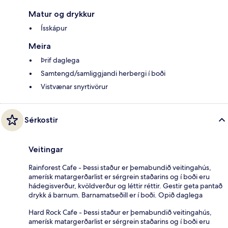
Matur og drykkur
Ísskápur
Meira
Þrif daglega
Samtengd/samliggjandi herbergi í boði
Vistvænar snyrtivörur
Sérkostir
Veitingar
Rainforest Cafe - Þessi staður er þemabundið veitingahús,
amerísk matargerðarlist er sérgrein staðarins og í boði eru
hádegisverður, kvöldverður og léttir réttir. Gestir geta pantað
drykk á barnum. Barnamatseðill er í boði. Opið daglega
Hard Rock Cafe - Þessi staður er þemabundið veitingahús,
amerísk matargerðarlist er sérgrein staðarins og í boði eru