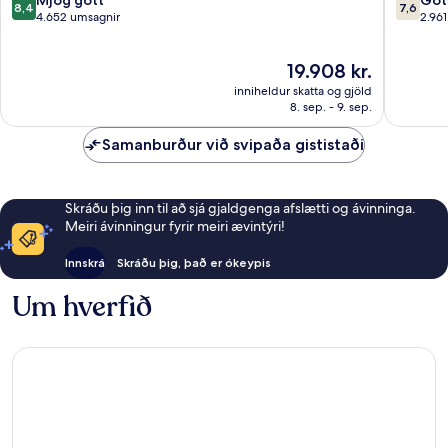
8,4
7,6
Lane
Clifton-
af
af
4.652 umsagnir
2.96
hæð
10,
10,
Mjög
Gott,
Verðið
19.908 kr.
gott,
2.961
er
4.652
umsögn
inniheldur skatta og gjöld
19.908 kr.
umsagnir
8. sep. - 9. sep.
Samanburður við svipaða gististaði
Skráðu þig inn til að sjá gjaldgenga afslætti og ávinninga.
Meiri ávinningur fyrir meiri ævintýri!
Innskrá
Skráðu þig, það er ókeypis
Um hverfið