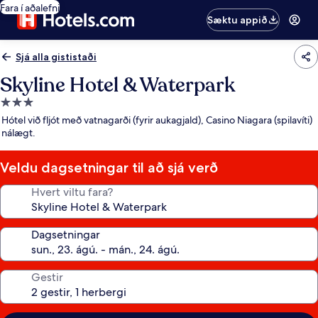
Fara í aðalefni
Sæktu appið
Sjá alla gististaði
Skyline Hotel & Waterpark
3.0
stjörnu
Hótel við fljót með vatnagarði (fyrir aukagjald), Casino Niagara (spilavíti)
gististaður
nálægt.
Veldu dagsetningar til að sjá verð
Hvert viltu fara?
Dagsetningar
Gestir