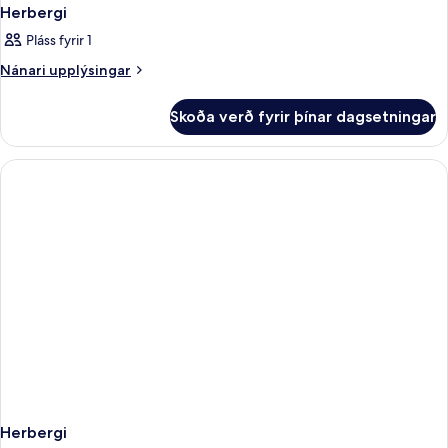
Herbergi
Pláss fyrir 1
Nánari
Nánari upplýsingar
upplýsingar
fyrir
Skoða verð fyrir þínar dagsetningar
Herbergi
Herbergi