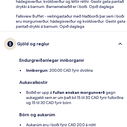
hádegisverður, kvöldverður og léttir réttir. Gestir geta pantað
drykki á barnum. Barnamatseðill er í boði. Opið daglega
Fallsview Buffet - veitingastaður með hlaðborði þar sem í boði
eru morgunverður, hádegisverður og kvöldverður. Gestir geta
pantað drykki á barnum. Opið daglega
Gjöld og reglur
Endurgreiðanlegar innborganir
Innborgun:
200.00 CAD fyrir dvölina
Aukavalkostir
Boðið er upp á
fullan enskan morgunverð
gegn
aukagjaldi sem er um það bil 15 til 30 CAD fyrir fullorðna
og 15 til 30 CAD fyrir börn
Börn og aukarúm
Aukarúm eru í boði fyrir CAD 20.0 á nótt