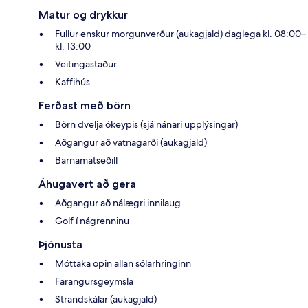
Matur og drykkur
Fullur enskur morgunverður (aukagjald) daglega kl. 08:00–
kl. 13:00
Veitingastaður
Kaffihús
Ferðast með börn
Börn dvelja ókeypis (sjá nánari upplýsingar)
Aðgangur að vatnagarði (aukagjald)
Barnamatseðill
Áhugavert að gera
Aðgangur að nálægri innilaug
Golf í nágrenninu
Þjónusta
Móttaka opin allan sólarhringinn
Farangursgeymsla
Strandskálar (aukagjald)