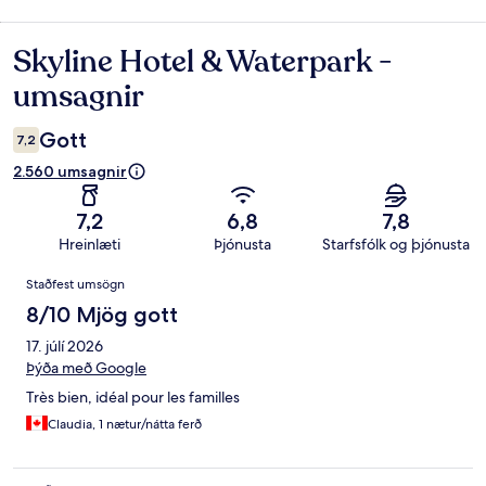
Skyline Hotel & Waterpark -
Umsagnir
umsagnir
Gott
7,2
2.560 umsagnir
7,2
6,8
7,8
Hreinlæti
Þjónusta
Starfsfólk og þjónusta
Umsagnir
Staðfest umsögn
8/10 Mjög gott
17. júlí 2026
Þýða með Google
Très bien, idéal pour les familles
Claudia, 1 nætur/nátta ferð