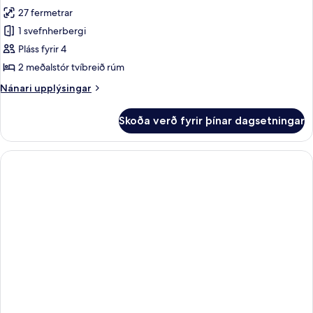
allar
27 fermetrar
myndir
1 svefnherbergi
fyrir
Hefðbundið
Pláss fyrir 4
herbergi
2 meðalstór tvíbreið rúm
-
Nánari
Nánari upplýsingar
2
upplýsingar
meðalstór
fyrir
Skoða verð fyrir þínar dagsetningar
Hefðbundið
tvíbreið
herbergi
rúm
-
2
meðalstór
tvíbreið
rúm