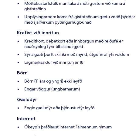
Móttökustarfsfólk mun taka á móti gestum við komu á
gististaðinn
Upplýsingar sem koma frá gististaðnum gætu verið þýddar
með sjálfvirkum þýðingarhugbúnaði
Krafist við innritun
Kreditkort, debetkort eða innborgun með reiðufé er
nauðsynleg fyrir tilfallandi gjöld
Sýna gæti þurft skilríki með mynd, útgefin af yfirvöldum
Lágmarksaldur við innritun er 18
Börn
Börn (11 ára og yngri) ekki leyfð
Engar vöggur (ungbarnarúm)
Gæludýr
Engin gæludýr eða þjónustudýr leyfð
Internet
Ókeypis þráðlaust internet í almennum rýmum