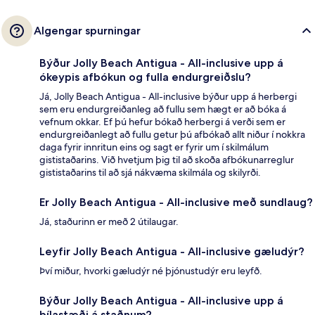
Algengar spurningar
Býður Jolly Beach Antigua - All-inclusive upp á
ókeypis afbókun og fulla endurgreiðslu?
Já, Jolly Beach Antigua - All-inclusive býður upp á herbergi
sem eru endurgreiðanleg að fullu sem hægt er að bóka á
vefnum okkar. Ef þú hefur bókað herbergi á verði sem er
endurgreiðanlegt að fullu getur þú afbókað allt niður í nokkra
daga fyrir innritun eins og sagt er fyrir um í skilmálum
gististaðarins. Við hvetjum þig til að skoða afbókunarreglur
gististaðarins til að sjá nákvæma skilmála og skilyrði.
Er Jolly Beach Antigua - All-inclusive með sundlaug?
Já, staðurinn er með 2 útilaugar.
Leyfir Jolly Beach Antigua - All-inclusive gæludýr?
Því miður, hvorki gæludýr né þjónustudýr eru leyfð.
Býður Jolly Beach Antigua - All-inclusive upp á
bílastæði á staðnum?