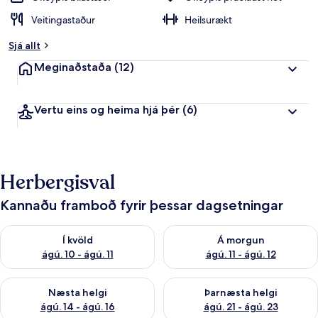
Veitingastaður
Heilsurækt
Sjá allt
Meginaðstaða
(12)
Vertu eins og heima hjá þér
(6)
Herbergisval
Kannaðu framboð fyrir þessar dagsetningar
Athuga framboð í kvöld ágú. 10 - ágú. 11
Athuga framboð á morgun ágú. 
Í kvöld
Á morgun
ágú. 10 - ágú. 11
ágú. 11 - ágú. 12
Athuga framboð næstu helgi ágú. 14 - ágú. 16
Athuga framboð þarnæstu helg
Næsta helgi
Þarnæsta helgi
ágú. 14 - ágú. 16
ágú. 21 - ágú. 23