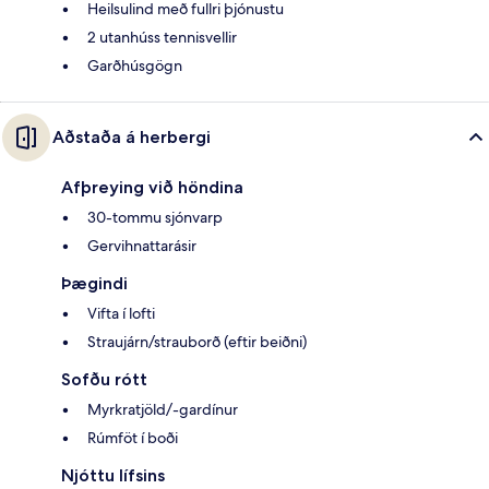
Heilsulind með fullri þjónustu
2 utanhúss tennisvellir
Garðhúsgögn
Aðstaða á herbergi
Afþreying við höndina
30-tommu sjónvarp
Gervihnattarásir
Þægindi
Vifta í lofti
Straujárn/strauborð (eftir beiðni)
Sofðu rótt
Myrkratjöld/-gardínur
Rúmföt í boði
Njóttu lífsins