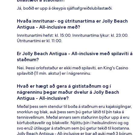
Já, boðið er upp á ókeypis sjálfsafgreiðslubílastæði.
Hvaða innritunar- og útritunartíma er Jolly Beach
Antigua - All-inclusive með?
Innritunartími hefst: kl. 15:00. Innritunartíma lýkur: kl. 23:00.
Útritunartími er kl. 11:00.
Er Jolly Beach Antigua - All-inclusive með spilavíti á
staðnum?
Nei. Þessi orlofsstaður er ekki með spilavíti, en King's Casino
spilavítið (11 mín. akstur) er í nágrenninu.
Hvað er hægt að gera á gististaðnum og í
nágrenninu þegar maður dvelur á Jolly Beach
Antigua - All-inclusive?
Meðal þess sem stendur til boða á staðnum eru kajaksiglingar,
snorklun og blak, auk þess sem þú getur látið til þín taka á
tennisvellinum. Meðal annars sem staðurinn býður upp á eru
körfuboltavellir og blakvellir. Njóttu þín í heilsulindinni og og
svo eru2 útilaugar á staðnum sem þú getur tekið til kostanna.
Jolly Beach Antigua - All-inclusive er þar að auki með 3 börum,