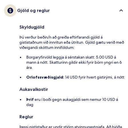
Gjöld og reglur
Skyldugjöld
Þú verður beðin/n að greiða eftirfarandi gjöld á
gististaðnum við innritun eða útritun. Gjöld gætu verið með
viðeigandi sköttum inniföldum:
Borgaryfirvöld leggja á sérstakan skatt: 5.00 USD á
mann á nótt. Skatturinn gildir ekki fyrir börn yngri en 6
ára.
Orlofssvæðisgjald:
14 USD fyrir hvert gistirými, á nótt
Aukavalkostir
Þrif
eru í boði gegn aukagjaldi sem nemur 10 USD á
dag
Reglur
Þessi gististaður er undir stjórn atvinnugestgjafa. Að bjóða