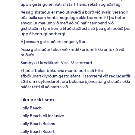
upp á gistingu er hluti af starfi hans, rekstri og aðalfagi.
Þessi gististaður er með útisvæði á borð við svalir, verandir
eða palla sem henta mögulega ekki börnum. Ef þú hefur
áhyggjur mælum við með að þú hafir samband við
gististaðinn fyrir komu til að staðfesta að þau geti boðið þér
upp á hentugt herbergi.
Á þessum gististað eru engar lyftur.
Þessi gististaður tekur við kreditkortum. Ekki er tekið við
reiðufé.
Samþykkt kreditkort: Visa, Mastercard
Ef þú afbókar bókunina muntu þurfa að hlíta
afbókunarskilyrðum gestgjafans. Í samræmi við reglugerðir
ESB um neytendarétt eru bókunarþjónustur gististaða ekki
háðar rétti til að hætta við.
Líka þekkt sem
Jolly Beach
Jolly Beach All Inclusive
Jolly Beach Bolans
Jolly Beach Resort