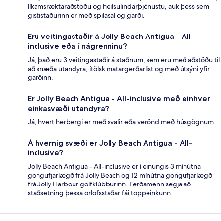
líkamsræktaraðstöðu og heilsulindarþjónustu, auk þess sem
gististaðurinn er með spilasal og garði.
Eru veitingastaðir á Jolly Beach Antigua - All-
inclusive eða í nágrenninu?
Já, það eru 3 veitingastaðir á staðnum, sem eru með aðstöðu til
að snæða utandyra, ítölsk matargerðarlist og með útsýni yfir
garðinn.
Er Jolly Beach Antigua - All-inclusive með einhver
einkasvæði utandyra?
Já, hvert herbergi er með svalir eða verönd með húsgögnum.
Á hvernig svæði er Jolly Beach Antigua - All-
inclusive?
Jolly Beach Antigua - All-inclusive er í einungis 3 mínútna
göngufjarlægð frá Jolly Beach og 12 mínútna göngufjarlægð
frá Jolly Harbour golfklúbburinn. Ferðamenn segja að
staðsetning þessa orlofsstaðar fái toppeinkunn.