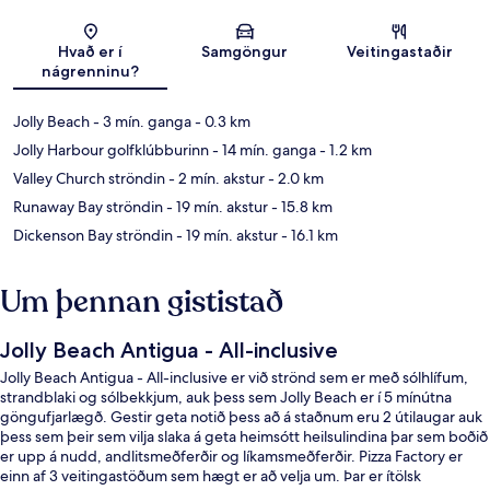
Kort
Hvað er í
Samgöngur
Veitingastaðir
nágrenninu?
Jolly Beach
- 3 mín. ganga
- 0.3 km
Jolly Harbour golfklúbburinn
- 14 mín. ganga
- 1.2 km
Valley Church ströndin
- 2 mín. akstur
- 2.0 km
Runaway Bay ströndin
- 19 mín. akstur
- 15.8 km
Dickenson Bay ströndin
- 19 mín. akstur
- 16.1 km
Um þennan gististað
Jolly Beach Antigua - All-inclusive
Jolly Beach Antigua - All-inclusive er við strönd sem er með sólhlífum,
strandblaki og sólbekkjum, auk þess sem Jolly Beach er í 5 mínútna
göngufjarlægð. Gestir geta notið þess að á staðnum eru 2 útilaugar auk
þess sem þeir sem vilja slaka á geta heimsótt heilsulindina þar sem boðið
er upp á nudd, andlitsmeðferðir og líkamsmeðferðir. Pizza Factory er
einn af 3 veitingastöðum sem hægt er að velja um. Þar er ítölsk