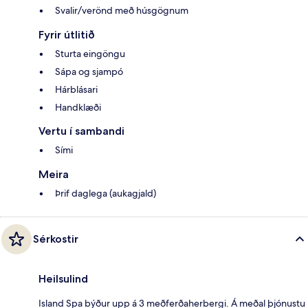
Svalir/verönd með húsgögnum
Fyrir útlitið
Sturta eingöngu
Sápa og sjampó
Hárblásari
Handklæði
Vertu í sambandi
Sími
Meira
Þrif daglega (aukagjald)
Sérkostir
Heilsulind
Island Spa býður upp á 3 meðferðaherbergi. Á meðal þjónustu