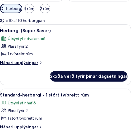
Síur
Öll herbergi
1 rúm
2 rúm
í
boði
Sýni 10 af 10 herbergjum
fyrir
Skoða
Herbergi (Super Saver) | Myrkratjöld/
4
Herbergi (Super Saver)
herbergi
allar
Útsýni yfir dvalarstað
myndir
Pláss fyrir 2
fyrir
Herbergi
1 tvíbreitt rúm
(Super
Nánari
Nánari upplýsingar
Saver)
upplýsingar
fyrir
Skoða verð fyrir þínar dagsetningar
Herbergi
(Super
Saver)
Skoða
Myrkratjöld/-gardínur, straujárn/stra
5
Standard-herbergi - 1 stórt tvíbreitt rúm
allar
Útsýni yfir hafið
myndir
Pláss fyrir 2
fyrir
Standard-
1 stórt tvíbreitt rúm
herbergi
Nánari
Nánari upplýsingar