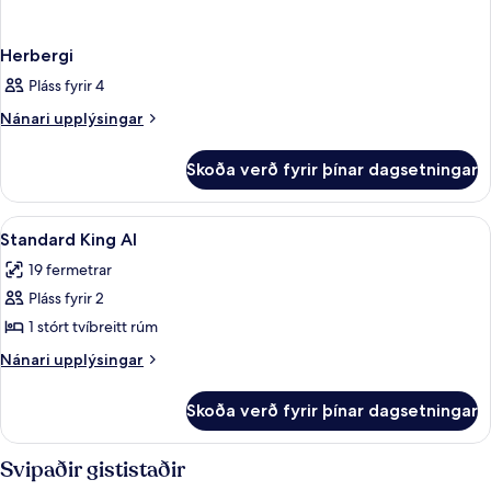
Herbergi
Pláss fyrir 4
Nánari
Nánari upplýsingar
upplýsingar
fyrir
Skoða verð fyrir þínar dagsetningar
Herbergi
Skoða
Myrkratjöld/-gardínur, straujárn/stra
2
Standard King AI
allar
19 fermetrar
myndir
Pláss fyrir 2
fyrir
Standard
1 stórt tvíbreitt rúm
King
Nánari
Nánari upplýsingar
AI
upplýsingar
fyrir
Skoða verð fyrir þínar dagsetningar
Standard
King
AI
Svipaðir gististaðir