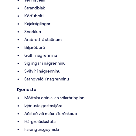
Tennisvellir
Strandblak
Körfubolti
Kajaksiglingar
Snorklun
Árabretti á staðnum
Biljarðborð
Golf í nágrenninu
Siglingar í nágrenninu
Svifvír í nágrenninu
Stangveiði í nágrenninu
Þjónusta
Móttaka opin allan sólarhringinn
Þjónusta gestastjóra
Aðstoð við miða-/ferðakaup
Hárgreiðslustofa
Farangursgeymsla