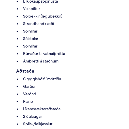
Brúðkaupsþjónusta
Vikapiltur
Sólbekkir (legubekkir)
Strandhandklæði
Sólhlífar
Sólstólar
Sólhlífar
Búnaður til vatnaíþrótta
Árabretti á staðnum
Aðstaða
Öryggishólf í móttöku
Garður
Verönd
Píanó
Líkamsræktaraðstaða
2 útilaugar
Spila-/leikjasalur