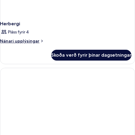
Herbergi
Pláss fyrir 4
Nánari
Nánari upplýsingar
upplýsingar
fyrir
Skoða verð fyrir þínar dagsetningar
Herbergi