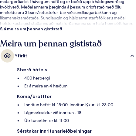
matargerðarlist í hávegum höfð og er boðið upp á hádegisverð og
kvöldverð. Meðal annarra þæginda á þessum orlofsstað með öllu
inniföldu eru 3 barir/setustofur, bar við sundlaugarbakkann og
líkamsræktaraðstaða. Sundlaugin og hjálpsamt starfsfólk eru meðal
helstu kosta gististaðarins að mati ferðamanna sem hafa heimsótt hann.
Sjá meira um þennan gististað
Meira um þennan gististað
Yfirlit
Stærð hótels
400 herbergi
Er á meira en 4 hæðum
Koma/brottför
Innritun hefst: kl. 15:00. Innritun lýkur: kl. 23:00
Lágmarksaldur við innritun - 18
Útritunartími er kl. 11:00
Sérstakar innritunarleiðbeiningar