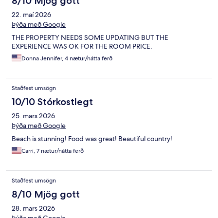
8/10 Mjög gott
22. maí 2026
Þýða með Google
THE PROPERTY NEEDS SOME UPDATING BUT THE
EXPERIENCE WAS OK FOR THE ROOM PRICE.
Donna Jennifer, 4 nætur/nátta ferð
Staðfest umsögn
10/10 Stórkostlegt
25. mars 2026
Þýða með Google
Beach is stunning! Food was great! Beautiful country!
Carri, 7 nætur/nátta ferð
Staðfest umsögn
8/10 Mjög gott
28. mars 2026