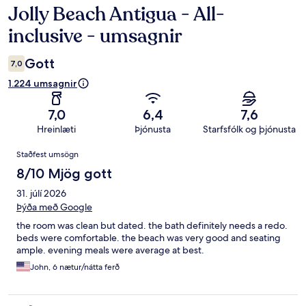
Jolly Beach Antigua - All-
Umsagnir
inclusive - umsagnir
Gott
7,0
1.224 umsagnir
7,0
6,4
7,6
Hreinlæti
Þjónusta
Starfsfólk og þjónusta
Umsagnir
Staðfest umsögn
8/10 Mjög gott
31. júlí 2026
Þýða með Google
the room was clean but dated. the bath definitely needs a redo.
beds were comfortable. the beach was very good and seating
ample. evening meals were average at best.
John, 6 nætur/nátta ferð