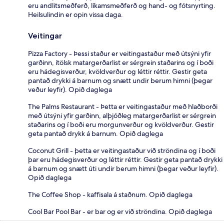
eru andlitsmeðferð, líkamsmeðferð og hand- og fótsnyrting.
Heilsulindin er opin vissa daga.
Veitingar
Pizza Factory - Þessi staður er veitingastaður með útsýni yfir
garðinn, ítölsk matargerðarlist er sérgrein staðarins og í boði
eru hádegisverður, kvöldverður og léttir réttir. Gestir geta
pantað drykki á barnum og snætt undir berum himni (þegar
veður leyfir). Opið daglega
The Palms Restaurant - Þetta er veitingastaður með hlaðborði
með útsýni yfir garðinn, alþjóðleg matargerðarlist er sérgrein
staðarins og í boði eru morgunverður og kvöldverður. Gestir
geta pantað drykk á barnum. Opið daglega
Coconut Grill - þetta er veitingastaður við ströndina og í boði
þar eru hádegisverður og léttir réttir. Gestir geta pantað drykki
á barnum og snætt úti undir berum himni (þegar veður leyfir).
Opið daglega
The Coffee Shop - kaffisala á staðnum. Opið daglega
Cool Bar Pool Bar - er bar og er við ströndina. Opið daglega