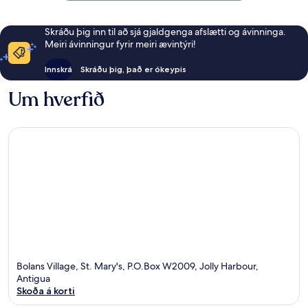
Skráðu þig inn til að sjá gjaldgenga afslætti og ávinninga.
Meiri ávinningur fyrir meiri ævintýri!
Innskrá
Skráðu þig, það er ókeypis
Um hverfið
Bolans Village, St. Mary's, P.O.Box W2009, Jolly Harbour,
Antigua
Skoða á korti