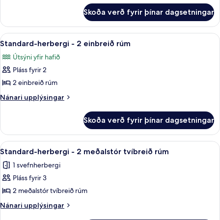
fyrir
1
Skoða verð fyrir þínar dagsetningar
Superior-
stórt
herbergi
tvíbreitt
-
Skoða
Standard-herbergi - 2 einbreið rúm | 
5
rúm
1
Standard-herbergi - 2 einbreið rúm
allar
stórt
Útsýni yfir hafið
tvíbreitt
myndir
rúm
Pláss fyrir 2
fyrir
Standard-
2 einbreið rúm
herbergi
Nánari
Nánari upplýsingar
-
upplýsingar
fyrir
2
Skoða verð fyrir þínar dagsetningar
Standard-
einbreið
herbergi
rúm
-
Skoða
Standard-herbergi - 2 meðalstór tvíbr
3
2
Standard-herbergi - 2 meðalstór tvíbreið rúm
allar
einbreið
1 svefnherbergi
rúm
myndir
Pláss fyrir 3
fyrir
Standard-
2 meðalstór tvíbreið rúm
herbergi
Nánari
Nánari upplýsingar
-
upplýsingar