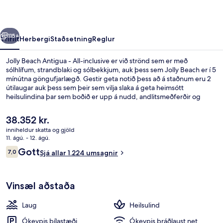
All-
inclusive
rra
Næsta
115+
Yfirlit
Herbergi
Staðsetning
Reglur
Jolly Beach Antigua - All-inclusive er við strönd sem er með
sólhlífum, strandblaki og sólbekkjum, auk þess sem Jolly Beach er í 5
mínútna göngufjarlægð. Gestir geta notið þess að á staðnum eru 2
útilaugar auk þess sem þeir sem vilja slaka á geta heimsótt
heilsulindina þar sem boðið er upp á nudd, andlitsmeðferðir og
líkamsmeðferðir. Pizza Factory er einn af 3 veitingastöðum sem hægt
er að velja um. Þar er ítölsk matargerðarlist í hávegum höfð og er
Núverandi
38.352 kr.
boðið upp á hádegisverð og kvöldverð. Meðal annarra þæginda á
verð
inniheldur skatta og gjöld
þessum orlofsstað með öllu inniföldu eru 3 barir/setustofur, bar við
er
11. ágú. - 12. ágú.
sundlaugarbakkann og líkamsræktaraðstaða. Sundlaugin og
2 útilaugar, sólhlífar, sólstólar
38.352 kr.
Umsagnir
hjálpsamt starfsfólk eru meðal helstu kosta gististaðarins að mati
Gott
7,0
Sjá allar 1.224 umsagnir
7,0 af 10
ferðamanna sem hafa heimsótt hann.
Vinsæl aðstaða
Laug
Heilsulind
Ókeypis bílastæði
Ókeypis þráðlaust net