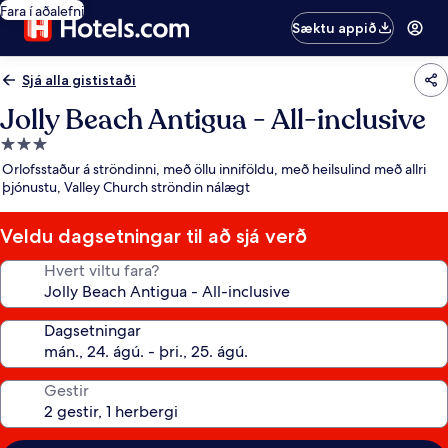
Fara í aðalefni
Sæktu appið
Sjá alla gististaði
Jolly Beach Antigua - All-inclusive
3.0
stjörnu
Orlofsstaður á ströndinni, með öllu inniföldu, með heilsulind með allri
gististaður
þjónustu, Valley Church ströndin nálægt
Veldu dagsetningar til að sjá verð
Hvert viltu fara?
Dagsetningar
Gestir