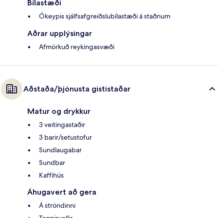
Bílastæði
Ókeypis sjálfsafgreiðslubílastæði á staðnum
Aðrar upplýsingar
Afmörkuð reykingasvæði
Aðstaða/þjónusta gististaðar
Matur og drykkur
3 veitingastaðir
3 barir/setustofur
Sundlaugabar
Sundbar
Kaffihús
Áhugavert að gera
Á ströndinni