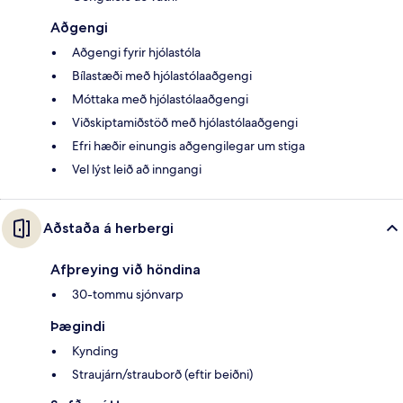
Aðgengi
Aðgengi fyrir hjólastóla
Bílastæði með hjólastólaaðgengi
Móttaka með hjólastólaaðgengi
Viðskiptamiðstöð með hjólastólaaðgengi
Efri hæðir einungis aðgengilegar um stiga
Vel lýst leið að inngangi
Aðstaða á herbergi
Afþreying við höndina
30-tommu sjónvarp
Þægindi
Kynding
Straujárn/strauborð (eftir beiðni)