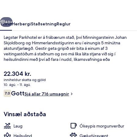
rra
Næsta
40+
Yfirlit
Herbergi
Staðsetning
Reglur
Løgstør Parkhotel er á frábærum stað, því Minningarsteinn Johan
Skjoldborg og Himmerlandsstígurinn eru í einungis 5 mínútna
akstursfjarlægð. Gestir geta gripið sér bita á einum af 3
veitingastöðum á staðnum og svo má líka láta stjana við sig í
heilsulindinni með því að fara í nudd, líkamsvafninga eða
andlitsmeðferðir. Á staðnum eru einnig innilaug, bar/setustofa og
líkamsræktaraðstaða.
Núverandi
22.304 kr.
verð
inniheldur skatta og gjöld
er
10. ágú. - 11. ágú.
Framhlið gististaðar
22.304 kr.
Umsagnir
Gott
7,0
Sjá allar 716 umsagnir
7,0 af 10
Vinsæl aðstaða
Laug
Ókeypis morgunverður
Heilsulind
Gæludýravænt