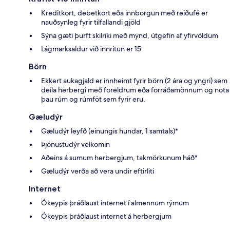
Kreditkort, debetkort eða innborgun með reiðufé er
nauðsynleg fyrir tilfallandi gjöld
Sýna gæti þurft skilríki með mynd, útgefin af yfirvöldum
Lágmarksaldur við innritun er 15
Börn
Ekkert aukagjald er innheimt fyrir börn (2 ára og yngri) sem
deila herbergi með foreldrum eða forráðamönnum og nota
þau rúm og rúmföt sem fyrir eru.
Gæludýr
Gæludýr leyfð (einungis hundar, 1 samtals)*
Þjónustudýr velkomin
Aðeins á sumum herbergjum, takmörkunum háð*
Gæludýr verða að vera undir eftirliti
Internet
Ókeypis þráðlaust internet í almennum rýmum
Ókeypis þráðlaust internet á herbergjum