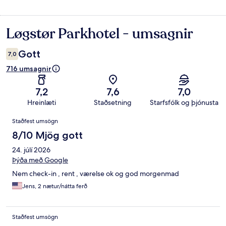
Løgstør Parkhotel - umsagnir
Umsagnir
Gott
7,0
716 umsagnir
7,2
7,6
7,0
Hreinlæti
Staðsetning
Starfsfólk og þjónusta
Umsagnir
Staðfest umsögn
8/10 Mjög gott
24. júlí 2026
Þýða með Google
Nem check-in , rent , værelse ok og god morgenmad
Jens, 2 nætur/nátta ferð
Staðfest umsögn