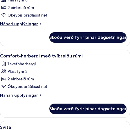
Pláss fyrir 3
fyrir
yfir
Superior-
2 einbreið rúm
hafið
herbergi
Ókeypis þráðlaust net
með
Nánari
Nánari upplýsingar
tvíbreiðu
upplýsingar
rúmi
fyrir
Skoða verð fyrir þínar dagsetningar
Superior-
-
herbergi
verönd
með
Skoða
Ofnæmisprófaður sængurfatnaður, skri
4
tvíbreiðu
Comfort-herbergi með tvíbreiðu rúmi
allar
rúmi
1 svefnherbergi
-
myndir
verönd
Pláss fyrir 3
fyrir
Comfort-
2 einbreið rúm
herbergi
Ókeypis þráðlaust net
með
Nánari
Nánari upplýsingar
tvíbreiðu
upplýsingar
rúmi
fyrir
Skoða verð fyrir þínar dagsetningar
Comfort-
herbergi
með
Skoða
Svíta | Ofnæmisprófaður sængurfatnaðu
5
tvíbreiðu
Svíta