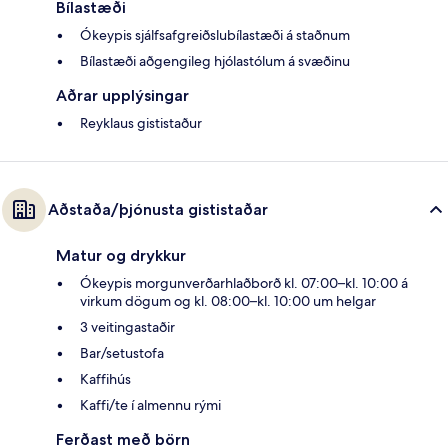
Bílastæði
Ókeypis sjálfsafgreiðslubílastæði á staðnum
Bílastæði aðgengileg hjólastólum á svæðinu
Aðrar upplýsingar
Reyklaus gististaður
Aðstaða/þjónusta gististaðar
Matur og drykkur
Ókeypis morgunverðarhlaðborð kl. 07:00–kl. 10:00 á
virkum dögum og kl. 08:00–kl. 10:00 um helgar
3 veitingastaðir
Bar/setustofa
Kaffihús
Kaffi/te í almennu rými
Ferðast með börn