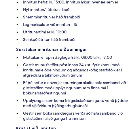
Innritun hefst: kl. 15:00. Innritun lýkur: hvenær sem er
Flýtiinnritun/-útritun í boði
Snemminnritun er háð framboði
Lágmarksaldur við innritun - 15
Útritunartími er kl. 10:00
Seinkuð útritun háð framboði
Sérstakar innritunarleiðbeiningar
Móttakan er opin daglega frá kl. 08:00 til kl. 17:00
Gestir munu fá tölvupóst innan 24 klst. fyrir komu með
innritunarleiðbeiningum og aðgangskóða; starfsfólk er í
afgreiðslu á takmörkuðum tímum
Ef þú hefur einhverjar spurningar skaltu hafa samband við
gististaðinn með upplýsingunum sem finna má í
bókunarstaðfestingunni
Upplýsingar sem koma frá gististaðnum gætu verið þýddar
með sjálfvirkum þýðingarhugbúnaði
Gestir sem bóka samdægurs verða að hafa samband við
gististaðinn til að ganga frá innritun.
Krafist við innritun