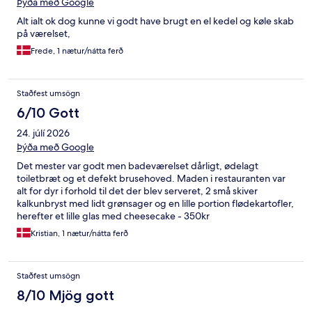
Þýða með Google
Alt ialt ok dog kunne vi godt have brugt en el kedel og køle skab
på værelset,
Frede, 1 nætur/nátta ferð
Staðfest umsögn
6/10 Gott
24. júlí 2026
Þýða með Google
Det mester var godt men badeværelset dårligt, ødelagt
toiletbræt og et defekt brusehoved. Maden i restauranten var
alt for dyr i forhold til det der blev serveret, 2 små skiver
kalkunbryst med lidt grønsager og en lille portion flødekartofler,
herefter et lille glas med cheesecake - 350kr
Kristian, 1 nætur/nátta ferð
Staðfest umsögn
8/10 Mjög gott