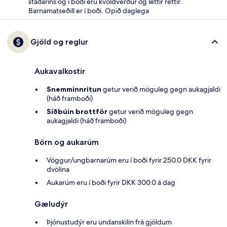
staðarins og í boði eru kvöldverður og léttir réttir.
Barnamatseðill er í boði. Opið daglega
Gjöld og reglur
Aukavalkostir
Snemminnritun
getur verið möguleg gegn aukagjaldi
(háð framboði)
Síðbúin brottför
getur verið möguleg gegn
aukagjaldi (háð framboði)
Börn og aukarúm
Vöggur/ungbarnarúm eru í boði fyrir 250.0 DKK fyrir
dvölina
Aukarúm eru í boði fyrir DKK 300.0 á dag
Gæludýr
Þjónustudýr eru undanskilin frá gjöldum