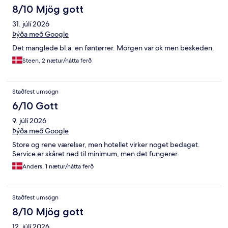
8/10 Mjög gott
31. júlí 2026
Þýða með Google
Det manglede bl.a. en føntørrer. Morgen var ok men beskeden.
Steen, 2 nætur/nátta ferð
Staðfest umsögn
6/10 Gott
9. júlí 2026
Þýða með Google
Store og rene værelser, men hotellet virker noget bedaget.
Service er skåret ned til minimum, men det fungerer.
Anders, 1 nætur/nátta ferð
Staðfest umsögn
8/10 Mjög gott
12. júlí 2026