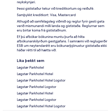
reykskynjari.
Þessi gististaður tekur við kreditkortum og reiðufé.
Samþykkt kreditkort: Visa, Mastercard
Athugið að samfélagsleg viðmið og reglur fyrir gesti geta
verið mismunandi milli landa og gististaða. Reglurnar sem
eru birtar koma frá gististaðnum.
Ef þú afbókar bókunina muntu þurfa að hlíta
afbókunarskilyrðum gestgjafans. Í samræmi við reglugerðir
ESB um neytendarétt eru bókunarþjónustur gististaða ekki
háðar rétti til að hætta við.
Líka þekkt sem
Løgstør Parkhotel
Løgstør Parkhotel Hotel
Løgstør Parkhotel Hotel Logstor
Løgstør Parkhotel Logstor
Løgstør Parkhotel Hotel
Løgstør Parkhotel Logstor
Løgstør Parkhotel Hotel Logstor