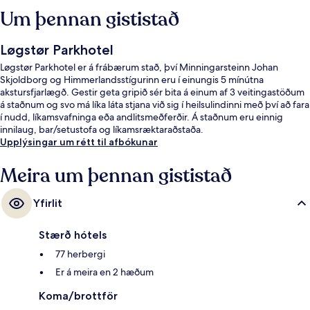
Um þennan gististað
Løgstør Parkhotel
Løgstør Parkhotel er á frábærum stað, því Minningarsteinn Johan
Skjoldborg og Himmerlandsstígurinn eru í einungis 5 mínútna
akstursfjarlægð. Gestir geta gripið sér bita á einum af 3 veitingastöðum
á staðnum og svo má líka láta stjana við sig í heilsulindinni með því að fara
í nudd, líkamsvafninga eða andlitsmeðferðir. Á staðnum eru einnig
innilaug, bar/setustofa og líkamsræktaraðstaða.
Upplýsingar um rétt til afbókunar
Meira um þennan gististað
Yfirlit
Stærð hótels
77 herbergi
Er á meira en 2 hæðum
Koma/brottför