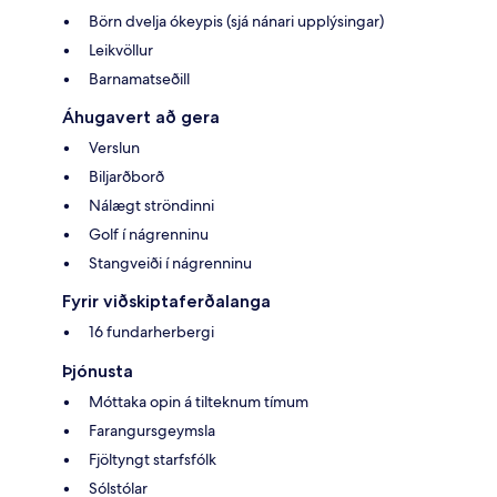
Börn dvelja ókeypis (sjá nánari upplýsingar)
Leikvöllur
Barnamatseðill
Áhugavert að gera
Verslun
Biljarðborð
Nálægt ströndinni
Golf í nágrenninu
Stangveiði í nágrenninu
Fyrir viðskiptaferðalanga
16 fundarherbergi
Þjónusta
Móttaka opin á tilteknum tímum
Farangursgeymsla
Fjöltyngt starfsfólk
Sólstólar