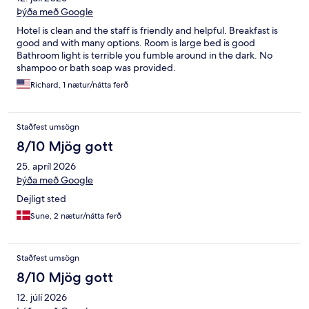
Þýða með Google
Hotel is clean and the staff is friendly and helpful. Breakfast is
good and with many options. Room is large bed is good
Bathroom light is terrible you fumble around in the dark. No
shampoo or bath soap was provided.
Richard, 1 nætur/nátta ferð
Staðfest umsögn
8/10 Mjög gott
25. apríl 2026
Þýða með Google
Dejligt sted
Sune, 2 nætur/nátta ferð
Staðfest umsögn
8/10 Mjög gott
12. júlí 2026