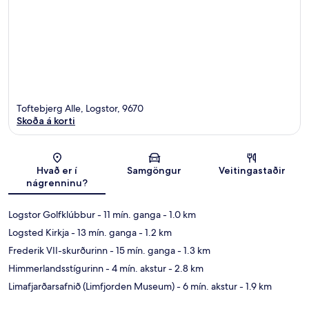
Toftebjerg Alle, Logstor, 9670
Skoða á korti
Kort
Hvað er í
Samgöngur
Veitingastaðir
nágrenninu?
Logstor Golfklúbbur
- 11 mín. ganga
- 1.0 km
Logsted Kirkja
- 13 mín. ganga
- 1.2 km
Frederik VII-skurðurinn
- 15 mín. ganga
- 1.3 km
Himmerlandsstígurinn
- 4 mín. akstur
- 2.8 km
Limafjarðarsafnið (Limfjorden Museum)
- 6 mín. akstur
- 1.9 km