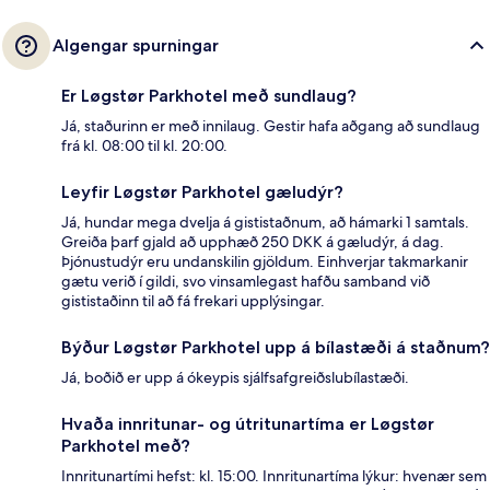
Algengar spurningar
Er Løgstør Parkhotel með sundlaug?
Já, staðurinn er með innilaug. Gestir hafa aðgang að sundlaug
frá kl. 08:00 til kl. 20:00.
Leyfir Løgstør Parkhotel gæludýr?
Já, hundar mega dvelja á gististaðnum, að hámarki 1 samtals.
Greiða þarf gjald að upphæð 250 DKK á gæludýr, á dag.
Þjónustudýr eru undanskilin gjöldum. Einhverjar takmarkanir
gætu verið í gildi, svo vinsamlegast hafðu samband við
gististaðinn til að fá frekari upplýsingar.
Býður Løgstør Parkhotel upp á bílastæði á staðnum?
Já, boðið er upp á ókeypis sjálfsafgreiðslubílastæði.
Hvaða innritunar- og útritunartíma er Løgstør
Parkhotel með?
Innritunartími hefst: kl. 15:00. Innritunartíma lýkur: hvenær sem