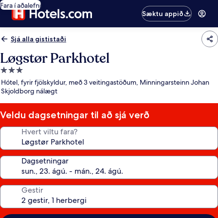
Fara í aðalefni
Sæktu appið
Sjá alla gististaði
Løgstør Parkhotel
3.0
stjörnu
Hótel, fyrir fjölskyldur, með 3 veitingastöðum, Minningarsteinn Johan
gististaður
Skjoldborg nálægt
Veldu dagsetningar til að sjá verð
Hvert viltu fara?
Dagsetningar
Gestir