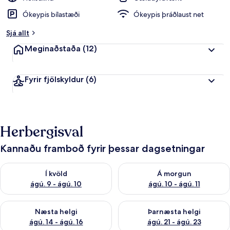
Ókeypis bílastæði
Ókeypis þráðlaust net
Sjá allt
Meginaðstaða
(12)
Fyrir fjölskyldur
(6)
Herbergisval
Kannaðu framboð fyrir þessar dagsetningar
Athuga framboð í kvöld ágú. 9 - ágú. 10
Athuga framboð á morgun ágú.
Í kvöld
Á morgun
ágú. 9 - ágú. 10
ágú. 10 - ágú. 11
Athuga framboð næstu helgi ágú. 14 - ágú. 16
Athuga framboð þarnæstu helg
Næsta helgi
Þarnæsta helgi
ágú. 14 - ágú. 16
ágú. 21 - ágú. 23