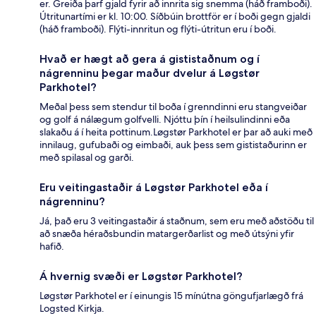
er. Greiða þarf gjald fyrir að innrita sig snemma (háð framboði).
Útritunartími er kl. 10:00. Síðbúin brottför er í boði gegn gjaldi
(háð framboði). Flýti-innritun og flýti-útritun eru í boði.
Hvað er hægt að gera á gististaðnum og í
nágrenninu þegar maður dvelur á Løgstør
Parkhotel?
Meðal þess sem stendur til boða í grenndinni eru stangveiðar
og golf á nálægum golfvelli. Njóttu þín í heilsulindinni eða
slakaðu á í heita pottinum.Løgstør Parkhotel er þar að auki með
innilaug, gufubaði og eimbaði, auk þess sem gististaðurinn er
með spilasal og garði.
Eru veitingastaðir á Løgstør Parkhotel eða í
nágrenninu?
Já, það eru 3 veitingastaðir á staðnum, sem eru með aðstöðu til
að snæða héraðsbundin matargerðarlist og með útsýni yfir
hafið.
Á hvernig svæði er Løgstør Parkhotel?
Løgstør Parkhotel er í einungis 15 mínútna göngufjarlægð frá
Logsted Kirkja.