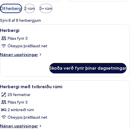
Síur
Öll herbergi
2 rúm
3+ rúm
í
boði
Sýni 8 af 8 herbergjum
fyrir
Skoða
Ofnæmisprófaður sængurfatnaður, skri
1
Herbergi
herbergi
allar
Pláss fyrir 3
myndir
Ókeypis þráðlaust net
fyrir
Herbergi
Nánari
Nánari upplýsingar
upplýsingar
fyrir
Skoða verð fyrir þínar dagsetningar
Herbergi
Skoða
Herbergi með tvíbreiðu rúmi | Ofnæmi
5
Herbergi með tvíbreiðu rúmi
allar
25 fermetrar
myndir
Pláss fyrir 3
fyrir
Herbergi
2 einbreið rúm
með
Ókeypis þráðlaust net
tvíbreiðu
Nánari
Nánari upplýsingar