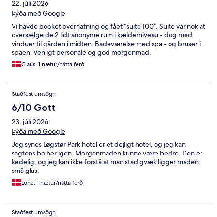
22. júlí 2026
Þýða með Google
Vi havde booket overnatning og fået “suite 100”. Suite var nok at
oversælge de 2 lidt anonyme rum i kælderniveau - dog med
vinduer til gården i midten. Badeværelse med spa - og bruser i
spaen. Venligt personale og god morgenmad.
Claus, 1 nætur/nátta ferð
Staðfest umsögn
6/10 Gott
23. júlí 2026
Þýða með Google
Jeg synes Løgstør Park hotel er et dejligt hotel, og jeg kan
sagtens bo her igen. Morgenmaden kunne være bedre. Den er
kedelig, og jeg kan ikke forstå at man stadigvæk ligger maden i
små glas.
Lone, 1 nætur/nátta ferð
Staðfest umsögn