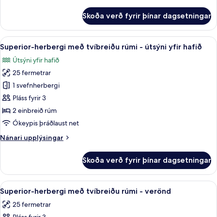
rúmi
upplýsingar
fyrir
Skoða verð fyrir þínar dagsetningar
Herbergi
með
tvíbreiðu
Skoða
Ofnæmisprófaður sængurfatnaður, skri
5
rúmi
Superior-herbergi með tvíbreiðu rúmi - útsýni yfir hafið
allar
Útsýni yfir hafið
myndir
25 fermetrar
fyrir
Superior-
1 svefnherbergi
herbergi
Pláss fyrir 3
með
2 einbreið rúm
tvíbreiðu
Ókeypis þráðlaust net
rúmi
Nánari
Nánari upplýsingar
-
upplýsingar
útsýni
fyrir
Skoða verð fyrir þínar dagsetningar
yfir
Superior-
herbergi
hafið
með
Skoða
Superior-herbergi með tvíbreiðu rúmi
3
tvíbreiðu
Superior-herbergi með tvíbreiðu rúmi - verönd
allar
rúmi
25 fermetrar
-
myndir
útsýni