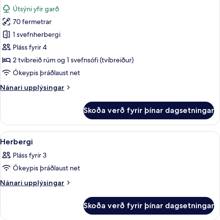
allar
rúmi
Útsýni yfir garð
myndir
70 fermetrar
fyrir
Svíta
1 svefnherbergi
Pláss fyrir 4
2 tvíbreið rúm og 1 svefnsófi (tvíbreiður)
Ókeypis þráðlaust net
Nánari
Nánari upplýsingar
upplýsingar
fyrir
Skoða verð fyrir þínar dagsetningar
Svíta
Skoða
Ofnæmisprófaður sængurfatnaður, skri
4
Herbergi
allar
Pláss fyrir 3
myndir
Ókeypis þráðlaust net
fyrir
Herbergi
Nánari
Nánari upplýsingar
upplýsingar
fyrir
Skoða verð fyrir þínar dagsetningar
Herbergi