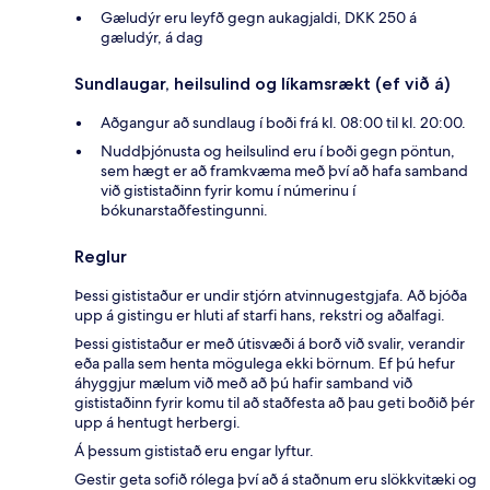
Gæludýr eru leyfð gegn aukagjaldi, DKK 250 á
gæludýr, á dag
Sundlaugar, heilsulind og líkamsrækt (ef við á)
Aðgangur að sundlaug í boði frá kl. 08:00 til kl. 20:00.
Nuddþjónusta og heilsulind eru í boði gegn pöntun,
sem hægt er að framkvæma með því að hafa samband
við gististaðinn fyrir komu í númerinu í
bókunarstaðfestingunni.
Reglur
Þessi gististaður er undir stjórn atvinnugestgjafa. Að bjóða
upp á gistingu er hluti af starfi hans, rekstri og aðalfagi.
Þessi gististaður er með útisvæði á borð við svalir, verandir
eða palla sem henta mögulega ekki börnum. Ef þú hefur
áhyggjur mælum við með að þú hafir samband við
gististaðinn fyrir komu til að staðfesta að þau geti boðið þér
upp á hentugt herbergi.
Á þessum gististað eru engar lyftur.
Gestir geta sofið rólega því að á staðnum eru slökkvitæki og