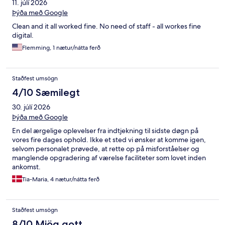
11. júlí 2026
Þýða með Google
Clean and it all worked fine. No need of staff - all workes fine
digital.
Flemming, 1 nætur/nátta ferð
Staðfest umsögn
4/10 Sæmilegt
30. júlí 2026
Þýða með Google
En del ærgelige oplevelser fra indtjekning til sidste døgn på
vores fire dages ophold. Ikke et sted vi ønsker at komme igen,
selvom personalet prøvede, at rette op på misforståelser og
manglende opgradering af værelse faciliteter som lovet inden
ankomst.
Tia-Maria, 4 nætur/nátta ferð
Staðfest umsögn
8/10 Mjög gott