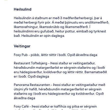
Heilsulind
Heilsulindin á staðnum er með 3 meðferðarherbergi, þar á
meðal herbergi fyrir pör. Á meðal þjónustu eru andlitsmeðferð,
líkamsvafningur, líkamsskrúbb og líkamsmeðferð. Í
heilsulindinni eru gufubað, heitur pottur, eimbað og tyrknest
bað. Heilsulindin er opin daglega.
Veitingar
Foxy Pub - pöbb, léttir réttir í boði. Opið ákveðna daga
Restaurant Toftebjerg - Þessi staður er veitingastaður,
héraðsbundin matargerðarlist er sérgrein staðarins og í boði
eru hádegisverður, kvöldverður og léttir réttir. Barnamatseðill
er í boði. Opið daglega
Panorama Restauranten - Þessi staður er veitingastaður með
útsýni yfir hafið, héraðsbundin matargerðarlist er sérgrein
staðarins og í boði eru hádegisverður og kvöldverður. Opið
ákveðna daga
Foxy Café - Þessi staður er kaffihús og pítsa er sérgrein