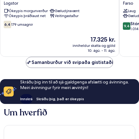
Du
Farso
Logstor
Farso
Nord
Ókeypis morgunverður
Gæludýravænt
Laug
-
Ókeypis þráðlaust net
Veitingastaður
Gælud
Løgstør
Badehotel
6.4af
9.4
Stó
6,4
179 umsagnir
9,4
Logstor
10,
af
1.01
179
10,
Verðið
17.325 kr.
umsagnir
Stórkost
er
1.014
inniheldur skatta og gjöld
17.325 kr.
10. ágú. - 11. ágú.
umsagni
Samanburður við svipaða gististaði
Skráðu þig inn til að sjá gjaldgenga afslætti og ávinninga.
Meiri ávinningur fyrir meiri ævintýri!
Innskrá
Skráðu þig, það er ókeypis
Um hverfið