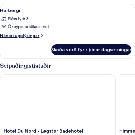
Skoða
Ofnæmisprófaður sængurfatnaður, skri
2
Herbergi
allar
Pláss fyrir 3
myndir
Ókeypis þráðlaust net
fyrir
Herbergi
Nánari
Nánari upplýsingar
upplýsingar
fyrir
Skoða verð fyrir þínar dagsetningar
Herbergi
Svipaðir gististaðir
Hotel Du Nord - Løgstør Badehotel
Himmer
Hotel
Himmer
Hotel Du Nord - Løgstør Badehotel
Himme