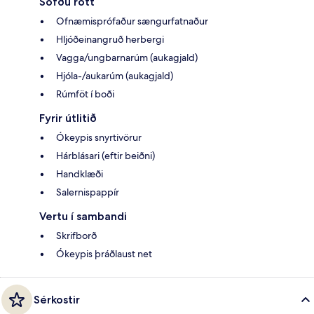
Sofðu rótt
Ofnæmisprófaður sængurfatnaður
Hljóðeinangruð herbergi
Vagga/ungbarnarúm (aukagjald)
Hjóla-/aukarúm (aukagjald)
Rúmföt í boði
Fyrir útlitið
Ókeypis snyrtivörur
Hárblásari (eftir beiðni)
Handklæði
Salernispappír
Vertu í sambandi
Skrifborð
Ókeypis þráðlaust net
Sérkostir