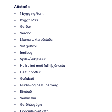
Aðstaða
1 bygging/turn
Byggt 1988
Garður
Verönd
Líkamsræktaraðstaða
Við golfvöll
Innilaug
Spila-/leikjasalur
Heilsulind með fullri þjónustu
Heitur pottur
Gufubað
Nudd- og heilsuherbergi
Eimbað
Veislusalur
Garðhúsgögn
Gönguleið að vatni