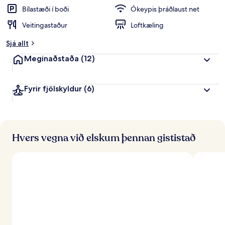
Bílastæði í boði
Ókeypis þráðlaust net
Veitingastaður
Loftkæling
Sjá allt
Meginaðstaða
(12)
Fyrir fjölskyldur
(6)
Hvers vegna við elskum þennan gististað