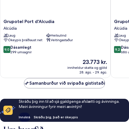
Grupotel
Grupote
Grupotel Port d'Alcudia
Grupot
Port
Maritim
Alcúdia
Alcúdia
d'Alcudia
Alcúdia
Laug
Heilsulind
Laug
Alcúdia
Ókeypis þráðlaust net
Veitingastaður
Ókeypi
9.0
9.2
Dásamlegt
Dás
9,0
9,2
af
af
299 umsagnir
686 
10,
10,
Verðið
23.773 kr.
Dásamlegt,
Dásamle
er
299
686
inniheldur skatta og gjöld
23.773 kr.
28. ágú. - 29. ágú.
umsagnir
umsagni
Samanburður við svipaða gististaði
Skráðu þig inn til að sjá gjaldgenga afslætti og ávinninga.
Meiri ávinningur fyrir meiri ævintýri!
Innskrá
Skráðu þig, það er ókeypis