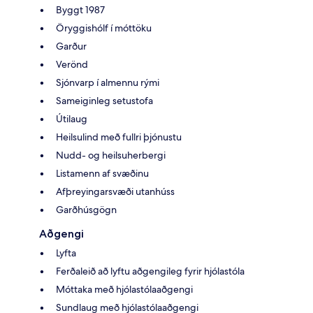
Byggt 1987
Öryggishólf í móttöku
Garður
Verönd
Sjónvarp í almennu rými
Sameiginleg setustofa
Útilaug
Heilsulind með fullri þjónustu
Nudd- og heilsuherbergi
Listamenn af svæðinu
Afþreyingarsvæði utanhúss
Garðhúsgögn
Aðgengi
Lyfta
Ferðaleið að lyftu aðgengileg fyrir hjólastóla
Móttaka með hjólastólaaðgengi
Sundlaug með hjólastólaaðgengi