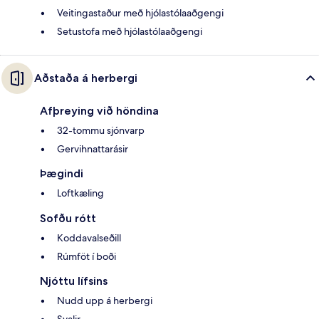
Veitingastaður með hjólastólaaðgengi
Setustofa með hjólastólaaðgengi
Aðstaða á herbergi
Afþreying við höndina
32-tommu sjónvarp
Gervihnattarásir
Þægindi
Loftkæling
Sofðu rótt
Koddavalseðill
Rúmföt í boði
Njóttu lífsins
Nudd upp á herbergi
Svalir