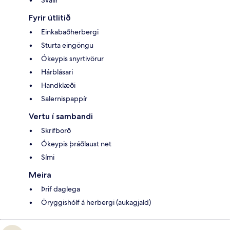
Fyrir útlitið
Einkabaðherbergi
Sturta eingöngu
Ókeypis snyrtivörur
Hárblásari
Handklæði
Salernispappír
Vertu í sambandi
Skrifborð
Ókeypis þráðlaust net
Sími
Meira
Þrif daglega
Öryggishólf á herbergi (aukagjald)