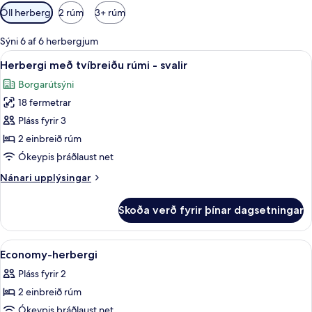
Síur
Öll herbergi
2 rúm
3+ rúm
í
boði
Sýni 6 af 6 herbergjum
fyrir
Skoða
Skrifborð, ókeypis þráðlaus nettengin
7
Herbergi með tvíbreiðu rúmi - svalir
herbergi
allar
Borgarútsýni
myndir
18 fermetrar
fyrir
Herbergi
Pláss fyrir 3
með
2 einbreið rúm
tvíbreiðu
Ókeypis þráðlaust net
rúmi
Nánari
Nánari upplýsingar
-
upplýsingar
svalir
fyrir
Skoða verð fyrir þínar dagsetningar
Herbergi
með
tvíbreiðu
Skoða
Skrifborð, ókeypis þráðlaus nettengin
4
rúmi
Economy-herbergi
allar
-
Pláss fyrir 2
svalir
myndir
2 einbreið rúm
fyrir
Economy-
Ókeypis þráðlaust net