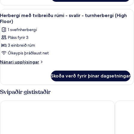
-
með
turnherbergi
tvíbreiðu
Skoða
Útsýni úr herberginu
5
(High
rúmi
Herbergi með tvíbreiðu rúmi - svalir - turnherbergi (High
allar
-
Floor)
Floor)
svalir
myndir
1 svefnherbergi
-
fyrir
turnherbergi
Pláss fyrir 3
Herbergi
(High
3 einbreið rúm
með
Floor)
tvíbreiðu
Ókeypis þráðlaust net
rúmi
Nánari
Nánari upplýsingar
-
upplýsingar
fyrir
svalir
Skoða verð fyrir þínar dagsetningar
Herbergi
-
með
turnherbergi
tvíbreiðu
Svipaðir gististaðir
(High
rúmi
-
Floor)
Grupotel Port d'Alcudia
Grupotel
svalir
-
turnherbergi
(High
Floor)