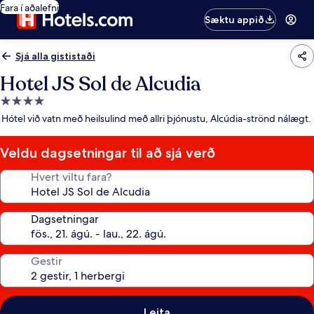
Fara í aðalefni
Sæktu appið
Sjá alla gististaði
Hotel JS Sol de Alcudia
4.0
stjörnu
Hótel við vatn með heilsulind með allri þjónustu, Alcúdia-strönd nálægt.
gististaður
Veldu dagsetningar til að sjá verð
Hvert viltu fara?
Dagsetningar
Gestir
Leita