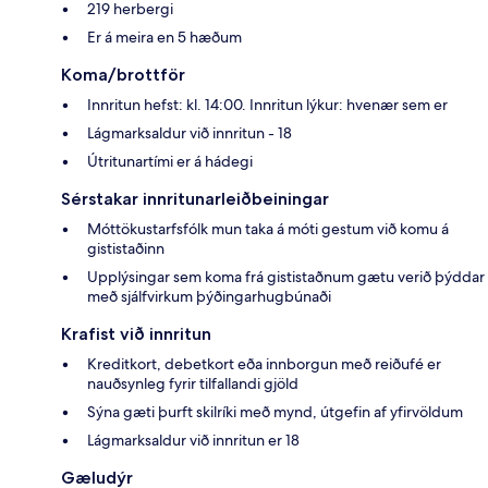
219 herbergi
Er á meira en 5 hæðum
Koma/brottför
Innritun hefst: kl. 14:00. Innritun lýkur: hvenær sem er
Lágmarksaldur við innritun - 18
Útritunartími er á hádegi
Sérstakar innritunarleiðbeiningar
Móttökustarfsfólk mun taka á móti gestum við komu á
gististaðinn
Upplýsingar sem koma frá gististaðnum gætu verið þýddar
með sjálfvirkum þýðingarhugbúnaði
Krafist við innritun
Kreditkort, debetkort eða innborgun með reiðufé er
nauðsynleg fyrir tilfallandi gjöld
Sýna gæti þurft skilríki með mynd, útgefin af yfirvöldum
Lágmarksaldur við innritun er 18
Gæludýr