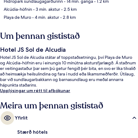
Hidropark sundlaugagarðurinn
- 14 mín. ganga
- 1.2 km
Alcúdia-höfnin
- 3 mín. akstur
- 2.5 km
Playa de Muro
- 4 mín. akstur
- 2.8 km
Um þennan gististað
Hotel JS Sol de Alcudia
Hotel JS Sol de Alcudia státar af toppstaðsetningu, því Playa de Muro
og Alcúdia-höfnin eru í einungis 10 mínútna akstursfjarlægð. Á staðnum
er veitingastaður þar sem þú getur fengið þér bita, en svo er líka tilvalið
að heimsækja heilsulindina og fara í nudd eða líkamsmeðferðir. Útilaug,
bar við sundlaugarbakkann og barnasundlaug eru meðal annarra
hápunkta staðarins.
Upplýsingar um rétt til afbókunar
Meira um þennan gististað
Yfirlit
Stærð hótels