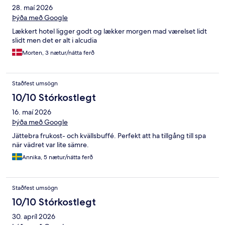
28. maí 2026
Þýða með Google
Lækkert hotel ligger godt og lækker morgen mad værelset lidt
slidt men det er alt i alcudia
Morten, 3 nætur/nátta ferð
Staðfest umsögn
10/10 Stórkostlegt
16. maí 2026
Þýða með Google
Jättebra frukost- och kvällsbuffé. Perfekt att ha tillgång till spa
när vädret var lite sämre.
Annika, 5 nætur/nátta ferð
Staðfest umsögn
10/10 Stórkostlegt
30. apríl 2026