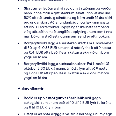
Skattur
er lagður á af yfirvöldum á staðnum og verður
hann innheimtur á gististaðnum. Skatturinn lækkar um
50% eftir áttundu gistinóttina og börn undir 16 ára aldri
eru undanskilin. Aðrar undanþágur og lækkanir gætu
átt við. Til að fá frekari upplýsingar skal hafa samband
við gististaðinn með tengiliðaupplýsingunum sem finna
má í bókunarstaðfestingunni sem send er eftir bókun.
Borgaryfirvöld leggja á sérstakan skatt: Frá 1. nóvember
til 30. apríl, 0.83 EUR á mann, á nótt fyrir allt að 9 nætur
og 0.41 EUR eftir það. Þessi skattur á ekki við um börn
yngri en 16 ára.
Borgaryfirvöld leggja á sérstakan skatt: Frá 1. maí til 31.
október 3.30 EUR á mann, á nótt , fyrir allt að 9 nætur,
og 1.65 EUR eftir það. Þessi skattur á ekki við um börn
yngri en 16 ára.
Aukavalkostir
Boðið er upp á
morgunverðarhlaðborð
gegn
aukagjaldi sem er um það bil 10 til 15 EUR fyrir fullorðna
og 8 til 10 EUR fyrir börn
Hægt er að nota
öryggishólfin
á herbergjunum gegn