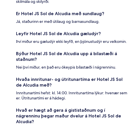
skilmála og skilyrði.
Er Hotel JS Sol de Alcudia með sundlaug?
Já, staðurinn er með útilaug og barnasundlaug.
Leyfir Hotel JS Sol de Alcudia gæludýr?
Því miður eru gæludýr ekki leyfð, en þjónustudýr eru velkomin.
Býður Hotel JS Sol de Alcudia upp á bílastæði á
staðnum?
Nei því miður, en það eru ókeypis bílastæði í nágrenninu.
Hvaða innritunar- og útritunartíma er Hotel JS Sol
de Alcudia með?
Innritunartími hefst: kl. 14:00. Innritunartíma lýkur: hvenær sem
er. Útritunartími er á hádegi.
Hvað er hægt að gera á gististaðnum og í
nágrenninu þegar maður dvelur á Hotel JS Sol de
Alcudia?