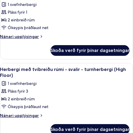
útsýni
Herbergi
1 svefnherbergi
yfir
fyrir
sundlaug
Pláss fyrir 1
einn,
2 einbreið rúm
tvíbreitt
Ókeypis þráðlaust net
rúm
Nánari
Nánari upplýsingar
-
upplýsingar
svalir
fyrir
Skoða verð fyrir þínar dagsetningar
Herbergi
fyrir
einn,
Skoða
Útsýni úr herberginu
5
tvíbreitt
Herbergi með tvíbreiðu rúmi - svalir - turnherbergi (High
allar
rúm
Floor)
-
myndir
1 svefnherbergi
svalir
fyrir
Pláss fyrir 3
Herbergi
2 einbreið rúm
með
tvíbreiðu
Ókeypis þráðlaust net
rúmi
Nánari
Nánari upplýsingar
-
upplýsingar
fyrir
svalir
Skoða verð fyrir þínar dagsetningar
Herbergi