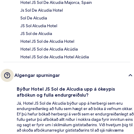
Hotel JS Sol De Alcudia Majorca, Spain
Js Sol De Alcudia Hotel
Sol De Alcudia
JS Sol Alcudia Hotel
JS Sol de Alcudia
Hotel JS Sol de Alcudia Hotel
Hotel JS Sol de Alcudia Alcúdia
Hotel JS Sol de Alcudia Hotel Alcúdia
Algengar spurningar
Býður Hotel JS Sol de Alcudia upp á ókeypis
afbókun og fulla endurgreiðslu?
Já, Hotel JS Sol de Alcudia býður upp á herbergi sem eru
endurgreiðanleg að fullu sem hægt er að bóka á vefnum okkar.
Ef þú hefur bókað herbergi á verði sem er endurgreiðanlegt að
fullu getur þú afbókað allt niður í nokkra daga fyrir innritun eins
og sagt er fyrir um í skilmálum gististaðarins. Við hvetjum þig til
að skoða afbókunarreglur gististaðarins til að sjá nákvæma