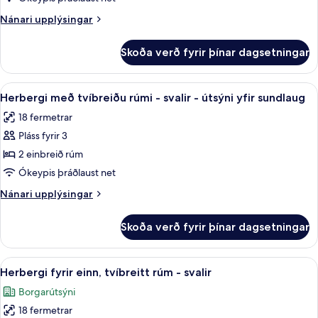
herbergi
Nánari
Nánari upplýsingar
upplýsingar
fyrir
Skoða verð fyrir þínar dagsetningar
Economy-
herbergi
Skoða
Herbergi með tvíbreiðu rúmi - svalir - 
8
Herbergi með tvíbreiðu rúmi - svalir - útsýni yfir sundlaug
allar
18 fermetrar
myndir
Pláss fyrir 3
fyrir
Herbergi
2 einbreið rúm
með
Ókeypis þráðlaust net
tvíbreiðu
Nánari
Nánari upplýsingar
rúmi
upplýsingar
-
fyrir
Skoða verð fyrir þínar dagsetningar
Herbergi
svalir
með
-
tvíbreiðu
Skoða
Skrifborð, ókeypis þráðlaus nettengin
útsýni
5
rúmi
Herbergi fyrir einn, tvíbreitt rúm - svalir
allar
-
yfir
Borgarútsýni
svalir
myndir
sundlaug
-
18 fermetrar
fyrir