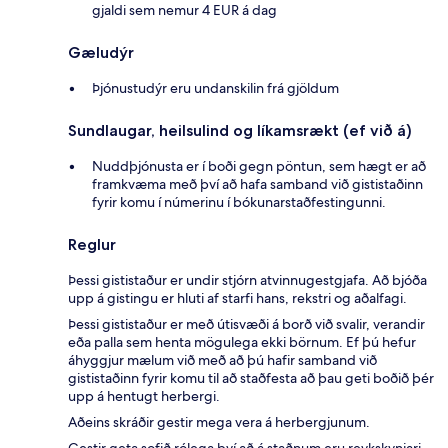
gjaldi sem nemur 4 EUR á dag
Gæludýr
Þjónustudýr eru undanskilin frá gjöldum
Sundlaugar, heilsulind og líkamsrækt (ef við á)
Nuddþjónusta er í boði gegn pöntun, sem hægt er að
framkvæma með því að hafa samband við gististaðinn
fyrir komu í númerinu í bókunarstaðfestingunni.
Reglur
Þessi gististaður er undir stjórn atvinnugestgjafa. Að bjóða
upp á gistingu er hluti af starfi hans, rekstri og aðalfagi.
Þessi gististaður er með útisvæði á borð við svalir, verandir
eða palla sem henta mögulega ekki börnum. Ef þú hefur
áhyggjur mælum við með að þú hafir samband við
gististaðinn fyrir komu til að staðfesta að þau geti boðið þér
upp á hentugt herbergi.
Aðeins skráðir gestir mega vera á herbergjunum.
Gestir geta sofið rólega því að á staðnum eru reykskynjari,