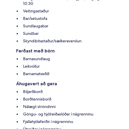
10:30
Veitingastaður
Bar/setustofa
Sundlaugabar
Sundbar
Skyndibitastaður/sælkeraverslun
Ferðast með börn
Barnasundlaug
Leikvöllur
Barnamatseðill
Áhugavert að gera
Biljarðborð
Borðtennisborð
Nálægt ströndinni
Göngu- og hjólreiðaslóðar í nágrenninu
Fjallahjólaferðir í nágrenninu
Útreiðar í nágrenninu