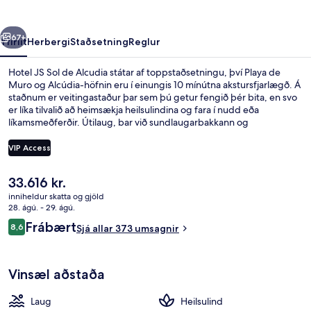
Alcudia
rra
Næsta
67+
Yfirlit
Herbergi
Staðsetning
Reglur
Hotel JS Sol de Alcudia státar af toppstaðsetningu, því Playa de
Muro og Alcúdia-höfnin eru í einungis 10 mínútna akstursfjarlægð. Á
staðnum er veitingastaður þar sem þú getur fengið þér bita, en svo
er líka tilvalið að heimsækja heilsulindina og fara í nudd eða
líkamsmeðferðir. Útilaug, bar við sundlaugarbakkann og
barnasundlaug eru meðal annarra hápunkta staðarins.
VIP Access
Núverandi
33.616 kr.
Útilaug, sólhlífar, sólstólar
verð
inniheldur skatta og gjöld
er
28. ágú. - 29. ágú.
33.616 kr.
Umsagnir
Frábært
8,6
Sjá allar 373 umsagnir
8,6 af 10
Vinsæl aðstaða
Laug
Heilsulind