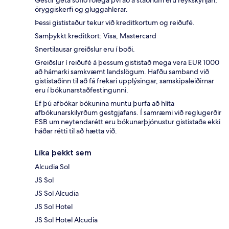
öryggiskerfi og gluggahlerar.
Þessi gististaður tekur við kreditkortum og reiðufé.
Samþykkt kreditkort: Visa, Mastercard
Snertilausar greiðslur eru í boði.
Greiðslur í reiðufé á þessum gististað mega vera EUR 1000
að hámarki samkvæmt landslögum. Hafðu samband við
gististaðinn til að fá frekari upplýsingar, samskipaleiðirnar
eru í bókunarstaðfestingunni.
Ef þú afbókar bókunina muntu þurfa að hlíta
afbókunarskilyrðum gestgjafans. Í samræmi við reglugerðir
ESB um neytendarétt eru bókunarþjónustur gististaða ekki
háðar rétti til að hætta við.
Líka þekkt sem
Alcudia Sol
JS Sol
JS Sol Alcudia
JS Sol Hotel
JS Sol Hotel Alcudia