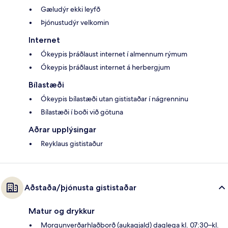
Gæludýr ekki leyfð
Þjónustudýr velkomin
Internet
Ókeypis þráðlaust internet í almennum rýmum
Ókeypis þráðlaust internet á herbergjum
Bílastæði
Ókeypis bílastæði utan gististaðar í nágrenninu
Bílastæði í boði við götuna
Aðrar upplýsingar
Reyklaus gististaður
Aðstaða/þjónusta gististaðar
Matur og drykkur
Morgunverðarhlaðborð (aukagjald) daglega kl. 07:30–kl.