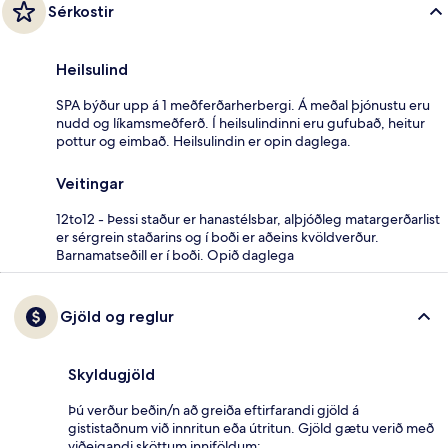
Sérkostir
Heilsulind
SPA býður upp á 1 meðferðarherbergi. Á meðal þjónustu eru
nudd og líkamsmeðferð. Í heilsulindinni eru gufubað, heitur
pottur og eimbað. Heilsulindin er opin daglega.
Veitingar
12to12 - Þessi staður er hanastélsbar, alþjóðleg matargerðarlist
er sérgrein staðarins og í boði er aðeins kvöldverður.
Barnamatseðill er í boði. Opið daglega
Gjöld og reglur
Skyldugjöld
Þú verður beðin/n að greiða eftirfarandi gjöld á
gististaðnum við innritun eða útritun. Gjöld gætu verið með
viðeigandi sköttum inniföldum: