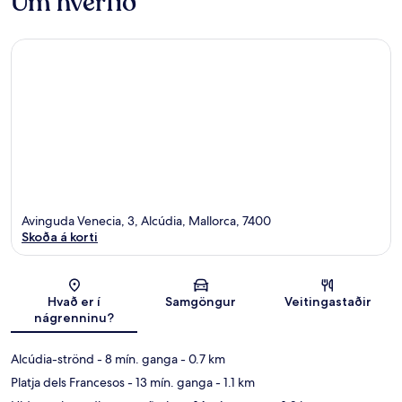
Um hverfið
Avinguda Venecia, 3, Alcúdia, Mallorca, 7400
Skoða á korti
Kort
Hvað er í
Samgöngur
Veitingastaðir
nágrenninu?
Alcúdia-strönd
- 8 mín. ganga
- 0.7 km
Platja dels Francesos
- 13 mín. ganga
- 1.1 km