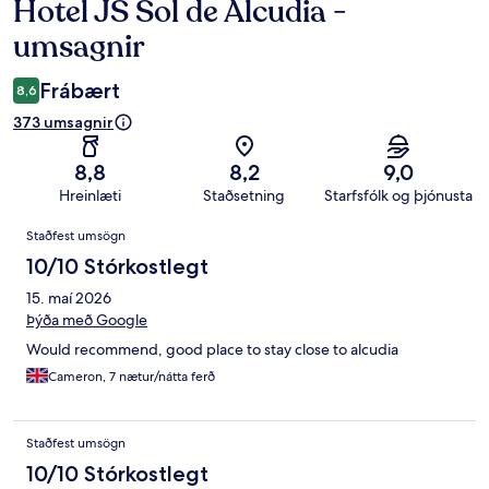
Hotel JS Sol de Alcudia -
Umsagnir
umsagnir
Frábært
8,6
373 umsagnir
8,8
8,2
9,0
Hreinlæti
Staðsetning
Starfsfólk og þjónusta
Umsagnir
Staðfest umsögn
10/10 Stórkostlegt
15. maí 2026
Þýða með Google
Would recommend, good place to stay close to alcudia
Cameron, 7 nætur/nátta ferð
Staðfest umsögn
10/10 Stórkostlegt