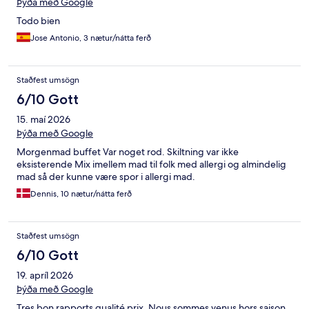
Þýða með Google
Todo bien
Jose Antonio, 3 nætur/nátta ferð
Staðfest umsögn
6/10 Gott
15. maí 2026
Þýða með Google
Morgenmad buffet Var noget rod. Skiltning var ikke
eksisterende Mix imellem mad til folk med allergi og almindelig
mad så der kunne være spor i allergi mad.
Dennis, 10 nætur/nátta ferð
Staðfest umsögn
6/10 Gott
19. apríl 2026
Þýða með Google
Tres bon rapports qualité prix. Nous sommes venus hors saison