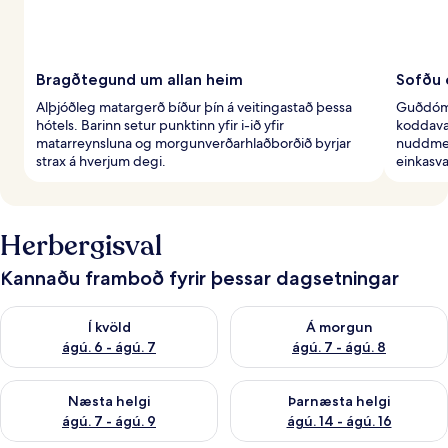
Bragðtegund um allan heim
Sofðu 
Alþjóðleg matargerð bíður þín á veitingastað þessa
Guðdóml
hótels. Barinn setur punktinn yfir i-ið yfir
koddaval
matarreynsluna og morgunverðarhlaðborðið byrjar
nuddmeð
strax á hverjum degi.
einkasval
Herbergisval
Kannaðu framboð fyrir þessar dagsetningar
Athuga framboð í kvöld ágú. 6 - ágú. 7
Athuga framboð á morgun ágú.
Í kvöld
Á morgun
ágú. 6 - ágú. 7
ágú. 7 - ágú. 8
Athuga framboð næstu helgi ágú. 7 - ágú. 9
Athuga framboð þarnæstu helgi
Næsta helgi
Þarnæsta helgi
ágú. 7 - ágú. 9
ágú. 14 - ágú. 16