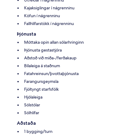
Kajaksiglingar í nágrenninu
Köfun í nágrenninu
Fallhlífarstökk í nágrenninu
Þjónusta
Móttaka opin allan sólarhringinn
Þjónusta gestastjóra
Aðstoð við miða-/ferðakaup
Bílaleiga á staðnum
Fatahreinsun/þvottaþjónusta
Farangursgeymsla
Fjöltyngt starfsfólk
Hjólaleiga
Sólstólar
Sólhlífar
Aðstaða
1 bygging/turn