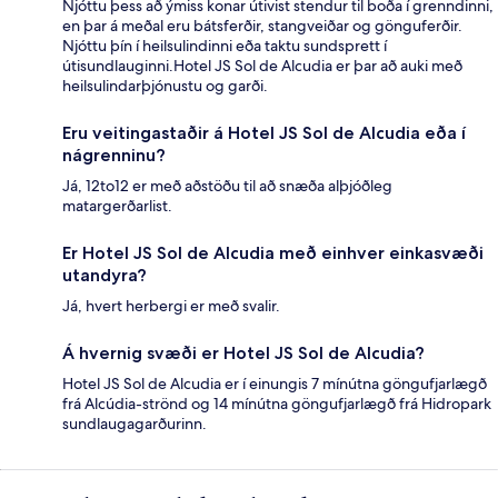
Njóttu þess að ýmiss konar útivist stendur til boða í grenndinni,
en þar á meðal eru bátsferðir, stangveiðar og gönguferðir.
Njóttu þín í heilsulindinni eða taktu sundsprett í
útisundlauginni.Hotel JS Sol de Alcudia er þar að auki með
heilsulindarþjónustu og garði.
Eru veitingastaðir á Hotel JS Sol de Alcudia eða í
nágrenninu?
Já, 12to12 er með aðstöðu til að snæða alþjóðleg
matargerðarlist.
Er Hotel JS Sol de Alcudia með einhver einkasvæði
utandyra?
Já, hvert herbergi er með svalir.
Á hvernig svæði er Hotel JS Sol de Alcudia?
Hotel JS Sol de Alcudia er í einungis 7 mínútna göngufjarlægð
frá Alcúdia-strönd og 14 mínútna göngufjarlægð frá Hidropark
sundlaugagarðurinn.