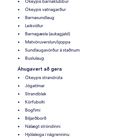
Ókeypis barnaklúbbur
Ókeypis vatnagarður
Barnasundlaug
Leikvöllur
Barnagæsla (aukagjald)
Matvöruverslun/sjoppa
Sundlaugavörður á staðnum
Buslulaug
Áhugavert að gera
Ókeypis strandrúta
Jógatímar
Strandblak
Körfubolti
Bogfimi
Biljarðborð
Nálægt ströndinni
Hjólaleiga í nágrenninu