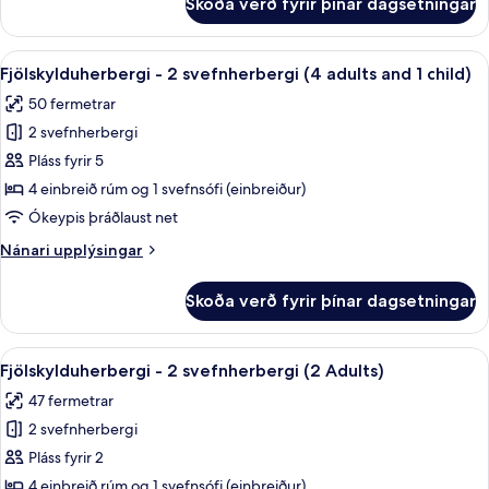
Skoða verð fyrir þínar dagsetningar
Superior-
-
herbergi
turnherbergi
með
Skoða
Dúnsængur, rúm með „pillowtop“-dýnum
(2
9
tvíbreiðu
Fjölskylduherbergi - 2 svefnherbergi (4 adults and 1 child)
allar
rúmi
Adults,
50 fermetrar
-
myndir
top
svalir
2 svefnherbergi
fyrir
floor)
-
Fjölskylduherbergi
Pláss fyrir 5
turnherbergi
-
(2
4 einbreið rúm og 1 svefnsófi (einbreiður)
Adults,
2
Ókeypis þráðlaust net
top
svefnherbergi
floor)
Nánari
Nánari upplýsingar
(4
upplýsingar
adults
fyrir
Skoða verð fyrir þínar dagsetningar
Fjölskylduherbergi
and
-
1
2
Skoða
Dúnsængur, rúm með „pillowtop“-dýnum
child)
9
svefnherbergi
Fjölskylduherbergi - 2 svefnherbergi (2 Adults)
allar
(4
47 fermetrar
adults
myndir
and
2 svefnherbergi
fyrir
1
Fjölskylduherbergi
Pláss fyrir 2
child)
-
4 einbreið rúm og 1 svefnsófi (einbreiður)