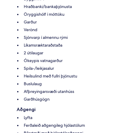
Hraðbanki/bankaþjónusta
Öryggishólf í móttöku
Garður
Verönd
Sjónvarp í almennu rými
Líkamsræktaraðstaða
2 útilaugar
Ókeypis vatnagarður
Spila-/leikjasalur
Heilsulind með fullri þjónustu
Buslulaug
Afþreyingarsvæði utanhúss
Garðhúsgögn
Aðgengi
Lyfta
Ferðaleið aðgengileg hjólastólum
Bílastæði með hjólastólaaðgengi