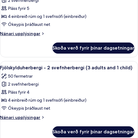
2 svefnherbergi
Fjölskylduherbergi
Pláss fyrir 5
-
2
4 einbreið rúm og 1 svefnsófi (einbreiður)
svefnherbergi
Ókeypis þráðlaust net
(3
Nánari
Nánari upplýsingar
adults
upplýsingar
and
fyrir
Skoða verð fyrir þínar dagsetningar
Fjölskylduherbergi
2
-
children)
2
Skoða
Dúnsængur, rúm með „pillowtop“-dýnum
9
svefnherbergi
Fjölskylduherbergi - 2 svefnherbergi (3 adults and 1 child)
allar
(3
50 fermetrar
adults
myndir
and
2 svefnherbergi
fyrir
2
Fjölskylduherbergi
Pláss fyrir 4
children)
-
4 einbreið rúm og 1 svefnsófi (einbreiður)
2
Ókeypis þráðlaust net
svefnherbergi
Nánari
Nánari upplýsingar
(3
upplýsingar
adults
fyrir
Skoða verð fyrir þínar dagsetningar
Fjölskylduherbergi
and