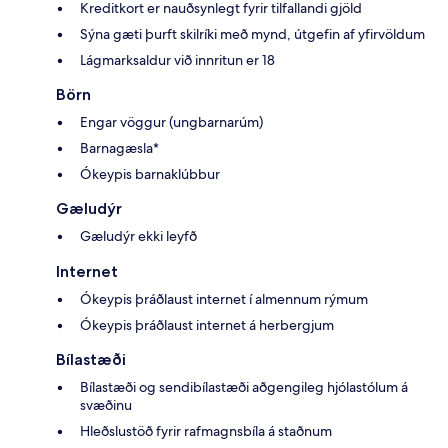
Kreditkort er nauðsynlegt fyrir tilfallandi gjöld
Sýna gæti þurft skilríki með mynd, útgefin af yfirvöldum
Lágmarksaldur við innritun er 18
Börn
Engar vöggur (ungbarnarúm)
Barnagæsla*
Ókeypis barnaklúbbur
Gæludýr
Gæludýr ekki leyfð
Internet
Ókeypis þráðlaust internet í almennum rýmum
Ókeypis þráðlaust internet á herbergjum
Bílastæði
Bílastæði og sendibílastæði aðgengileg hjólastólum á
svæðinu
Hleðslustöð fyrir rafmagnsbíla á staðnum