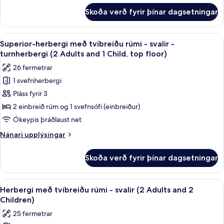
-
fyrir
Skoða verð fyrir þínar dagsetningar
Superior-
svalir
herbergi
(2
með
Skoða
Superior-herbergi með tvíbreiðu rúmi -
Adults)
16
tvíbreiðu
Superior-herbergi með tvíbreiðu rúmi - svalir -
allar
rúmi
turnherbergi (2 Adults and 1 Child, top floor)
-
myndir
26 fermetrar
svalir
fyrir
(2
1 svefnherbergi
Superior-
Adults)
Pláss fyrir 3
herbergi
með
2 einbreið rúm og 1 svefnsófi (einbreiður)
tvíbreiðu
Ókeypis þráðlaust net
rúmi
Nánari
Nánari upplýsingar
-
upplýsingar
svalir
fyrir
Skoða verð fyrir þínar dagsetningar
Superior-
-
herbergi
turnherbergi
með
Skoða
Dúnsængur, rúm með „pillowtop“-dýnum
(2
8
tvíbreiðu
Herbergi með tvíbreiðu rúmi - svalir (2 Adults and 2
allar
rúmi
Adults
Children)
-
myndir
and
25 fermetrar
svalir
fyrir
1
-