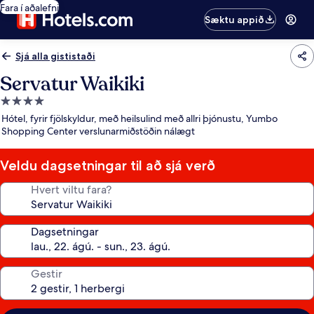
Fara í aðalefni
Sæktu appið
Sjá alla gististaði
Servatur Waikiki
4.0
stjörnu
Hótel, fyrir fjölskyldur, með heilsulind með allri þjónustu, Yumbo
gististaður
Shopping Center verslunarmiðstöðin nálægt
Veldu dagsetningar til að sjá verð
Hvert viltu fara?
Dagsetningar
Gestir