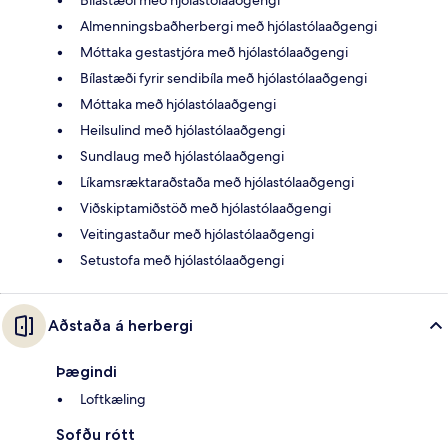
Almenningsbaðherbergi með hjólastólaaðgengi
Móttaka gestastjóra með hjólastólaaðgengi
Bílastæði fyrir sendibíla með hjólastólaaðgengi
Móttaka með hjólastólaaðgengi
Heilsulind með hjólastólaaðgengi
Sundlaug með hjólastólaaðgengi
Líkamsræktaraðstaða með hjólastólaaðgengi
Viðskiptamiðstöð með hjólastólaaðgengi
Veitingastaður með hjólastólaaðgengi
Setustofa með hjólastólaaðgengi
Aðstaða á herbergi
Þægindi
Loftkæling
Sofðu rótt