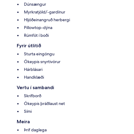
Dúnsængur
Myrkratjöld/-gardínur
Hljóðeinangruð herbergi
Pillowtop-dýna
Rúmföt í boði
Fyrir útlitið
Sturta eingöngu
Ókeypis snyrtivörur
Hárblásari
Handklæði
Vertu í sambandi
Skrifborð
Ókeypis þráðlaust net
Sími
Meira
Þrif daglega