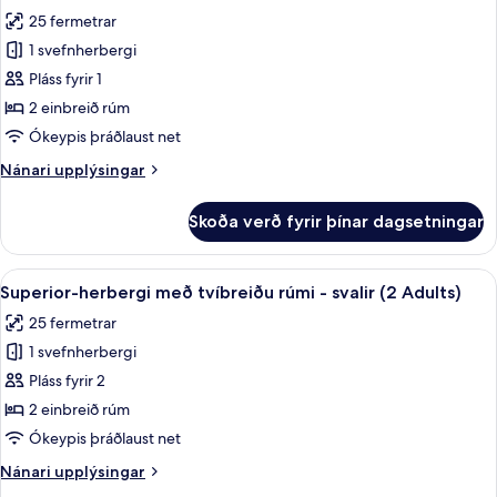
allar
1
-
25 fermetrar
svalir
myndir
Child)
(2
1 svefnherbergi
fyrir
Adults
Superior-
Pláss fyrir 1
and
herbergi
1
2 einbreið rúm
Child)
með
Ókeypis þráðlaust net
tvíbreiðu
Nánari
Nánari upplýsingar
rúmi
upplýsingar
-
fyrir
Skoða verð fyrir þínar dagsetningar
Superior-
svalir
herbergi
(1
með
Skoða
Dúnsængur, rúm með „pillowtop“-dýnum
Adult)
7
tvíbreiðu
Superior-herbergi með tvíbreiðu rúmi - svalir (2 Adults)
allar
rúmi
25 fermetrar
-
myndir
svalir
1 svefnherbergi
fyrir
(1
Superior-
Pláss fyrir 2
Adult)
herbergi
2 einbreið rúm
með
Ókeypis þráðlaust net
tvíbreiðu
Nánari
Nánari upplýsingar
rúmi
upplýsingar