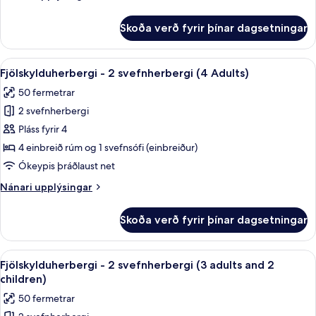
(3
upplýsingar
Adults)
fyrir
Skoða verð fyrir þínar dagsetningar
Fjölskylduherbergi
-
2
Skoða
Dúnsængur, rúm með „pillowtop“-dýnum
9
svefnherbergi
Fjölskylduherbergi - 2 svefnherbergi (4 Adults)
allar
(3
50 fermetrar
Adults)
myndir
2 svefnherbergi
fyrir
Fjölskylduherbergi
Pláss fyrir 4
-
4 einbreið rúm og 1 svefnsófi (einbreiður)
2
Ókeypis þráðlaust net
svefnherbergi
Nánari
Nánari upplýsingar
(4
upplýsingar
Adults)
fyrir
Skoða verð fyrir þínar dagsetningar
Fjölskylduherbergi
-
2
Skoða
Dúnsængur, rúm með „pillowtop“-dýnum
1
svefnherbergi
Fjölskylduherbergi - 2 svefnherbergi (3 adults and 2
allar
(4
children)
Adults)
myndir
50 fermetrar
fyrir