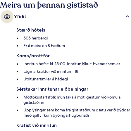
Meira um þennan gististað
Yfirlit
Stærð hótels
505 herbergi
Er á meira en 8 hæðum
Koma/brottför
Innritun hefst: kl. 15:00. Innritun lýkur: hvenær sem er
Lágmarksaldur við innritun - 18
Útritunartími er á hádegi
Sérstakar innritunarleiðbeiningar
Móttökustarfsfólk mun taka á móti gestum við komu á
gististaðinn
Upplýsingar sem koma frá gististaðnum gætu verið þýddar
með sjálfvirkum þýðingarhugbúnaði
Krafist við innritun