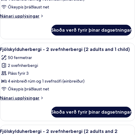
2
Ókeypis þráðlaust net
svefnherbergi
Nánari
Nánari upplýsingar
(2
upplýsingar
Adults)
fyrir
Skoða verð fyrir þínar dagsetningar
Fjölskylduherbergi
-
2
Skoða
Dúnsængur, rúm með „pillowtop“-dýnum
9
svefnherbergi
Fjölskylduherbergi - 2 svefnherbergi (2 adults and 1 child)
allar
(2
50 fermetrar
Adults)
myndir
2 svefnherbergi
fyrir
Fjölskylduherbergi
Pláss fyrir 3
-
4 einbreið rúm og 1 svefnsófi (einbreiður)
2
Ókeypis þráðlaust net
svefnherbergi
Nánari
Nánari upplýsingar
(2
upplýsingar
adults
fyrir
Skoða verð fyrir þínar dagsetningar
Fjölskylduherbergi
and
-
1
2
Skoða
Dúnsængur, rúm með „pillowtop“-dýnum
child)
9
svefnherbergi
Fjölskylduherbergi - 2 svefnherbergi (2 adults and 2
allar