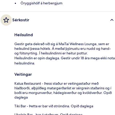
Öryggishólf á herbergjum
Sérkostir
Heilsulind
Gestir geta dekrað við sig á MaiTai Wellness Lounge, sem er
heilsulind þessa hótels. Á meðal þjónustu eru nudd og hand-
og fótsnyrting. Í heilsulindinni er heitur pottur.
Heilsulindin er opin daglega. Gestir undir 18 ára mega ekki nota
heilsulindina.
Veitingar
Kalua Restaurant - Þessi staður er veitingastaður með
hlaðborði, alþjóðleg matargerðarlist er sérgrein staðarins og í
boði eru morgunverður, hádegisverður og kvöldverður. Opið
daglega
Tiki Bar - Þetta er bar við ströndina. Opið daglega
Ukelele Bar - bar á staðnum. Opið daglega