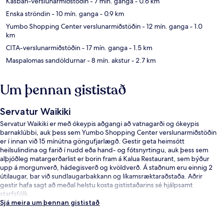
Kasbah-verslunarmiðstöðin
- 7 mín. ganga
- 0.6 km
Enska ströndin
- 10 mín. ganga
- 0.9 km
Yumbo Shopping Center verslunarmiðstöðin
- 12 mín. ganga
- 1.0
km
CITA-verslunarmiðstöðin
- 17 mín. ganga
- 1.5 km
Maspalomas sandöldurnar
- 8 mín. akstur
- 2.7 km
Um þennan gististað
Servatur Waikiki
Servatur Waikiki er með ókeypis aðgangi að vatnagarði og ókeypis
barnaklúbbi, auk þess sem Yumbo Shopping Center verslunarmiðstöðin
er í innan við 15 mínútna göngufjarlægð. Gestir geta heimsótt
heilsulindina og farið í nudd eða hand- og fótsnyrtingu, auk þess sem
alþjóðleg matargerðarlist er borin fram á Kalua Restaurant, sem býður
upp á morgunverð, hádegisverð og kvöldverð. Á staðnum eru einnig 2
útilaugar, bar við sundlaugarbakkann og líkamsræktaraðstaða. Aðrir
gestir hafa sagt að meðal helstu kosta gististaðarins sé hjálpsamt
starfsfólk.
Sjá meira um þennan gististað