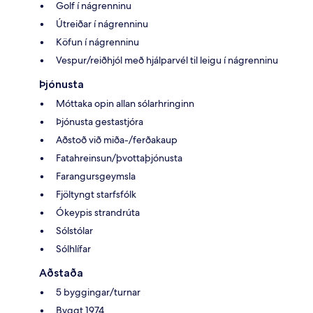
Golf í nágrenninu
Útreiðar í nágrenninu
Köfun í nágrenninu
Vespur/reiðhjól með hjálparvél til leigu í nágrenninu
Þjónusta
Móttaka opin allan sólarhringinn
Þjónusta gestastjóra
Aðstoð við miða-/ferðakaup
Fatahreinsun/þvottaþjónusta
Farangursgeymsla
Fjöltyngt starfsfólk
Ókeypis strandrúta
Sólstólar
Sólhlífar
Aðstaða
5 byggingar/turnar
Byggt 1974