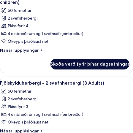
(2
children)
adults
myndir
50 fermetrar
and
fyrir
1
2 svefnherbergi
Fjölskylduherbergi
child)
Pláss fyrir 4
-
2
4 einbreið rúm og 1 svefnsófi (einbreiður)
svefnherbergi
Ókeypis þráðlaust net
(2
Nánari
Nánari upplýsingar
adults
upplýsingar
and
fyrir
Skoða verð fyrir þínar dagsetningar
Fjölskylduherbergi
2
-
children)
2
Skoða
Dúnsængur, rúm með „pillowtop“-dýnum
9
svefnherbergi
Fjölskylduherbergi - 2 svefnherbergi (3 Adults)
allar
(2
50 fermetrar
adults
myndir
and
2 svefnherbergi
fyrir
2
Fjölskylduherbergi
Pláss fyrir 3
children)
-
4 einbreið rúm og 1 svefnsófi (einbreiður)
2
Ókeypis þráðlaust net
svefnherbergi
Nánari
Nánari upplýsingar