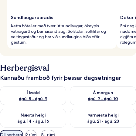
Sundlaugarparadís
Dekur í
Þetta hótel er með tvær útisundlaugar, ókeypis
Frá dag
vatnagarð og barnasundlaug. Sólstólar, sólhlífar og
nuddmeð
veitingastaður og bar við sundlaugina bíða eftir
algjöra 
gestum.
rólegum
Herbergisval
Kannaðu framboð fyrir þessar dagsetningar
Athuga framboð í kvöld ágú. 8 - ágú. 9
Athuga framboð á morgun ágú.
Í kvöld
Á morgun
ágú. 8 - ágú. 9
ágú. 9 - ágú. 10
Athuga framboð næstu helgi ágú. 14 - ágú. 16
Athuga framboð þarnæstu helg
Næsta helgi
Þarnæsta helgi
ágú. 14 - ágú. 16
ágú. 21 - ágú. 23
Síur
Öll herbergi
2 rúm
3+ rúm