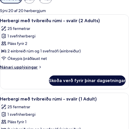
í
boði
Sýni 20 af 20 herbergjum
fyrir
Skoða
Herbergi með tvíbreiðu rúmi - svalir 
15
Herbergi með tvíbreiðu rúmi - svalir (2 Adults)
herbergi
allar
25 fermetrar
myndir
1 svefnherbergi
fyrir
Herbergi
Pláss fyrir 2
með
2 einbreið rúm og 1 svefnsófi (einbreiður)
tvíbreiðu
Ókeypis þráðlaust net
rúmi
Nánari
Nánari upplýsingar
-
upplýsingar
svalir
fyrir
Skoða verð fyrir þínar dagsetningar
Herbergi
(2
með
Adults)
tvíbreiðu
Skoða
Dúnsængur, rúm með „pillowtop“-dýnum
8
rúmi
Herbergi með tvíbreiðu rúmi - svalir (1 Adult)
allar
-
25 fermetrar
svalir
myndir
(2
1 svefnherbergi
fyrir
Adults)
Herbergi
Pláss fyrir 1
með