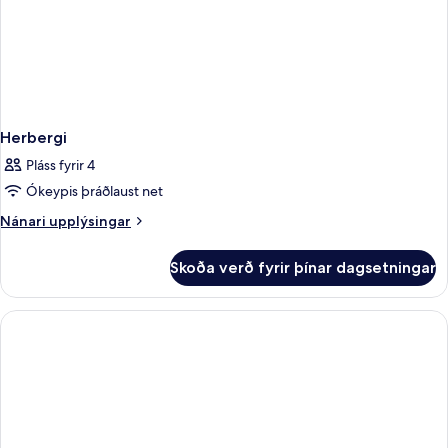
Herbergi
Pláss fyrir 4
Ókeypis þráðlaust net
Nánari
Nánari upplýsingar
upplýsingar
fyrir
Skoða verð fyrir þínar dagsetningar
Herbergi