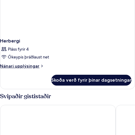
Herbergi
Pláss fyrir 4
Ókeypis þráðlaust net
Nánari
Nánari upplýsingar
upplýsingar
fyrir
Skoða verð fyrir þínar dagsetningar
Herbergi
Svipaðir gististaðir
Abora Catarina by Lopesan Hotels - All Inclusive
Servatur