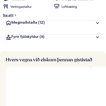
Veitingastaður
Loftkæling
Sjá allt
Meginaðstaða
(12)
Fyrir fjölskyldur
(6)
Hvers vegna við elskum þennan gististað