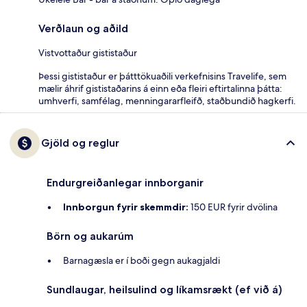
Verðlaun og aðild
Vistvottaður gististaður
Þessi gististaður er þátttökuaðili verkefnisins Travelife, sem
mælir áhrif gististaðarins á einn eða fleiri eftirtalinna þátta:
umhverfi, samfélag, menningararfleifð, staðbundið hagkerfi.
Gjöld og reglur
Endurgreiðanlegar innborganir
Innborgun fyrir skemmdir:
150 EUR fyrir dvölina
Börn og aukarúm
Barnagæsla er í boði gegn aukagjaldi
Sundlaugar, heilsulind og líkamsrækt (ef við á)