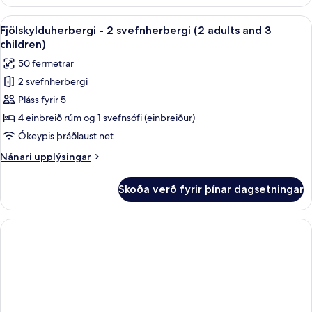
-
1
2
Skoða
Dúnsængur, rúm með „pillowtop“-dýnum
child)
9
svefnherbergi
Fjölskylduherbergi - 2 svefnherbergi (2 adults and 3
allar
(3
children)
adults
myndir
50 fermetrar
and
fyrir
1
2 svefnherbergi
Fjölskylduherbergi
child)
Pláss fyrir 5
-
2
4 einbreið rúm og 1 svefnsófi (einbreiður)
svefnherbergi
Ókeypis þráðlaust net
(2
Nánari
Nánari upplýsingar
adults
upplýsingar
and
fyrir
Skoða verð fyrir þínar dagsetningar
Fjölskylduherbergi
3
-
children)
2
svefnherbergi
(2
adults
and
3
children)