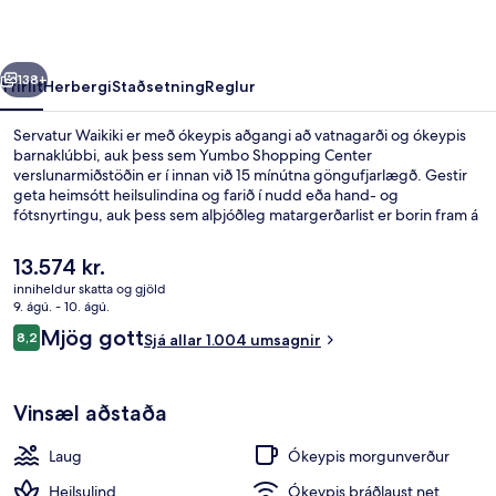
rra
Næsta
138+
Yfirlit
Herbergi
Staðsetning
Reglur
Servatur Waikiki er með ókeypis aðgangi að vatnagarði og ókeypis
barnaklúbbi, auk þess sem Yumbo Shopping Center
verslunarmiðstöðin er í innan við 15 mínútna göngufjarlægð. Gestir
geta heimsótt heilsulindina og farið í nudd eða hand- og
fótsnyrtingu, auk þess sem alþjóðleg matargerðarlist er borin fram á
Kalua Restaurant, sem býður upp á morgunverð, hádegisverð og
kvöldverð. Á staðnum eru einnig 2 útilaugar, bar við
Núverandi
13.574 kr.
sundlaugarbakkann og líkamsræktaraðstaða. Aðrir gestir hafa sagt
verð
inniheldur skatta og gjöld
að meðal helstu kosta gististaðarins sé hjálpsamt starfsfólk.
er
9. ágú. - 10. ágú.
Útsýni frá gististað
13.574 kr.
Umsagnir
Mjög gott
8,2
Sjá allar 1.004 umsagnir
8,2 af 10
Vinsæl aðstaða
Laug
Ókeypis morgunverður
Heilsulind
Ókeypis þráðlaust net