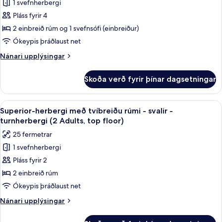
1 svefnherbergi
Herbergi
Child,
turnherbergi
Pláss fyrir 4
með
(2
top
Adults
tvíbreiðu
2 einbreið rúm og 1 svefnsófi (einbreiður)
floor)
and
rúmi
Ókeypis þráðlaust net
1
-
Child,
Nánari
Nánari upplýsingar
svalir
top
upplýsingar
floor)
(2
fyrir
Skoða verð fyrir þínar dagsetningar
Herbergi
Adults
með
and
tvíbreiðu
Skoða
Dúnsængur, rúm með „pillowtop“-dýnum
2
8
rúmi
Superior-herbergi með tvíbreiðu rúmi - svalir -
allar
-
Children)
turnherbergi (2 Adults, top floor)
svalir
myndir
25 fermetrar
(2
fyrir
Adults
1 svefnherbergi
Superior-
and
Pláss fyrir 2
herbergi
2
Children)
með
2 einbreið rúm
tvíbreiðu
Ókeypis þráðlaust net
rúmi
Nánari
Nánari upplýsingar
-
upplýsingar
svalir
fyrir