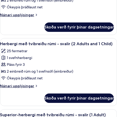
2 einbreið rúm og 1 svefnsófi (einbreiður)
tvíbreiðu
Ókeypis þráðlaust net
rúmi
Nánari
Nánari upplýsingar
-
upplýsingar
svalir
fyrir
Skoða verð fyrir þínar dagsetningar
Herbergi
(1
með
Adult)
tvíbreiðu
Skoða
Dúnsængur, rúm með „pillowtop“-dýnum
8
rúmi
Herbergi með tvíbreiðu rúmi - svalir (2 Adults and 1 Child)
allar
-
25 fermetrar
svalir
myndir
(1
1 svefnherbergi
fyrir
Adult)
Herbergi
Pláss fyrir 3
með
2 einbreið rúm og 1 svefnsófi (einbreiður)
tvíbreiðu
Ókeypis þráðlaust net
rúmi
Nánari
Nánari upplýsingar
-
upplýsingar
svalir
fyrir
Skoða verð fyrir þínar dagsetningar
Herbergi
(2
með
Adults
tvíbreiðu
Skoða
Dúnsængur, rúm með „pillowtop“-dýnum
and
14
rúmi
Superior-herbergi með tvíbreiðu rúmi - svalir (1 Adult)