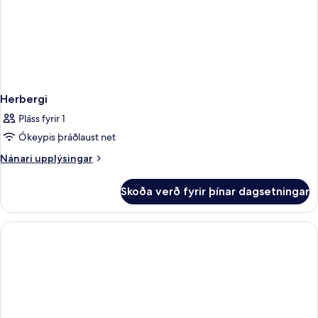
Herbergi
Pláss fyrir 1
Ókeypis þráðlaust net
Nánari
Nánari upplýsingar
upplýsingar
fyrir
Skoða verð fyrir þínar dagsetningar
Herbergi