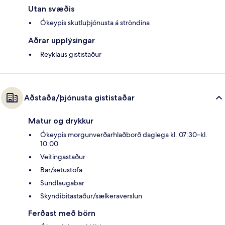
Utan svæðis
Ókeypis skutluþjónusta á ströndina
Aðrar upplýsingar
Reyklaus gististaður
Aðstaða/þjónusta gististaðar
Matur og drykkur
Ókeypis morgunverðarhlaðborð daglega kl. 07:30–kl.
10:00
Veitingastaður
Bar/setustofa
Sundlaugabar
Skyndibitastaður/sælkeraverslun
Ferðast með börn