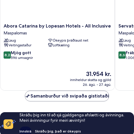
Abora
Servatur
Abora Catarina by Lopesan Hotels - All Inclusive
Servat
Catarina
Don
Maspalomas
Maspal
by
Miguel
Laug
Ókeypis þráðlaust net
Laug
Lopesan
-
Veitingastaður
Loftkæling
Veitin
Hotels
Adults
-
Only
8.2
8.6
Mjög gott
Frá
8,2
8,6
All
Maspal
af
af
596 umsagnir
1.00
Inclusive
10,
10,
Maspalomas
Mjög
Frábært
Verðið
31.954 kr.
gott,
1.006
er
596
umsagni
inniheldur skatta og gjöld
31.954 kr.
umsagnir
26. ágú. - 27. ágú.
Samanburður við svipaða gististaði
Skráðu þig inn til að sjá gjaldgenga afslætti og ávinninga.
Meiri ávinningur fyrir meiri ævintýri!
Innskrá
Skráðu þig, það er ókeypis