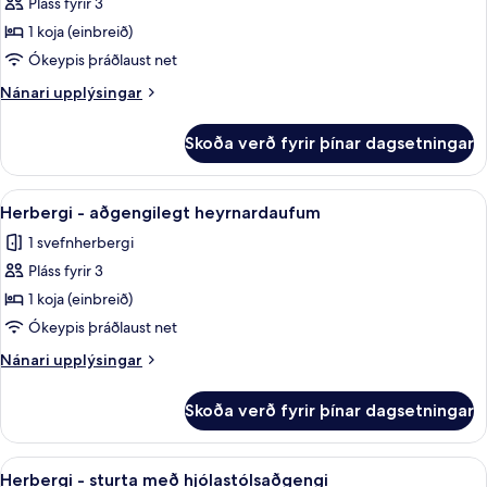
Pláss fyrir 3
fyrir
með
Queen
1 koja (einbreið)
hjólastólsaðgengi
Room
Ókeypis þráðlaust net
with
Nánari
Nánari upplýsingar
Bunk
upplýsingar
fyrir
Skoða verð fyrir þínar dagsetningar
Queen
Room
with
Skoða
Rúmföt úr egypskri bómull, rúmföt af
7
Bunk
Herbergi - aðgengilegt heyrnardaufum
allar
1 svefnherbergi
myndir
Pláss fyrir 3
fyrir
Herbergi
1 koja (einbreið)
-
Ókeypis þráðlaust net
aðgengilegt
Nánari
Nánari upplýsingar
heyrnardaufum
upplýsingar
fyrir
Skoða verð fyrir þínar dagsetningar
Herbergi
-
aðgengilegt
Skoða
Rúmföt úr egypskri bómull, rúmföt af
7
heyrnardaufum
Herbergi - sturta með hjólastólsaðgengi