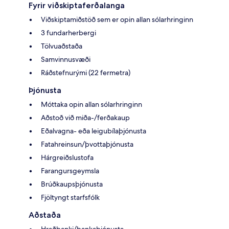
Fyrir viðskiptaferðalanga
Viðskiptamiðstöð sem er opin allan sólarhringinn
3 fundarherbergi
Tölvuaðstaða
Samvinnusvæði
Ráðstefnurými (22 fermetra)
Þjónusta
Móttaka opin allan sólarhringinn
Aðstoð við miða-/ferðakaup
Eðalvagna- eða leigubílaþjónusta
Fatahreinsun/þvottaþjónusta
Hárgreiðslustofa
Farangursgeymsla
Brúðkaupsþjónusta
Fjöltyngt starfsfólk
Aðstaða
Hraðbanki/bankaþjónusta