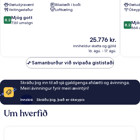
BY
Manhatt
Gæludýravænt
Bílastæði í boði
Gælud
LOTTE
Veitingastaður
Loftkæling
Ókeypi
HOTELS
Manhattan
8.2
Mjög gott
8,2
8.2
Mjö
af
7.161 umsögn
8,2
af
864 
10,
10,
Mjög
Verðið
25.776 kr.
Mjög
gott,
er
gott,
7.161
inniheldur skatta og gjöld
25.776 kr.
864
umsögn
16. ágú. - 17. ágú.
umsagni
Samanburður við svipaða gististaði
Skráðu þig inn til að sjá gjaldgenga afslætti og ávinninga.
Meiri ávinningur fyrir meiri ævintýri!
Innskrá
Skráðu þig, það er ókeypis
Um hverfið