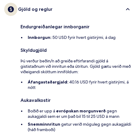
Gjöld og reglur
Endurgreiðanlegar innborganir
Innborgun:
50 USD fyrir hvert gistirými, á dag
Skyldugjöld
Þú verður beðin/n að greiða eftirfarandi gjöld á
gististaðnum við innritun eða útritun. Gjöld gætu verið með
viðeigandi sköttum inniföldum:
Áfangastaðargjald:
40.16 USD fyrir hvert gistirými, á
nótt
Aukavalkostir
Boðið er upp á
evrópskan morgunverð
gegn
aukagjaldi sem er um það bil 15 til 25 USD á mann
Snemminnritun
getur verið möguleg gegn aukagjaldi
(háð framboði)