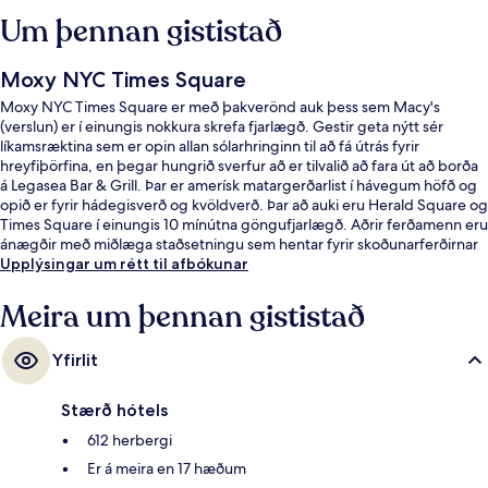
Um þennan gististað
Moxy NYC Times Square
Moxy NYC Times Square er með þakverönd auk þess sem Macy's
(verslun) er í einungis nokkura skrefa fjarlægð. Gestir geta nýtt sér
líkamsræktina sem er opin allan sólarhringinn til að fá útrás fyrir
hreyfiþörfina, en þegar hungrið sverfur að er tilvalið að fara út að borða
á Legasea Bar & Grill. Þar er amerísk matargerðarlist í hávegum höfð og
opið er fyrir hádegisverð og kvöldverð. Þar að auki eru Herald Square og
Times Square í einungis 10 mínútna göngufjarlægð. Aðrir ferðamenn eru
ánægðir með miðlæga staðsetningu sem hentar fyrir skoðunarferðirnar
sem bjóðast í nágrenninu og líka hve stutt er í almenningssamgöngur:
Upplýsingar um rétt til afbókunar
34 St. - Penn lestarstöðin (Fashion Av.) er í 3 mínútna göngufjarlægð og
34 St. lestarstöðin (Herald Square) er í 3 mínútna göngufjarlægð.
Meira um þennan gististað
Yfirlit
Stærð hótels
612 herbergi
Er á meira en 17 hæðum