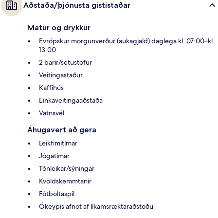
Aðstaða/þjónusta gististaðar
Matur og drykkur
Evrópskur morgunverður (aukagjald) daglega kl. 07:00–kl.
13:00
2 barir/setustofur
Veitingastaður
Kaffihús
Einkaveitingaaðstaða
Vatnsvél
Áhugavert að gera
Leikfimitímar
Jógatímar
Tónleikar/sýningar
Kvöldskemmtanir
Fótboltaspil
Ókeypis afnot af líkamsræktaraðstöðu