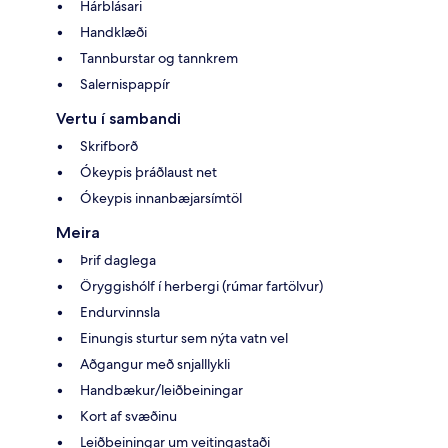
Hárblásari
Handklæði
Tannburstar og tannkrem
Salernispappír
Vertu í sambandi
Skrifborð
Ókeypis þráðlaust net
Ókeypis innanbæjarsímtöl
Meira
Þrif daglega
Öryggishólf í herbergi (rúmar fartölvur)
Endurvinnsla
Einungis sturtur sem nýta vatn vel
Aðgangur með snjalllykli
Handbækur/leiðbeiningar
Kort af svæðinu
Leiðbeiningar um veitingastaði