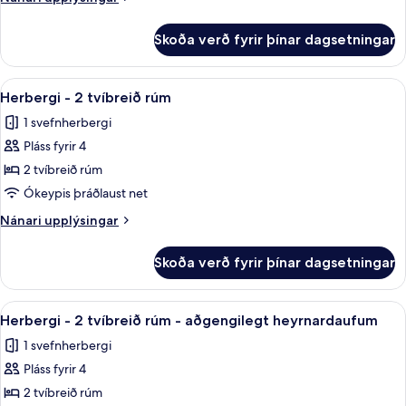
tvíbreitt
upplýsingar
fyrir
rúm
Skoða verð fyrir þínar dagsetningar
Herbergi
-
-
sturta
1
Skoða
Rúmföt úr egypskri bómull, rúmföt af
5
með
meðalstórt
Herbergi - 2 tvíbreið rúm
allar
tvíbreitt
hjólastólsaðgengi
1 svefnherbergi
rúm
myndir
-
Pláss fyrir 4
fyrir
sturta
Herbergi
2 tvíbreið rúm
með
-
hjólastólsaðgengi
Ókeypis þráðlaust net
2
Nánari
Nánari upplýsingar
tvíbreið
upplýsingar
rúm
fyrir
Skoða verð fyrir þínar dagsetningar
Herbergi
-
2
Skoða
Rúmföt úr egypskri bómull, rúmföt af
5
tvíbreið
Herbergi - 2 tvíbreið rúm - aðgengilegt heyrnardaufum
allar
rúm
1 svefnherbergi
myndir
Pláss fyrir 4
fyrir
Herbergi
2 tvíbreið rúm