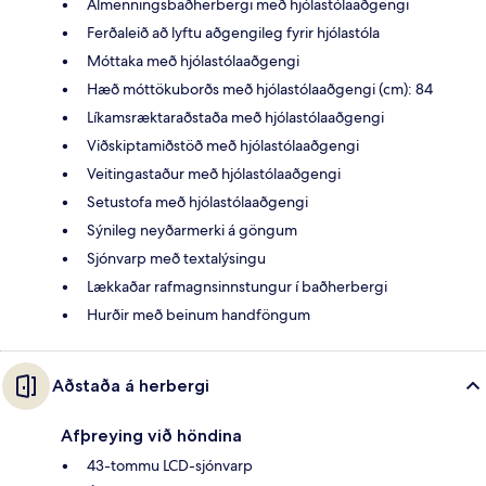
Almenningsbaðherbergi með hjólastólaaðgengi
Ferðaleið að lyftu aðgengileg fyrir hjólastóla
Móttaka með hjólastólaaðgengi
Hæð móttökuborðs með hjólastólaaðgengi (cm): 84
Líkamsræktaraðstaða með hjólastólaaðgengi
Viðskiptamiðstöð með hjólastólaaðgengi
Veitingastaður með hjólastólaaðgengi
Setustofa með hjólastólaaðgengi
Sýnileg neyðarmerki á göngum
Sjónvarp með textalýsingu
Lækkaðar rafmagnsinnstungur í baðherbergi
Hurðir með beinum handföngum
Aðstaða á herbergi
Afþreying við höndina
43-tommu LCD-sjónvarp