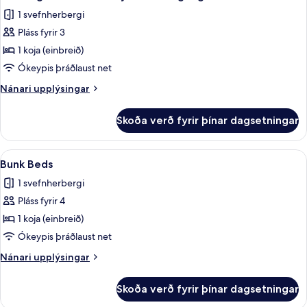
allar
1 svefnherbergi
myndir
Pláss fyrir 3
fyrir
Herbergi
1 koja (einbreið)
-
Ókeypis þráðlaust net
sturta
Nánari
Nánari upplýsingar
með
upplýsingar
hjólastólsaðgengi
fyrir
Skoða verð fyrir þínar dagsetningar
Herbergi
-
sturta
Skoða
Rúmföt úr egypskri bómull, rúmföt af
5
með
Bunk Beds
allar
hjólastólsaðgengi
1 svefnherbergi
myndir
Pláss fyrir 4
fyrir
Bunk
1 koja (einbreið)
Beds
Ókeypis þráðlaust net
Nánari
Nánari upplýsingar
upplýsingar
fyrir
Skoða verð fyrir þínar dagsetningar
Bunk
Beds