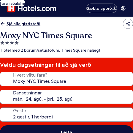
Fara í aðalefni
Sæktu appið
Sjá alla gististaði
Moxy NYC Times Square
4.0
stjörnu
Hótel með 2 börum/setustofum, Times Square nálægt
gististaður
Veldu dagsetningar til að sjá verð
Hvert viltu fara?
Dagsetningar
Gestir
Leita