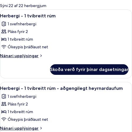
boði
Sýni 22 af 22 herbergjum
fyrir
Skoða
Rúmföt úr egypskri bómull, rúmföt af
4
Herbergi - 1 tvíbreitt rúm
herbergi
allar
1 svefnherbergi
myndir
Pláss fyrir 2
fyrir
Herbergi
1 tvíbreitt rúm
-
Ókeypis þráðlaust net
1
Nánari
Nánari upplýsingar
tvíbreitt
upplýsingar
rúm
fyrir
Skoða verð fyrir þínar dagsetningar
Herbergi
-
1
Skoða
Rúmföt úr egypskri bómull, rúmföt af
4
tvíbreitt
Herbergi - 1 tvíbreitt rúm - aðgengilegt heyrnardaufum
allar
rúm
1 svefnherbergi
myndir
Pláss fyrir 2
fyrir
Herbergi
1 tvíbreitt rúm
-
Ókeypis þráðlaust net
1
Nánari
Nánari upplýsingar