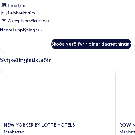
State
-
Pláss fyrir 1
fyrir
View)
á
Herbergi
1 einbreitt rúm
horni
-
(Empire
Ókeypis þráðlaust net
State
1
Nánari
Nánari upplýsingar
View)
einbreitt
upplýsingar
rúm
fyrir
Skoða verð fyrir þínar dagsetningar
Herbergi
-
1
Svipaðir gististaðir
einbreitt
rúm
NEW YORKER BY LOTTE HOTELS
ROW NY
NEW
ROW
NEW YORKER BY LOTTE HOTELS
ROW 
YORKER
NYC
Manhattan
Manhat