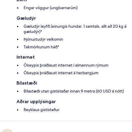
Engar vöggur (ungbarnarúm)
Gæludýr
Gæludýr leyfð (einungis hundar, 1 samtals, allt að 20 kg á
gæludýr)*
Þjónustudýr velkomin
Takmörkunum háð*
Internet
Ókeypis þráðlaust internet í almennum rýmum
Ókeypis þráðlaust internet á herbergjum
Bílastæði
Bílastæði utan gististaðar innan 9 metra (60 USD á nótt)
Aðrar upplýsingar
Reyklaus gististaður