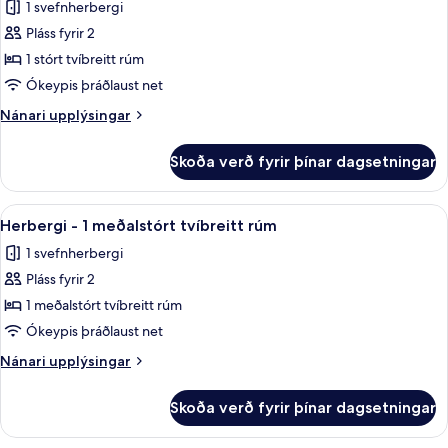
1 svefnherbergi
fyrir
Pláss fyrir 2
Herbergi
1 stórt tvíbreitt rúm
-
1
Ókeypis þráðlaust net
stórt
Nánari
Nánari upplýsingar
tvíbreitt
upplýsingar
fyrir
rúm
Skoða verð fyrir þínar dagsetningar
Herbergi
-
-
sturta
1
Skoða
Rúmföt úr egypskri bómull, rúmföt af
7
með
stórt
Herbergi - 1 meðalstórt tvíbreitt rúm
allar
tvíbreitt
hjólastólsaðgengi
1 svefnherbergi
rúm
myndir
-
Pláss fyrir 2
fyrir
sturta
Herbergi
1 meðalstórt tvíbreitt rúm
með
-
hjólastólsaðgengi
Ókeypis þráðlaust net
1
Nánari
Nánari upplýsingar
meðalstórt
upplýsingar
tvíbreitt
fyrir
Skoða verð fyrir þínar dagsetningar
Herbergi
rúm
-