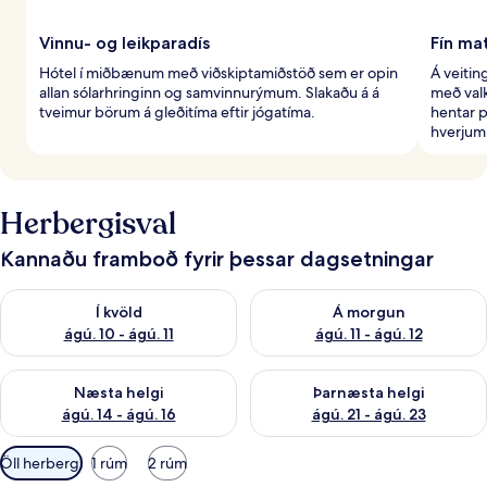
Vinnu- og leikparadís
Fín ma
Hótel í miðbænum með viðskiptamiðstöð sem er opin
Á veitin
allan sólarhringinn og samvinnurýmum. Slakaðu á á
með val
tveimur börum á gleðitíma eftir jógatíma.
hentar p
hverjum
Herbergisval
Kannaðu framboð fyrir þessar dagsetningar
Athuga framboð í kvöld ágú. 10 - ágú. 11
Athuga framboð á morgun ágú. 
Í kvöld
Á morgun
ágú. 10 - ágú. 11
ágú. 11 - ágú. 12
Athuga framboð næstu helgi ágú. 14 - ágú. 16
Athuga framboð þarnæstu helg
Næsta helgi
Þarnæsta helgi
ágú. 14 - ágú. 16
ágú. 21 - ágú. 23
Síur
Öll herbergi
1 rúm
2 rúm
í