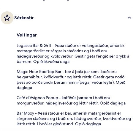
Sérkostir
Veitingar
Legasea Bar & Grill - Þessi staður er veitingastaður, amerísk
matargerðarlist er sérgrein staðarins og í boði eru
hádegisverður og kvöldverður. Gestir geta fengið sér drykk á
barnum. Opið ákveðna daga
Magic Hour Rooftop Bar - bar á þaki þar sem í boði eru
helgarhábítur, kvöldverður og léttir réttir. Gestir geta notið
þess að borða undir berum himni (þegar veður leyfir). Opið
daglega
Café d’Avignon Popup - kaffihús þar sem í boði eru
morgunverður, hádegisverður og léttir réttir. Opið daglega
Bar Moxy - Þessi staður er bar, amerísk matargerðarlist er
sérgrein staðarins og í boði eru hádegisverður, kvöldverður og
léttir réttir. Í boði er gleðistund. Opið daglega