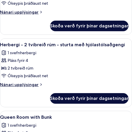
-
Ókeypis þráðlaust net
2
Nánari
Nánari upplýsingar
tvíbreið
upplýsingar
rúm
fyrir
Skoða verð fyrir þínar dagsetningar
Herbergi
-
-
aðgengilegt
2
Skoða
Rúmföt úr egypskri bómull, rúmföt af
heyrnardaufum
5
tvíbreið
Herbergi - 2 tvíbreið rúm - sturta með hjólastólsaðgengi
allar
rúm
1 svefnherbergi
-
myndir
aðgengilegt
Pláss fyrir 4
fyrir
heyrnardaufum
Herbergi
2 tvíbreið rúm
-
Ókeypis þráðlaust net
2
Nánari
Nánari upplýsingar
tvíbreið
upplýsingar
rúm
fyrir
Skoða verð fyrir þínar dagsetningar
Herbergi
-
-
sturta
2
Skoða
Rúmföt úr egypskri bómull, rúmföt af
með
7
tvíbreið
Queen Room with Bunk
allar
rúm
hjólastólsaðgengi
1 svefnherbergi
-
myndir
sturta