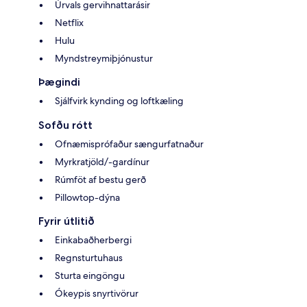
Úrvals gervihnattarásir
Netflix
Hulu
Myndstreymiþjónustur
Þægindi
Sjálfvirk kynding og loftkæling
Sofðu rótt
Ofnæmisprófaður sængurfatnaður
Myrkratjöld/-gardínur
Rúmföt af bestu gerð
Pillowtop-dýna
Fyrir útlitið
Einkabaðherbergi
Regnsturtuhaus
Sturta eingöngu
Ókeypis snyrtivörur