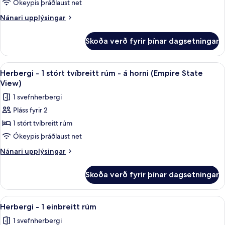
1
Ókeypis þráðlaust net
stórt
Nánari
Nánari upplýsingar
tvíbreitt
upplýsingar
fyrir
rúm
Skoða verð fyrir þínar dagsetningar
Herbergi
-
-
á
1
Skoða
Rúmföt úr egypskri bómull, rúmföt af
6
horni
stórt
Herbergi - 1 stórt tvíbreitt rúm - á horni (Empire State
allar
tvíbreitt
(Windows
View)
rúm
myndir
on
1 svefnherbergi
-
fyrir
2
á
Pláss fyrir 2
Herbergi
horni
Sides)
1 stórt tvíbreitt rúm
-
(Windows
on
1
Ókeypis þráðlaust net
2
stórt
Nánari
Nánari upplýsingar
Sides)
tvíbreitt
upplýsingar
fyrir
rúm
Skoða verð fyrir þínar dagsetningar
Herbergi
-
-
á
1
Skoða
Herbergi - 1 einbreitt rúm | Rúmföt úr
4
horni
stórt
Herbergi - 1 einbreitt rúm
allar
tvíbreitt
(Empire
1 svefnherbergi
rúm
myndir