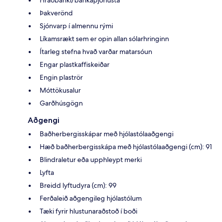
Þakverönd
Sjónvarp í almennu rými
Líkamsrækt sem er opin allan sólarhringinn
Ítarleg stefna hvað varðar matarsóun
Engar plastkaffiskeiðar
Engin plaströr
Móttökusalur
Garðhúsgögn
Aðgengi
Baðherbergisskápar með hjólastólaaðgengi
Hæð baðherbergisskápa með hjólastólaaðgengi (cm): 91
Blindraletur eða upphleypt merki
Lyfta
Breidd lyftudyra (cm): 99
Ferðaleið aðgengileg hjólastólum
Tæki fyrir hlustunaraðstoð í boði