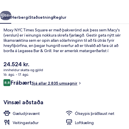
rra
Næsta
58+
Yfirlit
Herbergi
Staðsetning
Reglur
Moxy NYC Times Square er með þakverönd auk þess sem Macy's
(verslun) er í einungis nokkura skrefa fjarlægð. Gestir geta nýtt sér
líkamsræktina sem er opin allan sólarhringinn til að fá útrás fyrir
hreyfiþörfina, en þegar hungrið sverfur að er tilvalið að fara út að
borða á Legasea Bar & Grill. Þar er amerísk matargerðarlist í
hávegum höfð og opið er fyrir hádegisverð og kvöldverð. Þar að
auki eru Herald Square og Times Square í einungis 10 mínútna
Núverandi
24.524 kr.
göngufjarlægð. Aðrir ferðamenn eru ánægðir með miðlæga
verð
inniheldur skatta og gjöld
staðsetningu sem hentar fyrir skoðunarferðirnar sem bjóðast í
er
16. ágú. - 17. ágú.
nágrenninu og líka hve stutt er í almenningssamgöngur: 34 St. -
2 barir/setustofur, bar á þaki
24.524 kr.
Umsagnir
Penn lestarstöðin (Fashion Av.) er í 3 mínútna göngufjarlægð og 34
Frábært
8,8
Sjá allar 2.835 umsagnir
8,8 af 10
St. lestarstöðin (Herald Square) er í 3 mínútna göngufjarlægð.
Vinsæl aðstaða
Gæludýravænt
Ókeypis þráðlaust net
Veitingastaður
Loftkæling