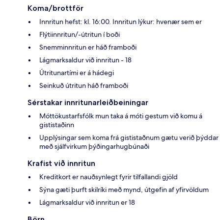
Koma/brottför
Innritun hefst: kl. 16:00. Innritun lýkur: hvenær sem er
Flýtiinnritun/-útritun í boði
Snemminnritun er háð framboði
Lágmarksaldur við innritun - 18
Útritunartími er á hádegi
Seinkuð útritun háð framboði
Sérstakar innritunarleiðbeiningar
Móttökustarfsfólk mun taka á móti gestum við komu á
gististaðinn
Upplýsingar sem koma frá gististaðnum gætu verið þýddar
með sjálfvirkum þýðingarhugbúnaði
Krafist við innritun
Kreditkort er nauðsynlegt fyrir tilfallandi gjöld
Sýna gæti þurft skilríki með mynd, útgefin af yfirvöldum
Lágmarksaldur við innritun er 18
Börn