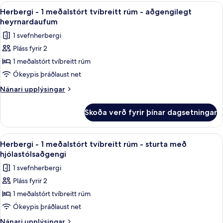
1
Skoða
Rúmföt úr egypskri bómull, rúmföt af
7
meðalstórt
Herbergi - 1 meðalstórt tvíbreitt rúm - aðgengilegt
allar
tvíbreitt
heyrnardaufum
rúm
myndir
1 svefnherbergi
fyrir
Pláss fyrir 2
Herbergi
1 meðalstórt tvíbreitt rúm
-
1
Ókeypis þráðlaust net
meðalstórt
Nánari
Nánari upplýsingar
tvíbreitt
upplýsingar
fyrir
rúm
Skoða verð fyrir þínar dagsetningar
Herbergi
-
-
aðgengilegt
1
Skoða
Rúmföt úr egypskri bómull, rúmföt af
7
heyrnardaufum
meðalstórt
Herbergi - 1 meðalstórt tvíbreitt rúm - sturta með
allar
tvíbreitt
hjólastólsaðgengi
rúm
myndir
1 svefnherbergi
-
fyrir
aðgengilegt
Pláss fyrir 2
Herbergi
heyrnardaufum
1 meðalstórt tvíbreitt rúm
-
1
Ókeypis þráðlaust net
meðalstórt
Nánari
Nánari upplýsingar