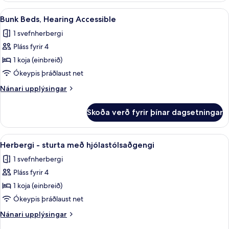
Skoða
Rúmföt úr egypskri bómull, rúmföt af
5
Bunk Beds, Hearing Accessible
allar
1 svefnherbergi
myndir
Pláss fyrir 4
fyrir
Bunk
1 koja (einbreið)
Beds,
Ókeypis þráðlaust net
Hearing
Nánari
Nánari upplýsingar
Accessible
upplýsingar
fyrir
Skoða verð fyrir þínar dagsetningar
Bunk
Beds,
Hearing
Skoða
Rúmföt úr egypskri bómull, rúmföt af
5
Accessible
Herbergi - sturta með hjólastólsaðgengi
allar
1 svefnherbergi
myndir
Pláss fyrir 4
fyrir
Herbergi
1 koja (einbreið)
-
Ókeypis þráðlaust net
sturta
Nánari
Nánari upplýsingar
með
upplýsingar