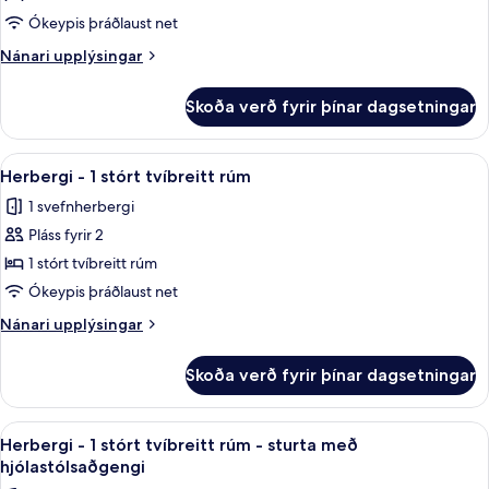
(Roll-
-
in
Ókeypis þráðlaust net
Shower)
1
Nánari
Nánari upplýsingar
tvíbreitt
upplýsingar
rúm
fyrir
Skoða verð fyrir þínar dagsetningar
Herbergi
-
-
sturta
1
Skoða
Rúmföt úr egypskri bómull, rúmföt af
með
8
tvíbreitt
Herbergi - 1 stórt tvíbreitt rúm
allar
rúm
hjólastólsaðgengi
1 svefnherbergi
-
myndir
sturta
Pláss fyrir 2
fyrir
með
Herbergi
1 stórt tvíbreitt rúm
hjólastólsaðgengi
-
Ókeypis þráðlaust net
1
Nánari
Nánari upplýsingar
stórt
upplýsingar
tvíbreitt
fyrir
Skoða verð fyrir þínar dagsetningar
Herbergi
rúm
-
1
Skoða
Rúmföt úr egypskri bómull, rúmföt af
8
stórt
Herbergi - 1 stórt tvíbreitt rúm - sturta með
allar
tvíbreitt
hjólastólsaðgengi
rúm
myndir