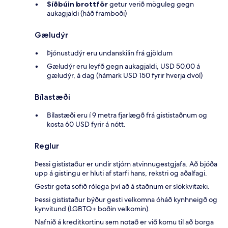
Síðbúin brottför
getur verið möguleg gegn
aukagjaldi (háð framboði)
Gæludýr
Þjónustudýr eru undanskilin frá gjöldum
Gæludýr eru leyfð gegn aukagjaldi, USD 50.00 á
gæludýr, á dag (hámark USD 150 fyrir hverja dvöl)
Bílastæði
Bílastæði eru í 9 metra fjarlægð frá gististaðnum og
kosta 60 USD fyrir á nótt.
Reglur
Þessi gististaður er undir stjórn atvinnugestgjafa. Að bjóða
upp á gistingu er hluti af starfi hans, rekstri og aðalfagi.
Gestir geta sofið rólega því að á staðnum er slökkvitæki.
Þessi gististaður býður gesti velkomna óháð kynhneigð og
kynvitund (LGBTQ+ boðin velkomin).
Nafnið á kreditkortinu sem notað er við komu til að borga