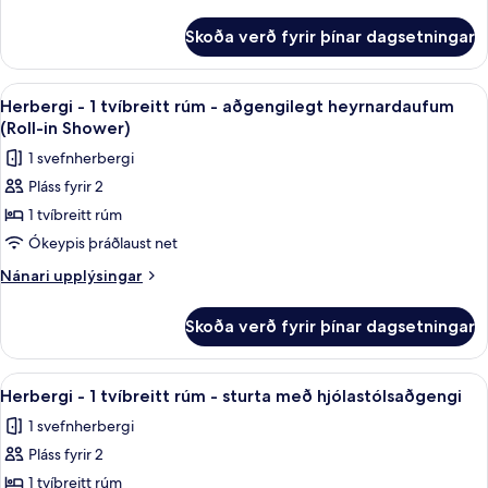
tvíbreitt
upplýsingar
rúm
fyrir
Skoða verð fyrir þínar dagsetningar
Herbergi
-
-
aðgengilegt
1
Skoða
Rúmföt úr egypskri bómull, rúmföt af
heyrnardaufum
4
tvíbreitt
Herbergi - 1 tvíbreitt rúm - aðgengilegt heyrnardaufum
allar
rúm
(Roll-in Shower)
-
myndir
1 svefnherbergi
aðgengilegt
fyrir
heyrnardaufum
Pláss fyrir 2
Herbergi
1 tvíbreitt rúm
-
1
Ókeypis þráðlaust net
tvíbreitt
Nánari
Nánari upplýsingar
rúm
upplýsingar
fyrir
-
Skoða verð fyrir þínar dagsetningar
Herbergi
aðgengilegt
-
heyrnardaufum
1
Skoða
Rúmföt úr egypskri bómull, rúmföt af
4
(Roll-
tvíbreitt
Herbergi - 1 tvíbreitt rúm - sturta með hjólastólsaðgengi
allar
rúm
in
1 svefnherbergi
-
myndir
Shower)
aðgengilegt
Pláss fyrir 2
fyrir
heyrnardaufum
Herbergi
1 tvíbreitt rúm