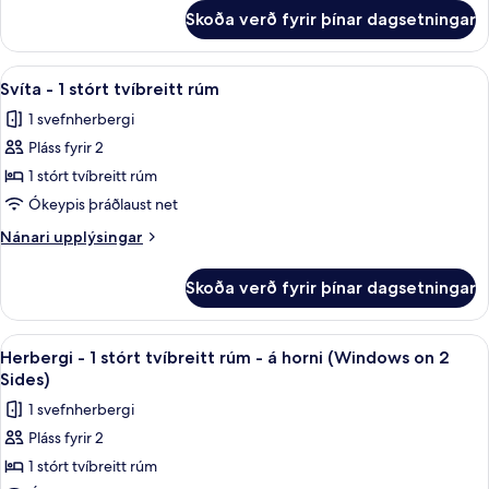
hjólastólsaðgengi
fyrir
Skoða verð fyrir þínar dagsetningar
Herbergi
-
sturta
Skoða
Svíta - 1 stórt tvíbreitt rúm | Stofa 
5
með
Svíta - 1 stórt tvíbreitt rúm
allar
hjólastólsaðgengi
1 svefnherbergi
myndir
Pláss fyrir 2
fyrir
Svíta
1 stórt tvíbreitt rúm
-
Ókeypis þráðlaust net
1
Nánari
Nánari upplýsingar
stórt
upplýsingar
tvíbreitt
fyrir
Skoða verð fyrir þínar dagsetningar
Svíta
rúm
-
1
Skoða
Rúmföt úr egypskri bómull, rúmföt af
6
stórt
Herbergi - 1 stórt tvíbreitt rúm - á horni (Windows on 2
allar
tvíbreitt
Sides)
rúm
myndir
1 svefnherbergi
fyrir
Pláss fyrir 2
Herbergi
1 stórt tvíbreitt rúm
-