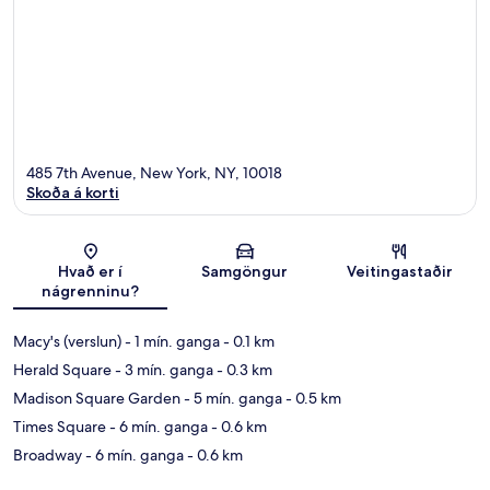
485 7th Avenue, New York, NY, 10018
Skoða á korti
Kort
Hvað er í
Samgöngur
Veitingastaðir
nágrenninu?
Macy's (verslun)
- 1 mín. ganga
- 0.1 km
Herald Square
- 3 mín. ganga
- 0.3 km
Madison Square Garden
- 5 mín. ganga
- 0.5 km
Times Square
- 6 mín. ganga
- 0.6 km
Broadway
- 6 mín. ganga
- 0.6 km