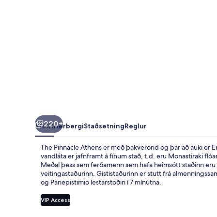
220+
Yfirlit
Herbergi
Staðsetning
Reglur
The Pinnacle Athens er með þakverönd og þar að auki er Erm
vandláta er jafnframt á fínum stað, t.d. eru Monastiraki f
Meðal þess sem ferðamenn sem hafa heimsótt staðinn eru s
veitingastaðurinn. Gististaðurinn er stutt frá almennings
og Panepistimio lestarstöðin í 7 mínútna.
VIP Access