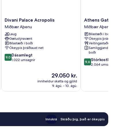
Divani
Athens
Divani Palace Acropolis
Athens Gate Hotel
Palace
Gate
Miðbær Aþenu
Miðbær Aþenu
Acropolis
Hotel
Laug
Bílastæði í boði
Miðbær
Miðbær
Gæludýravænt
Ókeypis þráðlaust net
Aþenu
Aþenu
Bílastæði í boði
Veitingastaður
Ókeypis þráðlaust net
Samliggjandi herbergi í
boði
9.0
Dásamlegt
9,0
9.6
Stórkostlegt
af
1.022 umsagnir
9,6
af
2.064 umsagnir
10,
10,
Dásamlegt,
Verðið
29.050 kr.
Stórkostlegt,
1.022
er
2.064
umsagnir
inniheldur skatta og gjöld
innihel
29.050 kr.
umsagnir
9. ágú. - 10. ágú.
Innskrá
Skráðu þig, það er ókeypis