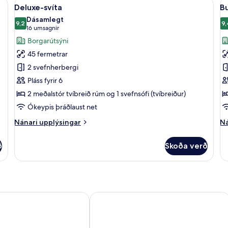
Skoða
Deluxe-svíta | Stofa
S
42
tv
Deluxe-svíta
B
allar
al
rú
Dásamlegt
myndir
9,2
m
9,
9,2 af 10
(16
16 umsagnir
fyrir
fy
umsagnir)
Borgarútsýni
Deluxe-
B
45 fermetrar
svíta
D
2 svefnherbergi
R
Pláss fyrir 6
2 meðalstór tvíbreið rúm og 1 svefnsófi (tvíbreiður)
Ókeypis þráðlaust net
Nánari
Ná
Nánari upplýsingar
Ná
upplýsingar
up
fyrir
fy
ð
Skoða verð
Deluxe-
Bu
svíta
Do
R
polis Athens
Astor Hotel Athens