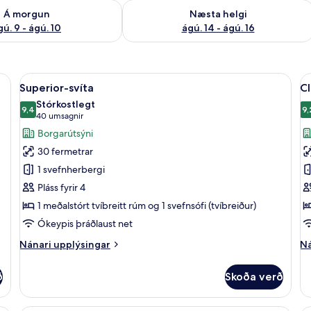
ð á morgun ágú. 9 - ágú. 10
Athuga framboð næstu helgi ágú. 14 -
Á morgun
Næsta helgi
gú. 9 - ágú. 10
ágú. 14 - ágú. 16
 borgarsýn | Stofa
Skoða
Superior-svíta | Stofa
S
48
Superior-svíta
Cl
allar
al
Stórkostlegt
myndir
9,4
m
9,
9,4 af 10
9
(40
40 umsagnir
fyrir
fy
umsagnir)
Borgarútsýni
Superior-
Cl
30 fermetrar
svíta
h
1 svefnherbergi
m
Pláss fyrir 4
t
1 meðalstórt tvíbreitt rúm og 1 svefnsófi (tvíbreiður)
r
Ókeypis þráðlaust net
Nánari
Ná
Nánari upplýsingar
Ná
upplýsingar
up
fyrir
fy
ð
Skoða verð
Superior-
Cl
svíta
he
m