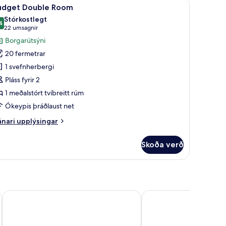
koða
Budget Double Room | Rúmföt af bestu gerð,
14
íbreiðu
udget Double Room
lar
mi
Stórkostlegt
yndir
4
9,4 af 10
(22
22 umsagnir
rir
umsagnir)
Borgarútsýni
udget
20 fermetrar
ouble
1 svefnherbergi
oom
Pláss fyrir 2
1 meðalstórt tvíbreitt rúm
Ókeypis þráðlaust net
nari
nari upplýsingar
plýsingar
rir
Skoða verð
dget
uble
oom
Divani Palace Acropolis
Athens Gate Hotel