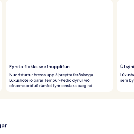
Fyrsta flokks svefnupplifun
Útsýni
Nuddsturtur hressa upp á þreytta ferðalanga.
Lúxushó
Lúxushótelið parar Tempur-Pedic dýnur við
sem býð
ofnæmisprófuð rúmföt fyrir einstaka þægindi.
gar