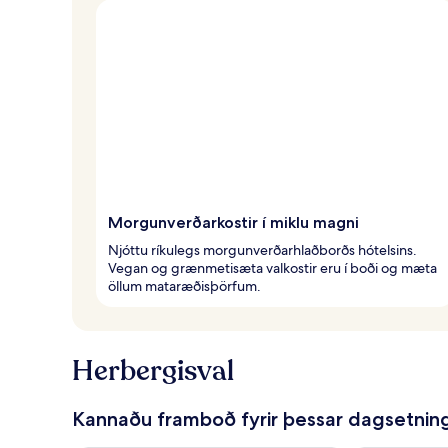
a
f
ó
l
k
i
Morgunverðarkostir í miklu magni
Njóttu ríkulegs morgunverðarhlaðborðs hótelsins.
Vegan og grænmetisæta valkostir eru í boði og mæta
öllum mataræðisþörfum.
Herbergisval
Kannaðu framboð fyrir þessar dagsetnin