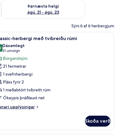
 ágú. 16
Athuga framboð þarnæstu helgi ágú. 21 - ágú. 23
Þarnæsta helgi
ágú. 21 - ágú. 23
Sýni 6 af 6 herbergjum
koða
Classic-herbergi með tvíbreiðu rúmi | Rúmföt
22
assic-herbergi með tvíbreiðu rúmi
lar
Dásamlegt
yndir
2
,2 af 10
(31
31 umsögn
rir
umsögn)
Borgarútsýni
assic-
21 fermetrar
erbergi
1 svefnherbergi
eð
Pláss fyrir 2
víbreiðu
1 meðalstórt tvíbreitt rúm
úmi
Ókeypis þráðlaust net
nari
nari upplýsingar
plýsingar
rir
Skoða verð
assic-
rbergi
eð