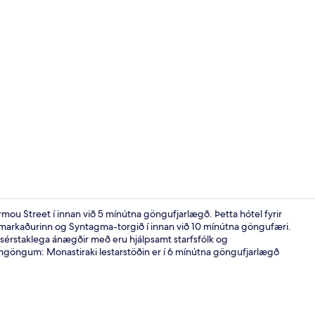
Stofa
ou Street í innan við 5 mínútna göngufjarlægð. Þetta hótel fyrir
lóamarkaðurinn og Syntagma-torgið í innan við 10 mínútna göngufæri.
érstaklega ánægðir með eru hjálpsamt starfsfólk og
Fyrir utan
samgöngum: Monastiraki lestarstöðin er í 6 mínútna göngufjarlægð