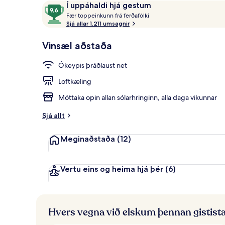
Umsagnir
9,6
Í uppáhaldi hjá gestum
Þakverönd
F
af
Fær toppeinkunn frá ferðafólki
æ
Sjá allar 1.211 umsagnir
10,
r
Í
Vinsæl aðstaða
uppáhaldi
t
hjá
o
Ókeypis þráðlaust net
gestum
p
p
Loftkæling
e
i
Móttaka opin allan sólarhringinn, alla daga vikunnar
n
k
Sjá allt
u
n
Meginaðstaða
(12)
n
f
r
Vertu eins og heima hjá þér
(6)
á
f
e
Hvers vegna við elskum þennan gistist
r
ð