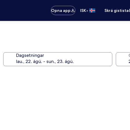
•
Opna app
ISK
Skrá gistista
Dagsetningar