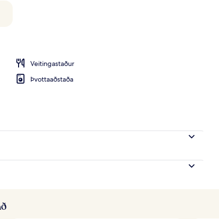
Veitingastaður
Þvottaaðstaða
að