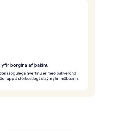
 yfir borgina af þakinu
tel í sögulega hverfinu er með þakverönd
ur upp á stórkostlegt útsýni yfir miðbæinn.