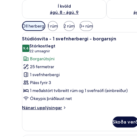
Athuga framboð í kvöld ágú. 8 - ágú. 9
Athuga frambo
Í kvöld
ágú. 8 - ágú. 9
á
Síur
Öll herbergi
1 rúm
2 rúm
3+ rúm
í
Skoða
Stúdíósvíta - 1 svefnherbergi -
boði
25
Stúdíósvíta - 1 svefnherbergi - borgarsýn
allar
fyrir
Stórkostlegt
myndir
9,4
herbergi
9,4 af 10
(22
22 umsagnir
fyrir
umsagnir)
Borgarútsýni
Stúdíósvíta
25 fermetrar
-
1 svefnherbergi
1
Pláss fyrir 3
svefnherbergi
1 meðalstórt tvíbreitt rúm og 1 svefnsófi (einbreiður)
-
borgarsýn
Ókeypis þráðlaust net
Nánari
Nánari upplýsingar
upplýsingar
fyrir
Skoða ver
Stúdíósvíta
-
1