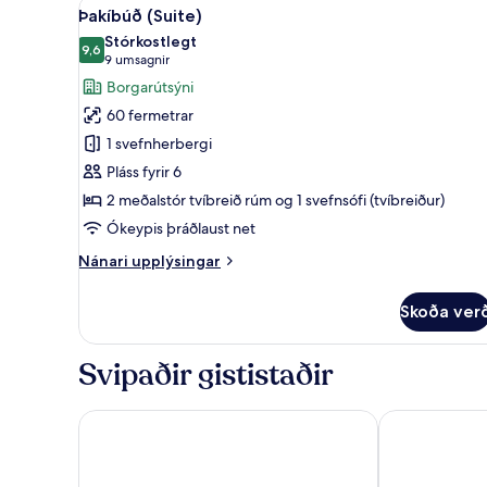
Skoða
Þakíbúð (Suite) | Stofa
40
svefnherbergi
Þakíbúð (Suite)
allar
-
Stórkostlegt
borgarsýn
myndir
9,6
9,6 af 10
(9
9 umsagnir
fyrir
umsagnir)
Borgarútsýni
Þakíbúð
60 fermetrar
(Suite)
1 svefnherbergi
Pláss fyrir 6
2 meðalstór tvíbreið rúm og 1 svefnsófi (tvíbreiður)
Ókeypis þráðlaust net
Nánari
Nánari upplýsingar
upplýsingar
fyrir
Skoða ver
Þakíbúð
(Suite)
Svipaðir gististaðir
The Stanley
Electra Metro