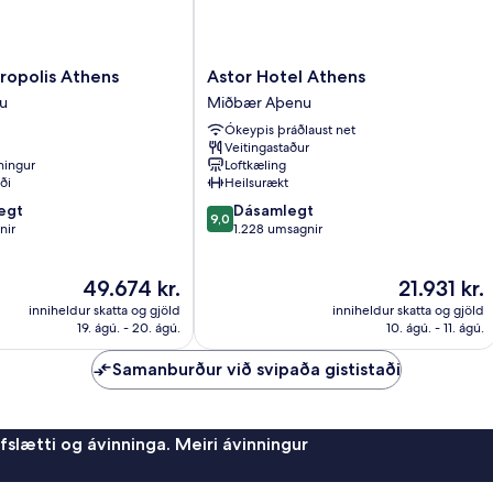
Astor
ropolis Athens
Astor Hotel Athens
Hotel
u
Miðbær Aþenu
Athens
Ókeypis þráðlaust net
Miðbær
Veitingastaður
Aþenu
tningur
Loftkæling
ði
Heilsurækt
9.0
egt
Dásamlegt
9,0
af
nir
1.228 umsagnir
10,
Dásamlegt,
Verðið
Verðið
49.674 kr.
21.931 kr.
1.228
er
er
umsagnir
inniheldur skatta og gjöld
inniheldur skatta og gjöld
49.674 kr.
21.931 kr.
19. ágú. - 20. ágú.
10. ágú. - 11. ágú.
Samanburður við svipaða gististaði
afslætti og ávinninga. Meiri ávinningur