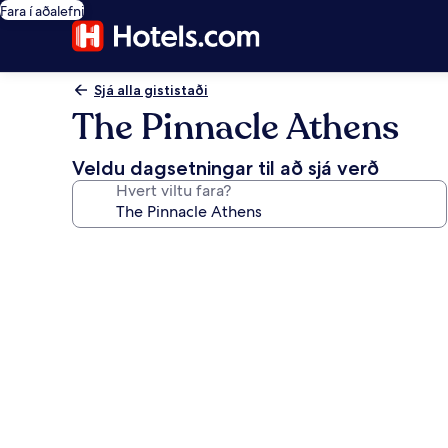
Fara í aðalefni
Sjá alla gististaði
The Pinnacle Athens
Veldu dagsetningar til að sjá verð
Hvert viltu fara?
Myndasafn
fyrir
The
Pinnacle
Athens