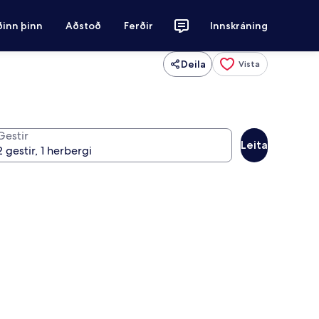
ðinn þinn
Aðstoð
Ferðir
Innskráning
Deila
Vista
Gestir
Leita