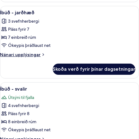
Skoða
Íbúð - jarðhæð | Einkaeldhús | Espress
9
Íbúð - jarðhæð
allar
3 svefnherbergi
myndir
Pláss fyrir 7
fyrir
Íbúð
7 einbreið rúm
-
Ókeypis þráðlaust net
jarðhæð
Nánari
Nánari upplýsingar
upplýsingar
fyrir
Skoða verð fyrir þínar dagsetningar
Íbúð
-
jarðhæð
Skoða
Íbúð - svalir | Myrkratjöld/-gardínur,
8
Íbúð - svalir
allar
Útsýni til fjalla
myndir
4 svefnherbergi
fyrir
Íbúð
Pláss fyrir 8
-
8 einbreið rúm
svalir
Ókeypis þráðlaust net
Nánari