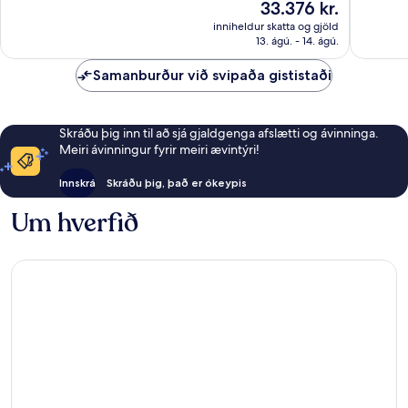
Verðið
33.376 kr.
umsagnir
Dásamle
er
246
inniheldur skatta og gjöld
33.376 kr.
13. ágú. - 14. ágú.
umsagni
Samanburður við svipaða gististaði
Skráðu þig inn til að sjá gjaldgenga afslætti og ávinninga.
Meiri ávinningur fyrir meiri ævintýri!
Innskrá
Skráðu þig, það er ókeypis
Um hverfið