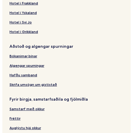
Hotel i Frakkland
Hotel i Yskaland
Hotel i Svi Jo
Hotel i Grikkland
Aðstoð og algengar spurningar
Bókanirnar þínar
Algengar spurningar
Hafðu samband
Skrifa umsögn um gististað
Fyrir birgja, samstarfsaðila og fjölmiðla
Samstarf með okkur
Fréttir
Auglýstu hjá okkur