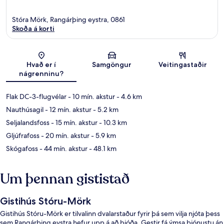
Stóra Mörk, Rangárþing eystra, 0861
Skoða á korti
Kort
Hvað er í
Samgöngur
Veitingastaðir
nágrenninu?
Flak DC-3-flugvélar
- 10 mín. akstur
- 4.6 km
Nauthúsagil
- 12 mín. akstur
- 5.2 km
Seljalandsfoss
- 15 mín. akstur
- 10.3 km
Gljúfrafoss
- 20 mín. akstur
- 5.9 km
Skógafoss
- 44 mín. akstur
- 48.1 km
Um þennan gististað
Gistihús Stóru-Mörk
Gistihús Stóru-Mörk er tilvalinn dvalarstaður fyrir þá sem vilja njóta þess
sem Rangárþing eystra hefur upp á að bjóða. Gestir fá ýmsa þjónustu án