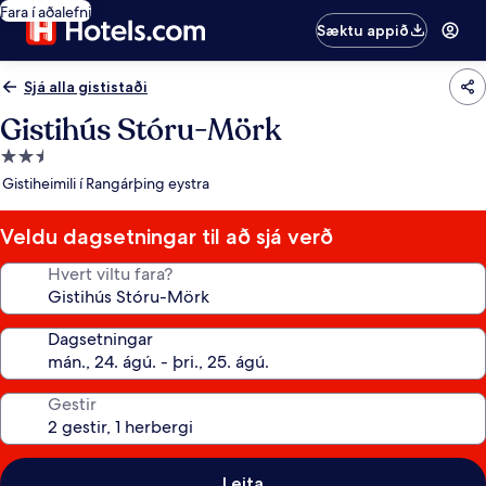
Fara í aðalefni
Sæktu appið
Sjá alla gististaði
Gistihús Stóru-Mörk
2.5
stjörnu
Gistiheimili í Rangárþing eystra
gististaður
Veldu dagsetningar til að sjá verð
Hvert viltu fara?
Dagsetningar
Gestir
Leita