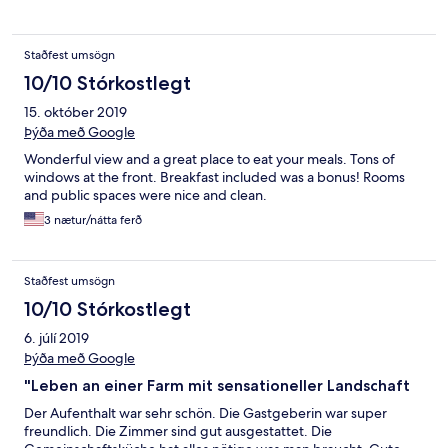
walking along the fencing and see the sheep and horses graze.
Just be aware once you get off the main highway, the road is
completely composed of gravel and stones.
Staðfest umsögn
10/10 Stórkostlegt
15. október 2019
Þýða með Google
Wonderful view and a great place to eat your meals. Tons of
windows at the front. Breakfast included was a bonus! Rooms
and public spaces were nice and clean.
3 nætur/nátta ferð
Staðfest umsögn
10/10 Stórkostlegt
6. júlí 2019
Þýða með Google
"Leben an einer Farm mit sensationeller Landschaft
Der Aufenthalt war sehr schön. Die Gastgeberin war super
freundlich. Die Zimmer sind gut ausgestattet. Die