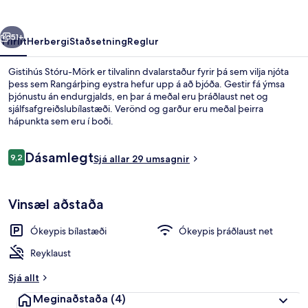
rra
Næsta
51+
Yfirlit
Herbergi
Staðsetning
Reglur
Gistihús Stóru-Mörk er tilvalinn dvalarstaður fyrir þá sem vilja njóta
þess sem Rangárþing eystra hefur upp á að bjóða. Gestir fá ýmsa
þjónustu án endurgjalds, en þar á meðal eru þráðlaust net og
sjálfsafgreiðslubílastæði. Verönd og garður eru meðal þeirra
hápunkta sem eru í boði.
Umsagnir
Dásamlegt
9,2
Sjá allar 29 umsagnir
9,2 af 10
Sumarhús | Myrkratjöld/-gardínur, ók
Vinsæl aðstaða
Ókeypis bílastæði
Ókeypis þráðlaust net
Reyklaust
Sjá allt
Meginaðstaða
(4)