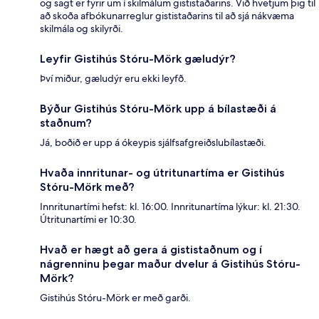
og sagt er fyrir um í skilmálum gististaðarins. Við hvetjum þig til
að skoða afbókunarreglur gististaðarins til að sjá nákvæma
skilmála og skilyrði.
Leyfir Gistihús Stóru-Mörk gæludýr?
Því miður, gæludýr eru ekki leyfð.
Býður Gistihús Stóru-Mörk upp á bílastæði á
staðnum?
Já, boðið er upp á ókeypis sjálfsafgreiðslubílastæði.
Hvaða innritunar- og útritunartíma er Gistihús
Stóru-Mörk með?
Innritunartími hefst: kl. 16:00. Innritunartíma lýkur: kl. 21:30.
Útritunartími er 10:30.
Hvað er hægt að gera á gististaðnum og í
nágrenninu þegar maður dvelur á Gistihús Stóru-
Mörk?
Gistihús Stóru-Mörk er með garði.