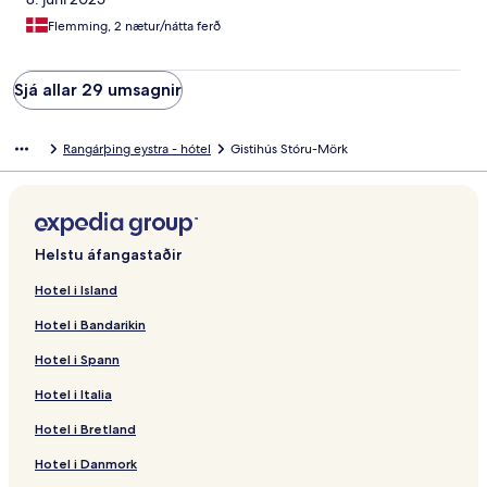
Flemming, 2 nætur/nátta ferð
Sjá allar 29 umsagnir
Rangárþing eystra - hótel
Gistihús Stóru-Mörk
Helstu áfangastaðir
Hotel i Island
Hotel i Bandarikin
Hotel i Spann
Hotel i Italia
Hotel i Bretland
Hotel i Danmork