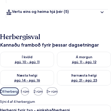
Vertu eins og heima hjá þér
(5)
Herbergisval
Kannaðu framboð fyrir þessar dagsetningar
Athuga framboð í kvöld ágú. 10 - ágú. 11
Athuga framboð á morgun ágú. 
Í kvöld
Á morgun
ágú. 10 - ágú. 11
ágú. 11 - ágú. 12
Athuga framboð næstu helgi ágú. 14 - ágú. 16
Athuga framboð þarnæstu helg
Næsta helgi
Þarnæsta helgi
ágú. 14 - ágú. 16
ágú. 21 - ágú. 23
Síur
Öll herbergi
1 rúm
2 rúm
3+ rúm
í
boði
Sýni 4 af 4 herbergjum
fyrir
Skoða
Herbergi fyrir tvo - einkabaðherbergi
10
Herbergi fyrir tvo - einkabaðherbergi
herbergi