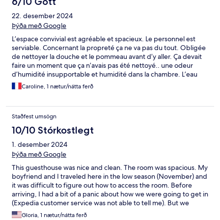
6/10 Gott
22. desember 2024
Þýða með Google
L’espace convivial est agréable et spacieux. Le personnel est
serviable. Concernant la propreté ça ne va pas du tout. Obligée
de nettoyer la douche et le pommeau avant d’y aller. Ça devait
faire un moment que ça n’avais pas été nettoyé.. une odeur
d’humidité insupportable et humidité dans la chambre. L’eau
dégoulinait des fenêtres…
Caroline, 1 nætur/nátta ferð
Staðfest umsögn
10/10 Stórkostlegt
1. desember 2024
Þýða með Google
This guesthouse was nice and clean. The room was spacious. My
boyfriend and I traveled here in the low season (November) and
it was difficult to figure out how to access the room. Before
arriving, I had a bit of a panic about how we were going to get in
(Expedia customer service was not able to tell me). But we
arrived to find the main door open and a table by the entryway
Gloria, 1 nætur/nátta ferð