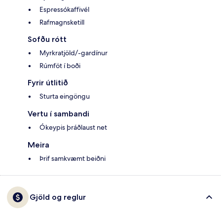
Espressókaffivél
Rafmagnsketill
Sofðu rótt
Myrkratjöld/-gardínur
Rúmföt í boði
Fyrir útlitið
Sturta eingöngu
Vertu í sambandi
Ókeypis þráðlaust net
Meira
Þrif samkvæmt beiðni
Gjöld og reglur