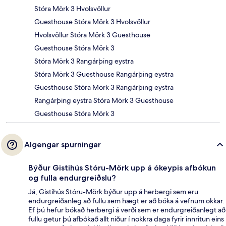
Stóra Mörk 3 Hvolsvöllur
Guesthouse Stóra Mörk 3 Hvolsvöllur
Hvolsvöllur Stóra Mörk 3 Guesthouse
Guesthouse Stóra Mörk 3
Stóra Mörk 3 Rangárþing eystra
Stóra Mörk 3 Guesthouse Rangárþing eystra
Guesthouse Stóra Mörk 3 Rangárþing eystra
Rangárþing eystra Stóra Mörk 3 Guesthouse
Guesthouse Stóra Mörk 3
Algengar spurningar
Býður Gistihús Stóru-Mörk upp á ókeypis afbókun
og fulla endurgreiðslu?
Já, Gistihús Stóru-Mörk býður upp á herbergi sem eru
endurgreiðanleg að fullu sem hægt er að bóka á vefnum okkar.
Ef þú hefur bókað herbergi á verði sem er endurgreiðanlegt að
fullu getur þú afbókað allt niður í nokkra daga fyrir innritun eins