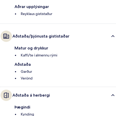
Aðrar upplýsingar
Reyklaus gististaður
Aðstaða/þjónusta gististaðar
Matur og drykkur
Kaffi/te í almennu rými
Aðstaða
Garður
Verönd
Aðstaða á herbergi
Þægindi
Kynding