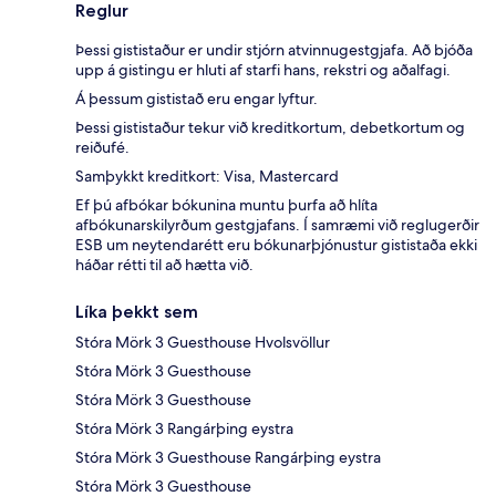
Reglur
Þessi gististaður er undir stjórn atvinnugestgjafa. Að bjóða
upp á gistingu er hluti af starfi hans, rekstri og aðalfagi.
Á þessum gististað eru engar lyftur.
Þessi gististaður tekur við kreditkortum, debetkortum og
reiðufé.
Samþykkt kreditkort: Visa, Mastercard
Ef þú afbókar bókunina muntu þurfa að hlíta
afbókunarskilyrðum gestgjafans. Í samræmi við reglugerðir
ESB um neytendarétt eru bókunarþjónustur gististaða ekki
háðar rétti til að hætta við.
Líka þekkt sem
Stóra Mörk 3 Guesthouse Hvolsvöllur
Stóra Mörk 3 Guesthouse
Stóra Mörk 3 Guesthouse
Stóra Mörk 3 Rangárþing eystra
Stóra Mörk 3 Guesthouse Rangárþing eystra
Stóra Mörk 3 Guesthouse