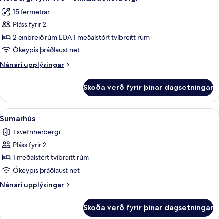
allar
15 fermetrar
myndir
Pláss fyrir 2
fyrir
Herbergi
2 einbreið rúm EÐA 1 meðalstórt tvíbreitt rúm
fyrir
Ókeypis þráðlaust net
tvo
Nánari
Nánari upplýsingar
-
upplýsingar
einkabaðherbergi
fyrir
Skoða verð fyrir þínar dagsetningar
Herbergi
fyrir
tvo
Skoða
Sumarhús | Myrkratjöld/-gardínur, ók
10
-
Sumarhús
allar
einkabaðherbergi
1 svefnherbergi
myndir
Pláss fyrir 2
fyrir
Sumarhús
1 meðalstórt tvíbreitt rúm
Ókeypis þráðlaust net
Nánari
Nánari upplýsingar
upplýsingar
fyrir
Skoða verð fyrir þínar dagsetningar
Sumarhús