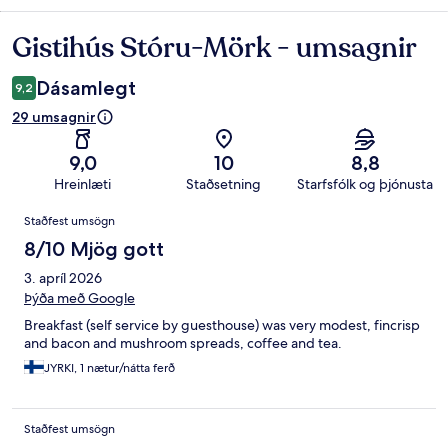
Gistihús Stóru-Mörk - umsagnir
Umsagnir
Dásamlegt
9,2
29 umsagnir
9,0
10
8,8
Hreinlæti
Staðsetning
Starfsfólk og þjónusta
Umsagnir
Staðfest umsögn
8/10 Mjög gott
3. apríl 2026
Þýða með Google
Breakfast (self service by guesthouse) was very modest, fincrisp
and bacon and mushroom spreads, coffee and tea.
JYRKI, 1 nætur/nátta ferð
Staðfest umsögn