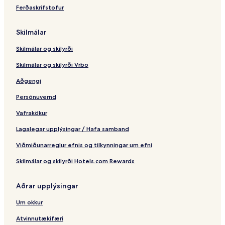
Ferðaskrifstofur
Skilmálar
Skilmálar og skilyrði
Skilmálar og skilyrði Vrbo
Aðgengi
Persónuvernd
Vafrakökur
Lagalegar upplýsingar / Hafa samband
Viðmiðunarreglur efnis og tilkynningar um efni
Skilmálar og skilyrði Hotels.com Rewards
Aðrar upplýsingar
Um okkur
Atvinnutækifæri