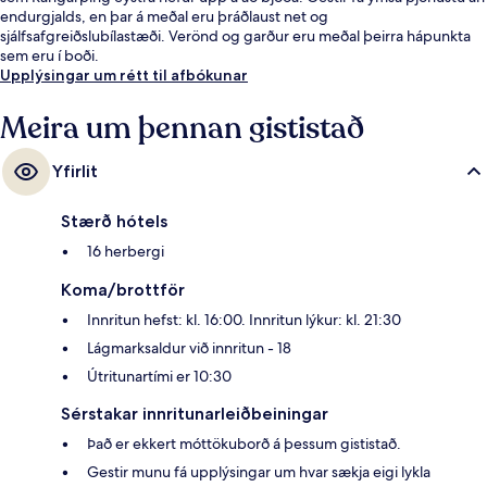
endurgjalds, en þar á meðal eru þráðlaust net og
sjálfsafgreiðslubílastæði. Verönd og garður eru meðal þeirra hápunkta
sem eru í boði.
Upplýsingar um rétt til afbókunar
Meira um þennan gististað
Yfirlit
Stærð hótels
16 herbergi
Koma/brottför
Innritun hefst: kl. 16:00. Innritun lýkur: kl. 21:30
Lágmarksaldur við innritun - 18
Útritunartími er 10:30
Sérstakar innritunarleiðbeiningar
Það er ekkert móttökuborð á þessum gististað.
Gestir munu fá upplýsingar um hvar sækja eigi lykla