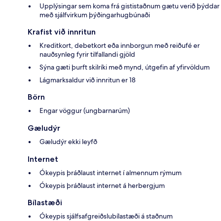
Upplýsingar sem koma frá gististaðnum gætu verið þýddar
með sjálfvirkum þýðingarhugbúnaði
Krafist við innritun
Kreditkort, debetkort eða innborgun með reiðufé er
nauðsynleg fyrir tilfallandi gjöld
Sýna gæti þurft skilríki með mynd, útgefin af yfirvöldum
Lágmarksaldur við innritun er 18
Börn
Engar vöggur (ungbarnarúm)
Gæludýr
Gæludýr ekki leyfð
Internet
Ókeypis þráðlaust internet í almennum rýmum
Ókeypis þráðlaust internet á herbergjum
Bílastæði
Ókeypis sjálfsafgreiðslubílastæði á staðnum