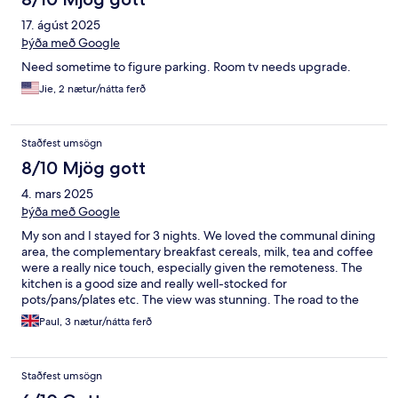
17. ágúst 2025
Þýða með Google
Need sometime to figure parking. Room tv needs upgrade.
Jie, 2 nætur/nátta ferð
Staðfest umsögn
8/10 Mjög gott
4. mars 2025
Þýða með Google
My son and I stayed for 3 nights. We loved the communal dining
area, the complementary breakfast cereals, milk, tea and coffee
were a really nice touch, especially given the remoteness. The
kitchen is a good size and really well-stocked for
pots/pans/plates etc. The view was stunning. The road to the
property is cratered and care needs to be taken. The bathroom
Paul, 3 nætur/nátta ferð
could do with a refresh, but everything was clean, tidy and
worked. We'd visit again.
Staðfest umsögn