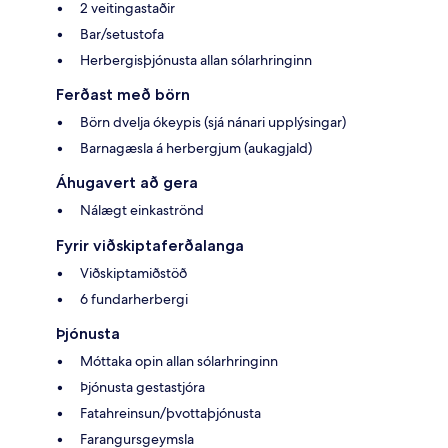
2 veitingastaðir
Bar/setustofa
Herbergisþjónusta allan sólarhringinn
Ferðast með börn
Börn dvelja ókeypis (sjá nánari upplýsingar)
Barnagæsla á herbergjum (aukagjald)
Áhugavert að gera
Nálægt einkaströnd
Fyrir viðskiptaferðalanga
Viðskiptamiðstöð
6 fundarherbergi
Þjónusta
Móttaka opin allan sólarhringinn
Þjónusta gestastjóra
Fatahreinsun/þvottaþjónusta
Farangursgeymsla