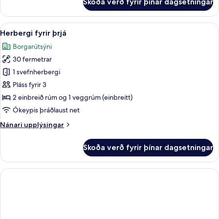
Skoða verð fyrir þínar dagsetningar
með
Junior-
svíta
svefnsófa
-
Skoða
Herbergi fyrir þrjá | Rúmföt af bestu g
9
1
Herbergi fyrir þrjá
allar
meðalstórt
Borgarútsýni
tvíbreitt
myndir
rúm
30 fermetrar
fyrir
með
Herbergi
1 svefnherbergi
svefnsófa
fyrir
Pláss fyrir 3
þrjá
2 einbreið rúm og 1 veggrúm (einbreitt)
Ókeypis þráðlaust net
Nánari
Nánari upplýsingar
upplýsingar
fyrir
Skoða verð fyrir þínar dagsetningar
Herbergi
fyrir
þrjá