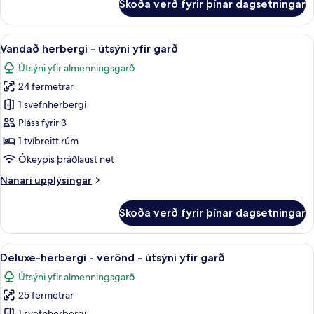
Skoða verð fyrir þínar dagsetningar
Premium-
herbergi
-
Skoða
Vandað herbergi - útsýni yfir garð | Rú
5
útsýni
Vandað herbergi - útsýni yfir garð
allar
yfir
Útsýni yfir almenningsgarð
garð
myndir
24 fermetrar
fyrir
Vandað
1 svefnherbergi
herbergi
Pláss fyrir 3
-
1 tvíbreitt rúm
útsýni
Ókeypis þráðlaust net
yfir
Nánari
Nánari upplýsingar
garð
upplýsingar
fyrir
Skoða verð fyrir þínar dagsetningar
Vandað
herbergi
-
Skoða
Deluxe-herbergi - verönd - útsýni yfir
7
útsýni
Deluxe-herbergi - verönd - útsýni yfir garð
allar
yfir
Útsýni yfir almenningsgarð
garð
myndir
25 fermetrar
fyrir
1 svefnherbergi