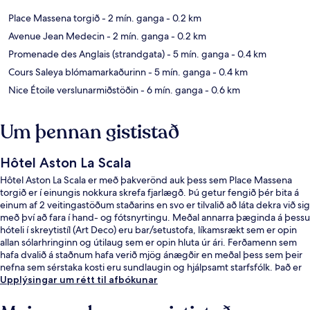
Place Massena torgið
- 2 mín. ganga
- 0.2 km
Avenue Jean Medecin
- 2 mín. ganga
- 0.2 km
Promenade des Anglais (strandgata)
- 5 mín. ganga
- 0.4 km
Cours Saleya blómamarkaðurinn
- 5 mín. ganga
- 0.4 km
Nice Étoile verslunarmiðstöðin
- 6 mín. ganga
- 0.6 km
Um þennan gististað
Hôtel Aston La Scala
Hôtel Aston La Scala er með þakverönd auk þess sem Place Massena
torgið er í einungis nokkura skrefa fjarlægð. Þú getur fengið þér bita á
einum af 2 veitingastöðum staðarins en svo er tilvalið að láta dekra við sig
með því að fara í hand- og fótsnyrtingu. Meðal annarra þæginda á þessu
hóteli í skreytistíl (Art Deco) eru bar/setustofa, líkamsrækt sem er opin
allan sólarhringinn og útilaug sem er opin hluta úr ári. Ferðamenn sem
hafa dvalið á staðnum hafa verið mjög ánægðir en meðal þess sem þeir
nefna sem sérstaka kosti eru sundlaugin og hjálpsamt starfsfólk. Það er
ekki langt að fara til að komast í almenningssamgöngur: Opéra - Vieille
Upplýsingar um rétt til afbókunar
Ville sporvagnastöðin er í nokkurra skrefa fjarlægð og Massena Tramway
lestarstöðin er í 5 mínútna göngufjarlægð.