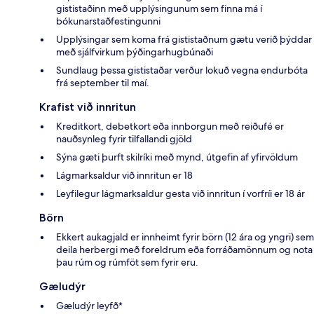
gististaðinn með upplýsingunum sem finna má í
bókunarstaðfestingunni
Upplýsingar sem koma frá gististaðnum gætu verið þýddar
með sjálfvirkum þýðingarhugbúnaði
Sundlaug þessa gististaðar verður lokuð vegna endurbóta
frá september til maí.
Krafist við innritun
Kreditkort, debetkort eða innborgun með reiðufé er
nauðsynleg fyrir tilfallandi gjöld
Sýna gæti þurft skilríki með mynd, útgefin af yfirvöldum
Lágmarksaldur við innritun er 18
Leyfilegur lágmarksaldur gesta við innritun í vorfríi er 18 ár
Börn
Ekkert aukagjald er innheimt fyrir börn (12 ára og yngri) sem
deila herbergi með foreldrum eða forráðamönnum og nota
þau rúm og rúmföt sem fyrir eru.
Gæludýr
Gæludýr leyfð*