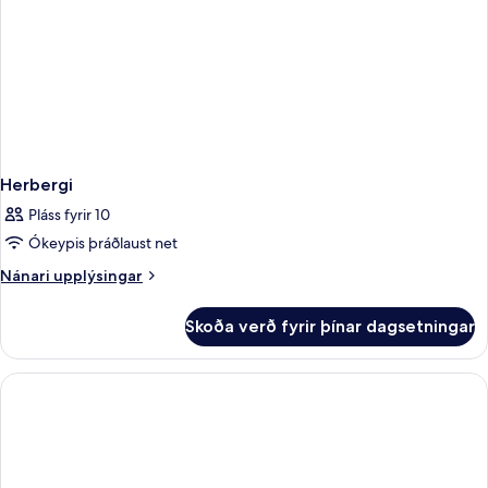
Herbergi
Pláss fyrir 10
Ókeypis þráðlaust net
Nánari
Nánari upplýsingar
upplýsingar
fyrir
Skoða verð fyrir þínar dagsetningar
Herbergi