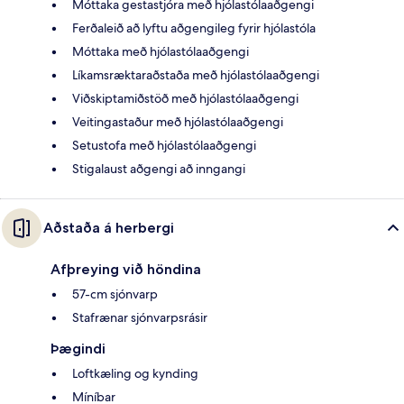
Móttaka gestastjóra með hjólastólaaðgengi
Ferðaleið að lyftu aðgengileg fyrir hjólastóla
Móttaka með hjólastólaaðgengi
Líkamsræktaraðstaða með hjólastólaaðgengi
Viðskiptamiðstöð með hjólastólaaðgengi
Veitingastaður með hjólastólaaðgengi
Setustofa með hjólastólaaðgengi
Stigalaust aðgengi að inngangi
Aðstaða á herbergi
Afþreying við höndina
57-cm sjónvarp
Stafrænar sjónvarpsrásir
Þægindi
Loftkæling og kynding
Míníbar