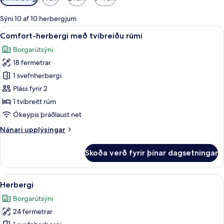
í
boði
Sýni 10 af 10 herbergjum
fyrir
Skoða
Comfort-herbergi með tvíbreiðu rúmi |
6
Comfort-herbergi með tvíbreiðu rúmi
herbergi
allar
Borgarútsýni
myndir
18 fermetrar
fyrir
Comfort-
1 svefnherbergi
herbergi
Pláss fyrir 2
með
1 tvíbreitt rúm
tvíbreiðu
Ókeypis þráðlaust net
rúmi
Nánari
Nánari upplýsingar
upplýsingar
fyrir
Skoða verð fyrir þínar dagsetningar
Comfort-
herbergi
með
Skoða
57-cm sjónvarp með stafrænum rásu
6
tvíbreiðu
Herbergi
allar
rúmi
Borgarútsýni
myndir
24 fermetrar
fyrir