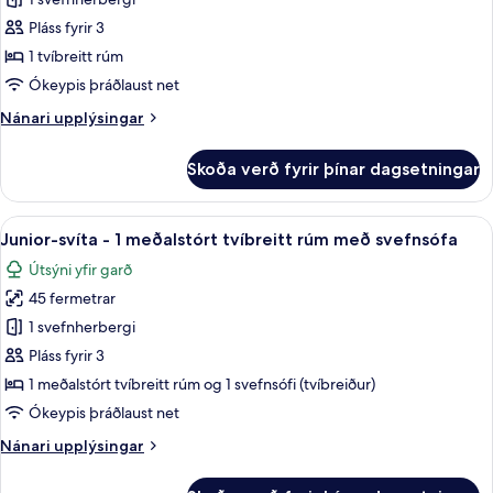
Deluxe-
herbergi
Pláss fyrir 3
-
1 tvíbreitt rúm
verönd
Ókeypis þráðlaust net
-
Nánari
Nánari upplýsingar
útsýni
upplýsingar
yfir
fyrir
Skoða verð fyrir þínar dagsetningar
garð
Deluxe-
herbergi
-
Skoða
Junior-svíta - 1 meðalstórt tvíbreitt r
8
verönd
Junior-svíta - 1 meðalstórt tvíbreitt rúm með svefnsófa
allar
-
Útsýni yfir garð
útsýni
myndir
yfir
45 fermetrar
fyrir
garð
Junior-
1 svefnherbergi
svíta
Pláss fyrir 3
-
1 meðalstórt tvíbreitt rúm og 1 svefnsófi (tvíbreiður)
1
Ókeypis þráðlaust net
meðalstórt
Nánari
Nánari upplýsingar
tvíbreitt
upplýsingar
rúm
fyrir