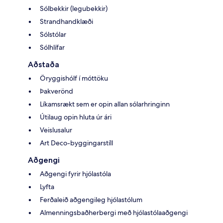
Sólbekkir (legubekkir)
Strandhandklæði
Sólstólar
Sólhlífar
Aðstaða
Öryggishólf í móttöku
Þakverönd
Líkamsrækt sem er opin allan sólarhringinn
Útilaug opin hluta úr ári
Veislusalur
Art Deco-byggingarstíll
Aðgengi
Aðgengi fyrir hjólastóla
Lyfta
Ferðaleið aðgengileg hjólastólum
Almenningsbaðherbergi með hjólastólaaðgengi