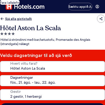
Fara í aðalefni
Sæktu appið
Sjá alla gististaði
Hôtel Aston La Scala
4.0
stjörnu
Hótel á ströndinni með bar/setustofu, Promenade des Anglais
gististaður
(strandgata) nálægt
Veldu dagsetningar til að sjá verð
Hvert viltu fara?
Dagsetningar
Gestir