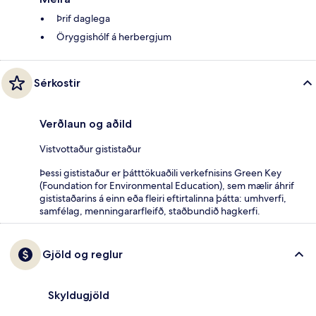
Þrif daglega
Öryggishólf á herbergjum
Sérkostir
Verðlaun og aðild
Vistvottaður gististaður
Þessi gististaður er þátttökuaðili verkefnisins Green Key
(Foundation for Environmental Education), sem mælir áhrif
gististaðarins á einn eða fleiri eftirtalinna þátta: umhverfi,
samfélag, menningararfleifð, staðbundið hagkerfi.
Gjöld og reglur
Skyldugjöld