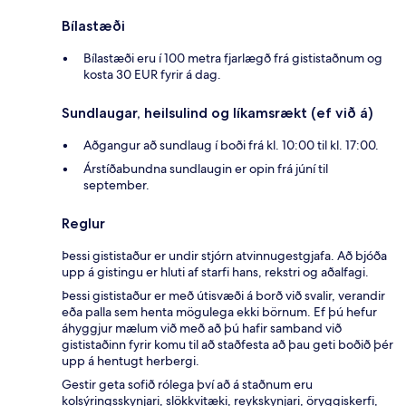
Bílastæði
Bílastæði eru í 100 metra fjarlægð frá gististaðnum og
kosta 30 EUR fyrir á dag.
Sundlaugar, heilsulind og líkamsrækt (ef við á)
Aðgangur að sundlaug í boði frá kl. 10:00 til kl. 17:00.
Árstíðabundna sundlaugin er opin frá júní til
september.
Reglur
Þessi gististaður er undir stjórn atvinnugestgjafa. Að bjóða
upp á gistingu er hluti af starfi hans, rekstri og aðalfagi.
Þessi gististaður er með útisvæði á borð við svalir, verandir
eða palla sem henta mögulega ekki börnum. Ef þú hefur
áhyggjur mælum við með að þú hafir samband við
gististaðinn fyrir komu til að staðfesta að þau geti boðið þér
upp á hentugt herbergi.
Gestir geta sofið rólega því að á staðnum eru
kolsýringsskynjari, slökkvitæki, reykskynjari, öryggiskerfi,