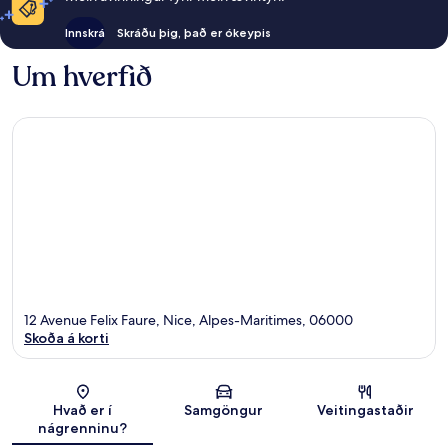
Innskrá
Skráðu þig, það er ókeypis
Um hverfið
12 Avenue Felix Faure, Nice, Alpes-Maritimes, 06000
Skoða á korti
Kort
Hvað er í
Samgöngur
Veitingastaðir
nágrenninu?