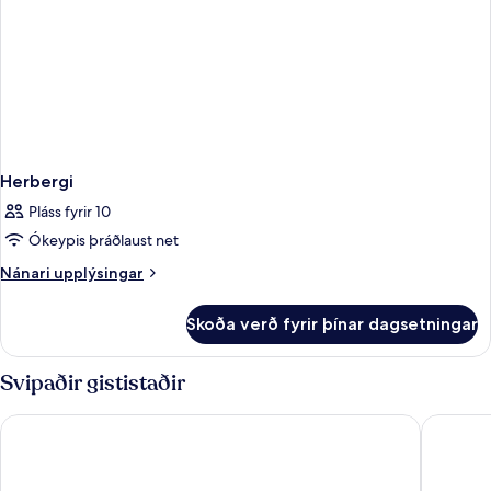
Herbergi
Pláss fyrir 10
Ókeypis þráðlaust net
Nánari
Nánari upplýsingar
upplýsingar
fyrir
Skoða verð fyrir þínar dagsetningar
Herbergi
Svipaðir gististaðir
Hotel West End Nice Promenade
HOTEL 