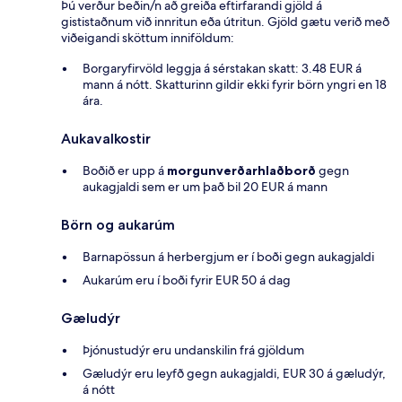
Þú verður beðin/n að greiða eftirfarandi gjöld á
gististaðnum við innritun eða útritun. Gjöld gætu verið með
viðeigandi sköttum inniföldum:
Borgaryfirvöld leggja á sérstakan skatt: 3.48 EUR á
mann á nótt. Skatturinn gildir ekki fyrir börn yngri en 18
ára.
Aukavalkostir
Boðið er upp á
morgunverðarhlaðborð
gegn
aukagjaldi sem er um það bil 20 EUR á mann
Börn og aukarúm
Barnapössun á herbergjum er í boði gegn aukagjaldi
Aukarúm eru í boði fyrir EUR 50 á dag
Gæludýr
Þjónustudýr eru undanskilin frá gjöldum
Gæludýr eru leyfð gegn aukagjaldi, EUR 30 á gæludýr,
á nótt