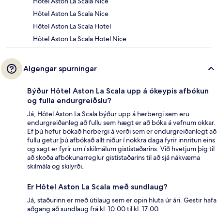
Hôtel Aston La Scala Nice
Hôtel Aston La Scala Nice
Hôtel Aston La Scala Hotel
Hôtel Aston La Scala Hotel Nice
Algengar spurningar
Býður Hôtel Aston La Scala upp á ókeypis afbókun
og fulla endurgreiðslu?
Já, Hôtel Aston La Scala býður upp á herbergi sem eru
endurgreiðanleg að fullu sem hægt er að bóka á vefnum okkar.
Ef þú hefur bókað herbergi á verði sem er endurgreiðanlegt að
fullu getur þú afbókað allt niður í nokkra daga fyrir innritun eins
og sagt er fyrir um í skilmálum gististaðarins. Við hvetjum þig til
að skoða afbókunarreglur gististaðarins til að sjá nákvæma
skilmála og skilyrði.
Er Hôtel Aston La Scala með sundlaug?
Já, staðurinn er með útilaug sem er opin hluta úr ári. Gestir hafa
aðgang að sundlaug frá kl. 10:00 til kl. 17:00.