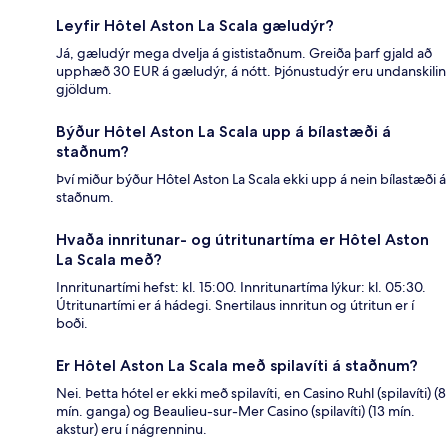
Leyfir Hôtel Aston La Scala gæludýr?
Já, gæludýr mega dvelja á gististaðnum. Greiða þarf gjald að
upphæð 30 EUR á gæludýr, á nótt. Þjónustudýr eru undanskilin
gjöldum.
Býður Hôtel Aston La Scala upp á bílastæði á
staðnum?
Því miður býður Hôtel Aston La Scala ekki upp á nein bílastæði á
staðnum.
Hvaða innritunar- og útritunartíma er Hôtel Aston
La Scala með?
Innritunartími hefst: kl. 15:00. Innritunartíma lýkur: kl. 05:30.
Útritunartími er á hádegi. Snertilaus innritun og útritun er í
boði.
Er Hôtel Aston La Scala með spilavíti á staðnum?
Nei. Þetta hótel er ekki með spilavíti, en Casino Ruhl (spilavíti) (8
mín. ganga) og Beaulieu-sur-Mer Casino (spilavíti) (13 mín.
akstur) eru í nágrenninu.