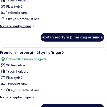
Herbergi
1 svefnherbergi
Pláss fyrir 3
1 tvíbreitt rúm
Ókeypis þráðlaust net
Nánari
Nánari upplýsingar
upplýsingar
fyrir
Skoða verð fyrir þínar dagsetningar
Herbergi
Skoða
Premium-herbergi - útsýni yfir garð | 
7
Premium-herbergi - útsýni yfir garð
allar
Útsýni yfir almenningsgarð
myndir
20 fermetrar
fyrir
Premium-
1 svefnherbergi
herbergi
Pláss fyrir 2
-
1 tvíbreitt rúm
útsýni
Ókeypis þráðlaust net
yfir
Nánari
Nánari upplýsingar
garð
upplýsingar
fyrir