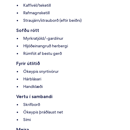
Kaffivél/teketill
Rafmagnsketill
Straujárn/strauborð (eftir beiðni)
Sofðu rótt
Myrkratjöld/-gardínur
Hljóðeinangruð herbergi
Rúmföt af bestu gerð
Fyrir útlitið
Ókeypis snyrtivörur
Hárblásari
Handklæði
Vertu í sambandi
Skrifborð
Ókeypis þráðlaust net
Sími
Meira