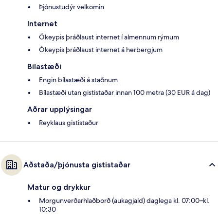
Þjónustudýr velkomin
Internet
Ókeypis þráðlaust internet í almennum rýmum
Ókeypis þráðlaust internet á herbergjum
Bílastæði
Engin bílastæði á staðnum
Bílastæði utan gististaðar innan 100 metra (30 EUR á dag)
Aðrar upplýsingar
Reyklaus gististaður
Aðstaða/þjónusta gististaðar
Matur og drykkur
Morgunverðarhlaðborð (aukagjald) daglega kl. 07:00–kl.
10:30