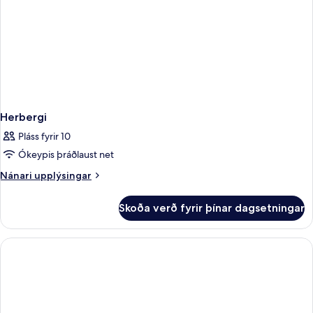
Herbergi
Pláss fyrir 10
Ókeypis þráðlaust net
Nánari
Nánari upplýsingar
upplýsingar
fyrir
Skoða verð fyrir þínar dagsetningar
Herbergi