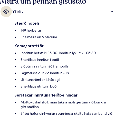
Meira um þennan gististað
Yfirlit
Stærð hótels
149 herbergi
Er á meira en 6 hæðum
Koma/brottför
Innritun hefst: kl. 15:00. Innritun lýkur: kl. 05:30
Snertilaus innritun í boði
Síðbúin innritun háð framboði
Lágmarksaldur við innritun - 18
Útritunartími er á hádegi
Snertilaus útritun í boði
Sérstakar innritunarleiðbeiningar
Móttökustarfsfólk mun taka á móti gestum við komu á
gististaðinn
Ef þú hefur einhverjar spurningar skaltu hafa samband við