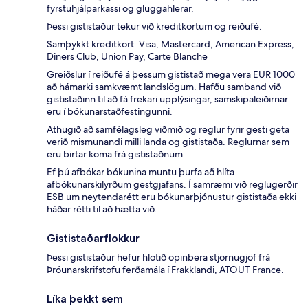
fyrstuhjálparkassi og gluggahlerar.
Þessi gististaður tekur við kreditkortum og reiðufé.
Samþykkt kreditkort: Visa, Mastercard, American Express,
Diners Club, Union Pay, Carte Blanche
Greiðslur í reiðufé á þessum gististað mega vera EUR 1000
að hámarki samkvæmt landslögum. Hafðu samband við
gististaðinn til að fá frekari upplýsingar, samskipaleiðirnar
eru í bókunarstaðfestingunni.
Athugið að samfélagsleg viðmið og reglur fyrir gesti geta
verið mismunandi milli landa og gististaða. Reglurnar sem
eru birtar koma frá gististaðnum.
Ef þú afbókar bókunina muntu þurfa að hlíta
afbókunarskilyrðum gestgjafans. Í samræmi við reglugerðir
ESB um neytendarétt eru bókunarþjónustur gististaða ekki
háðar rétti til að hætta við.
Gististaðarflokkur
Þessi gististaður hefur hlotið opinbera stjörnugjöf frá
Þróunarskrifstofu ferðamála í Frakklandi, ATOUT France.
Líka þekkt sem