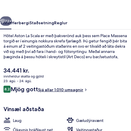
rra
Næsta
72+
Yfirlit
Herbergi
Staðsetning
Reglur
Hôtel Aston La Scala er með þakverönd auk þess sem Place Massena
torgið er í einungis nokkura skrefa fjarlægð. Þú getur fengið þér bita
á einum af 2 veitingastöðum staðarins en svo er tilvalið að láta dekra
við sig með því að fara í hand- og fótsnyrtingu. Meðal annarra
þæginda á þessu hóteli í skreytistíl (Art Deco) eru bar/setustofa,
líkamsrækt sem er opin allan sólarhringinn og útilaug sem er opin
hluta úr ári. Ferðamenn sem hafa dvalið á staðnum hafa verið mjög
Núverandi
34.441 kr.
ánægðir en meðal þess sem þeir nefna sem sérstaka kosti eru
verð
inniheldur skatta og gjöld
sundlaugin og hjálpsamt starfsfólk. Það er ekki langt að fara til að
er
23. ágú. - 24. ágú.
komast í almenningssamgöngur: Opéra - Vieille Ville
Fyrir utan
34.441 kr.
Umsagnir
sporvagnastöðin er í nokkurra skrefa fjarlægð og Massena Tramway
Mjög gott
8,2
Sjá allar 1.010 umsagnir
8,2 af 10
lestarstöðin er í 5 mínútna göngufjarlægð.
Vinsæl aðstaða
Laug
Gæludýravænt
Ókeypis þráðlaust net
Veitingastaður