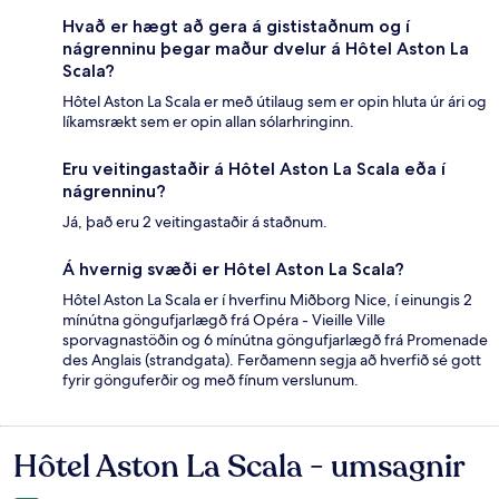
Hvað er hægt að gera á gististaðnum og í
nágrenninu þegar maður dvelur á Hôtel Aston La
Scala?
Hôtel Aston La Scala er með útilaug sem er opin hluta úr ári og
líkamsrækt sem er opin allan sólarhringinn.
Eru veitingastaðir á Hôtel Aston La Scala eða í
nágrenninu?
Já, það eru 2 veitingastaðir á staðnum.
Á hvernig svæði er Hôtel Aston La Scala?
Hôtel Aston La Scala er í hverfinu Miðborg Nice, í einungis 2
mínútna göngufjarlægð frá Opéra - Vieille Ville
sporvagnastöðin og 6 mínútna göngufjarlægð frá Promenade
des Anglais (strandgata). Ferðamenn segja að hverfið sé gott
fyrir gönguferðir og með fínum verslunum.
Hôtel Aston La Scala - umsagnir
Umsagnir