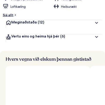
Loftkæling
Heilsurækt
Sjá allt
Meginaðstaða
(12)
Vertu eins og heima hjá þér
(6)
Hvers vegna við elskum þennan gististað