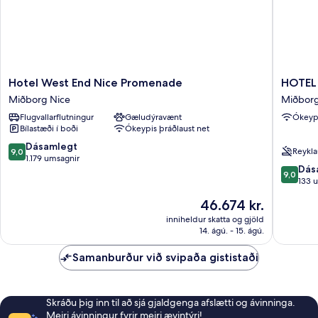
Hotel
HOTEL
Hotel West End Nice Promenade
HOTEL
West
AMBAS
Miðborg Nice
Miðborg
End
NICE
Flugvallarflutningur
Gæludýravænt
Ókeypi
Nice
Miðbor
Bílastæði í boði
Ókeypis þráðlaust net
Promenade
Nice
Miðborg
9.0
Dásamlegt
Reykla
9,0
Nice
af
1.179 umsagnir
9.0
Dás
10,
9,0
af
133 
Dásamlegt,
10,
1.179
Verðið
46.674 kr.
Dásamle
umsagnir
er
133
inniheldur skatta og gjöld
46.674 kr.
14. ágú. - 15. ágú.
umsagni
Samanburður við svipaða gististaði
Skráðu þig inn til að sjá gjaldgenga afslætti og ávinninga.
Meiri ávinningur fyrir meiri ævintýri!