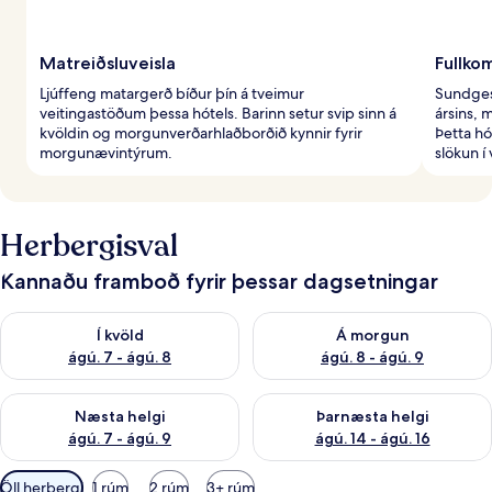
Matreiðsluveisla
Fullko
Ljúffeng matargerð bíður þín á tveimur
Sundgest
veitingastöðum þessa hótels. Barinn setur svip sinn á
ársins,
kvöldin og morgunverðarhlaðborðið kynnir fyrir
Þetta hó
morgunævintýrum.
slökun í
Herbergisval
Kannaðu framboð fyrir þessar dagsetningar
Athuga framboð í kvöld ágú. 7 - ágú. 8
Athuga framboð á morgun ágú.
Í kvöld
Á morgun
ágú. 7 - ágú. 8
ágú. 8 - ágú. 9
Athuga framboð næstu helgi ágú. 7 - ágú. 9
Athuga framboð þarnæstu helgi
Næsta helgi
Þarnæsta helgi
ágú. 7 - ágú. 9
ágú. 14 - ágú. 16
Síur
Öll herbergi
1 rúm
2 rúm
3+ rúm