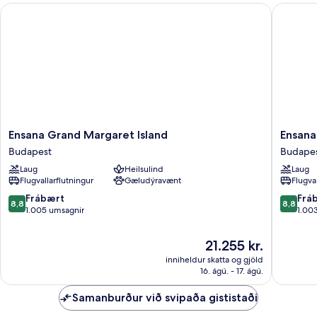
Ensana Grand Margaret Island
Ensana T
útsýni
yfir
á
Ensana
Ensana
Ensana Grand Margaret Island
Ensana
Grand
Thermal
Budapest
Budape
Margaret
Margare
Laug
Heilsulind
Laug
Island
Island
Flugvallarflutningur
Gæludýravænt
Flugva
Budapest
Budape
8.8
8.8
Frábært
Frá
8,8
8,8
af
af
1.005 umsagnir
1.00
10,
10,
Frábært,
Frábært
Verðið
21.255 kr.
1.005
1.003
er
inniheldur skatta og gjöld
umsagnir
umsagni
21.255 kr.
16. ágú. - 17. ágú.
Samanburður við svipaða gististaði