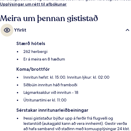
helstu kosta gististaðarins sé hjálpsamt starfsfólk. Það er ekki langt að
Upplýsingar um rétt til afbókunar
fara til að komast í almenningssamgöngur: Dozsa Gyorgy Street
lestarstöðin er í 9 mínútna göngufjarlægð.
Meira um þennan gististað
Yfirlit
Stærð hótels
262 herbergi
Er á meira en 8 hæðum
Koma/brottför
Innritun hefst: kl. 15:00. Innritun lýkur: kl. 02:00
Síðbúin innritun háð framboði
Lágmarksaldur við innritun - 18
Útritunartími er kl. 11:00
Sérstakar innritunarleiðbeiningar
Þessi gististaður býður upp á ferðir frá flugvelli og
lestarstöð (aukagjald kann að vera innheimt). Gestir verða
að hafa samband við staðinn með komuupplýsingar 24 klst.