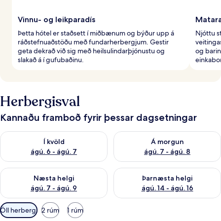
Vinnu- og leikparadís
Mataræ
Þetta hótel er staðsett í miðbænum og býður upp á
Njóttu s
ráðstefnuaðstöðu með fundarherbergjum. Gestir
veitinga
geta dekrað við sig með heilsulindarþjónustu og
og bari
slakað á í gufubaðinu.
einkabo
Herbergisval
Kannaðu framboð fyrir þessar dagsetningar
Athuga framboð í kvöld ágú. 6 - ágú. 7
Athuga framboð á morgun ágú.
Í kvöld
Á morgun
ágú. 6 - ágú. 7
ágú. 7 - ágú. 8
Athuga framboð næstu helgi ágú. 7 - ágú. 9
Athuga framboð þarnæstu helgi
Næsta helgi
Þarnæsta helgi
ágú. 7 - ágú. 9
ágú. 14 - ágú. 16
Síur
Öll herbergi
2 rúm
1 rúm
í