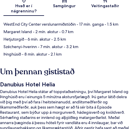
Kort
Hvað er í
Samgöngur
Veitingastaðir
nágrenninu?
WestEnd City Center verslunarmiðstöðin
- 17 mín. ganga
- 1.5 km
Margaret Island
- 2 mín. akstur
- 0.7 km
Hetjutorgið
- 6 mín. akstur
- 2.5 km
Széchenyi-hverinn
- 7 mín. akstur
- 3.2 km
Þinghúsið
- 8 mín. akstur
- 2.1 km
Um þennan gististað
Danubius Hotel Helia
Danubius Hotel Helia státar af toppstaðsetningu, því Margaret Island og
Þinghúsið eru í einungis 5 mínútna akstursfjarlægð. Þú getur látið dekra
við þig með því að fara í heitsteinanudd, andlitsmeðferðir og
líkamsmeðferðir, auk þess sem hægt er að fá sér bita á Episode
Restaurant, sem býður upp á morgunverð, hádegisverð og kvöldverð.
Sérhæfing staðarins er innlend og alþjóðleg matargerðarlist. Meðal
annarra þæginda á þessu hóteli fyrir vandláta eru 4 innilaugar, bar við
sundlaugarbakkann og líkamsræktarstöð. Aðrir gestir hafa sagt að meðal