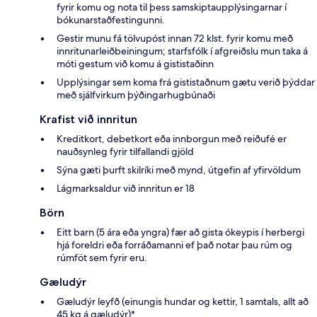
fyrir komu og nota til þess samskiptaupplýsingarnar í
bókunarstaðfestingunni.
Gestir munu fá tölvupóst innan 72 klst. fyrir komu með
innritunarleiðbeiningum; starfsfólk í afgreiðslu mun taka á
móti gestum við komu á gististaðinn
Upplýsingar sem koma frá gististaðnum gætu verið þýddar
með sjálfvirkum þýðingarhugbúnaði
Krafist við innritun
Kreditkort, debetkort eða innborgun með reiðufé er
nauðsynleg fyrir tilfallandi gjöld
Sýna gæti þurft skilríki með mynd, útgefin af yfirvöldum
Lágmarksaldur við innritun er 18
Börn
Eitt barn (5 ára eða yngra) fær að gista ókeypis í herbergi
hjá foreldri eða forráðamanni ef það notar þau rúm og
rúmföt sem fyrir eru.
Gæludýr
Gæludýr leyfð (einungis hundar og kettir, 1 samtals, allt að
45 kg á gæludýr)*