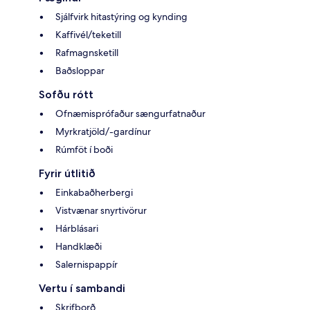
Sjálfvirk hitastýring og kynding
Kaffivél/teketill
Rafmagnsketill
Baðsloppar
Sofðu rótt
Ofnæmisprófaður sængurfatnaður
Myrkratjöld/-gardínur
Rúmföt í boði
Fyrir útlitið
Einkabaðherbergi
Vistvænar snyrtivörur
Hárblásari
Handklæði
Salernispappír
Vertu í sambandi
Skrifborð