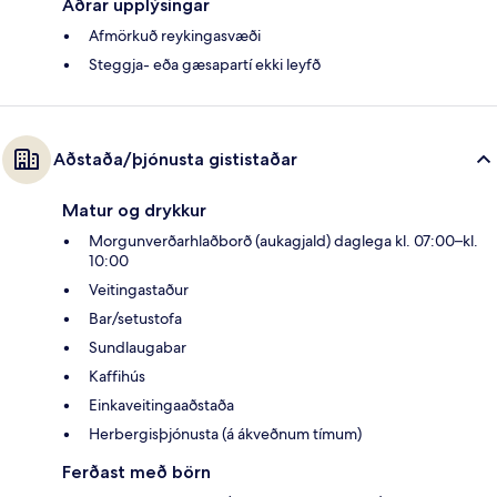
Aðrar upplýsingar
Afmörkuð reykingasvæði
Steggja- eða gæsapartí ekki leyfð
Aðstaða/þjónusta gististaðar
Matur og drykkur
Morgunverðarhlaðborð (aukagjald) daglega kl. 07:00–kl.
10:00
Veitingastaður
Bar/setustofa
Sundlaugabar
Kaffihús
Einkaveitingaaðstaða
Herbergisþjónusta (á ákveðnum tímum)
Ferðast með börn