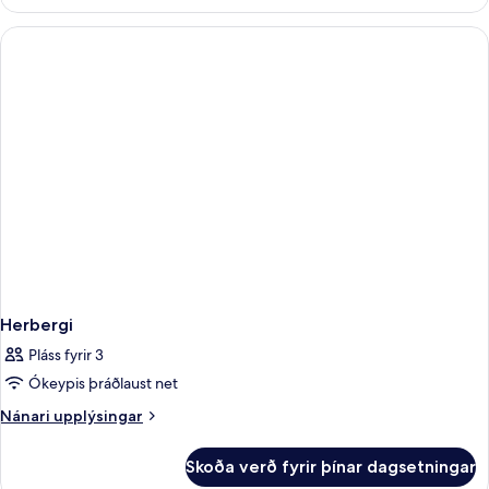
Twin
Room,
River
View
Herbergi
Pláss fyrir 3
Ókeypis þráðlaust net
Nánari
Nánari upplýsingar
upplýsingar
fyrir
Skoða verð fyrir þínar dagsetningar
Herbergi