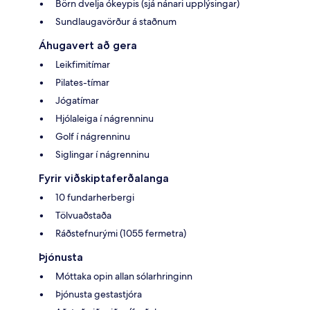
Börn dvelja ókeypis (sjá nánari upplýsingar)
Sundlaugavörður á staðnum
Áhugavert að gera
Leikfimitímar
Pilates-tímar
Jógatímar
Hjólaleiga í nágrenninu
Golf í nágrenninu
Siglingar í nágrenninu
Fyrir viðskiptaferðalanga
10 fundarherbergi
Tölvuaðstaða
Ráðstefnurými (1055 fermetra)
Þjónusta
Móttaka opin allan sólarhringinn
Þjónusta gestastjóra