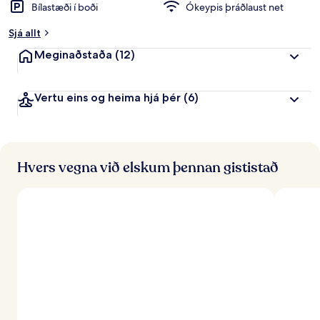
Bílastæði í boði
Ókeypis þráðlaust net
Sjá allt
Meginaðstaða
(12)
Vertu eins og heima hjá þér
(6)
Hvers vegna við elskum þennan gististað