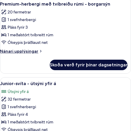
Skoða
6
tvo,
Premium-herbergi með tvíbreiðu rúmi - borgarsýn
allar
tvö
20 fermetrar
rúm
myndir
-
1 svefnherbergi
fyrir
borgarsýn
Premium-
Pláss fyrir 3
herbergi
1 meðalstórt tvíbreitt rúm
með
Ókeypis þráðlaust net
tvíbreiðu
Nánari
Nánari upplýsingar
rúmi
upplýsingar
-
fyrir
Skoða verð fyrir þínar dagsetningar
Premium-
borgarsýn
herbergi
með
Skoða
Junior-svíta - útsýni yfir á | 1 svefn
5
tvíbreiðu
Junior-svíta - útsýni yfir á
allar
rúmi
Útsýni yfir á
-
myndir
borgarsýn
32 fermetrar
fyrir
Junior-
1 svefnherbergi
svíta
Pláss fyrir 4
-
1 meðalstórt tvíbreitt rúm
útsýni
Ókeypis þráðlaust net