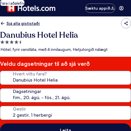
Fara í aðalefni
Sæktu appið
Sjá alla gististaði
Danubius Hotel Helia
4.5
stjörnu
Hótel, fyrir vandláta, með 4 innilaugum, Hetjutorgið nálægt
gististaður
Veldu dagsetningar til að sjá verð
Hvert viltu fara?
Dagsetningar
Gestir
Leita