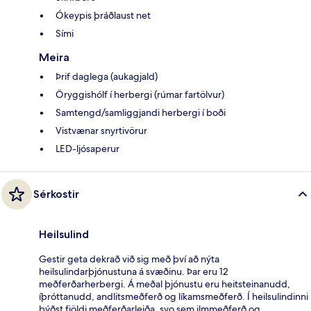
Ókeypis þráðlaust net
Sími
Meira
Þrif daglega (aukagjald)
Öryggishólf í herbergi (rúmar fartölvur)
Samtengd/samliggjandi herbergi í boði
Vistvænar snyrtivörur
LED-ljósaperur
Sérkostir
Heilsulind
Gestir geta dekrað við sig með því að nýta
heilsulindarþjónustuna á svæðinu. Þar eru 12
meðferðarherbergi. Á meðal þjónustu eru heitsteinanudd,
íþróttanudd, andlitsmeðferð og líkamsmeðferð. Í heilsulindinni
býðst fjöldi meðferðarleiða, svo sem ilmmeðferð og