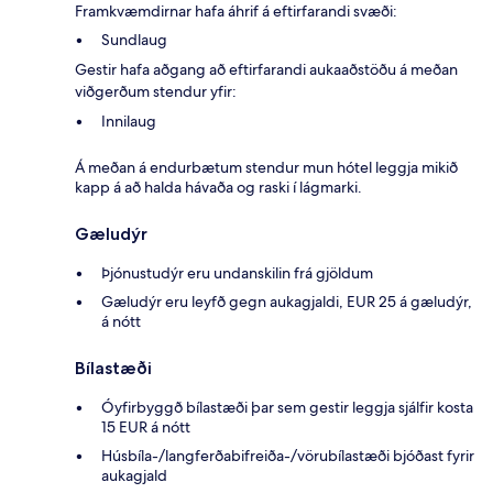
Framkvæmdirnar hafa áhrif á eftirfarandi svæði:
Sundlaug
Gestir hafa aðgang að eftirfarandi aukaaðstöðu á meðan
viðgerðum stendur yfir:
Innilaug
Á meðan á endurbætum stendur mun hótel leggja mikið
kapp á að halda hávaða og raski í lágmarki.
Gæludýr
Þjónustudýr eru undanskilin frá gjöldum
Gæludýr eru leyfð gegn aukagjaldi, EUR 25 á gæludýr,
á nótt
Bílastæði
Óyfirbyggð bílastæði þar sem gestir leggja sjálfir kosta
15 EUR á nótt
Húsbíla-/langferðabifreiða-/vörubílastæði bjóðast fyrir
aukagjald