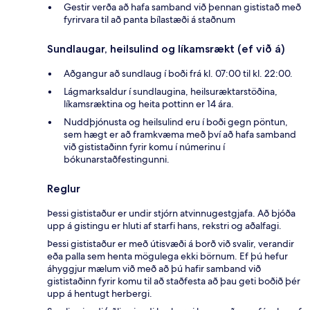
Gestir verða að hafa samband við þennan gististað með
fyrirvara til að panta bílastæði á staðnum
Sundlaugar, heilsulind og líkamsrækt (ef við á)
Aðgangur að sundlaug í boði frá kl. 07:00 til kl. 22:00.
Lágmarksaldur í sundlaugina, heilsuræktarstöðina,
líkamsræktina og heita pottinn er 14 ára.
Nuddþjónusta og heilsulind eru í boði gegn pöntun,
sem hægt er að framkvæma með því að hafa samband
við gististaðinn fyrir komu í númerinu í
bókunarstaðfestingunni.
Reglur
Þessi gististaður er undir stjórn atvinnugestgjafa. Að bjóða
upp á gistingu er hluti af starfi hans, rekstri og aðalfagi.
Þessi gististaður er með útisvæði á borð við svalir, verandir
eða palla sem henta mögulega ekki börnum. Ef þú hefur
áhyggjur mælum við með að þú hafir samband við
gististaðinn fyrir komu til að staðfesta að þau geti boðið þér
upp á hentugt herbergi.