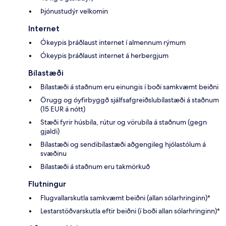
Þjónustudýr velkomin
Internet
Ókeypis þráðlaust internet í almennum rýmum
Ókeypis þráðlaust internet á herbergjum
Bílastæði
Bílastæði á staðnum eru einungis í boði samkvæmt beiðni
Örugg og óyfirbyggð sjálfsafgreiðslubílastæði á staðnum
(15 EUR á nótt)
Stæði fyrir húsbíla, rútur og vörubíla á staðnum (gegn
gjaldi)
Bílastæði og sendibílastæði aðgengileg hjólastólum á
svæðinu
Bílastæði á staðnum eru takmörkuð
Flutningur
Flugvallarskutla samkvæmt beiðni (allan sólarhringinn)*
Lestarstöðvarskutla eftir beiðni (í boði allan sólarhringinn)*