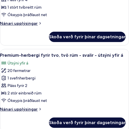
á
-
1 stórt tvíbreitt rúm
svalir
Ókeypis þráðlaust net
-
Nánari
Nánari upplýsingar
útsýni
upplýsingar
yfir
fyrir
Skoða verð fyrir þínar dagsetningar
á
Deluxe-
íbúð
-
Skoða
Premium-herbergi fyrir tvo, tvö rúm - 
5
svalir
Premium-herbergi fyrir tvo, tvö rúm - svalir - útsýni yfir á
allar
-
Útsýni yfir á
útsýni
myndir
yfir
20 fermetrar
fyrir
á
Premium-
1 svefnherbergi
herbergi
Pláss fyrir 2
fyrir
2 stór einbreið rúm
tvo,
Ókeypis þráðlaust net
tvö
Nánari
Nánari upplýsingar
rúm
upplýsingar
-
fyrir
Skoða verð fyrir þínar dagsetningar
svalir
Premium-