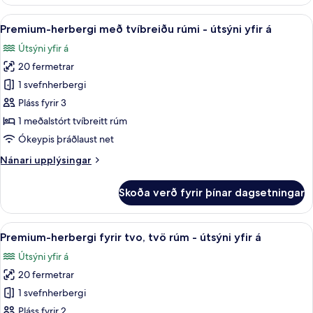
herbergi
-
fyrir
Skoða
Premium-herbergi með tvíbreiðu rúmi -
útsýni
7
tvo,
Premium-herbergi með tvíbreiðu rúmi - útsýni yfir á
allar
yfir
tvö
Útsýni yfir á
rúm
myndir
á
-
20 fermetrar
fyrir
svalir
Premium-
1 svefnherbergi
-
herbergi
útsýni
Pláss fyrir 3
yfir
með
1 meðalstórt tvíbreitt rúm
á
tvíbreiðu
Ókeypis þráðlaust net
rúmi
Nánari
Nánari upplýsingar
-
upplýsingar
útsýni
fyrir
Skoða verð fyrir þínar dagsetningar
yfir
Premium-
herbergi
á
með
Skoða
1 svefnherbergi, ofnæmisprófaður sæn
5
tvíbreiðu
Premium-herbergi fyrir tvo, tvö rúm - útsýni yfir á
allar
rúmi
Útsýni yfir á
-
myndir
útsýni
20 fermetrar
fyrir
yfir
Premium-
1 svefnherbergi
á
herbergi
Pláss fyrir 2