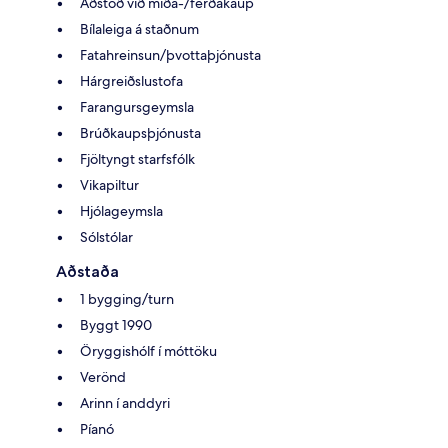
Aðstoð við miða-/ferðakaup
Bílaleiga á staðnum
Fatahreinsun/þvottaþjónusta
Hárgreiðslustofa
Farangursgeymsla
Brúðkaupsþjónusta
Fjöltyngt starfsfólk
Vikapiltur
Hjólageymsla
Sólstólar
Aðstaða
1 bygging/turn
Byggt 1990
Öryggishólf í móttöku
Verönd
Arinn í anddyri
Píanó