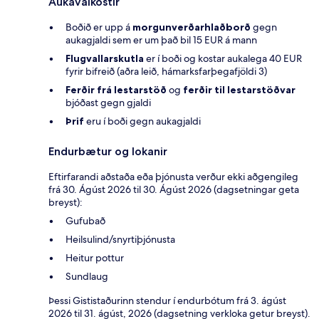
Aukavalkostir
Boðið er upp á
morgunverðarhlaðborð
gegn
aukagjaldi sem er um það bil 15 EUR á mann
Flugvallarskutla
er í boði og kostar aukalega 40 EUR
fyrir bifreið (aðra leið, hámarksfarþegafjöldi 3)
Ferðir frá lestarstöð
og
ferðir til lestarstöðvar
bjóðast gegn gjaldi
Þrif
eru í boði gegn aukagjaldi
Endurbætur og lokanir
Eftirfarandi aðstaða eða þjónusta verður ekki aðgengileg
frá 30. Ágúst 2026 til 30. Ágúst 2026 (dagsetningar geta
breyst):
Gufubað
Heilsulind/snyrtiþjónusta
Heitur pottur
Sundlaug
Þessi Gististaðurinn stendur í endurbótum frá 3. ágúst
2026 til 31. ágúst, 2026 (dagsetning verkloka getur breyst).