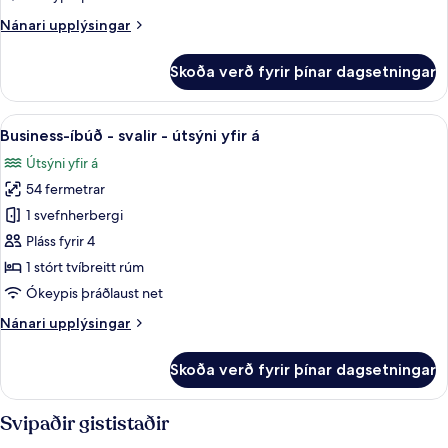
yfir
Nánari
Nánari upplýsingar
á
upplýsingar
fyrir
Skoða verð fyrir þínar dagsetningar
Junior-
svíta
-
Skoða
Business-íbúð - svalir - útsýni yfir á
10
útsýni
Business-íbúð - svalir - útsýni yfir á
allar
yfir
Útsýni yfir á
á
myndir
54 fermetrar
fyrir
Business-
1 svefnherbergi
íbúð
Pláss fyrir 4
-
1 stórt tvíbreitt rúm
svalir
Ókeypis þráðlaust net
-
Nánari
Nánari upplýsingar
útsýni
upplýsingar
yfir
fyrir
Skoða verð fyrir þínar dagsetningar
á
Business-
íbúð
-
Svipaðir gististaðir
svalir
-