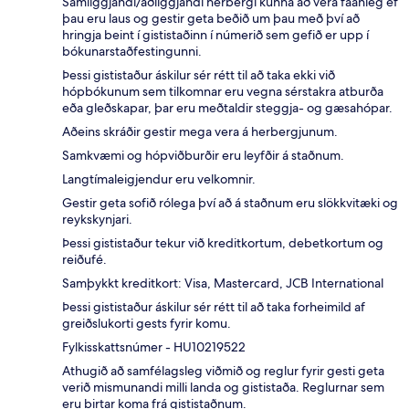
Samliggjandi/aðliggjandi herbergi kunna að vera fáanleg ef
þau eru laus og gestir geta beðið um þau með því að
hringja beint í gististaðinn í númerið sem gefið er upp í
bókunarstaðfestingunni.
Þessi gististaður áskilur sér rétt til að taka ekki við
hópbókunum sem tilkomnar eru vegna sérstakra atburða
eða gleðskapar, þar eru meðtaldir steggja- og gæsahópar.
Aðeins skráðir gestir mega vera á herbergjunum.
Samkvæmi og hópviðburðir eru leyfðir á staðnum.
Langtímaleigjendur eru velkomnir.
Gestir geta sofið rólega því að á staðnum eru slökkvitæki og
reykskynjari.
Þessi gististaður tekur við kreditkortum, debetkortum og
reiðufé.
Samþykkt kreditkort: Visa, Mastercard, JCB International
Þessi gististaður áskilur sér rétt til að taka forheimild af
greiðslukorti gests fyrir komu.
Fylkisskattsnúmer - HU10219522
Athugið að samfélagsleg viðmið og reglur fyrir gesti geta
verið mismunandi milli landa og gististaða. Reglurnar sem
eru birtar koma frá gististaðnum.