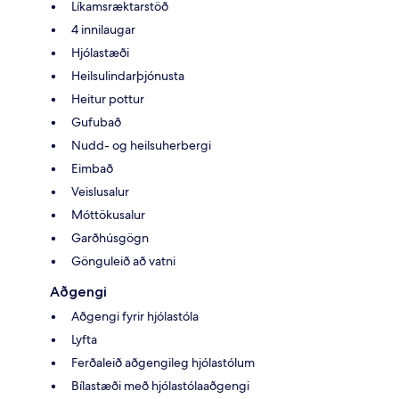
Líkamsræktarstöð
4 innilaugar
Hjólastæði
Heilsulindarþjónusta
Heitur pottur
Gufubað
Nudd- og heilsuherbergi
Eimbað
Veislusalur
Móttökusalur
Garðhúsgögn
Gönguleið að vatni
Aðgengi
Aðgengi fyrir hjólastóla
Lyfta
Ferðaleið aðgengileg hjólastólum
Bílastæði með hjólastólaaðgengi