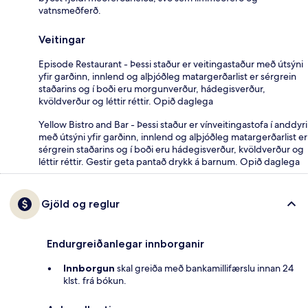
vatnsmeðferð.
Veitingar
Episode Restaurant - Þessi staður er veitingastaður með útsýni
yfir garðinn, innlend og alþjóðleg matargerðarlist er sérgrein
staðarins og í boði eru morgunverður, hádegisverður,
kvöldverður og léttir réttir. Opið daglega
Yellow Bistro and Bar - Þessi staður er vínveitingastofa í anddyri
með útsýni yfir garðinn, innlend og alþjóðleg matargerðarlist er
sérgrein staðarins og í boði eru hádegisverður, kvöldverður og
léttir réttir. Gestir geta pantað drykk á barnum. Opið daglega
Gjöld og reglur
Endurgreiðanlegar innborganir
Innborgun
skal greiða með bankamillifærslu innan 24
klst. frá bókun.