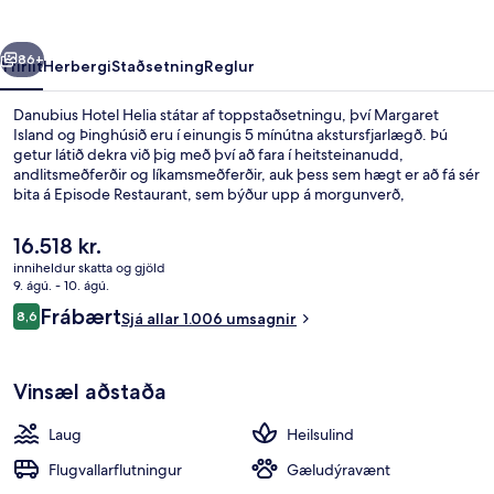
rra
Næsta
86+
Yfirlit
Herbergi
Staðsetning
Reglur
Danubius Hotel Helia státar af toppstaðsetningu, því Margaret
Island og Þinghúsið eru í einungis 5 mínútna akstursfjarlægð. Þú
getur látið dekra við þig með því að fara í heitsteinanudd,
andlitsmeðferðir og líkamsmeðferðir, auk þess sem hægt er að fá sér
bita á Episode Restaurant, sem býður upp á morgunverð,
hádegisverð og kvöldverð. Sérhæfing staðarins er innlend og
alþjóðleg matargerðarlist. Meðal annarra þæginda á þessu hóteli
Núverandi
16.518 kr.
fyrir vandláta eru 4 innilaugar, bar við sundlaugarbakkann og
verð
inniheldur skatta og gjöld
líkamsræktarstöð. Aðrir gestir hafa sagt að meðal helstu kosta
er
9. ágú. - 10. ágú.
gististaðarins sé hjálpsamt starfsfólk. Það er ekki langt að fara til að
Anddyri
16.518 kr.
Umsagnir
komast í almenningssamgöngur: Dozsa Gyorgy Street lestarstöðin
Frábært
8,6
Sjá allar 1.006 umsagnir
8,6 af 10
er í 9 mínútna göngufjarlægð.
Vinsæl aðstaða
Laug
Heilsulind
Flugvallarflutningur
Gæludýravænt