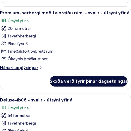
Skoða
Premium-herbergi með tvíbreiðu rúmi - 
5
Premium-herbergi með tvíbreiðu rúmi - svalir - útsýni yfir á
allar
Útsýni yfir á
myndir
20 fermetrar
fyrir
Premium-
1 svefnherbergi
herbergi
Pláss fyrir 3
með
1 meðalstórt tvíbreitt rúm
tvíbreiðu
Ókeypis þráðlaust net
rúmi
Nánari
Nánari upplýsingar
-
upplýsingar
svalir
fyrir
Skoða verð fyrir þínar dagsetningar
-
Premium-
herbergi
útsýni
með
Skoða
Deluxe-íbúð - svalir - útsýni yfir á |
yfir
8
tvíbreiðu
Deluxe-íbúð - svalir - útsýni yfir á
allar
á
rúmi
Útsýni yfir á
-
myndir
svalir
54 fermetrar
fyrir
-
Deluxe-
1 svefnherbergi
útsýni
íbúð
yfir
Pláss fyrir 4