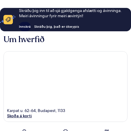
Skráðu þig inn til að sjá gjaldgenga afslætti og ávinninga.
Meiri ávinningur fyrir meiri ævintýri!
Innskrá
Skráðu þig, það er ókeypis
Um hverfið
Karpat u. 62-64, Budapest, 1133
Skoða á korti