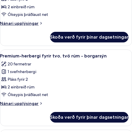
fyrir
2 einbreið rúm
tvo,
Ókeypis þráðlaust net
tvö
Nánari
Nánari upplýsingar
rúm
upplýsingar
-
fyrir
Skoða verð fyrir þínar dagsetningar
útsýni
Premium-
herbergi
yfir
fyrir
Skoða
1 svefnherbergi, ofnæmisprófaður sæn
á
6
tvo,
Premium-herbergi fyrir tvo, tvö rúm - borgarsýn
allar
tvö
20 fermetrar
rúm
myndir
-
1 svefnherbergi
fyrir
útsýni
Premium-
Pláss fyrir 2
yfir
herbergi
á
2 einbreið rúm
fyrir
Ókeypis þráðlaust net
tvo,
Nánari
Nánari upplýsingar
tvö
upplýsingar
rúm
fyrir
Skoða verð fyrir þínar dagsetningar
Premium-
-
herbergi
borgarsýn
fyrir
Premium-herbergi með tvíbreiðu rúmi 