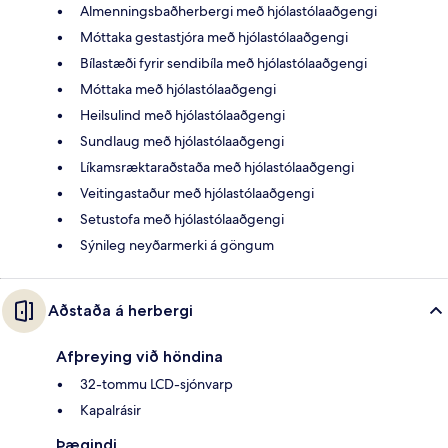
Almenningsbaðherbergi með hjólastólaaðgengi
Móttaka gestastjóra með hjólastólaaðgengi
Bílastæði fyrir sendibíla með hjólastólaaðgengi
Móttaka með hjólastólaaðgengi
Heilsulind með hjólastólaaðgengi
Sundlaug með hjólastólaaðgengi
Líkamsræktaraðstaða með hjólastólaaðgengi
Veitingastaður með hjólastólaaðgengi
Setustofa með hjólastólaaðgengi
Sýnileg neyðarmerki á göngum
Aðstaða á herbergi
Afþreying við höndina
32-tommu LCD-sjónvarp
Kapalrásir
Þægindi