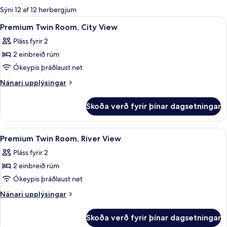
boði
Sýni 12 af 12 herbergjum
fyrir
Skoða
1 svefnherbergi, ofnæmisprófaður sæn
8
Premium Twin Room, City View
herbergi
allar
Pláss fyrir 2
myndir
2 einbreið rúm
fyrir
Premium
Ókeypis þráðlaust net
Twin
Nánari
Nánari upplýsingar
Room,
upplýsingar
fyrir
City
Skoða verð fyrir þínar dagsetningar
Premium
View
Twin
Room,
Skoða
1 svefnherbergi, ofnæmisprófaður sæn
6
City
Premium Twin Room, River View
allar
View
Pláss fyrir 2
myndir
2 einbreið rúm
fyrir
Premium
Ókeypis þráðlaust net
Twin
Nánari
Nánari upplýsingar
Room,
upplýsingar
fyrir
River
Skoða verð fyrir þínar dagsetningar
Premium
View