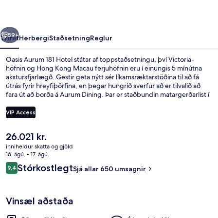
rra
Næsta
59+
Yfirlit
Herbergi
Staðsetning
Reglur
Oasis Aurum 181 Hotel státar af toppstaðsetningu, því Victoria-
höfnin og Hong Kong Macau ferjuhöfnin eru í einungis 5 mínútna
akstursfjarlægð. Gestir geta nýtt sér líkamsræktarstöðina til að fá
útrás fyrir hreyfiþörfina, en þegar hungrið sverfur að er tilvalið að
fara út að borða á Aurum Dining. Þar er staðbundin matargerðarlist í
hávegum höfð og opið er fyrir morgunverð, hádegisverð og
kvöldverð. Þar að auki eru Soho-hverfið og Lan Kwai Fong (torg) í
VIP Access
einungis 5 mínútna akstursfjarlægð. Aðrir ferðamenn eru sérstaklega
ánægðir með hversu stutt er í almenningssamgöngur: Whitty
Núverandi
26.021 kr.
Street-sporvagnastöðin er bara örfá skref í burtu og Shek Tong Tsui
Rúmföt af bestu gerð, dúnsængur, rú
verð
Terminus-sporvagnastoppistöðin er í 3 mínútna göngufjarlægð.
inniheldur skatta og gjöld
er
16. ágú. - 17. ágú.
26.021 kr.
Umsagnir
Stórkostlegt
9,4
Sjá allar 650 umsagnir
9,4 af 10
Vinsæl aðstaða