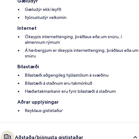
Gæludýr
Gæludýr ekki leyfð
Þjónustudýr velkomin
Internet
Ókeypis internettenging, þráðlaus eða um snúru, í
almennum rýmum
Á herbergjum er ókeypis internettenging, þráðlaus eða um
snúru
Bílastæði
Bílastæði aðgengileg hjólastólum á svæðinu
Bílastæði á staðnum eru takmörkuð
Hæðartakmarkanir eru fyrir bílastæði á staðnum
Aðrar upplýsingar
Reyklaus gististaður
Aðstaða/þjónusta gististaðar