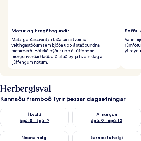
Matur og bragðtegundir
Sofðu 
Matargerðarævintýri bíða þín á tveimur
Vafin m
veitingastöðum sem bjóða upp á staðbundna
rúmfötum
matargerð. Hótelið býður upp á ljúffengan
yfirdýnu
morgunverðarhlaðborð til að byrja hvern dag á
ljúffengum nótum.
Herbergisval
Kannaðu framboð fyrir þessar dagsetningar
Athuga framboð í kvöld ágú. 8 - ágú. 9
Athuga framboð á morgun ágú.
Í kvöld
Á morgun
ágú. 8 - ágú. 9
ágú. 9 - ágú. 10
Athuga framboð næstu helgi ágú. 14 - ágú. 16
Athuga framboð þarnæstu helg
Næsta helgi
Þarnæsta helgi