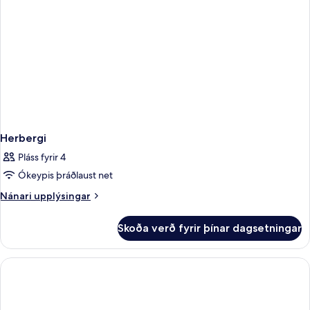
Herbergi
Pláss fyrir 4
Ókeypis þráðlaust net
Nánari
Nánari upplýsingar
upplýsingar
fyrir
Skoða verð fyrir þínar dagsetningar
Herbergi