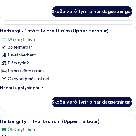
upplýsingar
fyrir
Skoða verð fyrir þínar dagsetningar
Herbergi
fyrir
tvo,
Skoða
Rúmföt af bestu gerð, dúnsængur, rú
7
tvö
Herbergi - 1 stórt tvíbreitt rúm (Upper Harbour)
allar
rúm
Útsýni yfir höfn
(Harbour)
myndir
35 fermetrar
fyrir
Herbergi
1 svefnherbergi
-
Pláss fyrir 2
1
1 stórt tvíbreitt rúm
stórt
Ókeypis þráðlaust net
tvíbreitt
Nánari
Nánari upplýsingar
rúm
upplýsingar
(Upper
fyrir
Skoða verð fyrir þínar dagsetningar
Harbour)
Herbergi
-
1
Skoða
Rúmföt af bestu gerð, dúnsængur, rú
6
stórt
Herbergi fyrir tvo, tvö rúm (Upper Harbour)
allar
tvíbreitt
Útsýni yfir höfn
rúm
myndir