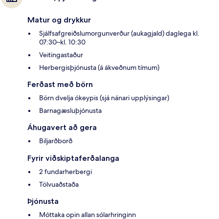
Matur og drykkur
Sjálfsafgreiðslumorgunverður (aukagjald) daglega kl.
07:30–kl. 10:30
Veitingastaður
Herbergisþjónusta (á ákveðnum tímum)
Ferðast með börn
Börn dvelja ókeypis (sjá nánari upplýsingar)
Barnagæsluþjónusta
Áhugavert að gera
Biljarðborð
Fyrir viðskiptaferðalanga
2 fundarherbergi
Tölvuaðstaða
Þjónusta
Móttaka opin allan sólarhringinn