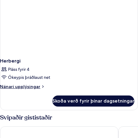
Herbergi
Pláss fyrir 4
Ókeypis þráðlaust net
Nánari
Nánari upplýsingar
upplýsingar
fyrir
Skoða verð fyrir þínar dagsetningar
Herbergi
Svipaðir gististaðir
Motto by Hilton Hong Kong Soho
ibis Hon