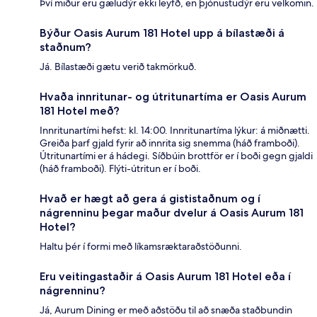
Því miður eru gæludýr ekki leyfð, en þjónustudýr eru velkomin.
Býður Oasis Aurum 181 Hotel upp á bílastæði á
staðnum?
Já. Bílastæði gætu verið takmörkuð.
Hvaða innritunar- og útritunartíma er Oasis Aurum
181 Hotel með?
Innritunartími hefst: kl. 14:00. Innritunartíma lýkur: á miðnætti.
Greiða þarf gjald fyrir að innrita sig snemma (háð framboði).
Útritunartími er á hádegi. Síðbúin brottför er í boði gegn gjaldi
(háð framboði). Flýti-útritun er í boði.
Hvað er hægt að gera á gististaðnum og í
nágrenninu þegar maður dvelur á Oasis Aurum 181
Hotel?
Haltu þér í formi með líkamsræktaraðstöðunni.
Eru veitingastaðir á Oasis Aurum 181 Hotel eða í
nágrenninu?
Já, Aurum Dining er með aðstöðu til að snæða staðbundin