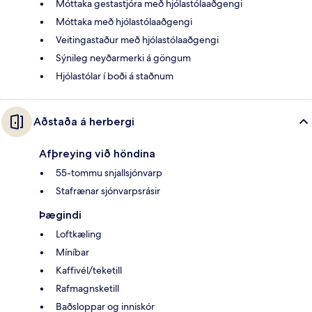
Móttaka gestastjóra með hjólastólaaðgengi
Móttaka með hjólastólaaðgengi
Veitingastaður með hjólastólaaðgengi
Sýnileg neyðarmerki á göngum
Hjólastólar í boði á staðnum
Aðstaða á herbergi
Afþreying við höndina
55-tommu snjallsjónvarp
Stafrænar sjónvarpsrásir
Þægindi
Loftkæling
Míníbar
Kaffivél/teketill
Rafmagnsketill
Baðsloppar og inniskór