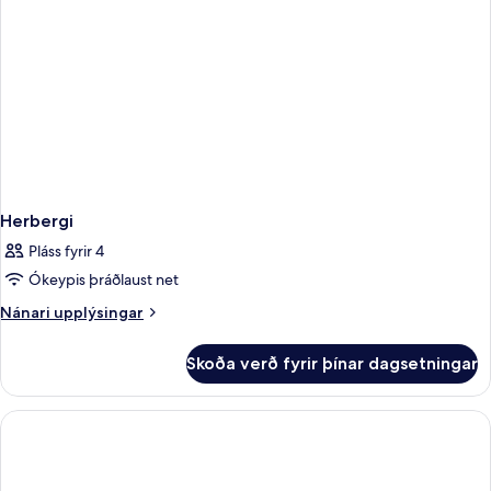
Herbergi
Pláss fyrir 4
Ókeypis þráðlaust net
Nánari
Nánari upplýsingar
upplýsingar
fyrir
Skoða verð fyrir þínar dagsetningar
Herbergi