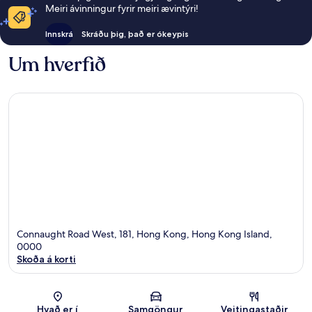
Meiri ávinningur fyrir meiri ævintýri!
Innskrá
Skráðu þig, það er ókeypis
Um hverfið
Connaught Road West, 181, Hong Kong, Hong Kong Island,
0000
Skoða á korti
Kort
Hvað er í
Samgöngur
Veitingastaðir