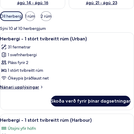
ágú. 14 - ágú. 16
ágú. 21 - ágú. 23
Síur
Öll herbergi
1 rúm
2 rúm
í
boði
Sýni 10 af 10 herbergjum
fyrir
Skoða
Herbergi - 1 stórt tvíbreitt rúm (Urb
6
Herbergi - 1 stórt tvíbreitt rúm (Urban)
herbergi
allar
31 fermetrar
myndir
1 svefnherbergi
fyrir
Herbergi
Pláss fyrir 2
-
1 stórt tvíbreitt rúm
1
Ókeypis þráðlaust net
stórt
Nánari
Nánari upplýsingar
tvíbreitt
upplýsingar
rúm
fyrir
Skoða verð fyrir þínar dagsetningar
Herbergi
(Urban)
-
1
Skoða
Rúmföt af bestu gerð, dúnsængur, rú
6
stórt
Herbergi - 1 stórt tvíbreitt rúm (Harbour)
allar
tvíbreitt
Útsýni yfir höfn
rúm
myndir