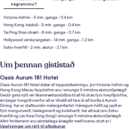
nágrenninu?
Victoria-höfnin
- 5 mín. ganga
- 0.4 km
Hong Kong-háskóli
- 5 mín. ganga
- 0.4 km
Tai Ping Shan stræti
- 8 mín. ganga
- 0.7 km
Hollywood verslunargatan
- 14 mín. ganga
- 1.2 km
Soho-hverfið
- 2 mín. akstur
- 2.1 km
Um þennan gististað
Oasis Aurum 181 Hotel
Oasis Aurum 181 Hotel státar af toppstaðsetningu, því Victoria-höfnin og
Hong Kong Macau ferjuhöfnin eru í einungis 5 mínútna akstursfjarlægð.
Gestir geta nýtt sér líkamsræktarstöðina til að fá útrás fyrir hreyfiþörfina,
en þegar hungrið sverfur að er tilvalið að fara út að borða á Aurum
Dining. Þar er staðbundin matargerðarlist í hávegum höfð og opið er
fyrir morgunverð, hádegisverð og kvöldverð. Þar að auki eru Soho-
hverfið og Lan Kwai Fong (torg) í einungis 5 mínútna akstursfjarlægð.
Aðrir ferðamenn eru sérstaklega ánægðir með hversu stutt er í
almenningssamgöngur: Whitty Street-sporvagnastöðin er bara örfá
Upplýsingar um rétt til afbókunar