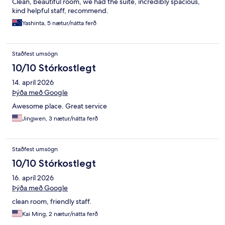
Clean, beautiful room, we had the suite, incredibly spacious,
kind helpful staff, recommend.
Yashinta, 5 nætur/nátta ferð
Staðfest umsögn
10/10 Stórkostlegt
14. apríl 2026
Þýða með Google
Awesome place. Great service
Jingwen, 3 nætur/nátta ferð
Staðfest umsögn
10/10 Stórkostlegt
16. apríl 2026
Þýða með Google
clean room, friendly staff.
Kai Ming, 2 nætur/nátta ferð