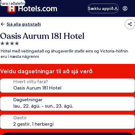
Fara í aðalefni
Sæktu appið
Sjá alla gististaði
Oasis Aurum 181 Hotel
4.0
stjörnu
Hótel með veitingastað og áhugaverðir staðir eins og Victoria-höfnin
gististaður
eru í næsta nágrenni
Veldu dagsetningar til að sjá verð
Hvert viltu fara?
Dagsetningar
Gestir