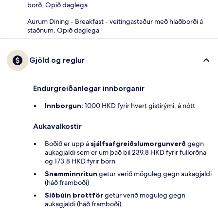
borð. Opið daglega
Aurum Dining - Breakfast - veitingastaður með hlaðborði á
staðnum. Opið daglega
Gjöld og reglur
Endurgreiðanlegar innborganir
Innborgun:
1000 HKD fyrir hvert gistirými, á nótt
Aukavalkostir
Boðið er upp á
sjálfsafgreiðslumorgunverð
gegn
aukagjaldi sem er um það bil 239.8 HKD fyrir fullorðna
og 173.8 HKD fyrir börn
Snemminnritun
getur verið möguleg gegn aukagjaldi
(háð framboði)
Síðbúin brottför
getur verið möguleg gegn
aukagjaldi (háð framboði)