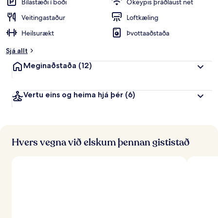
Bílastæði í boði
Ókeypis þráðlaust net
Veitingastaður
Loftkæling
Heilsurækt
Þvottaaðstaða
Sjá allt
Meginaðstaða
(12)
Vertu eins og heima hjá þér
(6)
Hvers vegna við elskum þennan gististað