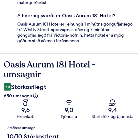
matargerðarlist.
Á hvernig svæði er Oasis Aurum 181 Hotel?
Oasis Aurum 181 Hotel er í einungis 1 mínútna göngufjarlægð
frá Whitty Street-sporvagnastöðin og 7 mínútna
göngufjarlægð frá Victoria-höfnin. Þetta hótel er á mjög
góðum stað að mati ferðamanna.
Oasis Aurum 181 Hotel -
Umsagnir
umsagnir
Stórkostlegt
9,4
650 umsagnir
9,6
9,0
9,4
Hreinlæti
Þjónusta
Starfsfólk og þjónusta
Umsagnir
Staðfest umsögn
10/10 Stórkostlegt