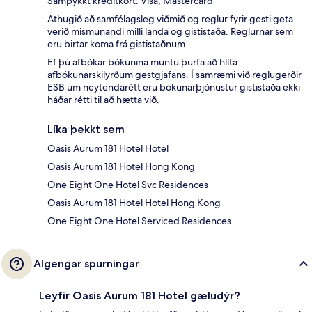
Samþykkt kreditkort: Visa, Mastercard
Athugið að samfélagsleg viðmið og reglur fyrir gesti geta
verið mismunandi milli landa og gististaða. Reglurnar sem
eru birtar koma frá gististaðnum.
Ef þú afbókar bókunina muntu þurfa að hlíta
afbókunarskilyrðum gestgjafans. Í samræmi við reglugerðir
ESB um neytendarétt eru bókunarþjónustur gististaða ekki
háðar rétti til að hætta við.
Líka þekkt sem
Oasis Aurum 181 Hotel Hotel
Oasis Aurum 181 Hotel Hong Kong
One Eight One Hotel Svc Residences
Oasis Aurum 181 Hotel Hotel Hong Kong
One Eight One Hotel Serviced Residences
Algengar spurningar
Leyfir Oasis Aurum 181 Hotel gæludýr?