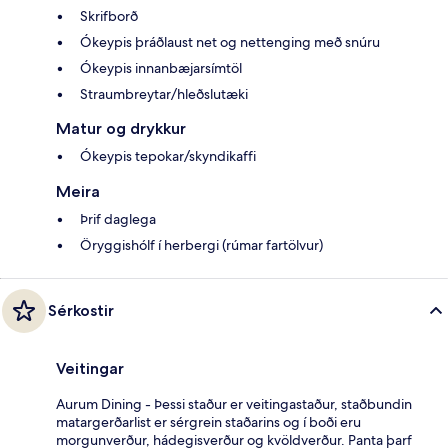
Skrifborð
Ókeypis þráðlaust net og nettenging með snúru
Ókeypis innanbæjarsímtöl
Straumbreytar/hleðslutæki
Matur og drykkur
Ókeypis tepokar/skyndikaffi
Meira
Þrif daglega
Öryggishólf í herbergi (rúmar fartölvur)
Sérkostir
Veitingar
Aurum Dining - Þessi staður er veitingastaður, staðbundin
matargerðarlist er sérgrein staðarins og í boði eru
morgunverður, hádegisverður og kvöldverður. Panta þarf