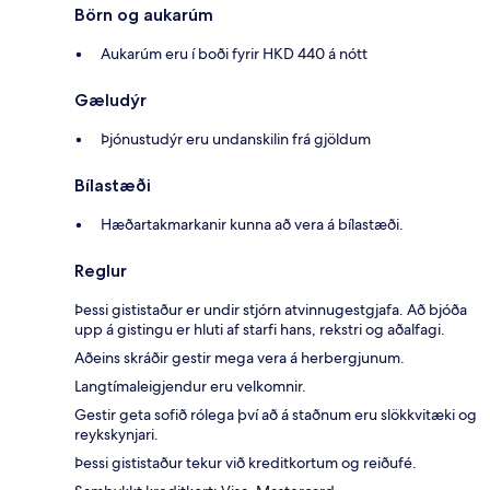
Börn og aukarúm
Aukarúm eru í boði fyrir HKD 440 á nótt
Gæludýr
Þjónustudýr eru undanskilin frá gjöldum
Bílastæði
Hæðartakmarkanir kunna að vera á bílastæði.
Reglur
Þessi gististaður er undir stjórn atvinnugestgjafa. Að bjóða
upp á gistingu er hluti af starfi hans, rekstri og aðalfagi.
Aðeins skráðir gestir mega vera á herbergjunum.
Langtímaleigjendur eru velkomnir.
Gestir geta sofið rólega því að á staðnum eru slökkvitæki og
reykskynjari.
Þessi gististaður tekur við kreditkortum og reiðufé.