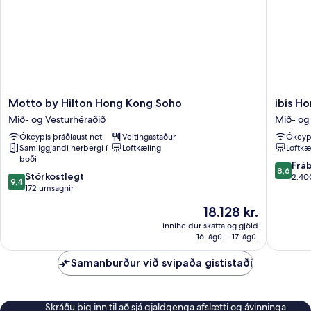
Motto
ibis
Motto by Hilton Hong Kong Soho
ibis H
by
Hong
Mið- og Vesturhéraðið
Mið- og
Hilton
Kong
Ókeypis þráðlaust net
Veitingastaður
Ókeypi
Hong
Central
Samliggjandi herbergi í
Loftkæling
Loftkæ
Kong
And
boði
Soho
Sheung
8.6
Frá
8,6
9.4
Mið-
Stórkostlegt
Wan
af
2.40
9,4
af
og
172 umsagnir
Mið-
10,
10,
Vesturhéraðið
og
Frábært
Verðið
18.128 kr.
Stórkostlegt,
Vesturh
2.400
er
172
inniheldur skatta og gjöld
umsagni
18.128 kr.
16. ágú. - 17. ágú.
umsagnir
Samanburður við svipaða gististaði
Skráðu þig inn til að sjá gjaldgenga afslætti og ávinninga.