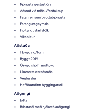
Þjónusta gestastjóra
Aðstoð við miða-/ferðakaup
Fatahreinsun/þvottaþjónusta
Farangursgeymsla
Fjöltyngt starfsfólk
Vikapiltur
Aðstaða
1 bygging/turn
Byggt 2019
Öryggishólf í móttöku
Líkamsræktaraðstaða
Veislusalur
Hefðbundinn byggingarstíll
Aðgengi
Lyfta
Bílastæði með hjólastólaaðgengi