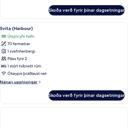
upplýsingar
fyrir
Skoða verð fyrir þínar dagsetningar
Lúxusherbergi
(Harbour)
Skoða
Svíta (Harbour) | Rúmföt af bestu ge
12
Svíta (Harbour)
allar
Útsýni yfir höfn
myndir
70 fermetrar
fyrir
Svíta
1 svefnherbergi
(Harbour)
Pláss fyrir 2
1 stórt tvíbreitt rúm
Ókeypis þráðlaust net
Nánari
Nánari upplýsingar
upplýsingar
fyrir
Skoða verð fyrir þínar dagsetningar
Svíta
(Harbour)