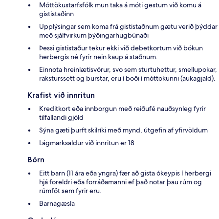
Móttökustarfsfólk mun taka á móti gestum við komu á
gististaðinn
Upplýsingar sem koma frá gististaðnum gætu verið þýddar
með sjálfvirkum þýðingarhugbúnaði
Þessi gististaður tekur ekki við debetkortum við bókun
herbergis né fyrir nein kaup á staðnum.
Einnota hreinlætisvörur, svo sem sturtuhettur, smellupokar,
raksturssett og burstar, eru í boði í móttökunni (aukagjald).
Krafist við innritun
Kreditkort eða innborgun með reiðufé nauðsynleg fyrir
tilfallandi gjöld
Sýna gæti þurft skilríki með mynd, útgefin af yfirvöldum
Lágmarksaldur við innritun er 18
Börn
Eitt barn (11 ára eða yngra) fær að gista ókeypis í herbergi
hjá foreldri eða forráðamanni ef það notar þau rúm og
rúmföt sem fyrir eru.
Barnagæsla