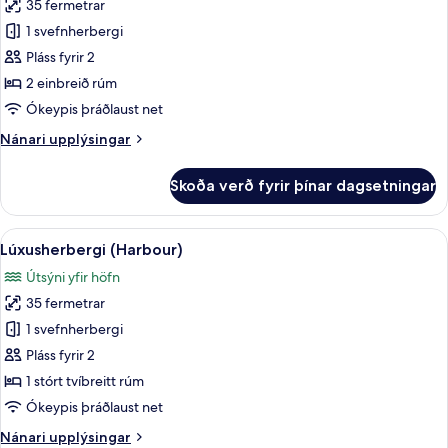
(Upper
35 fermetrar
fyrir
Harbour)
Herbergi
1 svefnherbergi
fyrir
Pláss fyrir 2
tvo,
2 einbreið rúm
tvö
Ókeypis þráðlaust net
rúm
Nánari
Nánari upplýsingar
(Upper
upplýsingar
Harbour)
fyrir
Skoða verð fyrir þínar dagsetningar
Herbergi
fyrir
tvo,
Skoða
Lúxusherbergi (Harbour) | Rúmföt af
7
tvö
Lúxusherbergi (Harbour)
allar
rúm
Útsýni yfir höfn
(Upper
myndir
Harbour)
35 fermetrar
fyrir
Lúxusherbergi
1 svefnherbergi
(Harbour)
Pláss fyrir 2
1 stórt tvíbreitt rúm
Ókeypis þráðlaust net
Nánari
Nánari upplýsingar