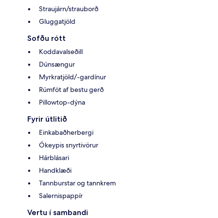
Straujárn/strauborð
Gluggatjöld
Sofðu rótt
Koddavalseðill
Dúnsængur
Myrkratjöld/-gardínur
Rúmföt af bestu gerð
Pillowtop-dýna
Fyrir útlitið
Einkabaðherbergi
Ókeypis snyrtivörur
Hárblásari
Handklæði
Tannburstar og tannkrem
Salernispappír
Vertu í sambandi