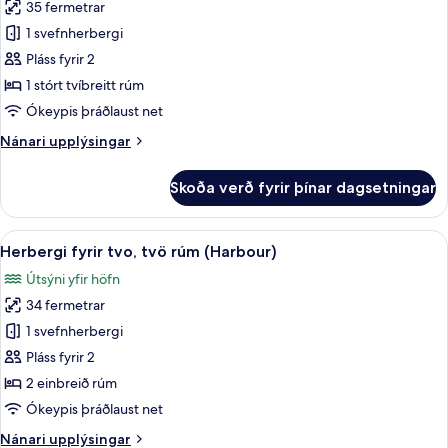
(Urban)
35 fermetrar
fyrir
Herbergi
1 svefnherbergi
-
Pláss fyrir 2
1
1 stórt tvíbreitt rúm
stórt
Ókeypis þráðlaust net
tvíbreitt
Nánari
Nánari upplýsingar
rúm
upplýsingar
(Harbour)
fyrir
Skoða verð fyrir þínar dagsetningar
Herbergi
-
1
Skoða
Rúmföt af bestu gerð, dúnsængur, rú
6
stórt
Herbergi fyrir tvo, tvö rúm (Harbour)
allar
tvíbreitt
Útsýni yfir höfn
rúm
myndir
(Harbour)
34 fermetrar
fyrir
Herbergi
1 svefnherbergi
fyrir
Pláss fyrir 2
tvo,
2 einbreið rúm
tvö
Ókeypis þráðlaust net
rúm
Nánari
Nánari upplýsingar
(Harbour)