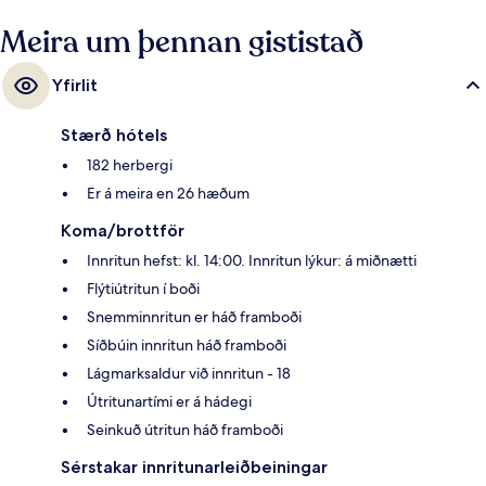
skref í burtu og Shek Tong Tsui Terminus-sporvagnastoppistöðin er í 3
mínútna göngufjarlægð.
Meira um þennan gististað
Yfirlit
Stærð hótels
182 herbergi
Er á meira en 26 hæðum
Koma/brottför
Innritun hefst: kl. 14:00. Innritun lýkur: á miðnætti
Flýtiútritun í boði
Snemminnritun er háð framboði
Síðbúin innritun háð framboði
Lágmarksaldur við innritun - 18
Útritunartími er á hádegi
Seinkuð útritun háð framboði
Sérstakar innritunarleiðbeiningar