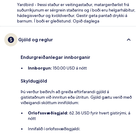
Yardbird - Þessi staður er veitingastaður, matargerðarlist frá
suðurríkjunum er sérgrein staðarins og í boði eru helgarhábítur,
hádegisverður og kvöldverður. Gestir geta pantað drykki á
barnum. Í boði er gleðistund. Opið daglega
Gjöld og reglur
Endurgreiðanlegar innborganir
Innborgun:
150.00 USD á nótt
Skyldugjöld
Þú verður beðin/n að greiða eftirfarandi gjöld á
gististaðnum við innritun eða útritun. Gjöld gætu verið með
viðeigandi sköttum inniföldum:
Orlofssvæðisgjald:
62.36 USD fyrir hvert gistirými, á
nótt
Innifalið í orlofssvæðisgjaldi: