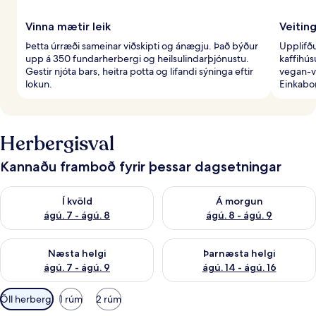
Vinna mætir leik
Veitin
Þetta úrræði sameinar viðskipti og ánægju. Það býður
Upplifð
upp á 350 fundarherbergi og heilsulindarþjónustu.
kaffihús
Gestir njóta bars, heitra potta og lifandi sýninga eftir
vegan-v
lokun.
Einkabo
Herbergisval
Kannaðu framboð fyrir þessar dagsetningar
Athuga framboð í kvöld ágú. 7 - ágú. 8
Athuga framboð á morgun ágú.
Í kvöld
Á morgun
ágú. 7 - ágú. 8
ágú. 8 - ágú. 9
Athuga framboð næstu helgi ágú. 7 - ágú. 9
Athuga framboð þarnæstu helgi
Næsta helgi
Þarnæsta helgi
ágú. 7 - ágú. 9
ágú. 14 - ágú. 16
Síur
Öll herbergi
1 rúm
2 rúm
í