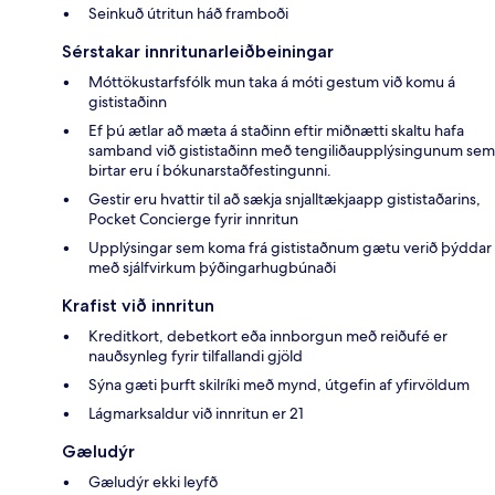
Seinkuð útritun háð framboði
Sérstakar innritunarleiðbeiningar
Móttökustarfsfólk mun taka á móti gestum við komu á
gististaðinn
Ef þú ætlar að mæta á staðinn eftir miðnætti skaltu hafa
samband við gististaðinn með tengiliðaupplýsingunum sem
birtar eru í bókunarstaðfestingunni.
Gestir eru hvattir til að sækja snjalltækjaapp gististaðarins,
Pocket Concierge fyrir innritun
Upplýsingar sem koma frá gististaðnum gætu verið þýddar
með sjálfvirkum þýðingarhugbúnaði
Krafist við innritun
Kreditkort, debetkort eða innborgun með reiðufé er
nauðsynleg fyrir tilfallandi gjöld
Sýna gæti þurft skilríki með mynd, útgefin af yfirvöldum
Lágmarksaldur við innritun er 21
Gæludýr
Gæludýr ekki leyfð