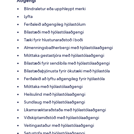
Aðgengi
Blindraletur eða upphleypt merki
Lyfta
Ferðaleið aðgengileg hjólastólum
Bílastæði með hjólastólaaðgengi
Tæki fyrir hlustunaraðstoð í boði
Almenningsbaðherbergi með hjólastólaaðgengi
Móttaka gestastjóra með hjólastólaaðgengi
Bílastæði fyrir sendibíla með hjólastólaaðgengi
Bílastæðaþjónusta fyrir ökutæki með hjólastóla
Ferðaleið að lyftu aðgengileg fyrir hjólastóla
Móttaka með hjólastólaaðgengi
Heilsulind með hjólastólaaðgengi
Sundlaug með hjólastólaaðgengi
Líkamsræktaraðstaða með hjólastólaaðgengi
Viðskiptamiðstöð með hjólastólaaðgengi
Veitingastaður með hjólastólaaðgengi
Setustofa með hjólastólaaðgengi