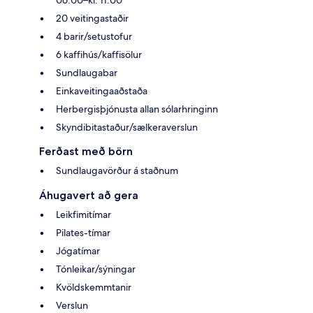
20 veitingastaðir
4 barir/setustofur
6 kaffihús/kaffisölur
Sundlaugabar
Einkaveitingaaðstaða
Herbergisþjónusta allan sólarhringinn
Skyndibitastaður/sælkeraverslun
Ferðast með börn
Sundlaugavörður á staðnum
Áhugavert að gera
Leikfimitímar
Pilates-tímar
Jógatímar
Tónleikar/sýningar
Kvöldskemmtanir
Verslun