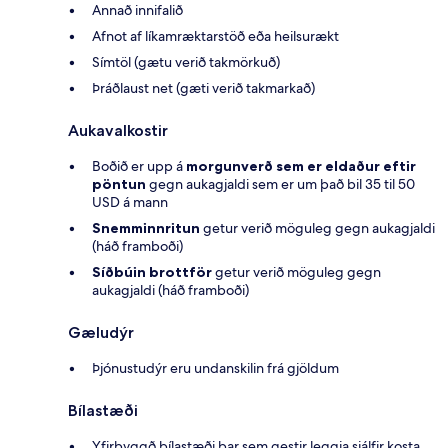
Annað innifalið
Afnot af líkamræktarstöð eða heilsurækt
Símtöl (gætu verið takmörkuð)
Þráðlaust net (gæti verið takmarkað)
Aukavalkostir
Boðið er upp á
morgunverð sem er eldaður eftir
pöntun
gegn aukagjaldi sem er um það bil 35 til 50
USD á mann
Snemminnritun
getur verið möguleg gegn aukagjaldi
(háð framboði)
Síðbúin brottför
getur verið möguleg gegn
aukagjaldi (háð framboði)
Gæludýr
Þjónustudýr eru undanskilin frá gjöldum
Bílastæði
Yfirbyggð bílastæði þar sem gestir leggja sjálfir kosta