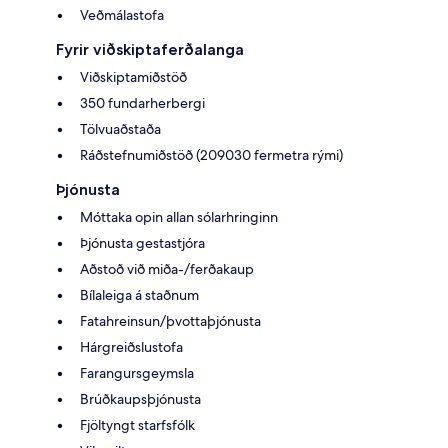
Veðmálastofa
Fyrir viðskiptaferðalanga
Viðskiptamiðstöð
350 fundarherbergi
Tölvuaðstaða
Ráðstefnumiðstöð (209030 fermetra rými)
Þjónusta
Móttaka opin allan sólarhringinn
Þjónusta gestastjóra
Aðstoð við miða-/ferðakaup
Bílaleiga á staðnum
Fatahreinsun/þvottaþjónusta
Hárgreiðslustofa
Farangursgeymsla
Brúðkaupsþjónusta
Fjöltyngt starfsfólk