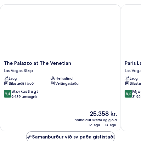
Queen
View
The Palazzo at The Venetian
Paris La
Suite
Strip
View
The
Paris
The Palazzo at The Venetian
Paris 
Palazzo
Las
Las Vegas Strip
Las Vega
at
Vegas
Laug
Heilsulind
Laug
The
Resort
Bílastæði í boði
Veitingastaður
Bílastæ
Venetian
&
Las
Casino
9.4
8.2
Stórkostlegt
Mjö
9,4
8,2
Vegas
Las
af
af
9.439 umsagnir
31.9
Strip
Vegas
10,
10,
Strip
Stórkostlegt,
Mjög
Verðið
25.358 kr.
9.439
gott,
er
umsagnir
31.922
inniheldur skatta og gjöld
25.358 kr.
umsagni
12. ágú. - 13. ágú.
Samanburður við svipaða gististaði