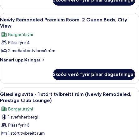
Newly
Room,
Remodeled
2
Premium
Skoða
Rúmföt úr egypskri bómull, rúmföt a
5
Room,
Queen
Newly Remodeled Premium Room, 2 Queen Beds, City
allar
2
View
Beds
Queen
myndir
Borgarútsýni
Beds
fyrir
Pláss fyrir 4
Newly
2 meðalstór tvíbreið rúm
Remodeled
Premium
Nánari
Nánari upplýsingar
upplýsingar
Room,
fyrir
2
Skoða verð fyrir þínar dagsetningar
Newly
Queen
Remodeled
Beds,
Premium
Skoða
Executive-stofa
8
Room,
City
Glæsileg svíta - 1 stórt tvíbreitt rúm (Newly Remodeled,
allar
2
Prestige Club Lounge)
View
Queen
myndir
Borgarútsýni
Beds,
fyrir
City
1 svefnherbergi
Glæsileg
View
Pláss fyrir 3
svíta
-
1 stórt tvíbreitt rúm