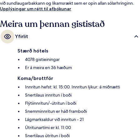
við sundlaugarbakkann og líkamsrækt sem er opin allan sólarhringinn.
Meðal þess sem ferðamenn sem hafa heimsótt staðinn eru sérstaklega
Upplýsingar um rétt til afbókunar
ánægðir með eru sundlaugin og þægileg rúm. Það er ekki langt að fara
til að komast í almenningssamgöngur: Harrah’s & The LINQ stöðin er í 8
Meira um þennan gististað
mínútna göngufjarlægð og Flamingo - Caesars Palace Monorail
lestarstöðin í 12 mínútna.
Yfirlit
Stærð hótels
4078 gistieiningar
Er á meira en 36 hæðum
Koma/brottför
Innritun hefst: kl. 15:00. Innritun lýkur: á miðnætti
Snertilaus innritun í boði
Flýtiinnritun/-útritun í boði
Snemminnritun er háð framboði
Lágmarksaldur við innritun - 21
Útritunartími er kl. 11:00
Snertilaus útritun í boði