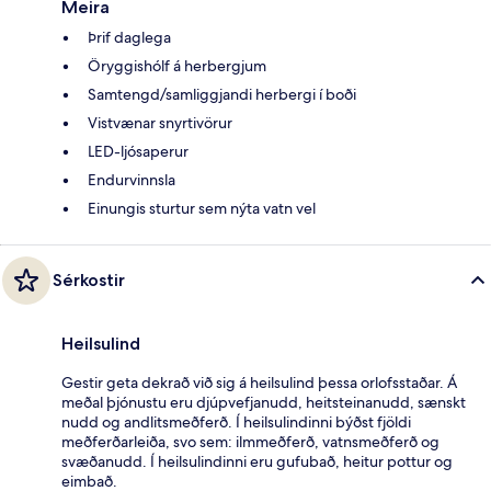
Meira
Þrif daglega
Öryggishólf á herbergjum
Samtengd/samliggjandi herbergi í boði
Vistvænar snyrtivörur
LED-ljósaperur
Endurvinnsla
Einungis sturtur sem nýta vatn vel
Sérkostir
Heilsulind
Gestir geta dekrað við sig á heilsulind þessa orlofsstaðar. Á
meðal þjónustu eru djúpvefjanudd, heitsteinanudd, sænskt
nudd og andlitsmeðferð. Í heilsulindinni býðst fjöldi
meðferðarleiða, svo sem: ilmmeðferð, vatnsmeðferð og
svæðanudd. Í heilsulindinni eru gufubað, heitur pottur og
eimbað.