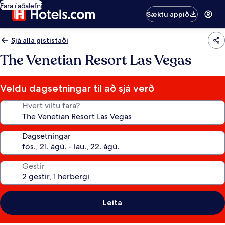
Fara í aðalefni
Sæktu appið
Sjá alla gististaði
The Venetian Resort Las Vegas
Veldu dagsetningar til að sjá verð
Hvert viltu fara?
Dagsetningar
Gestir
Leita