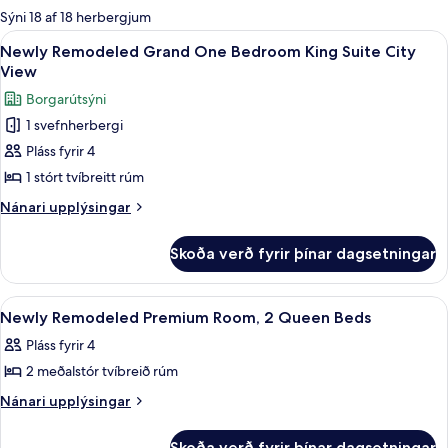
boði
Sýni 18 af 18 herbergjum
fyrir
Skoða
Newly Remodeled Grand One Bedroom K
6
Newly Remodeled Grand One Bedroom King Suite City
herbergi
allar
View
myndir
Borgarútsýni
fyrir
1 svefnherbergi
Newly
Pláss fyrir 4
Remodeled
Grand
1 stórt tvíbreitt rúm
One
Nánari
Nánari upplýsingar
Bedroom
upplýsingar
fyrir
King
Skoða verð fyrir þínar dagsetningar
Newly
Suite
Remodeled
City
Grand
Skoða
Rúmföt úr egypskri bómull, rúmföt a
5
View
One
Newly Remodeled Premium Room, 2 Queen Beds
allar
Bedroom
Pláss fyrir 4
King
myndir
Suite
2 meðalstór tvíbreið rúm
fyrir
City
Newly
Nánari
Nánari upplýsingar
View
upplýsingar
Remodeled
fyrir
Premium
Skoða verð fyrir þínar dagsetningar