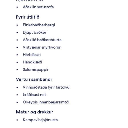
Aðskilin setustofa
Fyrir útlitið
Einkabaðherbergi
Djúpt baðker
Aðskilið baðker/sturta
Vistvænar snyrtivörur
Hárblásari
Handklæði
Salernispappír
Vertu í sambandi
Vinnuaðstaða fyrir fartölvu
Þráðlaust net
Ókeypis innanbæjarsímtöl
Matur og drykkur
Kampavínsþjónusta