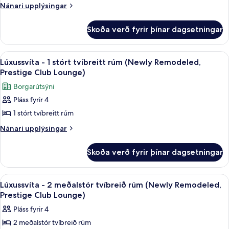
1
Nánari
Nánari upplýsingar
stórt
upplýsingar
fyrir
tvíbreitt
Skoða verð fyrir þínar dagsetningar
Glæsileg
rúm
svíta
(Newly
-
Skoða
Executive-stofa
8
Remodeled,
1
Lúxussvíta - 1 stórt tvíbreitt rúm (Newly Remodeled,
allar
stórt
Prestige
Prestige Club Lounge)
tvíbreitt
myndir
Club
Borgarútsýni
rúm
fyrir
Lounge)
(Newly
Pláss fyrir 4
Lúxussvíta
Remodeled,
1 stórt tvíbreitt rúm
-
Prestige
Club
1
Nánari
Nánari upplýsingar
Lounge)
upplýsingar
stórt
fyrir
tvíbreitt
Skoða verð fyrir þínar dagsetningar
Lúxussvíta
rúm
-
(Newly
1
Skoða
Executive-stofa
9
stórt
Remodeled,
Lúxussvíta - 2 meðalstór tvíbreið rúm (Newly Remodeled,
allar
tvíbreitt
Prestige Club Lounge)
Prestige
rúm
myndir
Club
Pláss fyrir 4
(Newly
fyrir
Lounge)
Remodeled,
2 meðalstór tvíbreið rúm
Lúxussvíta
Prestige