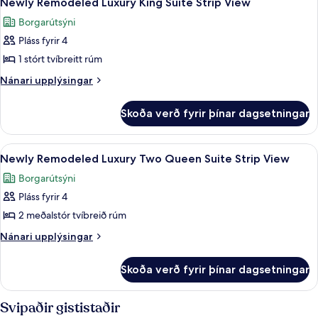
View
Newly Remodeled Luxury King Suite Strip View
allar
Suite
Borgarútsýni
City
myndir
View
Pláss fyrir 4
fyrir
Newly
1 stórt tvíbreitt rúm
Remodeled
Nánari
Nánari upplýsingar
Luxury
upplýsingar
fyrir
King
Skoða verð fyrir þínar dagsetningar
Newly
Suite
Remodeled
Strip
Luxury
Skoða
Útsýni að götu
6
View
King
Newly Remodeled Luxury Two Queen Suite Strip View
allar
Suite
Borgarútsýni
Strip
myndir
View
Pláss fyrir 4
fyrir
Newly
2 meðalstór tvíbreið rúm
Remodeled
Nánari
Nánari upplýsingar
Luxury
upplýsingar
fyrir
Two
Skoða verð fyrir þínar dagsetningar
Newly
Queen
Remodeled
Suite
Luxury
Svipaðir gististaðir
Strip
Two