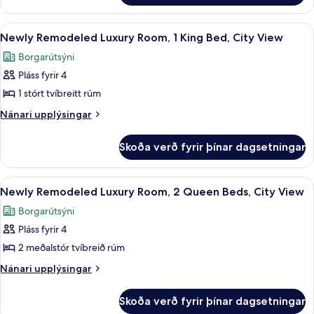
Room,
Remodeled
2
Luxury
Skoða
Rúmföt úr egypskri bómull, rúmföt a
5
Room,
Queen
Newly Remodeled Luxury Room, 1 King Bed, City View
allar
2
Beds
Borgarútsýni
Queen
myndir
Beds
Pláss fyrir 4
fyrir
Newly
1 stórt tvíbreitt rúm
Remodeled
Nánari
Nánari upplýsingar
Luxury
upplýsingar
fyrir
Room,
Skoða verð fyrir þínar dagsetningar
Newly
1
Remodeled
King
Luxury
Skoða
Rúmföt úr egypskri bómull, rúmföt a
6
Bed,
Room,
Newly Remodeled Luxury Room, 2 Queen Beds, City View
allar
1
City
Borgarútsýni
King
myndir
View
Bed,
Pláss fyrir 4
fyrir
City
Newly
2 meðalstór tvíbreið rúm
View
Remodeled
Nánari
Nánari upplýsingar
Luxury
upplýsingar
fyrir
Room,
Skoða verð fyrir þínar dagsetningar
Newly
2