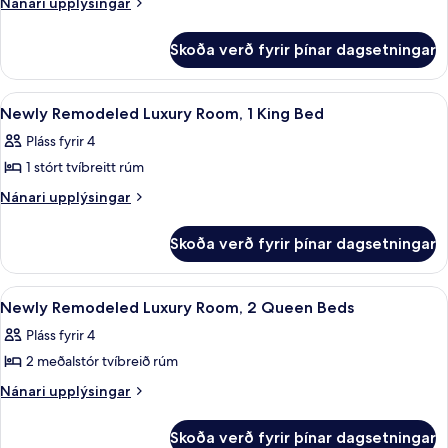
Executive-
Nánari
Nánari upplýsingar
Club
upplýsingar
herbergi
Lounge)
fyrir
-
Skoða verð fyrir þínar dagsetningar
Executive-
1
herbergi
stórt
-
Skoða
Rúmföt úr egypskri bómull, rúmföt a
5
1
tvíbreitt
Newly Remodeled Luxury Room, 1 King Bed
allar
stórt
rúm
Pláss fyrir 4
tvíbreitt
myndir
rúm
1 stórt tvíbreitt rúm
fyrir
Newly
Nánari
Nánari upplýsingar
upplýsingar
Remodeled
fyrir
Luxury
Skoða verð fyrir þínar dagsetningar
Newly
Room,
Remodeled
1
Luxury
Skoða
Rúmföt úr egypskri bómull, rúmföt a
6
Room,
King
Newly Remodeled Luxury Room, 2 Queen Beds
allar
1
Bed
Pláss fyrir 4
King
myndir
Bed
2 meðalstór tvíbreið rúm
fyrir
Newly
Nánari
Nánari upplýsingar
upplýsingar
Remodeled
fyrir
Luxury
Skoða verð fyrir þínar dagsetningar
Newly