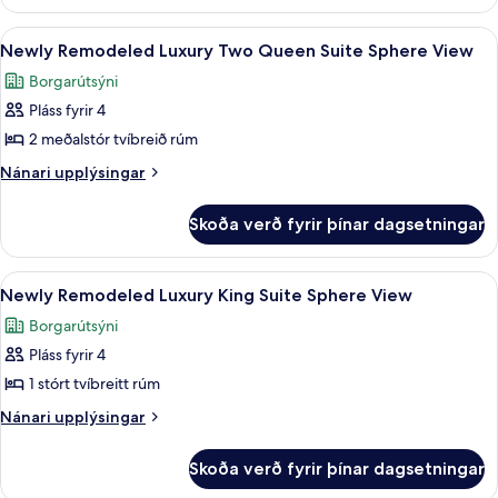
Remodeled
Queen
Luxury
Skoða
Newly Remodeled Luxury Two Queen Su
6
Beds,
Room,
Newly Remodeled Luxury Two Queen Suite Sphere View
allar
2
City
Borgarútsýni
Queen
myndir
View
Beds,
Pláss fyrir 4
fyrir
City
Newly
2 meðalstór tvíbreið rúm
View
Remodeled
Nánari
Nánari upplýsingar
Luxury
upplýsingar
fyrir
Two
Skoða verð fyrir þínar dagsetningar
Newly
Queen
Remodeled
Suite
Luxury
Skoða
Newly Remodeled Luxury King Suite S
5
Sphere
Two
Newly Remodeled Luxury King Suite Sphere View
allar
Queen
View
Borgarútsýni
Suite
myndir
Sphere
Pláss fyrir 4
fyrir
View
Newly
1 stórt tvíbreitt rúm
Remodeled
Nánari
Nánari upplýsingar
Luxury
upplýsingar
fyrir
King
Skoða verð fyrir þínar dagsetningar
Newly
Suite
Remodeled