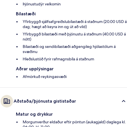
Þjónustudýr velkomin
Bílastæði
Yfirbyggð sjálfsafgreiðslubílastæði á staðnum (20.00 USD á
dag; hægt að keyra inn og út að vild)
Yfirbyggð bílastæði með þjónustu á staðnum (40.00 USD á
nótt)
Bílastæði og sendibílastæði aðgengileg hjólastólum á
svæðinu
Hleðslustöð fyrir rafmagnsbíla á staðnum
Aðrar upplýsingar
Afmörkuð reykingasvæði
Aðstaða/þjónusta gististaðar
Matur og drykkur
Morgunverður eldaður eftir pöntun (aukagjald) daglega kl.
06:00–kl. 11:00