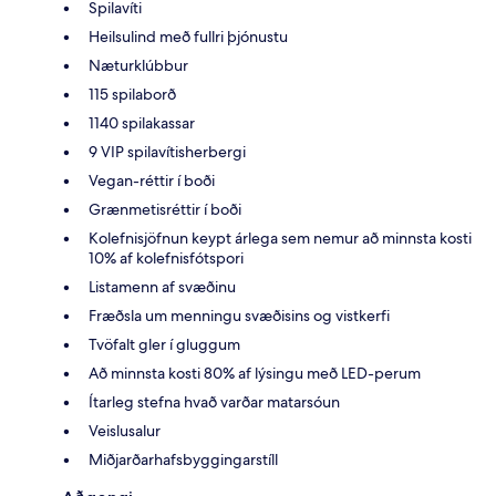
Spilavíti
Heilsulind með fullri þjónustu
Næturklúbbur
115 spilaborð
1140 spilakassar
9 VIP spilavítisherbergi
Vegan-réttir í boði
Grænmetisréttir í boði
Kolefnisjöfnun keypt árlega sem nemur að minnsta kosti
10% af kolefnisfótspori
Listamenn af svæðinu
Fræðsla um menningu svæðisins og vistkerfi
Tvöfalt gler í gluggum
Að minnsta kosti 80% af lýsingu með LED-perum
Ítarleg stefna hvað varðar matarsóun
Veislusalur
Miðjarðarhafsbyggingarstíll