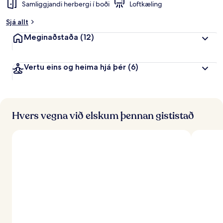
Samliggjandi herbergi í boði
Loftkæling
Sjá allt
Meginaðstaða
(12)
Vertu eins og heima hjá þér
(6)
Hvers vegna við elskum þennan gististað