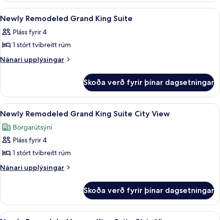
Sphere
Luxury
Skoða
Rúmföt úr egypskri bómull, rúmföt a
6
View
King
Newly Remodeled Grand King Suite
allar
Suite
Pláss fyrir 4
Sphere
myndir
View
1 stórt tvíbreitt rúm
fyrir
Newly
Nánari
Nánari upplýsingar
upplýsingar
Remodeled
fyrir
Grand
Skoða verð fyrir þínar dagsetningar
Newly
King
Remodeled
Suite
Grand
Skoða
Rúmföt úr egypskri bómull, rúmföt a
7
King
Newly Remodeled Grand King Suite City View
allar
Suite
Borgarútsýni
myndir
Pláss fyrir 4
fyrir
Newly
1 stórt tvíbreitt rúm
Remodeled
Nánari
Nánari upplýsingar
Grand
upplýsingar
fyrir
King
Skoða verð fyrir þínar dagsetningar
Newly
Suite
Remodeled
City
Grand
Skoða
Rúmföt úr egypskri bómull, rúmföt a
5
King