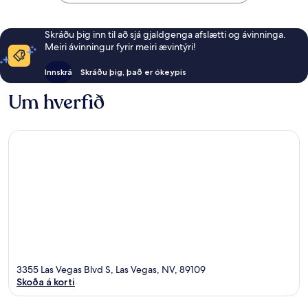
Skráðu þig inn til að sjá gjaldgenga afslætti og ávinninga.
Meiri ávinningur fyrir meiri ævintýri!
Innskrá
Skráðu þig, það er ókeypis
Um hverfið
3355 Las Vegas Blvd S, Las Vegas, NV, 89109
Skoða á korti