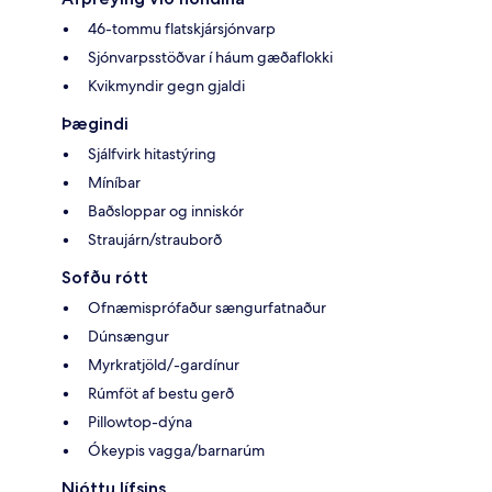
46-tommu flatskjársjónvarp
Sjónvarpsstöðvar í háum gæðaflokki
Kvikmyndir gegn gjaldi
Þægindi
Sjálfvirk hitastýring
Míníbar
Baðsloppar og inniskór
Straujárn/strauborð
Sofðu rótt
Ofnæmisprófaður sængurfatnaður
Dúnsængur
Myrkratjöld/-gardínur
Rúmföt af bestu gerð
Pillowtop-dýna
Ókeypis vagga/barnarúm
Njóttu lífsins