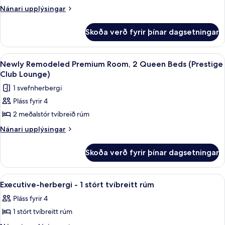
-
Nánari
Nánari upplýsingar
Club
upplýsingar
Lounge)
2
fyrir
meðalstór
Skoða verð fyrir þínar dagsetningar
Lúxussvíta
tvíbreið
-
2
rúm
Skoða
Executive-stofa
8
meðalstór
Newly Remodeled Premium Room, 2 Queen Beds (Prestige
(Newly
allar
tvíbreið
Club Lounge)
Remodeled,
rúm
myndir
1 svefnherbergi
Prestige
(Newly
fyrir
Remodeled,
Club
Pláss fyrir 4
Newly
Prestige
Lounge)
2 meðalstór tvíbreið rúm
Remodeled
Club
Lounge)
Premium
Nánari
Nánari upplýsingar
upplýsingar
Room,
fyrir
2
Skoða verð fyrir þínar dagsetningar
Newly
Queen
Remodeled
Beds
Premium
Skoða
Executive-herbergi - 1 stórt tvíbreit
6
Room,
(Prestige
Executive-herbergi - 1 stórt tvíbreitt rúm
allar
2
Club
Pláss fyrir 4
Queen
myndir
Lounge)
Beds
1 stórt tvíbreitt rúm
fyrir
(Prestige