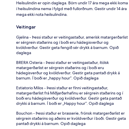
Heilsulindin er opin daglega. Börn undir 17 ára mega ekki koma
í heilsulindina nema í fylgd með fullorðnum. Gestir undir 14 ára
mega ekki nota heilsulindina.
Veitingar
Gjelina - Þessi staður er veitingastaður, amerísk matargerðarlist
er sérgrein staðarins og í boði eru hádegisverður og
kvöldverður. Gestir geta fengið sér drykk á barnum. Opið
daglega
BRERA Osteria - Þessi staður er veitingastaður, ítölsk
matargerðarlist er sérgrein staðarins og í boði eru
hádegisverður og kvöldverður. Gestir geta pantað drykk á
barnum. Í boði er „happy hour“. Opið daglega
Estiatorio Milos - Þessi staður er fínni veitingastaður,
matargerðarlist frá Miðjarðarhafinu er sérgrein staðarins og í
boði eru hádegisverður og kvöldverður. Gestir geta pantað
drykki á barnum. Í boði er „Happy hour“. Opið daglega
Bouchon - Þessi staður er brasserie, frönsk matargerðarlist er
sérgrein staðarins og aðeins er kvöldverður í boði. Gestir geta
pantað drykki á barnum. Opið daglega