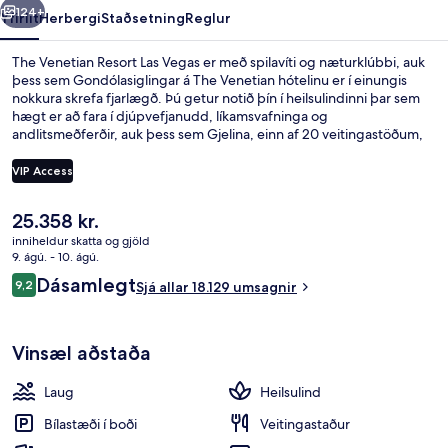
124+
Yfirlit
Herbergi
Staðsetning
Reglur
The Venetian Resort Las Vegas er með spilavíti og næturklúbbi, auk
þess sem Gondólasiglingar á The Venetian hótelinu er í einungis
nokkura skrefa fjarlægð. Þú getur notið þín í heilsulindinni þar sem
hægt er að fara í djúpvefjanudd, líkamsvafninga og
andlitsmeðferðir, auk þess sem Gjelina, einn af 20 veitingastöðum,
býður upp á hádegisverð og kvöldverð, en amerísk matargerðarlist
er sérhæfing staðarins. Meðal annarra þæginda á þessu orlofssvæði
VIP Access
fyrir vandláta eru 4 útilaugar, bar við sundlaugarbakkann og
líkamsrækt sem er opin allan sólarhringinn. Meðal þess sem
Núverandi
25.358 kr.
ferðamenn sem hafa heimsótt staðinn eru sérstaklega ánægðir með
Rúmföt úr egypskri bómull, rúmföt a
verð
eru sundlaugin og þægileg rúm. Það er ekki langt að fara til að
inniheldur skatta og gjöld
er
9. ágú. - 10. ágú.
komast í almenningssamgöngur: Harrah’s & The LINQ stöðin er í 8
25.358 kr.
mínútna göngufjarlægð og Flamingo - Caesars Palace Monorail
Umsagnir
Dásamlegt
9,2
Sjá allar 18.129 umsagnir
9,2 af 10
lestarstöðin í 12 mínútna.
Vinsæl aðstaða
Laug
Heilsulind
Bílastæði í boði
Veitingastaður