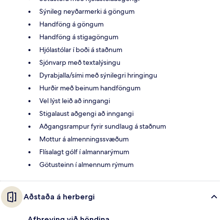
Sýnileg neyðarmerki á göngum
Handföng á göngum
Handföng á stigagöngum
Hjólastólar í boði á staðnum
Sjónvarp með textalýsingu
Dyrabjalla/sími með sýnilegri hringingu
Hurðir með beinum handföngum
Vel lýst leið að inngangi
Stigalaust aðgengi að inngangi
Aðgangsrampur fyrir sundlaug á staðnum
Mottur á almenningssvæðum
Flísalagt gólf í almannarýmum
Götusteinn í almennum rýmum
Aðstaða á herbergi
Afþreying við höndina