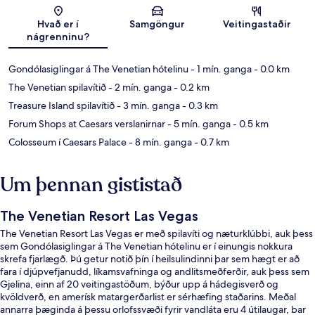
Kort
Hvað er í
Samgöngur
Veitingastaðir
nágrenninu?
Gondólasiglingar á The Venetian hótelinu
- 1 mín. ganga
- 0.0 km
The Venetian spilavítið
- 2 mín. ganga
- 0.2 km
Treasure Island spilavítið
- 3 mín. ganga
- 0.3 km
Forum Shops at Caesars verslanirnar
- 5 mín. ganga
- 0.5 km
Colosseum í Caesars Palace
- 8 mín. ganga
- 0.7 km
Um þennan gististað
The Venetian Resort Las Vegas
The Venetian Resort Las Vegas er með spilavíti og næturklúbbi, auk þess
sem Gondólasiglingar á The Venetian hótelinu er í einungis nokkura
skrefa fjarlægð. Þú getur notið þín í heilsulindinni þar sem hægt er að
fara í djúpvefjanudd, líkamsvafninga og andlitsmeðferðir, auk þess sem
Gjelina, einn af 20 veitingastöðum, býður upp á hádegisverð og
kvöldverð, en amerísk matargerðarlist er sérhæfing staðarins. Meðal
annarra þæginda á þessu orlofssvæði fyrir vandláta eru 4 útilaugar, bar