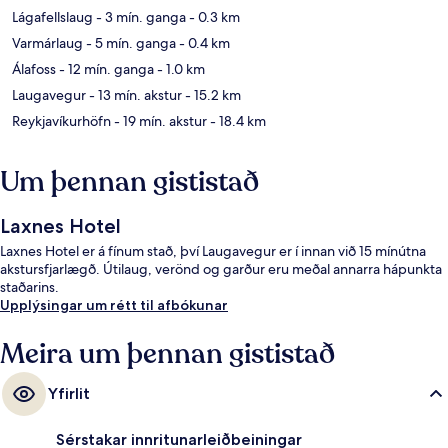
Lágafellslaug
- 3 mín. ganga
- 0.3 km
Varmárlaug
- 5 mín. ganga
- 0.4 km
Álafoss
- 12 mín. ganga
- 1.0 km
Laugavegur
- 13 mín. akstur
- 15.2 km
Reykjavíkurhöfn
- 19 mín. akstur
- 18.4 km
Um þennan gististað
Laxnes Hotel
Laxnes Hotel er á fínum stað, því Laugavegur er í innan við 15 mínútna
akstursfjarlægð. Útilaug, verönd og garður eru meðal annarra hápunkta
staðarins.
Upplýsingar um rétt til afbókunar
Meira um þennan gististað
Yfirlit
Sérstakar innritunarleiðbeiningar