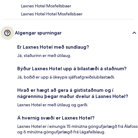
Laxnes Hotel Mosfellsbaer
Laxnes Hotel Hotel Mosfellsbaer
Algengar spurningar
Er Laxnes Hotel með sundlaug?
Já, staðurinn er með útilaug.
Býður Laxnes Hotel upp á bílastæði á staðnum?
Já, boðið er upp á ókeypis sjálfsafgreiðslubílastæði.
Hvað er hægt að gera á gististaðnum og í
nágrenninu þegar maður dvelur á Laxnes Hotel?
Laxnes Hotel er með útilaug og garði.
Á hvernig svæði er Laxnes Hotel?
Laxnes Hotel er í einungis 15 mínútna göngufjarlægð frá Álafoss
og 6 mínútna göngufjarlægð frá Lágafellslaug.