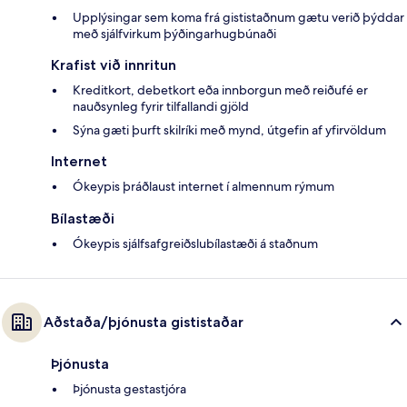
Upplýsingar sem koma frá gististaðnum gætu verið þýddar
með sjálfvirkum þýðingarhugbúnaði
Krafist við innritun
Kreditkort, debetkort eða innborgun með reiðufé er
nauðsynleg fyrir tilfallandi gjöld
Sýna gæti þurft skilríki með mynd, útgefin af yfirvöldum
Internet
Ókeypis þráðlaust internet í almennum rýmum
Bílastæði
Ókeypis sjálfsafgreiðslubílastæði á staðnum
Aðstaða/þjónusta gististaðar
Þjónusta
Þjónusta gestastjóra