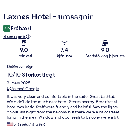
Laxnes Hotel - umsagnir
Umsagnir
Frábært
8,6
4 umsagnir
9,0
7,4
9,0
Hreinlæti
Þjónusta
Starfsfólk og þjónusta
Umsagnir
Staðfest umsögn
10/10 Stórkostlegt
2. mars 2025
Þýða með Google
It was very clean and comfortable in the suite. Great bathtub!
We didn’t do too much near hotel. Stores nearby. Breakfast at
hotel was basic. Staff were friendly and helpful. Saw the lights
on our last night from the balcony but there were a lot of street
lights in the area. Window and door seals to balcony were a bit
drafty and loud. No real complaints there.
jo, 3 nætur/nátta ferð