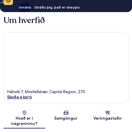
Innskrá
Skráðu þig, það er ókeypis
Um hverfið
Háholti 7, Mosfellsbær, Capital Region, 270
Skoða á korti
Kort
Hvað er í
Samgöngur
Veitingastaðir
nágrenninu?