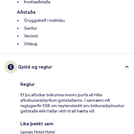
Þvottaaðstaða
Aðstaða
Öryggishólf í móttöku
Garður
Verönd
Útilaug
Gjöld og reglur
Reglur
Ef þú afbókar bókunina muntu þurfa að hlíta
afbókunarskilyrðum gististaðarins. Í samræmi við
reglugerðir ESB um neytendarétt eru bókunarþjónustur
gististaða ekki háðar rétti til að hætta við.
Líka þekkt sem
Laxnes Hotel Hotel