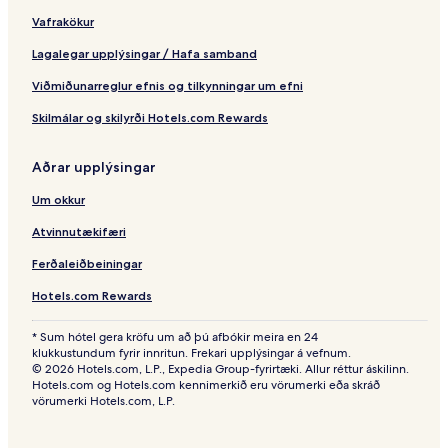
Vafrakökur
Lagalegar upplýsingar / Hafa samband
Viðmiðunarreglur efnis og tilkynningar um efni
Skilmálar og skilyrði Hotels.com Rewards
Aðrar upplýsingar
Um okkur
Atvinnutækifæri
Ferðaleiðbeiningar
Hotels.com Rewards
* Sum hótel gera kröfu um að þú afbókir meira en 24
klukkustundum fyrir innritun. Frekari upplýsingar á vefnum.
© 2026 Hotels.com, L.P., Expedia Group-fyrirtæki. Allur réttur áskilinn.
Hotels.com og Hotels.com kennimerkið eru vörumerki eða skráð
vörumerki Hotels.com, L.P.