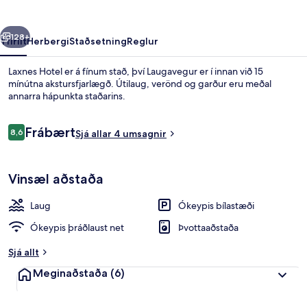
rra
Næsta
128+
Yfirlit
Herbergi
Staðsetning
Reglur
Laxnes Hotel er á fínum stað, því Laugavegur er í innan við 15
mínútna akstursfjarlægð. Útilaug, verönd og garður eru meðal
annarra hápunkta staðarins.
Umsagnir
Frábært
8,6
Sjá allar 4 umsagnir
8,6 af 10
Vinsæl aðstaða
Lóð gististaðar
Laug
Ókeypis bílastæði
Ókeypis þráðlaust net
Þvottaaðstaða
Sjá allt
Meginaðstaða
(6)