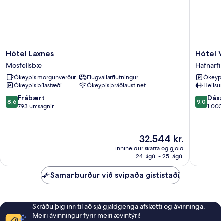
Hótel
Hótel
Hótel Laxnes
Hótel V
Laxnes
Vellir
Mosfellsbæ
Hafnarfi
Mosfellsbæ
Hafnarfi
Ókeypis morgunverður
Flugvallarflutningur
Ókeypi
Ókeypis bílastæði
Ókeypis þráðlaust net
Heilsu
8.6
9.0
Frábært
Dás
8,6
9,0
af
af
793 umsagnir
1.00
10,
10,
Frábært,
Dásamle
793
1.003
Verðið
32.544 kr.
umsagnir
umsagni
er
inniheldur skatta og gjöld
32.544 kr.
24. ágú. - 25. ágú.
Samanburður við svipaða gististaði
Skráðu þig inn til að sjá gjaldgenga afslætti og ávinninga.
Meiri ávinningur fyrir meiri ævintýri!