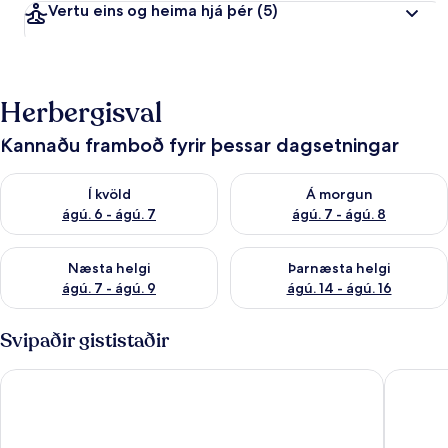
Vertu eins og heima hjá þér
(5)
Herbergisval
Kannaðu framboð fyrir þessar dagsetningar
Athuga framboð í kvöld ágú. 6 - ágú. 7
Athuga framboð á morgun ágú.
Í kvöld
Á morgun
ágú. 6 - ágú. 7
ágú. 7 - ágú. 8
Athuga framboð næstu helgi ágú. 7 - ágú. 9
Athuga framboð þarnæstu helgi
Næsta helgi
Þarnæsta helgi
ágú. 7 - ágú. 9
ágú. 14 - ágú. 16
Svipaðir gististaðir
Hótel Laxnes
Hótel Vel