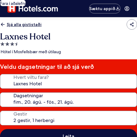
Fara í aðalefni
Sæktu appið
Sjá alla gististaði
Laxnes Hotel
3.5
stjörnu
Hótel í Mosfellsbær með útilaug
gististaður
Veldu dagsetningar til að sjá verð
Hvert viltu fara?
Dagsetningar
Gestir
Leita