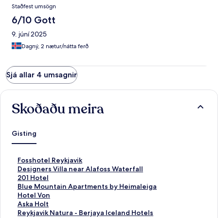
Staðfest umsögn
6/10 Gott
9. júní 2025
Dagný, 2 nætur/nátta ferð
Sjá allar 4 umsagnir
Skoðaðu meira
Gisting
H
Fosshotel Reykjavik
l
H
Designers Villa near Alafoss Waterfall
e
l
H
201 Hotel
k
e
l
H
Blue Mountain Apartments by Heimaleiga
k
k
e
l
H
Hotel Von
u
k
k
e
l
H
Aska Holt
r
u
k
k
e
l
H
Reykjavik Natura - Berjaya Iceland Hotels