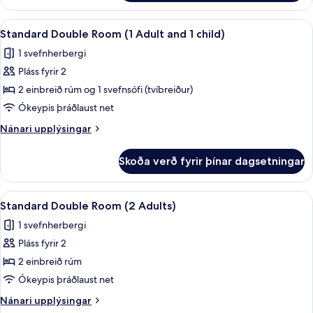
Double
Room
Skoða
Öryggishólf í herbergi, skrifborð, str
6
(3
Standard Double Room (1 Adult and 1 child)
allar
Adults)
1 svefnherbergi
myndir
Pláss fyrir 2
fyrir
Standard
2 einbreið rúm og 1 svefnsófi (tvíbreiður)
Double
Ókeypis þráðlaust net
Room
Nánari
Nánari upplýsingar
(1
upplýsingar
Adult
fyrir
Skoða verð fyrir þínar dagsetningar
Standard
and
Double
1
Room
Skoða
Öryggishólf í herbergi, skrifborð, str
child)
6
(1
Standard Double Room (2 Adults)
allar
Adult
1 svefnherbergi
and
myndir
1
Pláss fyrir 2
fyrir
child)
Standard
2 einbreið rúm
Double
Ókeypis þráðlaust net
Room
Nánari
Nánari upplýsingar
(2
upplýsingar