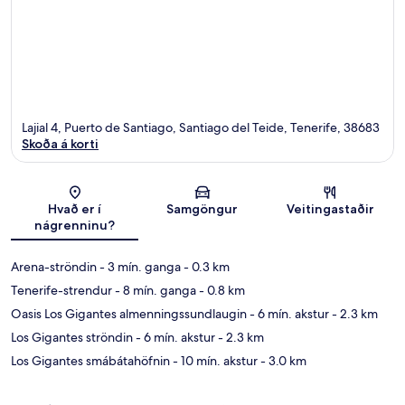
Lajial 4, Puerto de Santiago, Santiago del Teide, Tenerife, 38683
Skoða á korti
Kort
Hvað er í
Samgöngur
Veitingastaðir
nágrenninu?
Arena-ströndin
- 3 mín. ganga
- 0.3 km
Tenerife-strendur
- 8 mín. ganga
- 0.8 km
Oasis Los Gigantes almenningssundlaugin
- 6 mín. akstur
- 2.3 km
Los Gigantes ströndin
- 6 mín. akstur
- 2.3 km
Los Gigantes smábátahöfnin
- 10 mín. akstur
- 3.0 km