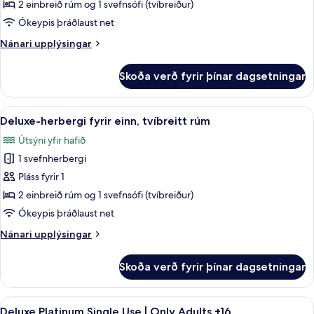
Room
2 einbreið rúm og 1 svefnsófi (tvíbreiður)
(2
Ókeypis þráðlaust net
Adults
Nánari
Nánari upplýsingar
and
upplýsingar
1
fyrir
Skoða verð fyrir þínar dagsetningar
child)
Superior
Double
Room
Skoða
Öryggishólf í herbergi, skrifborð, str
6
(2
Deluxe-herbergi fyrir einn, tvíbreitt rúm
allar
Adults
Útsýni yfir hafið
and
myndir
1
1 svefnherbergi
fyrir
child)
Deluxe-
Pláss fyrir 1
herbergi
2 einbreið rúm og 1 svefnsófi (tvíbreiður)
fyrir
Ókeypis þráðlaust net
einn,
Nánari
Nánari upplýsingar
tvíbreitt
upplýsingar
rúm
fyrir
Skoða verð fyrir þínar dagsetningar
Deluxe-
herbergi
fyrir
Skoða
Öryggishólf í herbergi, skrifborð, str
19
einn,
Deluxe Platinum Single Use | Only Adults +16