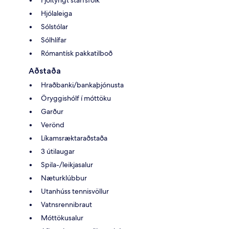
Fjöltyngt starfsfólk
Hjólaleiga
Sólstólar
Sólhlífar
Rómantísk pakkatilboð
Aðstaða
Hraðbanki/bankaþjónusta
Öryggishólf í móttöku
Garður
Verönd
Líkamsræktaraðstaða
3 útilaugar
Spila-/leikjasalur
Næturklúbbur
Utanhúss tennisvöllur
Vatnsrennibraut
Móttökusalur