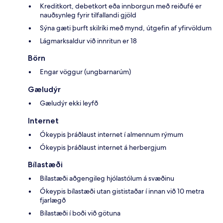
Kreditkort, debetkort eða innborgun með reiðufé er
nauðsynleg fyrir tilfallandi gjöld
Sýna gæti þurft skilríki með mynd, útgefin af yfirvöldum
Lágmarksaldur við innritun er 18
Börn
Engar vöggur (ungbarnarúm)
Gæludýr
Gæludýr ekki leyfð
Internet
Ókeypis þráðlaust internet í almennum rýmum
Ókeypis þráðlaust internet á herbergjum
Bílastæði
Bílastæði aðgengileg hjólastólum á svæðinu
Ókeypis bílastæði utan gististaðar í innan við 10 metra
fjarlægð
Bílastæði í boði við götuna