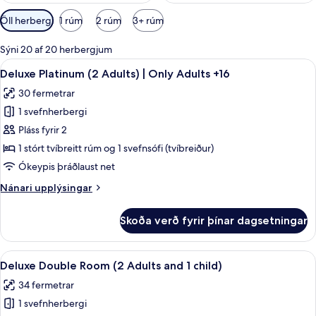
Síur
Öll herbergi
1 rúm
2 rúm
3+ rúm
í
boði
Sýni 20 af 20 herbergjum
fyrir
Skoða
Öryggishólf í herbergi, skrifborð, str
19
Deluxe Platinum (2 Adults) | Only Adults +16
herbergi
allar
30 fermetrar
myndir
1 svefnherbergi
fyrir
Deluxe
Pláss fyrir 2
Platinum
1 stórt tvíbreitt rúm og 1 svefnsófi (tvíbreiður)
(2
Ókeypis þráðlaust net
Adults)
Nánari
Nánari upplýsingar
|
upplýsingar
Only
fyrir
Skoða verð fyrir þínar dagsetningar
Deluxe
Adults
Platinum
+16
(2
Skoða
Öryggishólf í herbergi, skrifborð, str
6
Adults)
Deluxe Double Room (2 Adults and 1 child)
allar
|
34 fermetrar
Only
myndir
Adults
1 svefnherbergi
fyrir
+16