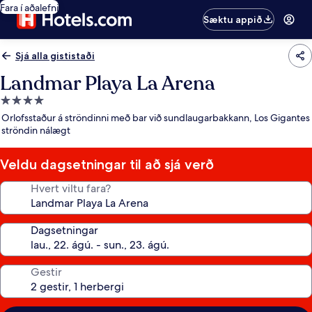
Fara í aðalefni
Sæktu appið
Sjá alla gististaði
Landmar Playa La Arena
4.0
stjörnu
Orlofsstaður á ströndinni með bar við sundlaugarbakkann, Los Gigantes
gististaður
ströndin nálægt
Veldu dagsetningar til að sjá verð
Hvert viltu fara?
Dagsetningar
Gestir