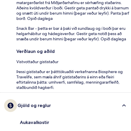
matargerðarlist frá Miðjarðarhafinu er sérhæfing staðarins.
Aðeins kvöldverður í boði. Gestir geta pantað drykki á barnum
og snætt úti undir berum himni (þegar veður leyfir). Panta þarf
borð. Opið daglega
Snack Bar - þetta er bar á þaki við sundlaug og í boði þar eru
helgarhábítur og hádegisverður. Gestir geta notið þess að
snæða undir berum himni (þegar veður leyfir). Opið daglega
Verðlaun og aðild
Vistvottaður gististaður
Þessi gististaður er þátttökuaðili verkefnanna Biosphere og
Travelife, sem mæla áhrif gististaðarins á einn eða fleiri
eftirtalinna þátta: umhverfi, samfélag, menningararfleifð,
staðbundið hagkerfi.
Gjöld og reglur
Aukavalkostir