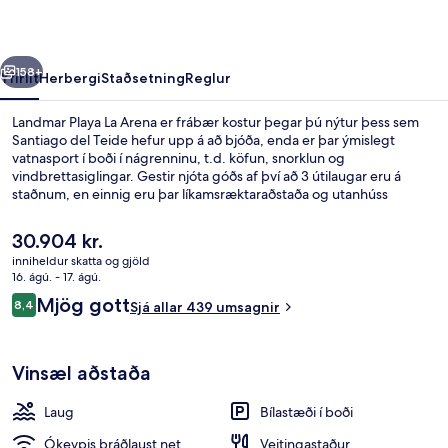
rra
Næsta
158+
Yfirlit
Herbergi
Staðsetning
Reglur
Landmar Playa La Arena er frábær kostur þegar þú nýtur þess sem
Santiago del Teide hefur upp á að bjóða, enda er þar ýmislegt
vatnasport í boði í nágrenninu, t.d. köfun, snorklun og
vindbrettasiglingar. Gestir njóta góðs af því að 3 útilaugar eru á
staðnum, en einnig eru þar líkamsræktaraðstaða og utanhúss
tennisvöllur. Svæðið skartar 2 veitingastöðum og 3
börum/setustofum þannig að næg tækifæri eru til að gera vel við sig
Núverandi
30.904 kr.
í mat og drykk. Næturklúbbur, bar við sundlaugarbakkann og
verð
inniheldur skatta og gjöld
barnasundlaug eru einnig á staðnum. Aðrir gestir hafa sérstaklega
er
16. ágú. - 17. ágú.
sagt að hjálpsamt starfsfólk sé meðal helstu kosta gististaðarins.
3 útilaugar, sólhlífar, sólstólar
30.904 kr.
Umsagnir
Mjög gott
8,4
Sjá allar 439 umsagnir
8,4 af 10
Vinsæl aðstaða
Laug
Bílastæði í boði
Ókeypis þráðlaust net
Veitingastaður