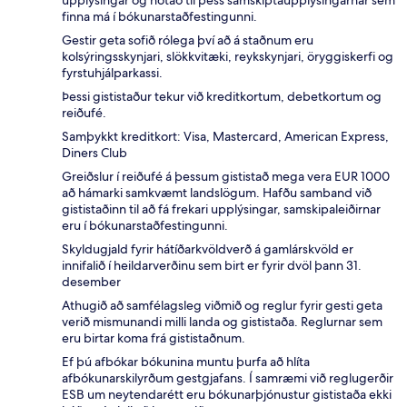
upplýsingar og notað til þess samskiptaupplýsingarnar sem
finna má í bókunarstaðfestingunni.
Gestir geta sofið rólega því að á staðnum eru
kolsýringsskynjari, slökkvitæki, reykskynjari, öryggiskerfi og
fyrstuhjálparkassi.
Þessi gististaður tekur við kreditkortum, debetkortum og
reiðufé.
Samþykkt kreditkort: Visa, Mastercard, American Express,
Diners Club
Greiðslur í reiðufé á þessum gististað mega vera EUR 1000
að hámarki samkvæmt landslögum. Hafðu samband við
gististaðinn til að fá frekari upplýsingar, samskipaleiðirnar
eru í bókunarstaðfestingunni.
Skyldugjald fyrir hátíðarkvöldverð á gamlárskvöld er
innifalið í heildarverðinu sem birt er fyrir dvöl þann 31.
desember
Athugið að samfélagsleg viðmið og reglur fyrir gesti geta
verið mismunandi milli landa og gististaða. Reglurnar sem
eru birtar koma frá gististaðnum.
Ef þú afbókar bókunina muntu þurfa að hlíta
afbókunarskilyrðum gestgjafans. Í samræmi við reglugerðir
ESB um neytendarétt eru bókunarþjónustur gististaða ekki