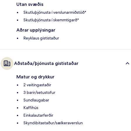
Utan svæðis
Skutluþjónusta í verslunarmiðstöð*
Skutluþjónusta í skemmtigarð*
Aðrar upplýsingar
Reyklaus gististaður
Aðstaða/þjónusta gististaðar
Matur og drykkur
2 veitingastaðir
3 barir/setustofur
Sundlaugabar
Kaffihús
Einkalautarferðir
Skyndibitastaður/sælkeraverslun