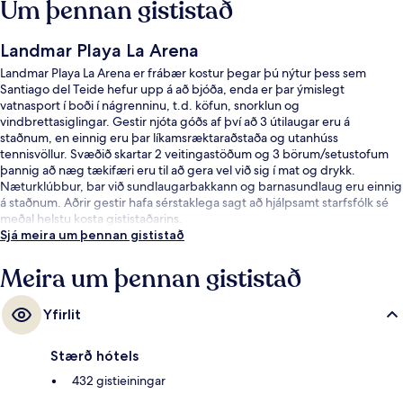
Um þennan gististað
Landmar Playa La Arena
Landmar Playa La Arena er frábær kostur þegar þú nýtur þess sem
Santiago del Teide hefur upp á að bjóða, enda er þar ýmislegt
vatnasport í boði í nágrenninu, t.d. köfun, snorklun og
vindbrettasiglingar. Gestir njóta góðs af því að 3 útilaugar eru á
staðnum, en einnig eru þar líkamsræktaraðstaða og utanhúss
tennisvöllur. Svæðið skartar 2 veitingastöðum og 3 börum/setustofum
þannig að næg tækifæri eru til að gera vel við sig í mat og drykk.
Næturklúbbur, bar við sundlaugarbakkann og barnasundlaug eru einnig
á staðnum. Aðrir gestir hafa sérstaklega sagt að hjálpsamt starfsfólk sé
meðal helstu kosta gististaðarins.
Sjá meira um þennan gististað
Meira um þennan gististað
Yfirlit
Stærð hótels
432 gistieiningar