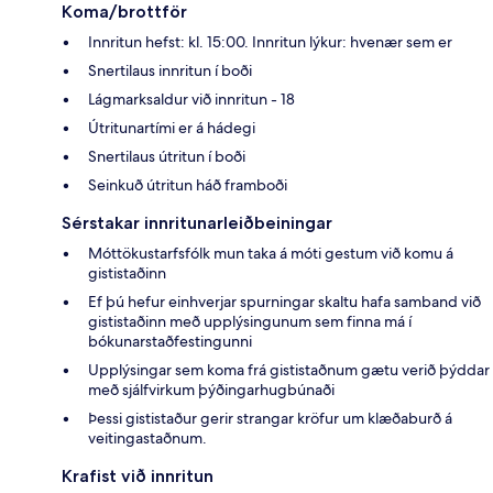
Koma/brottför
Innritun hefst: kl. 15:00. Innritun lýkur: hvenær sem er
Snertilaus innritun í boði
Lágmarksaldur við innritun - 18
Útritunartími er á hádegi
Snertilaus útritun í boði
Seinkuð útritun háð framboði
Sérstakar innritunarleiðbeiningar
Móttökustarfsfólk mun taka á móti gestum við komu á
gististaðinn
Ef þú hefur einhverjar spurningar skaltu hafa samband við
gististaðinn með upplýsingunum sem finna má í
bókunarstaðfestingunni
Upplýsingar sem koma frá gististaðnum gætu verið þýddar
með sjálfvirkum þýðingarhugbúnaði
Þessi gististaður gerir strangar kröfur um klæðaburð á
veitingastaðnum.
Krafist við innritun