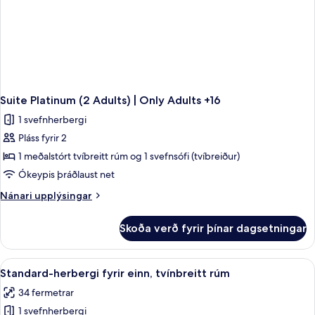
Suite Platinum (2 Adults) | Only Adults +16
1 svefnherbergi
Pláss fyrir 2
1 meðalstórt tvíbreitt rúm og 1 svefnsófi (tvíbreiður)
Ókeypis þráðlaust net
Nánari
Nánari upplýsingar
upplýsingar
fyrir
Skoða verð fyrir þínar dagsetningar
Suite
Platinum
(2
Skoða
Öryggishólf í herbergi, skrifborð, str
6
Adults)
Standard-herbergi fyrir einn, tvínbreitt rúm
allar
|
34 fermetrar
Only
myndir
Adults
1 svefnherbergi
fyrir