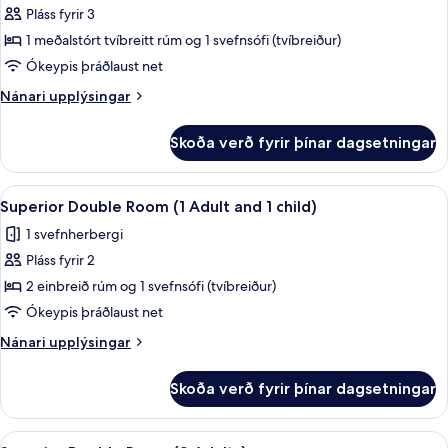
1
Pláss fyrir 3
fyrir
child)
Suite
1 meðalstórt tvíbreitt rúm og 1 svefnsófi (tvíbreiður)
Platinum
Ókeypis þráðlaust net
|
Nánari
Nánari upplýsingar
Only
upplýsingar
Adults
fyrir
Skoða verð fyrir þínar dagsetningar
Suite
+16
Platinum
|
Skoða
Öryggishólf í herbergi, skrifborð, str
6
Only
Superior Double Room (1 Adult and 1 child)
allar
Adults
1 svefnherbergi
+16
myndir
Pláss fyrir 2
fyrir
Superior
2 einbreið rúm og 1 svefnsófi (tvíbreiður)
Double
Ókeypis þráðlaust net
Room
Nánari
Nánari upplýsingar
(1
upplýsingar
Adult
fyrir
Skoða verð fyrir þínar dagsetningar
Superior
and
Double
1
Room
Skoða
Öryggishólf í herbergi, skrifborð, str