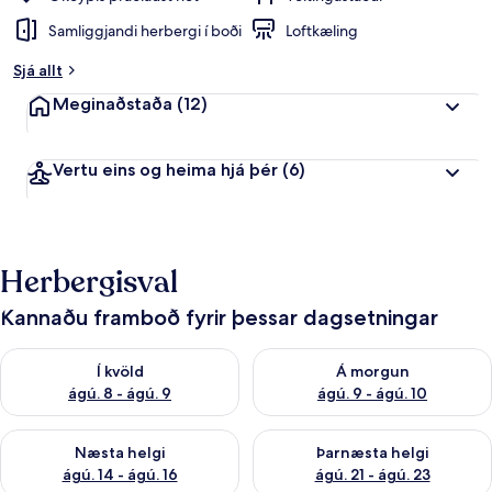
Samliggjandi herbergi í boði
Loftkæling
Sjá allt
Meginaðstaða
(12)
Vertu eins og heima hjá þér
(6)
Herbergisval
Kannaðu framboð fyrir þessar dagsetningar
Athuga framboð í kvöld ágú. 8 - ágú. 9
Athuga framboð á morgun ágú.
Í kvöld
Á morgun
ágú. 8 - ágú. 9
ágú. 9 - ágú. 10
Athuga framboð næstu helgi ágú. 14 - ágú. 16
Athuga framboð þarnæstu helg
Næsta helgi
Þarnæsta helgi
ágú. 14 - ágú. 16
ágú. 21 - ágú. 23