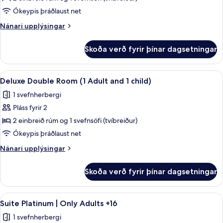
Double
Ókeypis þráðlaust net
Room
Nánari
Nánari upplýsingar
(3
upplýsingar
Adults)
fyrir
Skoða verð fyrir þínar dagsetningar
Deluxe
Double
Room
Skoða
Öryggishólf í herbergi, skrifborð, str
6
(3
Deluxe Double Room (1 Adult and 1 child)
allar
Adults)
1 svefnherbergi
myndir
Pláss fyrir 2
fyrir
Deluxe
2 einbreið rúm og 1 svefnsófi (tvíbreiður)
Double
Ókeypis þráðlaust net
Room
Nánari
Nánari upplýsingar
(1
upplýsingar
Adult
fyrir
Skoða verð fyrir þínar dagsetningar
Deluxe
and
Double
1
Room
Skoða
Öryggishólf í herbergi, skrifborð, str
child)
19
(1
Suite Platinum | Only Adults +16
allar
Adult
1 svefnherbergi
and
myndir