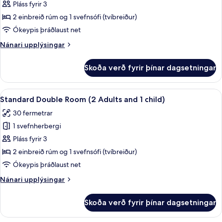
Deluxe
Pláss fyrir 3
Double
2 einbreið rúm og 1 svefnsófi (tvíbreiður)
Room
Ókeypis þráðlaust net
(2
Nánari
Nánari upplýsingar
Adults
upplýsingar
and
fyrir
Skoða verð fyrir þínar dagsetningar
Deluxe
1
Double
child)
Room
Skoða
Öryggishólf í herbergi, skrifborð, str
6
(2
Standard Double Room (2 Adults and 1 child)
allar
Adults
30 fermetrar
and
myndir
1
1 svefnherbergi
fyrir
child)
Standard
Pláss fyrir 3
Double
2 einbreið rúm og 1 svefnsófi (tvíbreiður)
Room
Ókeypis þráðlaust net
(2
Nánari
Nánari upplýsingar
Adults
upplýsingar
and
fyrir
Skoða verð fyrir þínar dagsetningar
Standard
1
Double
child)