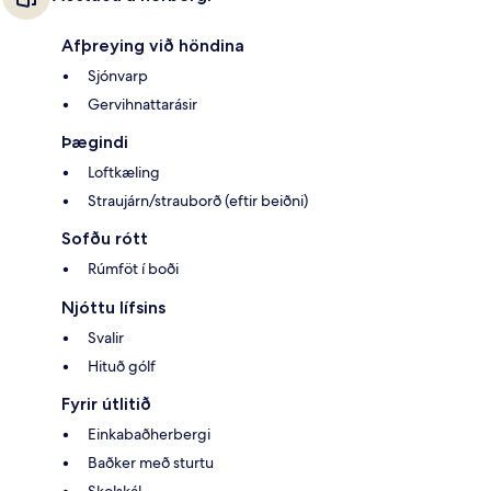
Afþreying við höndina
Sjónvarp
Gervihnattarásir
Þægindi
Loftkæling
Straujárn/strauborð (eftir beiðni)
Sofðu rótt
Rúmföt í boði
Njóttu lífsins
Svalir
Hituð gólf
Fyrir útlitið
Einkabaðherbergi
Baðker með sturtu