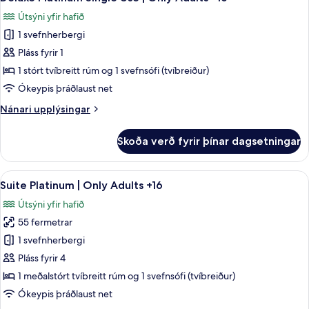
allar
tvíbreitt
Útsýni yfir hafið
rúm
myndir
1 svefnherbergi
fyrir
Deluxe
Pláss fyrir 1
Platinum
1 stórt tvíbreitt rúm og 1 svefnsófi (tvíbreiður)
Single
Ókeypis þráðlaust net
Use
Nánari
Nánari upplýsingar
|
upplýsingar
Only
fyrir
Skoða verð fyrir þínar dagsetningar
Deluxe
Adults
Platinum
+16
Single
Skoða
Öryggishólf í herbergi, skrifborð, str
11
Use
Suite Platinum | Only Adults +16
allar
|
Útsýni yfir hafið
Only
myndir
Adults
55 fermetrar
fyrir
+16
Suite
1 svefnherbergi
Platinum
Pláss fyrir 4
|
1 meðalstórt tvíbreitt rúm og 1 svefnsófi (tvíbreiður)
Only
Ókeypis þráðlaust net
Adults