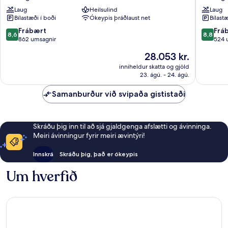
-
los
Laug
Heilsulind
Laug
Adults
Gigante
Bílastæði í boði
Ókeypis þráðlaust net
Bílastæ
Only
Family
Santiago
Resort
8.6
8.8
Frábært
Frá
8,6
8,8
del
Santiag
af
af
862 umsagnir
524 
Teide
del
10,
10,
Verðið
28.053 kr.
Teide
Frábært,
Frábært
er
862
524
inniheldur skatta og gjöld
28.053 kr.
23. ágú. - 24. ágú.
umsagnir
umsagni
Samanburður við svipaða gististaði
Skráðu þig inn til að sjá gjaldgenga afslætti og ávinninga.
Meiri ávinningur fyrir meiri ævintýri!
Innskrá
Skráðu þig, það er ókeypis
Um hverfið