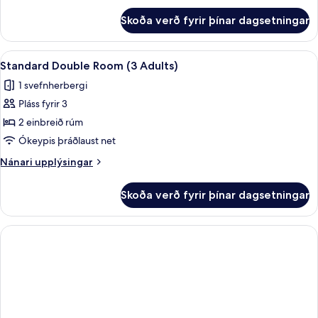
Adults)
fyrir
Skoða verð fyrir þínar dagsetningar
Standard
Double
Room
Skoða
Öryggishólf í herbergi, skrifborð, str
6
(2
Standard Double Room (3 Adults)
allar
Adults)
1 svefnherbergi
myndir
Pláss fyrir 3
fyrir
Standard
2 einbreið rúm
Double
Ókeypis þráðlaust net
Room
Nánari
Nánari upplýsingar
(3
upplýsingar
Adults)
fyrir
Skoða verð fyrir þínar dagsetningar
Standard
Double
Room
(3
Adults)