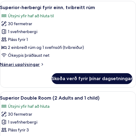
Room
Skoða
Öryggishólf í herbergi, skrifborð, str
6
(2
Superior-herbergi fyrir einn, tvíbreitt rúm
allar
Adults
Útsýni yfir haf að hluta til
and
myndir
1
30 fermetrar
fyrir
child)
Superior-
1 svefnherbergi
herbergi
Pláss fyrir 1
fyrir
2 einbreið rúm og 1 svefnsófi (tvíbreiður)
einn,
Ókeypis þráðlaust net
tvíbreitt
Nánari
Nánari upplýsingar
rúm
upplýsingar
fyrir
Skoða verð fyrir þínar dagsetningar
Superior-
herbergi
fyrir
Skoða
Öryggishólf í herbergi, skrifborð, str
6
einn,
Superior Double Room (2 Adults and 1 child)
allar
tvíbreitt
Útsýni yfir haf að hluta
rúm
myndir
30 fermetrar
fyrir
Superior
1 svefnherbergi
Double
Pláss fyrir 3