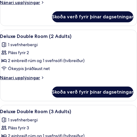
Nánari
Nánari upplýsingar
+16
upplýsingar
fyrir
Skoða verð fyrir þínar dagsetningar
Suite
Platinum
|
Skoða
Öryggishólf í herbergi, skrifborð, str
6
Only
Deluxe Double Room (2 Adults)
allar
Adults
1 svefnherbergi
+16
myndir
Pláss fyrir 2
fyrir
Deluxe
2 einbreið rúm og 1 svefnsófi (tvíbreiður)
Double
Ókeypis þráðlaust net
Room
Nánari
Nánari upplýsingar
(2
upplýsingar
Adults)
fyrir
Skoða verð fyrir þínar dagsetningar
Deluxe
Double
Room
Skoða
Öryggishólf í herbergi, skrifborð, str
6
(2
Deluxe Double Room (3 Adults)
allar
Adults)
1 svefnherbergi
myndir
Pláss fyrir 3
fyrir
Deluxe
2 einbreið rúm og 1 svefnsófi (tvíbreiður)