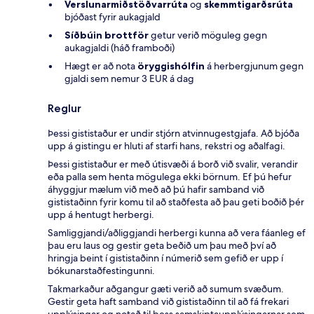
Verslunarmiðstöðvarrúta
og
skemmtigarðsrúta
bjóðast fyrir aukagjald
Síðbúin brottför
getur verið möguleg gegn
aukagjaldi (háð framboði)
Hægt er að nota
öryggishólfin
á herbergjunum gegn
gjaldi sem nemur 3 EUR á dag
Reglur
Þessi gististaður er undir stjórn atvinnugestgjafa. Að bjóða
upp á gistingu er hluti af starfi hans, rekstri og aðalfagi.
Þessi gististaður er með útisvæði á borð við svalir, verandir
eða palla sem henta mögulega ekki börnum. Ef þú hefur
áhyggjur mælum við með að þú hafir samband við
gististaðinn fyrir komu til að staðfesta að þau geti boðið þér
upp á hentugt herbergi.
Samliggjandi/aðliggjandi herbergi kunna að vera fáanleg ef
þau eru laus og gestir geta beðið um þau með því að
hringja beint í gististaðinn í númerið sem gefið er upp í
bókunarstaðfestingunni.
Takmarkaður aðgangur gæti verið að sumum svæðum.
Gestir geta haft samband við gististaðinn til að fá frekari