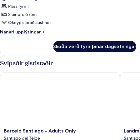
+16
Standard-
Pláss fyrir 1
herbergi
2 einbreið rúm
fyrir
Ókeypis þráðlaust net
einn,
Nánari
Nánari upplýsingar
tvínbreitt
upplýsingar
rúm
fyrir
Skoða verð fyrir þínar dagsetningar
Standard-
herbergi
fyrir
Svipaðir gististaðir
einn,
tvínbreitt
Barceló Santiago - Adults Only
Landmar 
rúm
Barceló
Landma
Barceló Santiago - Adults Only
Landma
Santiago
Costa
Santiago del Teide
Santiago