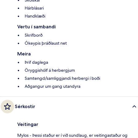
Skolskál
Hárblásari
Handklæði
Vertu í sambandi
Skrifborð
Ókeypis þráðlaust net
Meira
Þrif daglega
Öryggishólf á herbergjum
Samtengd/samliggjandi herbergi í boði
Aðgangur um gang utandyra
Sérkostir
Veitingar
Mylos - Þessi staður er í við sundlaug, er veitingastaður og