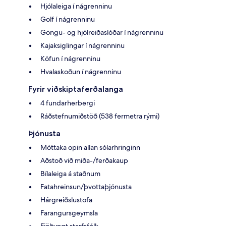
Hjólaleiga í nágrenninu
Golf í nágrenninu
Göngu- og hjólreiðaslóðar í nágrenninu
Kajaksiglingar í nágrenninu
Köfun í nágrenninu
Hvalaskoðun í nágrenninu
Fyrir viðskiptaferðalanga
4 fundarherbergi
Ráðstefnumiðstöð (538 fermetra rými)
Þjónusta
Móttaka opin allan sólarhringinn
Aðstoð við miða-/ferðakaup
Bílaleiga á staðnum
Fatahreinsun/þvottaþjónusta
Hárgreiðslustofa
Farangursgeymsla