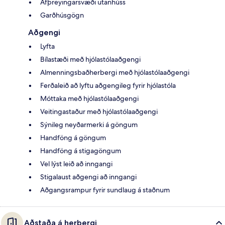
Afþreyingarsvæði utanhúss
Garðhúsgögn
Aðgengi
Lyfta
Bílastæði með hjólastólaaðgengi
Almenningsbaðherbergi með hjólastólaaðgengi
Ferðaleið að lyftu aðgengileg fyrir hjólastóla
Móttaka með hjólastólaaðgengi
Veitingastaður með hjólastólaaðgengi
Sýnileg neyðarmerki á göngum
Handföng á göngum
Handföng á stigagöngum
Vel lýst leið að inngangi
Stigalaust aðgengi að inngangi
Aðgangsrampur fyrir sundlaug á staðnum
Aðstaða á herbergi