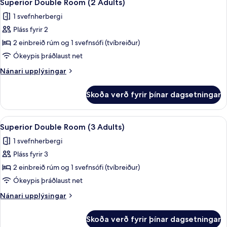
child)
6
(1
Superior Double Room (2 Adults)
allar
Adult
1 svefnherbergi
and
myndir
1
Pláss fyrir 2
fyrir
child)
Superior
2 einbreið rúm og 1 svefnsófi (tvíbreiður)
Double
Ókeypis þráðlaust net
Room
Nánari
Nánari upplýsingar
(2
upplýsingar
Adults)
fyrir
Skoða verð fyrir þínar dagsetningar
Superior
Double
Room
Skoða
Öryggishólf í herbergi, skrifborð, str
6
(2
Superior Double Room (3 Adults)
allar
Adults)
1 svefnherbergi
myndir
Pláss fyrir 3
fyrir
Superior
2 einbreið rúm og 1 svefnsófi (tvíbreiður)
Double
Ókeypis þráðlaust net
Room
Nánari
Nánari upplýsingar
(3
upplýsingar
Adults)
fyrir
Skoða verð fyrir þínar dagsetningar
Superior