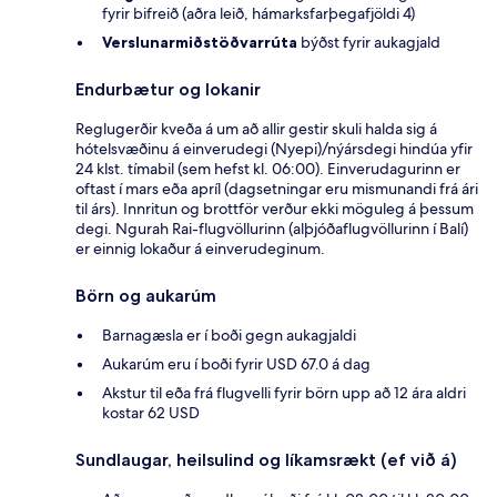
fyrir bifreið (aðra leið, hámarksfarþegafjöldi 4)
Verslunarmiðstöðvarrúta
býðst fyrir aukagjald
Endurbætur og lokanir
Reglugerðir kveða á um að allir gestir skuli halda sig á
hótelsvæðinu á einverudegi (Nyepi)/nýársdegi hindúa yfir
24 klst. tímabil (sem hefst kl. 06:00). Einverudagurinn er
oftast í mars eða apríl (dagsetningar eru mismunandi frá ári
til árs). Innritun og brottför verður ekki möguleg á þessum
degi. Ngurah Rai-flugvöllurinn (alþjóðaflugvöllurinn í Balí)
er einnig lokaður á einverudeginum.
Börn og aukarúm
Barnagæsla er í boði gegn aukagjaldi
Aukarúm eru í boði fyrir USD 67.0 á dag
Akstur til eða frá flugvelli fyrir börn upp að 12 ára aldri
kostar 62 USD
Sundlaugar, heilsulind og líkamsrækt (ef við á)