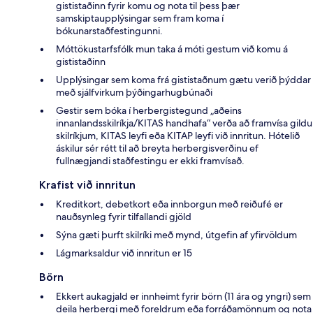
gististaðinn fyrir komu og nota til þess þær
samskiptaupplýsingar sem fram koma í
bókunarstaðfestingunni.
Móttökustarfsfólk mun taka á móti gestum við komu á
gististaðinn
Upplýsingar sem koma frá gististaðnum gætu verið þýddar
með sjálfvirkum þýðingarhugbúnaði
Gestir sem bóka í herbergistegund „aðeins
innanlandsskilríkja/KITAS handhafa“ verða að framvísa gildu
skilríkjum, KITAS leyfi eða KITAP leyfi við innritun. Hótelið
áskilur sér rétt til að breyta herbergisverðinu ef
fullnægjandi staðfestingu er ekki framvísað.
Krafist við innritun
Kreditkort, debetkort eða innborgun með reiðufé er
nauðsynleg fyrir tilfallandi gjöld
Sýna gæti þurft skilríki með mynd, útgefin af yfirvöldum
Lágmarksaldur við innritun er 15
Börn
Ekkert aukagjald er innheimt fyrir börn (11 ára og yngri) sem
deila herbergi með foreldrum eða forráðamönnum og nota