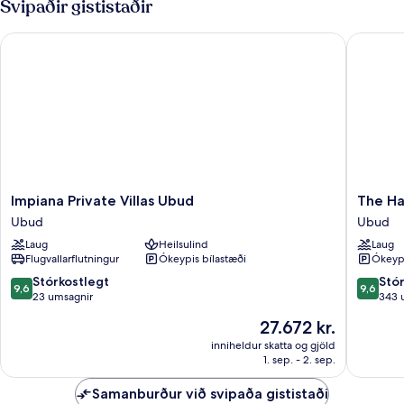
Svipaðir gististaðir
Butler
Service)
Impiana Private Villas Ubud
The Hav
Impiana
The
Impiana Private Villas Ubud
The Ha
Private
Hava
Ubud
Ubud
Villas
Ubud
Laug
Heilsulind
Laug
Ubud
A
Flugvallarflutningur
Ókeypis bílastæði
Ókeypi
Ubud
Praman
Experie
9.6
9.6
Stórkostlegt
Stó
9,6
9,6
Ubud
af
af
23 umsagnir
343 
10,
10,
Verðið
27.672 kr.
Stórkostlegt,
Stórkost
er
23
343
inniheldur skatta og gjöld
27.672 kr.
1. sep. - 2. sep.
umsagnir
umsagni
Samanburður við svipaða gististaði