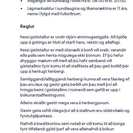
Aðgangur að sundlaug í boði frá kl. 08:00 til kl. 20:00.
Lágmarksaldur í sundlaugina og líkamsræktina er 11 ára,
nema í fylgd með fullorðnum.
Reglur
Þessi gististaður er undir stjórn atvinnugestgjafa. Að bjóða
upp á gistingu er hluti af starfi hans, rekstri og aðalfagi.
Þessi gististaður er með útisvæði á borð við svalir, verandir
eða palla sem henta mögulega ekki börnum. Ef þú hefur
áhyggjur mælum við með að þú hafir samband við
gististaðinn fyrir komu til að staðfesta að þau geti boðið þér
upp á hentugt herbergi.
Samliggjandi/aðliggjandi herbergi kunna að vera fáanleg ef
þau eru laus og gestir geta beðið um þau með því að
hringja beint í gististaðinn í númerið sem gefið er upp í
bókunarstaðfestingunni.
Aðeins skráðir gestir mega vera á herbergjunum.
Gestir geta sofið rólega því að á staðnum eru slökkvitæki og
fyrstuhjálparkassi.
Nafnið á kreditkortinu sem notað er við komu til að borga
fyrir tilfallandi gjöld þarf að vera aðalnafnið á bókun