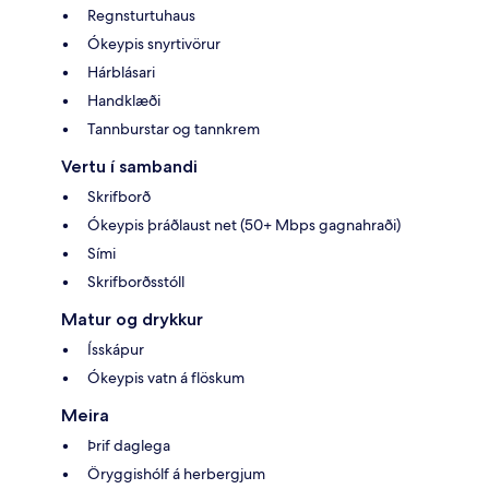
Regnsturtuhaus
Ókeypis snyrtivörur
Hárblásari
Handklæði
Tannburstar og tannkrem
Vertu í sambandi
Skrifborð
Ókeypis þráðlaust net (50+ Mbps gagnahraði)
Sími
Skrifborðsstóll
Matur og drykkur
Ísskápur
Ókeypis vatn á flöskum
Meira
Þrif daglega
Öryggishólf á herbergjum