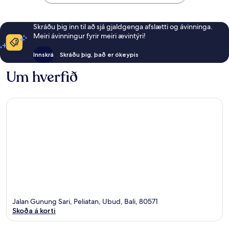
Skráðu þig inn til að sjá gjaldgenga afslætti og ávinninga.
Meiri ávinningur fyrir meiri ævintýri!
Innskrá
Skráðu þig, það er ókeypis
Um hverfið
Jalan Gunung Sari, Peliatan, Ubud, Bali, 80571
Skoða á korti