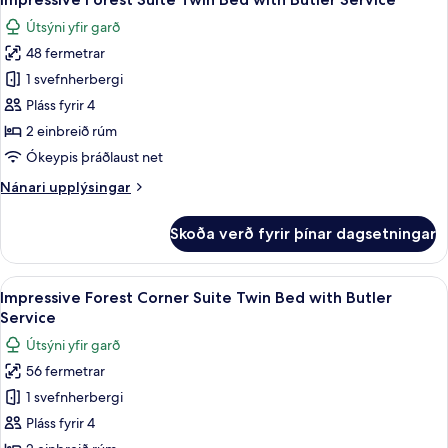
allar
with
Útsýni yfir garð
Butler)
myndir
48 fermetrar
fyrir
Impressive
1 svefnherbergi
Forest
Pláss fyrir 4
Suite
2 einbreið rúm
Twin
Ókeypis þráðlaust net
Bed
Nánari
Nánari upplýsingar
with
upplýsingar
Butler
fyrir
Skoða verð fyrir þínar dagsetningar
Service
Impressive
Forest
Suite
Skoða
Rúmföt af bestu gerð, míníbar, öryggis
5
Twin
Impressive Forest Corner Suite Twin Bed with Butler
allar
Bed
Service
with
myndir
Útsýni yfir garð
Butler
fyrir
Service
56 fermetrar
Impressive
1 svefnherbergi
Forest
Corner
Pláss fyrir 4
Suite