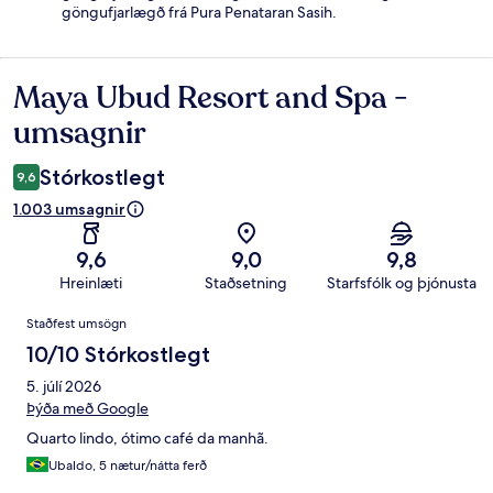
göngufjarlægð frá Pura Penataran Sasih.
Maya Ubud Resort and Spa -
Umsagnir
umsagnir
Stórkostlegt
9,6
1.003 umsagnir
9,6
9,0
9,8
Hreinlæti
Staðsetning
Starfsfólk og þjónusta
Umsagnir
Staðfest umsögn
10/10 Stórkostlegt
5. júlí 2026
Þýða með Google
Quarto lindo, ótimo café da manhã.
Ubaldo, 5 nætur/nátta ferð