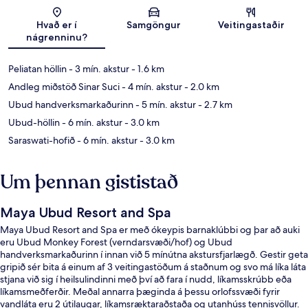
Kort
Hvað er í
Samgöngur
Veitingastaðir
nágrenninu?
Peliatan höllin
- 3 mín. akstur
- 1.6 km
Andleg miðstöð Sinar Suci
- 4 mín. akstur
- 2.0 km
Ubud handverksmarkaðurinn
- 5 mín. akstur
- 2.7 km
Ubud-höllin
- 6 mín. akstur
- 3.0 km
Saraswati-hofið
- 6 mín. akstur
- 3.0 km
Um þennan gististað
Maya Ubud Resort and Spa
Maya Ubud Resort and Spa er með ókeypis barnaklúbbi og þar að auki
eru Ubud Monkey Forest (verndarsvæði/hof) og Ubud
handverksmarkaðurinn í innan við 5 mínútna akstursfjarlægð. Gestir geta
gripið sér bita á einum af 3 veitingastöðum á staðnum og svo má líka láta
stjana við sig í heilsulindinni með því að fara í nudd, líkamsskrúbb eða
líkamsmeðferðir. Meðal annarra þæginda á þessu orlofssvæði fyrir
vandláta eru 2 útilaugar, líkamsræktaraðstaða og utanhúss tennisvöllur.