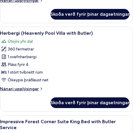
Nánari upplýsingar
King
upplýsingar
Bed
fyrir
Skoða verð fyrir þínar dagsetningar
Herbergi
with
-
Butler)
heitur
Skoða
Rúmföt af bestu gerð, míníbar, öryggis
6
pottur
Herbergi (Heavenly Pool Villa with Butler)
allar
(Heavenly
Útsýni yfir dal
Villa
myndir
King
360 fermetrar
fyrir
Bed
Herbergi
1 svefnherbergi
with
(Heavenly
Butler)
Pláss fyrir 4
Pool
1 stórt tvíbreitt rúm
Villa
Ókeypis þráðlaust net
with
Nánari
Nánari upplýsingar
Butler)
upplýsingar
fyrir
Skoða verð fyrir þínar dagsetningar
Herbergi
(Heavenly
Pool
Skoða
Rúmföt af bestu gerð, míníbar, öryggis
6
Villa
Impressive Forest Corner Suite King Bed with Butler
allar
with
Service
Butler)
myndir