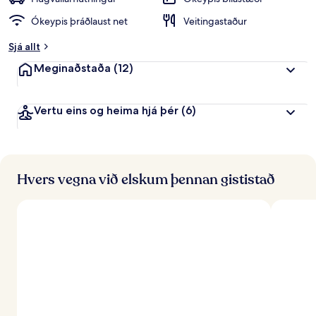
i
Ókeypis þráðlaust net
Veitingastaður
n
k
Sjá allt
u
n
Meginaðstaða
(12)
n
f
Vertu eins og heima hjá þér
(6)
r
á
f
e
r
Hvers vegna við elskum þennan gististað
ð
a
f
ó
l
k
i