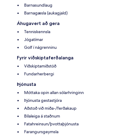
Barnasundlaug
Barnagæsla (aukagjald)
Áhugavert að gera
Tenniskennsla
Jógatímar
Golf í nágrenninu
Fyrir viðskiptaferðalanga
Viðskiptamiðstöð
Fundarherbergi
Þjónusta
Móttaka opin allan sólarhringinn
Þjónusta gestastjóra
Aðstoð við miða-/ferðakaup
Bílaleiga á staðnum
Fatahreinsun/þvottaþjónusta
Farangursgeymsla