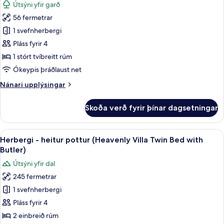
Útsýni yfir garð
fyrir
56 fermetrar
Impressive
1 svefnherbergi
Forest
Corner
Pláss fyrir 4
Suite
1 stórt tvíbreitt rúm
King
Ókeypis þráðlaust net
Bed
Nánari
Nánari upplýsingar
with
upplýsingar
Butler
fyrir
Skoða verð fyrir þínar dagsetningar
Impressive
Service
Forest
Corner
Skoða
Rúmföt af bestu gerð, míníbar, öryggis
5
Suite
Herbergi - heitur pottur (Heavenly Villa Twin Bed with
allar
King
Butler)
Bed
myndir
Útsýni yfir dal
with
fyrir
Butler
245 fermetrar
Herbergi
Service
1 svefnherbergi
-
heitur
Pláss fyrir 4
pottur
2 einbreið rúm