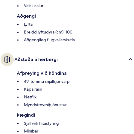
Veislusalur
Aðgengi
Lyfta
Breidd lyftudyra (cm): 100
Aðgengileg flugvallarskutla
Aðstaða á herbergi
Afþreying við höndina
49-tommu snjallsjónvarp
Kapalrásir
Netflix
Myndstreymiþjónustur
Þægindi
Sjálfvirk hitastýring
Míníbar