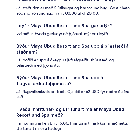
Já, staðurinn er með 2 útilaugar og barnasundlaug. Gestir hafa
aðgang að sundlaug frá kl. 08:00 til kl. 20:00.
Leyfir Maya Ubud Resort and Spa gæludýr?
Því miður, hvorki gæludýr né þjónustudýr eru leyfð.
Býður Maya Ubud Resort and Spa upp á bílastæði á
staðnum?
Já, boðið er upp á ókeypis sjálfsafgreiðslubílastæði og
bílastæði með þjónustu.
Býður Maya Ubud Resort and Spa upp á
flugvallarskutluþjónustu?
Já, flugvallarskutla er í boði. Gjaldið er 62 USD fyrir bifreið aðra
leið.
Hvaða innritunar- og útritunartíma er Maya Ubud
Resort and Spa með?
Innritunartími hefst: kl. 15:00. Innritunartíma lýkur: á miðnætti.
Útritunartími er á hádegi.