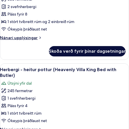
Stórt
2 svefnherbergi
einbýlishús
-
Pláss fyrir 8
2
1 stórt tvíbreitt rúm og 2 einbreið rúm
svefnherbergi
Ókeypis þráðlaust net
(Heavenly
Nánari
Nánari upplýsingar
Pool
upplýsingar
with
fyrir
Skoða verð fyrir þínar dagsetningar
Stórt
Butler
einbýlishús
Service)
-
Skoða
Rúmföt af bestu gerð, míníbar, öryggis
5
2
Herbergi - heitur pottur (Heavenly Villa King Bed with
allar
svefnherbergi
Butler)
(Heavenly
myndir
Útsýni yfir dal
Pool
fyrir
with
245 fermetrar
Herbergi
Butler
1 svefnherbergi
-
Service)
heitur
Pláss fyrir 4
pottur
1 stórt tvíbreitt rúm
(Heavenly
Ókeypis þráðlaust net
Villa
Nánari