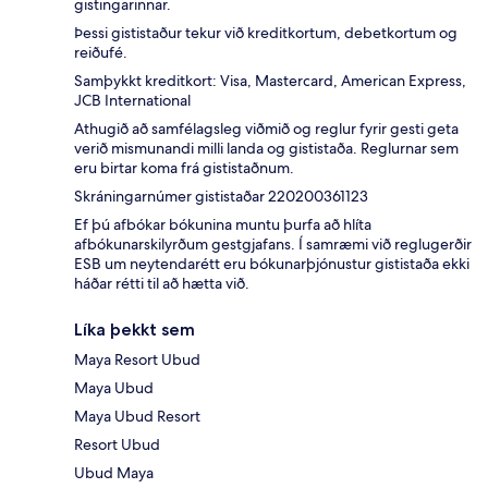
gistingarinnar.
Þessi gististaður tekur við kreditkortum, debetkortum og
reiðufé.
Samþykkt kreditkort: Visa, Mastercard, American Express,
JCB International
Athugið að samfélagsleg viðmið og reglur fyrir gesti geta
verið mismunandi milli landa og gististaða. Reglurnar sem
eru birtar koma frá gististaðnum.
Skráningarnúmer gististaðar 220200361123
Ef þú afbókar bókunina muntu þurfa að hlíta
afbókunarskilyrðum gestgjafans. Í samræmi við reglugerðir
ESB um neytendarétt eru bókunarþjónustur gististaða ekki
háðar rétti til að hætta við.
Líka þekkt sem
Maya Resort Ubud
Maya Ubud
Maya Ubud Resort
Resort Ubud
Ubud Maya