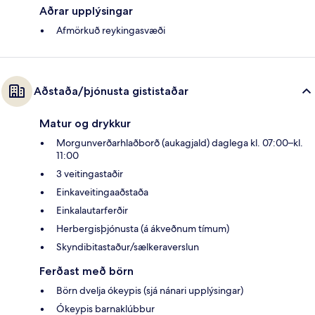
Aðrar upplýsingar
Afmörkuð reykingasvæði
Aðstaða/þjónusta gististaðar
Matur og drykkur
Morgunverðarhlaðborð (aukagjald) daglega kl. 07:00–kl.
11:00
3 veitingastaðir
Einkaveitingaaðstaða
Einkalautarferðir
Herbergisþjónusta (á ákveðnum tímum)
Skyndibitastaður/sælkeraverslun
Ferðast með börn
Börn dvelja ókeypis (sjá nánari upplýsingar)
Ókeypis barnaklúbbur