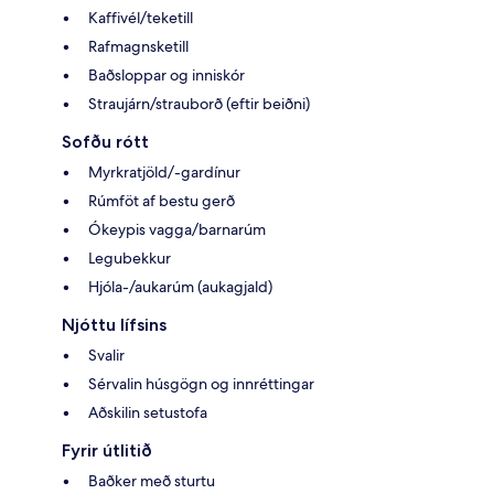
Kaffivél/teketill
Rafmagnsketill
Baðsloppar og inniskór
Straujárn/strauborð (eftir beiðni)
Sofðu rótt
Myrkratjöld/-gardínur
Rúmföt af bestu gerð
Ókeypis vagga/barnarúm
Legubekkur
Hjóla-/aukarúm (aukagjald)
Njóttu lífsins
Svalir
Sérvalin húsgögn og innréttingar
Aðskilin setustofa
Fyrir útlitið
Baðker með sturtu