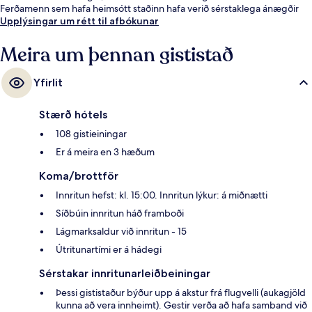
Ferðamenn sem hafa heimsótt staðinn hafa verið sérstaklega ánægðir
með hjálpsamt starfsfólk og ástand gististaðarins almennt.
Upplýsingar um rétt til afbókunar
Meira um þennan gististað
Yfirlit
Stærð hótels
108 gistieiningar
Er á meira en 3 hæðum
Koma/brottför
Innritun hefst: kl. 15:00. Innritun lýkur: á miðnætti
Síðbúin innritun háð framboði
Lágmarksaldur við innritun - 15
Útritunartími er á hádegi
Sérstakar innritunarleiðbeiningar
Þessi gististaður býður upp á akstur frá flugvelli (aukagjöld
kunna að vera innheimt). Gestir verða að hafa samband við