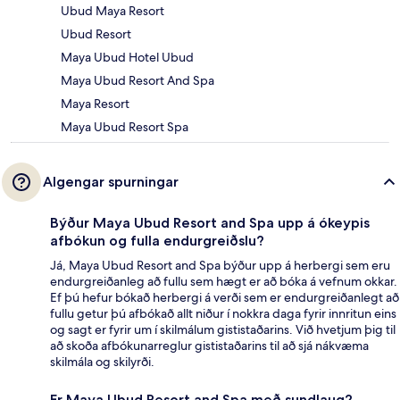
Ubud Maya Resort
Ubud Resort
Maya Ubud Hotel Ubud
Maya Ubud Resort And Spa
Maya Resort
Maya Ubud Resort Spa
Algengar spurningar
Býður Maya Ubud Resort and Spa upp á ókeypis
afbókun og fulla endurgreiðslu?
Já, Maya Ubud Resort and Spa býður upp á herbergi sem eru
endurgreiðanleg að fullu sem hægt er að bóka á vefnum okkar.
Ef þú hefur bókað herbergi á verði sem er endurgreiðanlegt að
fullu getur þú afbókað allt niður í nokkra daga fyrir innritun eins
og sagt er fyrir um í skilmálum gististaðarins. Við hvetjum þig til
að skoða afbókunarreglur gististaðarins til að sjá nákvæma
skilmála og skilyrði.
Er Maya Ubud Resort and Spa með sundlaug?