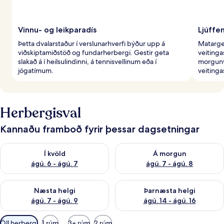
Vinnu- og leikparadís
Ljúffe
Þetta dvalarstaður í verslunarhverfi býður upp á
Matarge
viðskiptamiðstöð og fundarherbergi. Gestir geta
veiting
slakað á í heilsulindinni, á tennisvellinum eða í
morgunve
jógatímum.
veitinga
Herbergisval
Kannaðu framboð fyrir þessar dagsetningar
Athuga framboð í kvöld ágú. 6 - ágú. 7
Athuga framboð á morgun ágú.
Í kvöld
Á morgun
ágú. 6 - ágú. 7
ágú. 7 - ágú. 8
Athuga framboð næstu helgi ágú. 7 - ágú. 9
Athuga framboð þarnæstu helgi
Næsta helgi
Þarnæsta helgi
ágú. 7 - ágú. 9
ágú. 14 - ágú. 16
Síur
Öll herbergi
1 rúm
3+ rúm
2 rúm