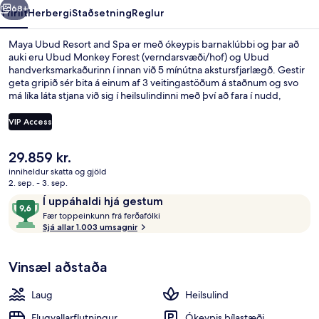
68+
Yfirlit
Herbergi
Staðsetning
Reglur
Maya Ubud Resort and Spa er með ókeypis barnaklúbbi og þar að
auki eru Ubud Monkey Forest (verndarsvæði/hof) og Ubud
handverksmarkaðurinn í innan við 5 mínútna akstursfjarlægð. Gestir
geta gripið sér bita á einum af 3 veitingastöðum á staðnum og svo
má líka láta stjana við sig í heilsulindinni með því að fara í nudd,
líkamsskrúbb eða líkamsmeðferðir. Meðal annarra þæginda á þessu
orlofssvæði fyrir vandláta eru 2 útilaugar, líkamsræktaraðstaða og
VIP Access
utanhúss tennisvöllur. Ferðamenn sem hafa heimsótt staðinn hafa
verið sérstaklega ánægðir með hjálpsamt starfsfólk og ástand
Núverandi
29.859 kr.
gististaðarins almennt.
2 útilaugar, opið kl. 08:00 til kl. 20:0
verð
inniheldur skatta og gjöld
er
2. sep. - 3. sep.
29.859 kr.
Umsagnir
9,6
Í uppáhaldi hjá gestum
F
af
Fær toppeinkunn frá ferðafólki
æ
Sjá allar 1.003 umsagnir
10,
r
Í
uppáhaldi
Vinsæl aðstaða
t
hjá
o
gestum
p
Laug
Heilsulind
p
e
Flugvallarflutningur
Ókeypis bílastæði