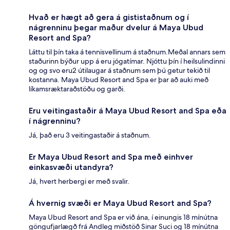
Hvað er hægt að gera á gististaðnum og í
nágrenninu þegar maður dvelur á Maya Ubud
Resort and Spa?
Láttu til þín taka á tennisvellinum á staðnum.Meðal annars sem
staðurinn býður upp á eru jógatímar. Njóttu þín í heilsulindinni
og og svo eru2 útilaugar á staðnum sem þú getur tekið til
kostanna. Maya Ubud Resort and Spa er þar að auki með
líkamsræktaraðstöðu og garði.
Eru veitingastaðir á Maya Ubud Resort and Spa eða
í nágrenninu?
Já, það eru 3 veitingastaðir á staðnum.
Er Maya Ubud Resort and Spa með einhver
einkasvæði utandyra?
Já, hvert herbergi er með svalir.
Á hvernig svæði er Maya Ubud Resort and Spa?
Maya Ubud Resort and Spa er við ána, í einungis 18 mínútna
göngufjarlægð frá Andleg miðstöð Sinar Suci og 18 mínútna