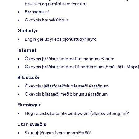
þau rúm og rúmföt sem fyrir eru.
Barnagæsla*
Ókeypis barnaklúbbur
Gæludýr
Engin gæludýr eða þjónustudýr leyfð
Internet
Ókeypis þráðlaust internet í almennum rýmum
Ókeypis þráðlaust internet á herbergjum (hraði: 50+ Mbps)
Bílastæði
Ókeypis sjálfsafgreiðslubílastæði á staðnum
Ókeypis bílastæði með þjónustu á staðnum
Flutningur
Flugvallarskutla samkvæmt beiðni (allan sólarhringinn)*
Utan svæðis
Skutluþjónusta í verslunarmiðstöð*