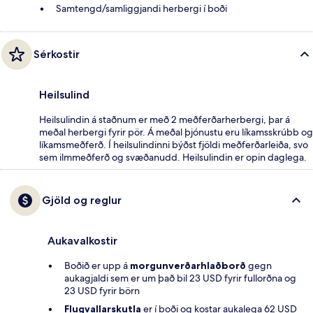
Samtengd/samliggjandi herbergi í boði
Sérkostir
Heilsulind
Heilsulindin á staðnum er með 2 meðferðarherbergi, þar á
meðal herbergi fyrir pör. Á meðal þjónustu eru líkamsskrúbb og
líkamsmeðferð. Í heilsulindinni býðst fjöldi meðferðarleiða, svo
sem ilmmeðferð og svæðanudd. Heilsulindin er opin daglega.
Gjöld og reglur
Aukavalkostir
Boðið er upp á
morgunverðarhlaðborð
gegn
aukagjaldi sem er um það bil 23 USD fyrir fullorðna og
23 USD fyrir börn
Flugvallarskutla
er í boði og kostar aukalega 62 USD