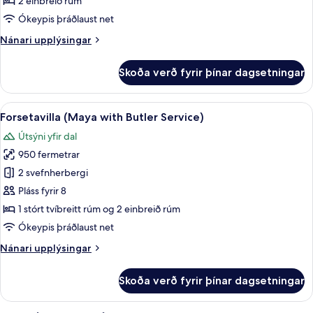
2 einbreið rúm
Twin
Ókeypis þráðlaust net
Bed
Nánari
Nánari upplýsingar
with
upplýsingar
Butler
fyrir
Skoða verð fyrir þínar dagsetningar
Impressive
Service
Forest
Corner
Skoða
Forsetavilla (Maya with Butler Service)
7
Suite
Forsetavilla (Maya with Butler Service)
allar
Twin
Útsýni yfir dal
Bed
myndir
with
950 fermetrar
fyrir
Butler
Forsetavilla
2 svefnherbergi
Service
(Maya
Pláss fyrir 8
with
1 stórt tvíbreitt rúm og 2 einbreið rúm
Butler
Ókeypis þráðlaust net
Service)
Nánari
Nánari upplýsingar
upplýsingar
fyrir
Skoða verð fyrir þínar dagsetningar
Forsetavilla
(Maya
with