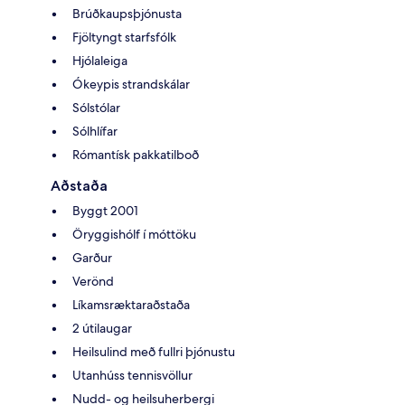
Brúðkaupsþjónusta
Fjöltyngt starfsfólk
Hjólaleiga
Ókeypis strandskálar
Sólstólar
Sólhlífar
Rómantísk pakkatilboð
Aðstaða
Byggt 2001
Öryggishólf í móttöku
Garður
Verönd
Líkamsræktaraðstaða
2 útilaugar
Heilsulind með fullri þjónustu
Utanhúss tennisvöllur
Nudd- og heilsuherbergi