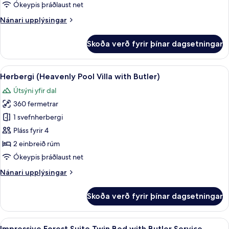
(Heavenly
Ókeypis þráðlaust net
Villa
Nánari
Nánari upplýsingar
Twin
upplýsingar
Bed
fyrir
Skoða verð fyrir þínar dagsetningar
Herbergi
with
-
Butler)
heitur
Skoða
Rúmföt af bestu gerð, míníbar, öryggis
6
pottur
Herbergi (Heavenly Pool Villa with Butler)
allar
(Heavenly
Útsýni yfir dal
Villa
myndir
Twin
360 fermetrar
fyrir
Bed
Herbergi
1 svefnherbergi
with
(Heavenly
Butler)
Pláss fyrir 4
Pool
2 einbreið rúm
Villa
Ókeypis þráðlaust net
with
Nánari
Nánari upplýsingar
Butler)
upplýsingar
fyrir
Skoða verð fyrir þínar dagsetningar
Herbergi
(Heavenly
Pool
Skoða
Impressive Forest Suite Twin Bed with B
5
Villa
Impressive Forest Suite Twin Bed with Butler Service