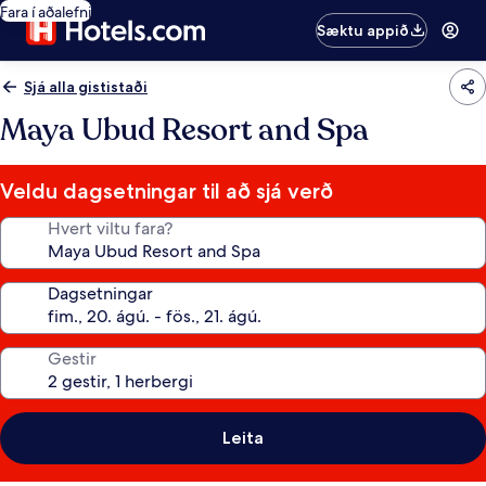
Fara í aðalefni
Sæktu appið
Sjá alla gististaði
Maya Ubud Resort and Spa
Veldu dagsetningar til að sjá verð
Hvert viltu fara?
Dagsetningar
Gestir
Leita