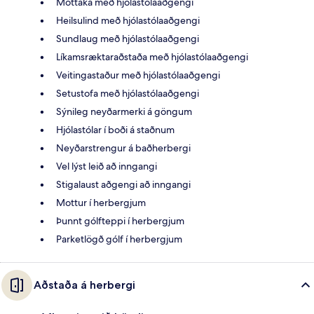
Móttaka með hjólastólaaðgengi
Heilsulind með hjólastólaaðgengi
Sundlaug með hjólastólaaðgengi
Líkamsræktaraðstaða með hjólastólaaðgengi
Veitingastaður með hjólastólaaðgengi
Setustofa með hjólastólaaðgengi
Sýnileg neyðarmerki á göngum
Hjólastólar í boði á staðnum
Neyðarstrengur á baðherbergi
Vel lýst leið að inngangi
Stigalaust aðgengi að inngangi
Mottur í herbergjum
Þunnt gólfteppi í herbergjum
Parketlögð gólf í herbergjum
Aðstaða á herbergi