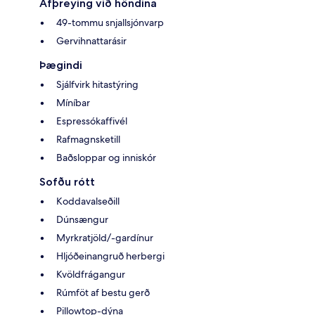
Afþreying við höndina
49-tommu snjallsjónvarp
Gervihnattarásir
Þægindi
Sjálfvirk hitastýring
Míníbar
Espressókaffivél
Rafmagnsketill
Baðsloppar og inniskór
Sofðu rótt
Koddavalseðill
Dúnsængur
Myrkratjöld/-gardínur
Hljóðeinangruð herbergi
Kvöldfrágangur
Rúmföt af bestu gerð
Pillowtop-dýna