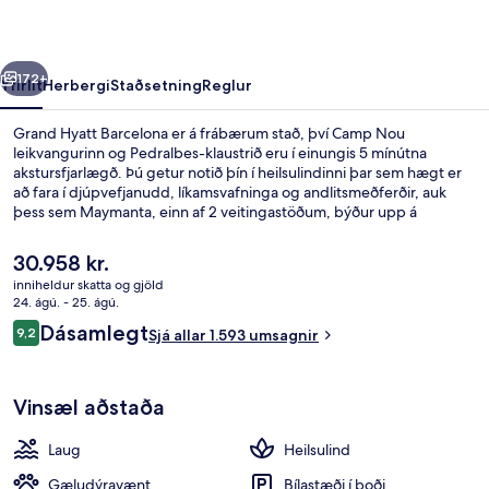
rra
Næsta
172+
Yfirlit
Herbergi
Staðsetning
Reglur
Grand Hyatt Barcelona er á frábærum stað, því Camp Nou
leikvangurinn og Pedralbes-klaustrið eru í einungis 5 mínútna
akstursfjarlægð. Þú getur notið þín í heilsulindinni þar sem hægt er
að fara í djúpvefjanudd, líkamsvafninga og andlitsmeðferðir, auk
þess sem Maymanta, einn af 2 veitingastöðum, býður upp á
kvöldverð. Bar við sundlaugarbakkann, líkamsræktaraðstaða og
heitur pottur eru meðal annarra þæginda á þessu hóteli fyrir
Núverandi
30.958 kr.
vandláta. Hjálpsamt starfsfólk og ástand gististaðarins almennt eru
verð
inniheldur skatta og gjöld
meðal helstu kosta gististaðarins að mati ferðamanna sem hafa
er
24. ágú. - 25. ágú.
heimsótt hann. Það er ekki langt að fara til að komast í
2 veitingastaðir; morgunverður, hádeg
30.958 kr.
Umsagnir
almenningssamgöngur: Pius XII-sporvagnastoppistöðin er í
Dásamlegt
9,2
Sjá allar 1.593 umsagnir
9,2 af 10
nokkurra skrefa fjarlægð og Maria Cristina lestarstöðin er í 4 mínútna
göngufjarlægð.
Vinsæl aðstaða
Laug
Heilsulind
Gæludýravænt
Bílastæði í boði