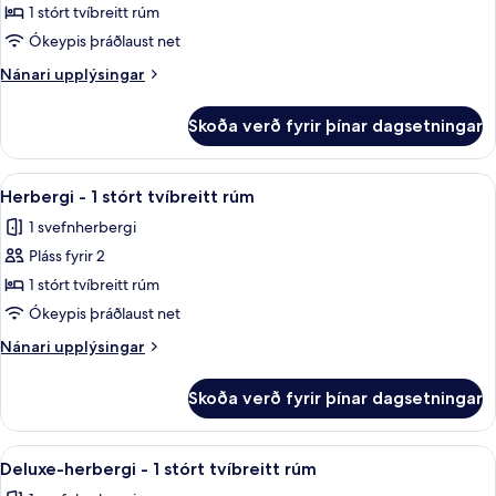
Glæsileg
1 stórt tvíbreitt rúm
svíta
Ókeypis þráðlaust net
-
Nánari
Nánari upplýsingar
1
upplýsingar
svefnherbergi
fyrir
Skoða verð fyrir þínar dagsetningar
Glæsileg
svíta
-
Skoða
Herbergi - 1 stórt tvíbreitt rúm | Rú
4
1
Herbergi - 1 stórt tvíbreitt rúm
allar
svefnherbergi
1 svefnherbergi
myndir
Pláss fyrir 2
fyrir
Herbergi
1 stórt tvíbreitt rúm
-
Ókeypis þráðlaust net
1
Nánari
Nánari upplýsingar
stórt
upplýsingar
tvíbreitt
fyrir
Skoða verð fyrir þínar dagsetningar
Herbergi
rúm
-
1
Skoða
Deluxe-herbergi - 1 stórt tvíbreitt r
6
stórt
Deluxe-herbergi - 1 stórt tvíbreitt rúm
allar
tvíbreitt