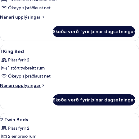
Herbergi
BED)
-
Ókeypis þráðlaust net
1
Nánari
Nánari upplýsingar
meðalstórt
upplýsingar
tvíbreitt
fyrir
Skoða verð fyrir þínar dagsetningar
Herbergi
rúm
-
1
Skoða
Rúmföt úr egypskri bómull, rúmföt a
4
meðalstórt
1 King Bed
allar
tvíbreitt
Pláss fyrir 2
rúm
myndir
1 stórt tvíbreitt rúm
fyrir
1
Ókeypis þráðlaust net
King
Nánari
Nánari upplýsingar
Bed
upplýsingar
fyrir
Skoða verð fyrir þínar dagsetningar
1
King
Bed
Skoða
Rúmföt úr egypskri bómull, rúmföt a
7
2 Twin Beds
allar
Pláss fyrir 2
myndir
2 einbreið rúm
fyrir