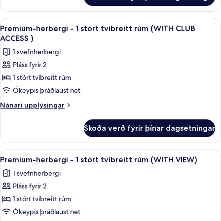
rúm
herbergi
(WITH
-
Skoða
Rúmföt úr egypskri bómull, rúmföt a
8
VIEW
1
Premium-herbergi - 1 stórt tvíbreitt rúm (WITH CLUB
allar
stórt
AND
ACCESS )
tvíbreitt
myndir
CLUB
1 svefnherbergi
rúm
fyrir
ACCESS)
(WITH
Pláss fyrir 2
Premium-
VIEW
1 stórt tvíbreitt rúm
herbergi
AND
CLUB
-
Ókeypis þráðlaust net
ACCESS)
1
Nánari
Nánari upplýsingar
stórt
upplýsingar
fyrir
tvíbreitt
Skoða verð fyrir þínar dagsetningar
Premium-
rúm
herbergi
(WITH
-
Skoða
Rúmföt úr egypskri bómull, rúmföt a
5
CLUB
1
Premium-herbergi - 1 stórt tvíbreitt rúm (WITH VIEW)
allar
stórt
ACCESS
1 svefnherbergi
tvíbreitt
myndir
)
rúm
Pláss fyrir 2
fyrir
(WITH
Premium-
1 stórt tvíbreitt rúm
CLUB
herbergi
ACCESS
Ókeypis þráðlaust net
)