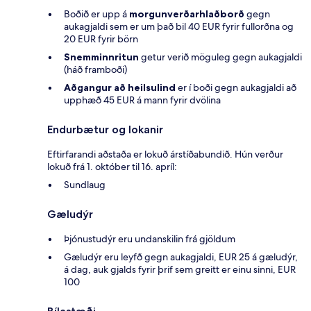
Boðið er upp á
morgunverðarhlaðborð
gegn
aukagjaldi sem er um það bil 40 EUR fyrir fullorðna og
20 EUR fyrir börn
Snemminnritun
getur verið möguleg gegn aukagjaldi
(háð framboði)
Aðgangur að heilsulind
er í boði gegn aukagjaldi að
upphæð 45 EUR á mann fyrir dvölina
Endurbætur og lokanir
Eftirfarandi aðstaða er lokuð árstíðabundið. Hún verður
lokuð frá 1. október til 16. apríl:
Sundlaug
Gæludýr
Þjónustudýr eru undanskilin frá gjöldum
Gæludýr eru leyfð gegn aukagjaldi, EUR 25 á gæludýr,
á dag, auk gjalds fyrir þrif sem greitt er einu sinni, EUR
100