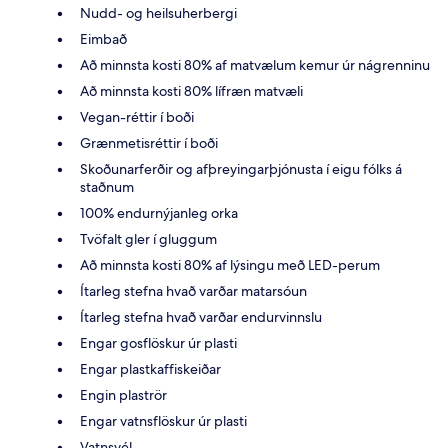
Nudd- og heilsuherbergi
Eimbað
Að minnsta kosti 80% af matvælum kemur úr nágrenninu
Að minnsta kosti 80% lífræn matvæli
Vegan-réttir í boði
Grænmetisréttir í boði
Skoðunarferðir og afþreyingarþjónusta í eigu fólks á
staðnum
100% endurnýjanleg orka
Tvöfalt gler í gluggum
Að minnsta kosti 80% af lýsingu með LED-perum
Ítarleg stefna hvað varðar matarsóun
Ítarleg stefna hvað varðar endurvinnslu
Engar gosflöskur úr plasti
Engar plastkaffiskeiðar
Engin plaströr
Engar vatnsflöskur úr plasti
Vatnsvél