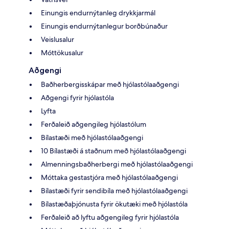
Einungis endurnýtanleg drykkjarmál
Einungis endurnýtanlegur borðbúnaður
Veislusalur
Móttökusalur
Aðgengi
Baðherbergisskápar með hjólastólaaðgengi
Aðgengi fyrir hjólastóla
Lyfta
Ferðaleið aðgengileg hjólastólum
Bílastæði með hjólastólaaðgengi
10 Bílastæði á staðnum með hjólastólaaðgengi
Almenningsbaðherbergi með hjólastólaaðgengi
Móttaka gestastjóra með hjólastólaaðgengi
Bílastæði fyrir sendibíla með hjólastólaaðgengi
Bílastæðaþjónusta fyrir ökutæki með hjólastóla
Ferðaleið að lyftu aðgengileg fyrir hjólastóla