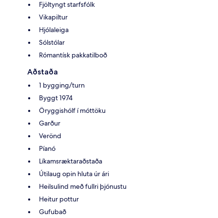
Fjöltyngt starfsfólk
Vikapiltur
Hjólaleiga
Sólstólar
Rómantísk pakkatilboð
Aðstaða
1 bygging/turn
Byggt 1974
Öryggishólf í móttöku
Garður
Verönd
Píanó
Líkamsræktaraðstaða
Útilaug opin hluta úr ári
Heilsulind með fullri þjónustu
Heitur pottur
Gufubað