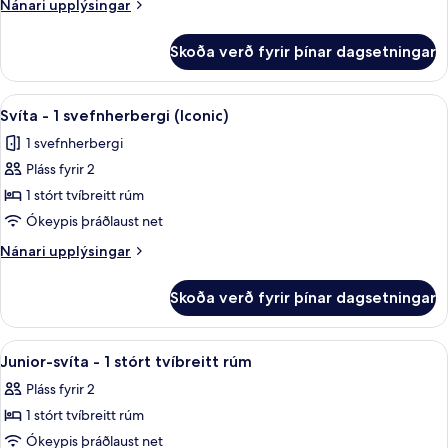
Nánari
Nánari upplýsingar
2
upplýsingar
einbreið
fyrir
Skoða verð fyrir þínar dagsetningar
Premium-
rúm
herbergi
-
Skoða
Svíta - 1 svefnherbergi (Iconic) | Rúm
13
2
Svíta - 1 svefnherbergi (Iconic)
allar
einbreið
1 svefnherbergi
rúm
myndir
Pláss fyrir 2
fyrir
Svíta
1 stórt tvíbreitt rúm
-
Ókeypis þráðlaust net
1
Nánari
Nánari upplýsingar
svefnherbergi
upplýsingar
(Iconic)
fyrir
Skoða verð fyrir þínar dagsetningar
Svíta
-
1
Skoða
Junior-svíta - 1 stórt tvíbreitt rúm |
9
svefnherbergi
Junior-svíta - 1 stórt tvíbreitt rúm
allar
(Iconic)
Pláss fyrir 2
myndir
1 stórt tvíbreitt rúm
fyrir
Junior-
Ókeypis þráðlaust net