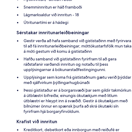
Snemminnritun er háð framboði
Lágmarksaldur við innritun - 18
Útritunartími er á hádegi
Sérstakar innritunarleiðbeiningar
Gestir verða að hafa samband við gististaðinn með fyrirvara
til að fá innritunarleiðbeiningar; móttökustarfsfólk mun taka
á móti gestum við komu á gististaðinn
Hafðu samband við gististaðinn fyrirfram til að gera
ráðstafanir varðandi innritun og notaðu til þess
upplýsingarnar á bókunarstaðfestingingunni.
Upplýsingar sem koma frá gististaðnum gætu verið þýddar
með sjálfvirkum þýðingarhugbúnaði
Þessi gististaður er á borgarsvæði þar sem gildir takmörkun
á útblæstri bifreiða; einungis ökutækjum með litlum
útblæstri er hleypt inn á svæðið. Gestir á ökutækjum með
bílnúmer önnur en spænsk þurfa að skrá ökutæki sín
fyrirfram hjá borgaryfirvöldum.
Krafist við innritun
Kreditkort, debetkort eða innborgun með reiðufé er