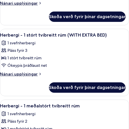
-
Nánari
Nánari upplýsingar
1
upplýsingar
stórt
fyrir
Skoða verð fyrir þínar dagsetningar
Premium-
tvíbreitt
herbergi
rúm
-
Skoða
Herbergi - 1 stórt tvíbreitt rúm (WIT
(WITH
5
1
Herbergi - 1 stórt tvíbreitt rúm (WITH EXTRA BED)
allar
stórt
VIEW)
1 svefnherbergi
tvíbreitt
myndir
rúm
Pláss fyrir 3
fyrir
(WITH
Herbergi
1 stórt tvíbreitt rúm
VIEW)
-
Ókeypis þráðlaust net
1
Nánari
Nánari upplýsingar
stórt
upplýsingar
tvíbreitt
fyrir
Skoða verð fyrir þínar dagsetningar
Herbergi
rúm
-
(WITH
1
Skoða
Herbergi - 1 meðalstórt tvíbreitt rúm
EXTRA
8
stórt
Herbergi - 1 meðalstórt tvíbreitt rúm
allar
tvíbreitt
BED)
1 svefnherbergi
rúm
myndir
(WITH
Pláss fyrir 2
fyrir
EXTRA
1 meðalstórt tvíbreitt rúm