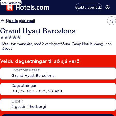
Fara í aðalefni
Sæktu appið
Sjá alla gististaði
Grand Hyatt Barcelona
5.0
stjörnu
Hótel, fyrir vandláta, með 2 veitingastöðum, Camp Nou leikvangurinn
gististaður
nálægt
Veldu dagsetningar til að sjá verð
Hvert viltu fara?
Dagsetningar
Gestir