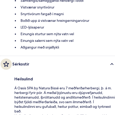
Samtengd/samliggjandi herbergi í boði
Vistvænar snyrtivörur
Snyrtivörum fargað í magni
Boðið upp á vistvænar hreingerningarvörur
LED-ljósaperur
Einungis sturtur sem nýta vatn vel
Einungis salerni sem nýta vatn vel
Aðgangur með snjalllykli
Sérkostir
Heilsulind
Á Oasis SPA by Natura Bissé eru 7 meðferðarherbergi, þ. á m.
herbergi fyrir pör. Á meðal þjónustu eru djúpvefjanudd,
heitsteinanudd, íþróttanudd og andlitsmeðferð. Í heilsulindinni
býðst fjöldi meðferðarleiða, svo sem ilmmeðferð. Í
heilsulindinni eru gufubað, heitur pottur, eimbað og tyrknest
bað.