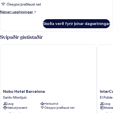
2
Ókeypis þráðlaust net
Twin
Nánari
Nánari upplýsingar
Beds
upplýsingar
fyrir
Skoða verð fyrir þínar dagsetningar
2
Twin
Beds
Svipaðir gististaðir
Nobu Hotel Barcelona
InterCon
Nobu
InterCon
Nobu Hotel Barcelona
InterC
Hotel
Barcelo
Sants-Montjuïc
El Poble
Barcelona
by
Laug
Heilsulind
Laug
Sants-
IHG
Gæludýravænt
Ókeypis þráðlaust net
Bílastæ
Montjuïc
El