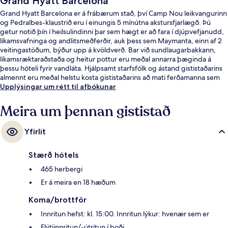
Grand Hyatt Barcelona
Grand Hyatt Barcelona er á frábærum stað, því Camp Nou leikvangurinn
og Pedralbes-klaustrið eru í einungis 5 mínútna akstursfjarlægð. Þú
getur notið þín í heilsulindinni þar sem hægt er að fara í djúpvefjanudd,
líkamsvafninga og andlitsmeðferðir, auk þess sem Maymanta, einn af 2
veitingastöðum, býður upp á kvöldverð. Bar við sundlaugarbakkann,
líkamsræktaraðstaða og heitur pottur eru meðal annarra þæginda á
þessu hóteli fyrir vandláta. Hjálpsamt starfsfólk og ástand gististaðarins
almennt eru meðal helstu kosta gististaðarins að mati ferðamanna sem
hafa heimsótt hann. Það er ekki langt að fara til að komast í
Upplýsingar um rétt til afbókunar
almenningssamgöngur: Pius XII-sporvagnastoppistöðin er í nokkurra
skrefa fjarlægð og Maria Cristina lestarstöðin er í 4 mínútna
Meira um þennan gististað
göngufjarlægð.
Yfirlit
Stærð hótels
465 herbergi
Er á meira en 18 hæðum
Koma/brottför
Innritun hefst: kl. 15:00. Innritun lýkur: hvenær sem er
Flýtiinnritun/-útritun í boði