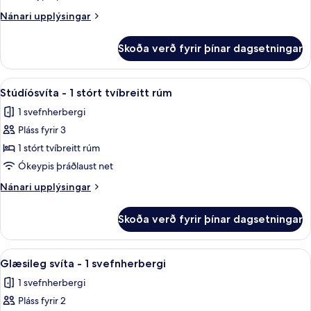
svíta
Nánari
Nánari upplýsingar
-
upplýsingar
fyrir
1
Skoða verð fyrir þínar dagsetningar
Junior-
stórt
svíta
tvíbreitt
-
Skoða
Stúdíósvíta - 1 stórt tvíbreitt rúm | 
8
rúm
1
Stúdíósvíta - 1 stórt tvíbreitt rúm
allar
stórt
1 svefnherbergi
tvíbreitt
myndir
rúm
Pláss fyrir 3
fyrir
Stúdíósvíta
1 stórt tvíbreitt rúm
-
Ókeypis þráðlaust net
1
Nánari
Nánari upplýsingar
stórt
upplýsingar
tvíbreitt
fyrir
Skoða verð fyrir þínar dagsetningar
Stúdíósvíta
rúm
-
1
Skoða
Glæsileg svíta - 1 svefnherbergi | Rú
10
stórt
Glæsileg svíta - 1 svefnherbergi
allar
tvíbreitt
1 svefnherbergi
rúm
myndir
Pláss fyrir 2
fyrir