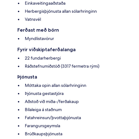
Einkaveitingaaðstaða
Herbergisþjónusta allan sólarhringinn
Vatnsvél
Ferðast með börn
Myndlistavörur
Fyrir viðskiptaferðalanga
22 fundarherbergi
Ráðstefnumiðstöð (3317 fermetra rými)
Þjónusta
Móttaka opin allan sólarhringinn
Þjónusta gestastjóra
Aðstoð við miða-/ferðakaup
Bílaleiga á staðnum
Fatahreinsun/þvottaþjónusta
Farangursgeymsla
Brúðkaupsþjónusta