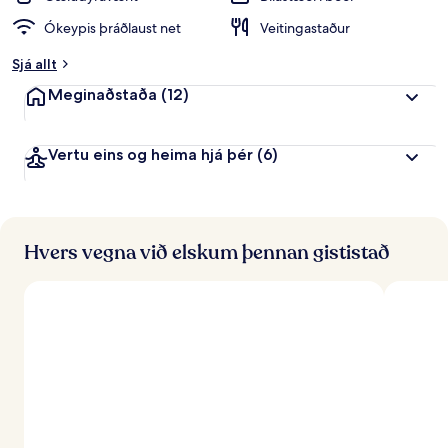
Ókeypis þráðlaust net
Veitingastaður
Sjá allt
Meginaðstaða
(12)
Vertu eins og heima hjá þér
(6)
Hvers vegna við elskum þennan gististað