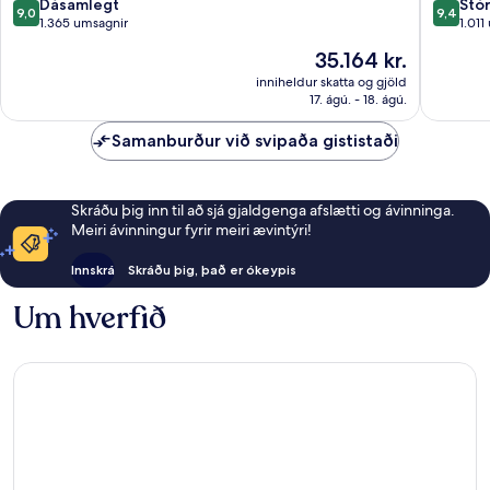
Poble-
9.0
9.4
Dásamlegt
Stó
9,0
9,4
sec
af
af
1.365 umsagnir
1.011
10,
10,
Verðið
35.164 kr.
Dásamlegt,
Stórkost
er
1.365
1.011
inniheldur skatta og gjöld
35.164 kr.
17. ágú. - 18. ágú.
umsagnir
umsagni
Samanburður við svipaða gististaði
Skráðu þig inn til að sjá gjaldgenga afslætti og ávinninga.
Meiri ávinningur fyrir meiri ævintýri!
Innskrá
Skráðu þig, það er ókeypis
Um hverfið