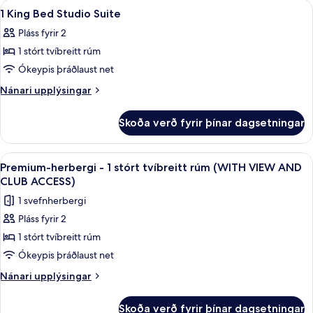
Skoða
Rúmföt úr egypskri bómull, rúmföt a
5
einbreið
1 King Bed Studio Suite
allar
rúm
Pláss fyrir 2
myndir
1 stórt tvíbreitt rúm
fyrir
1
Ókeypis þráðlaust net
King
Nánari
Nánari upplýsingar
Bed
upplýsingar
fyrir
Studio
Skoða verð fyrir þínar dagsetningar
1
Suite
King
Bed
Skoða
Rúmföt úr egypskri bómull, rúmföt a
8
Studio
Premium-herbergi - 1 stórt tvíbreitt rúm (WITH VIEW AND
allar
Suite
CLUB ACCESS)
myndir
1 svefnherbergi
fyrir
Pláss fyrir 2
Premium-
1 stórt tvíbreitt rúm
herbergi
-
Ókeypis þráðlaust net
1
Nánari
Nánari upplýsingar
stórt
upplýsingar
fyrir
tvíbreitt
Skoða verð fyrir þínar dagsetningar
Premium-