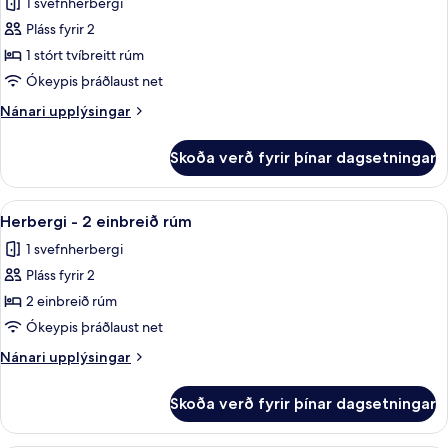
1 svefnherbergi
rúm
myndir
Pláss fyrir 2
fyrir
Deluxe-
1 stórt tvíbreitt rúm
herbergi
Ókeypis þráðlaust net
-
Nánari
Nánari upplýsingar
1
upplýsingar
stórt
fyrir
Skoða verð fyrir þínar dagsetningar
Deluxe-
tvíbreitt
herbergi
rúm
-
Skoða
Herbergi - 2 einbreið rúm | Rúmföt ú
6
1
Herbergi - 2 einbreið rúm
allar
stórt
1 svefnherbergi
tvíbreitt
myndir
rúm
Pláss fyrir 2
fyrir
Herbergi
2 einbreið rúm
-
Ókeypis þráðlaust net
2
Nánari
Nánari upplýsingar
einbreið
upplýsingar
rúm
fyrir
Skoða verð fyrir þínar dagsetningar
Herbergi
-
2