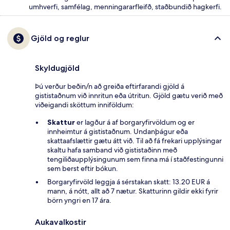
umhverfi, samfélag, menningararfleifð, staðbundið hagkerfi.
Gjöld og reglur
Skyldugjöld
Þú verður beðin/n að greiða eftirfarandi gjöld á
gististaðnum við innritun eða útritun. Gjöld gætu verið með
viðeigandi sköttum inniföldum:
Skattur
er lagður á af borgaryfirvöldum og er
innheimtur á gististaðnum. Undanþágur eða
skattaafslættir gætu átt við. Til að fá frekari upplýsingar
skaltu hafa samband við gististaðinn með
tengiliðaupplýsingunum sem finna má í staðfestingunni
sem berst eftir bókun.
Borgaryfirvöld leggja á sérstakan skatt: 13.20 EUR á
mann, á nótt, allt að 7 nætur. Skatturinn gildir ekki fyrir
börn yngri en 17 ára.
Aukavalkostir