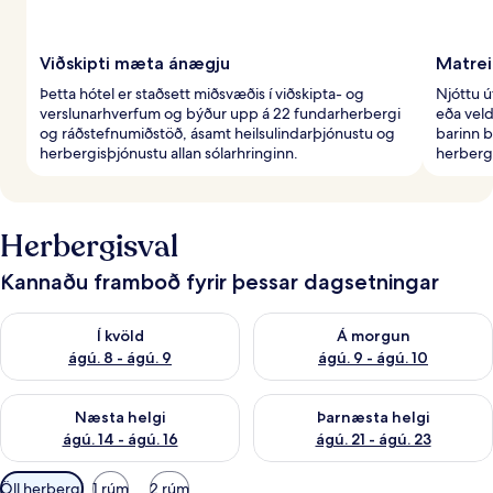
Viðskipti mæta ánægju
Matreið
Þetta hótel er staðsett miðsvæðis í viðskipta- og
Njóttu ú
verslunarhverfum og býður upp á 22 fundarherbergi
eða veld
og ráðstefnumiðstöð, ásamt heilsulindarþjónustu og
barinn b
herbergisþjónustu allan sólarhringinn.
herbergi
Herbergisval
Kannaðu framboð fyrir þessar dagsetningar
Athuga framboð í kvöld ágú. 8 - ágú. 9
Athuga framboð á morgun ágú.
Í kvöld
Á morgun
ágú. 8 - ágú. 9
ágú. 9 - ágú. 10
Athuga framboð næstu helgi ágú. 14 - ágú. 16
Athuga framboð þarnæstu helg
Næsta helgi
Þarnæsta helgi
ágú. 14 - ágú. 16
ágú. 21 - ágú. 23
Síur
Öll herbergi
1 rúm
2 rúm