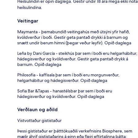
Heilsulindin er opin daglega. Gestir undir 18 ára mega ekki nota
heilsulindina.
Veitingar
Maymanta - þemabundið veitingahús með útsýni yfir hafið,
kvöldverður í boði. Gestir geta pantað drykki á barnum og
snætt undir berum himni (þegar veður leyfir). Opið daglega
Leña by Dani García - steikhús þar sem í boði eru helgarhábítur,
hádegisverður og kvöldverður. Gestir geta pantað drykk á
barnum. Opið daglega
Philosofia - kaffisala þar sem í boði eru morgunverður,
helgarhábítur og hádegisverður. Opið daglega
Sofia Bar &Tapas - hanastélsbar þar sem í boði eru
hádegisverður og kvöldverður. Opið daglega
Verðlaun og aðild
Vistvottaður gististaður
Þessi gististaður er þátttökuaðili verkefnisins Biosphere, sem
mælir áhrif gististaðarins á einn eða fleiri eftirtalinna þátta: