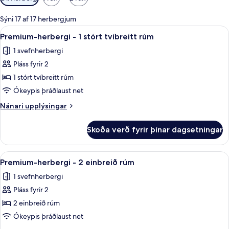
í
boði
Sýni 17 af 17 herbergjum
fyrir
Skoða
Rúmföt úr egypskri bómull, rúmföt a
6
Premium-herbergi - 1 stórt tvíbreitt rúm
herbergi
allar
1 svefnherbergi
myndir
Pláss fyrir 2
fyrir
Premium-
1 stórt tvíbreitt rúm
herbergi
Ókeypis þráðlaust net
-
Nánari
Nánari upplýsingar
1
upplýsingar
stórt
fyrir
Skoða verð fyrir þínar dagsetningar
Premium-
tvíbreitt
herbergi
rúm
-
Skoða
Premium-herbergi - 2 einbreið rúm | 
4
1
Premium-herbergi - 2 einbreið rúm
allar
stórt
1 svefnherbergi
tvíbreitt
myndir
rúm
Pláss fyrir 2
fyrir
Premium-
2 einbreið rúm
herbergi
Ókeypis þráðlaust net
-