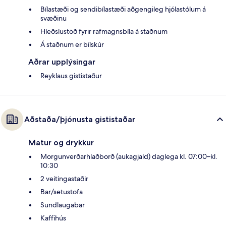
Bílastæði og sendibílastæði aðgengileg hjólastólum á
svæðinu
Hleðslustöð fyrir rafmagnsbíla á staðnum
Á staðnum er bílskúr
Aðrar upplýsingar
Reyklaus gististaður
Aðstaða/þjónusta gististaðar
Matur og drykkur
Morgunverðarhlaðborð (aukagjald) daglega kl. 07:00–kl.
10:30
2 veitingastaðir
Bar/setustofa
Sundlaugabar
Kaffihús