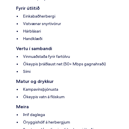
Fyrir útlitið
Einkabaðherbergi
Vistvænar snyrtivörur
Hárblásari
Handklæði
Vertu í sambandi
Vinnuaðstaða fyrir fartölvu
Ókeypis þráðlaust net (50+ Mbps gagnahraði)
Sími
Matur og drykkur
Kampavínsþjónusta
Ókeypis vatn á flöskum
Meira
Þrif daglega
Öryggishólf á herbergjum