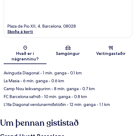
Plaza de Pio XII, 4, Barcelona, 08028
Skoða á korti
Kort
Hvað er í
Samgöngur
Veitingastaðir
nágrenninu?
Avinguda Diagonal
- 1 mín. ganga
- 0.1 km
La Masia
- 6 mín. ganga
- 0.6 km
Camp Nou leikvangurinn
- 8 mín. ganga
- 0.7 km
FC Barcelona safnið
- 10 mín. ganga
- 0.8 km
L’Illa Diagonal verslunarmiðstöðin
- 12 mín. ganga
- 1.1 km
Um þennan gististað