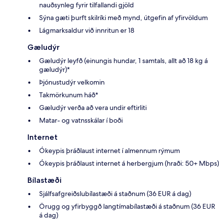
nauðsynleg fyrir tilfallandi gjöld
Sýna gæti þurft skilríki með mynd, útgefin af yfirvöldum
Lágmarksaldur við innritun er 18
Gæludýr
Gæludýr leyfð (einungis hundar, 1 samtals, allt að 18 kg á
gæludýr)*
Þjónustudýr velkomin
Takmörkunum háð*
Gæludýr verða að vera undir eftirliti
Matar- og vatnsskálar í boði
Internet
Ókeypis þráðlaust internet í almennum rýmum
Ókeypis þráðlaust internet á herbergjum (hraði: 50+ Mbps)
Bílastæði
Sjálfsafgreiðslubílastæði á staðnum (36 EUR á dag)
Örugg og yfirbyggð langtímabílastæði á staðnum (36 EUR
á dag)