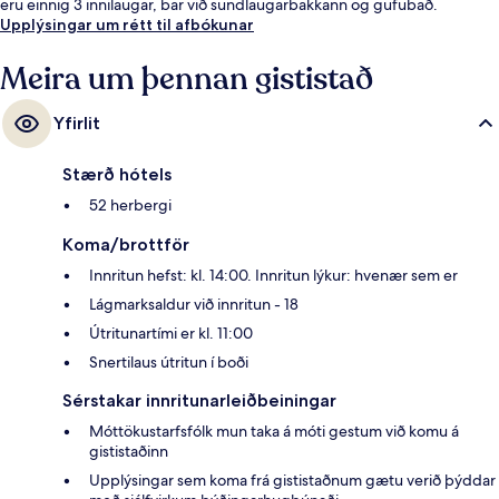
eru einnig 3 innilaugar, bar við sundlaugarbakkann og gufubað.
Upplýsingar um rétt til afbókunar
Meira um þennan gististað
Yfirlit
Stærð hótels
52 herbergi
Koma/brottför
Innritun hefst: kl. 14:00. Innritun lýkur: hvenær sem er
Lágmarksaldur við innritun - 18
Útritunartími er kl. 11:00
Snertilaus útritun í boði
Sérstakar innritunarleiðbeiningar
Móttökustarfsfólk mun taka á móti gestum við komu á
gististaðinn
Upplýsingar sem koma frá gististaðnum gætu verið þýddar