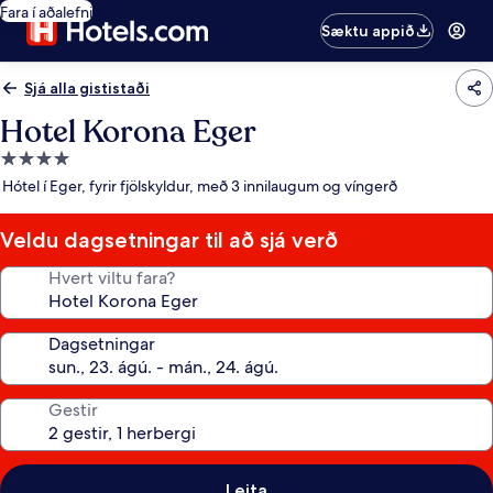
Fara í aðalefni
Sæktu appið
Sjá alla gististaði
Hotel Korona Eger
4.0
stjörnu
Hótel í Eger, fyrir fjölskyldur, með 3 innilaugum og víngerð
gististaður
Veldu dagsetningar til að sjá verð
Hvert viltu fara?
Dagsetningar
Gestir
Leita