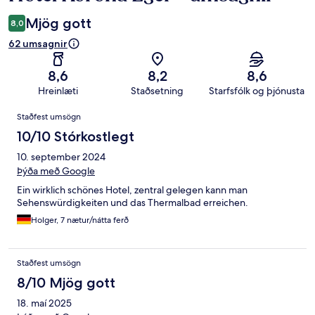
Mjög gott
8,0
62 umsagnir
8,6
8,2
8,6
Hreinlæti
Staðsetning
Starfsfólk og þjónusta
Umsagnir
Staðfest umsögn
10/10 Stórkostlegt
10. september 2024
Þýða með Google
Ein wirklich schönes Hotel, zentral gelegen kann man
Sehenswürdigkeiten und das Thermalbad erreichen.
Holger, 7 nætur/nátta ferð
Staðfest umsögn
8/10 Mjög gott
18. maí 2025