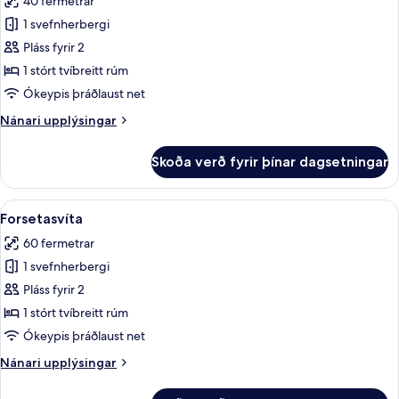
40 fermetrar
myndir
1 svefnherbergi
fyrir
Executive-
Pláss fyrir 2
svíta
1 stórt tvíbreitt rúm
Ókeypis þráðlaust net
Nánari
Nánari upplýsingar
upplýsingar
fyrir
Skoða verð fyrir þínar dagsetningar
Executive-
svíta
Skoða
Forsetasvíta | Míníbar, skrifborð, hlj
4
Forsetasvíta
allar
60 fermetrar
myndir
1 svefnherbergi
fyrir
Forsetasvíta
Pláss fyrir 2
1 stórt tvíbreitt rúm
Ókeypis þráðlaust net
Nánari
Nánari upplýsingar
upplýsingar
fyrir