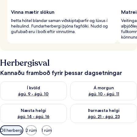
Vinna mætir slökun
Matrei
Þetta hótel blandar saman viðskiptaþarfir og lúxus í
Veiting
heilsulind. Fundarherbergi þjóna fagfólki. Nudd og
alþjóðle
gufubað eru í boði eftir vinnutíma.
fullkom
könnunar
Herbergisval
Kannaðu framboð fyrir þessar dagsetningar
Athuga framboð í kvöld ágú. 9 - ágú. 10
Athuga framboð á morgun ágú.
Í kvöld
Á morgun
ágú. 9 - ágú. 10
ágú. 10 - ágú. 11
Athuga framboð næstu helgi ágú. 14 - ágú. 16
Athuga framboð þarnæstu helg
Næsta helgi
Þarnæsta helgi
ágú. 14 - ágú. 16
ágú. 21 - ágú. 23
Síur
Öll herbergi
2 rúm
1 rúm
í