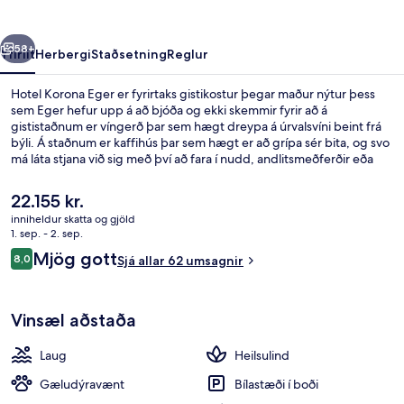
rra
Næsta
58+
Yfirlit
Herbergi
Staðsetning
Reglur
Hotel Korona Eger er fyrirtaks gistikostur þegar maður nýtur þess
sem Eger hefur upp á að bjóða og ekki skemmir fyrir að á
gististaðnum er víngerð þar sem hægt dreypa á úrvalsvíni beint frá
býli. Á staðnum er kaffihús þar sem hægt er að grípa sér bita, og svo
má láta stjana við sig með því að fara í nudd, andlitsmeðferðir eða
líkamsskrúbb. Á staðnum eru einnig 3 innilaugar, bar við
sundlaugarbakkann og gufubað.
Núverandi
22.155 kr.
verð
inniheldur skatta og gjöld
er
1. sep. - 2. sep.
Víngerð
22.155 kr.
Umsagnir
Mjög gott
8,0
Sjá allar 62 umsagnir
8,0 af 10
Vinsæl aðstaða
Laug
Heilsulind
Gæludýravænt
Bílastæði í boði