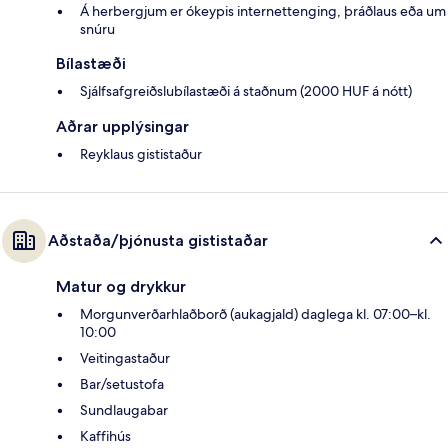
Á herbergjum er ókeypis internettenging, þráðlaus eða um
snúru
Bílastæði
Sjálfsafgreiðslubílastæði á staðnum (2000 HUF á nótt)
Aðrar upplýsingar
Reyklaus gististaður
Aðstaða/þjónusta gististaðar
Matur og drykkur
Morgunverðarhlaðborð (aukagjald) daglega kl. 07:00–kl.
10:00
Veitingastaður
Bar/setustofa
Sundlaugabar
Kaffihús