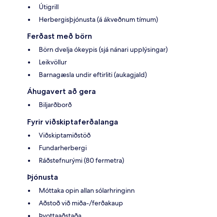
Útigrill
Herbergisþjónusta (á ákveðnum tímum)
Ferðast með börn
Börn dvelja ókeypis (sjá nánari upplýsingar)
Leikvöllur
Barnagæsla undir eftirliti (aukagjald)
Áhugavert að gera
Biljarðborð
Fyrir viðskiptaferðalanga
Viðskiptamiðstöð
Fundarherbergi
Ráðstefnurými (80 fermetra)
Þjónusta
Móttaka opin allan sólarhringinn
Aðstoð við miða-/ferðakaup
Þvottaaðstaða