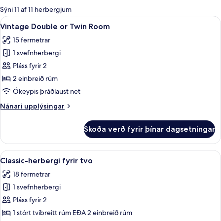
boði
Sýni 11 af 11 herbergjum
fyrir
Skoða
Vintage Dou
3
Vintage Double or Twin Room
herbergi
allar
15 fermetrar
myndir
1 svefnherbergi
fyrir
Vintage
Pláss fyrir 2
Double
2 einbreið rúm
or
Ókeypis þráðlaust net
Twin
Nánari
Nánari upplýsingar
Room
upplýsingar
fyrir
Skoða verð fyrir þínar dagsetningar
Vintage
Double
or
Skoða
Classic-herbergi fyrir tvo | Míníbar, 
4
Twin
Classic-herbergi fyrir tvo
allar
Room
18 fermetrar
myndir
1 svefnherbergi
fyrir
Classic-
Pláss fyrir 2
herbergi
1 stórt tvíbreitt rúm EÐA 2 einbreið rúm