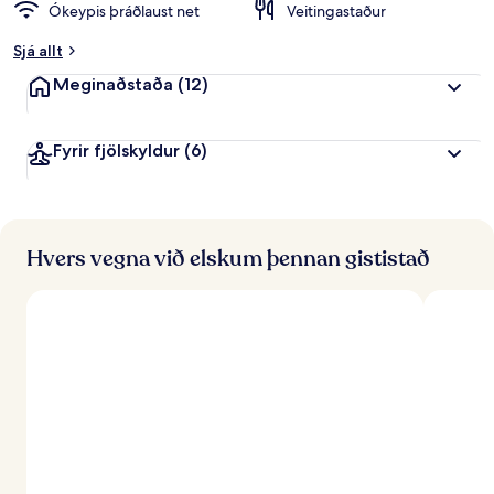
Ókeypis þráðlaust net
Veitingastaður
Sjá allt
Meginaðstaða
(12)
Fyrir fjölskyldur
(6)
Hvers vegna við elskum þennan gististað