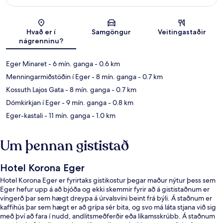
Kort
Hvað er í
Samgöngur
Veitingastaðir
nágrenninu?
Eger Minaret
- 6 mín. ganga
- 0.6 km
Menningarmiðstöðin í Eger
- 8 mín. ganga
- 0.7 km
Kossuth Lajos Gata
- 8 mín. ganga
- 0.7 km
Dómkirkjan í Eger
- 9 mín. ganga
- 0.8 km
Eger-kastali
- 11 mín. ganga
- 1.0 km
Um þennan gististað
Hotel Korona Eger
Hotel Korona Eger er fyrirtaks gistikostur þegar maður nýtur þess sem
Eger hefur upp á að bjóða og ekki skemmir fyrir að á gististaðnum er
víngerð þar sem hægt dreypa á úrvalsvíni beint frá býli. Á staðnum er
kaffihús þar sem hægt er að grípa sér bita, og svo má láta stjana við sig
með því að fara í nudd, andlitsmeðferðir eða líkamsskrúbb. Á staðnum