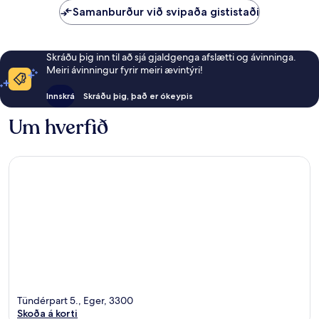
Samanburður við svipaða gististaði
Skráðu þig inn til að sjá gjaldgenga afslætti og ávinninga.
Meiri ávinningur fyrir meiri ævintýri!
Innskrá
Skráðu þig, það er ókeypis
Um hverfið
Tündérpart 5., Eger, 3300
Skoða á korti