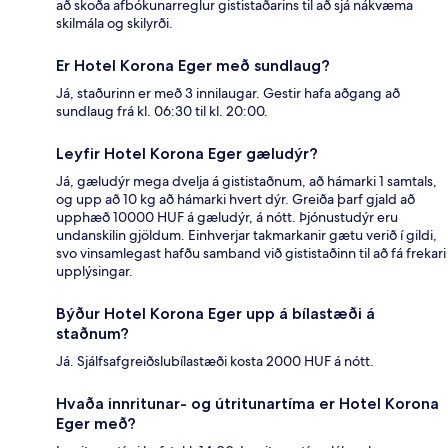
að skoða afbókunarreglur gististaðarins til að sjá nákvæma
skilmála og skilyrði.
Er Hotel Korona Eger með sundlaug?
Já, staðurinn er með 3 innilaugar. Gestir hafa aðgang að
sundlaug frá kl. 06:30 til kl. 20:00.
Leyfir Hotel Korona Eger gæludýr?
Já, gæludýr mega dvelja á gististaðnum, að hámarki 1 samtals,
og upp að 10 kg að hámarki hvert dýr. Greiða þarf gjald að
upphæð 10000 HUF á gæludýr, á nótt. Þjónustudýr eru
undanskilin gjöldum. Einhverjar takmarkanir gætu verið í gildi,
svo vinsamlegast hafðu samband við gististaðinn til að fá frekari
upplýsingar.
Býður Hotel Korona Eger upp á bílastæði á
staðnum?
Já. Sjálfsafgreiðslubílastæði kosta 2000 HUF á nótt.
Hvaða innritunar- og útritunartíma er Hotel Korona
Eger með?