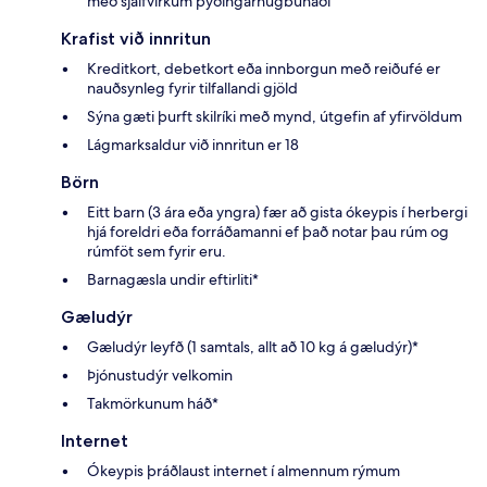
með sjálfvirkum þýðingarhugbúnaði
Krafist við innritun
Kreditkort, debetkort eða innborgun með reiðufé er
nauðsynleg fyrir tilfallandi gjöld
Sýna gæti þurft skilríki með mynd, útgefin af yfirvöldum
Lágmarksaldur við innritun er 18
Börn
Eitt barn (3 ára eða yngra) fær að gista ókeypis í herbergi
hjá foreldri eða forráðamanni ef það notar þau rúm og
rúmföt sem fyrir eru.
Barnagæsla undir eftirliti*
Gæludýr
Gæludýr leyfð (1 samtals, allt að 10 kg á gæludýr)*
Þjónustudýr velkomin
Takmörkunum háð*
Internet
Ókeypis þráðlaust internet í almennum rýmum