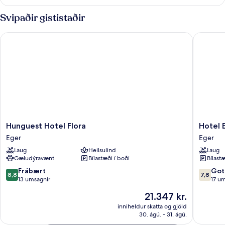
Double
or
Svipaðir gististaðir
Twin
Room
Hunguest Hotel Flora
Hotel Eg
Hunguest
Hotel
Hunguest Hotel Flora
Hotel 
Hotel
Eger
Eger
Eger
Flora
&
Laug
Heilsulind
Laug
Eger
Park
Gæludýravænt
Bílastæði í boði
Bílastæ
Eger
8.8
7.8
Frábært
Got
8,8
7,8
af
af
13 umsagnir
17 u
10,
10,
Verðið
21.347 kr.
Frábært,
Gott,
er
13
17
inniheldur skatta og gjöld
21.347 kr.
30. ágú. - 31. ágú.
umsagnir
umsagni