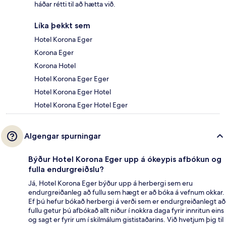
háðar rétti til að hætta við.
Líka þekkt sem
Hotel Korona Eger
Korona Eger
Korona Hotel
Hotel Korona Eger Eger
Hotel Korona Eger Hotel
Hotel Korona Eger Hotel Eger
Algengar spurningar
Býður Hotel Korona Eger upp á ókeypis afbókun og
fulla endurgreiðslu?
Já, Hotel Korona Eger býður upp á herbergi sem eru
endurgreiðanleg að fullu sem hægt er að bóka á vefnum okkar.
Ef þú hefur bókað herbergi á verði sem er endurgreiðanlegt að
fullu getur þú afbókað allt niður í nokkra daga fyrir innritun eins
og sagt er fyrir um í skilmálum gististaðarins. Við hvetjum þig til