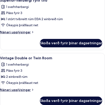
Superior-herbergi fyrir tvo
allar
1 svefnherbergi
myndir
Pláss fyrir 3
fyrir
Superior-
1 stórt tvíbreitt rúm EÐA 2 einbreið rúm
herbergi
Ókeypis þráðlaust net
fyrir
Nánari
Nánari upplýsingar
tvo
upplýsingar
fyrir
Skoða verð fyrir þínar dagsetningar
Superior-
herbergi
fyrir
Skoða
Vintage Dou
1
tvo
Vintage Double or Twin Room
allar
1 svefnherbergi
myndir
Pláss fyrir 3
fyrir
Vintage
2 einbreið rúm
Double
Ókeypis þráðlaust net
or
Nánari
Nánari upplýsingar
Twin
upplýsingar
Room
fyrir
Skoða verð fyrir þínar dagsetningar
Vintage