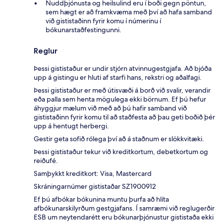
Nuddþjónusta og heilsulind eru í boði gegn pöntun,
sem hægt er að framkvæma með því að hafa samband
við gististaðinn fyrir komu í númerinu í
bókunarstaðfestingunni.
Reglur
Þessi gististaður er undir stjórn atvinnugestgjafa. Að bjóða
upp á gistingu er hluti af starfi hans, rekstri og aðalfagi.
Þessi gististaður er með útisvæði á borð við svalir, verandir
eða palla sem henta mögulega ekki börnum. Ef þú hefur
áhyggjur mælum við með að þú hafir samband við
gististaðinn fyrir komu til að staðfesta að þau geti boðið þér
upp á hentugt herbergi.
Gestir geta sofið rólega því að á staðnum er slökkvitæki.
Þessi gististaður tekur við kreditkortum, debetkortum og
reiðufé.
Samþykkt kreditkort: Visa, Mastercard
Skráningarnúmer gististaðar SZ1900912
Ef þú afbókar bókunina muntu þurfa að hlíta
afbókunarskilyrðum gestgjafans. Í samræmi við reglugerðir
ESB um neytendarétt eru bókunarþjónustur gististaða ekki