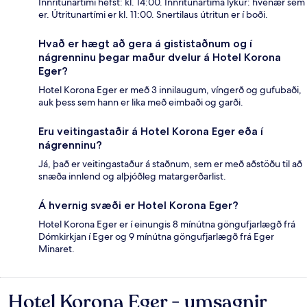
Innritunartími hefst: kl. 14:00. Innritunartíma lýkur: hvenær sem
er. Útritunartími er kl. 11:00. Snertilaus útritun er í boði.
Hvað er hægt að gera á gististaðnum og í
nágrenninu þegar maður dvelur á Hotel Korona
Eger?
Hotel Korona Eger er með 3 innilaugum, víngerð og gufubaði,
auk þess sem hann er lika með eimbaði og garði.
Eru veitingastaðir á Hotel Korona Eger eða í
nágrenninu?
Já, það er veitingastaður á staðnum, sem er með aðstöðu til að
snæða innlend og alþjóðleg matargerðarlist.
Á hvernig svæði er Hotel Korona Eger?
Hotel Korona Eger er í einungis 8 mínútna göngufjarlægð frá
Dómkirkjan í Eger og 9 mínútna göngufjarlægð frá Eger
Minaret.
Hotel Korona Eger - umsagnir
Umsagnir