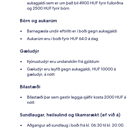
aukagjaldi sem er um það bil 4900 HUF fyrir fullorðna
og 2500 HUF fyrir börn
Börn og aukarúm
Barnagæsla undir eftirliti er í boði gegn aukagjaldi
Aukarúm eru í boði fyrir HUF 64.0 á dag
Gæludýr
Þjónustudýr eru undanskilin frá gjöldum
Gæludýr eru leyfð gegn aukagjaldi, HUF 10000 á
gæludýr, á nótt
Bílastæði
Bílastæði þar sem gestir leggja sjálfir kosta 2000 HUF á
nótt
Sundlaugar, heilsulind og líkamsrækt (ef við á)
Aðgangur að sundlaug í boði frá kl. 06:30 til kl. 20:00.