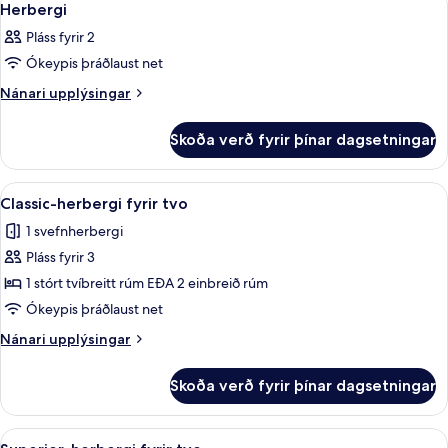
4
Herbergi
allar
Pláss fyrir 2
myndir
Ókeypis þráðlaust net
fyrir
Herbergi
Nánari
Nánari upplýsingar
upplýsingar
fyrir
Skoða verð fyrir þínar dagsetningar
Herbergi
Skoða
Classic-herbergi fyrir tvo | Míníbar, 
1
Classic-herbergi fyrir tvo
allar
1 svefnherbergi
myndir
Pláss fyrir 3
fyrir
Classic-
1 stórt tvíbreitt rúm EÐA 2 einbreið rúm
herbergi
Ókeypis þráðlaust net
fyrir
Nánari
Nánari upplýsingar
tvo
upplýsingar
fyrir
Skoða verð fyrir þínar dagsetningar
Classic-
herbergi
fyrir
Skoða
Superior-herbergi fyrir tvo | Míníbar,
1
tvo