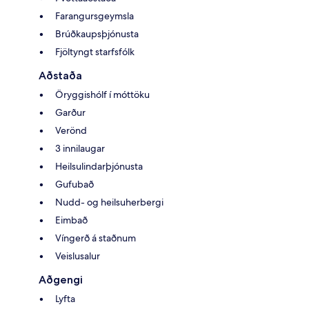
Farangursgeymsla
Brúðkaupsþjónusta
Fjöltyngt starfsfólk
Aðstaða
Öryggishólf í móttöku
Garður
Verönd
3 innilaugar
Heilsulindarþjónusta
Gufubað
Nudd- og heilsuherbergi
Eimbað
Víngerð á staðnum
Veislusalur
Aðgengi
Lyfta