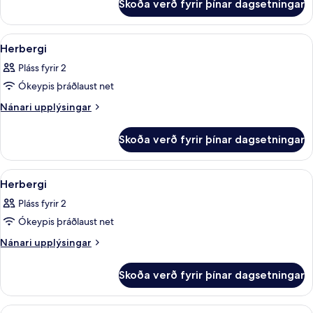
Skoða verð fyrir þínar dagsetningar
Forsetasvíta
Skoða
Míníbar, skrifborð, hljóðeinangrun, ó
4
Herbergi
allar
Pláss fyrir 2
myndir
Ókeypis þráðlaust net
fyrir
Herbergi
Nánari
Nánari upplýsingar
upplýsingar
fyrir
Skoða verð fyrir þínar dagsetningar
Herbergi
Skoða
Míníbar, skrifborð, hljóðeinangrun, ó
4
Herbergi
allar
Pláss fyrir 2
myndir
Ókeypis þráðlaust net
fyrir
Herbergi
Nánari
Nánari upplýsingar
upplýsingar
fyrir
Skoða verð fyrir þínar dagsetningar
Herbergi
Skoða
Míníbar, skrifborð, hljóðeinangrun, ó