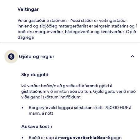
Veitingar
Veitingastaður á staðnum - Þessi staður er veitingastaður,
innlend og alþjóðleg matargerðarlist er sérgrein staðarins og í
boði eru morgunverður, hádegisverður og kvöldverður. Opið
daglega
Gjöld og reglur
Skyldugjöld
Þú verður beðin/n að greiða eftirfarandi gjöld á
gististaðnum við innritun eða útritun. Gjöld gætu verið með
viðeigandi sköttum inniföldum:
Borgaryfirvöld leggja á sérstakan skatt: 750.00 HUF á
mann, á nótt
Aukavalkostir
Boðið er upp á
morgunverðarhlaðborð
gegn