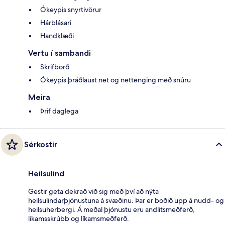
Ókeypis snyrtivörur
Hárblásari
Handklæði
Vertu í sambandi
Skrifborð
Ókeypis þráðlaust net og nettenging með snúru
Meira
Þrif daglega
Sérkostir
Heilsulind
Gestir geta dekrað við sig með því að nýta
heilsulindarþjónustuna á svæðinu. Þar er boðið upp á nudd- og
heilsuherbergi. Á meðal þjónustu eru andlitsmeðferð,
líkamsskrúbb og líkamsmeðferð.