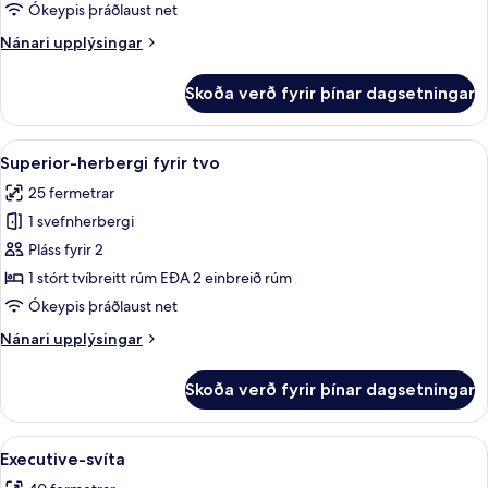
fyrir
Ókeypis þráðlaust net
tvo
Nánari
Nánari upplýsingar
upplýsingar
fyrir
Skoða verð fyrir þínar dagsetningar
Classic-
herbergi
fyrir
Skoða
Superior-herbergi fyrir tvo | Míníbar,
6
tvo
Superior-herbergi fyrir tvo
allar
25 fermetrar
myndir
1 svefnherbergi
fyrir
Superior-
Pláss fyrir 2
herbergi
1 stórt tvíbreitt rúm EÐA 2 einbreið rúm
fyrir
Ókeypis þráðlaust net
tvo
Nánari
Nánari upplýsingar
upplýsingar
fyrir
Skoða verð fyrir þínar dagsetningar
Superior-
herbergi
fyrir
Skoða
Executive-svíta | Míníbar, skrifborð, 
4
tvo
Executive-svíta
allar