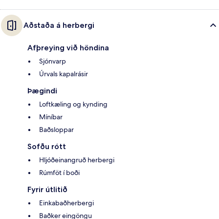
Aðstaða á herbergi
Afþreying við höndina
Sjónvarp
Úrvals kapalrásir
Þægindi
Loftkæling og kynding
Míníbar
Baðsloppar
Sofðu rótt
Hljóðeinangruð herbergi
Rúmföt í boði
Fyrir útlitið
Einkabaðherbergi
Baðker eingöngu