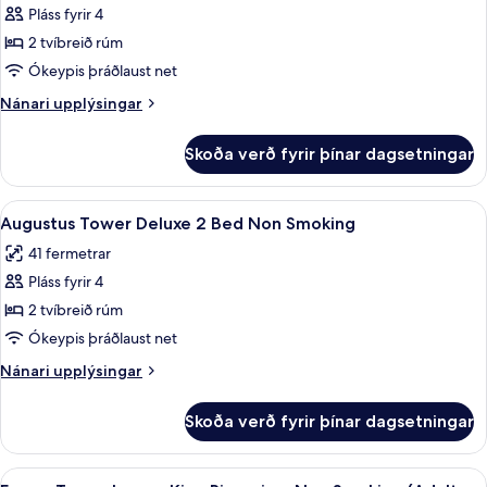
Pláss fyrir 4
Forum
2 tvíbreið rúm
Tower
Deluxe
Ókeypis þráðlaust net
Room
Nánari
Nánari upplýsingar
2
upplýsingar
fyrir
Bed
Skoða verð fyrir þínar dagsetningar
Forum
Non
Tower
Smoking
Deluxe
Skoða
Rúmföt af bestu gerð, rúm með „pillo
4
(Adult
Room
Augustus Tower Deluxe 2 Bed Non Smoking
allar
2
only
41 fermetrar
Bed
myndir
Forum
Non
Pláss fyrir 4
fyrir
Tower)
Smoking
Augustus
2 tvíbreið rúm
(Adult
Tower
only
Ókeypis þráðlaust net
Forum
Deluxe
Nánari
Nánari upplýsingar
Tower)
2
upplýsingar
Bed
fyrir
Skoða verð fyrir þínar dagsetningar
Augustus
Non
Tower
Smoking
Deluxe
Skoða
Rúmföt af bestu gerð, rúm með „pillo
4
2