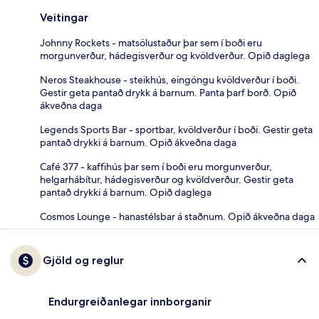
Veitingar
Johnny Rockets - matsölustaður þar sem í boði eru
morgunverður, hádegisverður og kvöldverður. Opið daglega
Neros Steakhouse - steikhús, eingöngu kvöldverður í boði.
Gestir geta pantað drykk á barnum. Panta þarf borð. Opið
ákveðna daga
Legends Sports Bar - sportbar, kvöldverður í boði. Gestir geta
pantað drykki á barnum. Opið ákveðna daga
Café 377 - kaffihús þar sem í boði eru morgunverður,
helgarhábítur, hádegisverður og kvöldverður. Gestir geta
pantað drykki á barnum. Opið daglega
Cosmos Lounge - hanastélsbar á staðnum. Opið ákveðna daga
Gjöld og reglur
Endurgreiðanlegar innborganir