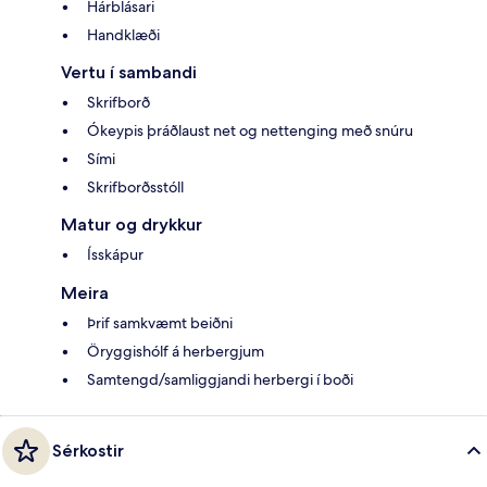
Hárblásari
Handklæði
Vertu í sambandi
Skrifborð
Ókeypis þráðlaust net og nettenging með snúru
Sími
Skrifborðsstóll
Matur og drykkur
Ísskápur
Meira
Þrif samkvæmt beiðni
Öryggishólf á herbergjum
Samtengd/samliggjandi herbergi í boði
Sérkostir