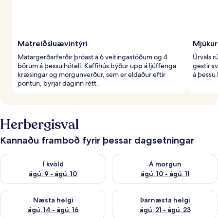
Matreiðsluævintýri
Mjúkur
Matargerðarferðir þróast á 6 veitingastöðum og 4
Úrvals r
börum á þessu hóteli. Kaffihús býður upp á ljúffenga
gestir s
kræsingar og morgunverður, sem er eldaður eftir
á þessu 
pöntun, byrjar daginn rétt.
Herbergisval
Kannaðu framboð fyrir þessar dagsetningar
Athuga framboð í kvöld ágú. 9 - ágú. 10
Athuga framboð á morgun ágú.
Í kvöld
Á morgun
ágú. 9 - ágú. 10
ágú. 10 - ágú. 11
Athuga framboð næstu helgi ágú. 14 - ágú. 16
Athuga framboð þarnæstu helg
Næsta helgi
Þarnæsta helgi
ágú. 14 - ágú. 16
ágú. 21 - ágú. 23