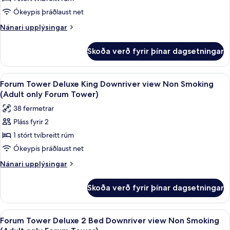
(Adult
Tower
only
Ókeypis þráðlaust net
Forum
Deluxe
Nánari
Nánari upplýsingar
Tower)
King
upplýsingar
w/
fyrir
Skoða verð fyrir þínar dagsetningar
Augustus
Sofa
Tower
Non
Deluxe
Skoða
Rúmföt af bestu gerð, rúm með „pillo
Smoking
4
King
Forum Tower Deluxe King Downriver view Non Smoking
allar
w/
(Adult only Forum Tower)
Sofa
myndir
38 fermetrar
Non
fyrir
Smoking
Pláss fyrir 2
Forum
1 stórt tvíbreitt rúm
Tower
Deluxe
Ókeypis þráðlaust net
King
Nánari
Nánari upplýsingar
Downriver
upplýsingar
fyrir
view
Skoða verð fyrir þínar dagsetningar
Forum
Non
Tower
Smoking
Deluxe
Skoða
Rúmföt af bestu gerð, rúm með „pillo
4
(Adult
King
Forum Tower Deluxe 2 Bed Downriver view Non Smoking
allar
Downriver