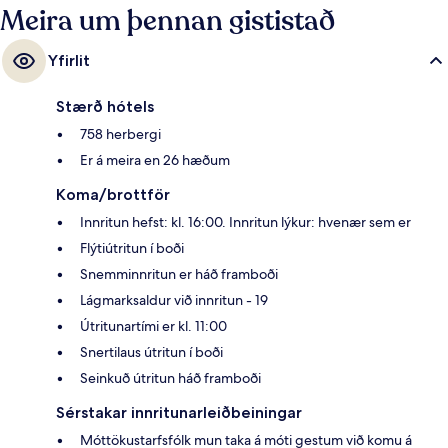
Meira um þennan gististað
Yfirlit
Stærð hótels
758 herbergi
Er á meira en 26 hæðum
Koma/brottför
Innritun hefst: kl. 16:00. Innritun lýkur: hvenær sem er
Flýtiútritun í boði
Snemminnritun er háð framboði
Lágmarksaldur við innritun - 19
Útritunartími er kl. 11:00
Snertilaus útritun í boði
Seinkuð útritun háð framboði
Sérstakar innritunarleiðbeiningar
Móttökustarfsfólk mun taka á móti gestum við komu á