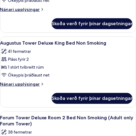
Deluxe
Ókeypis þráðlaust net
Room
Nánari
Nánari upplýsingar
King
upplýsingar
fyrir
Non
Skoða verð fyrir þínar dagsetningar
Forum
Smoking
Tower
(Adult
Deluxe
Skoða
Augustus Tower Deluxe King Bed Non 
4
only
Room
Augustus Tower Deluxe King Bed Non Smoking
allar
King
Forum
41 fermetrar
Non
myndir
Tower)
Smoking
Pláss fyrir 2
fyrir
(Adult
Augustus
1 stórt tvíbreitt rúm
only
Tower
Forum
Ókeypis þráðlaust net
Tower)
Deluxe
Nánari
Nánari upplýsingar
King
upplýsingar
Bed
fyrir
Skoða verð fyrir þínar dagsetningar
Augustus
Non
Tower
Smoking
Deluxe
Skoða
Rúmföt af bestu gerð, rúm með „pillo
4
King
Forum Tower Deluxe Room 2 Bed Non Smoking (Adult only
allar
Bed
Forum Tower)
Non
myndir
38 fermetrar
Smoking
fyrir