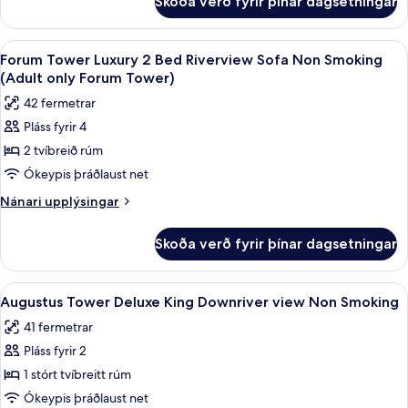
Skoða verð fyrir þínar dagsetningar
Forum
Non
Tower
Smoking
Luxury
Skoða
Forum Tower Luxury 2 Bed Riverview S
4
(Adult
King
Forum Tower Luxury 2 Bed Riverview Sofa Non Smoking
allar
Riverview
only
(Adult only Forum Tower)
Sofa
myndir
Forum
42 fermetrar
Non
fyrir
Tower)
Smoking
Pláss fyrir 4
Forum
(Adult
2 tvíbreið rúm
Tower
only
Forum
Luxury
Ókeypis þráðlaust net
Tower)
2
Nánari
Nánari upplýsingar
Bed
upplýsingar
fyrir
Riverview
Skoða verð fyrir þínar dagsetningar
Forum
Sofa
Tower
Non
Luxury
Skoða
Rúmföt af bestu gerð, rúm með „pillo
4
Smoking
2
Augustus Tower Deluxe King Downriver view Non Smoking
allar
Bed
(Adult
41 fermetrar
Riverview
myndir
only
Sofa
Pláss fyrir 2
fyrir
Forum
Non
Augustus
1 stórt tvíbreitt rúm
Smoking
Tower)
Tower
(Adult
Ókeypis þráðlaust net