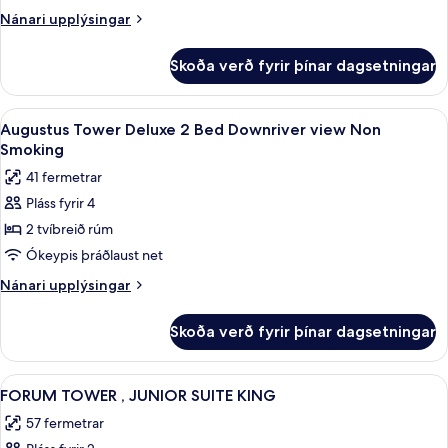
only
Deluxe
Nánari
Nánari upplýsingar
Forum
King
upplýsingar
Tower)
Downriver
fyrir
Skoða verð fyrir þínar dagsetningar
Augustus
view
Tower
Non
Deluxe
Skoða
Rúmföt af bestu gerð, rúm með „pillo
Smoking
4
King
Augustus Tower Deluxe 2 Bed Downriver view Non
allar
Downriver
Smoking
view
myndir
41 fermetrar
Non
fyrir
Smoking
Pláss fyrir 4
Augustus
2 tvíbreið rúm
Tower
Deluxe
Ókeypis þráðlaust net
2
Nánari
Nánari upplýsingar
Bed
upplýsingar
fyrir
Downriver
Skoða verð fyrir þínar dagsetningar
Augustus
view
Tower
Non
Deluxe
Skoða
FORUM TOWER , JUNIOR SUITE KING | R
4
Smoking
2
FORUM TOWER , JUNIOR SUITE KING
allar
Bed
57 fermetrar
Downriver
myndir
view