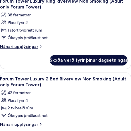
Forum Tower Luxury King Riverview Non Smoking (Adult
allar
Bed
only Forum Tower)
Non
myndir
38 fermetrar
Smoking
fyrir
Pláss fyrir 2
Forum
1 stórt tvíbreitt rúm
Tower
Luxury
Ókeypis þráðlaust net
King
Nánari
Nánari upplýsingar
Riverview
upplýsingar
fyrir
Non
Skoða verð fyrir þínar dagsetningar
Forum
Smoking
Tower
(Adult
Luxury
Skoða
Rúmföt af bestu gerð, rúm með „pillo
4
only
King
Forum Tower Luxury 2 Bed Riverview Non Smoking (Adult
allar
Riverview
Forum
only Forum Tower)
Non
myndir
Tower)
42 fermetrar
Smoking
fyrir
(Adult
Pláss fyrir 4
Forum
only
2 tvíbreið rúm
Tower
Forum
Tower)
Luxury
Ókeypis þráðlaust net
2
Nánari
Nánari upplýsingar
Bed
upplýsingar