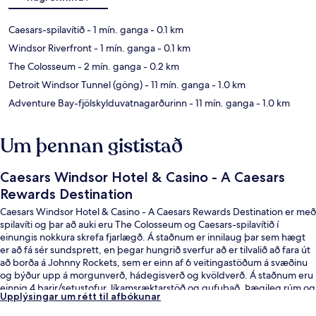
Caesars-spilavítið
- 1 mín. ganga
- 0.1 km
Windsor Riverfront
- 1 mín. ganga
- 0.1 km
The Colosseum
- 2 mín. ganga
- 0.2 km
Detroit Windsor Tunnel (göng)
- 11 mín. ganga
- 1.0 km
Adventure Bay-fjölskylduvatnagarðurinn
- 11 mín. ganga
- 1.0 km
Um þennan gististað
Caesars Windsor Hotel & Casino - A Caesars
Rewards Destination
Caesars Windsor Hotel & Casino - A Caesars Rewards Destination er með
spilavíti og þar að auki eru The Colosseum og Caesars-spilavítið í
einungis nokkura skrefa fjarlægð. Á staðnum er innilaug þar sem hægt
er að fá sér sundsprett, en þegar hungrið sverfur að er tilvalið að fara út
að borða á Johnny Rockets, sem er einn af 6 veitingastöðum á svæðinu
og býður upp á morgunverð, hádegisverð og kvöldverð. Á staðnum eru
einnig 4 barir/setustofur, líkamsræktarstöð og gufubað. Þægileg rúm og
Upplýsingar um rétt til afbókunar
hjálpsamt starfsfólk eru meðal helstu kosta gististaðarins að mati
ferðamanna sem hafa heimsótt hann.