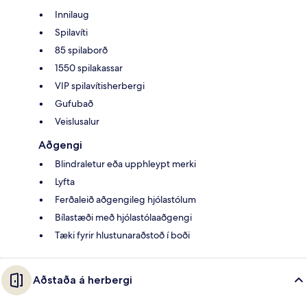
Innilaug
Spilavíti
85 spilaborð
1550 spilakassar
VIP spilavítisherbergi
Gufubað
Veislusalur
Aðgengi
Blindraletur eða upphleypt merki
Lyfta
Ferðaleið aðgengileg hjólastólum
Bílastæði með hjólastólaaðgengi
Tæki fyrir hlustunaraðstoð í boði
Aðstaða á herbergi