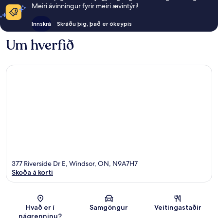
Meiri ávinningur fyrir meiri ævintýri!
Innskrá
Skráðu þig, það er ókeypis
Um hverfið
377 Riverside Dr E, Windsor, ON, N9A7H7
Skoða á korti
Kort
Hvað er í
Samgöngur
Veitingastaðir
nágrenninu?