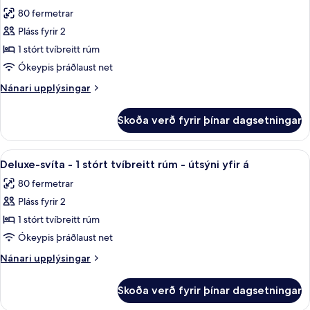
allar
tvíbreið
80 fermetrar
rúm
myndir
-
Pláss fyrir 2
fyrir
turnherbergi
FORUM
1 stórt tvíbreitt rúm
TOWER
Ókeypis þráðlaust net
DELUXE
Nánari
Nánari upplýsingar
SUITE
upplýsingar
KING
fyrir
Skoða verð fyrir þínar dagsetningar
FORUM
CITYVIEW
TOWER
DELUXE
Skoða
Deluxe-svíta - 1 stórt tvíbreitt rúm -
5
SUITE
Deluxe-svíta - 1 stórt tvíbreitt rúm - útsýni yfir á
allar
KING
80 fermetrar
CITYVIEW
myndir
Pláss fyrir 2
fyrir
Deluxe-
1 stórt tvíbreitt rúm
svíta
Ókeypis þráðlaust net
-
Nánari
Nánari upplýsingar
1
upplýsingar
stórt
fyrir
Skoða verð fyrir þínar dagsetningar
Deluxe-
tvíbreitt
svíta