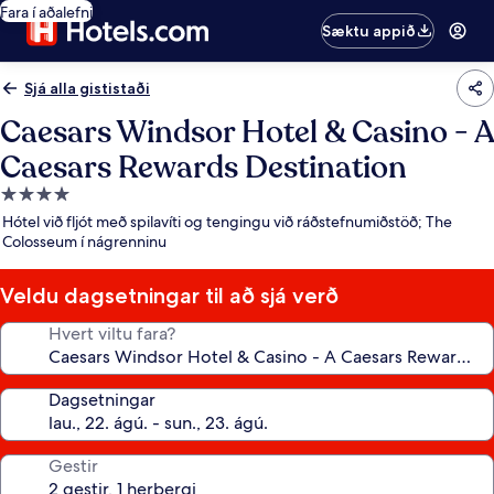
Fara í aðalefni
Sæktu appið
Sjá alla gististaði
Caesars Windsor Hotel & Casino - A
Caesars Rewards Destination
4.0
stjörnu
Hótel við fljót með spilavíti og tengingu við ráðstefnumiðstöð; The
gististaður
Colosseum í nágrenninu
Veldu dagsetningar til að sjá verð
Hvert viltu fara?
Dagsetningar
Gestir