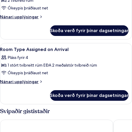
Deluxe-
2 tvíbreið rúm
turnherbergi
svíta
Ókeypis þráðlaust net
-
Nánari
Nánari upplýsingar
2
upplýsingar
tvíbreið
fyrir
Skoða verð fyrir þínar dagsetningar
Deluxe-
rúm
svíta
-
-
Skoða
Room Type Assigned on Arrival | Rúmf
turnherbergi
4
2
Room Type Assigned on Arrival
allar
tvíbreið
Pláss fyrir 4
rúm
myndir
-
1 stórt tvíbreitt rúm EÐA 2 meðalstór tvíbreið rúm
fyrir
turnherbergi
Room
Ókeypis þráðlaust net
Type
Nánari
Nánari upplýsingar
Assigned
upplýsingar
fyrir
on
Skoða verð fyrir þínar dagsetningar
Room
Arrival
Type
Assigned
Svipaðir gististaðir
on
Arrival
Holiday Inn Express Windsor Waterfront by IHG
Best Wes