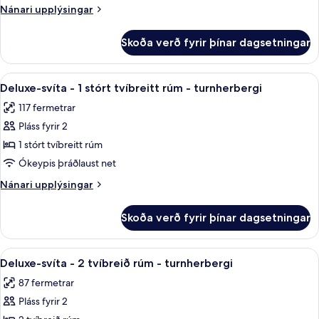
,
Nánari
Nánari upplýsingar
JUNIOR
upplýsingar
SUITE
fyrir
Skoða verð fyrir þínar dagsetningar
AUGUSTUS
2
TOWER
BED
,
Skoða
Deluxe-svíta - 1 stórt tvíbreitt rúm -
6
JUNIOR
Deluxe-svíta - 1 stórt tvíbreitt rúm - turnherbergi
allar
SUITE
117 fermetrar
2
myndir
BED
Pláss fyrir 2
fyrir
Deluxe-
1 stórt tvíbreitt rúm
svíta
Ókeypis þráðlaust net
-
Nánari
Nánari upplýsingar
1
upplýsingar
stórt
fyrir
Skoða verð fyrir þínar dagsetningar
Deluxe-
tvíbreitt
svíta
rúm
-
Skoða
Deluxe-svíta - 2 tvíbreið rúm - turnh
-
7
1
Deluxe-svíta - 2 tvíbreið rúm - turnherbergi
allar
stórt
turnherbergi
87 fermetrar
tvíbreitt
myndir
rúm
Pláss fyrir 2
fyrir
-