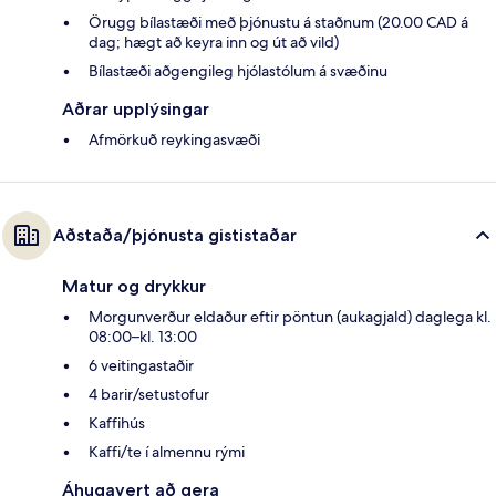
Örugg bílastæði með þjónustu á staðnum (20.00 CAD á
dag; hægt að keyra inn og út að vild)
Bílastæði aðgengileg hjólastólum á svæðinu
Aðrar upplýsingar
Afmörkuð reykingasvæði
Aðstaða/þjónusta gististaðar
Matur og drykkur
Morgunverður eldaður eftir pöntun (aukagjald) daglega kl.
08:00–kl. 13:00
6 veitingastaðir
4 barir/setustofur
Kaffihús
Kaffi/te í almennu rými
Áhugavert að gera