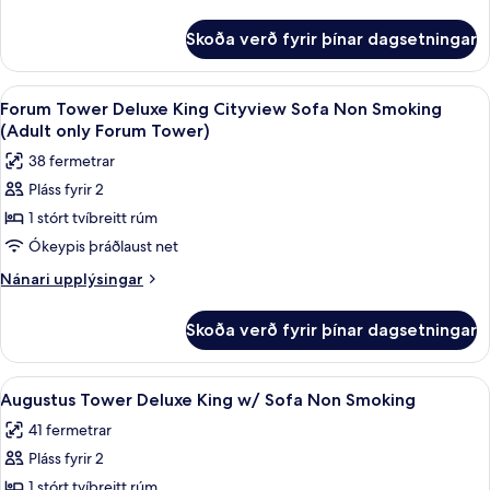
Tower)
Deluxe
upplýsingar
fyrir
King
Skoða verð fyrir þínar dagsetningar
Augustus
Bed
Tower
Non
Deluxe
Skoða
Rúmföt af bestu gerð, rúm með „pillo
4
Smoking
King
Forum Tower Deluxe King Cityview Sofa Non Smoking
allar
Bed
(Adult only Forum Tower)
Non
myndir
38 fermetrar
Smoking
fyrir
Pláss fyrir 2
Forum
1 stórt tvíbreitt rúm
Tower
Deluxe
Ókeypis þráðlaust net
King
Nánari
Nánari upplýsingar
Cityview
upplýsingar
fyrir
Sofa
Skoða verð fyrir þínar dagsetningar
Forum
Non
Tower
Smoking
Deluxe
Skoða
Rúmföt af bestu gerð, rúm með „pillo
4
(Adult
King
Augustus Tower Deluxe King w/ Sofa Non Smoking
allar
Cityview
only
41 fermetrar
Sofa
myndir
Forum
Non
Pláss fyrir 2
fyrir
Tower)
Smoking
Augustus
1 stórt tvíbreitt rúm