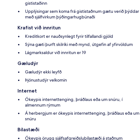
gististaðinn
Upplýsingar sem koma frá gististaðnum gætu verið þýddar
með sjálfvirkum þýðingarhugbúnaði
Krafist við innritun
Kreditkort er nauðsynlegt fyrir tilfallandi gjöld
Sýna gæti þurft skilríki með mynd, útgefin af yfirvöldum
Lágmarksaldur við innritun er 19
Gæludýr
Gæludýr ekki leyfð
Þjónustudýr velkomin
Internet
Ókeypis internettenging, þráðlaus eða um snúru, í
almennum rýmum
Á herbergjum er ókeypis internettenging, þráðlaus eða um
snúru
Bílastæði
Ókeypis örugg sjálfsafgreiðslubílastæði á staðnum