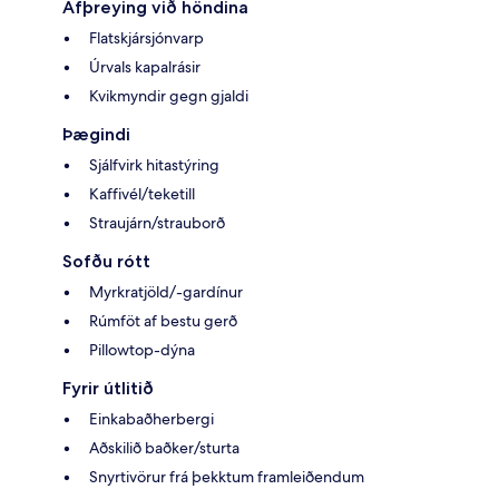
Afþreying við höndina
Flatskjársjónvarp
Úrvals kapalrásir
Kvikmyndir gegn gjaldi
Þægindi
Sjálfvirk hitastýring
Kaffivél/teketill
Straujárn/strauborð
Sofðu rótt
Myrkratjöld/-gardínur
Rúmföt af bestu gerð
Pillowtop-dýna
Fyrir útlitið
Einkabaðherbergi
Aðskilið baðker/sturta
Snyrtivörur frá þekktum framleiðendum