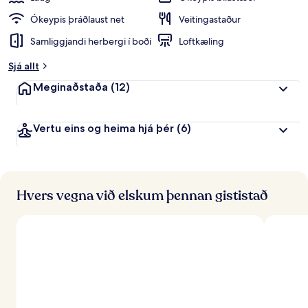
Ókeypis þráðlaust net
Veitingastaður
Samliggjandi herbergi í boði
Loftkæling
Sjá allt
Meginaðstaða
(12)
Vertu eins og heima hjá þér
(6)
Hvers vegna við elskum þennan gististað