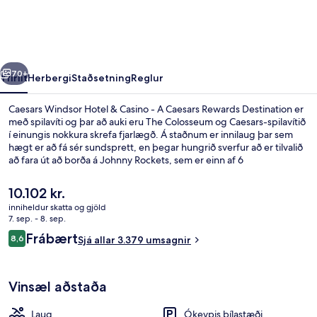
&
Casino
-
rra
Næsta
A
70+
Yfirlit
Herbergi
Staðsetning
Reglur
Caesars
Caesars Windsor Hotel & Casino - A Caesars Rewards Destination er
Rewards
með spilavíti og þar að auki eru The Colosseum og Caesars-spilavítið
í einungis nokkura skrefa fjarlægð. Á staðnum er innilaug þar sem
Destination
hægt er að fá sér sundsprett, en þegar hungrið sverfur að er tilvalið
að fara út að borða á Johnny Rockets, sem er einn af 6
veitingastöðum á svæðinu og býður upp á morgunverð,
hádegisverð og kvöldverð. Á staðnum eru einnig 4 barir/setustofur,
Núverandi
10.102 kr.
líkamsræktarstöð og gufubað. Þægileg rúm og hjálpsamt starfsfólk
verð
inniheldur skatta og gjöld
eru meðal helstu kosta gististaðarins að mati ferðamanna sem hafa
er
7. sep. - 8. sep.
heimsótt hann.
FORUM TOWER , JUNIOR SUITE KING | R
10.102 kr.
Umsagnir
Frábært
8,6
Sjá allar 3.379 umsagnir
8,6 af 10
Vinsæl aðstaða
Laug
Ókeypis bílastæði