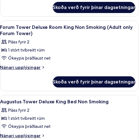
fyrir
Riverview
Skoða verð fyrir þínar dagsetningar
Forum
Non
Tower
Smoking
Luxury
Skoða
Rúmföt af bestu gerð, rúm með „pillo
7
(Adult
2
Forum Tower Deluxe Room King Non Smoking (Adult only
allar
Bed
only
Forum Tower)
Riverview
myndir
Forum
Pláss fyrir 2
Non
fyrir
Tower)
Smoking
1 stórt tvíbreitt rúm
Forum
(Adult
Ókeypis þráðlaust net
Tower
only
Forum
Deluxe
Nánari
Nánari upplýsingar
Tower)
upplýsingar
Room
fyrir
King
Skoða verð fyrir þínar dagsetningar
Forum
Non
Tower
Smoking
Deluxe
Skoða
Rúmföt af bestu gerð, rúm með „pillo
7
Room
(Adult
Augustus Tower Deluxe King Bed Non Smoking
allar
King
only
Pláss fyrir 2
Non
myndir
Forum
Smoking
1 stórt tvíbreitt rúm
fyrir
Tower)
(Adult
Augustus
Ókeypis þráðlaust net
only
Tower
Forum
Nánari
Nánari upplýsingar