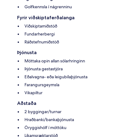
Golfkennsla í nágrenninu
Fyrir viðskiptaferðalanga
Viðskiptamiðstöð
Fundarherbergi
Ráðstefnumiðstöð
Þjónusta
Móttaka opin allan sólarhringinn
Þjónusta gestastjóra
Eðalvagna- eða leigubílaþjónusta
Farangursgeymsla
Vikapiltur
Aðstaða
2 byggingar/turnar
Hraðbanki/bankaþjónusta
Öryggishólf í móttöku
Líkamsræktarstöð