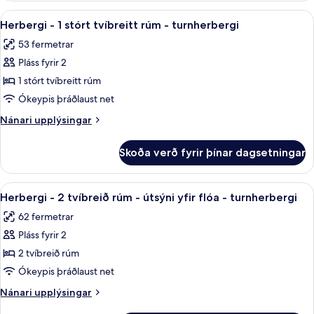
rúm
-
Skoða
Herbergi - 1 stórt tvíbreitt rúm - tur
-
4
1
Herbergi - 1 stórt tvíbreitt rúm - turnherbergi
allar
stórt
útsýni
53 fermetrar
tvíbreitt
myndir
yfir
rúm
Pláss fyrir 2
fyrir
á
-
Herbergi
1 stórt tvíbreitt rúm
útsýni
-
yfir
Ókeypis þráðlaust net
á
1
Nánari
Nánari upplýsingar
stórt
upplýsingar
tvíbreitt
fyrir
Skoða verð fyrir þínar dagsetningar
Herbergi
rúm
-
-
1
Skoða
Herbergi - 2 tvíbreið rúm - útsýni yfi
turnherbergi
4
stórt
Herbergi - 2 tvíbreið rúm - útsýni yfir flóa - turnherbergi
allar
tvíbreitt
62 fermetrar
rúm
myndir
-
Pláss fyrir 2
fyrir
turnherbergi
Herbergi
2 tvíbreið rúm
-
Ókeypis þráðlaust net
2
Nánari
Nánari upplýsingar
tvíbreið
upplýsingar