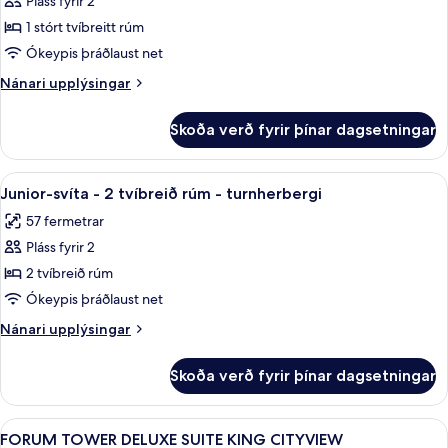
Pláss fyrir 2
fyrir
Non
FORUM
1 stórt tvíbreitt rúm
Smoking
TOWER
Ókeypis þráðlaust net
,
Nánari
Nánari upplýsingar
JUNIOR
upplýsingar
SUITE
fyrir
Skoða verð fyrir þínar dagsetningar
FORUM
KING
TOWER
,
Skoða
Rúmföt af bestu gerð, rúm með „pillo
4
JUNIOR
Junior-svíta - 2 tvíbreið rúm - turnherbergi
allar
SUITE
57 fermetrar
KING
myndir
Pláss fyrir 2
fyrir
Junior-
2 tvíbreið rúm
svíta
Ókeypis þráðlaust net
-
Nánari
Nánari upplýsingar
2
upplýsingar
tvíbreið
fyrir
Skoða verð fyrir þínar dagsetningar
Junior-
rúm
svíta
-
-
Skoða
FORUM TOWER DELUXE SUITE KING CITY
turnherbergi
5
2
FORUM TOWER DELUXE SUITE KING CITYVIEW