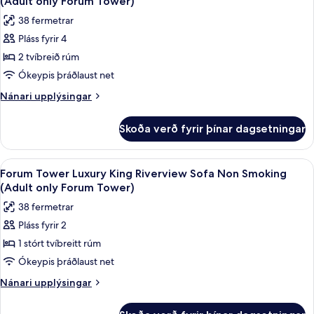
only
(Adult only Forum Tower)
view
myndir
Forum
38 fermetrar
Non
fyrir
Tower)
Smoking
Pláss fyrir 4
Forum
(Adult
2 tvíbreið rúm
Tower
only
Forum
Deluxe
Ókeypis þráðlaust net
Tower)
2
Nánari
Nánari upplýsingar
Bed
upplýsingar
fyrir
Downriver
Skoða verð fyrir þínar dagsetningar
Forum
view
Tower
Non
Deluxe
Skoða
Rúmföt af bestu gerð, rúm með „pillo
4
Smoking
2
Forum Tower Luxury King Riverview Sofa Non Smoking
allar
Bed
(Adult
(Adult only Forum Tower)
Downriver
myndir
only
38 fermetrar
view
fyrir
Forum
Non
Pláss fyrir 2
Forum
Smoking
Tower)
1 stórt tvíbreitt rúm
Tower
(Adult
only
Luxury
Ókeypis þráðlaust net
Forum
King
Nánari
Nánari upplýsingar
Tower)
Riverview
upplýsingar
fyrir
Sofa