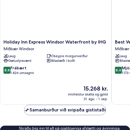
Holiday
Best
Holiday Inn Express Windsor Waterfront by IHG
Best W
Inn
Western
Miðbær Windsor
Miðbær
Express
Plus
Laug
Ókeypis morgunverður
Laug
Windsor
Waterfr
Gæludýravænt
Bílastæði í boði
Bílastæ
Waterfront
Hotel
by
Miðbær
8.8
8.4
Frábært
Mjö
8,8
8,4
IHG
Windsor
af
af
1.426 umsagnir
1.173
Miðbær
10,
10,
Windsor
Frábært,
Mjög
Verðið
15.268 kr.
1.426
gott,
er
umsagnir
1.173
inniheldur skatta og gjöld
15.268 kr.
umsagni
31. ágú. - 1. sep.
Samanburður við svipaða gististaði
Skráðu þig inn til að sjá gjaldgenga afslætti og ávinninga.