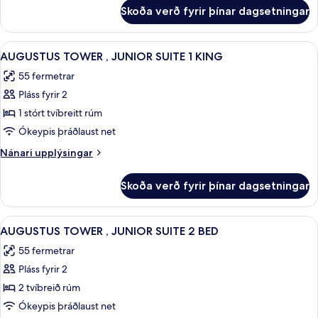
rúm
fyrir
Skoða verð fyrir þínar dagsetningar
Herbergi
-
-
útsýni
2
Skoða
AUGUSTUS TOWER , JUNIOR SUITE 1 KIN
yfir
4
tvíbreið
AUGUSTUS TOWER , JUNIOR SUITE 1 KING
allar
rúm
flóa
55 fermetrar
-
myndir
-
útsýni
Pláss fyrir 2
fyrir
turnherbergi
yfir
AUGUSTUS
1 stórt tvíbreitt rúm
flóa
TOWER
-
Ókeypis þráðlaust net
turnherbergi
,
Nánari
Nánari upplýsingar
JUNIOR
upplýsingar
SUITE
fyrir
Skoða verð fyrir þínar dagsetningar
AUGUSTUS
1
TOWER
KING
,
Skoða
Rúmföt af bestu gerð, rúm með „pillo
4
JUNIOR
AUGUSTUS TOWER , JUNIOR SUITE 2 BED
allar
SUITE
55 fermetrar
1
myndir
KING
Pláss fyrir 2
fyrir
AUGUSTUS
2 tvíbreið rúm
TOWER
Ókeypis þráðlaust net