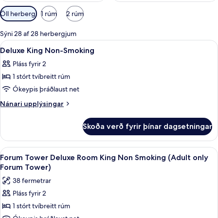
Síur
Öll herbergi
1 rúm
2 rúm
í
boði
Sýni 28 af 28 herbergjum
fyrir
Skoða
Að innan
1
Deluxe King Non-Smoking
herbergi
allar
Pláss fyrir 2
myndir
1 stórt tvíbreitt rúm
fyrir
Deluxe
Ókeypis þráðlaust net
King
Nánari
Nánari upplýsingar
Non-
upplýsingar
fyrir
Smoking
Skoða verð fyrir þínar dagsetningar
Deluxe
King
Non-
Skoða
Rúmföt af bestu gerð, rúm með „pillo
4
Smoking
Forum Tower Deluxe Room King Non Smoking (Adult only
allar
Forum Tower)
myndir
38 fermetrar
fyrir
Pláss fyrir 2
Forum
1 stórt tvíbreitt rúm
Tower