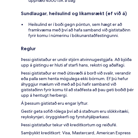
upphæð 4500 ISK á dag
Sundlaugar, heilsulind og líkamsrækt (ef við á)
Heilsulind er í boði gegn pöntun, sem hægt er að
framkvæma með því að hafa samband við gististaðinn
fyrir komu í númerinu í bókunarstaðfestingunni.
Reglur
Þessi gististaður er undir stjórn atvinnugestgjafa. Að bjóða
upp á gistingu er hluti af starfi hans, rekstri og aðalfagi.
Þessi gististaður er með útisvæði á borð við svalir, verandir
eða palla sem henta mögulega ekki börnum. Ef þú hefur
áhyggjur mælum við með að þú hafir samband við
gististaðinn fyrir komu til að staðfesta að þau geti boðið þér
upp á hentugt herbergi.
Á þessum gististað eru engar lyftur.
Gestir geta sofið rólega því að á staðnum eru slökkvitæki,
reykskynjari, öryggiskerfi og fyrstuhjálparkassi.
Þessi gististaður tekur við kreditkortum og reiðufé.
Samþykkt kreditkort: Visa, Mastercard, American Express