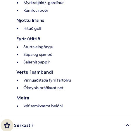
Myrkratjöld/-gardínur
Rúmföt í boði
Njóttu lífsins
Hituð gólf
Fyrir útlitið
Sturta eingöngu
Sápa og sjampó
Salernispappír
Vertu í sambandi
Vinnuaðstaða fyrir fartölvu
Ókeypis þráðlaust net
Meira
Þrif samkvæmt beiðni
Sérkostir