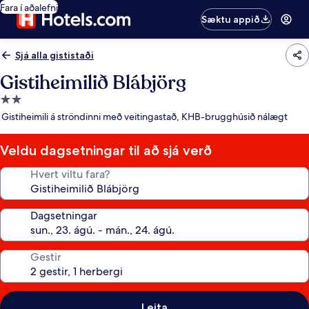
Fara í aðalefni
Sæktu appið
Sjá alla gististaði
Gistiheimilið Blábjörg
2.0
stjörnu
Gistiheimili á ströndinni með veitingastað, KHB-brugghúsið nálægt
gististaður
Veldu dagsetningar til að sjá verð
Hvert viltu fara?
Dagsetningar
Gestir
Leita