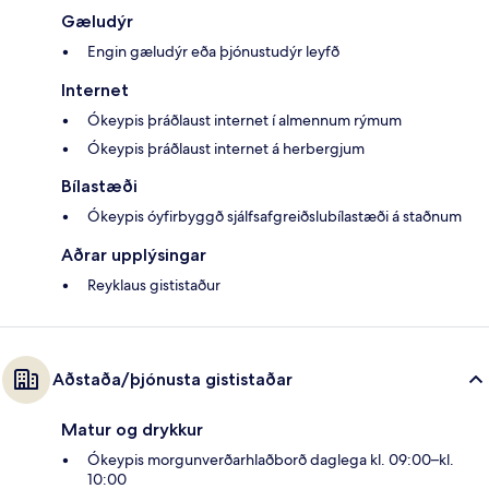
Gæludýr
Engin gæludýr eða þjónustudýr leyfð
Internet
Ókeypis þráðlaust internet í almennum rýmum
Ókeypis þráðlaust internet á herbergjum
Bílastæði
Ókeypis óyfirbyggð sjálfsafgreiðslubílastæði á staðnum
Aðrar upplýsingar
Reyklaus gististaður
Aðstaða/þjónusta gististaðar
Matur og drykkur
Ókeypis morgunverðarhlaðborð daglega kl. 09:00–kl.
10:00