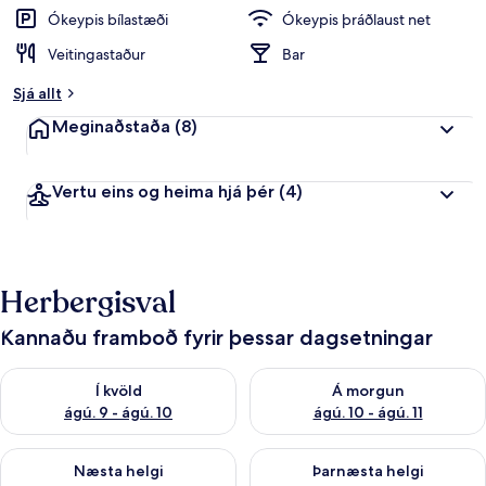
Ókeypis bílastæði
Ókeypis þráðlaust net
Veitingastaður
Bar
Sjá allt
Meginaðstaða
(8)
Vertu eins og heima hjá þér
(4)
Herbergisval
Kannaðu framboð fyrir þessar dagsetningar
Athuga framboð í kvöld ágú. 9 - ágú. 10
Athuga framboð á morgun ágú.
Í kvöld
Á morgun
ágú. 9 - ágú. 10
ágú. 10 - ágú. 11
Athuga framboð næstu helgi ágú. 14 - ágú. 16
Athuga framboð þarnæstu helg
Næsta helgi
Þarnæsta helgi