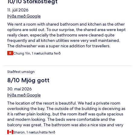
10/10 Stórkostlegt
11. júlí 2026
Þýða með Google
We rent a room with shared bathroom and kitchen as the other
options are sold out. To our surprise, the shared area were kept
really clean, especially the bathrooms were cleaned quite
frequently and all kitchen utilities were very well maintained.
The dishwasher was a super nice addition for travellers.
Downside was the wall between rooms were absolutely not
Chung Yin, 1 nætur/nátta ferð
sound proof, despite the provision of ear plugs, we still hear our
neighbours at night. Yet, with its unbeatable location for puffin
spotting, we were more than satisfied and will definitely return.
Staðfest umsögn
Especially we missed the chance to try their own draft beer this
time.
8/10 Mjög gott
30. maí 2026
Þýða með Google
The location of the resort is beautiful. We had a private room
overlooking the bay. The outside of the building is deceiving as
it is rather plain looking, but the room itself was quite spacious
and modern looking. The beds were comfortable and the
balcony was great. The bathroom was also a nice size and very
nicely laid out. Only two negatives were that there was quite a
Sharon, 1 nætur/nátta ferð