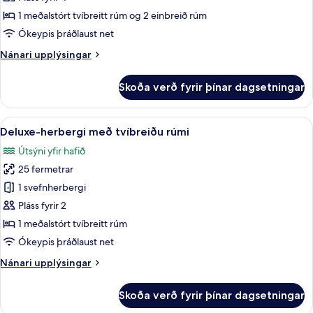
íbúð
1 meðalstórt tvíbreitt rúm og 2 einbreið rúm
-
Ókeypis þráðlaust net
2
Nánari
Nánari upplýsingar
svefnherbergi
upplýsingar
fyrir
Skoða verð fyrir þínar dagsetningar
Deluxe-
íbúð
-
Skoða
Deluxe-herbergi með tvíbreiðu rúmi | 
7
2
Deluxe-herbergi með tvíbreiðu rúmi
allar
svefnherbergi
Útsýni yfir hafið
myndir
25 fermetrar
fyrir
Deluxe-
1 svefnherbergi
herbergi
Pláss fyrir 2
með
1 meðalstórt tvíbreitt rúm
tvíbreiðu
Ókeypis þráðlaust net
rúmi
Nánari
Nánari upplýsingar
upplýsingar
fyrir
Skoða verð fyrir þínar dagsetningar
Deluxe-
herbergi