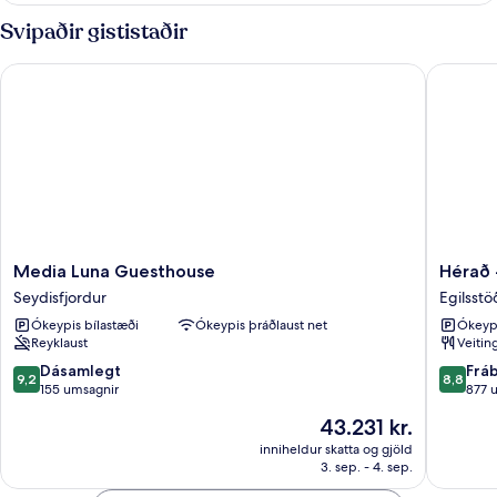
með
Svipaðir gististaðir
tvíbreiðu
rúmi
Media Luna Guesthouse
Hérað - 
Media
Hérað
Media Luna Guesthouse
Hérað 
Luna
-
Seydisfjordur
Egilsst
Guesthouse
Berjaya
Ókeypis bílastæði
Ókeypis þráðlaust net
Ókeypi
Seydisfjordur
Iceland
Reyklaust
Veitin
Hotels
Egilsst
9.2
8.8
Dásamlegt
Frá
9,2
8,8
af
af
155 umsagnir
877 
10,
10,
Verðið
43.231 kr.
Dásamlegt,
Frábært
er
155
877
inniheldur skatta og gjöld
43.231 kr.
3. sep. - 4. sep.
umsagnir
umsagni