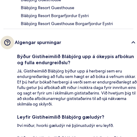
Blábjörg Resort Guesthouse
Blábjörg Resort Borgarfjordur Eystri
Blábjörg Resort Guesthouse Borgarfjordur Eystri
Algengar spurningar
Býður Gistiheimilið Blábjörg upp á ókeypis afbókun
og fulla endurgreiðslu?
Já, Gistiheimilið Blábjörg býður upp á herbergi sem eru
endurgreiðanleg að fullu sem hægt er að bóka á vefnum okkar.
Ef þú hefur bókað herbergi á verði sem er endurgreiðanlegt að
fullu getur þú afbókað allt niður í nokkra daga fyrir innritun eins
og sagt er fyrir um í skilmálum gististaðarins. Við hvetjum þig til
að skoða afbókunarreglur gististaðarins til að sjá nákvæma
skilmála og skilyrði.
Leyfir Gistiheimilið Blábjörg gæludýr?
Því miður, hvorki gæludýr né þjónustudýr eru leyfð.