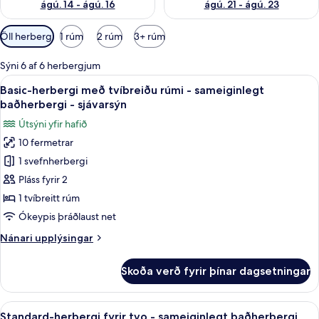
ágú. 14 - ágú. 16
ágú. 21 - ágú. 23
Síur
Öll herbergi
1 rúm
2 rúm
3+ rúm
í
boði
Sýni 6 af 6 herbergjum
fyrir
Skoða
Basic-herbergi með tvíbreiðu rúmi - sa
14
Basic-herbergi með tvíbreiðu rúmi - sameiginlegt
herbergi
allar
baðherbergi - sjávarsýn
myndir
Útsýni yfir hafið
fyrir
10 fermetrar
Basic-
1 svefnherbergi
herbergi
með
Pláss fyrir 2
tvíbreiðu
1 tvíbreitt rúm
rúmi
Ókeypis þráðlaust net
-
Nánari
Nánari upplýsingar
sameiginlegt
upplýsingar
baðherbergi
fyrir
Skoða verð fyrir þínar dagsetningar
Basic-
-
herbergi
sjávarsýn
með
Skoða
Standard-herbergi fyrir tvo - sameigi
15
tvíbreiðu
Standard-herbergi fyrir tvo - sameiginlegt baðherbergi