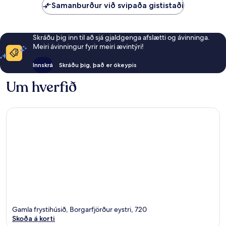
Samanburður við svipaða gististaði
Skráðu þig inn til að sjá gjaldgenga afslætti og ávinninga.
Meiri ávinningur fyrir meiri ævintýri!
Innskrá
Skráðu þig, það er ókeypis
Um hverfið
Gamla frystihúsið, Borgarfjörður eystri, 720
Skoða á korti