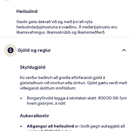
Heilsulind
Gestir geta dekrað við sig með því að nýta
heilsulindarþjónustuna á svæðinu. Á meðal þjónustu eru
líkamsvafningur, líkamsskrúbb og líkamsmeðferð.
Gjöld og reglur
Skyldugjöld
Þú verður beðin/n að greiða eftirfarandi gjöld á
gististaðnum við innritun eða útritun. Gjöld gætu verið með
viðeigandi sköttum inniföldum:
Borgaryfirvöld leggja á sérstakan skatt: 800.00 ISK fyrir
hvert gistirými, á nótt
Aukavalkostir
Aðgangur að heilsulind
er í boði gegn aukagjaldi að