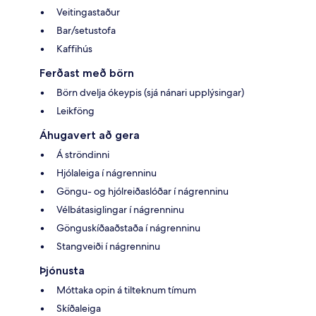
Veitingastaður
Bar/setustofa
Kaffihús
Ferðast með börn
Börn dvelja ókeypis (sjá nánari upplýsingar)
Leikföng
Áhugavert að gera
Á ströndinni
Hjólaleiga í nágrenninu
Göngu- og hjólreiðaslóðar í nágrenninu
Vélbátasiglingar í nágrenninu
Gönguskíðaaðstaða í nágrenninu
Stangveiði í nágrenninu
Þjónusta
Móttaka opin á tilteknum tímum
Skíðaleiga