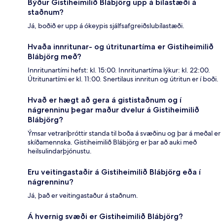
Býður Gistiheimilið Blábjörg upp á bílastæði á
staðnum?
Já, boðið er upp á ókeypis sjálfsafgreiðslubílastæði.
Hvaða innritunar- og útritunartíma er Gistiheimilið
Blábjörg með?
Innritunartími hefst: kl. 15:00. Innritunartíma lýkur: kl. 22:00.
Útritunartími er kl. 11:00. Snertilaus innritun og útritun er í boði.
Hvað er hægt að gera á gististaðnum og í
nágrenninu þegar maður dvelur á Gistiheimilið
Blábjörg?
Ýmsar vetraríþróttir standa til boða á svæðinu og þar á meðal er
skíðamennska. Gistiheimilið Blábjörg er þar að auki með
heilsulindarþjónustu.
Eru veitingastaðir á Gistiheimilið Blábjörg eða í
nágrenninu?
Já, það er veitingastaður á staðnum.
Á hvernig svæði er Gistiheimilið Blábjörg?