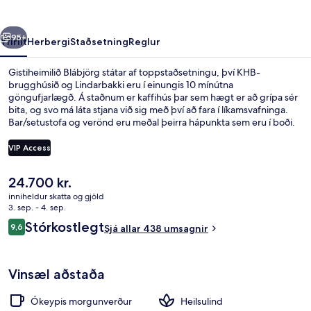
rra
Næsta
95+
Yfirlit
Herbergi
Staðsetning
Reglur
Gistiheimilið Blábjörg státar af toppstaðsetningu, því KHB-
brugghúsið og Lindarbakki eru í einungis 10 mínútna
göngufjarlægð. Á staðnum er kaffihús þar sem hægt er að grípa sér
bita, og svo má láta stjana við sig með því að fara í líkamsvafninga.
Bar/setustofa og verönd eru meðal þeirra hápunkta sem eru í boði.
Aðrir gestir hafa sérstaklega sagt að hjálpsamt starfsfólk sé meðal
helstu kosta gististaðarins.
VIP Access
Núverandi
24.700 kr.
Líkamsmeðferð, líkamsvafningur, líka
verð
inniheldur skatta og gjöld
er
3. sep. - 4. sep.
24.700 kr.
Umsagnir
Stórkostlegt
9,6
Sjá allar 438 umsagnir
9,6 af 10
Vinsæl aðstaða
Ókeypis morgunverður
Heilsulind