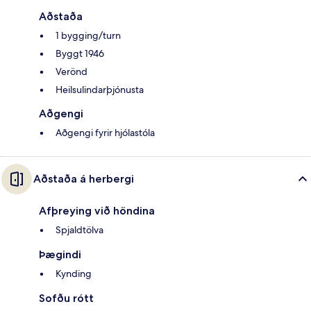
Aðstaða
1 bygging/turn
Byggt 1946
Verönd
Heilsulindarþjónusta
Aðgengi
Aðgengi fyrir hjólastóla
Aðstaða á herbergi
Afþreying við höndina
Spjaldtölva
Þægindi
Kynding
Sofðu rótt