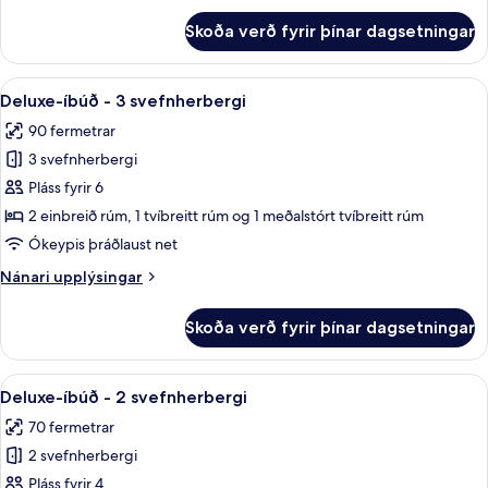
fyrir
Skoða verð fyrir þínar dagsetningar
Comfort-
stúdíóíbúð
(Apartment)
Skoða
Deluxe-íbúð - 3 svefnherbergi | Eink
10
Deluxe-íbúð - 3 svefnherbergi
allar
90 fermetrar
myndir
3 svefnherbergi
fyrir
Deluxe-
Pláss fyrir 6
íbúð
2 einbreið rúm, 1 tvíbreitt rúm og 1 meðalstórt tvíbreitt rúm
-
Ókeypis þráðlaust net
3
Nánari
Nánari upplýsingar
svefnherbergi
upplýsingar
fyrir
Skoða verð fyrir þínar dagsetningar
Deluxe-
íbúð
-
Skoða
Deluxe-íbúð - 2 svefnherbergi | Stofa 
8
3
Deluxe-íbúð - 2 svefnherbergi
allar
svefnherbergi
70 fermetrar
myndir
2 svefnherbergi
fyrir
Deluxe-
Pláss fyrir 4