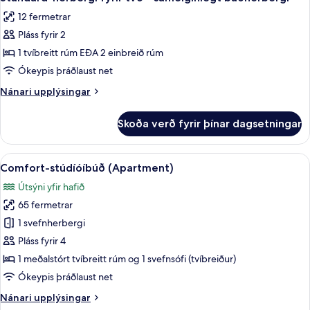
allar
rúmi
12 fermetrar
-
myndir
sameiginlegt
Pláss fyrir 2
fyrir
baðherbergi
Standard-
1 tvíbreitt rúm EÐA 2 einbreið rúm
-
herbergi
sjávarsýn
Ókeypis þráðlaust net
fyrir
Nánari
Nánari upplýsingar
tvo
upplýsingar
-
fyrir
Skoða verð fyrir þínar dagsetningar
Standard-
sameiginlegt
herbergi
baðherbergi
fyrir
Skoða
Comfort-stúdíóíbúð (Apartment) | Úts
12
tvo
Comfort-stúdíóíbúð (Apartment)
allar
-
Útsýni yfir hafið
sameiginlegt
myndir
baðherbergi
65 fermetrar
fyrir
Comfort-
1 svefnherbergi
stúdíóíbúð
Pláss fyrir 4
(Apartment)
1 meðalstórt tvíbreitt rúm og 1 svefnsófi (tvíbreiður)
Ókeypis þráðlaust net
Nánari
Nánari upplýsingar
upplýsingar