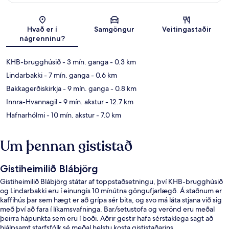
Kort
Hvað er í
Samgöngur
Veitingastaðir
nágrenninu?
KHB-brugghúsið
- 3 mín. ganga
- 0.3 km
Lindarbakki
- 7 mín. ganga
- 0.6 km
Bakkagerðiskirkja
- 9 mín. ganga
- 0.8 km
Innra-Hvannagil
- 9 mín. akstur
- 12.7 km
Hafnarhólmi
- 10 mín. akstur
- 7.0 km
Um þennan gististað
Gistiheimilið Blábjörg
Gistiheimilið Blábjörg státar af toppstaðsetningu, því KHB-brugghúsið
og Lindarbakki eru í einungis 10 mínútna göngufjarlægð. Á staðnum er
kaffihús þar sem hægt er að grípa sér bita, og svo má láta stjana við sig
með því að fara í líkamsvafninga. Bar/setustofa og verönd eru meðal
þeirra hápunkta sem eru í boði. Aðrir gestir hafa sérstaklega sagt að
hjálpsamt starfsfólk sé meðal helstu kosta gististaðarins.