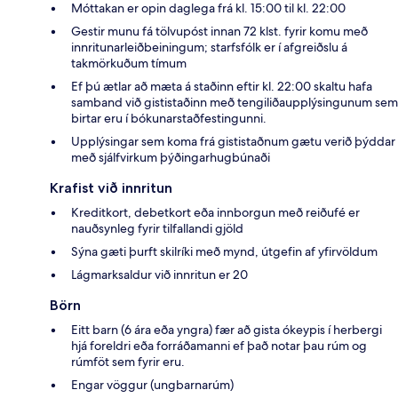
Móttakan er opin daglega frá kl. 15:00 til kl. 22:00
Gestir munu fá tölvupóst innan 72 klst. fyrir komu með
innritunarleiðbeiningum; starfsfólk er í afgreiðslu á
takmörkuðum tímum
Ef þú ætlar að mæta á staðinn eftir kl. 22:00 skaltu hafa
samband við gististaðinn með tengiliðaupplýsingunum sem
birtar eru í bókunarstaðfestingunni.
Upplýsingar sem koma frá gististaðnum gætu verið þýddar
með sjálfvirkum þýðingarhugbúnaði
Krafist við innritun
Kreditkort, debetkort eða innborgun með reiðufé er
nauðsynleg fyrir tilfallandi gjöld
Sýna gæti þurft skilríki með mynd, útgefin af yfirvöldum
Lágmarksaldur við innritun er 20
Börn
Eitt barn (6 ára eða yngra) fær að gista ókeypis í herbergi
hjá foreldri eða forráðamanni ef það notar þau rúm og
rúmföt sem fyrir eru.
Engar vöggur (ungbarnarúm)