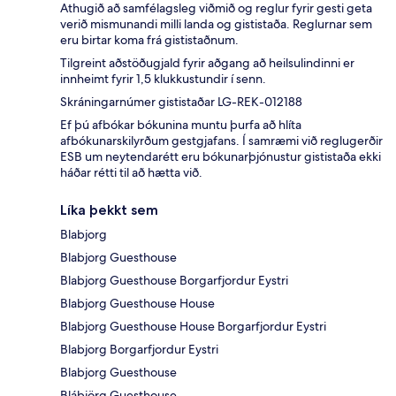
Athugið að samfélagsleg viðmið og reglur fyrir gesti geta
verið mismunandi milli landa og gististaða. Reglurnar sem
eru birtar koma frá gististaðnum.
Tilgreint aðstöðugjald fyrir aðgang að heilsulindinni er
innheimt fyrir 1,5 klukkustundir í senn.
Skráningarnúmer gististaðar LG-REK-012188
Ef þú afbókar bókunina muntu þurfa að hlíta
afbókunarskilyrðum gestgjafans. Í samræmi við reglugerðir
ESB um neytendarétt eru bókunarþjónustur gististaða ekki
háðar rétti til að hætta við.
Líka þekkt sem
Blabjorg
Blabjorg Guesthouse
Blabjorg Guesthouse Borgarfjordur Eystri
Blabjorg Guesthouse House
Blabjorg Guesthouse House Borgarfjordur Eystri
Blabjorg Borgarfjordur Eystri
Blabjorg Guesthouse
Blábjörg Guesthouse