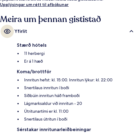
Upplýsingar um rétt til afbókunar
Meira um þennan gististað
Yfirlit
Stærð hótels
11 herbergi
Er á 1 hæð
Koma/brottför
Innritun hefst: kl. 15:00. Innritun lýkur: kl. 22:00
Snertilaus innritun í boði
Síðbúin innritun háð framboði
Lágmarksaldur við innritun - 20
Útritunartími er kl. 11:00
Snertilaus útritun í boði
Sérstakar innritunarleiðbeiningar