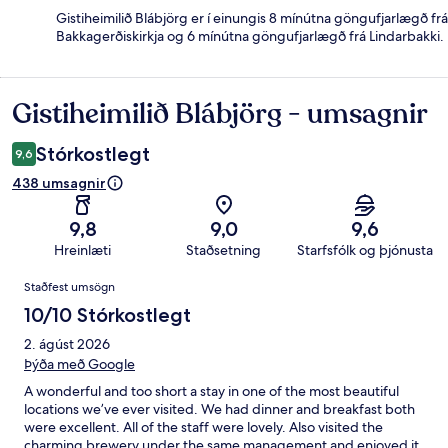
Gistiheimilið Blábjörg er í einungis 8 mínútna göngufjarlægð frá
Bakkagerðiskirkja og 6 mínútna göngufjarlægð frá Lindarbakki.
Gistiheimilið Blábjörg - umsagnir
Umsagnir
Stórkostlegt
9,6
438 umsagnir
9,8
9,0
9,6
Hreinlæti
Staðsetning
Starfsfólk og þjónusta
Umsagnir
Staðfest umsögn
10/10 Stórkostlegt
2. ágúst 2026
Þýða með Google
A wonderful and too short a stay in one of the most beautiful
locations we’ve ever visited. We had dinner and breakfast both
were excellent. All of the staff were lovely. Also visited the
charming brewery under the same management and enjoyed it