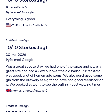
10/10 Stórkostlegt
10. apríl 2026
Þýða með Google
Everything is good.
WeiKun, 1 nætur/nátta ferð
Staðfest umsögn
10/10 Stórkostlegt
30. maí 2026
Þýða með Google
Was a great spot to stay, we had one of the suites and it was a
great size and had a view out over the old harbour. Breakfast
was good, a lot of homemade items. We also purchased some
gin from the brewery as a gift and have had good feedback on
it. We booked as went to see the puffins, (best viewing times
are early morning or evening after 7pm) but there wasn't a great
Thomas, 2 nætur/nátta ferð
deal else to do in the area unless you are looking for some
longer hikes, or want to use the spa (additional cost). We
booked two nights but could have done it with a one night stay,
Staðfest umsögn
however it is an amazing place to go and see the puffins (very
close).