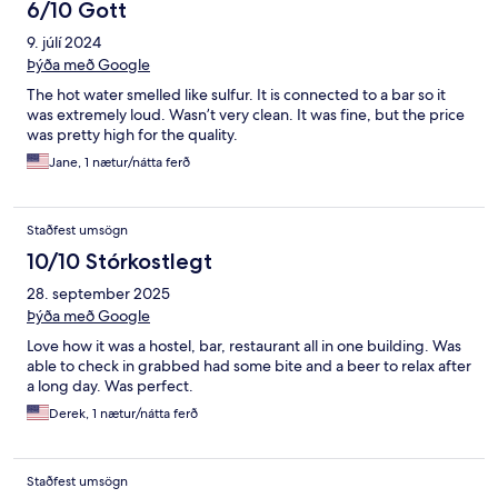
6/10 Gott
9. júlí 2024
Þýða með Google
The hot water smelled like sulfur. It is connected to a bar so it
was extremely loud. Wasn’t very clean. It was fine, but the price
was pretty high for the quality.
Jane, 1 nætur/nátta ferð
Staðfest umsögn
10/10 Stórkostlegt
28. september 2025
Þýða með Google
Love how it was a hostel, bar, restaurant all in one building. Was
able to check in grabbed had some bite and a beer to relax after
a long day. Was perfect.
Derek, 1 nætur/nátta ferð
Staðfest umsögn