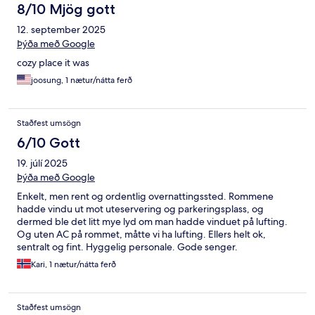
8/10 Mjög gott
12. september 2025
Þýða með Google
cozy place it was
joosung, 1 nætur/nátta ferð
Staðfest umsögn
6/10 Gott
19. júlí 2025
Þýða með Google
Enkelt, men rent og ordentlig overnattingssted. Rommene
hadde vindu ut mot uteservering og parkeringsplass, og
dermed ble det litt mye lyd om man hadde vinduet på lufting.
Og uten AC på rommet, måtte vi ha lufting. Ellers helt ok,
sentralt og fint. Hyggelig personale. Gode senger.
Kari, 1 nætur/nátta ferð
Staðfest umsögn