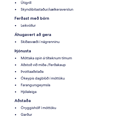
Útigrill
Skyndibitastaður/sælkeraverslun
Ferðast með börn
Leikvöllur
Áhugavert að gera
Skíðasvæði í nágrenninu
Þjónusta
Móttaka opin á tilteknum tímum
Aðstoð við miða-/ferðakaup
Þvottaaðstaða
Ókeypis dagblöð í móttöku
Farangursgeymsla
Hjólaleiga
Aðstaða
Öryggishólf í móttöku
Garður