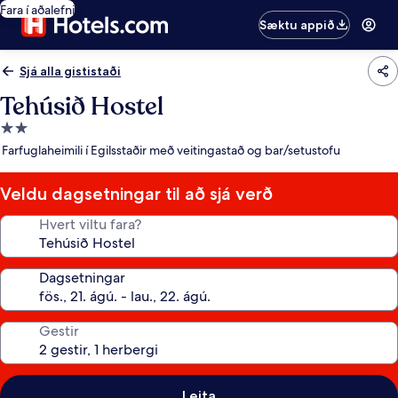
Fara í aðalefni
Sæktu appið
Sjá alla gististaði
Tehúsið Hostel
2.0
stjörnu
Farfuglaheimili í Egilsstaðir með veitingastað og bar/setustofu
gististaður
Veldu dagsetningar til að sjá verð
Hvert viltu fara?
Dagsetningar
Gestir
Leita