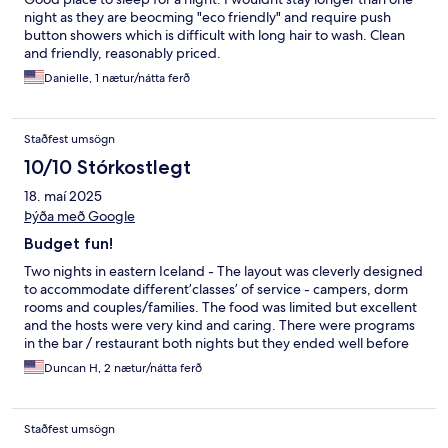
night as they are beocming "eco friendly" and require push
button showers which is difficult with long hair to wash. Clean
and friendly, reasonably priced.
Danielle, 1 nætur/nátta ferð
Staðfest umsögn
10/10 Stórkostlegt
18. maí 2025
Þýða með Google
Budget fun!
Two nights in eastern Iceland - The layout was cleverly designed
to accommodate different’classes’ of service - campers, dorm
rooms and couples/families. The food was limited but excellent
and the hosts were very kind and caring. There were programs
in the bar / restaurant both nights but they ended well before
bedtime and added to the fun. Highly recommended!
Duncan H, 2 nætur/nátta ferð
Staðfest umsögn