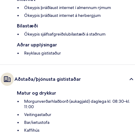
Ókeypis þráðlaust internet í almennum rýmum
Ókeypis þráðlaust internet á herbergjum
Bílastæði
Ókeypis sjálfsafgreiðslubílastæði á staðnum
Aðrar upplýsingar
Reyklaus gististaður
Aðstaða/þjónusta gististaðar
Matur og drykkur
Morgunverðarhlaðborð (aukagjald) daglega kl. 08:30–kl.
11:00
Veitingastaður
Bar/setustofa
Kaffihús