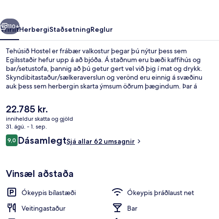
rra
Næsta
110+
Yfirlit
Herbergi
Staðsetning
Reglur
Tehúsið Hostel er frábær valkostur þegar þú nýtur þess sem
Egilsstaðir hefur upp á að bjóða. Á staðnum eru bæði kaffihús og
bar/setustofa, þannig að þú getur gert vel við þig í mat og drykk.
Skyndibitastaður/sælkeraverslun og verönd eru einnig á svæðinu
auk þess sem herbergin skarta ýmsum öðrum þægindum. Þar á
meðal eru ísskápar og örbylgjuofnar.
Núverandi
22.785 kr.
verð
inniheldur skatta og gjöld
er
31. ágú. - 1. sep.
Móttaka
22.785 kr.
Umsagnir
Dásamlegt
9,0
Sjá allar 62 umsagnir
9,0 af 10
Vinsæl aðstaða
Ókeypis bílastæði
Ókeypis þráðlaust net
Veitingastaður
Bar