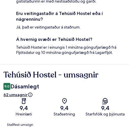
gististaðurinn er með nestisaðstöðu og garði.
Eru veitingastaðir á Tehúsið Hostel eða í
nágrenninu?
Já, það er veitingastaður á staðnum.
Á hvernig svæði er Tehúsið Hostel?
Tehúsið Hostel er í einungis 1 mínútna göngufjarlægð frá
Fljótsdalur og 10 mínútna göngufjarlægð frá Lagarfljót.
Tehúsið Hostel - umsagnir
Umsagnir
Dásamlegt
9,0
62 umsagnir
9,4
9,4
9,4
Hreinlæti
Staðsetning
Starfsfólk og þjónusta
Umsagnir
Staðfest umsögn