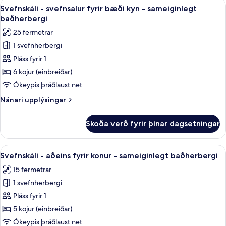
Skoða
Svefnskáli - svefnsalur fyrir bæði ky
21
Svefnskáli - svefnsalur fyrir bæði kyn - sameiginlegt
allar
baðherbergi
myndir
25 fermetrar
fyrir
1 svefnherbergi
Svefnskáli
Pláss fyrir 1
-
svefnsalur
6 kojur (einbreiðar)
fyrir
Ókeypis þráðlaust net
bæði
Nánari
Nánari upplýsingar
kyn
upplýsingar
-
fyrir
Skoða verð fyrir þínar dagsetningar
Svefnskáli
sameiginlegt
-
baðherbergi
svefnsalur
Skoða
Hljóðeinangrun, ókeypis þráðlaus ne
20
fyrir
Svefnskáli - aðeins fyrir konur - sameiginlegt baðherbergi
allar
bæði
15 fermetrar
kyn
myndir
-
1 svefnherbergi
fyrir
sameiginlegt
Svefnskáli
Pláss fyrir 1
baðherbergi
-
5 kojur (einbreiðar)
aðeins
Ókeypis þráðlaust net