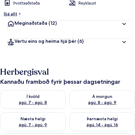
Þvottaaðstaða
Reyklaust
Sjá allt
Meginaðstaða
(12)
Vertu eins og heima hjá þér
(6)
Herbergisval
Kannaðu framboð fyrir þessar dagsetningar
Athuga framboð í kvöld ágú. 7 - ágú. 8
Athuga framboð á morgun ágú.
Í kvöld
Á morgun
ágú. 7 - ágú. 8
ágú. 8 - ágú. 9
Athuga framboð næstu helgi ágú. 7 - ágú. 9
Athuga framboð þarnæstu helgi
Næsta helgi
Þarnæsta helgi
ágú. 7 - ágú. 9
ágú. 14 - ágú. 16