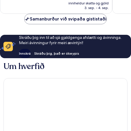
er
184
inniheldur skatta og gjöld
21.245 kr.
3. sep. - 4. sep.
umsagni
Samanburður við svipaða gististaði
Skráðu þig inn til að sjá gjaldgenga afslætti og ávinninga.
Meiri ávinningur fyrir meiri ævintýri!
Innskrá
Skráðu þig, það er ókeypis
Um hverfið