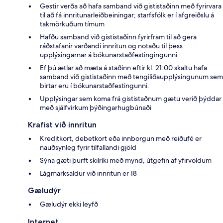
Gestir verða að hafa samband við gististaðinn með fyrirvara
til að fá innritunarleiðbeiningar; starfsfólk er í afgreiðslu á
takmörkuðum tímum
Hafðu samband við gististaðinn fyrirfram til að gera
ráðstafanir varðandi innritun og notaðu til þess
upplýsingarnar á bókunarstaðfestingingunni.
Ef þú ætlar að mæta á staðinn eftir kl. 21:00 skaltu hafa
samband við gististaðinn með tengiliðaupplýsingunum sem
birtar eru í bókunarstaðfestingunni.
Upplýsingar sem koma frá gististaðnum gætu verið þýddar
með sjálfvirkum þýðingarhugbúnaði
Krafist við innritun
Kreditkort, debetkort eða innborgun með reiðufé er
nauðsynleg fyrir tilfallandi gjöld
Sýna gæti þurft skilríki með mynd, útgefin af yfirvöldum
Lágmarksaldur við innritun er 18
Gæludýr
Gæludýr ekki leyfð
Internet