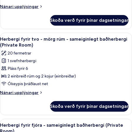
fyrir
Nánari
Nánari upplýsingar
konur
upplýsingar
-
fyrir
Skoða verð fyrir þínar dagsetningar
Svefnskáli
sameiginlegt
-
baðherbergi
aðeins
Skoða
Hljóðeinangrun, ókeypis þráðlaus ne
24
fyrir
Herbergi fyrir tvo - mörg rúm - sameiginlegt baðherbergi
allar
konur
(Private Room)
-
myndir
20 fermetrar
sameiginlegt
fyrir
baðherbergi
1 svefnherbergi
Herbergi
Pláss fyrir 6
fyrir
tvo
2 einbreið rúm og 2 kojur (einbreiðar)
-
Ókeypis þráðlaust net
mörg
Nánari
Nánari upplýsingar
rúm
upplýsingar
-
fyrir
Skoða verð fyrir þínar dagsetningar
Herbergi
sameiginlegt
fyrir
baðherbergi
tvo
Skoða
Herbergi fyrir fjóra - sameiginlegt b
(Private
27
-
Herbergi fyrir fjóra - sameiginlegt baðherbergi (Private
allar
mörg
Room)
Room)