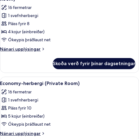
rúm
myndir
16 fermetrar
-
fyrir
sameiginlegt
1 svefnherbergi
Herbergi
baðherbergi
Pláss fyrir 8
fyrir
(Private
Room)
fjóra
4 kojur (einbreiðar)
-
Ókeypis þráðlaust net
sameiginlegt
Nánari
Nánari upplýsingar
baðherbergi
upplýsingar
(Private
fyrir
Skoða verð fyrir þínar dagsetningar
Herbergi
Room)
fyrir
fjóra
Skoða
Hljóðeinangrun, ókeypis þráðlaus ne
20
-
Economy-herbergi (Private Room)
allar
sameiginlegt
16 fermetrar
baðherbergi
myndir
(Private
1 svefnherbergi
fyrir
Room)
Economy-
Pláss fyrir 10
herbergi
5 kojur (einbreiðar)
(Private
Ókeypis þráðlaust net
Room)
Nánari
Nánari upplýsingar
upplýsingar