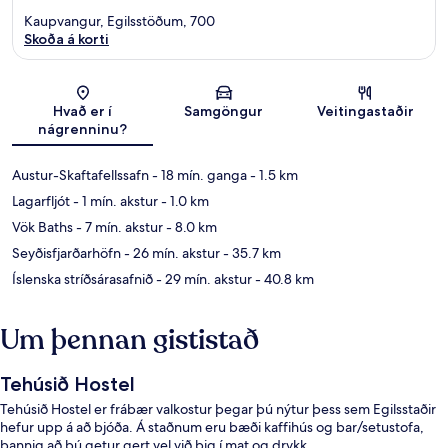
Kaupvangur, Egilsstöðum, 700
Skoða á korti
Kort
Hvað er í
Samgöngur
Veitingastaðir
nágrenninu?
Austur-Skaftafellssafn
- 18 mín. ganga
- 1.5 km
Lagarfljót
- 1 mín. akstur
- 1.0 km
Vök Baths
- 7 mín. akstur
- 8.0 km
Seyðisfjarðarhöfn
- 26 mín. akstur
- 35.7 km
Íslenska stríðsárasafnið
- 29 mín. akstur
- 40.8 km
Um þennan gististað
Tehúsið Hostel
Tehúsið Hostel er frábær valkostur þegar þú nýtur þess sem Egilsstaðir
hefur upp á að bjóða. Á staðnum eru bæði kaffihús og bar/setustofa,
þannig að þú getur gert vel við þig í mat og drykk.