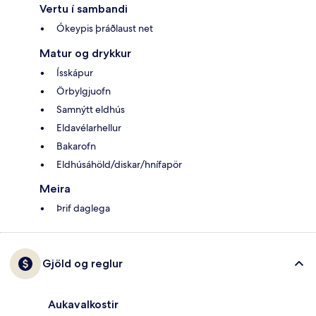
Vertu í sambandi
Ókeypis þráðlaust net
Matur og drykkur
Ísskápur
Örbylgjuofn
Samnýtt eldhús
Eldavélarhellur
Bakarofn
Eldhúsáhöld/diskar/hnífapör
Meira
Þrif daglega
Gjöld og reglur
Aukavalkostir