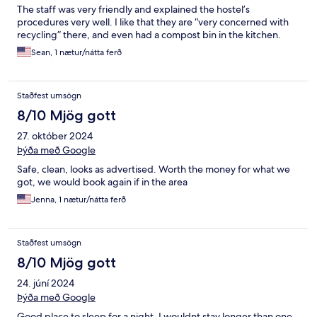
The staff was very friendly and explained the hostel’s
procedures very well. I like that they are “very concerned with
recycling” there, and even had a compost bin in the kitchen.
Sean, 1 nætur/nátta ferð
Staðfest umsögn
8/10 Mjög gott
27. október 2024
Þýða með Google
Safe, clean, looks as advertised. Worth the money for what we
got, we would book again if in the area
Jenna, 1 nætur/nátta ferð
Staðfest umsögn
8/10 Mjög gott
24. júní 2024
Þýða með Google
Good place to sleep for a night. I wouldnt stay longer than one