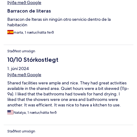
Þýða með Google
Barracon de literas
Barracon de lteras sin ningún otro servicio dentro de la
habitación
marta, 1 nætur/nátta ferð
Staðfest umsögn
10/10 Stórkostlegt
1. júní 2024
Þýða með Google
Shared facilities were ample and nice. They had great activities
available in the shared area. Quiet hours were a bit skewed (11p-
9a). I liked that the bathrooms had towels for hand drying. I
liked that the showers were one area and bathrooms were
another. It was efficient. It was nice to have a kitchen to use.
Staff was great. Everything was super clean. It was a fun, quirky
Natalya, 1 nætur/nátta ferð
place. Restaurant looked cool but we didn't eat there.
Staðfest umsögn