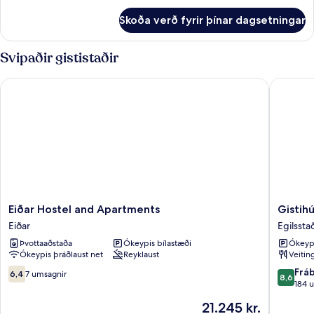
fyrir
Skoða verð fyrir þínar dagsetningar
Economy-
herbergi
(Private
Svipaðir gististaðir
Room)
Eiðar Hostel and Apartments
Gistihús
Eiðar
Gistihús
Eiðar Hostel and Apartments
Gistih
Hostel
Svartisk
Eiðar
Egilsstað
and
Egilsst
Þvottaaðstaða
Ókeypis bílastæði
Ókeypi
Apartments
Egilsstað
Ókeypis þráðlaust net
Reyklaust
Veitin
Eiðar
6.4af
8.6
Frá
6,4
7 umsagnir
8,6
10,
af
184 
7
10,
Verðið
21.245 kr.
umsagnir
Frábært