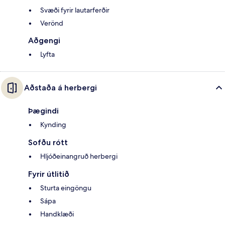
Svæði fyrir lautarferðir
Verönd
Aðgengi
Lyfta
Aðstaða á herbergi
Þægindi
Kynding
Sofðu rótt
Hljóðeinangruð herbergi
Fyrir útlitið
Sturta eingöngu
Sápa
Handklæði