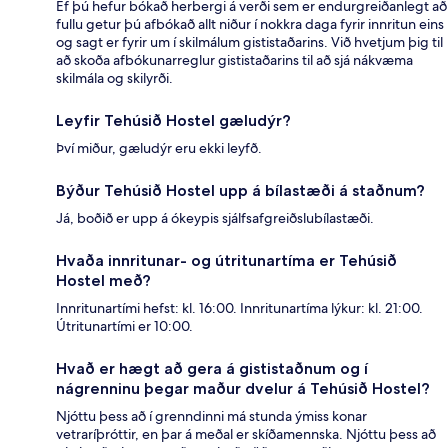
Ef þú hefur bókað herbergi á verði sem er endurgreiðanlegt að
fullu getur þú afbókað allt niður í nokkra daga fyrir innritun eins
og sagt er fyrir um í skilmálum gististaðarins. Við hvetjum þig til
að skoða afbókunarreglur gististaðarins til að sjá nákvæma
skilmála og skilyrði.
Leyfir Tehúsið Hostel gæludýr?
Því miður, gæludýr eru ekki leyfð.
Býður Tehúsið Hostel upp á bílastæði á staðnum?
Já, boðið er upp á ókeypis sjálfsafgreiðslubílastæði.
Hvaða innritunar- og útritunartíma er Tehúsið
Hostel með?
Innritunartími hefst: kl. 16:00. Innritunartíma lýkur: kl. 21:00.
Útritunartími er 10:00.
Hvað er hægt að gera á gististaðnum og í
nágrenninu þegar maður dvelur á Tehúsið Hostel?
Njóttu þess að í grenndinni má stunda ýmiss konar
vetraríþróttir, en þar á meðal er skíðamennska. Njóttu þess að