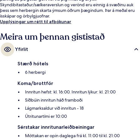
Skyndibitastaður/sælkeraverslun og verönd eru einnig á svæðinu auk
þess sem herbergin skarta ýmsum öðrum þægindum. Þar á meðal eru
ísskápar og örbylgjuofnar.
Upplýsingar um rétt til afbókunar
Meira um þennan gististað
Yfirlit
Stærð hótels
6 herbergi
Koma/brottför
Innritun hefst: kl. 16:00. Innritun lýkur: kl. 21:00
Síðbúin innritun háð framboði
Lágmarksaldur við innritun - 18
Útritunartími er 10:00
Sérstakar innritunarleiðbeiningar
Móttakan er opin daglega frá kl. 11:00 til kl. 21:00