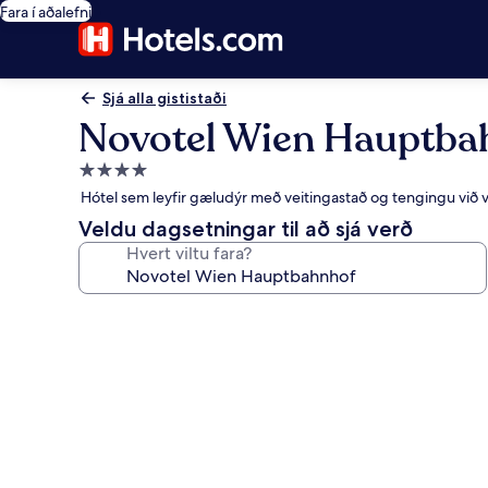
Fara í aðalefni
Sjá alla gististaði
Novotel Wien Hauptba
4.0
stjörnu
Hótel sem leyfir gæludýr með veitingastað og tengingu við 
gististaður
Veldu dagsetningar til að sjá verð
Hvert viltu fara?
Myndasafn
fyrir
Novotel
Wien
Hauptbahnhof