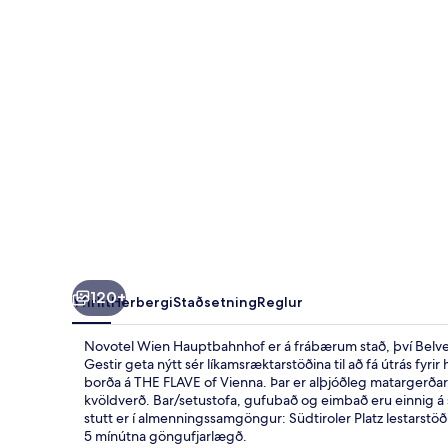
120+
Yfirlit
Herbergi
Staðsetning
Reglur
Novotel Wien Hauptbahnhof er á frábærum stað, því Belved
Gestir geta nýtt sér líkamsræktarstöðina til að fá útrás fyrir
borða á THE FLAVE of Vienna. Þar er alþjóðleg matargerðar
kvöldverð. Bar/setustofa, gufubað og eimbað eru einnig 
stutt er í almenningssamgöngur: Südtiroler Platz lestarstö
5 mínútna göngufjarlægð.