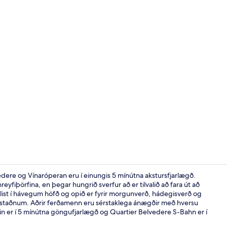
Viðskiptami
ere og Vínaróperan eru í einungis 5 mínútna akstursfjarlægð.
 hreyfiþörfina, en þegar hungrið sverfur að er tilvalið að fara út að
list í hávegum höfð og opið er fyrir morgunverð, hádegisverð og
Bar (á gistist
á staðnum. Aðrir ferðamenn eru sérstaklega ánægðir með hversu
ðin er í 5 mínútna göngufjarlægð og Quartier Belvedere S-Bahn er í