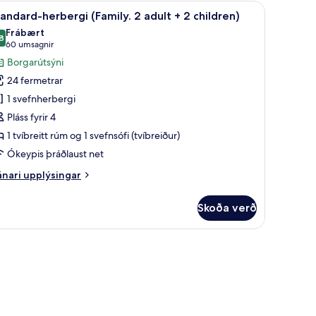
 aðgengilegt fyrir fatlaða | Ofnæmisprófaður sængurfatnaður, öryggishólf í 
koða
Ofnæmisprófaður sængurfatnaður, öryggishól
9
andard-herbergi (Family. 2 adult + 2 children)
lar
nbreið
Frábært
úm
yndir
8
8,8 af 10
(60
60 umsagnir
rir
umsagnir)
Borgarútsýni
tandard-
24 fermetrar
erbergi
1 svefnherbergi
amily.
Pláss fyrir 4
1 tvíbreitt rúm og 1 svefnsófi (tvíbreiður)
dult
Ókeypis þráðlaust net
nari
nari upplýsingar
hildren)
plýsingar
rir
Skoða verð
andard-
rbergi
amily.
ur, öryggishólf í herbergi
ult
ildren)