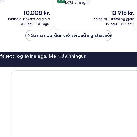
nir
af
1.072 umsagnir
10,
Verðið
Verðið
10.008 kr.
13.915 kr.
Dásamlegt,
er
er
1.072
inniheldur skatta og gjöld
inniheldur skatta og gjöld
10.008 kr.
13.915 kr.
30. ágú. - 31. ágú.
19. ágú. - 20. ágú.
umsagnir
Samanburður við svipaða gististaði
afslætti og ávinninga. Meiri ávinningur