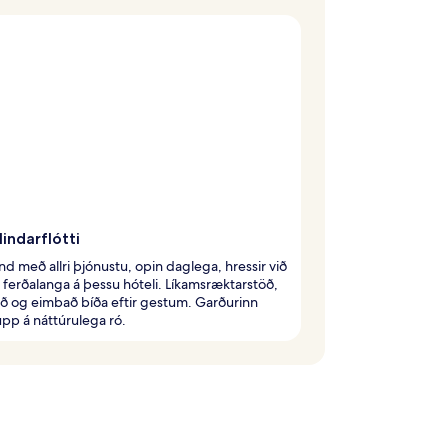
lindarflótti
ind með allri þjónustu, opin daglega, hressir við
 ferðalanga á þessu hóteli. Líkamsræktarstöð,
ð og eimbað bíða eftir gestum. Garðurinn
pp á náttúrulega ró.