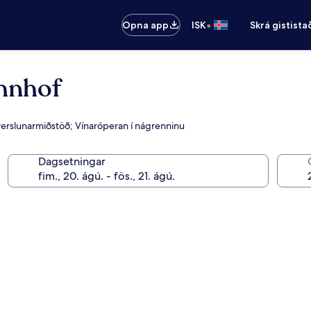
•
Opna app
ISK
Skrá gistista
hnhof
verslunarmiðstöð; Vínaróperan í nágrenninu
Dagsetningar