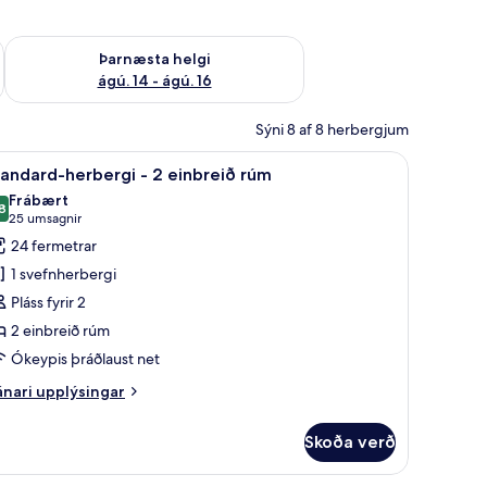
ágú. 9
Athuga framboð þarnæstu helgi ágú. 14 - ágú. 16
Þarnæsta helgi
ágú. 14 - ágú. 16
Sýni 8 af 8 herbergjum
ggishólf í herbergi
koða
Standard-herbergi - 2 einbreið rúm | Ofnæmi
7
andard-herbergi - 2 einbreið rúm
lar
Frábært
yndir
8
8,8 af 10
(25
25 umsagnir
rir
umsagnir)
24 fermetrar
tandard-
1 svefnherbergi
erbergi
Pláss fyrir 2
2 einbreið rúm
Ókeypis þráðlaust net
inbreið
úm
nari
nari upplýsingar
plýsingar
rir
Skoða verð
andard-
rbergi