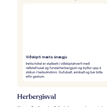
Viðskipti mæta ánægju
Þetta hótel er staðsett í viðskiptahverfi með
ráðstefnusal og fundarherbergjum og býður upp á
slökun í heilsulindinni. Gufubað, eimbað og bar bíða
eftir gestum.
Herbergisval