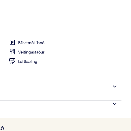
Bílastæði í boði
Veitingastaður
Loftkæling
að