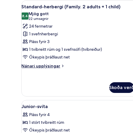
-
Skoða
Standard-herbergi (Family. 2 a
8
1
Standard-herbergi (Family. 2 adults + 1 child)
allar
tvíbreitt
Mjög gott
rúm
myndir
8,4
8,4 af 10
(22
22 umsagnir
fyrir
umsagnir)
24 fermetrar
Standard-
1 svefnherbergi
herbergi
Pláss fyrir 3
(Family.
1 tvíbreitt rúm og 1 svefnsófi (tvíbreiður)
2
Ókeypis þráðlaust net
adults
+
Nánari
Nánari upplýsingar
1
upplýsingar
fyrir
child)
Standard-
herbergi
Skoða ver
(Family.
2
Skoða
Junior-svíta | Ofnæmisprófaðu
adults
5
Junior-svíta
+
allar
1
Pláss fyrir 4
myndir
child)
1 stórt tvíbreitt rúm
fyrir
Junior-
Ókeypis þráðlaust net