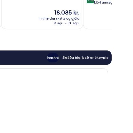
10,
af
1.164 umsagnir
Frábært,
10,
Verðið
18.085 kr.
1.017
Stórkostlegt,
er
umsagnir
1.164
inniheldur skatta og gjöld
innihel
18.085 kr.
9. ágú. - 10. ágú.
umsagnir
Innskrá
Skráðu þig, það er ókeypis