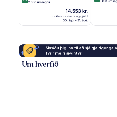
af
1.013 umsag
af
2.338 umsagnir
10,
10,
Verðið
14.553 kr.
Dásamlegt,
Dásamlegt,
er
1.013
2.338
inniheldur skatta og gjöld
14.553 kr.
umsagnir
30. ágú. - 31. ágú.
umsagnir
Skráðu þig inn til að sjá gjaldgenga 
fyrir meiri ævintýri!
Um hverfið