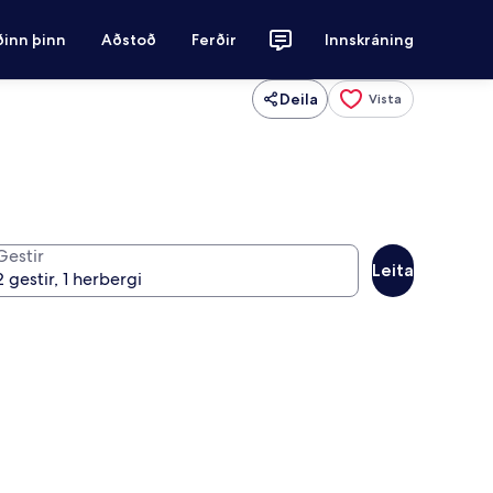
ðinn þinn
Aðstoð
Ferðir
Innskráning
Deila
Vista
Gestir
Leita