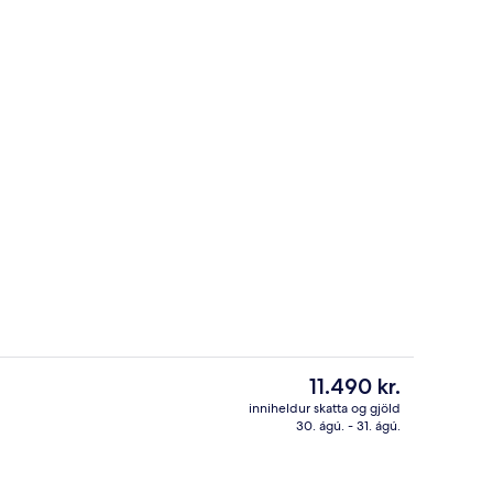
ðstöð
Fundaraðstaða
Núverandi
11.490 kr.
verð
inniheldur skatta og gjöld
er
30. ágú. - 31. ágú.
að)
Fyrir utan
11.490 kr.