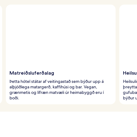
Matreiðsluferðalag
Heilsu
Þetta hótel státar af veitingastað sem býður upp á
Heilsul
alþjóðlega matargerð, kaffihúsi og bar. Vegan,
þreytta
grænmetis og lífræn matvæli úr heimabyggð eru í
gufuba
boði.
býður u