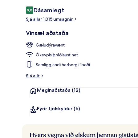
Umsagnir
Dásamlegt
9,0
9,0 af 10
Sjá allar 1.015 umsagnir
Líkamsrækt
Vinsæl aðstaða
Gæludýravænt
Ókeypis þráðlaust net
Samliggjandi herbergi í boði
Sjá allt
Meginaðstaða
(12)
Fyrir fjölskyldur
(6)
Hvers vegna við elskum þennan gistist