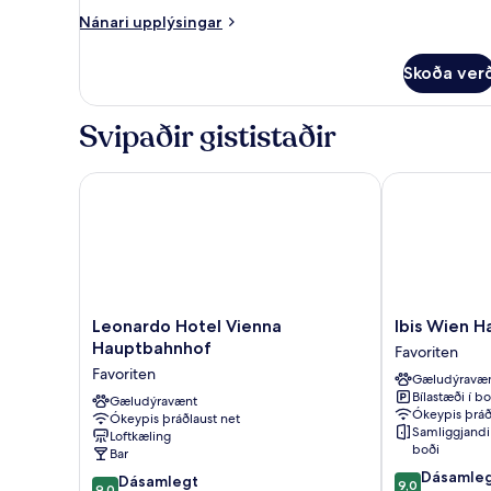
svíta
Nánari
Nánari upplýsingar
upplýsingar
fyrir
Skoða ver
Junior-
svíta
Svipaðir gististaðir
Leonardo Hotel Vienna Hauptbahnhof
Ibis Wien Ha
Leonardo
Ibis
Leonardo Hotel Vienna
Ibis Wien 
Hotel
Wien
Hauptbahnhof
Favoriten
Vienna
Hauptbahnho
Favoriten
Gæludýravæ
Hauptbahnhof
Favoriten
Bílastæði í bo
Favoriten
Gæludýravænt
Ókeypis þráð
Ókeypis þráðlaust net
Samliggjandi 
Loftkæling
boði
Bar
9.0
Dásamle
9.0
Dásamlegt
9,0
9,0