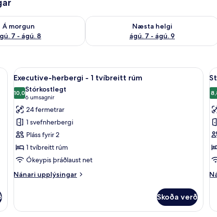
gar
ð á morgun ágú. 7 - ágú. 8
Athuga framboð næstu helgi ágú. 7 - 
Á morgun
Næsta helgi
gú. 7 - ágú. 8
ágú. 7 - ágú. 9
ur, öryggishólf í herbergi
Skoða
Ofnæmisprófaður sængurfatnaður, öry
S
7
Executive-herbergi - 1 tvíbreitt rúm
St
allar
al
Stórkostlegt
myndir
10,0
m
8,
10,0 af 10
(6
6 umsagnir
fyrir
fy
umsagnir)
24 fermetrar
Executive-
S
1 svefnherbergi
herbergi
h
Pláss fyrir 2
-
-
1 tvíbreitt rúm
1
2
Ókeypis þráðlaust net
tvíbreitt
e
rúm
r
Nánari
Ná
Nánari upplýsingar
Ná
upplýsingar
up
fyrir
fy
ð
Skoða verð
Executive-
St
herbergi
he