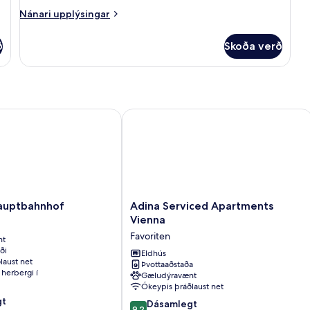
fatlaða
Nánari
Nánari upplýsingar
upplýsingar
fyrir
ð
Skoða verð
Svíta
uptbahnhof
Adina Serviced Apartments Vienna
Adina
Hauptbahnhof
Adina Serviced Apartments
Serviced
Vienna
f
Apartments
Favoriten
nt
Vienna
ði
Favoriten
Eldhús
laust net
Þvottaaðstaða
herbergi í
Gæludýravænt
Ókeypis þráðlaust net
gt
9.2
Dásamlegt
9,2