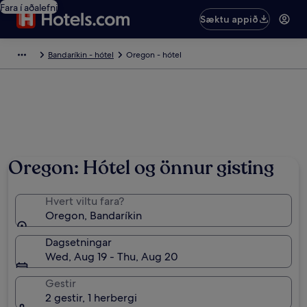
Fara í aðalefni
Sæktu appið
Bandaríkin - hótel
Oregon - hótel
Oregon: Hótel og önnur gisting
Hvert viltu fara?
Oregon, Bandaríkin
Dagsetningar
Wed, Aug 19 - Thu, Aug 20
Gestir
2 gestir, 1 herbergi