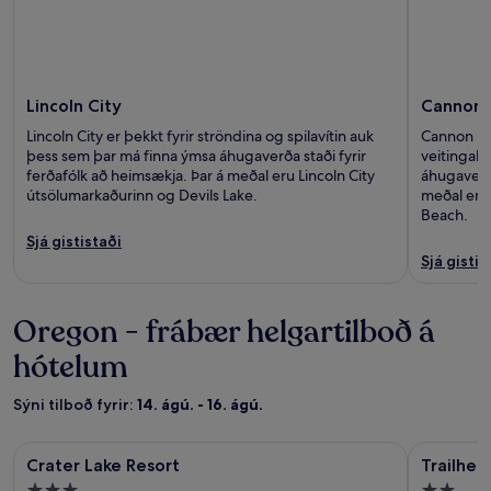
Lincoln City
Cannon 
Lincoln City er þekkt fyrir ströndina og spilavítin auk
Cannon Bea
þess sem þar má finna ýmsa áhugaverða staði fyrir
veitingah
ferðafólk að heimsækja. Þar á meðal eru Lincoln City
áhugaverða
útsölumarkaðurinn og Devils Lake.
meðal eru
Beach.
Sjá gististaði
Sjá gistis
Oregon - frábær helgartilboð á
hótelum
Sýni tilboð fyrir:
14. ágú. - 16. ágú.
Myndasafn
Crater Lake Resort
Myndasa
Trailhead
Crater Lake Resort
Trailhe
fyrir
fyrir