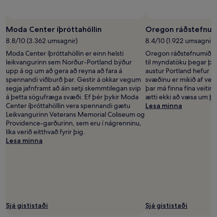
Moda Center íþróttahöllin
Oregon ráðstefnum
8.8/10 (3.362 umsagnir)
8.4/10 (1.922 umsagnir)
Moda Center íþróttahöllin er einn helsti
Oregon ráðstefnumiðstöð
leikvangurinn sem Norður-Portland býður
til myndatöku þegar þú
upp á og um að gera að reyna að fara á
austur Portland hefur u
spennandi viðburð þar. Gestir á okkar vegum
svæðinu er mikið af ve
segja jafnframt að áin setji skemmtilegan svip
þar má finna fína veitin
á þetta sögufræga svæði. Ef þér þykir Moda
ætti ekki að væsa um þi
Center íþróttahöllin vera spennandi gætu
Lesa minna
Leikvangurinn Veterans Memorial Coliseum og
Providence-garðurinn, sem eru í nágrenninu,
líka verið eitthvað fyrir þig.
Lesa minna
Sjá gististaði
Sjá gististaði