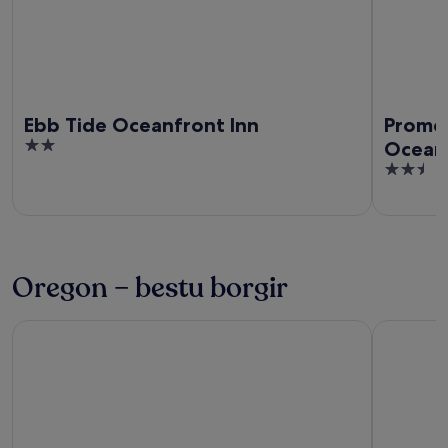
Ebb Tide Oceanfront Inn
Promen
2
Ocean
out
2.5
of
out
5
of
5
Oregon – bestu borgir
Lincoln City
Cannon B