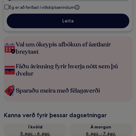
Ég er að ferðast í viðskiptaerindum
Leita
Val um ókeypis afbókun ef áætlanir
breytast
Fáðu ávinning fyrir hverja nótt sem þú
dvelur
Sparaðu meira með félagaverði
Kanna verð fyrir þessar dagsetningar
Í kvöld
Á morgun
5. ágú. - 6. ágú.
6. ágú. - 7. ágú.