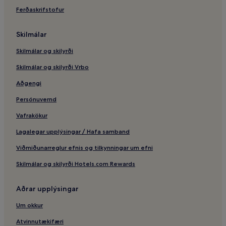
Ferðaskrifstofur
Gistiheimili – Pacific City
Pacific City – 2 stjörnu hótel
Skilmálar
Pacific City – 3 stjörnu hótel
Skilmálar og skilyrði
Sumarhús – North Bend
Skilmálar og skilyrði Vrbo
North Bend – 3 stjörnu hótel
Aðgengi
Newberg – hótel
Persónuvernd
Waldport – hótel
Vafrakökur
Newport – 2 stjörnu hótel
Fjölskylduhótel – Newport
Lagalegar upplýsingar / Hafa samband
Newport – hótel
Viðmiðunarreglur efnis og tilkynningar um efni
Ódýr hótel – Astoria
Skilmálar og skilyrði Hotels.com Rewards
Fjölskylduhótel – Astoria
Aðrar upplýsingar
Astoria – hótel
Um okkur
Hood-Áin – 2 stjörnu hótel
Atvinnutækifæri
Sisters – hótel