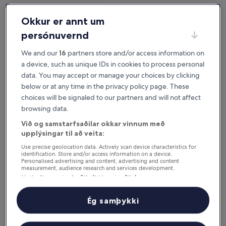
Næsta helgi
Þarnæsta helgi
Okkur er annt um
7. ágú. - 9. ágú.
14. ágú. - 16. ágú.
Oregon - hvar er gott að
persónuvernd
We and our
16
partners store and/or access information on
gista?
a device, such as unique IDs in cookies to process personal
Portland (og nágrenni) -
data. You may accept or manage your choices by clicking
below or at any time in the privacy policy page. These
vinsælustu hótelin
choices will be signaled to our partners and will not affect
browsing data.
The Paramount Hotel
Courtyard 
Við og samstarfsaðilar okkar vinnum með
upplýsingar til að veita:
Use precise geolocation data. Actively scan device characteristics for
identification. Store and/or access information on a device.
Personalised advertising and content, advertising and content
measurement, audience research and services development.
Listi yfir samstarfsaðila (þjónustuaðila)
Ég samþykki
The Paramount Hotel
Courty
3.5
City C
out
3.5
Miðborg Portland
0.18 km frá miðbænum