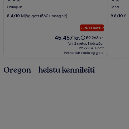
3.0
2.0
Crater
Trailhea
stjörnu
stjörnu
Chiloquin
Bend
Lake
Lodge
gististaður
gististað
Resort
8.4/10
Mjög gott (560 umsagnir)
9.8/10
St
23% afsláttur
Verðið
45.457 kr.
Verðið
59.263 kr.
er
var
fyrir 2 nætur, 1 bústaður
45.457 kr.
59.263 kr.,
22.729 kr. á nótt
inniheldur skatta og gjöld
sjá
nánari
upplýsingar
Oregon - helstu kennileiti
um
almennt
verð.