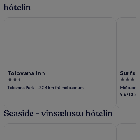
hótelin
Tolovana Inn
Surfsand R
Tolovana Inn
Surfsa
2.5
4
out
out
Tolovana Park
‐
2.24 km frá miðbænum
Miðbær C
of
of
9.6
/
10
Stó
5
5
Seaside - vinsælustu hótelin
Ebb Tide Oceanfront Inn
Promenade