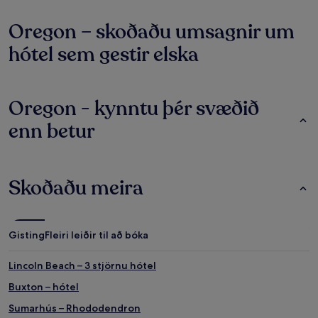
Oregon – skoðaðu umsagnir um
hótel sem gestir elska
Oregon - kynntu þér svæðið
enn betur
Skoðaðu meira
Gisting
Fleiri leiðir til að bóka
Lincoln Beach – 3 stjörnu hótel
Buxton – hótel
Sumarhús – Rhododendron