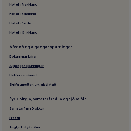
Hotel i Frakkland
Hótel með sundlaug – Wilsonville
Hotel i Yskaland
Wilsonville – hótel
Sutherlin – hótel
Hotel i Svi Jo
Hótel með sundlaug – Seaside
Hotel i Grikkland
Mótel – Seaside
Aðstoð og algengar spurningar
Seaside – 2 stjörnu hótel
Bókanirnar þínar
Seaside – hótel
Algengar spurningar
King City – hótel
Hafðu samband
Gladstone – hótel
Klamath Falls – hótel
Skrifa umsögn um gististað
Sumarhús – Springfield
Fyrir birgja, samstarfsaðila og fjölmiðla
Grants Pass – hótel
Samstarf með okkur
Coos Bay – 2 stjörnu hótel
Fréttir
Lebanon – hótel
Auglýstu hjá okkur
Crescent – hótel