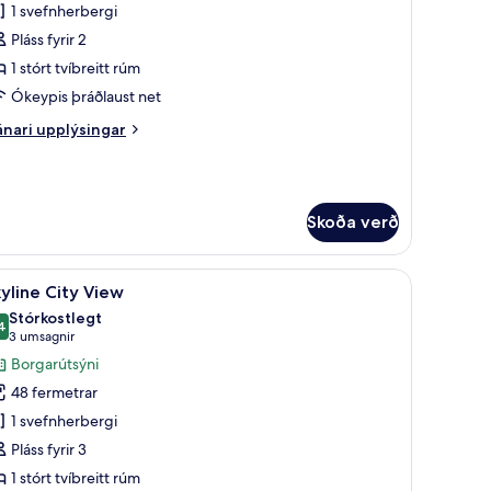
pa
1 svefnherbergi
anctuary
Pláss fyrir 2
uite
1 stórt tvíbreitt rúm
Ókeypis þráðlaust net
nari
nari upplýsingar
plýsingar
rir
a
nctuary
Skoða verð
ite
bestu gerð, míníbar
koða
Rúmföt úr egypskri bómull, rúmföt af bestu g
7
yline City View
lar
Stórkostlegt
yndir
4
9,4 af 10
(3
3 umsagnir
rir
umsagnir)
Borgarútsýni
kyline
48 fermetrar
ity
1 svefnherbergi
iew
Pláss fyrir 3
1 stórt tvíbreitt rúm