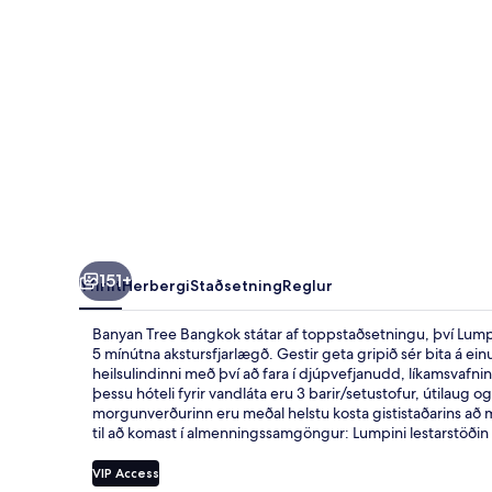
151+
Yfirlit
Herbergi
Staðsetning
Reglur
Banyan Tree Bangkok státar af toppstaðsetningu, því Lump
5 mínútna akstursfjarlægð. Gestir geta gripið sér bita á ein
heilsulindinni með því að fara í djúpvefjanudd, líkamsvaf
þessu hóteli fyrir vandláta eru 3 barir/setustofur, útilaug 
morgunverðurinn eru meðal helstu kosta gististaðarins að 
til að komast í almenningssamgöngur: Lumpini lestarstöðin 
VIP Access