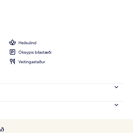
ur
Heilsulind
Ókeypis bílastæði
Veitingastaður
að