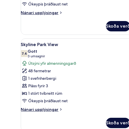
Ókeypis þráðlaust net
Nánari
Nánari upplýsingar
upplýsingar
fyrir
Skoða ver
Horizon
City
View
Skoða
Rúmföt úr egypskri bómull, rú
7
Skyline Park View
allar
Gott
myndir
7,4
7,4 af 10
(3
3 umsagnir
fyrir
umsagnir)
Útsýni yfir almenningsgarð
Skyline
48 fermetrar
Park
1 svefnherbergi
View
Pláss fyrir 3
1 stórt tvíbreitt rúm
Ókeypis þráðlaust net
Nánari
Nánari upplýsingar
upplýsingar
fyrir
Skoða ver
Skyline