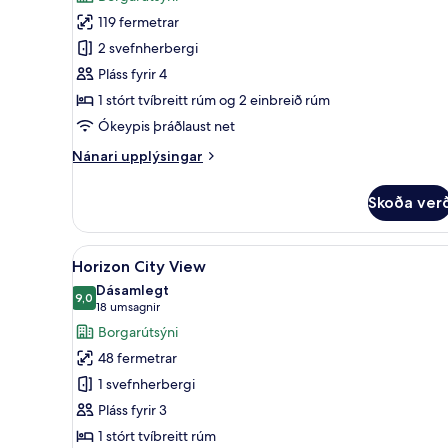
2
119 fermetrar
BR
2 svefnherbergi
Serenity
Pláss fyrir 4
Suite
1 stórt tvíbreitt rúm og 2 einbreið rúm
Ókeypis þráðlaust net
Nánari
Nánari upplýsingar
upplýsingar
fyrir
Skoða ver
2
BR
Serenity
Skoða
Rúmföt úr egypskri bómull, rú
8
Suite
Horizon City View
allar
Dásamlegt
myndir
9,0
9,0 af 10
(18
18 umsagnir
fyrir
umsagnir)
Borgarútsýni
Horizon
48 fermetrar
City
1 svefnherbergi
View
Pláss fyrir 3
1 stórt tvíbreitt rúm