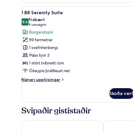
Park
View
Skoða
1 BR Serenity Suite | Rúmföt ú
5
1 BR Serenity Suite
allar
Frábært
myndir
8,6
8,6 af 10
(9
9 umsagnir
fyrir
umsagnir)
Borgarútsýni
1
59 fermetrar
BR
1 svefnherbergi
Serenity
Pláss fyrir 3
Suite
1 stórt tvíbreitt rúm
Ókeypis þráðlaust net
Nánari
Nánari upplýsingar
upplýsingar
fyrir
Skoða ver
1
BR
Serenity
Svipaðir gististaðir
Suite
Shangri-La Bangkok
lebua at Stat