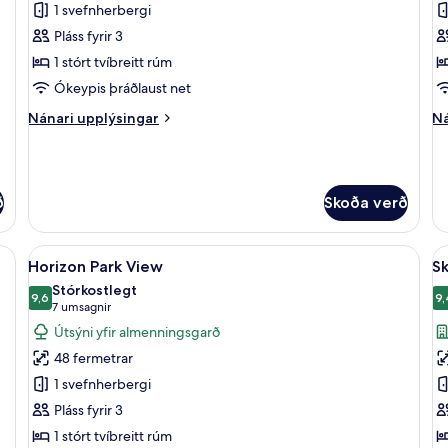
Forsetasvíta
S
1 svefnherbergi
S
Pláss fyrir 3
S
1 stórt tvíbreitt rúm
Ókeypis þráðlaust net
Nánari
Ná
Nánari upplýsingar
Ná
upplýsingar
up
fyrir
fy
Forsetasvíta
Sp
Sa
ð
Skoða verð
Su
mföt af bestu gerð, míníbar
Skoða
Rúmföt úr egypskri bómull, rúmföt af 
S
7
Horizon Park View
Sk
allar
al
Stórkostlegt
myndir
9,6
m
9,
9,6 af 10
(7
7 umsagnir
fyrir
fy
umsagnir)
Útsýni yfir almenningsgarð
Horizon
S
48 fermetrar
Park
C
1 svefnherbergi
View
V
Pláss fyrir 3
1 stórt tvíbreitt rúm