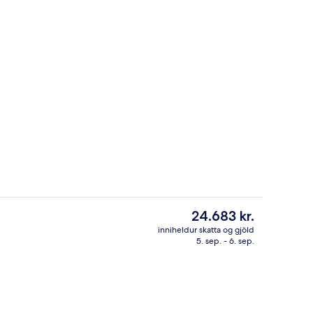
Forsetasvíta | Útsýni úr herberginu
á gististað
Núverandi
24.683 kr.
verð
inniheldur skatta og gjöld
er
5. sep. - 6. sep.
tólar
3 barir/setustofur, sundlaugabar
24.683 kr.