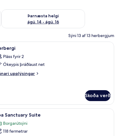
ágú. 9
Athuga framboð þarnæstu helgi ágú. 14 - ágú. 16
Þarnæsta helgi
ágú. 14 - ágú. 16
Sýni 13 af 13 herbergjum
bestu gerð, míníbar
koða
Ýmislegt
2
erbergi
lar
Pláss fyrir 2
yndir
Ókeypis þráðlaust net
rir
erbergi
nari
nari upplýsingar
plýsingar
rir
rbergi
Skoða verð
ll, rúmföt af bestu gerð, míníbar
koða
Spa Sanctuary Suite | Rúmföt úr egypskri bóm
7
a Sanctuary Suite
lar
Borgarútsýni
yndir
118 fermetrar
rir