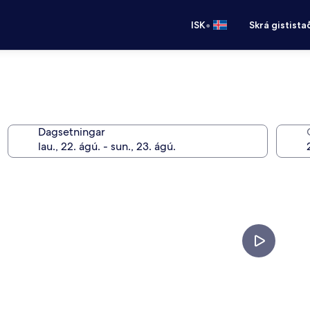
•
ISK
Skrá gistista
Dagsetningar