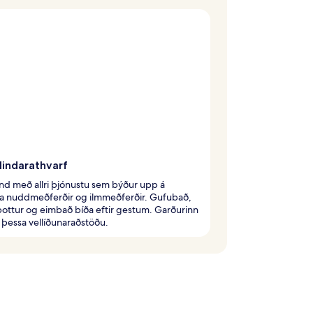
lindarathvarf
ind með allri þjónustu sem býður upp á
a nuddmeðferðir og ilmmeðferðir. Gufubað,
pottur og eimbað bíða eftir gestum. Garðurinn
 þessa vellíðunaraðstöðu.