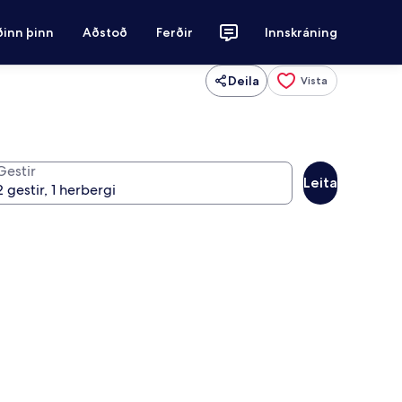
ðinn þinn
Aðstoð
Ferðir
Innskráning
Deila
Vista
Gestir
Leita