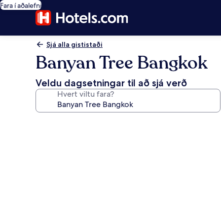
Fara í aðalefni
Sjá alla gististaði
Banyan Tree Bangkok
Veldu dagsetningar til að sjá verð
Hvert viltu fara?
Myndasafn
fyrir
Banyan
Tree
Bangkok