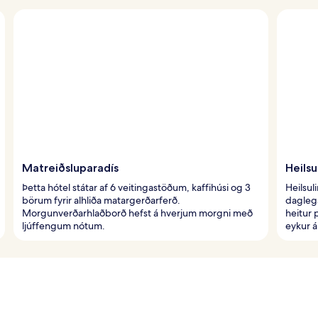
Matreiðsluparadís
Heilsu
Þetta hótel státar af 6 veitingastöðum, kaffihúsi og 3
Heilsul
börum fyrir alhliða matargerðarferð.
dagleg
Morgunverðarhlaðborð hefst á hverjum morgni með
heitur 
ljúffengum nótum.
eykur á