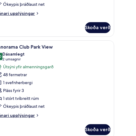
Ókeypis þráðlaust net
nari
nari upplýsingar
plýsingar
rir
Skoða verð
yline
ty
ew
bestu gerð, míníbar
koða
Rúmföt úr egypskri bómull, rúmföt af bestu g
9
anorama Club Park View
lar
Dásamlegt
yndir
0
9,0 af 10
(2
2 umsagnir
rir
umsagnir)
Útsýni yfir almenningsgarð
anorama
48 fermetrar
lub
1 svefnherbergi
ark
Pláss fyrir 3
iew
1 stórt tvíbreitt rúm
Ókeypis þráðlaust net
nari
nari upplýsingar
plýsingar
rir
Skoða verð
norama