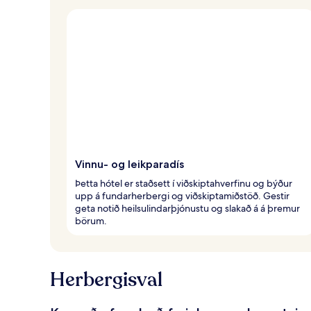
Vinnu- og leikparadís
Þetta hótel er staðsett í viðskiptahverfinu og býður
upp á fundarherbergi og viðskiptamiðstöð. Gestir
geta notið heilsulindarþjónustu og slakað á á þremur
börum.
Herbergisval