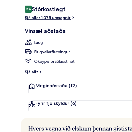
Veitingastað
Umsagnir
Stórkostlegt
9,4
9,4 af 10
Sjá allar 1.075 umsagnir
Vinsæl aðstaða
Laug
Flugvallarflutningur
Ókeypis þráðlaust net
Sjá allt
Meginaðstaða
(12)
Fyrir fjölskyldur
(6)
Hvers vegna við elskum þennan gistist