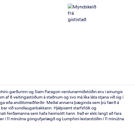
Myndskeið fr
hini-garðurinn og Siam Paragon verslunarmiðstöðin eru í einungis
um af 8 veitingastöðum á staðnum og svo má líka láta stjana við sig í
ninga eða andlitsmeðferðir. Meðal annarra þæginda sem þú færð á
Útilaug, sóls
og bar við sundlaugarbakkann. Hjálpsamt starfsfólk og
mati ferðamanna sem hafa heimsótt hann. Það er ekki langt að fara
er í 11 mínútna göngufjarlægð og Lumphini lestarstöðin í 11 mínútna.