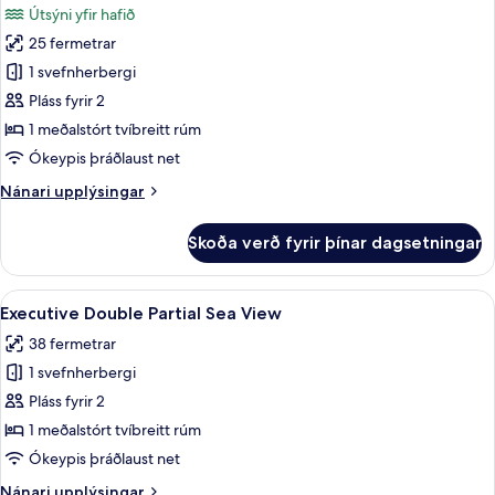
Útsýni yfir hafið
View
myndir
25 fermetrar
fyrir
Superior
1 svefnherbergi
Double
Pláss fyrir 2
Volcano
1 meðalstórt tvíbreitt rúm
View
Ókeypis þráðlaust net
Nánari
Nánari upplýsingar
upplýsingar
fyrir
Skoða verð fyrir þínar dagsetningar
Superior
Double
Volcano
Skoða
Executive Double Partial Sea View | Rú
10
View
Executive Double Partial Sea View
allar
38 fermetrar
myndir
1 svefnherbergi
fyrir
Executive
Pláss fyrir 2
Double
1 meðalstórt tvíbreitt rúm
Partial
Ókeypis þráðlaust net
Sea
Nánari
Nánari upplýsingar