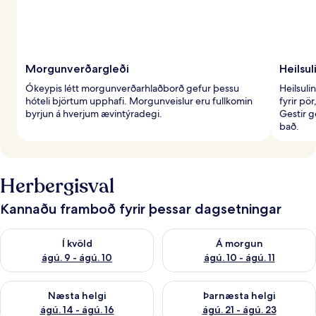
Morgunverðargleði
Heilsul
Ókeypis létt morgunverðarhlaðborð gefur þessu
Heilsuli
hóteli björtum upphafi. Morgunveislur eru fullkomin
fyrir pö
byrjun á hverjum ævintýradegi.
Gestir g
bað.
Herbergisval
Kannaðu framboð fyrir þessar dagsetningar
Athuga framboð í kvöld ágú. 9 - ágú. 10
Athuga framboð á morgun ágú.
Í kvöld
Á morgun
ágú. 9 - ágú. 10
ágú. 10 - ágú. 11
Athuga framboð næstu helgi ágú. 14 - ágú. 16
Athuga framboð þarnæstu helg
Næsta helgi
Þarnæsta helgi
ágú. 14 - ágú. 16
ágú. 21 - ágú. 23