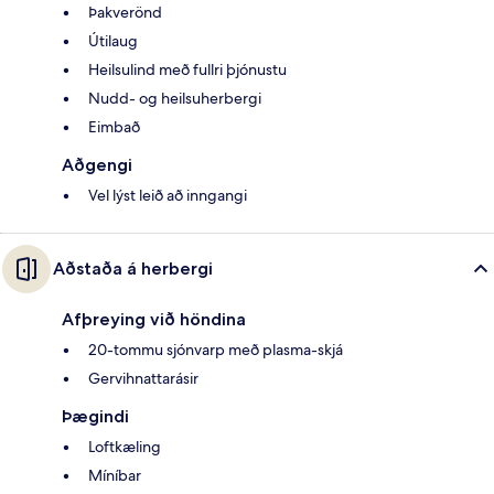
Þakverönd
Útilaug
Heilsulind með fullri þjónustu
Nudd- og heilsuherbergi
Eimbað
Aðgengi
Vel lýst leið að inngangi
Aðstaða á herbergi
Afþreying við höndina
20-tommu sjónvarp með plasma-skjá
Gervihnattarásir
Þægindi
Loftkæling
Míníbar