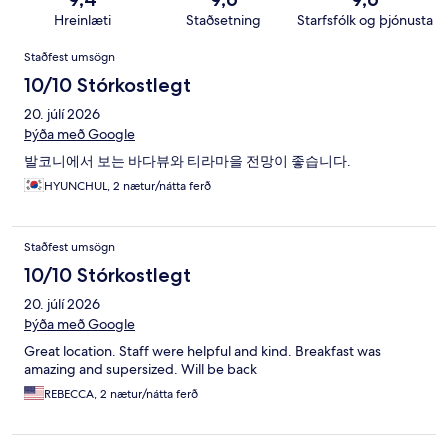
Hreinlæti
Staðsetning
Starfsfólk og þjónusta
Umsagnir
Staðfest umsögn
10/10 Stórkostlegt
20. júlí 2026
Þýða með Google
발코니에서 보는 바다뷰와 티라마을 전망이 좋습니다.
HYUNCHUL, 2 nætur/nátta ferð
Staðfest umsögn
10/10 Stórkostlegt
20. júlí 2026
Þýða með Google
Great location. Staff were helpful and kind. Breakfast was
amazing and supersized. Will be back
REBECCA, 2 nætur/nátta ferð