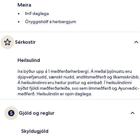
Meira
Þrif daglega
Öryggishólf á herbergjum
Sérkostir
Heilsulind
Ira býður upp á 1 meðferðarherbergi. Á meðal þjónustu eru
djúpvefjanudd, sænskt nudd, andlitsmeðferð og líkamsskrúbb.
Á heilsulindinni eru heitur pottur og eimbað. Í heilsulindinni
býðst fjöldi meðferðarleiða, svo sem ilmmeðferð og Ayurvedic-
meðferð. Heilsulindin er opin daglega.
Gjöld og reglur
Skyldugjöld