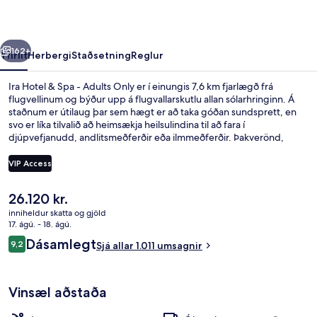
-
Adults
rra
Næsta
Only
162+
Yfirlit
Herbergi
Staðsetning
Reglur
Ira Hotel & Spa - Adults Only er í einungis 7,6 km fjarlægð frá
flugvellinum og býður upp á flugvallarskutlu allan sólarhringinn. Á
staðnum er útilaug þar sem hægt er að taka góðan sundsprett, en
svo er líka tilvalið að heimsækja heilsulindina til að fara í
djúpvefjanudd, andlitsmeðferðir eða ilmmeðferðir. Þakverönd,
eimbað og verönd eru einnig á staðnum. Hjálpsamt starfsfólk og
ástand gististaðarins almennt eru meðal helstu kosta gististaðarins að
VIP Access
mati ferðamanna sem hafa heimsótt hann.
Núverandi
26.120 kr.
Master Suite outdoor Tub Volcano View 
verð
inniheldur skatta og gjöld
er
17. ágú. - 18. ágú.
26.120 kr.
Umsagnir
Dásamlegt
9,2
Sjá allar 1.011 umsagnir
9,2 af 10
Vinsæl aðstaða