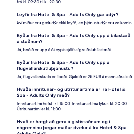
frá kl. 09:30 til kl. 20:30.
Leyfir Ira Hotel & Spa - Adults Only gæludýr?
Því miður eru gæludýr ekki leyfð, en þjónustudýr eru velkomin.
Býður Ira Hotel & Spa - Adults Only upp á bílastæði
á staðnum?
Já, boðið er upp á ókeypis sjálfsafgreiðslubílastæði.
Býður Ira Hotel & Spa - Adults Only upp á
flugvallarskutluþjónustu?
Já, flugvallarskutla er í boði. Gjaldið er 25 EUR á mann aðra leið.
Hvaða innritunar- og útritunartíma er Ira Hotel &
Spa - Adults Only með?
Innritunartími hefst: kl. 15:00. Innritunartíma lýkur: kl. 20:00.
Útritunartími er kl. 11:00.
Hvað er hægt að gera á gististaðnum og í
nágrenninu þegar maður dvelur á Ira Hotel & Spa -
Adults Only?