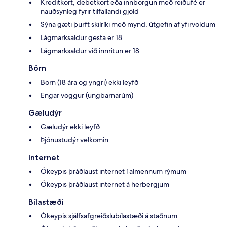
Kreditkort, debetkort eða innborgun með reiðufé er
nauðsynleg fyrir tilfallandi gjöld
Sýna gæti þurft skilríki með mynd, útgefin af yfirvöldum
Lágmarksaldur gesta er 18
Lágmarksaldur við innritun er 18
Börn
Börn (18 ára og yngri) ekki leyfð
Engar vöggur (ungbarnarúm)
Gæludýr
Gæludýr ekki leyfð
Þjónustudýr velkomin
Internet
Ókeypis þráðlaust internet í almennum rýmum
Ókeypis þráðlaust internet á herbergjum
Bílastæði
Ókeypis sjálfsafgreiðslubílastæði á staðnum