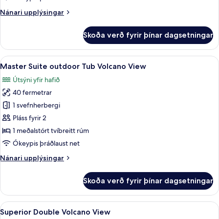
Volcano
Nánari
Nánari upplýsingar
View
upplýsingar
fyrir
Skoða verð fyrir þínar dagsetningar
Honeymoon
Suite
outdoor
Skoða
Master Suite outdoor Tub Volcano Vi
13
Tub
Master Suite outdoor Tub Volcano View
allar
Volcano
Útsýni yfir hafið
View
myndir
40 fermetrar
fyrir
Master
1 svefnherbergi
Suite
Pláss fyrir 2
outdoor
1 meðalstórt tvíbreitt rúm
Tub
Ókeypis þráðlaust net
Volcano
Nánari
Nánari upplýsingar
View
upplýsingar
fyrir
Skoða verð fyrir þínar dagsetningar
Master
Suite
outdoor
Skoða
Superior Double Volcano View | Rúmföt 
8
Tub
Superior Double Volcano View
allar
Volcano