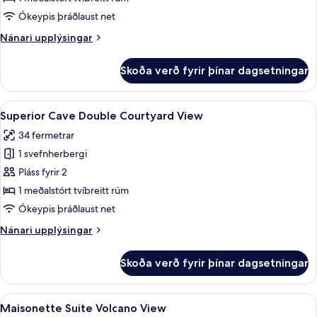
Level
Ókeypis þráðlaust net
Volcano
Nánari
Nánari upplýsingar
View
upplýsingar
fyrir
Skoða verð fyrir þínar dagsetningar
Standard
Double
Pool
Skoða
Superior Cave Double Courtyard View |
24
Level
Superior Cave Double Courtyard View
allar
Volcano
34 fermetrar
View
myndir
1 svefnherbergi
fyrir
Superior
Pláss fyrir 2
Cave
1 meðalstórt tvíbreitt rúm
Double
Ókeypis þráðlaust net
Courtyard
Nánari
Nánari upplýsingar
View
upplýsingar
fyrir
Skoða verð fyrir þínar dagsetningar
Superior
Cave
Double
Skoða
Maisonette Suite Volcano View | Rúmföt
28
Courtyard
Maisonette Suite Volcano View
allar