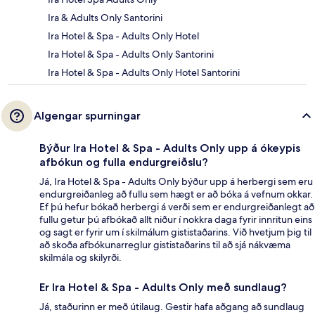
Ira & Adults Only Santorini
Ira Hotel & Spa - Adults Only Hotel
Ira Hotel & Spa - Adults Only Santorini
Ira Hotel & Spa - Adults Only Hotel Santorini
Algengar spurningar
Býður Ira Hotel & Spa - Adults Only upp á ókeypis
afbókun og fulla endurgreiðslu?
Já, Ira Hotel & Spa - Adults Only býður upp á herbergi sem eru
endurgreiðanleg að fullu sem hægt er að bóka á vefnum okkar.
Ef þú hefur bókað herbergi á verði sem er endurgreiðanlegt að
fullu getur þú afbókað allt niður í nokkra daga fyrir innritun eins
og sagt er fyrir um í skilmálum gististaðarins. Við hvetjum þig til
að skoða afbókunarreglur gististaðarins til að sjá nákvæma
skilmála og skilyrði.
Er Ira Hotel & Spa - Adults Only með sundlaug?
Já, staðurinn er með útilaug. Gestir hafa aðgang að sundlaug