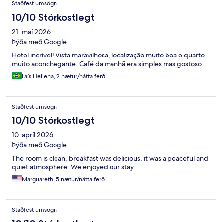
Staðfest umsögn
10/10 Stórkostlegt
21. maí 2026
Þýða með Google
Hotel incrível! Vista maravilhosa, localização muito boa e quarto
muito aconchegante. Café da manhã era simples mas gostoso
Laís Hellena, 2 nætur/nátta ferð
Staðfest umsögn
10/10 Stórkostlegt
10. apríl 2026
Þýða með Google
The room is clean, breakfast was delicious, it was a peaceful and
quiet atmosphere. We enjoyed our stay.
Marguareth, 5 nætur/nátta ferð
Staðfest umsögn