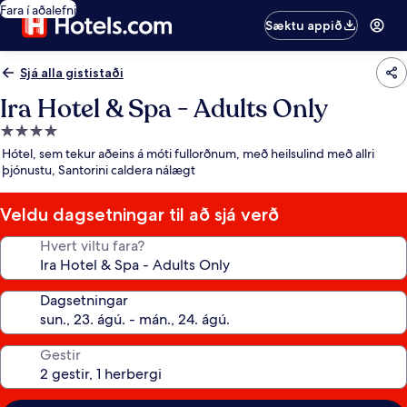
Fara í aðalefni
Sæktu appið
Sjá alla gististaði
Ira Hotel & Spa - Adults Only
4.0
stjörnu
Hótel, sem tekur aðeins á móti fullorðnum, með heilsulind með allri
gististaður
þjónustu, Santorini caldera nálægt
Veldu dagsetningar til að sjá verð
Hvert viltu fara?
Dagsetningar
Gestir