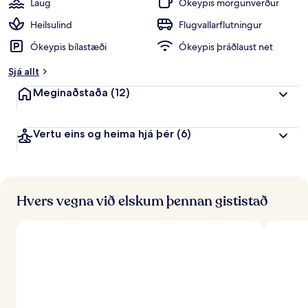
Laug
Ókeypis morgunverður
Heilsulind
Flugvallarflutningur
Ókeypis bílastæði
Ókeypis þráðlaust net
Sjá allt
Meginaðstaða
(12)
Vertu eins og heima hjá þér
(6)
Hvers vegna við elskum þennan gististað