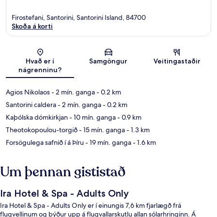
Firostefani, Santorini, Santorini Island, 84700
Skoða á korti
Kort
Hvað er í
Samgöngur
Veitingastaðir
nágrenninu?
Agios Nikolaos
- 2 mín. ganga
- 0.2 km
Santorini caldera
- 2 mín. ganga
- 0.2 km
Kaþólska dómkirkjan
- 10 mín. ganga
- 0.9 km
Theotokopoulou-torgið
- 15 mín. ganga
- 1.3 km
Forsögulega safnið í á Þíru
- 19 mín. ganga
- 1.6 km
Um þennan gististað
Ira Hotel & Spa - Adults Only
Ira Hotel & Spa - Adults Only er í einungis 7,6 km fjarlægð frá
flugvellinum og býður upp á flugvallarskutlu allan sólarhringinn. Á