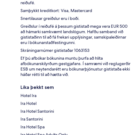
reiðufé.
Samþykkt kreditkort: Visa, Mastercard
Snertilausar greiðslur eru í boði.
Greiðslur í reiðufé á þessum gististað mega vera EUR 500
að hámarki samkvæmt landslögum. Hafðu samband við
gististaðinn til að fá frekari upplýsingar, samskipaleiðirnar
eru í bókunarstaðfestingunni.
Skráningarnúmer gististaðar 1063153
Ef þú afbókar bókunina muntu þurfa að hlíta
afbókunarskilyrðum gestgjafans. Í samræmi við reglugerðir
ESB um neytendarétt eru bókunarþjónustur gististaða ekki
háðar rétti til að hætta við.
Líka þekkt sem
Hotel Ira
Ira Hotel
Ira Hotel Santorini
Ira Santorini
Ira Hotel Spa
Ira Hotel Spa Adults Only