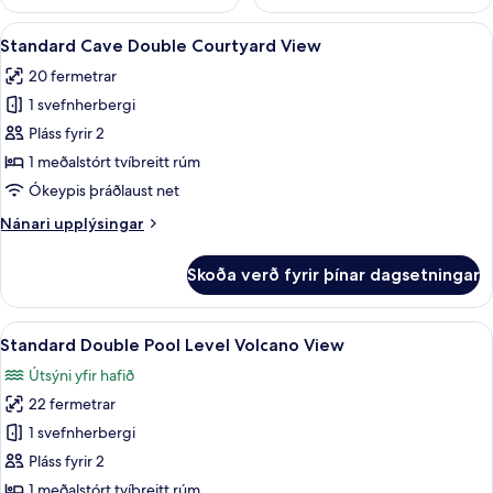
Skoða
Standard Cave Double Courtyard View |
8
Standard Cave Double Courtyard View
allar
20 fermetrar
myndir
1 svefnherbergi
fyrir
Standard
Pláss fyrir 2
Cave
1 meðalstórt tvíbreitt rúm
Double
Ókeypis þráðlaust net
Courtyard
Nánari
Nánari upplýsingar
View
upplýsingar
fyrir
Skoða verð fyrir þínar dagsetningar
Standard
Cave
Double
Skoða
Standard Double Pool Level Volcano Vie
17
Courtyard
Standard Double Pool Level Volcano View
allar
View
Útsýni yfir hafið
myndir
22 fermetrar
fyrir
Standard
1 svefnherbergi
Double
Pláss fyrir 2
Pool
1 meðalstórt tvíbreitt rúm