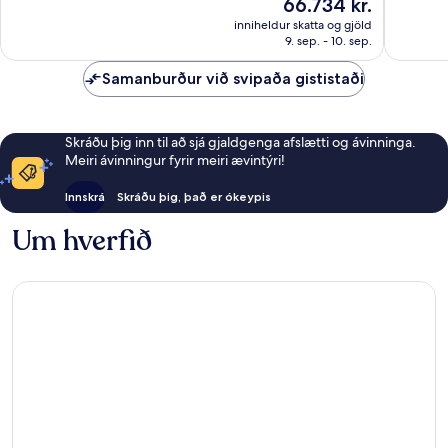
Verðið
66.734 kr.
Stórkostlegt,
Dásamle
er
226
83
inniheldur skatta og gjöld
66.734 kr.
9. sep. - 10. sep.
umsagnir
umsagni
Samanburður við svipaða gististaði
Skráðu þig inn til að sjá gjaldgenga afslætti og ávinninga.
Meiri ávinningur fyrir meiri ævintýri!
Innskrá
Skráðu þig, það er ókeypis
Um hverfið