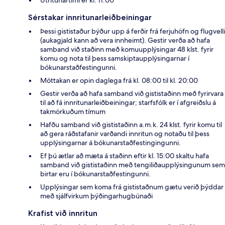
Sérstakar innritunarleiðbeiningar
Þessi gististaður býður upp á ferðir frá ferjuhöfn og flugvelli
(aukagjald kann að vera innheimt). Gestir verða að hafa
samband við staðinn með komuupplýsingar 48 klst. fyrir
komu og nota til þess samskiptaupplýsingarnar í
bókunarstaðfestingunni.
Móttakan er opin daglega frá kl. 08:00 til kl. 20:00
Gestir verða að hafa samband við gististaðinn með fyrirvara
til að fá innritunarleiðbeiningar; starfsfólk er í afgreiðslu á
takmörkuðum tímum
Hafðu samband við gististaðinn a.m.k. 24 klst. fyrir komu til
að gera ráðstafanir varðandi innritun og notaðu til þess
upplýsingarnar á bókunarstaðfestingingunni.
Ef þú ætlar að mæta á staðinn eftir kl. 15:00 skaltu hafa
samband við gististaðinn með tengiliðaupplýsingunum sem
birtar eru í bókunarstaðfestingunni.
Upplýsingar sem koma frá gististaðnum gætu verið þýddar
með sjálfvirkum þýðingarhugbúnaði
Krafist við innritun