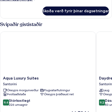
View
upplýsingar
fyrir
Skoða verð fyrir þínar dagsetningar
Executive
Double
Partial
Svipaðir gististaðir
Sea
View
Aqua Luxury Suites
Daydream
Aqua
Daydre
Aqua Luxury Suites
Daydre
Luxury
Luxury
Santorini
Santorin
Suites
Suites
Ókeypis morgunverður
Flugvallarflutningur
Laug
Santorini
Santorin
Þvottaaðstaða
Ókeypis þráðlaust net
Ókeypi
9.4
9.2
Stórkostlegt
Dás
9,4
9,2
af
af
226 umsagnir
83 u
10,
10,