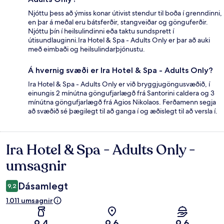
Njóttu þess að ýmiss konar útivist stendur til boða í grenndinni,
en þar á meðal eru bátsferðir, stangveiðar og gönguferðir.
Njóttu þín í heilsulindinni eða taktu sundsprett í
útisundlauginni.Ira Hotel & Spa - Adults Only er þar að auki
með eimbaði og heilsulindarþjónustu.
Á hvernig svæði er Ira Hotel & Spa - Adults Only?
Ira Hotel & Spa - Adults Only er við bryggjugöngusvæðið, í
einungis 2 mínútna göngufjarlægð frá Santorini caldera og 3
mínútna göngufjarlægð frá Agios Nikolaos. Ferðamenn segja
að svæðið sé þægilegt til að ganga í og æðislegt til að versla í.
Ira Hotel & Spa - Adults Only -
Umsagnir
umsagnir
Dásamlegt
9,2
1.011 umsagnir
9,4
9,6
9,6