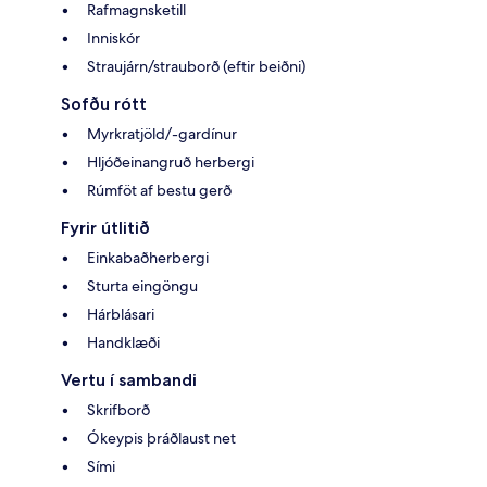
Rafmagnsketill
Inniskór
Straujárn/strauborð (eftir beiðni)
Sofðu rótt
Myrkratjöld/-gardínur
Hljóðeinangruð herbergi
Rúmföt af bestu gerð
Fyrir útlitið
Einkabaðherbergi
Sturta eingöngu
Hárblásari
Handklæði
Vertu í sambandi
Skrifborð
Ókeypis þráðlaust net
Sími