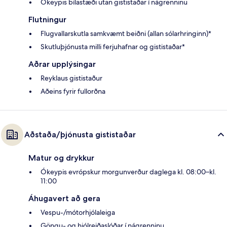
Ókeypis bílastæði utan gististaðar í nágrenninu
Flutningur
Flugvallarskutla samkvæmt beiðni (allan sólarhringinn)*
Skutluþjónusta milli ferjuhafnar og gististaðar*
Aðrar upplýsingar
Reyklaus gististaður
Aðeins fyrir fullorðna
Aðstaða/þjónusta gististaðar
Matur og drykkur
Ókeypis evrópskur morgunverður daglega kl. 08:00–kl.
11:00
Áhugavert að gera
Vespu-/mótorhjólaleiga
Göngu- og hjólreiðaslóðar í nágrenninu