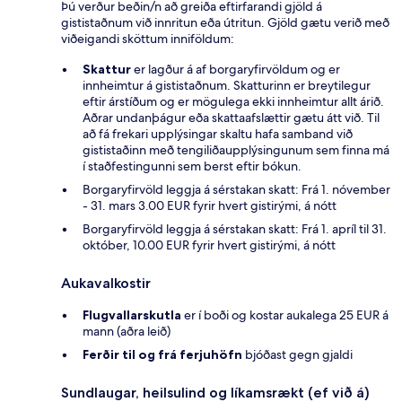
Þú verður beðin/n að greiða eftirfarandi gjöld á
gististaðnum við innritun eða útritun. Gjöld gætu verið með
viðeigandi sköttum inniföldum:
Skattur
er lagður á af borgaryfirvöldum og er
innheimtur á gististaðnum. Skatturinn er breytilegur
eftir árstíðum og er mögulega ekki innheimtur allt árið.
Aðrar undanþágur eða skattaafslættir gætu átt við. Til
að fá frekari upplýsingar skaltu hafa samband við
gististaðinn með tengiliðaupplýsingunum sem finna má
í staðfestingunni sem berst eftir bókun.
Borgaryfirvöld leggja á sérstakan skatt: Frá 1. nóvember
- 31. mars 3.00 EUR fyrir hvert gistirými, á nótt
Borgaryfirvöld leggja á sérstakan skatt: Frá 1. apríl til 31.
október, 10.00 EUR fyrir hvert gistirými, á nótt
Aukavalkostir
Flugvallarskutla
er í boði og kostar aukalega 25 EUR á
mann (aðra leið)
Ferðir til og frá ferjuhöfn
bjóðast gegn gjaldi
Sundlaugar, heilsulind og líkamsrækt (ef við á)