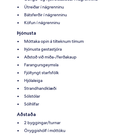
Útreiðar í nágrenninu
Bátsferðir í nágrenninu
Köfun í nágrenninu
Þjónusta
Móttaka opin á tilteknum tímum
Þjónusta gestastjóra
Aðstoð við miða-/ferðakaup
Farangursgeymsla
Fjöltyngt starfsfólk
Hjólaleiga
Strandhandklæði
Sólstólar
Sólhlífar
Aðstaða
2 byggingar/turnar
Öryggishólf í móttöku