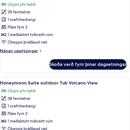
View
Útsýni yfir hafið
myndir
35 fermetrar
fyrir
Maisonette
1 svefnherbergi
Suite
Pláss fyrir 2
Volcano
1 meðalstórt tvíbreitt rúm
View
Ókeypis þráðlaust net
Nánari
Nánari upplýsingar
upplýsingar
fyrir
Skoða verð fyrir þínar dagsetningar
Maisonette
Suite
Volcano
Skoða
Honeymoon Suite outdoor Tub Volcano V
8
View
Honeymoon Suite outdoor Tub Volcano View
allar
Útsýni yfir hafið
myndir
38 fermetrar
fyrir
Honeymoon
1 svefnherbergi
Suite
Pláss fyrir 2
outdoor
1 meðalstórt tvíbreitt rúm
Tub
Ókeypis þráðlaust net