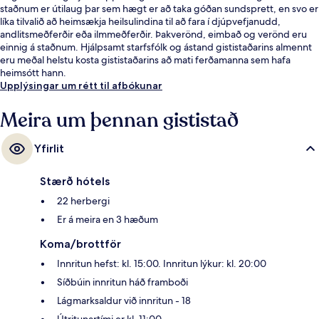
staðnum er útilaug þar sem hægt er að taka góðan sundsprett, en svo er
líka tilvalið að heimsækja heilsulindina til að fara í djúpvefjanudd,
andlitsmeðferðir eða ilmmeðferðir. Þakverönd, eimbað og verönd eru
einnig á staðnum. Hjálpsamt starfsfólk og ástand gististaðarins almennt
eru meðal helstu kosta gististaðarins að mati ferðamanna sem hafa
heimsótt hann.
Upplýsingar um rétt til afbókunar
Meira um þennan gististað
Yfirlit
Stærð hótels
22 herbergi
Er á meira en 3 hæðum
Koma/brottför
Innritun hefst: kl. 15:00. Innritun lýkur: kl. 20:00
Síðbúin innritun háð framboði
Lágmarksaldur við innritun - 18
Útritunartími er kl. 11:00