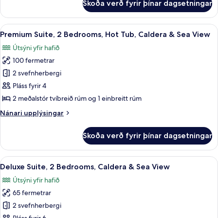
Skoða verð fyrir þínar dagsetningar
Family
Sea
Suite,
View
1
Skoða
Premium Suite, 2 Bedrooms, Hot Tub, C
17
Bedroom,
Premium Suite, 2 Bedrooms, Hot Tub, Caldera & Sea View
allar
Caldera
Útsýni yfir hafið
&
myndir
Sea
100 fermetrar
fyrir
View
Premium
2 svefnherbergi
Suite,
Pláss fyrir 4
2
2 meðalstór tvíbreið rúm og 1 einbreitt rúm
Bedrooms,
Nánari
Nánari upplýsingar
Hot
upplýsingar
Tub,
fyrir
Skoða verð fyrir þínar dagsetningar
Premium
Caldera
Suite,
&
2
Skoða
Deluxe Suite, 2 Bedrooms, Caldera & S
Sea
5
Bedrooms,
Deluxe Suite, 2 Bedrooms, Caldera & Sea View
allar
View
Hot
Útsýni yfir hafið
Tub,
myndir
Caldera
65 fermetrar
fyrir
&
Deluxe
2 svefnherbergi
Sea
Suite,
View