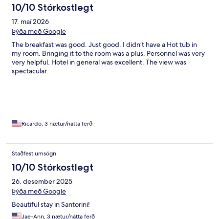
10/10 Stórkostlegt
17. maí 2026
Þýða með Google
The breakfast was good. Just good. I didn’t have a Hot tub in
my room. Bringing it to the room was a plus. Personnel was very
very helpful. Hotel in general was excellent. The view was
spectacular.
Ricardo, 3 nætur/nátta ferð
Staðfest umsögn
10/10 Stórkostlegt
26. desember 2025
Þýða með Google
Beautiful stay in Santorini!
Jae-Ann, 3 nætur/nátta ferð