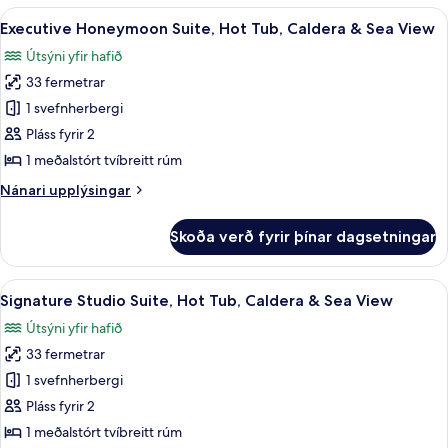
Sea
Suite,
Skoða
Executive Honeymoon Suite, Hot Tub, 
18
1
View
Executive Honeymoon Suite, Hot Tub, Caldera & Sea View
allar
Bedroom,
Útsýni yfir hafið
Hot
myndir
Tub,
33 fermetrar
fyrir
Caldera
Executive
1 svefnherbergi
&
Honeymoon
Sea
Pláss fyrir 2
View
Suite,
1 meðalstórt tvíbreitt rúm
Hot
Nánari
Nánari upplýsingar
Tub,
upplýsingar
Caldera
fyrir
Skoða verð fyrir þínar dagsetningar
Executive
&
Honeymoon
Sea
Suite,
Skoða
Signature Studio Suite, Hot Tub, Cald
View
10
Hot
Signature Studio Suite, Hot Tub, Caldera & Sea View
allar
Tub,
Útsýni yfir hafið
Caldera
myndir
&
33 fermetrar
fyrir
Sea
Signature
1 svefnherbergi
View
Studio
Pláss fyrir 2
Suite,
1 meðalstórt tvíbreitt rúm