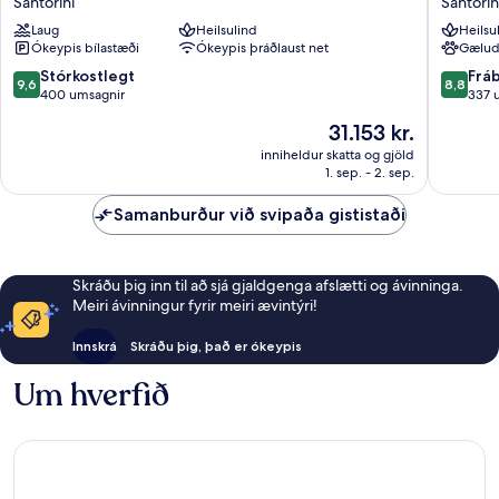
Santorini
Santorin
Suites
Suites
Laug
Heilsulind
Heilsu
Santorini
Santorin
Ókeypis bílastæði
Ókeypis þráðlaust net
Gælud
9.6
8.8
Stórkostlegt
Frá
9,6
8,8
af
af
400 umsagnir
337 
10,
10,
Verðið
31.153 kr.
Stórkostlegt,
Frábært
er
400
337
inniheldur skatta og gjöld
31.153 kr.
1. sep. - 2. sep.
umsagnir
umsagni
Samanburður við svipaða gististaði
Skráðu þig inn til að sjá gjaldgenga afslætti og ávinninga.
Meiri ávinningur fyrir meiri ævintýri!
Innskrá
Skráðu þig, það er ókeypis
Um hverfið