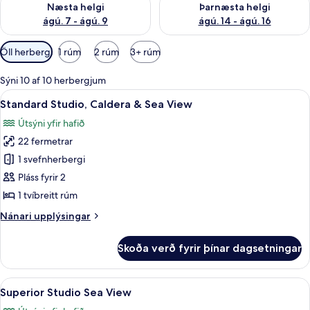
Næsta helgi
Þarnæsta helgi
ágú. 7 - ágú. 9
ágú. 14 - ágú. 16
Síur
Öll herbergi
1 rúm
2 rúm
3+ rúm
í
boði
Sýni 10 af 10 herbergjum
fyrir
Skoða
Standard Studio, Caldera & Sea View |
4
Standard Studio, Caldera & Sea View
herbergi
allar
Útsýni yfir hafið
myndir
22 fermetrar
fyrir
Standard
1 svefnherbergi
Studio,
Pláss fyrir 2
Caldera
1 tvíbreitt rúm
&
Nánari
Nánari upplýsingar
Sea
upplýsingar
View
fyrir
Skoða verð fyrir þínar dagsetningar
Standard
Studio,
Caldera
Skoða
Superior Studio Sea View | Öryggishólf
27
&
Superior Studio Sea View
allar
Sea