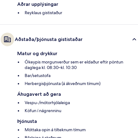
Aðrar upplýsingar
Reyklaus gististaður
Aðstaða/þjónusta gististaðar
Matur og drykkur
Ókeypis morgunverður sem er eldaður eftir pöntun
daglega kl. 08:30–kl. 10:30
Bar/setustofa
Herbergisþjónusta (á ákveðnum tímum)
Áhugavert að gera
Vespu-/mótorhjólaleiga
Köfun í nágrenninu
Þjónusta
Móttaka opin á tilteknum tímum
Bílaleiga á staðnum