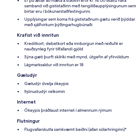
Ef þú ætlar að mæta á staðinn eftir kl. 14:00 skaltu hafa
samband við gististaðinn með tengiliðaupplýsingunum sem
birtar eru í bókunarstaðfestingunni.
Upplýsingar sem koma frá gististaðnum gætu verið þýddar
með sjálfvirkum þýðingarhugbúnaði
Krafist við innritun
Kreditkort, debetkort eða innborgun með reiðufé er
nauðsynleg fyrir tilfallandi gjöld
Sýna gæti þurft skilríki með mynd, útgefin af yfirvöldum
Lágmarksaldur við innritun er 18
Gæludýr
Gæludýr dvelja ókeypis
Þjónustudýr velkomin
Internet
Ókeypis þráðlaust internet í almennum rýmum
Flutningur
Flugvallarskutla samkvæmt beiðni (allan sólarhringinn)*