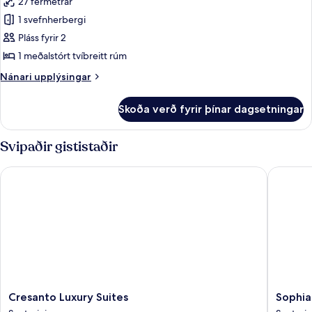
27 fermetrar
fyrir
Exclusive
1 svefnherbergi
Suite
Pláss fyrir 2
1 meðalstórt tvíbreitt rúm
Nánari
Nánari upplýsingar
upplýsingar
fyrir
Skoða verð fyrir þínar dagsetningar
Exclusive
Suite
Svipaðir gististaðir
Cresanto Luxury Suites
Sophia L
Cresanto
Sophia
Cresanto Luxury Suites
Sophia
Luxury
Luxury