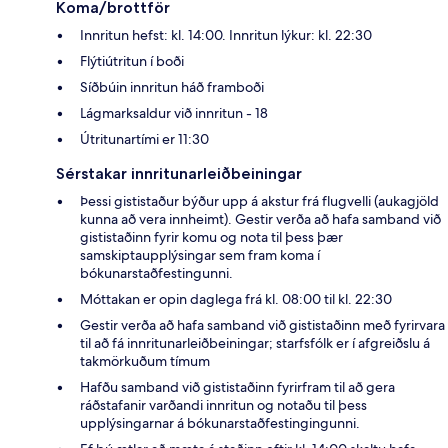
Koma/brottför
Innritun hefst: kl. 14:00. Innritun lýkur: kl. 22:30
Flýtiútritun í boði
Síðbúin innritun háð framboði
Lágmarksaldur við innritun - 18
Útritunartími er 11:30
Sérstakar innritunarleiðbeiningar
Þessi gististaður býður upp á akstur frá flugvelli (aukagjöld
kunna að vera innheimt). Gestir verða að hafa samband við
gististaðinn fyrir komu og nota til þess þær
samskiptaupplýsingar sem fram koma í
bókunarstaðfestingunni.
Móttakan er opin daglega frá kl. 08:00 til kl. 22:30
Gestir verða að hafa samband við gististaðinn með fyrirvara
til að fá innritunarleiðbeiningar; starfsfólk er í afgreiðslu á
takmörkuðum tímum
Hafðu samband við gististaðinn fyrirfram til að gera
ráðstafanir varðandi innritun og notaðu til þess
upplýsingarnar á bókunarstaðfestingingunni.