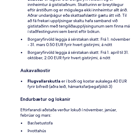
innheimtur á gististaðnum. Skatturinn er breytilegur
eftir árstíðum og er mögulega ekki innheimtur allt árið.
Aðrar undanþágur eða skattaafslættir gætu átt við. Til
að fá frekari upplýsingar skaltu hafa samband við
gististaðinn með tengiliðaupplýsingunum sem finna má
í staðfestingunni sem berst eftir bókun.
Borgaryfirvöld leggja á sérstakan skatt: Frá 1. nóvember
- 31. mars 0.50 EUR fyrir hvert gistirými, á nótt
Borgaryfirvöld leggja á sérstakan skatt: Frá 1. apríl til 31.
október, 2.00 EUR fyrir hvert gistirými, á nótt
Aukavalkostir
Flugvallarskutla
er í boði og kostar aukalega 40 EUR
fyrir bifreið (aðra leið, hámarksfarþegafjöldi 3)
Endurbætur og lokanir
Eftirfarandi aðstaða verður lokuð í nóvember, janúar,
febrúar og mars:
Bar/setustofa
Þvottahús