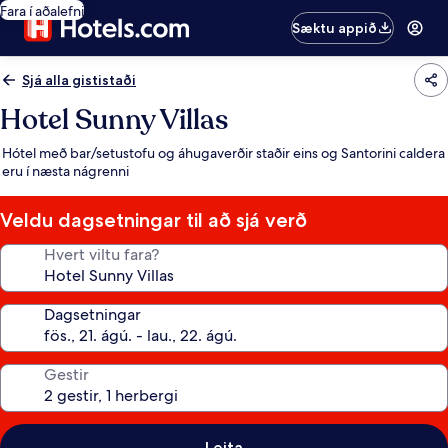
Fara í aðalefni
Sæktu appið
Sjá alla gististaði
Hotel Sunny Villas
Hótel með bar/setustofu og áhugaverðir staðir eins og Santorini caldera
eru í næsta nágrenni
Veldu dagsetningar til að sjá verð
Hvert viltu fara?
Dagsetningar
Gestir
Leita