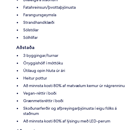
Fatahreinsun/þvottaþjónusta
Farangursgeymsla
Strandhandklæði
Sólstólar
Sólhlífar
Aðstaða
3 byggingar/turnar
Öryggishólf í móttöku
Útilaug opin hluta úr ári
Heitur pottur
Að minnsta kosti 80% af matvælum kemur úr nágrenninu
Vegan-réttir í boði
Grænmetisréttir í boði
Skoðunarferðir og afþreyingarþjónusta í eigu fólks á
staðnum
Að minnsta kosti 80% af lýsingu með LED-perum