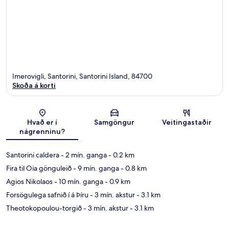
Imerovigli, Santorini, Santorini Island, 84700
Skoða á korti
Kort
Hvað er í
Samgöngur
Veitingastaðir
nágrenninu?
Santorini caldera
- 2 mín. ganga
- 0.2 km
Fira til Oia gönguleið
- 9 mín. ganga
- 0.8 km
Agios Nikolaos
- 10 mín. ganga
- 0.9 km
Forsögulega safnið í á Þíru
- 3 mín. akstur
- 3.1 km
Theotokopoulou-torgið
- 3 mín. akstur
- 3.1 km