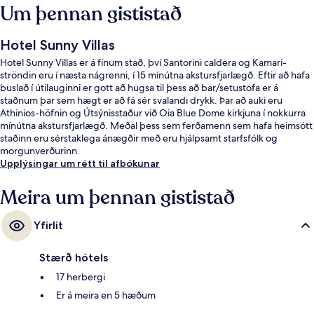
Um þennan gististað
Hotel Sunny Villas
Hotel Sunny Villas er á fínum stað, því Santorini caldera og Kamari-
ströndin eru í næsta nágrenni, í 15 mínútna akstursfjarlægð. Eftir að hafa
buslað í útilauginni er gott að hugsa til þess að bar/setustofa er á
staðnum þar sem hægt er að fá sér svalandi drykk. Þar að auki eru
Athinios-höfnin og Útsýnisstaður við Oia Blue Dome kirkjuna í nokkurra
mínútna akstursfjarlægð. Meðal þess sem ferðamenn sem hafa heimsótt
staðinn eru sérstaklega ánægðir með eru hjálpsamt starfsfólk og
morgunverðurinn.
Upplýsingar um rétt til afbókunar
Meira um þennan gististað
Yfirlit
Stærð hótels
17 herbergi
Er á meira en 5 hæðum