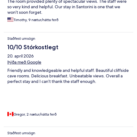
The room provided plenty of spectacular views. The staff were
so very kind and helpful. Our stay in Santorini is one that we
won’t soon forget.
Timothy, 9 nætur/nátta ferð
Staðfest umsögn
10/10 Stórkostlegt
20. apríl 2026
Þýða með Google
Friendly and knowledgeable and helpful staff. Beautiful cliffside
cave rooms. Delicious breakfast. Unbeatable views. Overall a
perfect stay and I can’t thank the staff enough.
Gregor, 2 nætur/nátta ferð
Staðfest umsögn