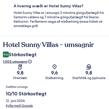
Á hvernig svæði er Hotel Sunny Villas?
Hotel Sunny Villas er í einungis 2 mínútna göngufjarlægð frá
Santorini caldera og 7 mínútna göngufjarlægð frá Skaros-
kletturinn. Ferðamenn segja að staðsetning þessa hótels sé
einstaklega góð.
Hotel Sunny Villas - umsagnir
Umsagnir
Stórkostlegt
9,6
1.002 umsagnir
9,8
9,6
9,8
Hreinlæti
Staðsetning
Starfsfólk og þjónusta
Umsagnir
Staðfest umsögn
10/10 Stórkostlegt
12. júní 2026
Þýða með Google