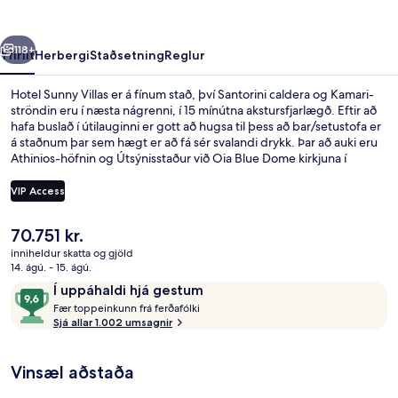
rra
Næsta
118+
Yfirlit
Herbergi
Staðsetning
Reglur
Hotel Sunny Villas er á fínum stað, því Santorini caldera og Kamari-
ströndin eru í næsta nágrenni, í 15 mínútna akstursfjarlægð. Eftir að
hafa buslað í útilauginni er gott að hugsa til þess að bar/setustofa er
á staðnum þar sem hægt er að fá sér svalandi drykk. Þar að auki eru
Athinios-höfnin og Útsýnisstaður við Oia Blue Dome kirkjuna í
nokkurra mínútna akstursfjarlægð. Meðal þess sem ferðamenn sem
hafa heimsótt staðinn eru sérstaklega ánægðir með eru hjálpsamt
VIP Access
starfsfólk og morgunverðurinn.
Núverandi
70.751 kr.
Premium Suite, 2 Bedrooms, Hot Tub, C
verð
inniheldur skatta og gjöld
er
14. ágú. - 15. ágú.
70.751 kr.
Umsagnir
9,6
Í uppáhaldi hjá gestum
F
af
Fær toppeinkunn frá ferðafólki
æ
Sjá allar 1.002 umsagnir
10,
r
Í
uppáhaldi
Vinsæl aðstaða
t
hjá
o