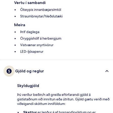
Vertu í sambandi
Ókeypis innanbæjarsímtöl
Straumbreytar/hleðslutæki
Meira
Þrif daglega
Öryggishólf á herbergjum
Vistvænar snyrtivörur
LED-ljósaperur
Gjöld og reglur
Skyldugjöld
Þú verður beðin/n að greiða eftirfarandi gjöld á
gististaðnum við innritun eða útritun. Gjöld gætu verið með
viðeigandi sköttum inniföldum:
Skattur
er lagður á af borgaryfirvöldum og er