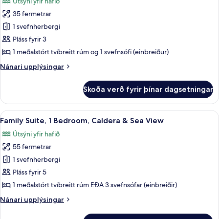
Útsýni yfir hafið
View
myndir
35 fermetrar
fyrir
Superior
1 svefnherbergi
Studio
Pláss fyrir 3
Sea
1 meðalstórt tvíbreitt rúm og 1 svefnsófi (einbreiður)
View
Nánari
Nánari upplýsingar
upplýsingar
fyrir
Skoða verð fyrir þínar dagsetningar
Superior
Studio
Sea
Skoða
Family Suite, 1 Bedroom, Caldera & Sea 
3
View
Family Suite, 1 Bedroom, Caldera & Sea View
allar
Útsýni yfir hafið
myndir
55 fermetrar
fyrir
Family
1 svefnherbergi
Suite,
Pláss fyrir 5
1
1 meðalstórt tvíbreitt rúm EÐA 3 svefnsófar (einbreiðir)
Bedroom,
Nánari
Nánari upplýsingar
Caldera
upplýsingar
&
fyrir