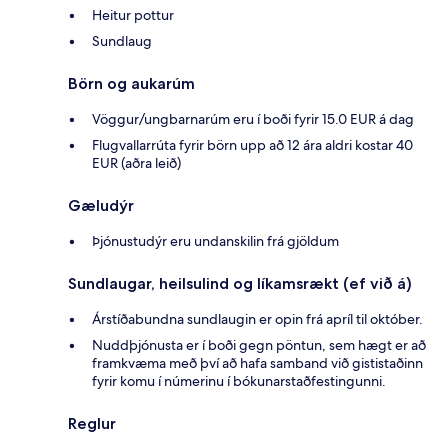
Heitur pottur
Sundlaug
Börn og aukarúm
Vöggur/ungbarnarúm eru í boði fyrir 15.0 EUR á dag
Flugvallarrúta fyrir börn upp að 12 ára aldri kostar 40
EUR (aðra leið)
Gæludýr
Þjónustudýr eru undanskilin frá gjöldum
Sundlaugar, heilsulind og líkamsrækt (ef við á)
Árstíðabundna sundlaugin er opin frá apríl til október.
Nuddþjónusta er í boði gegn pöntun, sem hægt er að
framkvæma með því að hafa samband við gististaðinn
fyrir komu í númerinu í bókunarstaðfestingunni.
Reglur