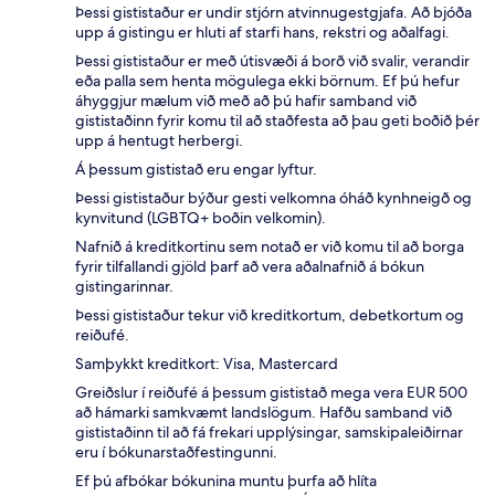
Þessi gististaður er undir stjórn atvinnugestgjafa. Að bjóða
upp á gistingu er hluti af starfi hans, rekstri og aðalfagi.
Þessi gististaður er með útisvæði á borð við svalir, verandir
eða palla sem henta mögulega ekki börnum. Ef þú hefur
áhyggjur mælum við með að þú hafir samband við
gististaðinn fyrir komu til að staðfesta að þau geti boðið þér
upp á hentugt herbergi.
Á þessum gististað eru engar lyftur.
Þessi gististaður býður gesti velkomna óháð kynhneigð og
kynvitund (LGBTQ+ boðin velkomin).
Nafnið á kreditkortinu sem notað er við komu til að borga
fyrir tilfallandi gjöld þarf að vera aðalnafnið á bókun
gistingarinnar.
Þessi gististaður tekur við kreditkortum, debetkortum og
reiðufé.
Samþykkt kreditkort: Visa, Mastercard
Greiðslur í reiðufé á þessum gististað mega vera EUR 500
að hámarki samkvæmt landslögum. Hafðu samband við
gististaðinn til að fá frekari upplýsingar, samskipaleiðirnar
eru í bókunarstaðfestingunni.
Ef þú afbókar bókunina muntu þurfa að hlíta