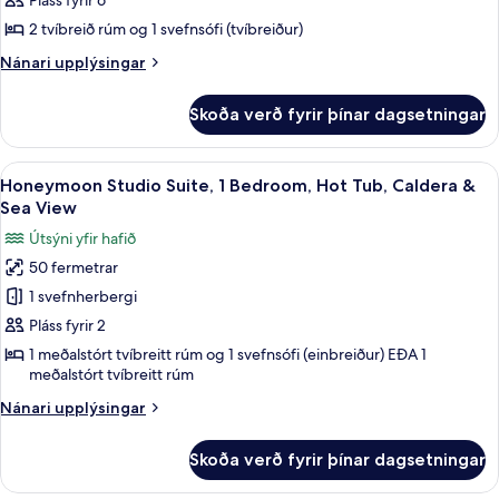
Pláss fyrir 6
2
2 tvíbreið rúm og 1 svefnsófi (tvíbreiður)
Bedrooms,
Nánari
Nánari upplýsingar
Caldera
upplýsingar
&
fyrir
Skoða verð fyrir þínar dagsetningar
Deluxe
Sea
Suite,
View
2
Skoða
Honeymoon Studio Suite, 1 Bedroom, Ho
13
Bedrooms,
Honeymoon Studio Suite, 1 Bedroom, Hot Tub, Caldera &
allar
Caldera
Sea View
&
myndir
Útsýni yfir hafið
Sea
fyrir
View
50 fermetrar
Honeymoon
1 svefnherbergi
Studio
Suite,
Pláss fyrir 2
1
1 meðalstórt tvíbreitt rúm og 1 svefnsófi (einbreiður) EÐA 1
meðalstórt tvíbreitt rúm
Bedroom,
Hot
Nánari
Nánari upplýsingar
Tub,
upplýsingar
fyrir
Caldera
Skoða verð fyrir þínar dagsetningar
Honeymoon
&
Studio