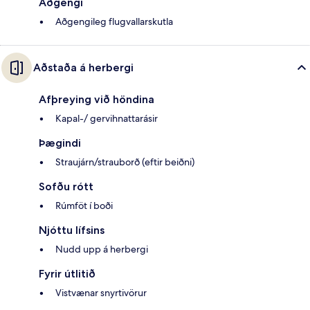
Aðgengi
Aðgengileg flugvallarskutla
Aðstaða á herbergi
Afþreying við höndina
Kapal-/ gervihnattarásir
Þægindi
Straujárn/strauborð (eftir beiðni)
Sofðu rótt
Rúmföt í boði
Njóttu lífsins
Nudd upp á herbergi
Fyrir útlitið
Vistvænar snyrtivörur