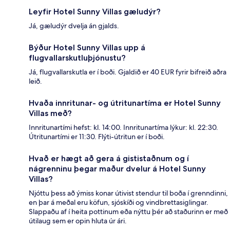
Leyfir Hotel Sunny Villas gæludýr?
Já, gæludýr dvelja án gjalds.
Býður Hotel Sunny Villas upp á
flugvallarskutluþjónustu?
Já, flugvallarskutla er í boði. Gjaldið er 40 EUR fyrir bifreið aðra
leið.
Hvaða innritunar- og útritunartíma er Hotel Sunny
Villas með?
Innritunartími hefst: kl. 14:00. Innritunartíma lýkur: kl. 22:30.
Útritunartími er 11:30. Flýti-útritun er í boði.
Hvað er hægt að gera á gististaðnum og í
nágrenninu þegar maður dvelur á Hotel Sunny
Villas?
Njóttu þess að ýmiss konar útivist stendur til boða í grenndinni,
en þar á meðal eru köfun, sjóskíði og vindbrettasiglingar.
Slappaðu af í heita pottinum eða nýttu þér að staðurinn er með
útilaug sem er opin hluta úr ári.