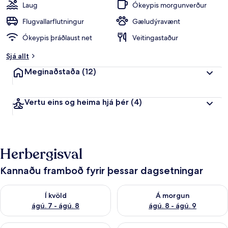
gestum
p
Laug
Ókeypis morgunverður
p
e
Flugvallarflutningur
Gæludýravænt
i
Ókeypis þráðlaust net
Veitingastaður
n
k
Sjá allt
u
n
Meginaðstaða
(12)
n
f
Vertu eins og heima hjá þér
(4)
r
á
f
e
Herbergisval
r
ð
a
Kannaðu framboð fyrir þessar dagsetningar
f
ó
Athuga framboð í kvöld ágú. 7 - ágú. 8
Athuga framboð á morgun ágú.
l
Í kvöld
Á morgun
k
ágú. 7 - ágú. 8
ágú. 8 - ágú. 9
i
Athuga framboð næstu helgi ágú. 7 - ágú. 9
Athuga framboð þarnæstu helgi