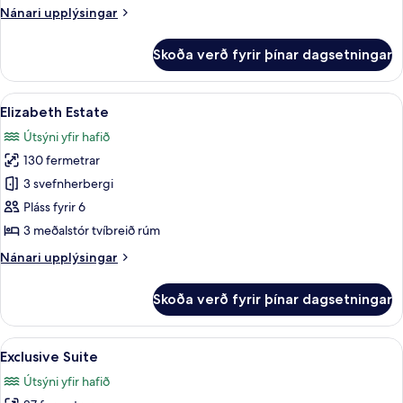
Hot
Nánari
Nánari upplýsingar
Tub,
upplýsingar
Caldera
fyrir
Skoða verð fyrir þínar dagsetningar
Signature
&
Studio
Sea
Suite,
Skoða
Elizabeth Estate | Verönd/útipallur
View
7
Hot
Elizabeth Estate
allar
Tub,
Útsýni yfir hafið
Caldera
myndir
&
130 fermetrar
fyrir
Sea
Elizabeth
3 svefnherbergi
View
Estate
Pláss fyrir 6
3 meðalstór tvíbreið rúm
Nánari
Nánari upplýsingar
upplýsingar
fyrir
Skoða verð fyrir þínar dagsetningar
Elizabeth
Estate
Skoða
Exclusive Suite | Öryggishólf í herberg
3
Exclusive Suite
allar
Útsýni yfir hafið
myndir