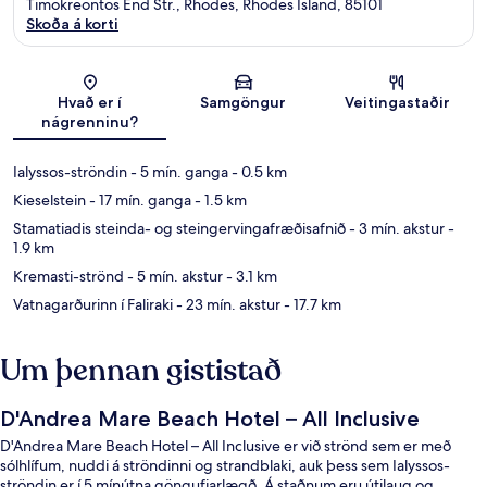
Timokreontos End Str., Rhodes, Rhodes Island, 85101
Skoða á korti
Kort
Hvað er í
Samgöngur
Veitingastaðir
nágrenninu?
Ialyssos-ströndin
- 5 mín. ganga
- 0.5 km
Kieselstein
- 17 mín. ganga
- 1.5 km
Stamatiadis steinda- og steingervingafræðisafnið
- 3 mín. akstur
-
1.9 km
Kremasti-strönd
- 5 mín. akstur
- 3.1 km
Vatnagarðurinn í Faliraki
- 23 mín. akstur
- 17.7 km
Um þennan gististað
D'Andrea Mare Beach Hotel – All Inclusive
D'Andrea Mare Beach Hotel – All Inclusive er við strönd sem er með
sólhlífum, nuddi á ströndinni og strandblaki, auk þess sem Ialyssos-
ströndin er í 5 mínútna göngufjarlægð. Á staðnum eru útilaug og