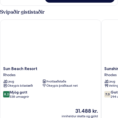
Svipaðir gististaðir
Sun Beach Resort
Sunshine 
Sun
Sunshin
Sun Beach Resort
Sunshin
Beach
Rhodes
Rhodes
Rhodes
Resort
-
Laug
Þvottaaðstaða
Laug
Rhodes
All
Ókeypis bílastæði
Ókeypis þráðlaust net
Veitin
Inclusiv
Rhodes
8.2
7.0
Mjög gott
Got
8,2
7,0
af
af
338 umsagnir
294 
10,
10,
Mjög
Gott,
Verðið
31.488 kr.
gott,
294
er
338
umsagni
inniheldur skatta og gjöld