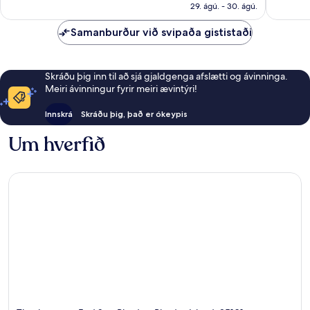
31.488 kr.
umsagnir
29. ágú. - 30. ágú.
Samanburður við svipaða gististaði
Skráðu þig inn til að sjá gjaldgenga afslætti og ávinninga.
Meiri ávinningur fyrir meiri ævintýri!
Innskrá
Skráðu þig, það er ókeypis
Um hverfið