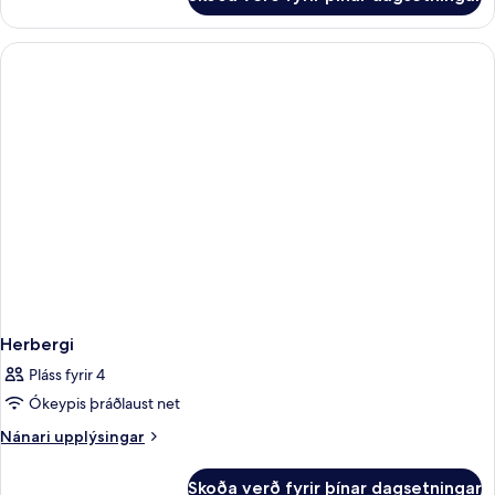
Herbergi
Herbergi
Pláss fyrir 4
Ókeypis þráðlaust net
Nánari
Nánari upplýsingar
upplýsingar
fyrir
Skoða verð fyrir þínar dagsetningar
Herbergi