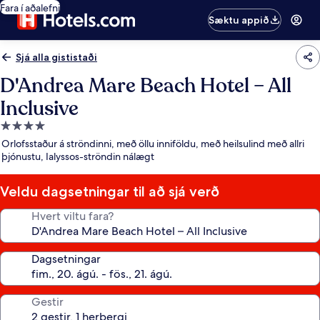
Fara í aðalefni
Sæktu appið
Sjá alla gististaði
D'Andrea Mare Beach Hotel – All
Inclusive
4.0
stjörnu
Orlofsstaður á ströndinni, með öllu inniföldu, með heilsulind með allri
gististaður
þjónustu, Ialyssos-ströndin nálægt
Veldu dagsetningar til að sjá verð
Hvert viltu fara?
Dagsetningar
Gestir