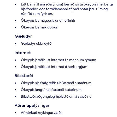
Eitt barn (11 ára eða yngra) fær að gista ókeypis í herbergi
hjá foreldri eða forráðamanni ef það notar þau rúm og
rúmföt sem fyrir eru.
Ókeypis barnagæsla undir eftirliti
Ókeypis barnaklúbbur
Gæludýr
Gæludýr ekki leyfð
Internet
Ókeypis þráðlaust internet í almennum rýmum
Ókeypis þráðlaust internet á herbergjum
Bílastæði
Ókeypis sjálfsafgreiðslubílastæði á staðnum
Ókeypis langtímabílastæði á staðnum
Bílastæði aðgengileg hjólastólum á svæðinu
Aðrar upplýsingar
Afmörkuð reykingasvæði