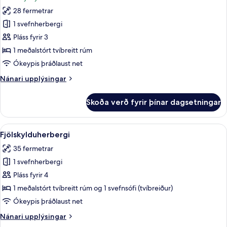
myndir
28 fermetrar
fyrir
Herbergi
1 svefnherbergi
með
Pláss fyrir 3
tvíbreiðu
1 meðalstórt tvíbreitt rúm
rúmi
Ókeypis þráðlaust net
-
Nánari
Nánari upplýsingar
sjávarsýn
upplýsingar
fyrir
Skoða verð fyrir þínar dagsetningar
Herbergi
með
tvíbreiðu
Skoða
Míníbar, myrkratjöld/-gardínur, hljóð
5
rúmi
Fjölskylduherbergi
allar
-
35 fermetrar
sjávarsýn
myndir
1 svefnherbergi
fyrir
Fjölskylduherbergi
Pláss fyrir 4
1 meðalstórt tvíbreitt rúm og 1 svefnsófi (tvíbreiður)
Ókeypis þráðlaust net
Nánari
Nánari upplýsingar
upplýsingar