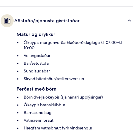
Aðstaða/þjónusta gististaðar
Matur og drykkur
Ókeypis morgunverðarhlaðborð daglega kl. 07:00–kl.
10:00
Veitingastaður
Bar/setustofa
Sundlaugabar
Skyndibitastaður/sælkeraverslun
Ferðast með börn
Börn dvelja ókeypis (sjá nánari upplýsingar)
Ókeypis barnaklúbbur
Barnasundlaug
Vatnsrennibraut
Hægfara vatnsbraut fyrir vindsængur