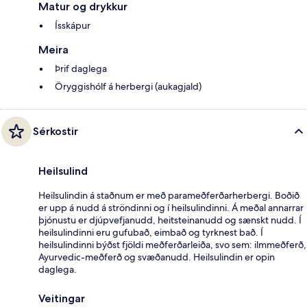
Matur og drykkur
Ísskápur
Meira
Þrif daglega
Öryggishólf á herbergi (aukagjald)
Sérkostir
Heilsulind
Heilsulindin á staðnum er með parameðferðarherbergi. Boðið
er upp á nudd á ströndinni og í heilsulindinni. Á meðal annarrar
þjónustu er djúpvefjanudd, heitsteinanudd og sænskt nudd. Í
heilsulindinni eru gufubað, eimbað og tyrknest bað. Í
heilsulindinni býðst fjöldi meðferðarleiða, svo sem: ilmmeðferð,
Ayurvedic-meðferð og svæðanudd. Heilsulindin er opin
daglega.
Veitingar