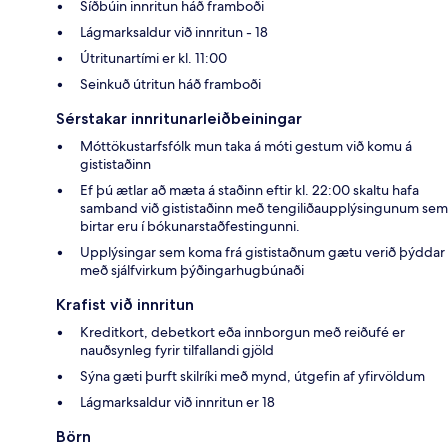
Síðbúin innritun háð framboði
Lágmarksaldur við innritun - 18
Útritunartími er kl. 11:00
Seinkuð útritun háð framboði
Sérstakar innritunarleiðbeiningar
Móttökustarfsfólk mun taka á móti gestum við komu á
gististaðinn
Ef þú ætlar að mæta á staðinn eftir kl. 22:00 skaltu hafa
samband við gististaðinn með tengiliðaupplýsingunum sem
birtar eru í bókunarstaðfestingunni.
Upplýsingar sem koma frá gististaðnum gætu verið þýddar
með sjálfvirkum þýðingarhugbúnaði
Krafist við innritun
Kreditkort, debetkort eða innborgun með reiðufé er
nauðsynleg fyrir tilfallandi gjöld
Sýna gæti þurft skilríki með mynd, útgefin af yfirvöldum
Lágmarksaldur við innritun er 18
Börn