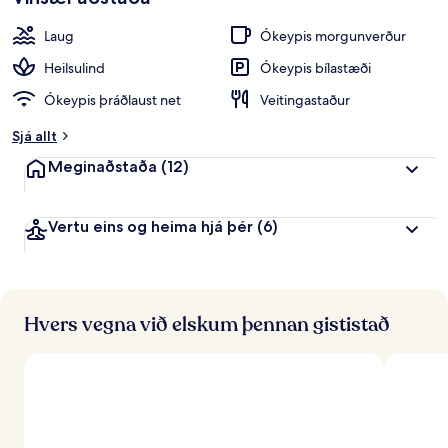
Laug
Ókeypis morgunverður
Heilsulind
Ókeypis bílastæði
Ókeypis þráðlaust net
Veitingastaður
Sjá allt
Meginaðstaða
(12)
Vertu eins og heima hjá þér
(6)
Hvers vegna við elskum þennan gististað