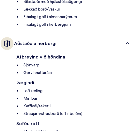
Bílastæði með hjólastólaaðgengi
Lækkað borð/vaskur
Flísalagt gólf í almannarýmum
Flísalagt gólf í herbergjum
Aðstaða á herbergi
Afþreying við höndina
Sjónvarp
Gervihnattarásir
Þægindi
Loftkæling
Míníbar
Kaffivél/teketill
Straujárn/strauborð (eftir beiðni)
Sofðu rótt