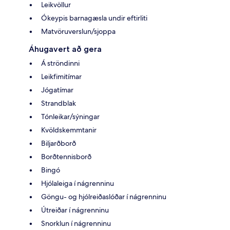
Leikvöllur
Ókeypis barnagæsla undir eftirliti
Matvöruverslun/sjoppa
Áhugavert að gera
Á ströndinni
Leikfimitímar
Jógatímar
Strandblak
Tónleikar/sýningar
Kvöldskemmtanir
Biljarðborð
Borðtennisborð
Bingó
Hjólaleiga í nágrenninu
Göngu- og hjólreiðaslóðar í nágrenninu
Útreiðar í nágrenninu
Snorklun í nágrenninu