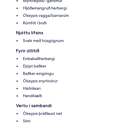
Myrkratjöld/-gardínur
Hljóðeinangruð herbergi
Ókeypis vagga/barnarúm
Rúmföt í boði
Njóttu lífsins
Svalir með húsgögnum
Fyrir útlitið
Einkabaðherbergi
Djúpt baðker
Baðker eingöngu
Ókeypis snyrtivörur
Hárblásari
Handklæði
Vertu í sambandi
Ókeypis þráðlaust net
Sími