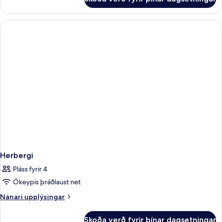
Svíta
-
1
svefnherbergi
-
sjávarsýn
Herbergi
Pláss fyrir 4
Ókeypis þráðlaust net
Nánari
Nánari upplýsingar
upplýsingar
fyrir
Skoða verð fyrir þínar dagsetningar