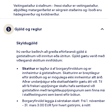
Veitingastaður á staðnum - Þessi staður er veitingastaður,
alþjóðleg matargerðarlist er sérgrein staðarins og í boði eru
hádegisverður og kvöldverður.
Gjöld og reglur
Skyldugjöld
Þú verður beðin/n að greiða eftirfarandi gjöld á
gististaðnum við innritun eða útritun. Gjöld gætu verið með
viðeigandi sköttum inniföldum:
Skattur
er lagður á af borgaryfirvöldum og er
innheimtur á gististaðnum. Skatturinn er breytilegur
eftir árstíðum og er mögulega ekki innheimtur allt árið.
Aðrar undanþágur eða skattaafslættir gætu átt við. Til
að fá frekari upplýsingar skaltu hafa samband við
gististaðinn með tengiliðaupplýsingunum sem finna má
í staðfestingunni sem berst eftir bókun.
Borgaryfirvöld leggja á sérstakan skatt: Frá 1. nóvember
- 31. mars 3.00 EUR fyrir hvert gistirými, á nótt