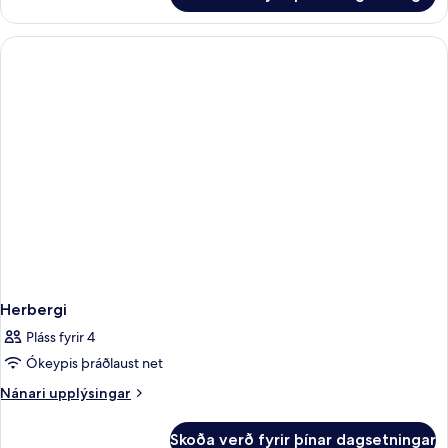
Herbergi
Pláss fyrir 4
Ókeypis þráðlaust net
Nánari
Nánari upplýsingar
upplýsingar
fyrir
Skoða verð fyrir þínar dagsetningar
Herbergi