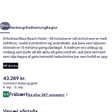
Hotel
–
All
rra
Næsta
Inclusive
98+
Yfirlit
Herbergi
Staðsetning
Reglur
D'Andrea Mare Beach Hotel – All Inclusive er við strönd sem er með
sólhlífum, nuddi á ströndinni og strandblaki, auk þess sem Ialyssos-
ströndin er í 5 mínútna göngufjarlægð. Á staðnum eru útilaug og
innilaug sem þýðir að allir ættu að geta notið sín, auk þess sem þeir
sem vilja slappa af geta heimsótt heilsulindina þar sem boðið er upp
á djúpvefjanudd, ilmmeðferðir og Ayurvedic-meðferðir.
Veitingastaður er á staðnum, þar sem má fá sér eitthvað gott í
VIP Access
svanginn, auk þess sem bar/setustofa býður drykki við allra hæfi.
Meðal annarra þæginda sem þú færð á þessum orlofsstað með öllu
Núverandi
43.289 kr.
inniföldu eru hægfara vatnsbraut fyrir vindsængur, ókeypis
Innilaug, útilaug, sólhlífar, sólstólar
verð
barnaklúbbur og bar við sundlaugarbakkann. Aðrir gestir hafa
inniheldur skatta og gjöld
er
4. sep. - 5. sep.
sérstaklega sagt að hjálpsamt starfsfólk sé meðal helstu kosta
43.289 kr.
gististaðarins.
Umsagnir
Frábært
8,8
Sjá allar 287 umsagnir
8,8 af 10
Vinsæl aðstaða