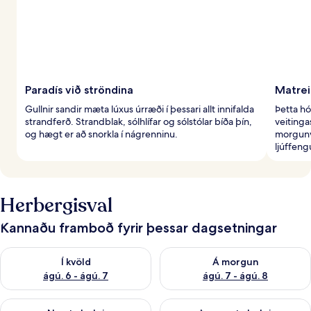
Paradís við ströndina
Matrei
Gullnir sandir mæta lúxus úrræði í þessari allt innifalda
Þetta hó
strandferð. Strandblak, sólhlífar og sólstólar bíða þín,
veiting
og hægt er að snorkla í nágrenninu.
morgunv
ljúffengu
Herbergisval
Kannaðu framboð fyrir þessar dagsetningar
Athuga framboð í kvöld ágú. 6 - ágú. 7
Athuga framboð á morgun ágú.
Í kvöld
Á morgun
ágú. 6 - ágú. 7
ágú. 7 - ágú. 8
Athuga framboð næstu helgi ágú. 7 - ágú. 9
Athuga framboð þarnæstu helgi