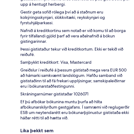
upp á hentugt herbergi.
Gestir geta sofið rólega því að á staðnum eru
kolsýringsskynjari, slökkvitæki, reykskynjari og
fyrstuhjálparkassi.
Nafnið á kreditkortinu sem notað er við komu til að borga
fyrir tilfallandi gjöld þarf að vera aðalnafnið á bókun
gistingarinnar.
Þessi gististaður tekur við kreditkortum. Ekki er tekið við
reiðufé.
Samþykkt kreditkort: Visa, Mastercard
Greiðslur í reiðufé á þessum gististað mega vera EUR 500
að hámarki samkvæmt landslögum. Hafðu samband við
gististaðinn til að fá frekari upplýsingar, samskipaleiðirnar
eru í bókunarstaðfestingunni.
Skráningarnúmer gististaðar 1026071
Ef þú afbókar bókunina muntu þurfa að hlíta
afbókunarskilyrðum gestgjafans. Í samræmi við reglugerðir
ESB um neytendarétt eru bókunarþjónustur gististaða ekki
háðar rétti til að hætta við.
Líka þekkt sem