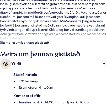
innilaug sem þýðir að allir ættu að geta notið sín, auk þess sem þeir sem
vilja slappa af geta heimsótt heilsulindina þar sem boðið er upp á
djúpvefjanudd, ilmmeðferðir og Ayurvedic-meðferðir. Veitingastaður er
á staðnum, þar sem má fá sér eitthvað gott í svanginn, auk þess sem
bar/setustofa býður drykki við allra hæfi. Meðal annarra þæginda sem
þú færð á þessum orlofsstað með öllu inniföldu eru hægfara vatnsbraut
fyrir vindsængur, ókeypis barnaklúbbur og bar við sundlaugarbakkann.
Aðrir gestir hafa sérstaklega sagt að hjálpsamt starfsfólk sé meðal helstu
kosta gististaðarins.
Sjá meira um þennan gististað
Meira um þennan gististað
Yfirlit
Stærð hótels
170 herbergi
Er á meira en 4 hæðum
Koma/brottför
Innritun hefst: kl. 14:00. Innritun lýkur: kl. 10:00