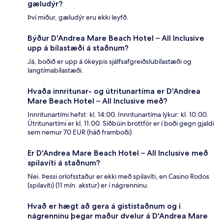
gæludýr?
Því miður, gæludýr eru ekki leyfð.
Býður D'Andrea Mare Beach Hotel – All Inclusive
upp á bílastæði á staðnum?
Já, boðið er upp á ókeypis sjálfsafgreiðslubílastæði og
langtímabílastæði.
Hvaða innritunar- og útritunartíma er D'Andrea
Mare Beach Hotel – All Inclusive með?
Innritunartími hefst: kl. 14:00. Innritunartíma lýkur: kl. 10:00.
Útritunartími er kl. 11:00. Síðbúin brottför er í boði gegn gjaldi
sem nemur 70 EUR (háð framboði).
Er D'Andrea Mare Beach Hotel – All Inclusive með
spilavíti á staðnum?
Nei. Þessi orlofsstaður er ekki með spilavíti, en Casino Rodos
(spilavíti) (11 mín. akstur) er í nágrenninu.
Hvað er hægt að gera á gististaðnum og í
nágrenninu þegar maður dvelur á D'Andrea Mare