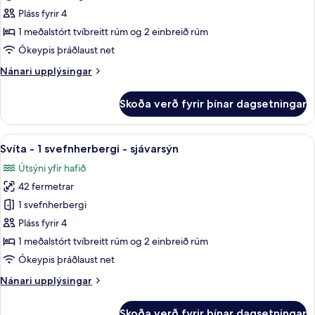
Svíta
Pláss fyrir 4
-
1 meðalstórt tvíbreitt rúm og 2 einbreið rúm
1
Ókeypis þráðlaust net
svefnherbergi
Nánari
Nánari upplýsingar
upplýsingar
fyrir
Skoða verð fyrir þínar dagsetningar
Svíta
-
1
Skoða
Sjónvarp, borðtennisborð
18
svefnherbergi
Svíta - 1 svefnherbergi - sjávarsýn
allar
Útsýni yfir hafið
myndir
42 fermetrar
fyrir
Svíta
1 svefnherbergi
-
Pláss fyrir 4
1
1 meðalstórt tvíbreitt rúm og 2 einbreið rúm
svefnherbergi
Ókeypis þráðlaust net
-
Nánari
Nánari upplýsingar
sjávarsýn
upplýsingar
fyrir
Skoða verð fyrir þínar dagsetningar