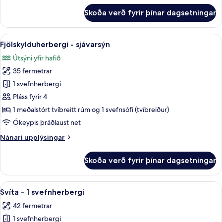
fyrir
Skoða verð fyrir þínar dagsetningar
Fjölskylduherbergi
Skoða
Míníbar, myrkratjöld/-gardínur, hljóð
9
Fjölskylduherbergi - sjávarsýn
allar
Útsýni yfir hafið
myndir
35 fermetrar
fyrir
Fjölskylduherbergi
1 svefnherbergi
-
Pláss fyrir 4
sjávarsýn
1 meðalstórt tvíbreitt rúm og 1 svefnsófi (tvíbreiður)
Ókeypis þráðlaust net
Nánari
Nánari upplýsingar
upplýsingar
fyrir
Skoða verð fyrir þínar dagsetningar
Fjölskylduherbergi
-
sjávarsýn
Skoða
Míníbar, myrkratjöld/-gardínur, hljóð
9
Svíta - 1 svefnherbergi
allar
42 fermetrar
myndir
1 svefnherbergi
fyrir