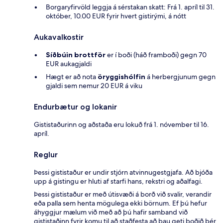
Borgaryfirvöld leggja á sérstakan skatt: Frá 1. apríl til 31.
október, 10.00 EUR fyrir hvert gistirými, á nótt
Aukavalkostir
Síðbúin brottför
er í boði (háð framboði) gegn 70
EUR aukagjaldi
Hægt er að nota
öryggishólfin
á herbergjunum gegn
gjaldi sem nemur 20 EUR á viku
Endurbætur og lokanir
Gististaðurinn og aðstaða eru lokuð frá 1. nóvember til 16.
apríl.
Reglur
Þessi gististaður er undir stjórn atvinnugestgjafa. Að bjóða
upp á gistingu er hluti af starfi hans, rekstri og aðalfagi.
Þessi gististaður er með útisvæði á borð við svalir, verandir
eða palla sem henta mögulega ekki börnum. Ef þú hefur
áhyggjur mælum við með að þú hafir samband við
gististaðinn fyrir komu til að staðfesta að þau geti boðið þér