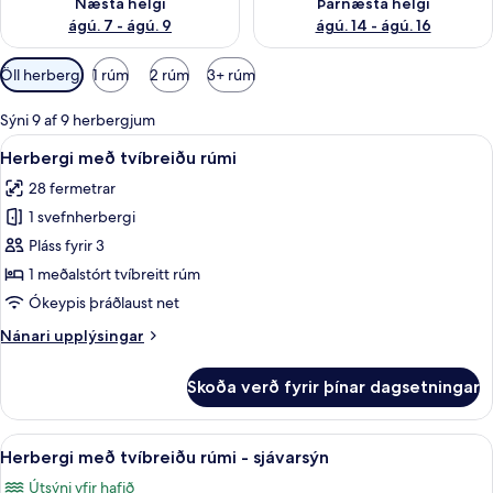
Næsta helgi
Þarnæsta helgi
ágú. 7 - ágú. 9
ágú. 14 - ágú. 16
Síur
Öll herbergi
1 rúm
2 rúm
3+ rúm
í
boði
Sýni 9 af 9 herbergjum
fyrir
Skoða
Míníbar, myrkratjöld/-gardínur, hljóð
9
Herbergi með tvíbreiðu rúmi
herbergi
allar
28 fermetrar
myndir
1 svefnherbergi
fyrir
Herbergi
Pláss fyrir 3
með
1 meðalstórt tvíbreitt rúm
tvíbreiðu
Ókeypis þráðlaust net
rúmi
Nánari
Nánari upplýsingar
upplýsingar
fyrir
Skoða verð fyrir þínar dagsetningar
Herbergi
með
tvíbreiðu
Skoða
Herbergi með tvíbreiðu rúmi - sjávars
16
rúmi
Herbergi með tvíbreiðu rúmi - sjávarsýn
allar
Útsýni yfir hafið