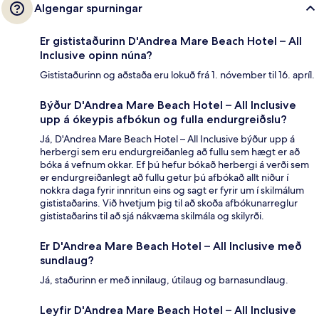
Algengar spurningar
Er gististaðurinn D'Andrea Mare Beach Hotel – All
Inclusive opinn núna?
Gististaðurinn og aðstaða eru lokuð frá 1. nóvember til 16. apríl.
Býður D'Andrea Mare Beach Hotel – All Inclusive
upp á ókeypis afbókun og fulla endurgreiðslu?
Já, D'Andrea Mare Beach Hotel – All Inclusive býður upp á
herbergi sem eru endurgreiðanleg að fullu sem hægt er að
bóka á vefnum okkar. Ef þú hefur bókað herbergi á verði sem
er endurgreiðanlegt að fullu getur þú afbókað allt niður í
nokkra daga fyrir innritun eins og sagt er fyrir um í skilmálum
gististaðarins. Við hvetjum þig til að skoða afbókunarreglur
gististaðarins til að sjá nákvæma skilmála og skilyrði.
Er D'Andrea Mare Beach Hotel – All Inclusive með
sundlaug?
Já, staðurinn er með innilaug, útilaug og barnasundlaug.
Leyfir D'Andrea Mare Beach Hotel – All Inclusive