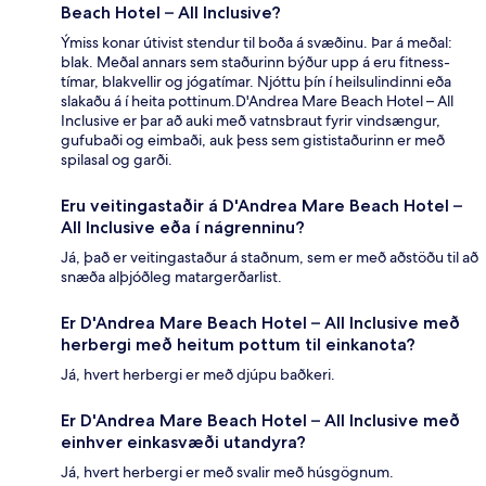
Beach Hotel – All Inclusive?
Ýmiss konar útivist stendur til boða á svæðinu. Þar á meðal:
blak. Meðal annars sem staðurinn býður upp á eru fitness-
tímar, blakvellir og jógatímar. Njóttu þín í heilsulindinni eða
slakaðu á í heita pottinum.D'Andrea Mare Beach Hotel – All
Inclusive er þar að auki með vatnsbraut fyrir vindsængur,
gufubaði og eimbaði, auk þess sem gististaðurinn er með
spilasal og garði.
Eru veitingastaðir á D'Andrea Mare Beach Hotel –
All Inclusive eða í nágrenninu?
Já, það er veitingastaður á staðnum, sem er með aðstöðu til að
snæða alþjóðleg matargerðarlist.
Er D'Andrea Mare Beach Hotel – All Inclusive með
herbergi með heitum pottum til einkanota?
Já, hvert herbergi er með djúpu baðkeri.
Er D'Andrea Mare Beach Hotel – All Inclusive með
einhver einkasvæði utandyra?
Já, hvert herbergi er með svalir með húsgögnum.