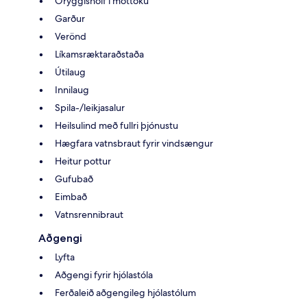
Öryggishólf í móttöku
Garður
Verönd
Líkamsræktaraðstaða
Útilaug
Innilaug
Spila-/leikjasalur
Heilsulind með fullri þjónustu
Hægfara vatnsbraut fyrir vindsængur
Heitur pottur
Gufubað
Eimbað
Vatnsrennibraut
Aðgengi
Lyfta
Aðgengi fyrir hjólastóla
Ferðaleið aðgengileg hjólastólum