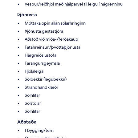
Vespur/reiðhjól með hjálparvél til leigu í nágrenninu
Þjónusta
Móttaka opin allan sólarhringinn
Þjónusta gestastjóra
Aðstoð við miða-/ferðakaup
Fatahreinsun/þvottaþjónusta
Hárgreiðslustofa
Farangursgeymsla
Hjólaleiga
Sólbekkir (legubekkir)
Strandhandklæði
Sólhlífar
Sólstólar
Sólhlífar
Aðstaða
1 bygging/turn